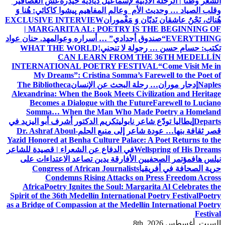
الشعر وطنًا | الرحلة الأدبية لإسماعيل دياديه حيدرة
عش العصافير
وقلب الصياد … وحديث الأم وعالم المفاهيم
پیشوا کاکائي: هُنا وَ
هُناك، نَحْنُ عاشقان نَديّان وَ مَغْموران
EXCLUSIVE INTERVIEW
| MARGARITA AL: POETRY IS THE BEGINNING OF
EVERYTHING
“صندوق أجدادي” … أسراره وعوالمه
د. حنان عواد
تكتب: حسام حسن … رجولة لا تنحني!
WHAT THE WORLD
CAN LEARN FROM THE 36TH MEDELLÍN
INTERNATIONAL POETRY FESTIVAL
“Come Visit Me in
My Dreams”: Cristina Somma’s Farewell to the Poet of
Naples
إدجار موران… رحلة البحث عن الإنسان
The Bibliotheca
Alexandrina: When the Book Meets Civilization and Heritage
Becomes a Dialogue with the Future
Farewell to Luciano
Somma… When the Man Who Made Poetry a Homeland
Departs
إيطاليا تودّع شاعر نابولي
تكريم الدكتور أشرف أبو اليزيد في
قصر ثقافة بنها… عودة شاعر إلى منبع الحلم
Dr. Ashraf Aboul-
Yazid Honored at Benha Culture Palace: A Poet Returns to the
Wellspring of His Dreams
في الدفاع عن الشعراء | قصيدة للشاعر
نيلس هاف
مؤتمر الصحفيين الأفارقة يدين تصاعد الاعتداءات على
حرية الصحافة في أفريقيا
Congress of African Journalists
Condemns Rising Attacks on Press Freedom Across
Africa
Poetry Ignites the Soul: Margarita Al Celebrates the
Spirit of the 36th Medellín International Poetry Festival
Poetry
as a Bridge of Compassion at the Medellín International Poetry
Festival
السبت. أغسطس 8th, 2026