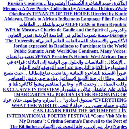
الذاكرة: جديد الشاعرة ألكسندرا أوتشيروفا
Russian Cosmism…
Memory: A New Poetry Collection by Alexandra Ochirova
Wale
Okediran’s TENANTS OF THE HOUSE Directed by Kunle
Afolayan, Heads to African Indigenous Language Film Festival
(AILFF) 2026 in Benin Republic.
زيد والنملة … العلاقات
والدروس
WPA in Moscow: Charles de Gaulle and the Spirit of
Dialogue
جمعية شعوب العالم في الجامعة الأردنية: تعزيز التعاون
الأكاديمي والاستعداد للقمة العامة للعالم العربي
The University of
Jordan expressed its Readiness to Participate in the World
Public Summit: Arab World
One Continent, Many Voices:
PAWA President’s Historic West African Tour
لا تغضب يا نعمان
…الإشكال : الملابسات والحلول
من الوثيقة إلى الدلالة: قراءة في
إبستمولوجيا الكتابة التاريخية عند أحمد التوفيق
وكانت البداية
عبوراً (قصيدة للشاعرة اللبنانية ريتا نجيب نفاع)
إيطاليا… حيث يصبح
الشعر وطنًا | الرحلة الأدبية لإسماعيل دياديه حيدرة
عش العصافير
وقلب الصياد … وحديث الأم وعالم المفاهيم
پیشوا کاکائي: هُنا وَ
هُناك، نَحْنُ عاشقان نَديّان وَ مَغْموران
EXCLUSIVE INTERVIEW
| MARGARITA AL: POETRY IS THE BEGINNING OF
EVERYTHING
“صندوق أجدادي” … أسراره وعوالمه
د. حنان عواد
تكتب: حسام حسن … رجولة لا تنحني!
WHAT THE WORLD
CAN LEARN FROM THE 36TH MEDELLÍN
INTERNATIONAL POETRY FESTIVAL
“Come Visit Me in
My Dreams”: Cristina Somma’s Farewell to the Poet of
Naples
إدجار موران… رحلة البحث عن الإنسان
The Bibliotheca