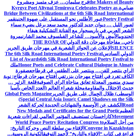
the Makers of Beauty
فرج سليمان… عزف متميز ومشروع
ضبابي
Kyrgyz Poet Altynai Temirova Celebrates Poetry as a
Bridge Between Civilizations at the 6th Silk Road International
Poetry Festival
عبور الأطلس نحو المستقبل على صهوة الحنين
قمر
لعبور الليل … ديوان جديد للدكتور محمد سعد برغل يضيء سماء
الشعر العربي في باريس
حوار مع الفنانة التشكيلية هيفاء
الجندوبي
الأبيض والأسود… للشاعر الفيلسوف محمد الشارني
مروة
ناجي.. مفاجأة مهرجان دڨة الدولي
THE ROAR OF
SILENCE
الإعلان عن الجوائز الشعرية في مهرجان طريق الحرير
الدولي السادس
The 6th Silk Road International Poetry Festival
List of Awards
6th Silk Road International Poetry Festival to
Honor Poets and Celebrate Cultural Dialogue in Almaty
ملك
الراي ينتصر للفن… وينتصر على الطقس في قرطاج
عصفورة
الكاف تغرد في افتتاح مهرجان بنزرت
في افتتاح مهرجان قرطاج: نوبة
سيدي منصور المعدلة تعانق مناجاة الراي الصوفية
قلعة الزئير …
حديث الاحتلال والمقاومة
مجلة شعراء العالم (العدد الخاص بآسيا
الوسطى) ظلال الجِمال على طريق الحرير
Global Poets Magazine
(Special Central Asia Issue): Camel Shadows on the Silk
Road
الكشف عن الأوسمة والشهادات الجديدة لحركة الشعر
العظيم
New Medals and Certificates for the Grand Poetic
Movement
كازاخستان تستضيف المؤتمر العالمي لقراءات شعرية
من أجل السلام
World Peace Poetry Recitation Congress to
Convene in Kazakhstan
الإفتاء بين سلطة النص وحركة التاريخ:
قراءة في كتاب “الإفتاء والتاريخ” لأحمد التوفيق
الكونية الروسية…