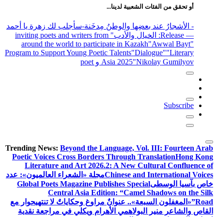
أو تحقق من الفئات الشعبية لدينا...
- الأشجارُ عند بعضِها والوطنُ مِدخَنة
-سأجلب لك زهرة يا أحمد
— Release
: الخيال والأدب
" inviting poets and writers from
around the world to participate in Kazakh
"Awwal Bayt"
Program to Support Young Poetic Talents
"Dialogue"
"Literary
"Nikolay Gumilyov و poet
Asia 2025
Subscribe
Trending News:
Beyond the Language, Vol. III: Fourteen Arab
Poetic Voices Cross Borders Through Translation
Hong Kong
Literature and Art 2026.2: A New Cultural Confluence of
Chinese and International Voices
مجلة «الشعراء العالميون»: عدد
خاص بآسيا الوسطى
Global Poets Magazine Publishes Special
Central Asia Edition: “Camel Shadows on the Silk
Road”
«المغفلون السبعة».. عنوانٌ مراوغ وحكاياتٌ لا تنتهي
حوار مع
القاص والشاعر منير البولاهمي
الأهرام ويكلي في مراجعة نقدية