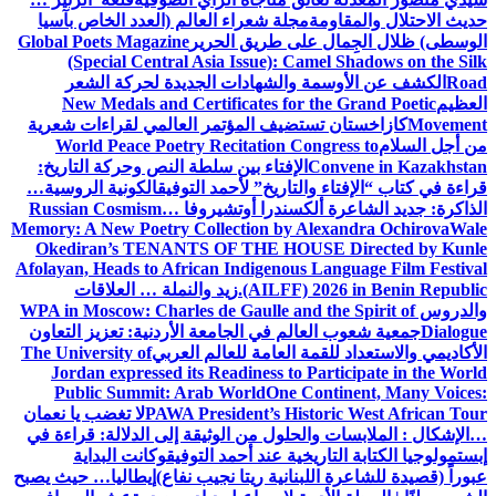
حديث الاحتلال والمقاومة
مجلة شعراء العالم (العدد الخاص بآسيا
الوسطى) ظلال الجِمال على طريق الحرير
Global Poets Magazine
(Special Central Asia Issue): Camel Shadows on the Silk
Road
الكشف عن الأوسمة والشهادات الجديدة لحركة الشعر
العظيم
New Medals and Certificates for the Grand Poetic
Movement
كازاخستان تستضيف المؤتمر العالمي لقراءات شعرية
من أجل السلام
World Peace Poetry Recitation Congress to
Convene in Kazakhstan
الإفتاء بين سلطة النص وحركة التاريخ:
قراءة في كتاب “الإفتاء والتاريخ” لأحمد التوفيق
الكونية الروسية…
الذاكرة: جديد الشاعرة ألكسندرا أوتشيروفا
Russian Cosmism…
Memory: A New Poetry Collection by Alexandra Ochirova
Wale
Okediran’s TENANTS OF THE HOUSE Directed by Kunle
Afolayan, Heads to African Indigenous Language Film Festival
(AILFF) 2026 in Benin Republic.
زيد والنملة … العلاقات
والدروس
WPA in Moscow: Charles de Gaulle and the Spirit of
Dialogue
جمعية شعوب العالم في الجامعة الأردنية: تعزيز التعاون
الأكاديمي والاستعداد للقمة العامة للعالم العربي
The University of
Jordan expressed its Readiness to Participate in the World
Public Summit: Arab World
One Continent, Many Voices:
PAWA President’s Historic West African Tour
لا تغضب يا نعمان
…الإشكال : الملابسات والحلول
من الوثيقة إلى الدلالة: قراءة في
إبستمولوجيا الكتابة التاريخية عند أحمد التوفيق
وكانت البداية
عبوراً (قصيدة للشاعرة اللبنانية ريتا نجيب نفاع)
إيطاليا… حيث يصبح