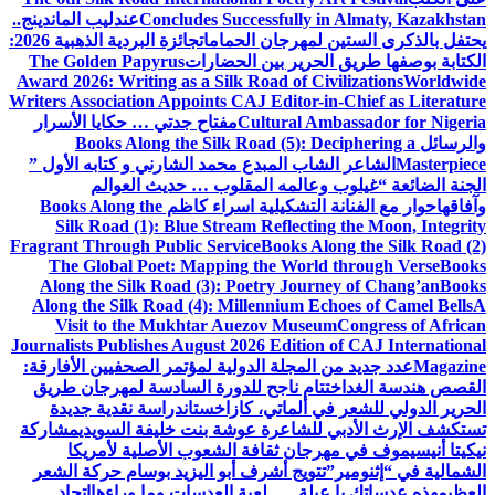
Concludes Successfully in Almaty, Kazakhstan
عندليب الماندينج..
يحتفل بالذكرى الستين لمهرجان الحمامات
جائزة البردية الذهبية 2026:
الكتابة بوصفها طريق الحرير بين الحضارات
The Golden Papyrus
Award 2026: Writing as a Silk Road of Civilizations
Worldwide
Writers Association Appoints CAJ Editor-in-Chief as Literature
Cultural Ambassador for Nigeria
مفتاح جدتي … حكايا الأسرار
والرسائل
Books Along the Silk Road (5): Deciphering a
Masterpiece
الشاعر الشاب المبدع محمد الشارني و كتابه الأول ”
الجنة الضائعة “
غيلوب وعالمه المقلوب … حديث العوالم
وآفاقها
حوار مع الفنانة التشكيلية اسراء كاظم
Books Along the
Silk Road (1): Blue Stream Reflecting the Moon, Integrity
Fragrant Through Public Service
Books Along the Silk Road (2)
The Global Poet: Mapping the World through Verse
Books
Along the Silk Road (3): Poetry Journey of Chang’an
Books
Along the Silk Road (4): Millennium Echoes of Camel Bells
A
Visit to the Mukhtar Auezov Museum
Congress of African
Journalists Publishes August 2026 Edition of CAJ International
Magazine
عدد جديد من المجلة الدولية لمؤتمر الصحفيين الأفارقة:
القصص هندسة الغد
اختتام ناجح للدورة السادسة لمهرجان طريق
الحرير الدولي للشعر في ألماتي، كازاخستان
دراسة نقدية جديدة
تستكشف الإرث الأدبي للشاعرة عوشة بنت خليفة السويدي
مشاركة
نيكيتا أنيسيموف في مهرجان ثقافة الشعوب الأصلية لأمريكا
الشمالية في “إثنومير”
تتويج أشرف أبو اليزيد بوسام حركة الشعر
العظيم
هذه عدساتك يا عبلة … لعبة العدسات وما وراءها
اتحاد