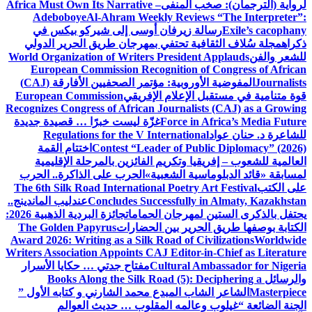
لرواية (الترجمان): صخب المنفى
Africa Must Own Its Narrative –
Adeboboye
Al-Ahram Weekly Reviews “The Interpreter”:
Exile’s cacophany
رسالة زيرفان أوسى إلى شيركو بيكس في
ذكراه
مجلة سُلاف الثقافية تحتفي بمهرجان طريق الحرير الدولي
للشعر والفن
World Organization of Writers President Applauds
European Commission Recognition of Congress of African
Journalists
المفوضية الأوروبية: مؤتمر الصحفيين الأفارقة (CAJ)
قوة متنامية في مستقبل الإعلام الإفريقي
European Commission
Recognizes Congress of African Journalists (CAJ) as a Growing
Force in Africa’s Media Future
غزّة ليست خبرًا … قصيدة جديدة
للشاعرة د. حنان عواد
Regulations for the V International
Contest “Leader of Public Diplomacy” (2026)
اختتام القمة
العالمية للشعوب – إفريقيا وتكريم الفائزين بالمرحلة الإقليمية
لمسابقة «قائد الدبلوماسية الشعبية»
الحرب على الذاكرة.. الحرب
على الكتب
The 6th Silk Road International Poetry Art Festival
Concludes Successfully in Almaty, Kazakhstan
عندليب الماندينج..
يحتفل بالذكرى الستين لمهرجان الحمامات
جائزة البردية الذهبية 2026:
الكتابة بوصفها طريق الحرير بين الحضارات
The Golden Papyrus
Award 2026: Writing as a Silk Road of Civilizations
Worldwide
Writers Association Appoints CAJ Editor-in-Chief as Literature
Cultural Ambassador for Nigeria
مفتاح جدتي … حكايا الأسرار
والرسائل
Books Along the Silk Road (5): Deciphering a
Masterpiece
الشاعر الشاب المبدع محمد الشارني و كتابه الأول ”
الجنة الضائعة “
غيلوب وعالمه المقلوب … حديث العوالم