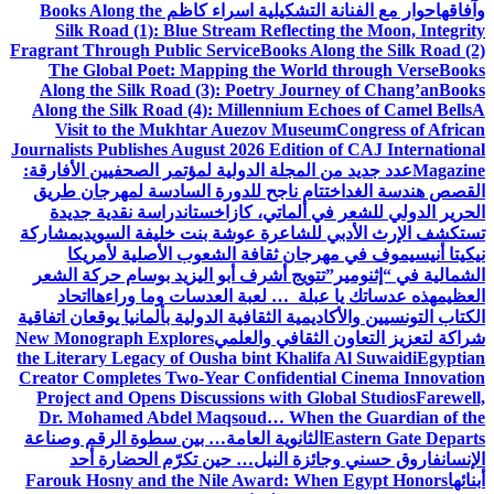
وآفاقها
حوار مع الفنانة التشكيلية اسراء كاظم
Books Along the
Silk Road (1): Blue Stream Reflecting the Moon, Integrity
Fragrant Through Public Service
Books Along the Silk Road (2)
The Global Poet: Mapping the World through Verse
Books
Along the Silk Road (3): Poetry Journey of Chang’an
Books
Along the Silk Road (4): Millennium Echoes of Camel Bells
A
Visit to the Mukhtar Auezov Museum
Congress of African
Journalists Publishes August 2026 Edition of CAJ International
Magazine
عدد جديد من المجلة الدولية لمؤتمر الصحفيين الأفارقة:
القصص هندسة الغد
اختتام ناجح للدورة السادسة لمهرجان طريق
الحرير الدولي للشعر في ألماتي، كازاخستان
دراسة نقدية جديدة
تستكشف الإرث الأدبي للشاعرة عوشة بنت خليفة السويدي
مشاركة
نيكيتا أنيسيموف في مهرجان ثقافة الشعوب الأصلية لأمريكا
الشمالية في “إثنومير”
تتويج أشرف أبو اليزيد بوسام حركة الشعر
العظيم
هذه عدساتك يا عبلة … لعبة العدسات وما وراءها
اتحاد
الكتاب التونسيين والأكاديمية الثقافية الدولية بألمانيا يوقعان اتفاقية
شراكة لتعزيز التعاون الثقافي والعلمي
New Monograph Explores
the Literary Legacy of Ousha bint Khalifa Al Suwaidi
Egyptian
Creator Completes Two-Year Confidential Cinema Innovation
Project and Opens Discussions with Global Studios
Farewell,
Dr. Mohamed Abdel Maqsoud… When the Guardian of the
Eastern Gate Departs
الثانوية العامة… بين سطوة الرقم وصناعة
الإنسان
فاروق حسني وجائزة النيل… حين تكرّم الحضارة أحد
أبنائها
Farouk Hosny and the Nile Award: When Egypt Honors