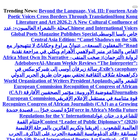
التجاوز
Trending News:
Beyond the Language, Vol. III: Fourteen Arab
إلى
Poetic Voices Cross Borders Through Translation
Hong Kong
المحتوى
Literature and Art 2026.2: A New Cultural Confluence of
Chinese and International Voices
مجلة «الشعراء العالميون»: عدد
خاص بآسيا الوسطى
Global Poets Magazine Publishes Special
Central Asia Edition: “Camel Shadows on the Silk
Road”
«المغفلون السبعة».. عنوانٌ مراوغ وحكاياتٌ لا تنتهي
حوار مع
القاص والشاعر منير البولاهمي
الأهرام ويكلي في مراجعة نقدية
لرواية (الترجمان): صخب المنفى
Africa Must Own Its Narrative –
Adeboboye
Al-Ahram Weekly Reviews “The Interpreter”:
Exile’s cacophany
رسالة زيرفان أوسى إلى شيركو بيكس في
ذكراه
مجلة سُلاف الثقافية تحتفي بمهرجان طريق الحرير الدولي
للشعر والفن
World Organization of Writers President Applauds
European Commission Recognition of Congress of African
Journalists
المفوضية الأوروبية: مؤتمر الصحفيين الأفارقة (CAJ)
قوة متنامية في مستقبل الإعلام الإفريقي
European Commission
Recognizes Congress of African Journalists (CAJ) as a Growing
Force in Africa’s Media Future
غزّة ليست خبرًا … قصيدة جديدة
للشاعرة د. حنان عواد
Regulations for the V International
Contest “Leader of Public Diplomacy” (2026)
اختتام القمة
العالمية للشعوب – إفريقيا وتكريم الفائزين بالمرحلة الإقليمية
لمسابقة «قائد الدبلوماسية الشعبية»
الحرب على الذاكرة.. الحرب
على الكتب
The 6th Silk Road International Poetry Art Festival