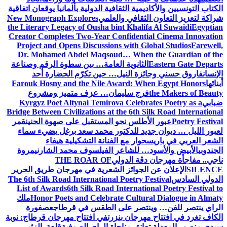
الكتاب التونسيين والأكاديمية الثقافية الدولية بألمانيا يوقعان اتفاقية
شراكة لتعزيز التعاون الثقافي والعلمي
New Monograph Explores
the Literary Legacy of Ousha bint Khalifa Al Suwaidi
Egyptian
Creator Completes Two-Year Confidential Cinema Innovation
Project and Opens Discussions with Global Studios
Farewell,
Dr. Mohamed Abdel Maqsoud… When the Guardian of the
Eastern Gate Departs
الثانوية العامة… بين سطوة الرقم وصناعة
الإنسان
فاروق حسني وجائزة النيل… حين تكرّم الحضارة أحد
أبنائها
Farouk Hosny and the Nile Award: When Egypt Honors
the Makers of Beauty
فرج سليمان… عزف متميز ومشروع
ضبابي
Kyrgyz Poet Altynai Temirova Celebrates Poetry as a
Bridge Between Civilizations at the 6th Silk Road International
Poetry Festival
عبور الأطلس نحو المستقبل على صهوة الحنين
قمر
لعبور الليل … ديوان جديد للدكتور محمد سعد برغل يضيء سماء
الشعر العربي في باريس
حوار مع الفنانة التشكيلية هيفاء
الجندوبي
الأبيض والأسود… للشاعر الفيلسوف محمد الشارني
مروة
ناجي.. مفاجأة مهرجان دڨة الدولي
THE ROAR OF
SILENCE
الإعلان عن الجوائز الشعرية في مهرجان طريق الحرير
الدولي السادس
The 6th Silk Road International Poetry Festival
List of Awards
6th Silk Road International Poetry Festival to
Honor Poets and Celebrate Cultural Dialogue in Almaty
ملك
الراي ينتصر للفن… وينتصر على الطقس في قرطاج
عصفورة
الكاف تغرد في افتتاح مهرجان بنزرت
في افتتاح مهرجان قرطاج: نوبة
سيدي منصور المعدلة تعانق مناجاة الراي الصوفية
قلعة الزئير …