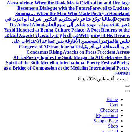
Alexandrina: When the Book Meets Civilization and Heritage
Becomes a Dialogue with the Future
Farewell to Luciano
Somma… When the Man Who Made Poetry a Homeland
Departs
إيطاليا تودّع شاعر نابولي
تكريم الدكتور أشرف أبو اليزيد في
قصر ثقافة بنها… عودة شاعر إلى منبع الحلم
Dr. Ashraf Aboul-
Yazid Honored at Benha Culture Palace: A Poet Returns to the
Wellspring of His Dreams
في الدفاع عن الشعراء | قصيدة للشاعر
نيلس هاف
مؤتمر الصحفيين الأفارقة يدين تصاعد الاعتداءات على
حرية الصحافة في أفريقيا
Congress of African Journalists
Condemns Rising Attacks on Press Freedom Across
Africa
Poetry Ignites the Soul: Margarita Al Celebrates the
Spirit of the 36th Medellín International Poetry Festival
Poetry
as a Bridge of Compassion at the Medellín International Poetry
Festival
السبت. أغسطس 8th, 2026
Home
Cart
Checkout
My account
Sample Page
Shop
الرئيسية