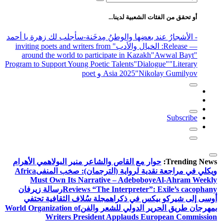
عن:
أو تحقق من الفئات الشعبية لدينا...
- الأشجارُ عند بعضِها والوطنُ مِدخَنة
-سأجلب لك زهرة يا أحمد
— Release
: الخيال والأدب
" inviting poets and writers from
around the world to participate in Kazakh
"Awwal Bayt"
Program to Support Young Poetic Talents
"Dialogue"
"Literary
"Nikolay Gumilyov و poet
Asia 2025
Subscribe
Trending News:
حوار مع القاص والشاعر منير البولاهمي
الأهرام
ويكلي في مراجعة نقدية لرواية (الترجمان): صخب المنفى
Africa
Must Own Its Narrative – Adeboboye
Al-Ahram Weekly
Reviews “The Interpreter”: Exile’s cacophany
رسالة زيرفان
أوسى إلى شيركو بيكس في ذكراه
مجلة سُلاف الثقافية تحتفي
بمهرجان طريق الحرير الدولي للشعر والفن
World Organization of
Writers President Applauds European Commission