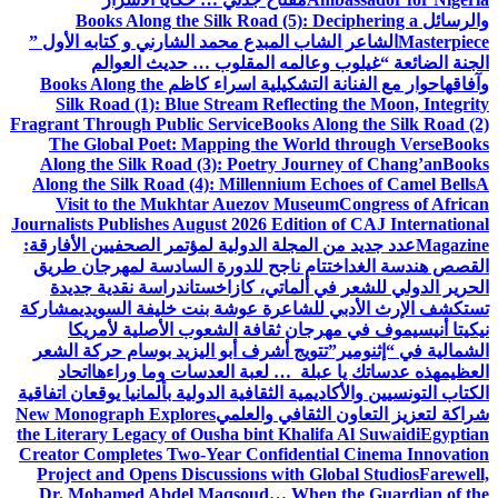
والرسائل
Books Along the Silk Road (5): Deciphering a
Masterpiece
الشاعر الشاب المبدع محمد الشارني و كتابه الأول ”
الجنة الضائعة “
غيلوب وعالمه المقلوب … حديث العوالم
وآفاقها
حوار مع الفنانة التشكيلية اسراء كاظم
Books Along the
Silk Road (1): Blue Stream Reflecting the Moon, Integrity
Fragrant Through Public Service
Books Along the Silk Road (2)
The Global Poet: Mapping the World through Verse
Books
Along the Silk Road (3): Poetry Journey of Chang’an
Books
Along the Silk Road (4): Millennium Echoes of Camel Bells
A
Visit to the Mukhtar Auezov Museum
Congress of African
Journalists Publishes August 2026 Edition of CAJ International
Magazine
عدد جديد من المجلة الدولية لمؤتمر الصحفيين الأفارقة:
القصص هندسة الغد
اختتام ناجح للدورة السادسة لمهرجان طريق
الحرير الدولي للشعر في ألماتي، كازاخستان
دراسة نقدية جديدة
تستكشف الإرث الأدبي للشاعرة عوشة بنت خليفة السويدي
مشاركة
نيكيتا أنيسيموف في مهرجان ثقافة الشعوب الأصلية لأمريكا
الشمالية في “إثنومير”
تتويج أشرف أبو اليزيد بوسام حركة الشعر
العظيم
هذه عدساتك يا عبلة … لعبة العدسات وما وراءها
اتحاد
الكتاب التونسيين والأكاديمية الثقافية الدولية بألمانيا يوقعان اتفاقية
شراكة لتعزيز التعاون الثقافي والعلمي
New Monograph Explores
the Literary Legacy of Ousha bint Khalifa Al Suwaidi
Egyptian
Creator Completes Two-Year Confidential Cinema Innovation
Project and Opens Discussions with Global Studios
Farewell,
Dr. Mohamed Abdel Maqsoud… When the Guardian of the