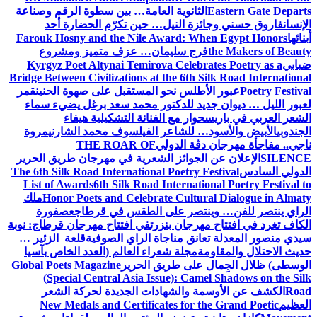
Eastern Gate Departs
الثانوية العامة… بين سطوة الرقم وصناعة
الإنسان
فاروق حسني وجائزة النيل… حين تكرّم الحضارة أحد
أبنائها
Farouk Hosny and the Nile Award: When Egypt Honors
the Makers of Beauty
فرج سليمان… عزف متميز ومشروع
ضبابي
Kyrgyz Poet Altynai Temirova Celebrates Poetry as a
Bridge Between Civilizations at the 6th Silk Road International
Poetry Festival
عبور الأطلس نحو المستقبل على صهوة الحنين
قمر
لعبور الليل … ديوان جديد للدكتور محمد سعد برغل يضيء سماء
الشعر العربي في باريس
حوار مع الفنانة التشكيلية هيفاء
الجندوبي
الأبيض والأسود… للشاعر الفيلسوف محمد الشارني
مروة
ناجي.. مفاجأة مهرجان دڨة الدولي
THE ROAR OF
SILENCE
الإعلان عن الجوائز الشعرية في مهرجان طريق الحرير
الدولي السادس
The 6th Silk Road International Poetry Festival
List of Awards
6th Silk Road International Poetry Festival to
Honor Poets and Celebrate Cultural Dialogue in Almaty
ملك
الراي ينتصر للفن… وينتصر على الطقس في قرطاج
عصفورة
الكاف تغرد في افتتاح مهرجان بنزرت
في افتتاح مهرجان قرطاج: نوبة
سيدي منصور المعدلة تعانق مناجاة الراي الصوفية
قلعة الزئير …
حديث الاحتلال والمقاومة
مجلة شعراء العالم (العدد الخاص بآسيا
الوسطى) ظلال الجِمال على طريق الحرير
Global Poets Magazine
(Special Central Asia Issue): Camel Shadows on the Silk
Road
الكشف عن الأوسمة والشهادات الجديدة لحركة الشعر
العظيم
New Medals and Certificates for the Grand Poetic