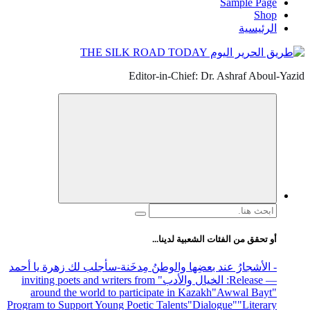
Sample Page
Shop
الرئيسية
Editor-in-Chief: Dr. Ashraf Aboul-Yazid
البحث
عن:
أو تحقق من الفئات الشعبية لدينا...
- الأشجارُ عند بعضِها والوطنُ مِدخَنة
-سأجلب لك زهرة يا أحمد
— Release
: الخيال والأدب
" inviting poets and writers from
around the world to participate in Kazakh
"Awwal Bayt"
Program to Support Young Poetic Talents
"Dialogue"
"Literary