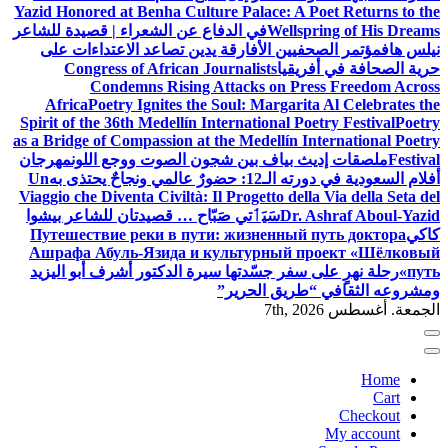
Yazid Honored at Benha Culture Palace: A Poet Returns to the
Wellspring of His Dreams
في الدفاع عن الشعراء | قصيدة للشاعر
نيلس هاف
مؤتمر الصحفيين الأفارقة يدين تصاعد الاعتداءات على
حرية الصحافة في أفريقيا
Congress of African Journalists
Condemns Rising Attacks on Press Freedom Across
Africa
Poetry Ignites the Soul: Margarita Al Celebrates the
Spirit of the 36th Medellín International Poetry Festival
Poetry
as a Bridge of Compassion at the Medellín International Poetry
Festival
ملصقات إديث بياف بين شجون الصوت ووجع اللون
مهرجان
أفلام السعودية في دورته الـ12: حضورٌ عالمي ونجاحٌ يحتذى به
Un
Viaggio che Diventa Civiltà: Il Progetto della Via della Seta del
Dr. Ashraf Aboul-Yazid
سَيَٲتي صَبّاح … قصيدتان للشاعر بيشوا
كاكي
Путешествие реки в пути: жизненный путь доктора
Ашрафа Абуль-Язида и культурный проект «Шёлковый
путь»
رحلة نهرٍ على سفر جسّدتها سيرة الدكتور أشرف أبو اليزيد
ومشروعه الثقافي “طريق الحرير”
الجمعة. أغسطس 7th, 2026
Home
Cart
Checkout
My account