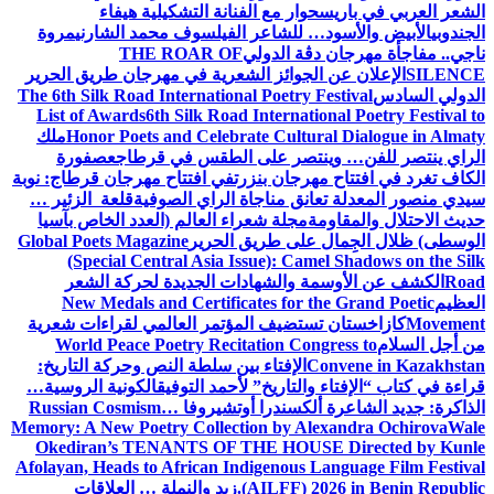
الشعر العربي في باريس
حوار مع الفنانة التشكيلية هيفاء
الجندوبي
الأبيض والأسود… للشاعر الفيلسوف محمد الشارني
مروة
ناجي.. مفاجأة مهرجان دڨة الدولي
THE ROAR OF
SILENCE
الإعلان عن الجوائز الشعرية في مهرجان طريق الحرير
الدولي السادس
The 6th Silk Road International Poetry Festival
List of Awards
6th Silk Road International Poetry Festival to
Honor Poets and Celebrate Cultural Dialogue in Almaty
ملك
الراي ينتصر للفن… وينتصر على الطقس في قرطاج
عصفورة
الكاف تغرد في افتتاح مهرجان بنزرت
في افتتاح مهرجان قرطاج: نوبة
سيدي منصور المعدلة تعانق مناجاة الراي الصوفية
قلعة الزئير …
حديث الاحتلال والمقاومة
مجلة شعراء العالم (العدد الخاص بآسيا
الوسطى) ظلال الجِمال على طريق الحرير
Global Poets Magazine
(Special Central Asia Issue): Camel Shadows on the Silk
Road
الكشف عن الأوسمة والشهادات الجديدة لحركة الشعر
العظيم
New Medals and Certificates for the Grand Poetic
Movement
كازاخستان تستضيف المؤتمر العالمي لقراءات شعرية
من أجل السلام
World Peace Poetry Recitation Congress to
Convene in Kazakhstan
الإفتاء بين سلطة النص وحركة التاريخ:
قراءة في كتاب “الإفتاء والتاريخ” لأحمد التوفيق
الكونية الروسية…
الذاكرة: جديد الشاعرة ألكسندرا أوتشيروفا
Russian Cosmism…
Memory: A New Poetry Collection by Alexandra Ochirova
Wale
Okediran’s TENANTS OF THE HOUSE Directed by Kunle
Afolayan, Heads to African Indigenous Language Film Festival
(AILFF) 2026 in Benin Republic.
زيد والنملة … العلاقات