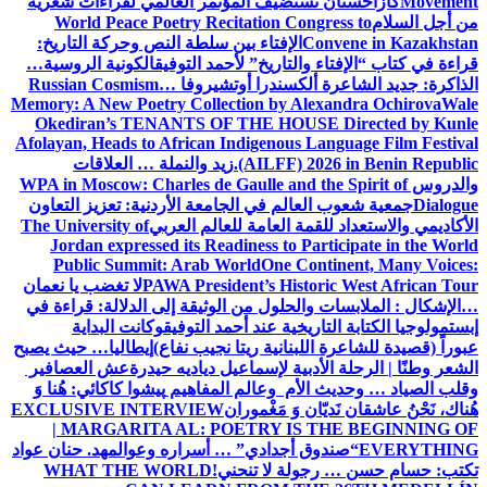
Movement
كازاخستان تستضيف المؤتمر العالمي لقراءات شعرية
من أجل السلام
World Peace Poetry Recitation Congress to
Convene in Kazakhstan
الإفتاء بين سلطة النص وحركة التاريخ:
قراءة في كتاب “الإفتاء والتاريخ” لأحمد التوفيق
الكونية الروسية…
الذاكرة: جديد الشاعرة ألكسندرا أوتشيروفا
Russian Cosmism…
Memory: A New Poetry Collection by Alexandra Ochirova
Wale
Okediran’s TENANTS OF THE HOUSE Directed by Kunle
Afolayan, Heads to African Indigenous Language Film Festival
(AILFF) 2026 in Benin Republic.
زيد والنملة … العلاقات
والدروس
WPA in Moscow: Charles de Gaulle and the Spirit of
Dialogue
جمعية شعوب العالم في الجامعة الأردنية: تعزيز التعاون
الأكاديمي والاستعداد للقمة العامة للعالم العربي
The University of
Jordan expressed its Readiness to Participate in the World
Public Summit: Arab World
One Continent, Many Voices:
PAWA President’s Historic West African Tour
لا تغضب يا نعمان
…الإشكال : الملابسات والحلول
من الوثيقة إلى الدلالة: قراءة في
إبستمولوجيا الكتابة التاريخية عند أحمد التوفيق
وكانت البداية
عبوراً (قصيدة للشاعرة اللبنانية ريتا نجيب نفاع)
إيطاليا… حيث يصبح
الشعر وطنًا | الرحلة الأدبية لإسماعيل دياديه حيدرة
عش العصافير
وقلب الصياد … وحديث الأم وعالم المفاهيم
پیشوا کاکائي: هُنا وَ
هُناك، نَحْنُ عاشقان نَديّان وَ مَغْموران
EXCLUSIVE INTERVIEW
| MARGARITA AL: POETRY IS THE BEGINNING OF
EVERYTHING
“صندوق أجدادي” … أسراره وعوالمه
د. حنان عواد
تكتب: حسام حسن … رجولة لا تنحني!
WHAT THE WORLD