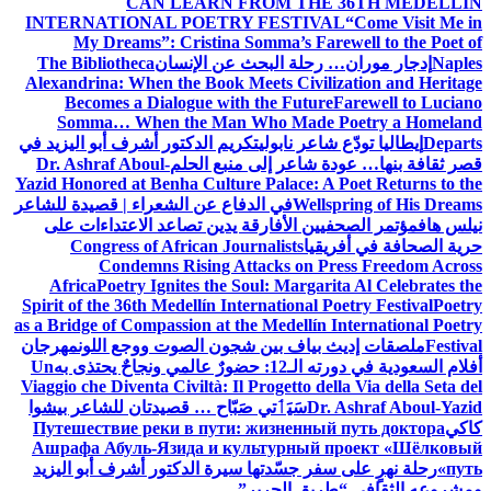
CAN LEARN FROM THE 36TH MEDELLÍN
INTERNATIONAL POETRY FESTIVAL
“Come Visit Me in
My Dreams”: Cristina Somma’s Farewell to the Poet of
Naples
إدجار موران… رحلة البحث عن الإنسان
The Bibliotheca
Alexandrina: When the Book Meets Civilization and Heritage
Becomes a Dialogue with the Future
Farewell to Luciano
Somma… When the Man Who Made Poetry a Homeland
Departs
إيطاليا تودّع شاعر نابولي
تكريم الدكتور أشرف أبو اليزيد في
قصر ثقافة بنها… عودة شاعر إلى منبع الحلم
Dr. Ashraf Aboul-
Yazid Honored at Benha Culture Palace: A Poet Returns to the
Wellspring of His Dreams
في الدفاع عن الشعراء | قصيدة للشاعر
نيلس هاف
مؤتمر الصحفيين الأفارقة يدين تصاعد الاعتداءات على
حرية الصحافة في أفريقيا
Congress of African Journalists
Condemns Rising Attacks on Press Freedom Across
Africa
Poetry Ignites the Soul: Margarita Al Celebrates the
Spirit of the 36th Medellín International Poetry Festival
Poetry
as a Bridge of Compassion at the Medellín International Poetry
Festival
ملصقات إديث بياف بين شجون الصوت ووجع اللون
مهرجان
أفلام السعودية في دورته الـ12: حضورٌ عالمي ونجاحٌ يحتذى به
Un
Viaggio che Diventa Civiltà: Il Progetto della Via della Seta del
Dr. Ashraf Aboul-Yazid
سَيَٲتي صَبّاح … قصيدتان للشاعر بيشوا
كاكي
Путешествие реки в пути: жизненный путь доктора
Ашрафа Абуль-Язида и культурный проект «Шёлковый
путь»
رحلة نهرٍ على سفر جسّدتها سيرة الدكتور أشرف أبو اليزيد
ومشروعه الثقافي “طريق الحرير”