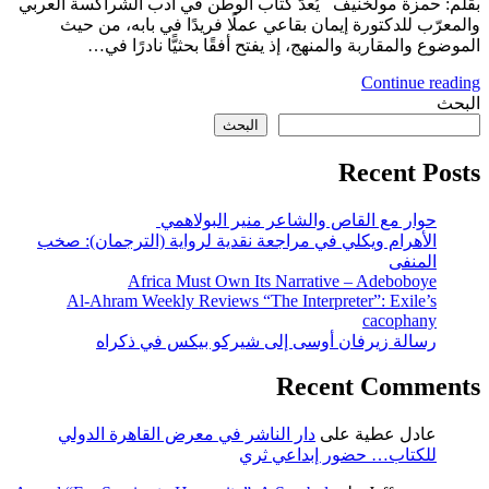
بقلم: حمزة مولخنيف يُعدّ كتاب الوطن في أدب الشراكسة العربي
والمعرّب للدكتورة إيمان بقاعي عملًا فريدًا في بابه، من حيث
الموضوع والمقاربة والمنهج، إذ يفتح أفقًا بحثيًّا نادرًا في…
Continue reading
البحث
البحث
Recent Posts
حوار مع القاص والشاعر منير البولاهمي
الأهرام ويكلي في مراجعة نقدية لرواية (الترجمان): صخب
المنفى
Africa Must Own Its Narrative – Adeboboye
Al-Ahram Weekly Reviews “The Interpreter”: Exile’s
cacophany
رسالة زيرفان أوسى إلى شيركو بيكس في ذكراه
Recent Comments
عادل عطية
على
دار الناشر في معرض القاهرة الدولي
للكتاب… حضور إبداعي ثري