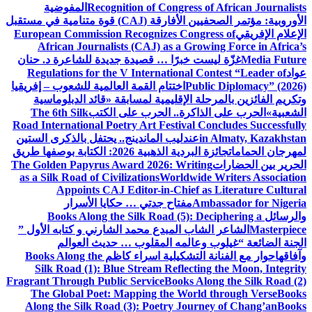
Recognition of Congress of African Journalists
المفوضية
الأوروبية: مؤتمر الصحفيين الأفارقة (CAJ) قوة متنامية في مستقبل
الإعلام الإفريقي
European Commission Recognizes Congress of
African Journalists (CAJ) as a Growing Force in Africa’s
Media Future
غزّة ليست خبرًا … قصيدة جديدة للشاعرة د. حنان
عواد
Regulations for the V International Contest “Leader of
Public Diplomacy” (2026)
اختتام القمة العالمية للشعوب – إفريقيا
وتكريم الفائزين بالمرحلة الإقليمية لمسابقة «قائد الدبلوماسية
الشعبية»
الحرب على الذاكرة.. الحرب على الكتب
The 6th Silk
Road International Poetry Art Festival Concludes Successfully
in Almaty, Kazakhstan
عندليب الماندينج.. يحتفل بالذكرى الستين
لمهرجان الحمامات
جائزة البردية الذهبية 2026: الكتابة بوصفها طريق
الحرير بين الحضارات
The Golden Papyrus Award 2026: Writing
as a Silk Road of Civilizations
Worldwide Writers Association
Appoints CAJ Editor-in-Chief as Literature Cultural
Ambassador for Nigeria
مفتاح جدتي … حكايا الأسرار
والرسائل
Books Along the Silk Road (5): Deciphering a
Masterpiece
الشاعر الشاب المبدع محمد الشارني و كتابه الأول ”
الجنة الضائعة “
غيلوب وعالمه المقلوب … حديث العوالم
وآفاقها
حوار مع الفنانة التشكيلية اسراء كاظم
Books Along the
Silk Road (1): Blue Stream Reflecting the Moon, Integrity
Fragrant Through Public Service
Books Along the Silk Road (2)
The Global Poet: Mapping the World through Verse
Books
Along the Silk Road (3): Poetry Journey of Chang’an
Books