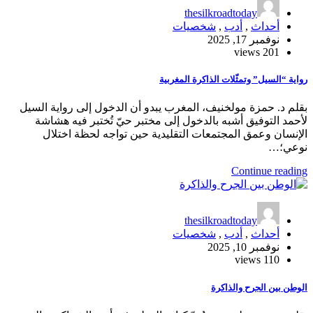
thesilkroadtoday
أحداث
,
أدب
,
شخصيات
نوفمبر 17, 2025
201 views
رواية “السيل” وتمثّلات الذاكرة المغربية
بقلم د. حمزة مولخنيف، المغرب يبدو أن الدخول إلى رواية السيل
لأحمد التوفيق أشبه بالدخول إلى مختبر حيّ تُختبر فيه هشاشة
الإنسان وعمق المجتمعات التقليدية حين تواجه لحظة اختلال
نوعي؛…
Continue reading
thesilkroadtoday
أحداث
,
أدب
,
شخصيات
نوفمبر 10, 2025
110 views
الوطن بين الجرح والذاكرة