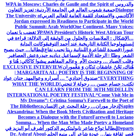
والدروس
WPA in Moscow: Charles de Gaulle and the Spirit of
Dialogue
جمعية شعوب العالم في الجامعة الأردنية: تعزيز التعاون
الأكاديمي والاستعداد للقمة العامة للعالم العربي
The University of
Jordan expressed its Readiness to Participate in the World
Public Summit: Arab World
One Continent, Many Voices:
PAWA President’s Historic West African Tour
لا تغضب يا نعمان
…الإشكال : الملابسات والحلول
من الوثيقة إلى الدلالة: قراءة في
إبستمولوجيا الكتابة التاريخية عند أحمد التوفيق
وكانت البداية
عبوراً (قصيدة للشاعرة اللبنانية ريتا نجيب نفاع)
إيطاليا… حيث يصبح
الشعر وطنًا | الرحلة الأدبية لإسماعيل دياديه حيدرة
عش العصافير
وقلب الصياد … وحديث الأم وعالم المفاهيم
پیشوا کاکائي: هُنا وَ
هُناك، نَحْنُ عاشقان نَديّان وَ مَغْموران
EXCLUSIVE INTERVIEW
| MARGARITA AL: POETRY IS THE BEGINNING OF
EVERYTHING
“صندوق أجدادي” … أسراره وعوالمه
د. حنان عواد
تكتب: حسام حسن … رجولة لا تنحني!
WHAT THE WORLD
CAN LEARN FROM THE 36TH MEDELLÍN
INTERNATIONAL POETRY FESTIVAL
“Come Visit Me in
My Dreams”: Cristina Somma’s Farewell to the Poet of
Naples
إدجار موران… رحلة البحث عن الإنسان
The Bibliotheca
Alexandrina: When the Book Meets Civilization and Heritage
Becomes a Dialogue with the Future
Farewell to Luciano
Somma… When the Man Who Made Poetry a Homeland
Departs
إيطاليا تودّع شاعر نابولي
تكريم الدكتور أشرف أبو اليزيد في
قصر ثقافة بنها… عودة شاعر إلى منبع الحلم
Dr. Ashraf Aboul-