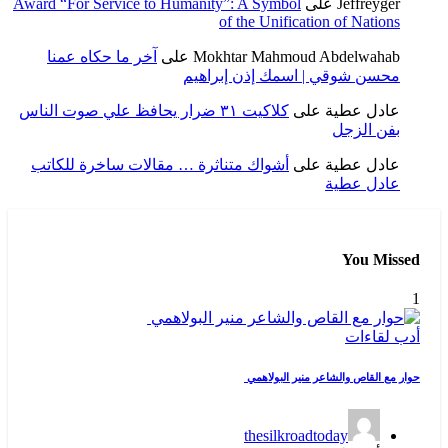
Jeffreyger
على
Award “For Service to Humanity”: A Symbol
of the Unification of Nations
Mokhtar Mahmoud Abdelwahab
على
آخر ما حكاه عمنا
محسن شوقي | اسمك إذن إبراهيم
عادل عطية
على
كلاكيت ٣١ ضرار يحافظ علي صوت الناس
بفن الزجل
عادل عطية
على
أشواك متناثرة … مقالات ساخرة للكاتب
عادل عطية
You Missed
1
أدب
لقاءات
حوار مع القاص والشاعر منير البولاهمي
thesilkroadtoday