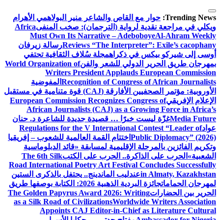
التجاوز
إلى
Trending News:
حوار مع القاص والشاعر منير البولاهمي
الأهرام
المحتوى
ويكلي في مراجعة نقدية لرواية (الترجمان): صخب المنفى
Africa
Must Own Its Narrative – Adeboboye
Al-Ahram Weekly
Reviews “The Interpreter”: Exile’s cacophany
رسالة زيرفان
أوسى إلى شيركو بيكس في ذكراه
مجلة سُلاف الثقافية تحتفي
بمهرجان طريق الحرير الدولي للشعر والفن
World Organization of
Writers President Applauds European Commission
Recognition of Congress of African Journalists
المفوضية
الأوروبية: مؤتمر الصحفيين الأفارقة (CAJ) قوة متنامية في مستقبل
الإعلام الإفريقي
European Commission Recognizes Congress of
African Journalists (CAJ) as a Growing Force in Africa’s
Media Future
غزّة ليست خبرًا … قصيدة جديدة للشاعرة د. حنان
عواد
Regulations for the V International Contest “Leader of
Public Diplomacy” (2026)
اختتام القمة العالمية للشعوب – إفريقيا
وتكريم الفائزين بالمرحلة الإقليمية لمسابقة «قائد الدبلوماسية
الشعبية»
الحرب على الذاكرة.. الحرب على الكتب
The 6th Silk
Road International Poetry Art Festival Concludes Successfully
in Almaty, Kazakhstan
عندليب الماندينج.. يحتفل بالذكرى الستين
لمهرجان الحمامات
جائزة البردية الذهبية 2026: الكتابة بوصفها طريق
الحرير بين الحضارات
The Golden Papyrus Award 2026: Writing
as a Silk Road of Civilizations
Worldwide Writers Association
Appoints CAJ Editor-in-Chief as Literature Cultural
Ambassador for Nigeria
مفتاح جدتي … حكايا الأسرار