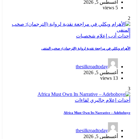
أغسطس 5, 2026
5 views
2
أحداث
أدب
إعلام
شخصيات
الأهرام ويكلي في مراجعة نقدية لرواية (الترجمان): صخب المنفى
thesilkroadtoday
أغسطس 5, 2026
13 views
3
أحداث
إعلام
جاليري
لقاءات
Africa Must Own Its Narrative – Adeboboye
thesilkroadtoday
أغسطس 5, 2026