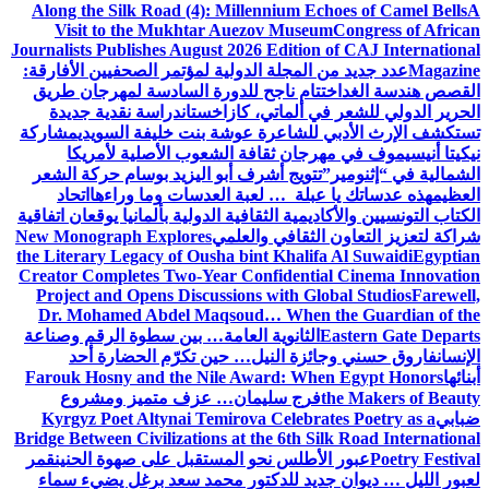
Along the Silk Road (4): Millennium Echoes of Camel Bells
A
Visit to the Mukhtar Auezov Museum
Congress of African
Journalists Publishes August 2026 Edition of CAJ International
Magazine
عدد جديد من المجلة الدولية لمؤتمر الصحفيين الأفارقة:
القصص هندسة الغد
اختتام ناجح للدورة السادسة لمهرجان طريق
الحرير الدولي للشعر في ألماتي، كازاخستان
دراسة نقدية جديدة
تستكشف الإرث الأدبي للشاعرة عوشة بنت خليفة السويدي
مشاركة
نيكيتا أنيسيموف في مهرجان ثقافة الشعوب الأصلية لأمريكا
الشمالية في “إثنومير”
تتويج أشرف أبو اليزيد بوسام حركة الشعر
العظيم
هذه عدساتك يا عبلة … لعبة العدسات وما وراءها
اتحاد
الكتاب التونسيين والأكاديمية الثقافية الدولية بألمانيا يوقعان اتفاقية
شراكة لتعزيز التعاون الثقافي والعلمي
New Monograph Explores
the Literary Legacy of Ousha bint Khalifa Al Suwaidi
Egyptian
Creator Completes Two-Year Confidential Cinema Innovation
Project and Opens Discussions with Global Studios
Farewell,
Dr. Mohamed Abdel Maqsoud… When the Guardian of the
Eastern Gate Departs
الثانوية العامة… بين سطوة الرقم وصناعة
الإنسان
فاروق حسني وجائزة النيل… حين تكرّم الحضارة أحد
أبنائها
Farouk Hosny and the Nile Award: When Egypt Honors
the Makers of Beauty
فرج سليمان… عزف متميز ومشروع
ضبابي
Kyrgyz Poet Altynai Temirova Celebrates Poetry as a
Bridge Between Civilizations at the 6th Silk Road International
Poetry Festival
عبور الأطلس نحو المستقبل على صهوة الحنين
قمر
لعبور الليل … ديوان جديد للدكتور محمد سعد برغل يضيء سماء