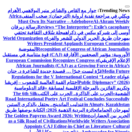
التجاوز
إلى
Trending News:
حوار مع القاص والشاعر منير البولاهمي
الأهرام
المحتوى
ويكلي في مراجعة نقدية لرواية (الترجمان): صخب المنفى
Africa
Must Own Its Narrative – Adeboboye
Al-Ahram Weekly
Reviews “The Interpreter”: Exile’s cacophany
رسالة زيرفان
أوسى إلى شيركو بيكس في ذكراه
مجلة سُلاف الثقافية تحتفي
بمهرجان طريق الحرير الدولي للشعر والفن
World Organization of
Writers President Applauds European Commission
Recognition of Congress of African Journalists
المفوضية
الأوروبية: مؤتمر الصحفيين الأفارقة (CAJ) قوة متنامية في مستقبل
الإعلام الإفريقي
European Commission Recognizes Congress of
African Journalists (CAJ) as a Growing Force in Africa’s
Media Future
غزّة ليست خبرًا … قصيدة جديدة للشاعرة د. حنان
عواد
Regulations for the V International Contest “Leader of
Public Diplomacy” (2026)
اختتام القمة العالمية للشعوب – إفريقيا
وتكريم الفائزين بالمرحلة الإقليمية لمسابقة «قائد الدبلوماسية
الشعبية»
الحرب على الذاكرة.. الحرب على الكتب
The 6th Silk
Road International Poetry Art Festival Concludes Successfully
in Almaty, Kazakhstan
عندليب الماندينج.. يحتفل بالذكرى الستين
لمهرجان الحمامات
جائزة البردية الذهبية 2026: الكتابة بوصفها طريق
الحرير بين الحضارات
The Golden Papyrus Award 2026: Writing
as a Silk Road of Civilizations
Worldwide Writers Association
Appoints CAJ Editor-in-Chief as Literature Cultural
Ambassador for Nigeria
مفتاح جدتي … حكايا الأسرار