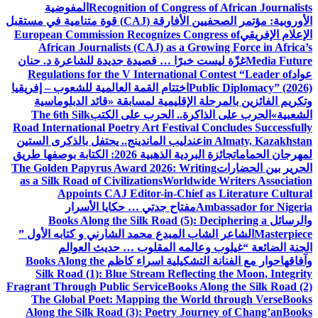
Recognition of Congress of African Journalists
المفوضية
الأوروبية: مؤتمر الصحفيين الأفارقة (CAJ) قوة متنامية في مستقبل
الإعلام الإفريقي
European Commission Recognizes Congress of
African Journalists (CAJ) as a Growing Force in Africa’s
Media Future
غزّة ليست خبرًا … قصيدة جديدة للشاعرة د. حنان
عواد
Regulations for the V International Contest “Leader of
Public Diplomacy” (2026)
اختتام القمة العالمية للشعوب – إفريقيا
وتكريم الفائزين بالمرحلة الإقليمية لمسابقة «قائد الدبلوماسية
الشعبية»
الحرب على الذاكرة.. الحرب على الكتب
The 6th Silk
Road International Poetry Art Festival Concludes Successfully
in Almaty, Kazakhstan
عندليب الماندينج.. يحتفل بالذكرى الستين
لمهرجان الحمامات
جائزة البردية الذهبية 2026: الكتابة بوصفها طريق
الحرير بين الحضارات
The Golden Papyrus Award 2026: Writing
as a Silk Road of Civilizations
Worldwide Writers Association
Appoints CAJ Editor-in-Chief as Literature Cultural
Ambassador for Nigeria
مفتاح جدتي … حكايا الأسرار
والرسائل
Books Along the Silk Road (5): Deciphering a
Masterpiece
الشاعر الشاب المبدع محمد الشارني و كتابه الأول ”
الجنة الضائعة “
غيلوب وعالمه المقلوب … حديث العوالم
وآفاقها
حوار مع الفنانة التشكيلية اسراء كاظم
Books Along the
Silk Road (1): Blue Stream Reflecting the Moon, Integrity
Fragrant Through Public Service
Books Along the Silk Road (2)
The Global Poet: Mapping the World through Verse
Books
Along the Silk Road (3): Poetry Journey of Chang’an
Books