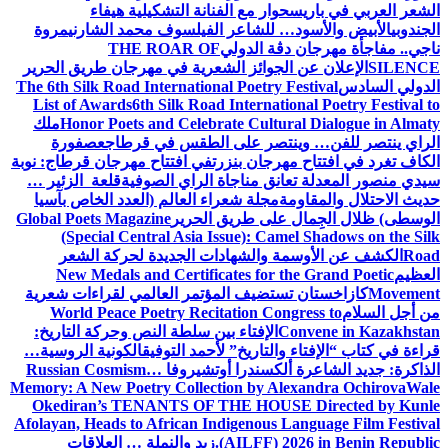
الشعر العربي في باريس
حوار مع الفنانة التشكيلية هيفاء
الجندوبي
الأبيض والأسود… للشاعر الفيلسوف محمد الشارني
مروة
ناجي.. مفاجأة مهرجان دڨة الدولي
THE ROAR OF
SILENCE
الإعلان عن الجوائز الشعرية في مهرجان طريق الحرير
الدولي السادس
The 6th Silk Road International Poetry Festival
List of Awards
6th Silk Road International Poetry Festival to
Honor Poets and Celebrate Cultural Dialogue in Almaty
ملك
الراي ينتصر للفن… وينتصر على الطقس في قرطاج
عصفورة
الكاف تغرد في افتتاح مهرجان بنزرت
في افتتاح مهرجان قرطاج: نوبة
سيدي منصور المعدلة تعانق مناجاة الراي الصوفية
قلعة الزئير …
حديث الاحتلال والمقاومة
مجلة شعراء العالم (العدد الخاص بآسيا
الوسطى) ظلال الجِمال على طريق الحرير
Global Poets Magazine
(Special Central Asia Issue): Camel Shadows on the Silk
Road
الكشف عن الأوسمة والشهادات الجديدة لحركة الشعر
العظيم
New Medals and Certificates for the Grand Poetic
Movement
كازاخستان تستضيف المؤتمر العالمي لقراءات شعرية
من أجل السلام
World Peace Poetry Recitation Congress to
Convene in Kazakhstan
الإفتاء بين سلطة النص وحركة التاريخ:
قراءة في كتاب “الإفتاء والتاريخ” لأحمد التوفيق
الكونية الروسية…
الذاكرة: جديد الشاعرة ألكسندرا أوتشيروفا
Russian Cosmism…
Memory: A New Poetry Collection by Alexandra Ochirova
Wale
Okediran’s TENANTS OF THE HOUSE Directed by Kunle
Afolayan, Heads to African Indigenous Language Film Festival
(AILFF) 2026 in Benin Republic.
زيد والنملة … العلاقات