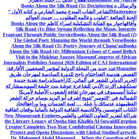
والرسائل
Books Along the Silk Road (5): Deciphering a
Masterpiece
الشاعر الشاب المبدع محمد الشارني و كتابه الأول ”
الجنة الضائعة “
غيلوب وعالمه المقلوب … حديث العوالم
وآفاقها
حوار مع الفنانة التشكيلية اسراء كاظم
Books Along the
Silk Road (1): Blue Stream Reflecting the Moon, Integrity
Fragrant Through Public Service
Books Along the Silk Road (2)
The Global Poet: Mapping the World through Verse
Books
Along the Silk Road (3): Poetry Journey of Chang’an
Books
Along the Silk Road (4): Millennium Echoes of Camel Bells
A
Visit to the Mukhtar Auezov Museum
Congress of African
Journalists Publishes August 2026 Edition of CAJ International
Magazine
عدد جديد من المجلة الدولية لمؤتمر الصحفيين الأفارقة:
القصص هندسة الغد
اختتام ناجح للدورة السادسة لمهرجان طريق
الحرير الدولي للشعر في ألماتي، كازاخستان
دراسة نقدية جديدة
تستكشف الإرث الأدبي للشاعرة عوشة بنت خليفة السويدي
مشاركة
نيكيتا أنيسيموف في مهرجان ثقافة الشعوب الأصلية لأمريكا
الشمالية في “إثنومير”
تتويج أشرف أبو اليزيد بوسام حركة الشعر
العظيم
هذه عدساتك يا عبلة … لعبة العدسات وما وراءها
اتحاد
الكتاب التونسيين والأكاديمية الثقافية الدولية بألمانيا يوقعان اتفاقية
شراكة لتعزيز التعاون الثقافي والعلمي
New Monograph Explores
the Literary Legacy of Ousha bint Khalifa Al Suwaidi
Egyptian
Creator Completes Two-Year Confidential Cinema Innovation
Project and Opens Discussions with Global Studios
Farewell,
Dr. Mohamed Abdel Maqsoud… When the Guardian of the