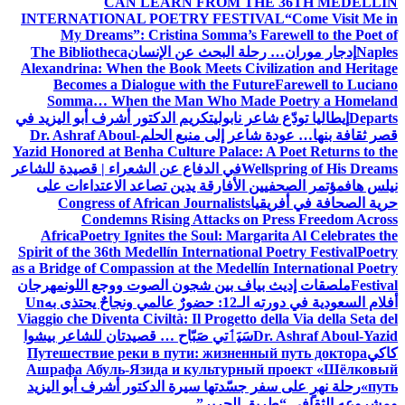
CAN LEARN FROM THE 36TH MEDELLÍN
INTERNATIONAL POETRY FESTIVAL
“Come Visit Me in
My Dreams”: Cristina Somma’s Farewell to the Poet of
Naples
إدجار موران… رحلة البحث عن الإنسان
The Bibliotheca
Alexandrina: When the Book Meets Civilization and Heritage
Becomes a Dialogue with the Future
Farewell to Luciano
Somma… When the Man Who Made Poetry a Homeland
Departs
إيطاليا تودّع شاعر نابولي
تكريم الدكتور أشرف أبو اليزيد في
قصر ثقافة بنها… عودة شاعر إلى منبع الحلم
Dr. Ashraf Aboul-
Yazid Honored at Benha Culture Palace: A Poet Returns to the
Wellspring of His Dreams
في الدفاع عن الشعراء | قصيدة للشاعر
نيلس هاف
مؤتمر الصحفيين الأفارقة يدين تصاعد الاعتداءات على
حرية الصحافة في أفريقيا
Congress of African Journalists
Condemns Rising Attacks on Press Freedom Across
Africa
Poetry Ignites the Soul: Margarita Al Celebrates the
Spirit of the 36th Medellín International Poetry Festival
Poetry
as a Bridge of Compassion at the Medellín International Poetry
Festival
ملصقات إديث بياف بين شجون الصوت ووجع اللون
مهرجان
أفلام السعودية في دورته الـ12: حضورٌ عالمي ونجاحٌ يحتذى به
Un
Viaggio che Diventa Civiltà: Il Progetto della Via della Seta del
Dr. Ashraf Aboul-Yazid
سَيَٲتي صَبّاح … قصيدتان للشاعر بيشوا
كاكي
Путешествие реки в пути: жизненный путь доктора
Ашрафа Абуль-Язида и культурный проект «Шёлковый
путь»
رحلة نهرٍ على سفر جسّدتها سيرة الدكتور أشرف أبو اليزيد
ومشروعه الثقافي “طريق الحرير”