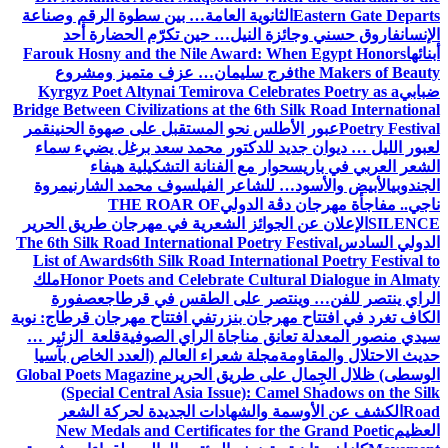
Eastern Gate Departs
الثانوية العامة… بين سطوة الرقم وصناعة
الإنسان
فاروق حسني وجائزة النيل… حين تكرّم الحضارة أحد
أبنائها
Farouk Hosny and the Nile Award: When Egypt Honors
the Makers of Beauty
فرج سليمان… عزف متميز ومشروع
ضبابي
Kyrgyz Poet Altynai Temirova Celebrates Poetry as a
Bridge Between Civilizations at the 6th Silk Road International
Poetry Festival
عبور الأطلس نحو المستقبل على صهوة الحنين
قمر
لعبور الليل … ديوان جديد للدكتور محمد سعد برغل يضيء سماء
الشعر العربي في باريس
حوار مع الفنانة التشكيلية هيفاء
الجندوبي
الأبيض والأسود… للشاعر الفيلسوف محمد الشارني
مروة
ناجي.. مفاجأة مهرجان دڨة الدولي
THE ROAR OF
SILENCE
الإعلان عن الجوائز الشعرية في مهرجان طريق الحرير
الدولي السادس
The 6th Silk Road International Poetry Festival
List of Awards
6th Silk Road International Poetry Festival to
Honor Poets and Celebrate Cultural Dialogue in Almaty
ملك
الراي ينتصر للفن… وينتصر على الطقس في قرطاج
عصفورة
الكاف تغرد في افتتاح مهرجان بنزرت
في افتتاح مهرجان قرطاج: نوبة
سيدي منصور المعدلة تعانق مناجاة الراي الصوفية
قلعة الزئير …
حديث الاحتلال والمقاومة
مجلة شعراء العالم (العدد الخاص بآسيا
الوسطى) ظلال الجِمال على طريق الحرير
Global Poets Magazine
(Special Central Asia Issue): Camel Shadows on the Silk
Road
الكشف عن الأوسمة والشهادات الجديدة لحركة الشعر
العظيم
New Medals and Certificates for the Grand Poetic