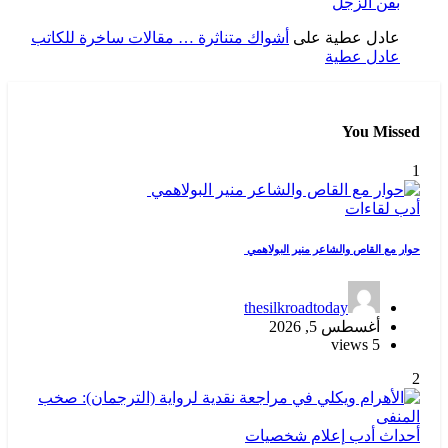
بفن الزجل
عادل عطية
على
أشواك متناثرة … مقالات ساخرة للكاتب
عادل عطية
You Missed
1
أدب
لقاءات
حوار مع القاص والشاعر منير البولاهمي
thesilkroadtoday
أغسطس 5, 2026
5 views
2
أحداث
أدب
إعلام
شخصيات