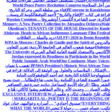
Movement
كازاخستان تستضيف المؤتمر العالمي لقراءات شعرية
من أجل السلام
World Peace Poetry Recitation Congress to
Convene in Kazakhstan
الإفتاء بين سلطة النص وحركة التاريخ:
قراءة في كتاب “الإفتاء والتاريخ” لأحمد التوفيق
الكونية الروسية…
الذاكرة: جديد الشاعرة ألكسندرا أوتشيروفا
Russian Cosmism…
Memory: A New Poetry Collection by Alexandra Ochirova
Wale
Okediran’s TENANTS OF THE HOUSE Directed by Kunle
Afolayan, Heads to African Indigenous Language Film Festival
(AILFF) 2026 in Benin Republic.
زيد والنملة … العلاقات
والدروس
WPA in Moscow: Charles de Gaulle and the Spirit of
Dialogue
جمعية شعوب العالم في الجامعة الأردنية: تعزيز التعاون
الأكاديمي والاستعداد للقمة العامة للعالم العربي
The University of
Jordan expressed its Readiness to Participate in the World
Public Summit: Arab World
One Continent, Many Voices:
PAWA President’s Historic West African Tour
لا تغضب يا نعمان
…الإشكال : الملابسات والحلول
من الوثيقة إلى الدلالة: قراءة في
إبستمولوجيا الكتابة التاريخية عند أحمد التوفيق
وكانت البداية
عبوراً (قصيدة للشاعرة اللبنانية ريتا نجيب نفاع)
إيطاليا… حيث يصبح
الشعر وطنًا | الرحلة الأدبية لإسماعيل دياديه حيدرة
عش العصافير
وقلب الصياد … وحديث الأم وعالم المفاهيم
پیشوا کاکائي: هُنا وَ
هُناك، نَحْنُ عاشقان نَديّان وَ مَغْموران
EXCLUSIVE INTERVIEW
| MARGARITA AL: POETRY IS THE BEGINNING OF
EVERYTHING
“صندوق أجدادي” … أسراره وعوالمه
د. حنان عواد
تكتب: حسام حسن … رجولة لا تنحني!
WHAT THE WORLD