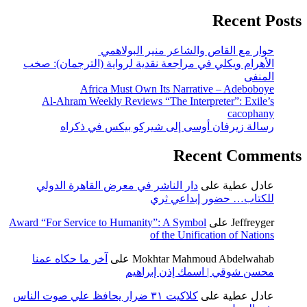
Recent Posts
حوار مع القاص والشاعر منير البولاهمي
الأهرام ويكلي في مراجعة نقدية لرواية (الترجمان): صخب
المنفى
Africa Must Own Its Narrative – Adeboboye
Al-Ahram Weekly Reviews “The Interpreter”: Exile’s
cacophany
رسالة زيرفان أوسى إلى شيركو بيكس في ذكراه
Recent Comments
عادل عطية
على
دار الناشر في معرض القاهرة الدولي
للكتاب… حضور إبداعي ثري
Jeffreyger
على
Award “For Service to Humanity”: A Symbol
of the Unification of Nations
Mokhtar Mahmoud Abdelwahab
على
آخر ما حكاه عمنا
محسن شوقي | اسمك إذن إبراهيم
عادل عطية
على
كلاكيت ٣١ ضرار يحافظ علي صوت الناس