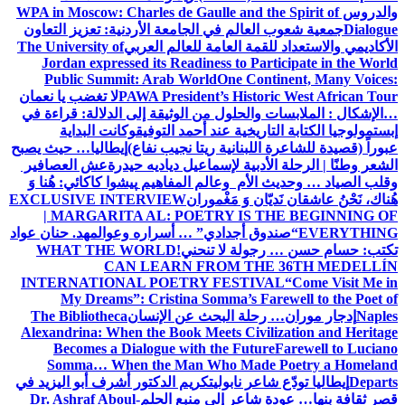
والدروس
WPA in Moscow: Charles de Gaulle and the Spirit of
Dialogue
جمعية شعوب العالم في الجامعة الأردنية: تعزيز التعاون
الأكاديمي والاستعداد للقمة العامة للعالم العربي
The University of
Jordan expressed its Readiness to Participate in the World
Public Summit: Arab World
One Continent, Many Voices:
PAWA President’s Historic West African Tour
لا تغضب يا نعمان
…الإشكال : الملابسات والحلول
من الوثيقة إلى الدلالة: قراءة في
إبستمولوجيا الكتابة التاريخية عند أحمد التوفيق
وكانت البداية
عبوراً (قصيدة للشاعرة اللبنانية ريتا نجيب نفاع)
إيطاليا… حيث يصبح
الشعر وطنًا | الرحلة الأدبية لإسماعيل دياديه حيدرة
عش العصافير
وقلب الصياد … وحديث الأم وعالم المفاهيم
پیشوا کاکائي: هُنا وَ
هُناك، نَحْنُ عاشقان نَديّان وَ مَغْموران
EXCLUSIVE INTERVIEW
| MARGARITA AL: POETRY IS THE BEGINNING OF
EVERYTHING
“صندوق أجدادي” … أسراره وعوالمه
د. حنان عواد
تكتب: حسام حسن … رجولة لا تنحني!
WHAT THE WORLD
CAN LEARN FROM THE 36TH MEDELLÍN
INTERNATIONAL POETRY FESTIVAL
“Come Visit Me in
My Dreams”: Cristina Somma’s Farewell to the Poet of
Naples
إدجار موران… رحلة البحث عن الإنسان
The Bibliotheca
Alexandrina: When the Book Meets Civilization and Heritage
Becomes a Dialogue with the Future
Farewell to Luciano
Somma… When the Man Who Made Poetry a Homeland
Departs
إيطاليا تودّع شاعر نابولي
تكريم الدكتور أشرف أبو اليزيد في
قصر ثقافة بنها… عودة شاعر إلى منبع الحلم
Dr. Ashraf Aboul-