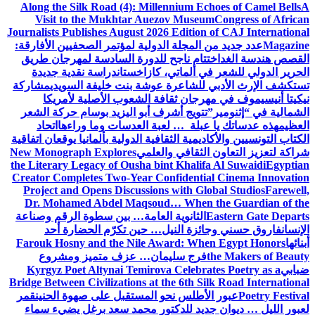
Along the Silk Road (4): Millennium Echoes of Camel Bells
A
Visit to the Mukhtar Auezov Museum
Congress of African
Journalists Publishes August 2026 Edition of CAJ International
Magazine
عدد جديد من المجلة الدولية لمؤتمر الصحفيين الأفارقة:
القصص هندسة الغد
اختتام ناجح للدورة السادسة لمهرجان طريق
الحرير الدولي للشعر في ألماتي، كازاخستان
دراسة نقدية جديدة
تستكشف الإرث الأدبي للشاعرة عوشة بنت خليفة السويدي
مشاركة
نيكيتا أنيسيموف في مهرجان ثقافة الشعوب الأصلية لأمريكا
الشمالية في “إثنومير”
تتويج أشرف أبو اليزيد بوسام حركة الشعر
العظيم
هذه عدساتك يا عبلة … لعبة العدسات وما وراءها
اتحاد
الكتاب التونسيين والأكاديمية الثقافية الدولية بألمانيا يوقعان اتفاقية
شراكة لتعزيز التعاون الثقافي والعلمي
New Monograph Explores
the Literary Legacy of Ousha bint Khalifa Al Suwaidi
Egyptian
Creator Completes Two-Year Confidential Cinema Innovation
Project and Opens Discussions with Global Studios
Farewell,
Dr. Mohamed Abdel Maqsoud… When the Guardian of the
Eastern Gate Departs
الثانوية العامة… بين سطوة الرقم وصناعة
الإنسان
فاروق حسني وجائزة النيل… حين تكرّم الحضارة أحد
أبنائها
Farouk Hosny and the Nile Award: When Egypt Honors
the Makers of Beauty
فرج سليمان… عزف متميز ومشروع
ضبابي
Kyrgyz Poet Altynai Temirova Celebrates Poetry as a
Bridge Between Civilizations at the 6th Silk Road International
Poetry Festival
عبور الأطلس نحو المستقبل على صهوة الحنين
قمر
لعبور الليل … ديوان جديد للدكتور محمد سعد برغل يضيء سماء