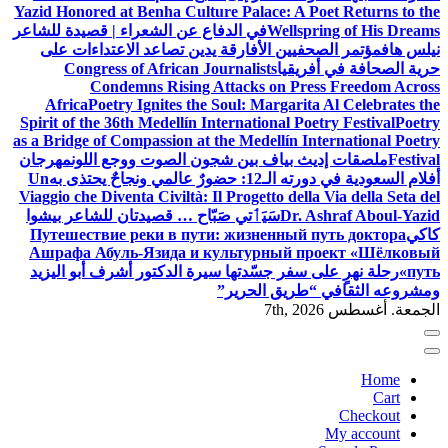
Yazid Honored at Benha Culture Palace: A Poet Returns to the
Wellspring of His Dreams
في الدفاع عن الشعراء | قصيدة للشاعر
نيلس هاف
مؤتمر الصحفيين الأفارقة يدين تصاعد الاعتداءات على
حرية الصحافة في أفريقيا
Congress of African Journalists
Condemns Rising Attacks on Press Freedom Across
Africa
Poetry Ignites the Soul: Margarita Al Celebrates the
Spirit of the 36th Medellín International Poetry Festival
Poetry
as a Bridge of Compassion at the Medellín International Poetry
Festival
ملصقات إديث بياف بين شجون الصوت ووجع اللون
مهرجان
أفلام السعودية في دورته الـ12: حضورٌ عالمي ونجاحٌ يحتذى به
Un
Viaggio che Diventa Civiltà: Il Progetto della Via della Seta del
Dr. Ashraf Aboul-Yazid
سَيَٲتي صَبّاح … قصيدتان للشاعر بيشوا
كاكي
Путешествие реки в пути: жизненный путь доктора
Ашрафа Абуль-Язида и культурный проект «Шёлковый
путь»
رحلة نهرٍ على سفر جسّدتها سيرة الدكتور أشرف أبو اليزيد
ومشروعه الثقافي “طريق الحرير”
الجمعة. أغسطس 7th, 2026
Home
Cart
Checkout
My account