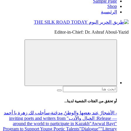
Sample Page
Shop
الرئيسية
Editor-in-Chief: Dr. Ashraf Aboul-Yazid
البحث
عن:
أو تحقق من الفئات الشعبية لدينا...
- الأشجارُ عند بعضِها والوطنُ مِدخَنة
-سأجلب لك زهرة يا أحمد
— Release
: الخيال والأدب
" inviting poets and writers from
around the world to participate in Kazakh
"Awwal Bayt"
Program to Support Young Poetic Talents
"Dialogue"
"Literary