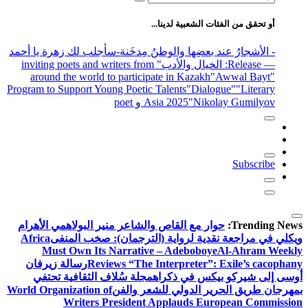
عن:
أو تحقق من الفئات الشعبية لدينا...
- الأشجارُ عند بعضِها والوطنُ مِدخَنة
-سأجلب لك زهرة يا أحمد
— Release
: الخيال والأدب
" inviting poets and writers from
around the world to participate in Kazakh
"Awwal Bayt"
Program to Support Young Poetic Talents
"Dialogue"
"Literary
"Nikolay Gumilyov و poet
Asia 2025
Subscribe
Trending News:
حوار مع القاص والشاعر منير البولاهمي
الأهرام
ويكلي في مراجعة نقدية لرواية (الترجمان): صخب المنفى
Africa
Must Own Its Narrative – Adeboboye
Al-Ahram Weekly
Reviews “The Interpreter”: Exile’s cacophany
رسالة زيرفان
أوسى إلى شيركو بيكس في ذكراه
مجلة سُلاف الثقافية تحتفي
بمهرجان طريق الحرير الدولي للشعر والفن
World Organization of
Writers President Applauds European Commission