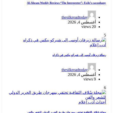
Al-Ahram Weekly Reviews “The Interpreter”: Exile’s cacophany
thesilkroadtoday
أغسطس 4, 2026
20 views
5
أدب
إعلام
رسالة زيرفان أوسى إلى شيركو بيكس في ذكراه
thesilkroadtoday
أغسطس 4, 2026
9 views
6
أحداث
أدب
إعلام
مجلة سُلاف الثقافية تحتفي بمهرجان طريق الحرير الدولي للشعر والفن