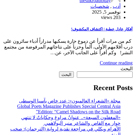
thesilkroadtoday
أدب
,
شخصيات
نوفمبر 5, 2025
203 views
أفكار عادل عطية | اكتشاف المكشوف!
كم من مرات أقرأ عن دموع حارة يسكبها مدراراً أدباء سائرون على
درب أقلامهم الأولى، ألماً وحزناً على نتاجاتهم المرفوضة من مجتمع
النشر! وكم أقرأ على الجانب الآخر، عن…
Continue reading
البحث
البحث
Recent Posts
مجلة «الشعراء العالميون»: عدد خاص بآسيا الوسطى
Global Poets Magazine Publishes Special Central Asia
Edition: “Camel Shadows on the Silk Road”
«المغفلون السبعة».. عنوانٌ مراوغ وحكاياتٌ لا تنتهي
حوار مع القاص والشاعر منير البولاهمي
الأهرام ويكلي في مراجعة نقدية لرواية (الترجمان): صخب
المنفى