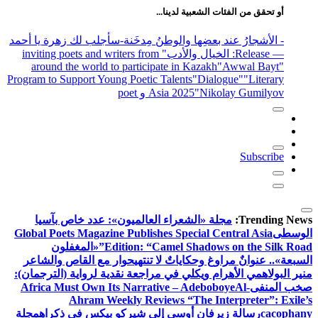
أو تحقق من الفئات الشعبية لدينا...
- الأشجارُ عند بعضِها والوطنُ مِدخَنة
-سأجلب لك زهرة يا أحمد
— Release
: الخيال والأدب
" inviting poets and writers from
around the world to participate in Kazakh
"Awwal Bayt"
Program to Support Young Poetic Talents
"Dialogue"
"Literary
"Nikolay Gumilyov و poet
Asia 2025
Subscribe
Trending News:
مجلة «الشعراء العالميون»: عدد خاص بآسيا
الوسطى
Global Poets Magazine Publishes Special Central Asia
Edition: “Camel Shadows on the Silk Road”
«المغفلون
السبعة».. عنوانٌ مراوغ وحكاياتٌ لا تنتهي
حوار مع القاص والشاعر
منير البولاهمي
الأهرام ويكلي في مراجعة نقدية لرواية (الترجمان):
صخب المنفى
Al-
Africa Must Own Its Narrative – Adeboboye
Ahram Weekly Reviews “The Interpreter”: Exile’s
cacophany
رسالة زيرفان أوسى إلى شيركو بيكس في ذكراه
مجلة