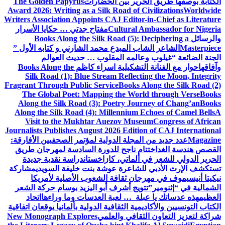
الكتابة بوصفها طريق الحرير بين الحضارات
The Golden Papyrus
Award 2026: Writing as a Silk Road of Civilizations
Worldwide
Writers Association Appoints CAJ Editor-in-Chief as Literature
Cultural Ambassador for Nigeria
مفتاح جدتي … حكايا الأسرار
والرسائل
Books Along the Silk Road (5): Deciphering a
Masterpiece
الشاعر الشاب المبدع محمد الشارني و كتابه الأول ”
الجنة الضائعة “
غيلوب وعالمه المقلوب … حديث العوالم
وآفاقها
حوار مع الفنانة التشكيلية اسراء كاظم
Books Along the
Silk Road (1): Blue Stream Reflecting the Moon, Integrity
Fragrant Through Public Service
Books Along the Silk Road (2)
The Global Poet: Mapping the World through Verse
Books
Along the Silk Road (3): Poetry Journey of Chang’an
Books
Along the Silk Road (4): Millennium Echoes of Camel Bells
A
Visit to the Mukhtar Auezov Museum
Congress of African
Journalists Publishes August 2026 Edition of CAJ International
Magazine
عدد جديد من المجلة الدولية لمؤتمر الصحفيين الأفارقة:
القصص هندسة الغد
اختتام ناجح للدورة السادسة لمهرجان طريق
الحرير الدولي للشعر في ألماتي، كازاخستان
دراسة نقدية جديدة
تستكشف الإرث الأدبي للشاعرة عوشة بنت خليفة السويدي
مشاركة
نيكيتا أنيسيموف في مهرجان ثقافة الشعوب الأصلية لأمريكا
الشمالية في “إثنومير”
تتويج أشرف أبو اليزيد بوسام حركة الشعر
العظيم
هذه عدساتك يا عبلة … لعبة العدسات وما وراءها
اتحاد
الكتاب التونسيين والأكاديمية الثقافية الدولية بألمانيا يوقعان اتفاقية
شراكة لتعزيز التعاون الثقافي والعلمي
New Monograph Explores