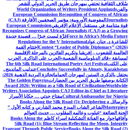
سُلاف الثقافية تحتفي بمهرجان طريق الحرير الدولي للشعر
والفن
World Organization of Writers President Applauds
European Commission Recognition of Congress of African
Journalists
المفوضية الأوروبية: مؤتمر الصحفيين الأفارقة (CAJ)
قوة متنامية في مستقبل الإعلام الإفريقي
European Commission
Recognizes Congress of African Journalists (CAJ) as a Growing
Force in Africa’s Media Future
غزّة ليست خبرًا … قصيدة جديدة
للشاعرة د. حنان عواد
Regulations for the V International
Contest “Leader of Public Diplomacy” (2026)
اختتام القمة
العالمية للشعوب – إفريقيا وتكريم الفائزين بالمرحلة الإقليمية
لمسابقة «قائد الدبلوماسية الشعبية»
الحرب على الذاكرة.. الحرب
على الكتب
The 6th Silk Road International Poetry Art Festival
Concludes Successfully in Almaty, Kazakhstan
عندليب الماندينج..
يحتفل بالذكرى الستين لمهرجان الحمامات
جائزة البردية الذهبية 2026:
الكتابة بوصفها طريق الحرير بين الحضارات
The Golden Papyrus
Award 2026: Writing as a Silk Road of Civilizations
Worldwide
Writers Association Appoints CAJ Editor-in-Chief as Literature
Cultural Ambassador for Nigeria
مفتاح جدتي … حكايا الأسرار
والرسائل
Books Along the Silk Road (5): Deciphering a
Masterpiece
الشاعر الشاب المبدع محمد الشارني و كتابه الأول ”
الجنة الضائعة “
غيلوب وعالمه المقلوب … حديث العوالم
وآفاقها
حوار مع الفنانة التشكيلية اسراء كاظم
Books Along the
Silk Road (1): Blue Stream Reflecting the Moon, Integrity
Fragrant Through Public Service
Books Along the Silk Road (2)