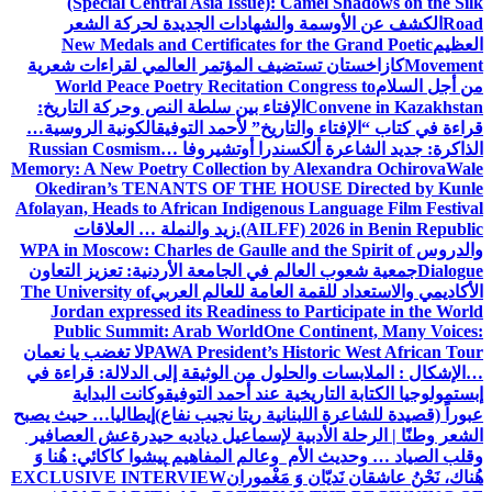
(Special Central Asia Issue): Camel Shadows on the Silk
Road
الكشف عن الأوسمة والشهادات الجديدة لحركة الشعر
العظيم
New Medals and Certificates for the Grand Poetic
Movement
كازاخستان تستضيف المؤتمر العالمي لقراءات شعرية
من أجل السلام
World Peace Poetry Recitation Congress to
Convene in Kazakhstan
الإفتاء بين سلطة النص وحركة التاريخ:
قراءة في كتاب “الإفتاء والتاريخ” لأحمد التوفيق
الكونية الروسية…
الذاكرة: جديد الشاعرة ألكسندرا أوتشيروفا
Russian Cosmism…
Memory: A New Poetry Collection by Alexandra Ochirova
Wale
Okediran’s TENANTS OF THE HOUSE Directed by Kunle
Afolayan, Heads to African Indigenous Language Film Festival
(AILFF) 2026 in Benin Republic.
زيد والنملة … العلاقات
والدروس
WPA in Moscow: Charles de Gaulle and the Spirit of
Dialogue
جمعية شعوب العالم في الجامعة الأردنية: تعزيز التعاون
الأكاديمي والاستعداد للقمة العامة للعالم العربي
The University of
Jordan expressed its Readiness to Participate in the World
Public Summit: Arab World
One Continent, Many Voices:
PAWA President’s Historic West African Tour
لا تغضب يا نعمان
…الإشكال : الملابسات والحلول
من الوثيقة إلى الدلالة: قراءة في
إبستمولوجيا الكتابة التاريخية عند أحمد التوفيق
وكانت البداية
عبوراً (قصيدة للشاعرة اللبنانية ريتا نجيب نفاع)
إيطاليا… حيث يصبح
الشعر وطنًا | الرحلة الأدبية لإسماعيل دياديه حيدرة
عش العصافير
وقلب الصياد … وحديث الأم وعالم المفاهيم
پیشوا کاکائي: هُنا وَ
هُناك، نَحْنُ عاشقان نَديّان وَ مَغْموران
EXCLUSIVE INTERVIEW