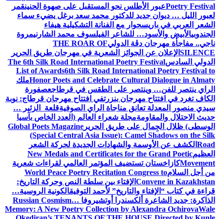
Poetry Festival
عبور الأطلس نحو المستقبل على صهوة الحنين
قمر
لعبور الليل … ديوان جديد للدكتور محمد سعد برغل يضيء سماء
الشعر العربي في باريس
حوار مع الفنانة التشكيلية هيفاء
الجندوبي
الأبيض والأسود… للشاعر الفيلسوف محمد الشارني
مروة
ناجي.. مفاجأة مهرجان دڨة الدولي
THE ROAR OF
SILENCE
الإعلان عن الجوائز الشعرية في مهرجان طريق الحرير
الدولي السادس
The 6th Silk Road International Poetry Festival
List of Awards
6th Silk Road International Poetry Festival to
Honor Poets and Celebrate Cultural Dialogue in Almaty
ملك
الراي ينتصر للفن… وينتصر على الطقس في قرطاج
عصفورة
الكاف تغرد في افتتاح مهرجان بنزرت
في افتتاح مهرجان قرطاج: نوبة
سيدي منصور المعدلة تعانق مناجاة الراي الصوفية
قلعة الزئير …
حديث الاحتلال والمقاومة
مجلة شعراء العالم (العدد الخاص بآسيا
الوسطى) ظلال الجِمال على طريق الحرير
Global Poets Magazine
(Special Central Asia Issue): Camel Shadows on the Silk
Road
الكشف عن الأوسمة والشهادات الجديدة لحركة الشعر
العظيم
New Medals and Certificates for the Grand Poetic
Movement
كازاخستان تستضيف المؤتمر العالمي لقراءات شعرية
من أجل السلام
World Peace Poetry Recitation Congress to
Convene in Kazakhstan
الإفتاء بين سلطة النص وحركة التاريخ:
قراءة في كتاب “الإفتاء والتاريخ” لأحمد التوفيق
الكونية الروسية…
الذاكرة: جديد الشاعرة ألكسندرا أوتشيروفا
Russian Cosmism…
Memory: A New Poetry Collection by Alexandra Ochirova
Wale
Okediran’s TENANTS OF THE HOUSE Directed by Kunle