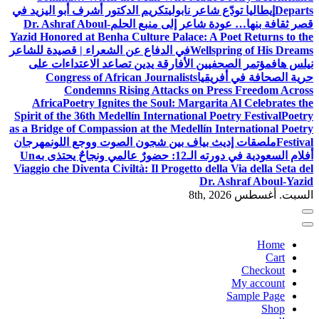
Departs
إيطاليا تودّع شاعر نابولي
تكريم الدكتور أشرف أبو اليزيد في
قصر ثقافة بنها… عودة شاعر إلى منبع الحلم
Dr. Ashraf Aboul-
Yazid Honored at Benha Culture Palace: A Poet Returns to the
Wellspring of His Dreams
في الدفاع عن الشعراء | قصيدة للشاعر
نيلس هاف
مؤتمر الصحفيين الأفارقة يدين تصاعد الاعتداءات على
حرية الصحافة في أفريقيا
Congress of African Journalists
Condemns Rising Attacks on Press Freedom Across
Africa
Poetry Ignites the Soul: Margarita Al Celebrates the
Spirit of the 36th Medellín International Poetry Festival
Poetry
as a Bridge of Compassion at the Medellín International Poetry
Festival
ملصقات إديث بياف بين شجون الصوت ووجع اللون
مهرجان
أفلام السعودية في دورته الـ12: حضورٌ عالمي ونجاحٌ يحتذى به
Un
Viaggio che Diventa Civiltà: Il Progetto della Via della Seta del
Dr. Ashraf Aboul-Yazid
السبت. أغسطس 8th, 2026
Home
Cart
Checkout
My account
Sample Page
Shop