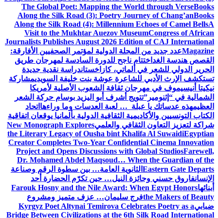
The Global Poet: Mapping the World through Verse
Books
Along the Silk Road (3): Poetry Journey of Chang’an
Books
Along the Silk Road (4): Millennium Echoes of Camel Bells
A
Visit to the Mukhtar Auezov Museum
Congress of African
Journalists Publishes August 2026 Edition of CAJ International
Magazine
عدد جديد من المجلة الدولية لمؤتمر الصحفيين الأفارقة:
القصص هندسة الغد
اختتام ناجح للدورة السادسة لمهرجان طريق
الحرير الدولي للشعر في ألماتي، كازاخستان
دراسة نقدية جديدة
تستكشف الإرث الأدبي للشاعرة عوشة بنت خليفة السويدي
مشاركة
نيكيتا أنيسيموف في مهرجان ثقافة الشعوب الأصلية لأمريكا
الشمالية في “إثنومير”
تتويج أشرف أبو اليزيد بوسام حركة الشعر
العظيم
هذه عدساتك يا عبلة … لعبة العدسات وما وراءها
اتحاد
الكتاب التونسيين والأكاديمية الثقافية الدولية بألمانيا يوقعان اتفاقية
شراكة لتعزيز التعاون الثقافي والعلمي
New Monograph Explores
the Literary Legacy of Ousha bint Khalifa Al Suwaidi
Egyptian
Creator Completes Two-Year Confidential Cinema Innovation
Project and Opens Discussions with Global Studios
Farewell,
Dr. Mohamed Abdel Maqsoud… When the Guardian of the
Eastern Gate Departs
الثانوية العامة… بين سطوة الرقم وصناعة
الإنسان
فاروق حسني وجائزة النيل… حين تكرّم الحضارة أحد
أبنائها
Farouk Hosny and the Nile Award: When Egypt Honors
the Makers of Beauty
فرج سليمان… عزف متميز ومشروع
ضبابي
Kyrgyz Poet Altynai Temirova Celebrates Poetry as a
Bridge Between Civilizations at the 6th Silk Road International