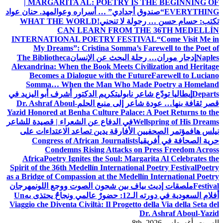
| MARGARITA AL: POETRY IS THE BEGINNING OF
EVERYTHING
“صندوق أجدادي” … أسراره وعوالمه
د. حنان عواد
تكتب: حسام حسن … رجولة لا تنحني!
WHAT THE WORLD
CAN LEARN FROM THE 36TH MEDELLÍN
INTERNATIONAL POETRY FESTIVAL
“Come Visit Me in
My Dreams”: Cristina Somma’s Farewell to the Poet of
Naples
إدجار موران… رحلة البحث عن الإنسان
The Bibliotheca
Alexandrina: When the Book Meets Civilization and Heritage
Becomes a Dialogue with the Future
Farewell to Luciano
Somma… When the Man Who Made Poetry a Homeland
Departs
إيطاليا تودّع شاعر نابولي
تكريم الدكتور أشرف أبو اليزيد في
قصر ثقافة بنها… عودة شاعر إلى منبع الحلم
Dr. Ashraf Aboul-
Yazid Honored at Benha Culture Palace: A Poet Returns to the
Wellspring of His Dreams
في الدفاع عن الشعراء | قصيدة للشاعر
نيلس هاف
مؤتمر الصحفيين الأفارقة يدين تصاعد الاعتداءات على
حرية الصحافة في أفريقيا
Congress of African Journalists
Condemns Rising Attacks on Press Freedom Across
Africa
Poetry Ignites the Soul: Margarita Al Celebrates the
Spirit of the 36th Medellín International Poetry Festival
Poetry
as a Bridge of Compassion at the Medellín International Poetry
Festival
ملصقات إديث بياف بين شجون الصوت ووجع اللون
مهرجان
أفلام السعودية في دورته الـ12: حضورٌ عالمي ونجاحٌ يحتذى به
Un
Viaggio che Diventa Civiltà: Il Progetto della Via della Seta del
Dr. Ashraf Aboul-Yazid
السبت. أغسطس 8th, 2026