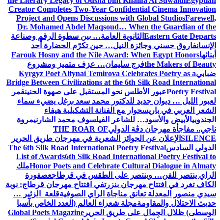
the Literary Legacy of Ousha bint Khalifa Al Suwaidi
Egyptian
Creator Completes Two-Year Confidential Cinema Innovation
Project and Opens Discussions with Global Studios
Farewell,
Dr. Mohamed Abdel Maqsoud… When the Guardian of the
Eastern Gate Departs
الثانوية العامة… بين سطوة الرقم وصناعة
الإنسان
فاروق حسني وجائزة النيل… حين تكرّم الحضارة أحد
أبنائها
Farouk Hosny and the Nile Award: When Egypt Honors
the Makers of Beauty
فرج سليمان… عزف متميز ومشروع
ضبابي
Kyrgyz Poet Altynai Temirova Celebrates Poetry as a
Bridge Between Civilizations at the 6th Silk Road International
Poetry Festival
عبور الأطلس نحو المستقبل على صهوة الحنين
قمر
لعبور الليل … ديوان جديد للدكتور محمد سعد برغل يضيء سماء
الشعر العربي في باريس
حوار مع الفنانة التشكيلية هيفاء
الجندوبي
الأبيض والأسود… للشاعر الفيلسوف محمد الشارني
مروة
ناجي.. مفاجأة مهرجان دڨة الدولي
THE ROAR OF
SILENCE
الإعلان عن الجوائز الشعرية في مهرجان طريق الحرير
الدولي السادس
The 6th Silk Road International Poetry Festival
List of Awards
6th Silk Road International Poetry Festival to
Honor Poets and Celebrate Cultural Dialogue in Almaty
ملك
الراي ينتصر للفن… وينتصر على الطقس في قرطاج
عصفورة
الكاف تغرد في افتتاح مهرجان بنزرت
في افتتاح مهرجان قرطاج: نوبة
سيدي منصور المعدلة تعانق مناجاة الراي الصوفية
قلعة الزئير …
حديث الاحتلال والمقاومة
مجلة شعراء العالم (العدد الخاص بآسيا
الوسطى) ظلال الجِمال على طريق الحرير
Global Poets Magazine