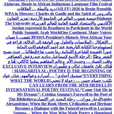
Afolayan, Heads to African Indigenous Language Film Festival
(AILFF) 2026 in Benin Republic.
زيد والنملة … العلاقات
والدروس
WPA in Moscow: Charles de Gaulle and the Spirit of
Dialogue
جمعية شعوب العالم في الجامعة الأردنية: تعزيز التعاون
الأكاديمي والاستعداد للقمة العامة للعالم العربي
The University of
Jordan expressed its Readiness to Participate in the World
Public Summit: Arab World
One Continent, Many Voices:
PAWA President’s Historic West African Tour
لا تغضب يا نعمان
…الإشكال : الملابسات والحلول
من الوثيقة إلى الدلالة: قراءة في
إبستمولوجيا الكتابة التاريخية عند أحمد التوفيق
وكانت البداية
عبوراً (قصيدة للشاعرة اللبنانية ريتا نجيب نفاع)
إيطاليا… حيث يصبح
الشعر وطنًا | الرحلة الأدبية لإسماعيل دياديه حيدرة
عش العصافير
وقلب الصياد … وحديث الأم وعالم المفاهيم
پیشوا کاکائي: هُنا وَ
هُناك، نَحْنُ عاشقان نَديّان وَ مَغْموران
EXCLUSIVE INTERVIEW
| MARGARITA AL: POETRY IS THE BEGINNING OF
EVERYTHING
“صندوق أجدادي” … أسراره وعوالمه
د. حنان عواد
تكتب: حسام حسن … رجولة لا تنحني!
WHAT THE WORLD
CAN LEARN FROM THE 36TH MEDELLÍN
INTERNATIONAL POETRY FESTIVAL
“Come Visit Me in
My Dreams”: Cristina Somma’s Farewell to the Poet of
Naples
إدجار موران… رحلة البحث عن الإنسان
The Bibliotheca
Alexandrina: When the Book Meets Civilization and Heritage
Becomes a Dialogue with the Future
Farewell to Luciano
Somma… When the Man Who Made Poetry a Homeland