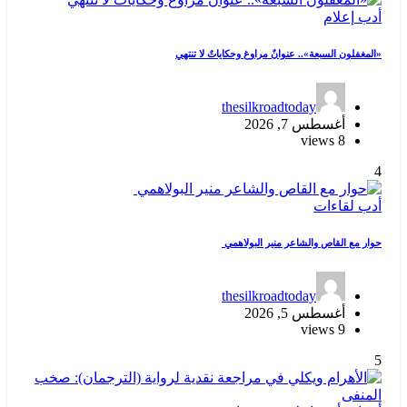
أدب
إعلام
«المغفلون السبعة».. عنوانٌ مراوغ وحكاياتٌ لا تنتهي
thesilkroadtoday
أغسطس 7, 2026
8 views
4
أدب
لقاءات
حوار مع القاص والشاعر منير البولاهمي
thesilkroadtoday
أغسطس 5, 2026
9 views
5