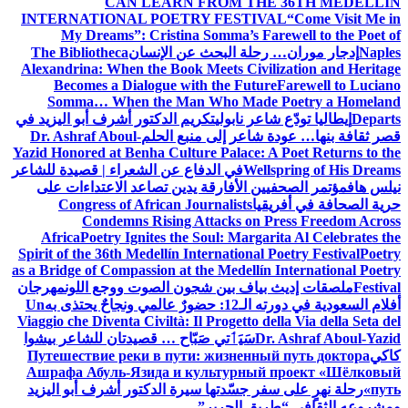
CAN LEARN FROM THE 36TH MEDELLÍN
INTERNATIONAL POETRY FESTIVAL
“Come Visit Me in
My Dreams”: Cristina Somma’s Farewell to the Poet of
Naples
إدجار موران… رحلة البحث عن الإنسان
The Bibliotheca
Alexandrina: When the Book Meets Civilization and Heritage
Becomes a Dialogue with the Future
Farewell to Luciano
Somma… When the Man Who Made Poetry a Homeland
Departs
إيطاليا تودّع شاعر نابولي
تكريم الدكتور أشرف أبو اليزيد في
قصر ثقافة بنها… عودة شاعر إلى منبع الحلم
Dr. Ashraf Aboul-
Yazid Honored at Benha Culture Palace: A Poet Returns to the
Wellspring of His Dreams
في الدفاع عن الشعراء | قصيدة للشاعر
نيلس هاف
مؤتمر الصحفيين الأفارقة يدين تصاعد الاعتداءات على
حرية الصحافة في أفريقيا
Congress of African Journalists
Condemns Rising Attacks on Press Freedom Across
Africa
Poetry Ignites the Soul: Margarita Al Celebrates the
Spirit of the 36th Medellín International Poetry Festival
Poetry
as a Bridge of Compassion at the Medellín International Poetry
Festival
ملصقات إديث بياف بين شجون الصوت ووجع اللون
مهرجان
أفلام السعودية في دورته الـ12: حضورٌ عالمي ونجاحٌ يحتذى به
Un
Viaggio che Diventa Civiltà: Il Progetto della Via della Seta del
Dr. Ashraf Aboul-Yazid
سَيَٲتي صَبّاح … قصيدتان للشاعر بيشوا
كاكي
Путешествие реки в пути: жизненный путь доктора
Ашрафа Абуль-Язида и культурный проект «Шёлковый
путь»
رحلة نهرٍ على سفر جسّدتها سيرة الدكتور أشرف أبو اليزيد
ومشروعه الثقافي “طريق الحرير”