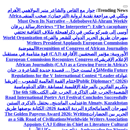
التجاوز
إلى
Trending News:
حوار مع القاص والشاعر منير البولاهمي
الأهرام
المحتوى
ويكلي في مراجعة نقدية لرواية (الترجمان): صخب المنفى
Africa
Must Own Its Narrative – Adeboboye
Al-Ahram Weekly
Reviews “The Interpreter”: Exile’s cacophany
رسالة زيرفان
أوسى إلى شيركو بيكس في ذكراه
مجلة سُلاف الثقافية تحتفي
بمهرجان طريق الحرير الدولي للشعر والفن
World Organization of
Writers President Applauds European Commission
Recognition of Congress of African Journalists
المفوضية
الأوروبية: مؤتمر الصحفيين الأفارقة (CAJ) قوة متنامية في مستقبل
الإعلام الإفريقي
European Commission Recognizes Congress of
African Journalists (CAJ) as a Growing Force in Africa’s
Media Future
غزّة ليست خبرًا … قصيدة جديدة للشاعرة د. حنان
عواد
Regulations for the V International Contest “Leader of
Public Diplomacy” (2026)
اختتام القمة العالمية للشعوب – إفريقيا
وتكريم الفائزين بالمرحلة الإقليمية لمسابقة «قائد الدبلوماسية
الشعبية»
الحرب على الذاكرة.. الحرب على الكتب
The 6th Silk
Road International Poetry Art Festival Concludes Successfully
in Almaty, Kazakhstan
عندليب الماندينج.. يحتفل بالذكرى الستين
لمهرجان الحمامات
جائزة البردية الذهبية 2026: الكتابة بوصفها طريق
الحرير بين الحضارات
The Golden Papyrus Award 2026: Writing
as a Silk Road of Civilizations
Worldwide Writers Association
Appoints CAJ Editor-in-Chief as Literature Cultural
Ambassador for Nigeria
مفتاح جدتي … حكايا الأسرار