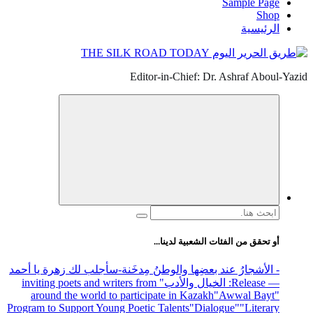
Sample Page
Shop
الرئيسية
Editor-in-Chief: Dr. Ashraf Aboul-Yazid
البحث
عن:
أو تحقق من الفئات الشعبية لدينا...
- الأشجارُ عند بعضِها والوطنُ مِدخَنة
-سأجلب لك زهرة يا أحمد
— Release
: الخيال والأدب
" inviting poets and writers from
around the world to participate in Kazakh
"Awwal Bayt"
Program to Support Young Poetic Talents
"Dialogue"
"Literary