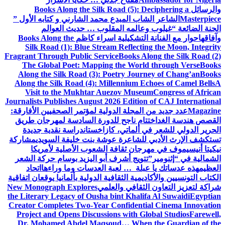
والرسائل
Books Along the Silk Road (5): Deciphering a
Masterpiece
الشاعر الشاب المبدع محمد الشارني و كتابه الأول ”
الجنة الضائعة “
غيلوب وعالمه المقلوب … حديث العوالم
وآفاقها
حوار مع الفنانة التشكيلية اسراء كاظم
Books Along the
Silk Road (1): Blue Stream Reflecting the Moon, Integrity
Fragrant Through Public Service
Books Along the Silk Road (2)
The Global Poet: Mapping the World through Verse
Books
Along the Silk Road (3): Poetry Journey of Chang’an
Books
Along the Silk Road (4): Millennium Echoes of Camel Bells
A
Visit to the Mukhtar Auezov Museum
Congress of African
Journalists Publishes August 2026 Edition of CAJ International
Magazine
عدد جديد من المجلة الدولية لمؤتمر الصحفيين الأفارقة:
القصص هندسة الغد
اختتام ناجح للدورة السادسة لمهرجان طريق
الحرير الدولي للشعر في ألماتي، كازاخستان
دراسة نقدية جديدة
تستكشف الإرث الأدبي للشاعرة عوشة بنت خليفة السويدي
مشاركة
نيكيتا أنيسيموف في مهرجان ثقافة الشعوب الأصلية لأمريكا
الشمالية في “إثنومير”
تتويج أشرف أبو اليزيد بوسام حركة الشعر
العظيم
هذه عدساتك يا عبلة … لعبة العدسات وما وراءها
اتحاد
الكتاب التونسيين والأكاديمية الثقافية الدولية بألمانيا يوقعان اتفاقية
شراكة لتعزيز التعاون الثقافي والعلمي
New Monograph Explores
the Literary Legacy of Ousha bint Khalifa Al Suwaidi
Egyptian
Creator Completes Two-Year Confidential Cinema Innovation
Project and Opens Discussions with Global Studios
Farewell,
Dr. Mohamed Abdel Maqsoud… When the Guardian of the