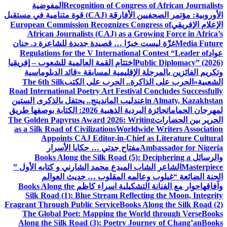
Recognition of Congress of African Journalists
المفوضية
الأوروبية: مؤتمر الصحفيين الأفارقة (CAJ) قوة متنامية في مستقبل
الإعلام الإفريقي
European Commission Recognizes Congress of
African Journalists (CAJ) as a Growing Force in Africa’s
Media Future
غزّة ليست خبرًا … قصيدة جديدة للشاعرة د. حنان
عواد
Regulations for the V International Contest “Leader of
Public Diplomacy” (2026)
اختتام القمة العالمية للشعوب – إفريقيا
وتكريم الفائزين بالمرحلة الإقليمية لمسابقة «قائد الدبلوماسية
الشعبية»
الحرب على الذاكرة.. الحرب على الكتب
The 6th Silk
Road International Poetry Art Festival Concludes Successfully
in Almaty, Kazakhstan
عندليب الماندينج.. يحتفل بالذكرى الستين
لمهرجان الحمامات
جائزة البردية الذهبية 2026: الكتابة بوصفها طريق
الحرير بين الحضارات
The Golden Papyrus Award 2026: Writing
as a Silk Road of Civilizations
Worldwide Writers Association
Appoints CAJ Editor-in-Chief as Literature Cultural
Ambassador for Nigeria
مفتاح جدتي … حكايا الأسرار
والرسائل
Books Along the Silk Road (5): Deciphering a
Masterpiece
الشاعر الشاب المبدع محمد الشارني و كتابه الأول ”
الجنة الضائعة “
غيلوب وعالمه المقلوب … حديث العوالم
وآفاقها
حوار مع الفنانة التشكيلية اسراء كاظم
Books Along the
Silk Road (1): Blue Stream Reflecting the Moon, Integrity
Fragrant Through Public Service
Books Along the Silk Road (2)
The Global Poet: Mapping the World through Verse
Books
Along the Silk Road (3): Poetry Journey of Chang’an
Books