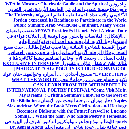
والدروس
WPA in Moscow: Charles de Gaulle and the Spirit of
Dialogue
جمعية شعوب العالم في الجامعة الأردنية: تعزيز التعاون
الأكاديمي والاستعداد للقمة العامة للعالم العربي
The University of
Jordan expressed its Readiness to Participate in the World
Public Summit: Arab World
One Continent, Many Voices:
PAWA President’s Historic West African Tour
لا تغضب يا نعمان
…الإشكال : الملابسات والحلول
من الوثيقة إلى الدلالة: قراءة في
إبستمولوجيا الكتابة التاريخية عند أحمد التوفيق
وكانت البداية
عبوراً (قصيدة للشاعرة اللبنانية ريتا نجيب نفاع)
إيطاليا… حيث يصبح
الشعر وطنًا | الرحلة الأدبية لإسماعيل دياديه حيدرة
عش العصافير
وقلب الصياد … وحديث الأم وعالم المفاهيم
پیشوا کاکائي: هُنا وَ
هُناك، نَحْنُ عاشقان نَديّان وَ مَغْموران
EXCLUSIVE INTERVIEW
| MARGARITA AL: POETRY IS THE BEGINNING OF
EVERYTHING
“صندوق أجدادي” … أسراره وعوالمه
د. حنان عواد
تكتب: حسام حسن … رجولة لا تنحني!
WHAT THE WORLD
CAN LEARN FROM THE 36TH MEDELLÍN
INTERNATIONAL POETRY FESTIVAL
“Come Visit Me in
My Dreams”: Cristina Somma’s Farewell to the Poet of
Naples
إدجار موران… رحلة البحث عن الإنسان
The Bibliotheca
Alexandrina: When the Book Meets Civilization and Heritage
Becomes a Dialogue with the Future
Farewell to Luciano
Somma… When the Man Who Made Poetry a Homeland
Departs
إيطاليا تودّع شاعر نابولي
تكريم الدكتور أشرف أبو اليزيد في
قصر ثقافة بنها… عودة شاعر إلى منبع الحلم
Dr. Ashraf Aboul-