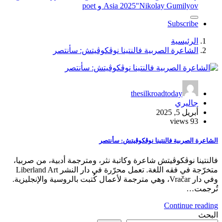
"Nikolay Gumilyov و poet
Asia 2025
Subscribe
الرئيسية
الشاعرة الصربية فالنتينا نوڤكوڤيتش: سأنتصر
thesilkroadtoday
جاليري
أبريل 5, 2025
93 views
الشاعرة الصربية فالنتينا نوڤكوڤيتش: سأنتصر
فالنتينا نوڤكوڤيتش شاعرة وكاتبة نثر، ومترجمة أدبية، من صربيا،
متخرّجة في فقه اللغة. تعمل محرّرة في دار النشر Liberland Art
وفي دار Vračar، وهي مترجمة لأعمال كُتبت بالروسية والإنجليزية.
تُرجمت…
Continue reading
البحث