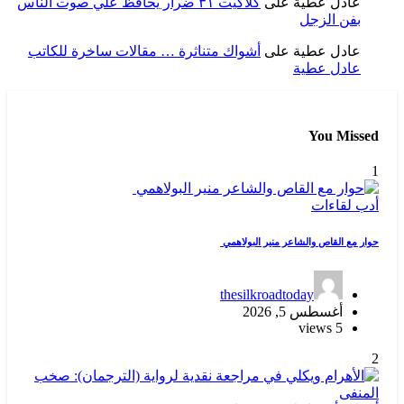
عادل عطية
على
كلاكيت ٣١ ضرار يحافظ علي صوت الناس
بفن الزجل
عادل عطية
على
أشواك متناثرة … مقالات ساخرة للكاتب
عادل عطية
You Missed
1
أدب
لقاءات
حوار مع القاص والشاعر منير البولاهمي
thesilkroadtoday
أغسطس 5, 2026
5 views
2