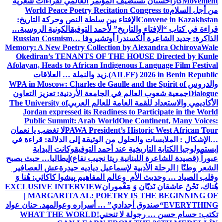
Movement
كازاخستان تستضيف المؤتمر العالمي لقراءات شعرية
من أجل السلام
World Peace Poetry Recitation Congress to
Convene in Kazakhstan
الإفتاء بين سلطة النص وحركة التاريخ:
قراءة في كتاب “الإفتاء والتاريخ” لأحمد التوفيق
الكونية الروسية…
الذاكرة: جديد الشاعرة ألكسندرا أوتشيروفا
Russian Cosmism…
Memory: A New Poetry Collection by Alexandra Ochirova
Wale
Okediran’s TENANTS OF THE HOUSE Directed by Kunle
Afolayan, Heads to African Indigenous Language Film Festival
(AILFF) 2026 in Benin Republic.
زيد والنملة … العلاقات
والدروس
WPA in Moscow: Charles de Gaulle and the Spirit of
Dialogue
جمعية شعوب العالم في الجامعة الأردنية: تعزيز التعاون
الأكاديمي والاستعداد للقمة العامة للعالم العربي
The University of
Jordan expressed its Readiness to Participate in the World
Public Summit: Arab World
One Continent, Many Voices:
PAWA President’s Historic West African Tour
لا تغضب يا نعمان
…الإشكال : الملابسات والحلول
من الوثيقة إلى الدلالة: قراءة في
إبستمولوجيا الكتابة التاريخية عند أحمد التوفيق
وكانت البداية
عبوراً (قصيدة للشاعرة اللبنانية ريتا نجيب نفاع)
إيطاليا… حيث يصبح
الشعر وطنًا | الرحلة الأدبية لإسماعيل دياديه حيدرة
عش العصافير
وقلب الصياد … وحديث الأم وعالم المفاهيم
پیشوا کاکائي: هُنا وَ
هُناك، نَحْنُ عاشقان نَديّان وَ مَغْموران
EXCLUSIVE INTERVIEW
| MARGARITA AL: POETRY IS THE BEGINNING OF
EVERYTHING
“صندوق أجدادي” … أسراره وعوالمه
د. حنان عواد
تكتب: حسام حسن … رجولة لا تنحني!
WHAT THE WORLD