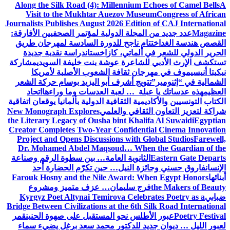
Along the Silk Road (4): Millennium Echoes of Camel Bells
A
Visit to the Mukhtar Auezov Museum
Congress of African
Journalists Publishes August 2026 Edition of CAJ International
Magazine
عدد جديد من المجلة الدولية لمؤتمر الصحفيين الأفارقة:
القصص هندسة الغد
اختتام ناجح للدورة السادسة لمهرجان طريق
الحرير الدولي للشعر في ألماتي، كازاخستان
دراسة نقدية جديدة
تستكشف الإرث الأدبي للشاعرة عوشة بنت خليفة السويدي
مشاركة
نيكيتا أنيسيموف في مهرجان ثقافة الشعوب الأصلية لأمريكا
الشمالية في “إثنومير”
تتويج أشرف أبو اليزيد بوسام حركة الشعر
العظيم
هذه عدساتك يا عبلة … لعبة العدسات وما وراءها
اتحاد
الكتاب التونسيين والأكاديمية الثقافية الدولية بألمانيا يوقعان اتفاقية
شراكة لتعزيز التعاون الثقافي والعلمي
New Monograph Explores
the Literary Legacy of Ousha bint Khalifa Al Suwaidi
Egyptian
Creator Completes Two-Year Confidential Cinema Innovation
Project and Opens Discussions with Global Studios
Farewell,
Dr. Mohamed Abdel Maqsoud… When the Guardian of the
Eastern Gate Departs
الثانوية العامة… بين سطوة الرقم وصناعة
الإنسان
فاروق حسني وجائزة النيل… حين تكرّم الحضارة أحد
أبنائها
Farouk Hosny and the Nile Award: When Egypt Honors
the Makers of Beauty
فرج سليمان… عزف متميز ومشروع
ضبابي
Kyrgyz Poet Altynai Temirova Celebrates Poetry as a
Bridge Between Civilizations at the 6th Silk Road International
Poetry Festival
عبور الأطلس نحو المستقبل على صهوة الحنين
قمر
لعبور الليل … ديوان جديد للدكتور محمد سعد برغل يضيء سماء