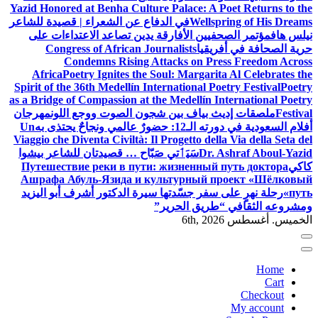
Yazid Honored at Benha Culture Palace: A Poet Returns to the
Wellspring of His Dreams
في الدفاع عن الشعراء | قصيدة للشاعر
نيلس هاف
مؤتمر الصحفيين الأفارقة يدين تصاعد الاعتداءات على
حرية الصحافة في أفريقيا
Congress of African Journalists
Condemns Rising Attacks on Press Freedom Across
Africa
Poetry Ignites the Soul: Margarita Al Celebrates the
Spirit of the 36th Medellín International Poetry Festival
Poetry
as a Bridge of Compassion at the Medellín International Poetry
Festival
ملصقات إديث بياف بين شجون الصوت ووجع اللون
مهرجان
أفلام السعودية في دورته الـ12: حضورٌ عالمي ونجاحٌ يحتذى به
Un
Viaggio che Diventa Civiltà: Il Progetto della Via della Seta del
Dr. Ashraf Aboul-Yazid
سَيَٲتي صَبّاح … قصيدتان للشاعر بيشوا
كاكي
Путешествие реки в пути: жизненный путь доктора
Ашрафа Абуль-Язида и культурный проект «Шёлковый
путь»
رحلة نهرٍ على سفر جسّدتها سيرة الدكتور أشرف أبو اليزيد
ومشروعه الثقافي “طريق الحرير”
الخميس. أغسطس 6th, 2026
Home
Cart
Checkout
My account