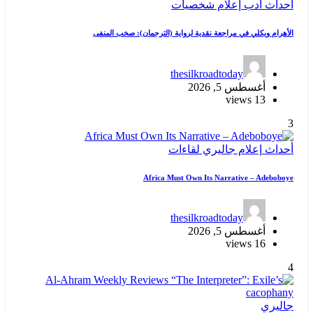
أحداث
أدب
إعلام
شخصيات
الأهرام ويكلي في مراجعة نقدية لرواية (الترجمان): صخب المنفى
thesilkroadtoday
أغسطس 5, 2026
13 views
3
أحداث
إعلام
جاليري
لقاءات
Africa Must Own Its Narrative – Adeboboye
thesilkroadtoday
أغسطس 5, 2026
16 views
4
جاليري