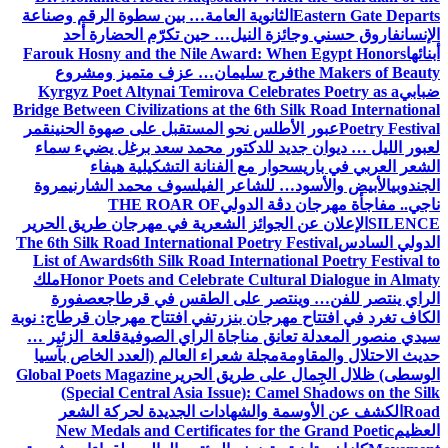
Eastern Gate Departs
الثانوية العامة… بين سطوة الرقم وصناعة
الإنسان
فاروق حسني وجائزة النيل… حين تكرّم الحضارة أحد
أبنائها
Farouk Hosny and the Nile Award: When Egypt Honors
the Makers of Beauty
فرج سليمان… عزف متميز ومشروع
ضبابي
Kyrgyz Poet Altynai Temirova Celebrates Poetry as a
Bridge Between Civilizations at the 6th Silk Road International
Poetry Festival
عبور الأطلس نحو المستقبل على صهوة الحنين
قمر
لعبور الليل … ديوان جديد للدكتور محمد سعد برغل يضيء سماء
الشعر العربي في باريس
حوار مع الفنانة التشكيلية هيفاء
الجندوبي
الأبيض والأسود… للشاعر الفيلسوف محمد الشارني
مروة
ناجي.. مفاجأة مهرجان دڨة الدولي
THE ROAR OF
SILENCE
الإعلان عن الجوائز الشعرية في مهرجان طريق الحرير
الدولي السادس
The 6th Silk Road International Poetry Festival
List of Awards
6th Silk Road International Poetry Festival to
Honor Poets and Celebrate Cultural Dialogue in Almaty
ملك
الراي ينتصر للفن… وينتصر على الطقس في قرطاج
عصفورة
الكاف تغرد في افتتاح مهرجان بنزرت
في افتتاح مهرجان قرطاج: نوبة
سيدي منصور المعدلة تعانق مناجاة الراي الصوفية
قلعة الزئير …
حديث الاحتلال والمقاومة
مجلة شعراء العالم (العدد الخاص بآسيا
الوسطى) ظلال الجِمال على طريق الحرير
Global Poets Magazine
(Special Central Asia Issue): Camel Shadows on the Silk
Road
الكشف عن الأوسمة والشهادات الجديدة لحركة الشعر
العظيم
New Medals and Certificates for the Grand Poetic