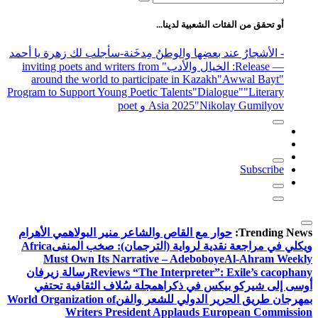
عن:
أو تحقق من الفئات الشعبية لدينا...
- الأشجارُ عند بعضِها والوطنُ مِدخَنة
-سأجلب لك زهرة يا أحمد
— Release
: الخيال والأدب
" inviting poets and writers from
around the world to participate in Kazakh
"Awwal Bayt"
Program to Support Young Poetic Talents
"Dialogue"
"Literary
"Nikolay Gumilyov و poet
Asia 2025
Subscribe
Trending News:
حوار مع القاص والشاعر منير البولاهمي
الأهرام
ويكلي في مراجعة نقدية لرواية (الترجمان): صخب المنفى
Africa
Must Own Its Narrative – Adeboboye
Al-Ahram Weekly
Reviews “The Interpreter”: Exile’s cacophany
رسالة زيرفان
أوسى إلى شيركو بيكس في ذكراه
مجلة سُلاف الثقافية تحتفي
بمهرجان طريق الحرير الدولي للشعر والفن
World Organization of
Writers President Applauds European Commission