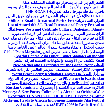
الشعر العربي في باريس
حوار مع الفنانة التشكيلية هيفاء
الجندوبي
الأبيض والأسود… للشاعر الفيلسوف محمد الشارني
مروة
ناجي.. مفاجأة مهرجان دڨة الدولي
THE ROAR OF
SILENCE
الإعلان عن الجوائز الشعرية في مهرجان طريق الحرير
الدولي السادس
The 6th Silk Road International Poetry Festival
List of Awards
6th Silk Road International Poetry Festival to
Honor Poets and Celebrate Cultural Dialogue in Almaty
ملك
الراي ينتصر للفن… وينتصر على الطقس في قرطاج
عصفورة
الكاف تغرد في افتتاح مهرجان بنزرت
في افتتاح مهرجان قرطاج: نوبة
سيدي منصور المعدلة تعانق مناجاة الراي الصوفية
قلعة الزئير …
حديث الاحتلال والمقاومة
مجلة شعراء العالم (العدد الخاص بآسيا
الوسطى) ظلال الجِمال على طريق الحرير
Global Poets Magazine
(Special Central Asia Issue): Camel Shadows on the Silk
Road
الكشف عن الأوسمة والشهادات الجديدة لحركة الشعر
العظيم
New Medals and Certificates for the Grand Poetic
Movement
كازاخستان تستضيف المؤتمر العالمي لقراءات شعرية
من أجل السلام
World Peace Poetry Recitation Congress to
Convene in Kazakhstan
الإفتاء بين سلطة النص وحركة التاريخ:
قراءة في كتاب “الإفتاء والتاريخ” لأحمد التوفيق
الكونية الروسية…
الذاكرة: جديد الشاعرة ألكسندرا أوتشيروفا
Russian Cosmism…
Memory: A New Poetry Collection by Alexandra Ochirova
Wale
Okediran’s TENANTS OF THE HOUSE Directed by Kunle
Afolayan, Heads to African Indigenous Language Film Festival
(AILFF) 2026 in Benin Republic.
زيد والنملة … العلاقات