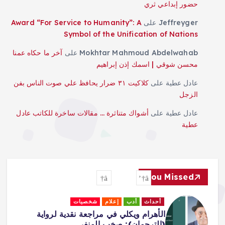
حضور إبداعي ثري
Jeffreyger
على
Award “For Service to Humanity”: A
Symbol of the Unification of Nations
Mokhtar Mahmoud Abdelwahab
على
آخر ما حكاه عمنا
محسن شوقي | اسمك إذن إبراهيم
عادل عطية
على
كلاكيت ٣١ ضرار يحافظ علي صوت الناس بفن
الزجل
عادل عطية
على
أشواك متناثرة … مقالات ساخرة للكاتب عادل
عطية
You Missed
أحداث
أدب
إعلام
شخصيات
الأهرام ويكلي في مراجعة نقدية لرواية
(الترجمان): صخب المنفى