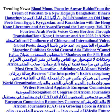
التجاوز
Trending News:
Blood Moon. Poem by Anwar Rahim
From the
إلى
Dream of Pakistan to a New Home in Bangladesh: Biharis
المحتوى
Abandon an Old Hope
أَنا أُحارِبُ أَيَّتُها الفَراشَةُ (قصيدة)
Honoring
Poets from Egypt, Kyrgyzstan, and Kazakhstan with the Hong
Kong Literature and Art Award
Beyond the Language, Vol. III:
Fourteen Arab Poetic Voices Cross Borders Through
Translation
Hong Kong Literature and Art 2026.2: A New
Cultural Confluence of Chinese and International Voices
مجلة
«الشعراء العالميون»: عدد خاص بآسيا الوسطى
Global Poets
Magazine Publishes Special Central Asia Edition: “Camel
Shadows on the Silk Road”
«المغفلون السبعة».. عنوانٌ مراوغ
وحكاياتٌ لا تنتهي
حوار مع القاص والشاعر منير البولاهمي
الأهرام
ويكلي في مراجعة نقدية لرواية (الترجمان): صخب المنفى
Africa
Must Own Its Narrative – Adeboboye
Al-Ahram Weekly
Reviews “The Interpreter”: Exile’s cacophany
رسالة زيرفان
أوسى إلى شيركو بيكس في ذكراه
مجلة سُلاف الثقافية تحتفي
بمهرجان طريق الحرير الدولي للشعر والفن
World Organization of
Writers President Applauds European Commission
Recognition of Congress of African Journalists
المفوضية
الأوروبية: مؤتمر الصحفيين الأفارقة (CAJ) قوة متنامية في مستقبل
الإعلام الإفريقي
European Commission Recognizes Congress of
African Journalists (CAJ) as a Growing Force in Africa’s
Media Future
غزّة ليست خبرًا … قصيدة جديدة للشاعرة د. حنان