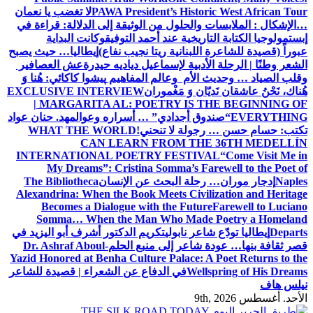
PAWA President’s Historic West African Tour
لا تغضب يا نعمان
…الإشكال : الملابسات والحلول
من الوثيقة إلى الدلالة: قراءة في
إبستمولوجيا الكتابة التاريخية عند أحمد التوفيق
وكانت البداية
عبوراً (قصيدة للشاعرة اللبنانية ريتا نجيب نفاع)
إيطاليا… حيث يصبح
الشعر وطنًا | الرحلة الأدبية لإسماعيل دياديه حيدرة
عش العصافير
وقلب الصياد … وحديث الأم وعالم المفاهيم
پیشوا کاکائي: هُنا وَ
هُناك، نَحْنُ عاشقان نَديّان وَ مَغْموران
EXCLUSIVE INTERVIEW
| MARGARITA AL: POETRY IS THE BEGINNING OF
EVERYTHING
“صندوق أجدادي” … أسراره وعوالمه
د. حنان عواد
تكتب: حسام حسن … رجولة لا تنحني!
WHAT THE WORLD
CAN LEARN FROM THE 36TH MEDELLÍN
INTERNATIONAL POETRY FESTIVAL
“Come Visit Me in
My Dreams”: Cristina Somma’s Farewell to the Poet of
Naples
إدجار موران… رحلة البحث عن الإنسان
The Bibliotheca
Alexandrina: When the Book Meets Civilization and Heritage
Becomes a Dialogue with the Future
Farewell to Luciano
Somma… When the Man Who Made Poetry a Homeland
Departs
إيطاليا تودّع شاعر نابولي
تكريم الدكتور أشرف أبو اليزيد في
قصر ثقافة بنها… عودة شاعر إلى منبع الحلم
Dr. Ashraf Aboul-
Yazid Honored at Benha Culture Palace: A Poet Returns to the
Wellspring of His Dreams
في الدفاع عن الشعراء | قصيدة للشاعر
نيلس هاف
الأحد. أغسطس 9th, 2026