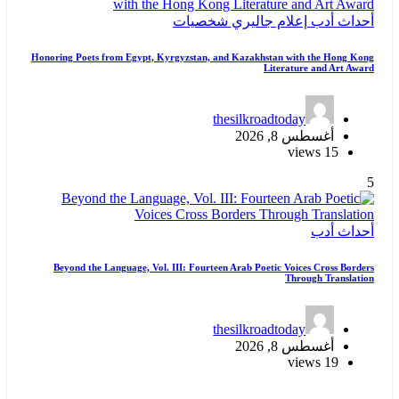
أحداث
أدب
إعلام
جاليري
شخصيات
Honoring Poets from Egypt, Kyrgyzstan, and Kazakhstan with the Hong Kong
Literature and Art Award
thesilkroadtoday
أغسطس 8, 2026
15 views
5
أحداث
أدب
Beyond the Language, Vol. III: Fourteen Arab Poetic Voices Cross Borders
Through Translation
thesilkroadtoday
أغسطس 8, 2026
19 views