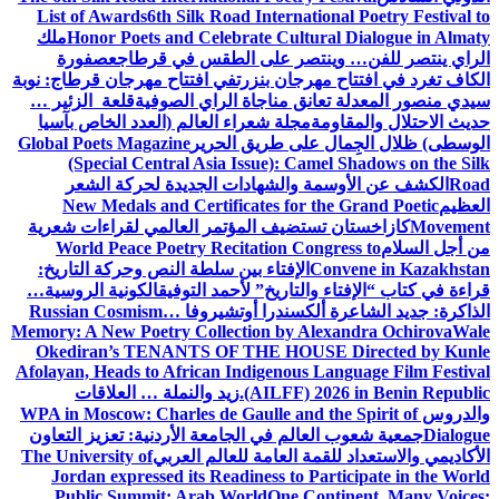
List of Awards
6th Silk Road International Poetry Festival to
Honor Poets and Celebrate Cultural Dialogue in Almaty
ملك
الراي ينتصر للفن… وينتصر على الطقس في قرطاج
عصفورة
الكاف تغرد في افتتاح مهرجان بنزرت
في افتتاح مهرجان قرطاج: نوبة
سيدي منصور المعدلة تعانق مناجاة الراي الصوفية
قلعة الزئير …
حديث الاحتلال والمقاومة
مجلة شعراء العالم (العدد الخاص بآسيا
الوسطى) ظلال الجِمال على طريق الحرير
Global Poets Magazine
(Special Central Asia Issue): Camel Shadows on the Silk
Road
الكشف عن الأوسمة والشهادات الجديدة لحركة الشعر
العظيم
New Medals and Certificates for the Grand Poetic
Movement
كازاخستان تستضيف المؤتمر العالمي لقراءات شعرية
من أجل السلام
World Peace Poetry Recitation Congress to
Convene in Kazakhstan
الإفتاء بين سلطة النص وحركة التاريخ:
قراءة في كتاب “الإفتاء والتاريخ” لأحمد التوفيق
الكونية الروسية…
الذاكرة: جديد الشاعرة ألكسندرا أوتشيروفا
Russian Cosmism…
Memory: A New Poetry Collection by Alexandra Ochirova
Wale
Okediran’s TENANTS OF THE HOUSE Directed by Kunle
Afolayan, Heads to African Indigenous Language Film Festival
(AILFF) 2026 in Benin Republic.
زيد والنملة … العلاقات
والدروس
WPA in Moscow: Charles de Gaulle and the Spirit of
Dialogue
جمعية شعوب العالم في الجامعة الأردنية: تعزيز التعاون
الأكاديمي والاستعداد للقمة العامة للعالم العربي
The University of
Jordan expressed its Readiness to Participate in the World
Public Summit: Arab World
One Continent, Many Voices: