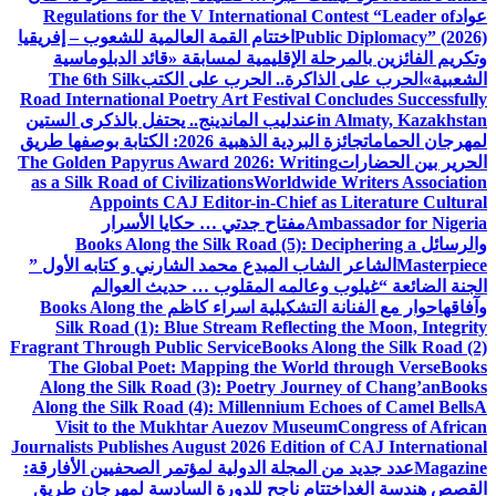
عواد
Regulations for the V International Contest “Leader of
Public Diplomacy” (2026)
اختتام القمة العالمية للشعوب – إفريقيا
وتكريم الفائزين بالمرحلة الإقليمية لمسابقة «قائد الدبلوماسية
الشعبية»
الحرب على الذاكرة.. الحرب على الكتب
The 6th Silk
Road International Poetry Art Festival Concludes Successfully
in Almaty, Kazakhstan
عندليب الماندينج.. يحتفل بالذكرى الستين
لمهرجان الحمامات
جائزة البردية الذهبية 2026: الكتابة بوصفها طريق
الحرير بين الحضارات
The Golden Papyrus Award 2026: Writing
as a Silk Road of Civilizations
Worldwide Writers Association
Appoints CAJ Editor-in-Chief as Literature Cultural
Ambassador for Nigeria
مفتاح جدتي … حكايا الأسرار
والرسائل
Books Along the Silk Road (5): Deciphering a
Masterpiece
الشاعر الشاب المبدع محمد الشارني و كتابه الأول ”
الجنة الضائعة “
غيلوب وعالمه المقلوب … حديث العوالم
وآفاقها
حوار مع الفنانة التشكيلية اسراء كاظم
Books Along the
Silk Road (1): Blue Stream Reflecting the Moon, Integrity
Fragrant Through Public Service
Books Along the Silk Road (2)
The Global Poet: Mapping the World through Verse
Books
Along the Silk Road (3): Poetry Journey of Chang’an
Books
Along the Silk Road (4): Millennium Echoes of Camel Bells
A
Visit to the Mukhtar Auezov Museum
Congress of African
Journalists Publishes August 2026 Edition of CAJ International
Magazine
عدد جديد من المجلة الدولية لمؤتمر الصحفيين الأفارقة:
القصص هندسة الغد
اختتام ناجح للدورة السادسة لمهرجان طريق