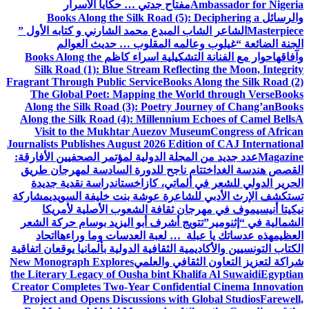
Ambassador for Nigeria
مفتاح جدتي … حكايا الأسرار
والرسائل
Books Along the Silk Road (5): Deciphering a
Masterpiece
الشاعر الشاب المبدع محمد الشارني و كتابه الأول ”
الجنة الضائعة “
غيلوب وعالمه المقلوب … حديث العوالم
وآفاقها
حوار مع الفنانة التشكيلية اسراء كاظم
Books Along the
Silk Road (1): Blue Stream Reflecting the Moon, Integrity
Fragrant Through Public Service
Books Along the Silk Road (2)
The Global Poet: Mapping the World through Verse
Books
Along the Silk Road (3): Poetry Journey of Chang’an
Books
Along the Silk Road (4): Millennium Echoes of Camel Bells
A
Visit to the Mukhtar Auezov Museum
Congress of African
Journalists Publishes August 2026 Edition of CAJ International
Magazine
عدد جديد من المجلة الدولية لمؤتمر الصحفيين الأفارقة:
القصص هندسة الغد
اختتام ناجح للدورة السادسة لمهرجان طريق
الحرير الدولي للشعر في ألماتي، كازاخستان
دراسة نقدية جديدة
تستكشف الإرث الأدبي للشاعرة عوشة بنت خليفة السويدي
مشاركة
نيكيتا أنيسيموف في مهرجان ثقافة الشعوب الأصلية لأمريكا
الشمالية في “إثنومير”
تتويج أشرف أبو اليزيد بوسام حركة الشعر
العظيم
هذه عدساتك يا عبلة … لعبة العدسات وما وراءها
اتحاد
الكتاب التونسيين والأكاديمية الثقافية الدولية بألمانيا يوقعان اتفاقية
شراكة لتعزيز التعاون الثقافي والعلمي
New Monograph Explores
the Literary Legacy of Ousha bint Khalifa Al Suwaidi
Egyptian
Creator Completes Two-Year Confidential Cinema Innovation
Project and Opens Discussions with Global Studios
Farewell,