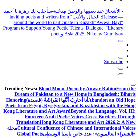
- الأشجارُ عند بعضِها والوطنُ مِدخَنة
-سأجلب لك زهرة يا أحمد
— Release
: الخيال والأدب
" inviting poets and writers from
around the world to participate in Kazakh
"Awwal Bayt"
Program to Support Young Poetic Talents
"Dialogue"
"Literary
"Nikolay Gumilyov و poet
Asia 2025
Subscribe
Trending News:
Blood Moon. Poem by Anwar Rahim
From the
Dream of Pakistan to a New Home in Bangladesh: Biharis
Abandon an Old Hope
أَنا أُحارِبُ أَيَّتُها الفَراشَةُ (قصيدة)
Honoring
Poets from Egypt, Kyrgyzstan, and Kazakhstan with the Hong
Kong Literature and Art Award
Beyond the Language, Vol. III:
Fourteen Arab Poetic Voices Cross Borders Through
Translation
Hong Kong Literature and Art 2026.2: A New
Cultural Confluence of Chinese and International Voices
مجلة
«الشعراء العالميون»: عدد خاص بآسيا الوسطى
Global Poets