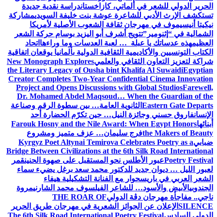
الحرير الدولي للشعر في ألماتي، كازاخستان
دراسة نقدية جديدة
تستكشف الإرث الأدبي للشاعرة عوشة بنت خليفة السويدي
مشاركة
نيكيتا أنيسيموف في مهرجان ثقافة الشعوب الأصلية لأمريكا
الشمالية في “إثنومير”
تتويج أشرف أبو اليزيد بوسام حركة الشعر
العظيم
هذه عدساتك يا عبلة … لعبة العدسات وما وراءها
اتحاد
الكتاب التونسيين والأكاديمية الثقافية الدولية بألمانيا يوقعان اتفاقية
شراكة لتعزيز التعاون الثقافي والعلمي
New Monograph Explores
the Literary Legacy of Ousha bint Khalifa Al Suwaidi
Egyptian
Creator Completes Two-Year Confidential Cinema Innovation
Project and Opens Discussions with Global Studios
Farewell,
Dr. Mohamed Abdel Maqsoud… When the Guardian of the
Eastern Gate Departs
الثانوية العامة… بين سطوة الرقم وصناعة
الإنسان
فاروق حسني وجائزة النيل… حين تكرّم الحضارة أحد
أبنائها
Farouk Hosny and the Nile Award: When Egypt Honors
the Makers of Beauty
فرج سليمان… عزف متميز ومشروع
ضبابي
Kyrgyz Poet Altynai Temirova Celebrates Poetry as a
Bridge Between Civilizations at the 6th Silk Road International
Poetry Festival
عبور الأطلس نحو المستقبل على صهوة الحنين
قمر
لعبور الليل … ديوان جديد للدكتور محمد سعد برغل يضيء سماء
الشعر العربي في باريس
حوار مع الفنانة التشكيلية هيفاء
الجندوبي
الأبيض والأسود… للشاعر الفيلسوف محمد الشارني
مروة
ناجي.. مفاجأة مهرجان دڨة الدولي
THE ROAR OF
SILENCE
الإعلان عن الجوائز الشعرية في مهرجان طريق الحرير
الدولي السادس
The 6th Silk Road International Poetry Festival