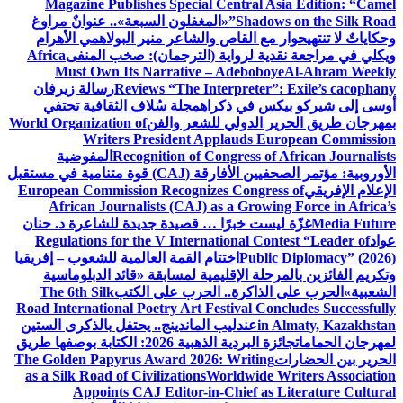
Magazine Publishes Special Central Asia Edition: “Camel
Shadows on the Silk Road”
«المغفلون السبعة».. عنوانٌ مراوغ
وحكاياتٌ لا تنتهي
حوار مع القاص والشاعر منير البولاهمي
الأهرام
ويكلي في مراجعة نقدية لرواية (الترجمان): صخب المنفى
Africa
Must Own Its Narrative – Adeboboye
Al-Ahram Weekly
Reviews “The Interpreter”: Exile’s cacophany
رسالة زيرفان
أوسى إلى شيركو بيكس في ذكراه
مجلة سُلاف الثقافية تحتفي
بمهرجان طريق الحرير الدولي للشعر والفن
World Organization of
Writers President Applauds European Commission
Recognition of Congress of African Journalists
المفوضية
الأوروبية: مؤتمر الصحفيين الأفارقة (CAJ) قوة متنامية في مستقبل
الإعلام الإفريقي
European Commission Recognizes Congress of
African Journalists (CAJ) as a Growing Force in Africa’s
Media Future
غزّة ليست خبرًا … قصيدة جديدة للشاعرة د. حنان
عواد
Regulations for the V International Contest “Leader of
Public Diplomacy” (2026)
اختتام القمة العالمية للشعوب – إفريقيا
وتكريم الفائزين بالمرحلة الإقليمية لمسابقة «قائد الدبلوماسية
الشعبية»
الحرب على الذاكرة.. الحرب على الكتب
The 6th Silk
Road International Poetry Art Festival Concludes Successfully
in Almaty, Kazakhstan
عندليب الماندينج.. يحتفل بالذكرى الستين
لمهرجان الحمامات
جائزة البردية الذهبية 2026: الكتابة بوصفها طريق
الحرير بين الحضارات
The Golden Papyrus Award 2026: Writing
as a Silk Road of Civilizations
Worldwide Writers Association
Appoints CAJ Editor-in-Chief as Literature Cultural