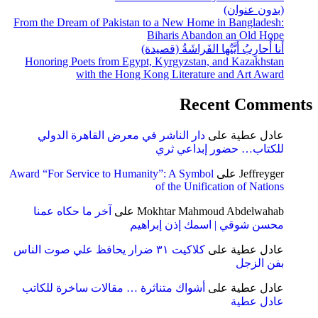
(بدون عنوان)
From the Dream of Pakistan to a New Home in Bangladesh:
Biharis Abandon an Old Hope
أَنا أُحارِبُ أَيَّتُها الفَراشَةُ (قصيدة)
Honoring Poets from Egypt, Kyrgyzstan, and Kazakhstan
with the Hong Kong Literature and Art Award
Recent Comments
عادل عطية
على
دار الناشر في معرض القاهرة الدولي
للكتاب… حضور إبداعي ثري
Jeffreyger
على
Award “For Service to Humanity”: A Symbol
of the Unification of Nations
Mokhtar Mahmoud Abdelwahab
على
آخر ما حكاه عمنا
محسن شوقي | اسمك إذن إبراهيم
عادل عطية
على
كلاكيت ٣١ ضرار يحافظ علي صوت الناس
بفن الزجل
عادل عطية
على
أشواك متناثرة … مقالات ساخرة للكاتب
عادل عطية