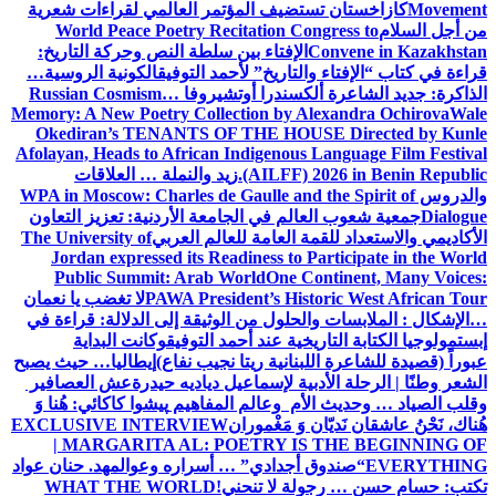
Movement
كازاخستان تستضيف المؤتمر العالمي لقراءات شعرية
من أجل السلام
World Peace Poetry Recitation Congress to
Convene in Kazakhstan
الإفتاء بين سلطة النص وحركة التاريخ:
قراءة في كتاب “الإفتاء والتاريخ” لأحمد التوفيق
الكونية الروسية…
الذاكرة: جديد الشاعرة ألكسندرا أوتشيروفا
Russian Cosmism…
Memory: A New Poetry Collection by Alexandra Ochirova
Wale
Okediran’s TENANTS OF THE HOUSE Directed by Kunle
Afolayan, Heads to African Indigenous Language Film Festival
(AILFF) 2026 in Benin Republic.
زيد والنملة … العلاقات
والدروس
WPA in Moscow: Charles de Gaulle and the Spirit of
Dialogue
جمعية شعوب العالم في الجامعة الأردنية: تعزيز التعاون
الأكاديمي والاستعداد للقمة العامة للعالم العربي
The University of
Jordan expressed its Readiness to Participate in the World
Public Summit: Arab World
One Continent, Many Voices:
PAWA President’s Historic West African Tour
لا تغضب يا نعمان
…الإشكال : الملابسات والحلول
من الوثيقة إلى الدلالة: قراءة في
إبستمولوجيا الكتابة التاريخية عند أحمد التوفيق
وكانت البداية
عبوراً (قصيدة للشاعرة اللبنانية ريتا نجيب نفاع)
إيطاليا… حيث يصبح
الشعر وطنًا | الرحلة الأدبية لإسماعيل دياديه حيدرة
عش العصافير
وقلب الصياد … وحديث الأم وعالم المفاهيم
پیشوا کاکائي: هُنا وَ
هُناك، نَحْنُ عاشقان نَديّان وَ مَغْموران
EXCLUSIVE INTERVIEW
| MARGARITA AL: POETRY IS THE BEGINNING OF
EVERYTHING
“صندوق أجدادي” … أسراره وعوالمه
د. حنان عواد
تكتب: حسام حسن … رجولة لا تنحني!
WHAT THE WORLD