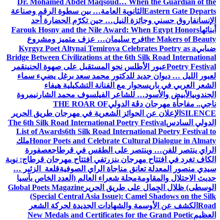
Dr. Mohamed Abdel Maqsoud… When the Guardian of the
Eastern Gate Departs
الثانوية العامة… بين سطوة الرقم وصناعة
الإنسان
فاروق حسني وجائزة النيل… حين تكرّم الحضارة أحد
أبنائها
Farouk Hosny and the Nile Award: When Egypt Honors
the Makers of Beauty
فرج سليمان… عزف متميز ومشروع
ضبابي
Kyrgyz Poet Altynai Temirova Celebrates Poetry as a
Bridge Between Civilizations at the 6th Silk Road International
Poetry Festival
عبور الأطلس نحو المستقبل على صهوة الحنين
قمر
لعبور الليل … ديوان جديد للدكتور محمد سعد برغل يضيء سماء
الشعر العربي في باريس
حوار مع الفنانة التشكيلية هيفاء
الجندوبي
الأبيض والأسود… للشاعر الفيلسوف محمد الشارني
مروة
ناجي.. مفاجأة مهرجان دڨة الدولي
THE ROAR OF
SILENCE
الإعلان عن الجوائز الشعرية في مهرجان طريق الحرير
الدولي السادس
The 6th Silk Road International Poetry Festival
List of Awards
6th Silk Road International Poetry Festival to
Honor Poets and Celebrate Cultural Dialogue in Almaty
ملك
الراي ينتصر للفن… وينتصر على الطقس في قرطاج
عصفورة
الكاف تغرد في افتتاح مهرجان بنزرت
في افتتاح مهرجان قرطاج: نوبة
سيدي منصور المعدلة تعانق مناجاة الراي الصوفية
قلعة الزئير …
حديث الاحتلال والمقاومة
مجلة شعراء العالم (العدد الخاص بآسيا
الوسطى) ظلال الجِمال على طريق الحرير
Global Poets Magazine
(Special Central Asia Issue): Camel Shadows on the Silk
Road
الكشف عن الأوسمة والشهادات الجديدة لحركة الشعر
العظيم
New Medals and Certificates for the Grand Poetic