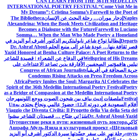
CAN LEARN FROM THE 36TH MEDELLÍN
INTERNATIONAL POETRY FESTIVAL
“Come Visit Me in
My Dreams”: Cristina Somma’s Farewell to the Poet of
Naples
إدجار موران… رحلة البحث عن الإنسان
The Bibliotheca
Alexandrina: When the Book Meets Civilization and Heritage
Becomes a Dialogue with the Future
Farewell to Luciano
Somma… When the Man Who Made Poetry a Homeland
Departs
إيطاليا تودّع شاعر نابولي
تكريم الدكتور أشرف أبو اليزيد في
قصر ثقافة بنها… عودة شاعر إلى منبع الحلم
Dr. Ashraf Aboul-
Yazid Honored at Benha Culture Palace: A Poet Returns to the
Wellspring of His Dreams
في الدفاع عن الشعراء | قصيدة للشاعر
نيلس هاف
مؤتمر الصحفيين الأفارقة يدين تصاعد الاعتداءات على
حرية الصحافة في أفريقيا
Congress of African Journalists
Condemns Rising Attacks on Press Freedom Across
Africa
Poetry Ignites the Soul: Margarita Al Celebrates the
Spirit of the 36th Medellín International Poetry Festival
Poetry
as a Bridge of Compassion at the Medellín International Poetry
Festival
ملصقات إديث بياف بين شجون الصوت ووجع اللون
مهرجان
أفلام السعودية في دورته الـ12: حضورٌ عالمي ونجاحٌ يحتذى به
Un
Viaggio che Diventa Civiltà: Il Progetto della Via della Seta del
Dr. Ashraf Aboul-Yazid
سَيَٲتي صَبّاح … قصيدتان للشاعر بيشوا
كاكي
Путешествие реки в пути: жизненный путь доктора
Ашрафа Абуль-Язида и культурный проект «Шёлковый
путь»
رحلة نهرٍ على سفر جسّدتها سيرة الدكتور أشرف أبو اليزيد
ومشروعه الثقافي “طريق الحرير”