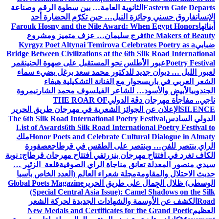
Eastern Gate Departs
الثانوية العامة… بين سطوة الرقم وصناعة
الإنسان
فاروق حسني وجائزة النيل… حين تكرّم الحضارة أحد
أبنائها
Farouk Hosny and the Nile Award: When Egypt Honors
the Makers of Beauty
فرج سليمان… عزف متميز ومشروع
ضبابي
Kyrgyz Poet Altynai Temirova Celebrates Poetry as a
Bridge Between Civilizations at the 6th Silk Road International
Poetry Festival
عبور الأطلس نحو المستقبل على صهوة الحنين
قمر
لعبور الليل … ديوان جديد للدكتور محمد سعد برغل يضيء سماء
الشعر العربي في باريس
حوار مع الفنانة التشكيلية هيفاء
الجندوبي
الأبيض والأسود… للشاعر الفيلسوف محمد الشارني
مروة
ناجي.. مفاجأة مهرجان دڨة الدولي
THE ROAR OF
SILENCE
الإعلان عن الجوائز الشعرية في مهرجان طريق الحرير
الدولي السادس
The 6th Silk Road International Poetry Festival
List of Awards
6th Silk Road International Poetry Festival to
Honor Poets and Celebrate Cultural Dialogue in Almaty
ملك
الراي ينتصر للفن… وينتصر على الطقس في قرطاج
عصفورة
الكاف تغرد في افتتاح مهرجان بنزرت
في افتتاح مهرجان قرطاج: نوبة
سيدي منصور المعدلة تعانق مناجاة الراي الصوفية
قلعة الزئير …
حديث الاحتلال والمقاومة
مجلة شعراء العالم (العدد الخاص بآسيا
الوسطى) ظلال الجِمال على طريق الحرير
Global Poets Magazine
(Special Central Asia Issue): Camel Shadows on the Silk
Road
الكشف عن الأوسمة والشهادات الجديدة لحركة الشعر
العظيم
New Medals and Certificates for the Grand Poetic