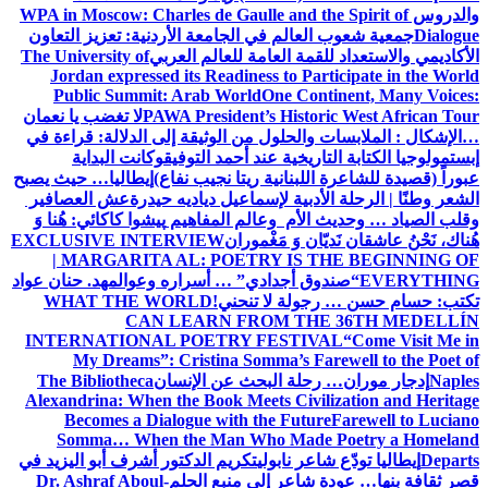
والدروس
WPA in Moscow: Charles de Gaulle and the Spirit of
Dialogue
جمعية شعوب العالم في الجامعة الأردنية: تعزيز التعاون
الأكاديمي والاستعداد للقمة العامة للعالم العربي
The University of
Jordan expressed its Readiness to Participate in the World
Public Summit: Arab World
One Continent, Many Voices:
PAWA President’s Historic West African Tour
لا تغضب يا نعمان
…الإشكال : الملابسات والحلول
من الوثيقة إلى الدلالة: قراءة في
إبستمولوجيا الكتابة التاريخية عند أحمد التوفيق
وكانت البداية
عبوراً (قصيدة للشاعرة اللبنانية ريتا نجيب نفاع)
إيطاليا… حيث يصبح
الشعر وطنًا | الرحلة الأدبية لإسماعيل دياديه حيدرة
عش العصافير
وقلب الصياد … وحديث الأم وعالم المفاهيم
پیشوا کاکائي: هُنا وَ
هُناك، نَحْنُ عاشقان نَديّان وَ مَغْموران
EXCLUSIVE INTERVIEW
| MARGARITA AL: POETRY IS THE BEGINNING OF
EVERYTHING
“صندوق أجدادي” … أسراره وعوالمه
د. حنان عواد
تكتب: حسام حسن … رجولة لا تنحني!
WHAT THE WORLD
CAN LEARN FROM THE 36TH MEDELLÍN
INTERNATIONAL POETRY FESTIVAL
“Come Visit Me in
My Dreams”: Cristina Somma’s Farewell to the Poet of
Naples
إدجار موران… رحلة البحث عن الإنسان
The Bibliotheca
Alexandrina: When the Book Meets Civilization and Heritage
Becomes a Dialogue with the Future
Farewell to Luciano
Somma… When the Man Who Made Poetry a Homeland
Departs
إيطاليا تودّع شاعر نابولي
تكريم الدكتور أشرف أبو اليزيد في
قصر ثقافة بنها… عودة شاعر إلى منبع الحلم
Dr. Ashraf Aboul-