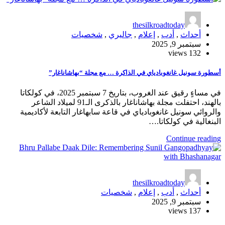
thesilkroadtoday
أحداث
,
أدب
,
إعلام
,
جاليري
,
شخصيات
سبتمبر 9, 2025
132 views
أسطورة سونيل غانغوبادياي في الذاكرة … مع مجلة “بهاشاناغار”
في مساءٍ رقيق عند الغروب، بتاريخ 7 سبتمبر 2025، في كولكاتا
بالهند، احتفلت مجلة بهاشاناغار بالذكرى الـ91 لميلاد الشاعر
والروائي سونيل غانغوبادياي في قاعة سابهاغار التابعة لأكاديمية
البنغالية في كولكاتا.…
Continue reading
thesilkroadtoday
أحداث
,
أدب
,
إعلام
,
شخصيات
سبتمبر 9, 2025
137 views