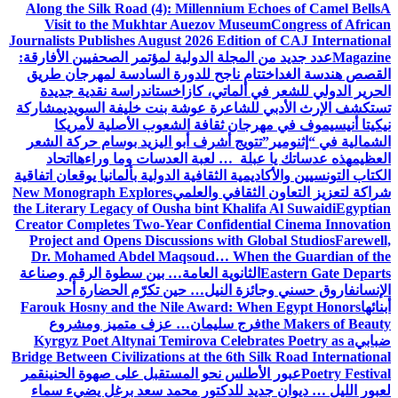
Along the Silk Road (4): Millennium Echoes of Camel Bells
A
Visit to the Mukhtar Auezov Museum
Congress of African
Journalists Publishes August 2026 Edition of CAJ International
Magazine
عدد جديد من المجلة الدولية لمؤتمر الصحفيين الأفارقة:
القصص هندسة الغد
اختتام ناجح للدورة السادسة لمهرجان طريق
الحرير الدولي للشعر في ألماتي، كازاخستان
دراسة نقدية جديدة
تستكشف الإرث الأدبي للشاعرة عوشة بنت خليفة السويدي
مشاركة
نيكيتا أنيسيموف في مهرجان ثقافة الشعوب الأصلية لأمريكا
الشمالية في “إثنومير”
تتويج أشرف أبو اليزيد بوسام حركة الشعر
العظيم
هذه عدساتك يا عبلة … لعبة العدسات وما وراءها
اتحاد
الكتاب التونسيين والأكاديمية الثقافية الدولية بألمانيا يوقعان اتفاقية
شراكة لتعزيز التعاون الثقافي والعلمي
New Monograph Explores
the Literary Legacy of Ousha bint Khalifa Al Suwaidi
Egyptian
Creator Completes Two-Year Confidential Cinema Innovation
Project and Opens Discussions with Global Studios
Farewell,
Dr. Mohamed Abdel Maqsoud… When the Guardian of the
Eastern Gate Departs
الثانوية العامة… بين سطوة الرقم وصناعة
الإنسان
فاروق حسني وجائزة النيل… حين تكرّم الحضارة أحد
أبنائها
Farouk Hosny and the Nile Award: When Egypt Honors
the Makers of Beauty
فرج سليمان… عزف متميز ومشروع
ضبابي
Kyrgyz Poet Altynai Temirova Celebrates Poetry as a
Bridge Between Civilizations at the 6th Silk Road International
Poetry Festival
عبور الأطلس نحو المستقبل على صهوة الحنين
قمر
لعبور الليل … ديوان جديد للدكتور محمد سعد برغل يضيء سماء