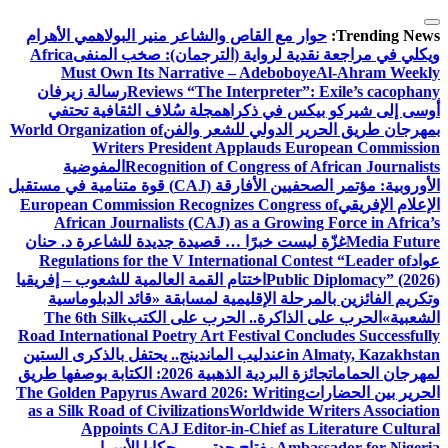
التجاوز
إلى
Trending News:
حوار مع القاص والشاعر منير البولاهمي
الأهرام
المحتوى
ويكلي في مراجعة نقدية لرواية (الترجمان): صخب المنفى
Africa
Must Own Its Narrative – Adeboboye
Al-Ahram Weekly
Reviews “The Interpreter”: Exile’s cacophany
رسالة زيرفان
أوسى إلى شيركو بيكس في ذكراه
مجلة سُلاف الثقافية تحتفي
بمهرجان طريق الحرير الدولي للشعر والفن
World Organization of
Writers President Applauds European Commission
Recognition of Congress of African Journalists
المفوضية
الأوروبية: مؤتمر الصحفيين الأفارقة (CAJ) قوة متنامية في مستقبل
الإعلام الإفريقي
European Commission Recognizes Congress of
African Journalists (CAJ) as a Growing Force in Africa’s
Media Future
غزّة ليست خبرًا … قصيدة جديدة للشاعرة د. حنان
عواد
Regulations for the V International Contest “Leader of
Public Diplomacy” (2026)
اختتام القمة العالمية للشعوب – إفريقيا
وتكريم الفائزين بالمرحلة الإقليمية لمسابقة «قائد الدبلوماسية
الشعبية»
الحرب على الذاكرة.. الحرب على الكتب
The 6th Silk
Road International Poetry Art Festival Concludes Successfully
in Almaty, Kazakhstan
عندليب الماندينج.. يحتفل بالذكرى الستين
لمهرجان الحمامات
جائزة البردية الذهبية 2026: الكتابة بوصفها طريق
الحرير بين الحضارات
The Golden Papyrus Award 2026: Writing
as a Silk Road of Civilizations
Worldwide Writers Association
Appoints CAJ Editor-in-Chief as Literature Cultural
Ambassador for Nigeria
مفتاح جدتي … حكايا الأسرار