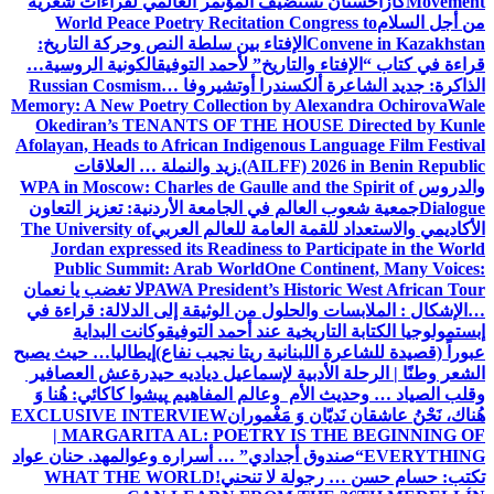
Movement
كازاخستان تستضيف المؤتمر العالمي لقراءات شعرية
من أجل السلام
World Peace Poetry Recitation Congress to
Convene in Kazakhstan
الإفتاء بين سلطة النص وحركة التاريخ:
قراءة في كتاب “الإفتاء والتاريخ” لأحمد التوفيق
الكونية الروسية…
الذاكرة: جديد الشاعرة ألكسندرا أوتشيروفا
Russian Cosmism…
Memory: A New Poetry Collection by Alexandra Ochirova
Wale
Okediran’s TENANTS OF THE HOUSE Directed by Kunle
Afolayan, Heads to African Indigenous Language Film Festival
(AILFF) 2026 in Benin Republic.
زيد والنملة … العلاقات
والدروس
WPA in Moscow: Charles de Gaulle and the Spirit of
Dialogue
جمعية شعوب العالم في الجامعة الأردنية: تعزيز التعاون
الأكاديمي والاستعداد للقمة العامة للعالم العربي
The University of
Jordan expressed its Readiness to Participate in the World
Public Summit: Arab World
One Continent, Many Voices:
PAWA President’s Historic West African Tour
لا تغضب يا نعمان
…الإشكال : الملابسات والحلول
من الوثيقة إلى الدلالة: قراءة في
إبستمولوجيا الكتابة التاريخية عند أحمد التوفيق
وكانت البداية
عبوراً (قصيدة للشاعرة اللبنانية ريتا نجيب نفاع)
إيطاليا… حيث يصبح
الشعر وطنًا | الرحلة الأدبية لإسماعيل دياديه حيدرة
عش العصافير
وقلب الصياد … وحديث الأم وعالم المفاهيم
پیشوا کاکائي: هُنا وَ
هُناك، نَحْنُ عاشقان نَديّان وَ مَغْموران
EXCLUSIVE INTERVIEW
| MARGARITA AL: POETRY IS THE BEGINNING OF
EVERYTHING
“صندوق أجدادي” … أسراره وعوالمه
د. حنان عواد
تكتب: حسام حسن … رجولة لا تنحني!
WHAT THE WORLD