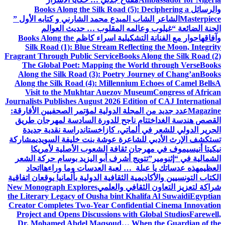
والرسائل
Books Along the Silk Road (5): Deciphering a
Masterpiece
الشاعر الشاب المبدع محمد الشارني و كتابه الأول ”
الجنة الضائعة “
غيلوب وعالمه المقلوب … حديث العوالم
وآفاقها
حوار مع الفنانة التشكيلية اسراء كاظم
Books Along the
Silk Road (1): Blue Stream Reflecting the Moon, Integrity
Fragrant Through Public Service
Books Along the Silk Road (2)
The Global Poet: Mapping the World through Verse
Books
Along the Silk Road (3): Poetry Journey of Chang’an
Books
Along the Silk Road (4): Millennium Echoes of Camel Bells
A
Visit to the Mukhtar Auezov Museum
Congress of African
Journalists Publishes August 2026 Edition of CAJ International
Magazine
عدد جديد من المجلة الدولية لمؤتمر الصحفيين الأفارقة:
القصص هندسة الغد
اختتام ناجح للدورة السادسة لمهرجان طريق
الحرير الدولي للشعر في ألماتي، كازاخستان
دراسة نقدية جديدة
تستكشف الإرث الأدبي للشاعرة عوشة بنت خليفة السويدي
مشاركة
نيكيتا أنيسيموف في مهرجان ثقافة الشعوب الأصلية لأمريكا
الشمالية في “إثنومير”
تتويج أشرف أبو اليزيد بوسام حركة الشعر
العظيم
هذه عدساتك يا عبلة … لعبة العدسات وما وراءها
اتحاد
الكتاب التونسيين والأكاديمية الثقافية الدولية بألمانيا يوقعان اتفاقية
شراكة لتعزيز التعاون الثقافي والعلمي
New Monograph Explores
the Literary Legacy of Ousha bint Khalifa Al Suwaidi
Egyptian
Creator Completes Two-Year Confidential Cinema Innovation
Project and Opens Discussions with Global Studios
Farewell,
Dr. Mohamed Abdel Maqsoud… When the Guardian of the