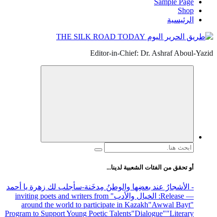
Sample Page
Shop
الرئيسية
Editor-in-Chief: Dr. Ashraf Aboul-Yazid
البحث
عن:
أو تحقق من الفئات الشعبية لدينا...
- الأشجارُ عند بعضِها والوطنُ مِدخَنة
-سأجلب لك زهرة يا أحمد
— Release
: الخيال والأدب
" inviting poets and writers from
around the world to participate in Kazakh
"Awwal Bayt"
Program to Support Young Poetic Talents
"Dialogue"
"Literary