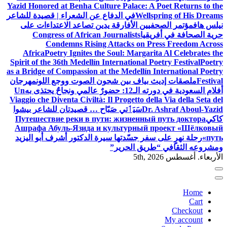
Yazid Honored at Benha Culture Palace: A Poet Returns to the
Wellspring of His Dreams
في الدفاع عن الشعراء | قصيدة للشاعر
نيلس هاف
مؤتمر الصحفيين الأفارقة يدين تصاعد الاعتداءات على
حرية الصحافة في أفريقيا
Congress of African Journalists
Condemns Rising Attacks on Press Freedom Across
Africa
Poetry Ignites the Soul: Margarita Al Celebrates the
Spirit of the 36th Medellín International Poetry Festival
Poetry
as a Bridge of Compassion at the Medellín International Poetry
Festival
ملصقات إديث بياف بين شجون الصوت ووجع اللون
مهرجان
أفلام السعودية في دورته الـ12: حضورٌ عالمي ونجاحٌ يحتذى به
Un
Viaggio che Diventa Civiltà: Il Progetto della Via della Seta del
Dr. Ashraf Aboul-Yazid
سَيَٲتي صَبّاح … قصيدتان للشاعر بيشوا
كاكي
Путешествие реки в пути: жизненный путь доктора
Ашрафа Абуль-Язида и культурный проект «Шёлковый
путь»
رحلة نهرٍ على سفر جسّدتها سيرة الدكتور أشرف أبو اليزيد
ومشروعه الثقافي “طريق الحرير”
الأربعاء. أغسطس 5th, 2026
Home
Cart
Checkout
My account