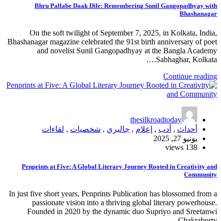
Bhru Pallabe Daak Dile: Remembering Sunil Gangopadhyay with
Bhashanagar
On the soft twilight of September 7, 2025, in Kolkata, India,
Bhashanagar magazine celebrated the 91st birth anniversary of poet
and novelist Sunil Gangopadhyay at the Bangla Academy
Sabhaghar, Kolkata.…
Continue reading
thesilkroadtoday
أحداث
,
أدب
,
إعلام
,
جاليري
,
شخصيات
,
لقاءات
يونيو 27, 2025
138 views
Penprints at Five: A Global Literary Journey Rooted in Creativity and
Community
In just five short years, Penprints Publication has blossomed from a
passionate vision into a thriving global literary powerhouse.
Founded in 2020 by the dynamic duo Supriyo and Sreetanwi
Chakraborty,…