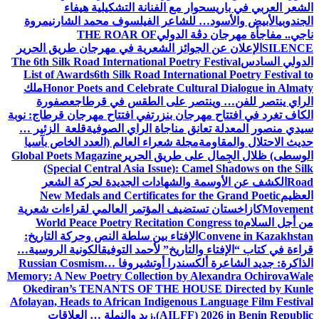
الشعر العربي في باريس
حوار مع الفنانة التشكيلية هيفاء
الجندوبي
الأبيض والأسود… للشاعر الفيلسوف محمد الشارني
مروة
ناجي.. مفاجأة مهرجان دڨة الدولي
THE ROAR OF
SILENCE
الإعلان عن الجوائز الشعرية في مهرجان طريق الحرير
الدولي السادس
The 6th Silk Road International Poetry Festival
List of Awards
6th Silk Road International Poetry Festival to
Honor Poets and Celebrate Cultural Dialogue in Almaty
ملك
الراي ينتصر للفن… وينتصر على الطقس في قرطاج
عصفورة
الكاف تغرد في افتتاح مهرجان بنزرت
في افتتاح مهرجان قرطاج: نوبة
سيدي منصور المعدلة تعانق مناجاة الراي الصوفية
قلعة الزئير …
حديث الاحتلال والمقاومة
مجلة شعراء العالم (العدد الخاص بآسيا
الوسطى) ظلال الجِمال على طريق الحرير
Global Poets Magazine
(Special Central Asia Issue): Camel Shadows on the Silk
Road
الكشف عن الأوسمة والشهادات الجديدة لحركة الشعر
العظيم
New Medals and Certificates for the Grand Poetic
Movement
كازاخستان تستضيف المؤتمر العالمي لقراءات شعرية
من أجل السلام
World Peace Poetry Recitation Congress to
Convene in Kazakhstan
الإفتاء بين سلطة النص وحركة التاريخ:
قراءة في كتاب “الإفتاء والتاريخ” لأحمد التوفيق
الكونية الروسية…
الذاكرة: جديد الشاعرة ألكسندرا أوتشيروفا
Russian Cosmism…
Memory: A New Poetry Collection by Alexandra Ochirova
Wale
Okediran’s TENANTS OF THE HOUSE Directed by Kunle
Afolayan, Heads to African Indigenous Language Film Festival
(AILFF) 2026 in Benin Republic.
زيد والنملة … العلاقات