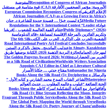
Recognition of Congress of African Journalists
المفوضية
الأوروبية: مؤتمر الصحفيين الأفارقة (CAJ) قوة متنامية في مستقبل
الإعلام الإفريقي
European Commission Recognizes Congress of
African Journalists (CAJ) as a Growing Force in Africa’s
Media Future
غزّة ليست خبرًا … قصيدة جديدة للشاعرة د. حنان
عواد
Regulations for the V International Contest “Leader of
Public Diplomacy” (2026)
اختتام القمة العالمية للشعوب – إفريقيا
وتكريم الفائزين بالمرحلة الإقليمية لمسابقة «قائد الدبلوماسية
الشعبية»
الحرب على الذاكرة.. الحرب على الكتب
The 6th Silk
Road International Poetry Art Festival Concludes Successfully
in Almaty, Kazakhstan
عندليب الماندينج.. يحتفل بالذكرى الستين
لمهرجان الحمامات
جائزة البردية الذهبية 2026: الكتابة بوصفها طريق
الحرير بين الحضارات
The Golden Papyrus Award 2026: Writing
as a Silk Road of Civilizations
Worldwide Writers Association
Appoints CAJ Editor-in-Chief as Literature Cultural
Ambassador for Nigeria
مفتاح جدتي … حكايا الأسرار
والرسائل
Books Along the Silk Road (5): Deciphering a
Masterpiece
الشاعر الشاب المبدع محمد الشارني و كتابه الأول ”
الجنة الضائعة “
غيلوب وعالمه المقلوب … حديث العوالم
وآفاقها
حوار مع الفنانة التشكيلية اسراء كاظم
Books Along the
Silk Road (1): Blue Stream Reflecting the Moon, Integrity
Fragrant Through Public Service
Books Along the Silk Road (2)
The Global Poet: Mapping the World through Verse
Books
Along the Silk Road (3): Poetry Journey of Chang’an
Books