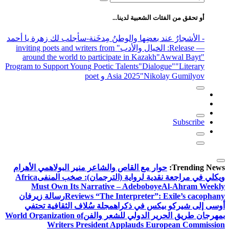
عن:
أو تحقق من الفئات الشعبية لدينا...
- الأشجارُ عند بعضِها والوطنُ مِدخَنة
-سأجلب لك زهرة يا أحمد
— Release
: الخيال والأدب
" inviting poets and writers from
around the world to participate in Kazakh
"Awwal Bayt"
Program to Support Young Poetic Talents
"Dialogue"
"Literary
"Nikolay Gumilyov و poet
Asia 2025
Subscribe
Trending News:
حوار مع القاص والشاعر منير البولاهمي
الأهرام
ويكلي في مراجعة نقدية لرواية (الترجمان): صخب المنفى
Africa
Must Own Its Narrative – Adeboboye
Al-Ahram Weekly
Reviews “The Interpreter”: Exile’s cacophany
رسالة زيرفان
أوسى إلى شيركو بيكس في ذكراه
مجلة سُلاف الثقافية تحتفي
بمهرجان طريق الحرير الدولي للشعر والفن
World Organization of
Writers President Applauds European Commission