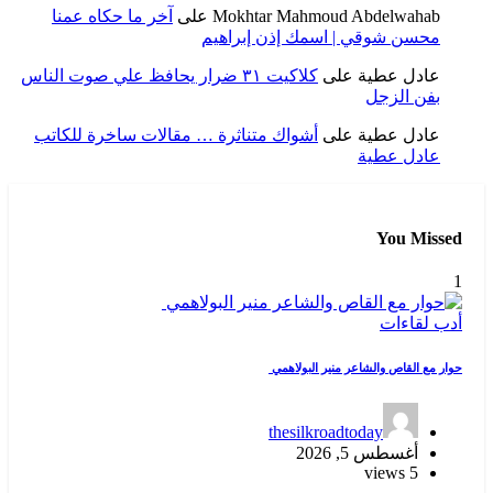
Mokhtar Mahmoud Abdelwahab
على
آخر ما حكاه عمنا
محسن شوقي | اسمك إذن إبراهيم
عادل عطية
على
كلاكيت ٣١ ضرار يحافظ علي صوت الناس
بفن الزجل
عادل عطية
على
أشواك متناثرة … مقالات ساخرة للكاتب
عادل عطية
You Missed
1
أدب
لقاءات
حوار مع القاص والشاعر منير البولاهمي
thesilkroadtoday
أغسطس 5, 2026
5 views