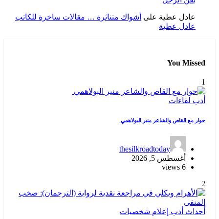
عادل عطية
على
أشواك متناثرة … مقالات ساخرة للكاتب
عادل عطية
You Missed
1
أدب
لقاءات
حوار مع القاص والشاعر منير البولاهمي
thesilkroadtoday
أغسطس 5, 2026
6 views
2
أحداث
أدب
إعلام
شخصيات