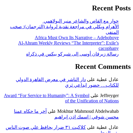
Recent Posts
حوار مع القاص والشاعر منير البولاهمي
الأهرام ويكلي في مراجعة نقدية لرواية (الترجمان): صخب
المنفى
Africa Must Own Its Narrative – Adeboboye
Al-Ahram Weekly Reviews “The Interpreter”: Exile’s
cacophany
رسالة زيرفان أوسى إلى شيركو بيكس في ذكراه
Recent Comments
عادل عطية
على
دار الناشر في معرض القاهرة الدولي
للكتاب… حضور إبداعي ثري
Jeffreyger
على
Award “For Service to Humanity”: A Symbol
of the Unification of Nations
Mokhtar Mahmoud Abdelwahab
على
آخر ما حكاه عمنا
محسن شوقي | اسمك إذن إبراهيم
عادل عطية
على
كلاكيت ٣١ ضرار يحافظ علي صوت الناس
بفن الزجل