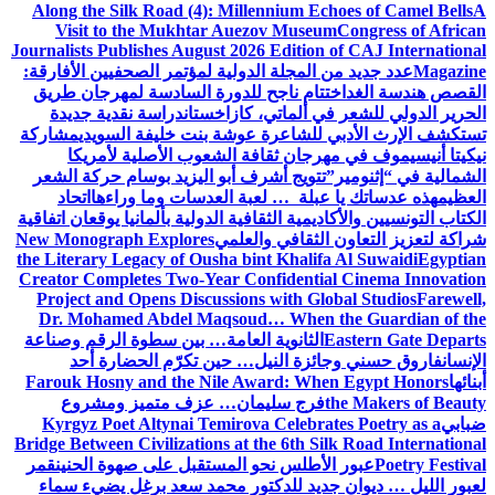
Along the Silk Road (4): Millennium Echoes of Camel Bells
A
Visit to the Mukhtar Auezov Museum
Congress of African
Journalists Publishes August 2026 Edition of CAJ International
Magazine
عدد جديد من المجلة الدولية لمؤتمر الصحفيين الأفارقة:
القصص هندسة الغد
اختتام ناجح للدورة السادسة لمهرجان طريق
الحرير الدولي للشعر في ألماتي، كازاخستان
دراسة نقدية جديدة
تستكشف الإرث الأدبي للشاعرة عوشة بنت خليفة السويدي
مشاركة
نيكيتا أنيسيموف في مهرجان ثقافة الشعوب الأصلية لأمريكا
الشمالية في “إثنومير”
تتويج أشرف أبو اليزيد بوسام حركة الشعر
العظيم
هذه عدساتك يا عبلة … لعبة العدسات وما وراءها
اتحاد
الكتاب التونسيين والأكاديمية الثقافية الدولية بألمانيا يوقعان اتفاقية
شراكة لتعزيز التعاون الثقافي والعلمي
New Monograph Explores
the Literary Legacy of Ousha bint Khalifa Al Suwaidi
Egyptian
Creator Completes Two-Year Confidential Cinema Innovation
Project and Opens Discussions with Global Studios
Farewell,
Dr. Mohamed Abdel Maqsoud… When the Guardian of the
Eastern Gate Departs
الثانوية العامة… بين سطوة الرقم وصناعة
الإنسان
فاروق حسني وجائزة النيل… حين تكرّم الحضارة أحد
أبنائها
Farouk Hosny and the Nile Award: When Egypt Honors
the Makers of Beauty
فرج سليمان… عزف متميز ومشروع
ضبابي
Kyrgyz Poet Altynai Temirova Celebrates Poetry as a
Bridge Between Civilizations at the 6th Silk Road International
Poetry Festival
عبور الأطلس نحو المستقبل على صهوة الحنين
قمر
لعبور الليل … ديوان جديد للدكتور محمد سعد برغل يضيء سماء