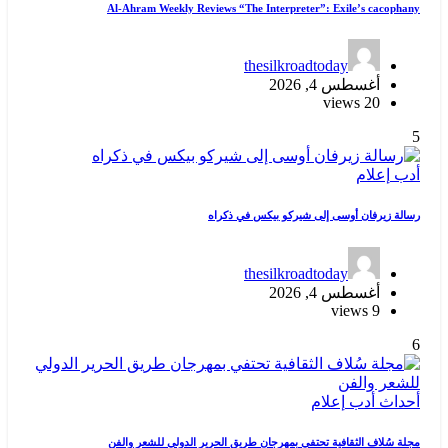
Al-Ahram Weekly Reviews “The Interpreter”: Exile’s cacophany
thesilkroadtoday
أغسطس 4, 2026
20 views
5
أدب
إعلام
رسالة زيرفان أوسى إلى شيركو بيكس في ذكراه
thesilkroadtoday
أغسطس 4, 2026
9 views
6
أحداث
أدب
إعلام
مجلة سُلاف الثقافية تحتفي بمهرجان طريق الحرير الدولي للشعر والفن