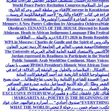
Movement
كازاخستان تستضيف المؤتمر العالمي لقراءات شعرية
من أجل السلام
World Peace Poetry Recitation Congress to
Convene in Kazakhstan
الإفتاء بين سلطة النص وحركة التاريخ:
قراءة في كتاب “الإفتاء والتاريخ” لأحمد التوفيق
الكونية الروسية…
الذاكرة: جديد الشاعرة ألكسندرا أوتشيروفا
Russian Cosmism…
Memory: A New Poetry Collection by Alexandra Ochirova
Wale
Okediran’s TENANTS OF THE HOUSE Directed by Kunle
Afolayan, Heads to African Indigenous Language Film Festival
(AILFF) 2026 in Benin Republic.
زيد والنملة … العلاقات
والدروس
WPA in Moscow: Charles de Gaulle and the Spirit of
Dialogue
جمعية شعوب العالم في الجامعة الأردنية: تعزيز التعاون
الأكاديمي والاستعداد للقمة العامة للعالم العربي
The University of
Jordan expressed its Readiness to Participate in the World
Public Summit: Arab World
One Continent, Many Voices:
PAWA President’s Historic West African Tour
لا تغضب يا نعمان
…الإشكال : الملابسات والحلول
من الوثيقة إلى الدلالة: قراءة في
إبستمولوجيا الكتابة التاريخية عند أحمد التوفيق
وكانت البداية
عبوراً (قصيدة للشاعرة اللبنانية ريتا نجيب نفاع)
إيطاليا… حيث يصبح
الشعر وطنًا | الرحلة الأدبية لإسماعيل دياديه حيدرة
عش العصافير
وقلب الصياد … وحديث الأم وعالم المفاهيم
پیشوا کاکائي: هُنا وَ
هُناك، نَحْنُ عاشقان نَديّان وَ مَغْموران
EXCLUSIVE INTERVIEW
| MARGARITA AL: POETRY IS THE BEGINNING OF
EVERYTHING
“صندوق أجدادي” … أسراره وعوالمه
د. حنان عواد
تكتب: حسام حسن … رجولة لا تنحني!
WHAT THE WORLD