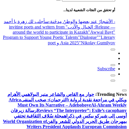
عن:
أو تحقق من الفئات الشعبية لدينا...
- الأشجارُ عند بعضِها والوطنُ مِدخَنة
-سأجلب لك زهرة يا أحمد
— Release
: الخيال والأدب
" inviting poets and writers from
around the world to participate in Kazakh
"Awwal Bayt"
Program to Support Young Poetic Talents
"Dialogue"
"Literary
"Nikolay Gumilyov و poet
Asia 2025
Subscribe
Trending News:
حوار مع القاص والشاعر منير البولاهمي
الأهرام
ويكلي في مراجعة نقدية لرواية (الترجمان): صخب المنفى
Africa
Must Own Its Narrative – Adeboboye
Al-Ahram Weekly
Reviews “The Interpreter”: Exile’s cacophany
رسالة زيرفان
أوسى إلى شيركو بيكس في ذكراه
مجلة سُلاف الثقافية تحتفي
بمهرجان طريق الحرير الدولي للشعر والفن
World Organization of
Writers President Applauds European Commission