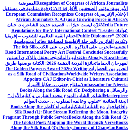
Recognition of Congress of African Journalists
المفوضية
الأوروبية: مؤتمر الصحفيين الأفارقة (CAJ) قوة متنامية في مستقبل
الإعلام الإفريقي
European Commission Recognizes Congress of
African Journalists (CAJ) as a Growing Force in Africa’s
Media Future
غزّة ليست خبرًا … قصيدة جديدة للشاعرة د. حنان
عواد
Regulations for the V International Contest “Leader of
Public Diplomacy” (2026)
اختتام القمة العالمية للشعوب – إفريقيا
وتكريم الفائزين بالمرحلة الإقليمية لمسابقة «قائد الدبلوماسية
الشعبية»
الحرب على الذاكرة.. الحرب على الكتب
The 6th Silk
Road International Poetry Art Festival Concludes Successfully
in Almaty, Kazakhstan
عندليب الماندينج.. يحتفل بالذكرى الستين
لمهرجان الحمامات
جائزة البردية الذهبية 2026: الكتابة بوصفها طريق
الحرير بين الحضارات
The Golden Papyrus Award 2026: Writing
as a Silk Road of Civilizations
Worldwide Writers Association
Appoints CAJ Editor-in-Chief as Literature Cultural
Ambassador for Nigeria
مفتاح جدتي … حكايا الأسرار
والرسائل
Books Along the Silk Road (5): Deciphering a
Masterpiece
الشاعر الشاب المبدع محمد الشارني و كتابه الأول ”
الجنة الضائعة “
غيلوب وعالمه المقلوب … حديث العوالم
وآفاقها
حوار مع الفنانة التشكيلية اسراء كاظم
Books Along the
Silk Road (1): Blue Stream Reflecting the Moon, Integrity
Fragrant Through Public Service
Books Along the Silk Road (2)
The Global Poet: Mapping the World through Verse
Books
Along the Silk Road (3): Poetry Journey of Chang’an
Books