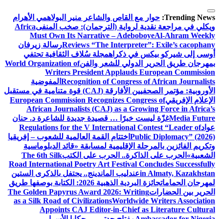
التجاوز
إلى
Trending News:
حوار مع القاص والشاعر منير البولاهمي
الأهرام
المحتوى
ويكلي في مراجعة نقدية لرواية (الترجمان): صخب المنفى
Africa
Must Own Its Narrative – Adeboboye
Al-Ahram Weekly
Reviews “The Interpreter”: Exile’s cacophany
رسالة زيرفان
أوسى إلى شيركو بيكس في ذكراه
مجلة سُلاف الثقافية تحتفي
بمهرجان طريق الحرير الدولي للشعر والفن
World Organization of
Writers President Applauds European Commission
Recognition of Congress of African Journalists
المفوضية
الأوروبية: مؤتمر الصحفيين الأفارقة (CAJ) قوة متنامية في مستقبل
الإعلام الإفريقي
European Commission Recognizes Congress of
African Journalists (CAJ) as a Growing Force in Africa’s
Media Future
غزّة ليست خبرًا … قصيدة جديدة للشاعرة د. حنان
عواد
Regulations for the V International Contest “Leader of
Public Diplomacy” (2026)
اختتام القمة العالمية للشعوب – إفريقيا
وتكريم الفائزين بالمرحلة الإقليمية لمسابقة «قائد الدبلوماسية
الشعبية»
الحرب على الذاكرة.. الحرب على الكتب
The 6th Silk
Road International Poetry Art Festival Concludes Successfully
in Almaty, Kazakhstan
عندليب الماندينج.. يحتفل بالذكرى الستين
لمهرجان الحمامات
جائزة البردية الذهبية 2026: الكتابة بوصفها طريق
الحرير بين الحضارات
The Golden Papyrus Award 2026: Writing
as a Silk Road of Civilizations
Worldwide Writers Association
Appoints CAJ Editor-in-Chief as Literature Cultural
Ambassador for Nigeria
مفتاح جدتي … حكايا الأسرار