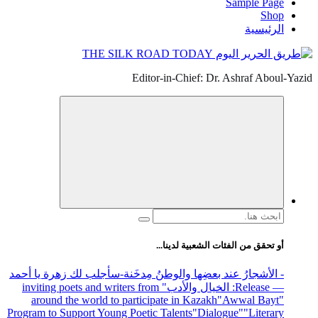
Sample Page
Shop
الرئيسية
Editor-in-Chief: Dr. Ashraf Aboul-Yazid
البحث
عن:
أو تحقق من الفئات الشعبية لدينا...
- الأشجارُ عند بعضِها والوطنُ مِدخَنة
-سأجلب لك زهرة يا أحمد
— Release
: الخيال والأدب
" inviting poets and writers from
around the world to participate in Kazakh
"Awwal Bayt"
Program to Support Young Poetic Talents
"Dialogue"
"Literary