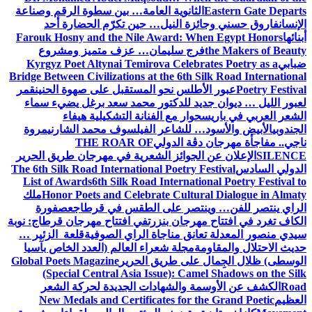
Eastern Gate Departs
الثانوية العامة… بين سطوة الرقم وصناعة
الإنسان
فاروق حسني وجائزة النيل… حين تكرّم الحضارة أحد
أبنائها
Farouk Hosny and the Nile Award: When Egypt Honors
the Makers of Beauty
فرج سليمان… عزف متميز ومشروع
ضبابي
Kyrgyz Poet Altynai Temirova Celebrates Poetry as a
Bridge Between Civilizations at the 6th Silk Road International
Poetry Festival
عبور الأطلس نحو المستقبل على صهوة الحنين
قمر
لعبور الليل … ديوان جديد للدكتور محمد سعد برغل يضيء سماء
الشعر العربي في باريس
حوار مع الفنانة التشكيلية هيفاء
الجندوبي
الأبيض والأسود… للشاعر الفيلسوف محمد الشارني
مروة
ناجي.. مفاجأة مهرجان دڨة الدولي
THE ROAR OF
SILENCE
الإعلان عن الجوائز الشعرية في مهرجان طريق الحرير
الدولي السادس
The 6th Silk Road International Poetry Festival
List of Awards
6th Silk Road International Poetry Festival to
Honor Poets and Celebrate Cultural Dialogue in Almaty
ملك
الراي ينتصر للفن… وينتصر على الطقس في قرطاج
عصفورة
الكاف تغرد في افتتاح مهرجان بنزرت
في افتتاح مهرجان قرطاج: نوبة
سيدي منصور المعدلة تعانق مناجاة الراي الصوفية
قلعة الزئير …
حديث الاحتلال والمقاومة
مجلة شعراء العالم (العدد الخاص بآسيا
الوسطى) ظلال الجِمال على طريق الحرير
Global Poets Magazine
(Special Central Asia Issue): Camel Shadows on the Silk
Road
الكشف عن الأوسمة والشهادات الجديدة لحركة الشعر
العظيم
New Medals and Certificates for the Grand Poetic