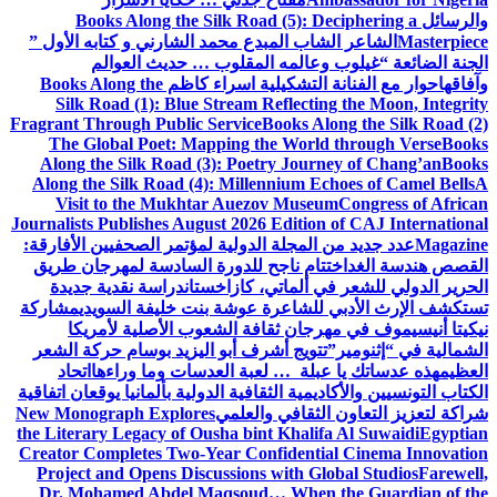
والرسائل
Books Along the Silk Road (5): Deciphering a
Masterpiece
الشاعر الشاب المبدع محمد الشارني و كتابه الأول ”
الجنة الضائعة “
غيلوب وعالمه المقلوب … حديث العوالم
وآفاقها
حوار مع الفنانة التشكيلية اسراء كاظم
Books Along the
Silk Road (1): Blue Stream Reflecting the Moon, Integrity
Fragrant Through Public Service
Books Along the Silk Road (2)
The Global Poet: Mapping the World through Verse
Books
Along the Silk Road (3): Poetry Journey of Chang’an
Books
Along the Silk Road (4): Millennium Echoes of Camel Bells
A
Visit to the Mukhtar Auezov Museum
Congress of African
Journalists Publishes August 2026 Edition of CAJ International
Magazine
عدد جديد من المجلة الدولية لمؤتمر الصحفيين الأفارقة:
القصص هندسة الغد
اختتام ناجح للدورة السادسة لمهرجان طريق
الحرير الدولي للشعر في ألماتي، كازاخستان
دراسة نقدية جديدة
تستكشف الإرث الأدبي للشاعرة عوشة بنت خليفة السويدي
مشاركة
نيكيتا أنيسيموف في مهرجان ثقافة الشعوب الأصلية لأمريكا
الشمالية في “إثنومير”
تتويج أشرف أبو اليزيد بوسام حركة الشعر
العظيم
هذه عدساتك يا عبلة … لعبة العدسات وما وراءها
اتحاد
الكتاب التونسيين والأكاديمية الثقافية الدولية بألمانيا يوقعان اتفاقية
شراكة لتعزيز التعاون الثقافي والعلمي
New Monograph Explores
the Literary Legacy of Ousha bint Khalifa Al Suwaidi
Egyptian
Creator Completes Two-Year Confidential Cinema Innovation
Project and Opens Discussions with Global Studios
Farewell,
Dr. Mohamed Abdel Maqsoud… When the Guardian of the