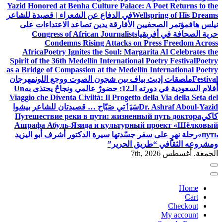
Yazid Honored at Benha Culture Palace: A Poet Returns to the
Wellspring of His Dreams
في الدفاع عن الشعراء | قصيدة للشاعر
نيلس هاف
مؤتمر الصحفيين الأفارقة يدين تصاعد الاعتداءات على
حرية الصحافة في أفريقيا
Congress of African Journalists
Condemns Rising Attacks on Press Freedom Across
Africa
Poetry Ignites the Soul: Margarita Al Celebrates the
Spirit of the 36th Medellín International Poetry Festival
Poetry
as a Bridge of Compassion at the Medellín International Poetry
Festival
ملصقات إديث بياف بين شجون الصوت ووجع اللون
مهرجان
أفلام السعودية في دورته الـ12: حضورٌ عالمي ونجاحٌ يحتذى به
Un
Viaggio che Diventa Civiltà: Il Progetto della Via della Seta del
Dr. Ashraf Aboul-Yazid
سَيَٲتي صَبّاح … قصيدتان للشاعر بيشوا
كاكي
Путешествие реки в пути: жизненный путь доктора
Ашрафа Абуль-Язида и культурный проект «Шёлковый
путь»
رحلة نهرٍ على سفر جسّدتها سيرة الدكتور أشرف أبو اليزيد
ومشروعه الثقافي “طريق الحرير”
الجمعة. أغسطس 7th, 2026
Home
Cart
Checkout
My account