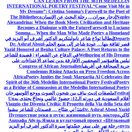
CAN LEARN FROM THE 36TH MEDELLÍN
INTERNATIONAL POETRY FESTIVAL
“Come Visit Me in
My Dreams”: Cristina Somma’s Farewell to the Poet of
Naples
إدجار موران… رحلة البحث عن الإنسان
The Bibliotheca
Alexandrina: When the Book Meets Civilization and Heritage
Becomes a Dialogue with the Future
Farewell to Luciano
Somma… When the Man Who Made Poetry a Homeland
Departs
إيطاليا تودّع شاعر نابولي
تكريم الدكتور أشرف أبو اليزيد في
قصر ثقافة بنها… عودة شاعر إلى منبع الحلم
Dr. Ashraf Aboul-
Yazid Honored at Benha Culture Palace: A Poet Returns to the
Wellspring of His Dreams
في الدفاع عن الشعراء | قصيدة للشاعر
نيلس هاف
مؤتمر الصحفيين الأفارقة يدين تصاعد الاعتداءات على
حرية الصحافة في أفريقيا
Congress of African Journalists
Condemns Rising Attacks on Press Freedom Across
Africa
Poetry Ignites the Soul: Margarita Al Celebrates the
Spirit of the 36th Medellín International Poetry Festival
Poetry
as a Bridge of Compassion at the Medellín International Poetry
Festival
ملصقات إديث بياف بين شجون الصوت ووجع اللون
مهرجان
أفلام السعودية في دورته الـ12: حضورٌ عالمي ونجاحٌ يحتذى به
Un
Viaggio che Diventa Civiltà: Il Progetto della Via della Seta del
Dr. Ashraf Aboul-Yazid
سَيَٲتي صَبّاح … قصيدتان للشاعر بيشوا
كاكي
Путешествие реки в пути: жизненный путь доктора
Ашрафа Абуль-Язида и культурный проект «Шёлковый
путь»
رحلة نهرٍ على سفر جسّدتها سيرة الدكتور أشرف أبو اليزيد
ومشروعه الثقافي “طريق الحرير”