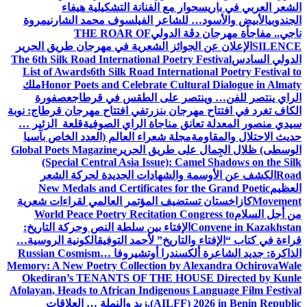
الشعر العربي في باريس
حوار مع الفنانة التشكيلية هيفاء
الجندوبي
الأبيض والأسود… للشاعر الفيلسوف محمد الشارني
مروة
ناجي.. مفاجأة مهرجان دڨة الدولي
THE ROAR OF
SILENCE
الإعلان عن الجوائز الشعرية في مهرجان طريق الحرير
الدولي السادس
The 6th Silk Road International Poetry Festival
List of Awards
6th Silk Road International Poetry Festival to
Honor Poets and Celebrate Cultural Dialogue in Almaty
ملك
الراي ينتصر للفن… وينتصر على الطقس في قرطاج
عصفورة
الكاف تغرد في افتتاح مهرجان بنزرت
في افتتاح مهرجان قرطاج: نوبة
سيدي منصور المعدلة تعانق مناجاة الراي الصوفية
قلعة الزئير …
حديث الاحتلال والمقاومة
مجلة شعراء العالم (العدد الخاص بآسيا
الوسطى) ظلال الجِمال على طريق الحرير
Global Poets Magazine
(Special Central Asia Issue): Camel Shadows on the Silk
Road
الكشف عن الأوسمة والشهادات الجديدة لحركة الشعر
العظيم
New Medals and Certificates for the Grand Poetic
Movement
كازاخستان تستضيف المؤتمر العالمي لقراءات شعرية
من أجل السلام
World Peace Poetry Recitation Congress to
Convene in Kazakhstan
الإفتاء بين سلطة النص وحركة التاريخ:
قراءة في كتاب “الإفتاء والتاريخ” لأحمد التوفيق
الكونية الروسية…
الذاكرة: جديد الشاعرة ألكسندرا أوتشيروفا
Russian Cosmism…
Memory: A New Poetry Collection by Alexandra Ochirova
Wale
Okediran’s TENANTS OF THE HOUSE Directed by Kunle
Afolayan, Heads to African Indigenous Language Film Festival
(AILFF) 2026 in Benin Republic.
زيد والنملة … العلاقات