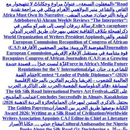
Road”
«المغفلون السبعة».. عنوانٌ مراوغ وحكاياتٌ لا تنتهي
حوار مع
القاص والشاعر منير البولاهمي
الأهرام ويكلي في مراجعة نقدية
لرواية (الترجمان): صخب المنفى
Africa Must Own Its Narrative –
Adeboboye
Al-Ahram Weekly Reviews “The Interpreter”:
Exile’s cacophany
رسالة زيرفان أوسى إلى شيركو بيكس في
ذكراه
مجلة سُلاف الثقافية تحتفي بمهرجان طريق الحرير الدولي
للشعر والفن
World Organization of Writers President Applauds
European Commission Recognition of Congress of African
Journalists
المفوضية الأوروبية: مؤتمر الصحفيين الأفارقة (CAJ)
قوة متنامية في مستقبل الإعلام الإفريقي
European Commission
Recognizes Congress of African Journalists (CAJ) as a Growing
Force in Africa’s Media Future
غزّة ليست خبرًا … قصيدة جديدة
للشاعرة د. حنان عواد
Regulations for the V International
Contest “Leader of Public Diplomacy” (2026)
اختتام القمة
العالمية للشعوب – إفريقيا وتكريم الفائزين بالمرحلة الإقليمية
لمسابقة «قائد الدبلوماسية الشعبية»
الحرب على الذاكرة.. الحرب
على الكتب
The 6th Silk Road International Poetry Art Festival
Concludes Successfully in Almaty, Kazakhstan
عندليب الماندينج..
يحتفل بالذكرى الستين لمهرجان الحمامات
جائزة البردية الذهبية 2026:
الكتابة بوصفها طريق الحرير بين الحضارات
The Golden Papyrus
Award 2026: Writing as a Silk Road of Civilizations
Worldwide
Writers Association Appoints CAJ Editor-in-Chief as Literature
Cultural Ambassador for Nigeria
مفتاح جدتي … حكايا الأسرار
والرسائل
Books Along the Silk Road (5): Deciphering a