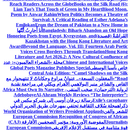
Reach Readers Across the Globe
Books on the Silk Road (6):
Lian Tao’s That Touch of Green in My Heart
Blood Moon.
Poem by Anwar Rahim
When Politics Becomes a Theatre of
Survival: A Critical Reading of Esther Adelana’s
Emilokan
From the Dream of Pakistan to a New Home in
Bangladesh: Biharis Abandon an Old Hope
أَنا أُحارِبُ أَيَّتُها
الفَراشَةُ (قصيدة)
Honoring Poets from Egypt, Kyrgyzstan, and
Kazakhstan with the Hong Kong Literature and Art
Award
Beyond the Language, Vol. III: Fourteen Arab Poetic
Voices Cross Borders Through Translation
Hong Kong
Literature and Art 2026.2: A New Cultural Confluence of
Chinese and International Voices
مجلة «الشعراء العالميون»: عدد
خاص بآسيا الوسطى
Global Poets Magazine Publishes Special
Central Asia Edition: “Camel Shadows on the Silk
Road”
«المغفلون السبعة».. عنوانٌ مراوغ وحكاياتٌ لا تنتهي
حوار مع
القاص والشاعر منير البولاهمي
الأهرام ويكلي في مراجعة نقدية
لرواية (الترجمان): صخب المنفى
Africa Must Own Its Narrative –
Adeboboye
Al-Ahram Weekly Reviews “The Interpreter”:
Exile’s cacophany
رسالة زيرفان أوسى إلى شيركو بيكس في
ذكراه
مجلة سُلاف الثقافية تحتفي بمهرجان طريق الحرير الدولي
للشعر والفن
World Organization of Writers President Applauds
European Commission Recognition of Congress of African
Journalists
المفوضية الأوروبية: مؤتمر الصحفيين الأفارقة (CAJ)
قوة متنامية في مستقبل الإعلام الإفريقي
European Commission