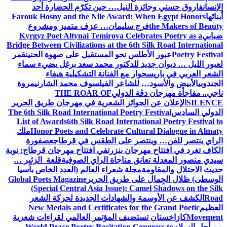
الإنسان
فاروق حسني وجائزة النيل… حين تكرّم الحضارة أحد
أبنائها
Farouk Hosny and the Nile Award: When Egypt Honors
the Makers of Beauty
فرج سليمان… عزف متميز ومشروع
ضبابي
Kyrgyz Poet Altynai Temirova Celebrates Poetry as a
Bridge Between Civilizations at the 6th Silk Road International
Poetry Festival
عبور الأطلس نحو المستقبل على صهوة الحنين
قمر
لعبور الليل … ديوان جديد للدكتور محمد سعد برغل يضيء سماء
الشعر العربي في باريس
حوار مع الفنانة التشكيلية هيفاء
الجندوبي
الأبيض والأسود… للشاعر الفيلسوف محمد الشارني
مروة
ناجي.. مفاجأة مهرجان دڨة الدولي
THE ROAR OF
SILENCE
الإعلان عن الجوائز الشعرية في مهرجان طريق الحرير
الدولي السادس
The 6th Silk Road International Poetry Festival
List of Awards
6th Silk Road International Poetry Festival to
Honor Poets and Celebrate Cultural Dialogue in Almaty
ملك
الراي ينتصر للفن… وينتصر على الطقس في قرطاج
عصفورة
الكاف تغرد في افتتاح مهرجان بنزرت
في افتتاح مهرجان قرطاج: نوبة
سيدي منصور المعدلة تعانق مناجاة الراي الصوفية
قلعة الزئير …
حديث الاحتلال والمقاومة
مجلة شعراء العالم (العدد الخاص بآسيا
الوسطى) ظلال الجِمال على طريق الحرير
Global Poets Magazine
(Special Central Asia Issue): Camel Shadows on the Silk
Road
الكشف عن الأوسمة والشهادات الجديدة لحركة الشعر
العظيم
New Medals and Certificates for the Grand Poetic
Movement
كازاخستان تستضيف المؤتمر العالمي لقراءات شعرية
من أجل السلام
World Peace Poetry Recitation Congress to