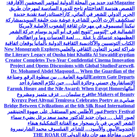
Magazine
عدد جديد من المجلة الدولية لمؤتمر الصحفيين الأفارقة:
القصص هندسة الغد
اختتام ناجح للدورة السادسة لمهرجان طريق
الحرير الدولي للشعر في ألماتي، كازاخستان
دراسة نقدية جديدة
تستكشف الإرث الأدبي للشاعرة عوشة بنت خليفة السويدي
مشاركة
نيكيتا أنيسيموف في مهرجان ثقافة الشعوب الأصلية لأمريكا
الشمالية في “إثنومير”
تتويج أشرف أبو اليزيد بوسام حركة الشعر
العظيم
هذه عدساتك يا عبلة … لعبة العدسات وما وراءها
اتحاد
الكتاب التونسيين والأكاديمية الثقافية الدولية بألمانيا يوقعان اتفاقية
شراكة لتعزيز التعاون الثقافي والعلمي
New Monograph Explores
the Literary Legacy of Ousha bint Khalifa Al Suwaidi
Egyptian
Creator Completes Two-Year Confidential Cinema Innovation
Project and Opens Discussions with Global Studios
Farewell,
Dr. Mohamed Abdel Maqsoud… When the Guardian of the
Eastern Gate Departs
الثانوية العامة… بين سطوة الرقم وصناعة
الإنسان
فاروق حسني وجائزة النيل… حين تكرّم الحضارة أحد
أبنائها
Farouk Hosny and the Nile Award: When Egypt Honors
the Makers of Beauty
فرج سليمان… عزف متميز ومشروع
ضبابي
Kyrgyz Poet Altynai Temirova Celebrates Poetry as a
Bridge Between Civilizations at the 6th Silk Road International
Poetry Festival
عبور الأطلس نحو المستقبل على صهوة الحنين
قمر
لعبور الليل … ديوان جديد للدكتور محمد سعد برغل يضيء سماء
الشعر العربي في باريس
حوار مع الفنانة التشكيلية هيفاء
الجندوبي
الأبيض والأسود… للشاعر الفيلسوف محمد الشارني
مروة
ناجي.. مفاجأة مهرجان دڨة الدولي
THE ROAR OF