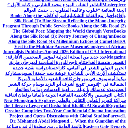
Masterpiece
الشاعر الشاب المبدع محمد الشارني و كتابه الأول ”
الجنة الضائعة “
غيلوب وعالمه المقلوب … حديث العوالم
وآفاقها
حوار مع الفنانة التشكيلية اسراء كاظم
Books Along the
Silk Road (1): Blue Stream Reflecting the Moon, Integrity
Fragrant Through Public Service
Books Along the Silk Road (2)
The Global Poet: Mapping the World through Verse
Books
Along the Silk Road (3): Poetry Journey of Chang’an
Books
Along the Silk Road (4): Millennium Echoes of Camel Bells
A
Visit to the Mukhtar Auezov Museum
Congress of African
Journalists Publishes August 2026 Edition of CAJ International
Magazine
عدد جديد من المجلة الدولية لمؤتمر الصحفيين الأفارقة:
القصص هندسة الغد
اختتام ناجح للدورة السادسة لمهرجان طريق
الحرير الدولي للشعر في ألماتي، كازاخستان
دراسة نقدية جديدة
تستكشف الإرث الأدبي للشاعرة عوشة بنت خليفة السويدي
مشاركة
نيكيتا أنيسيموف في مهرجان ثقافة الشعوب الأصلية لأمريكا
الشمالية في “إثنومير”
تتويج أشرف أبو اليزيد بوسام حركة الشعر
العظيم
هذه عدساتك يا عبلة … لعبة العدسات وما وراءها
اتحاد
الكتاب التونسيين والأكاديمية الثقافية الدولية بألمانيا يوقعان اتفاقية
شراكة لتعزيز التعاون الثقافي والعلمي
New Monograph Explores
the Literary Legacy of Ousha bint Khalifa Al Suwaidi
Egyptian
Creator Completes Two-Year Confidential Cinema Innovation
Project and Opens Discussions with Global Studios
Farewell,
Dr. Mohamed Abdel Maqsoud… When the Guardian of the
Eastern Gate Departs
الثانوية العامة… بين سطوة الرقم وصناعة