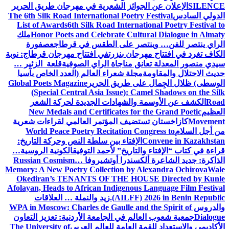
SILENCE
الإعلان عن الجوائز الشعرية في مهرجان طريق الحرير
الدولي السادس
The 6th Silk Road International Poetry Festival
List of Awards
6th Silk Road International Poetry Festival to
Honor Poets and Celebrate Cultural Dialogue in Almaty
ملك
الراي ينتصر للفن… وينتصر على الطقس في قرطاج
عصفورة
الكاف تغرد في افتتاح مهرجان بنزرت
في افتتاح مهرجان قرطاج: نوبة
سيدي منصور المعدلة تعانق مناجاة الراي الصوفية
قلعة الزئير …
حديث الاحتلال والمقاومة
مجلة شعراء العالم (العدد الخاص بآسيا
الوسطى) ظلال الجِمال على طريق الحرير
Global Poets Magazine
(Special Central Asia Issue): Camel Shadows on the Silk
Road
الكشف عن الأوسمة والشهادات الجديدة لحركة الشعر
العظيم
New Medals and Certificates for the Grand Poetic
Movement
كازاخستان تستضيف المؤتمر العالمي لقراءات شعرية
من أجل السلام
World Peace Poetry Recitation Congress to
Convene in Kazakhstan
الإفتاء بين سلطة النص وحركة التاريخ:
قراءة في كتاب “الإفتاء والتاريخ” لأحمد التوفيق
الكونية الروسية…
الذاكرة: جديد الشاعرة ألكسندرا أوتشيروفا
Russian Cosmism…
Memory: A New Poetry Collection by Alexandra Ochirova
Wale
Okediran’s TENANTS OF THE HOUSE Directed by Kunle
Afolayan, Heads to African Indigenous Language Film Festival
(AILFF) 2026 in Benin Republic.
زيد والنملة … العلاقات
والدروس
WPA in Moscow: Charles de Gaulle and the Spirit of
Dialogue
جمعية شعوب العالم في الجامعة الأردنية: تعزيز التعاون
الأكاديمي والاستعداد للقمة العامة للعالم العربي
The University of