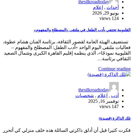
thesilkroadtoday
أحداث
,
إعلام
يونيو 29, 2026
124 views
القليوبية تحتفي بأدب الطفل في ملتقى «المصطلح والمفهوم»
تستضيف الهيئة العامة لقصور الثقافة، برئاسة الفنان هشام عطوة،
فعاليات ملتقى اليوم الواحد «أدب الطفل: المصطلح والمفهوم –
القليوبية نموذجًا»، الذي ينظمه إقليم القاهرة الكبرى وشمال الصعيد
الثقافي برئاسة…
Continue reading
thesilkroadtoday
أدب
,
إعلام
,
شخصيات
نوفمبر 16, 2025
147 views
تلك الذاكرة (قصيدة)
فكرت كثيرا قبل أن أدلق ذاكرتي السائلة هذه خلف منزلي كي أتحرر