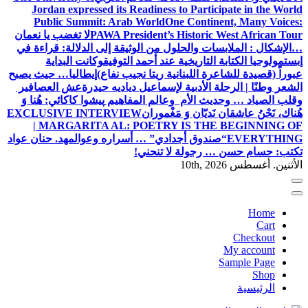
Jordan expressed its Readiness to Participate in the World
Public Summit: Arab World
One Continent, Many Voices:
PAWA President’s Historic West African Tour
لا تغضب يا نعمان
…الإشكال : الملابسات والحلول
من الوثيقة إلى الدلالة: قراءة في
إبستمولوجيا الكتابة التاريخية عند أحمد التوفيق
وكانت البداية
عبوراً (قصيدة للشاعرة اللبنانية ريتا نجيب نفاع)
إيطاليا… حيث يصبح
الشعر وطنًا | الرحلة الأدبية لإسماعيل دياديه حيدرة
عش العصافير
وقلب الصياد … وحديث الأم وعالم المفاهيم
پیشوا کاکائي: هُنا وَ
هُناك، نَحْنُ عاشقان نَديّان وَ مَغْموران
EXCLUSIVE INTERVIEW
| MARGARITA AL: POETRY IS THE BEGINNING OF
EVERYTHING
“صندوق أجدادي” … أسراره وعوالمه
د. حنان عواد
تكتب: حسام حسن … رجولة لا تنحني!
الأثنين. أغسطس 10th, 2026
Home
Cart
Checkout
My account
Sample Page
Shop
الرئيسية