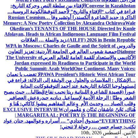
Convene in Kazakhstan
الإفتاء بين سلطة النص وحركة التاريخ:
قراءة في كتاب “الإفتاء والتاريخ” لأحمد التوفيق
الكونية الروسية…
الذاكرة: جديد الشاعرة ألكسندرا أوتشيروفا
Russian Cosmism…
Memory: A New Poetry Collection by Alexandra Ochirova
Wale
Okediran’s TENANTS OF THE HOUSE Directed by Kunle
Afolayan, Heads to African Indigenous Language Film Festival
(AILFF) 2026 in Benin Republic.
زيد والنملة … العلاقات
والدروس
WPA in Moscow: Charles de Gaulle and the Spirit of
Dialogue
جمعية شعوب العالم في الجامعة الأردنية: تعزيز التعاون
الأكاديمي والاستعداد للقمة العامة للعالم العربي
The University of
Jordan expressed its Readiness to Participate in the World
Public Summit: Arab World
One Continent, Many Voices:
PAWA President’s Historic West African Tour
لا تغضب يا نعمان
…الإشكال : الملابسات والحلول
من الوثيقة إلى الدلالة: قراءة في
إبستمولوجيا الكتابة التاريخية عند أحمد التوفيق
وكانت البداية
عبوراً (قصيدة للشاعرة اللبنانية ريتا نجيب نفاع)
إيطاليا… حيث يصبح
الشعر وطنًا | الرحلة الأدبية لإسماعيل دياديه حيدرة
عش العصافير
وقلب الصياد … وحديث الأم وعالم المفاهيم
پیشوا کاکائي: هُنا وَ
هُناك، نَحْنُ عاشقان نَديّان وَ مَغْموران
EXCLUSIVE INTERVIEW
| MARGARITA AL: POETRY IS THE BEGINNING OF
EVERYTHING
“صندوق أجدادي” … أسراره وعوالمه
د. حنان عواد
تكتب: حسام حسن … رجولة لا تنحني!
الأثنين. أغسطس 10th, 2026