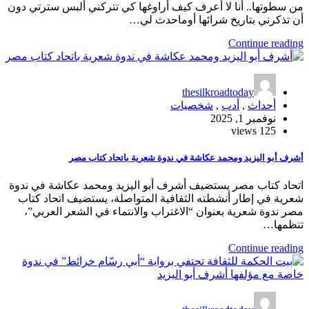
من سطوتها.. أنا لا أعرف كيف أراوغها كي تتركني ألبس سترتي دون
أن تذكرني بتاريخ شرائها أوماحدث لي…
Continue reading
thesilkroadtoday
أحداث
,
أدب
,
شخصيات
نوفمبر 1, 2025
125 views
أشرف أبو اليزيد ومحمد عكاشة في ندوة شعرية باتحاد كتاب مصر
اتحاد كتاب مصر يستضيف أشرف أبو اليزيد ومحمد عكاشة في ندوة
شعرية في إطار أنشطته الثقافية المتواصلة، يستضيف اتحاد كتاب
مصر ندوة شعرية بعنوان “الاغتراب والانتماء في الشعر العربي”،
تنظمها…
Continue reading