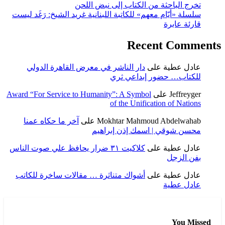
تخرج الباحثة من الكتاب إلى نبض اللحن
سلسلة «أيّام معهم» للكاتبة اللبنانية غريد الشيخ: رَغَد ليست
قارئة عابرة
Recent Comments
عادل عطية
على
دار الناشر في معرض القاهرة الدولي
للكتاب… حضور إبداعي ثري
Jeffreyger
على
Award “For Service to Humanity”: A Symbol
of the Unification of Nations
Mokhtar Mahmoud Abdelwahab
على
آخر ما حكاه عمنا
محسن شوقي | اسمك إذن إبراهيم
عادل عطية
على
كلاكيت ٣١ ضرار يحافظ علي صوت الناس
بفن الزجل
عادل عطية
على
أشواك متناثرة … مقالات ساخرة للكاتب
عادل عطية
You Missed