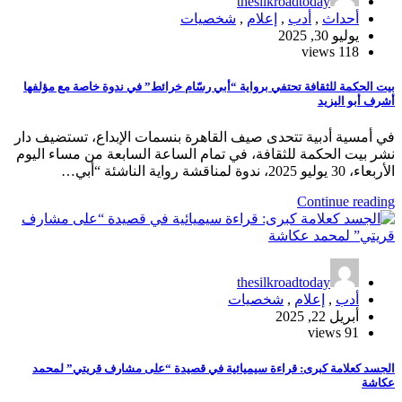
thesilkroadtoday
أحداث
,
أدب
,
إعلام
,
شخصيات
يوليو 30, 2025
118 views
بيت الحكمة للثقافة تحتفي برواية “أبي رسّام خرائط” في ندوة خاصة مع مؤلفها
أشرف أبو اليزيد
في أمسية أدبية تتحدى صيف القاهرة بنسمات الإبداع، تستضيف دار
نشر بيت الحكمة للثقافة، في تمام الساعة السابعة من مساء اليوم
الأربعاء، 30 يوليو 2025، ندوة لمناقشة رواية الناشئة “أبي…
Continue reading
thesilkroadtoday
أدب
,
إعلام
,
شخصيات
أبريل 22, 2025
91 views
الجسد كعلامة كبرى: قراءة سيميائية في قصيدة “على مشارف قريتي” لمحمد
عكاشة