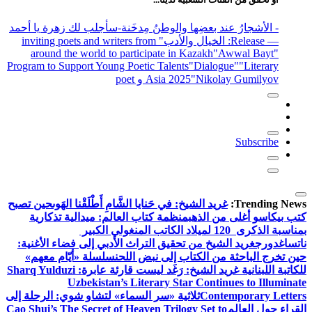
- الأشجارُ عند بعضِها والوطنُ مِدخَنة
-سأجلب لك زهرة يا أحمد
— Release
: الخيال والأدب
" inviting poets and writers from
around the world to participate in Kazakh
"Awwal Bayt"
Program to Support Young Poetic Talents
"Dialogue"
"Literary
"Nikolay Gumilyov و poet
Asia 2025
Subscribe
Trending News:
غريد الشيخ: في حَنايا الشَّامِ أَطْلَقْنا الهَوى
حين تصبح
كتب بيكاسو أغلى من الذهب
منظمة كتاب العالم: ميدالية تذكارية
بمناسبة الذكرى 120 لميلاد الكاتب المنغولي الكبير
ناتساغدورج
غريد الشيخ من تحقيق التراث الأدبي إلى فضاء الأغنية:
حين تخرج الباحثة من الكتاب إلى نبض اللحن
سلسلة «أيّام معهم»
للكاتبة اللبنانية غريد الشيخ: رَغَد ليست قارئة عابرة
Sharq Yulduzi :
Uzbekistan’s Literary Star Continues to Illuminate
Contemporary Letters
ثلاثية «سر السماء» لتشاو شوي: الرحلة إلى
القراء حول العالم
Cao Shui’s The Secret of Heaven Trilogy Set to