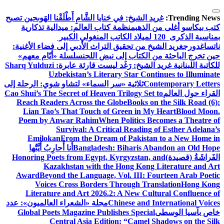
التجاوز
إلى
Trending News:
غريد الشيخ: في حَنايا الشَّامِ أَطْلَقْنا الهَوى
حين تصبح
المحتوى
كتب بيكاسو أغلى من الذهب
منظمة كتاب العالم: ميدالية تذكارية
بمناسبة الذكرى 120 لميلاد الكاتب المنغولي الكبير
ناتساغدورج
غريد الشيخ من تحقيق التراث الأدبي إلى فضاء الأغنية:
حين تخرج الباحثة من الكتاب إلى نبض اللحن
سلسلة «أيّام معهم»
للكاتبة اللبنانية غريد الشيخ: رَغَد ليست قارئة عابرة
Sharq Yulduzi :
Uzbekistan’s Literary Star Continues to Illuminate
Contemporary Letters
ثلاثية «سر السماء» لتشاو شوي: الرحلة إلى
القراء حول العالم
Cao Shui’s The Secret of Heaven Trilogy Set to
Reach Readers Across the Globe
Books on the Silk Road (6):
Lian Tao’s That Touch of Green in My Heart
Blood Moon.
Poem by Anwar Rahim
When Politics Becomes a Theatre of
Survival: A Critical Reading of Esther Adelana’s
Emilokan
From the Dream of Pakistan to a New Home in
Bangladesh: Biharis Abandon an Old Hope
أَنا أُحارِبُ أَيَّتُها
الفَراشَةُ (قصيدة)
Honoring Poets from Egypt, Kyrgyzstan, and
Kazakhstan with the Hong Kong Literature and Art
Award
Beyond the Language, Vol. III: Fourteen Arab Poetic
Voices Cross Borders Through Translation
Hong Kong
Literature and Art 2026.2: A New Cultural Confluence of
Chinese and International Voices
مجلة «الشعراء العالميون»: عدد
خاص بآسيا الوسطى
Global Poets Magazine Publishes Special
Central Asia Edition: “Camel Shadows on the Silk