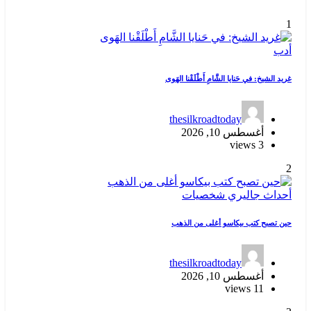
1
أدب
غريد الشيخ: في حَنايا الشَّامِ أَطْلَقْنا الهَوى
thesilkroadtoday
أغسطس 10, 2026
3 views
2
أحداث
جاليري
شخصيات
حين تصبح كتب بيكاسو أغلى من الذهب
thesilkroadtoday
أغسطس 10, 2026
11 views