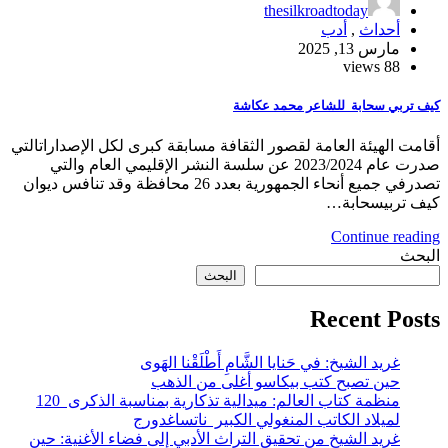
thesilkroadtoday
أحداث
,
أدب
مارس 13, 2025
88 views
كيف تربي سحابة للشاعر محمد عكاشة
أقامت الهيئة العامة لقصور الثقافة مسابقة كبرى لكل الإصداراتالتي
صدرت عام 2023/2024 عن سلسة النشر الإقليمي العام والتي
تصدرفي جميع أنحاء الجمهورية بعدد 26 محافظة وقد تنافس ديوان
كيف تربيسحابة…
Continue reading
البحث
البحث
Recent Posts
غريد الشيخ: في حَنايا الشَّامِ أَطْلَقْنا الهَوى
حين تصبح كتب بيكاسو أغلى من الذهب
منظمة كتاب العالم: ميدالية تذكارية بمناسبة الذكرى 120
لميلاد الكاتب المنغولي الكبير ناتساغدورج
غريد الشيخ من تحقيق التراث الأدبي إلى فضاء الأغنية: حين