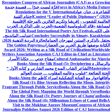
Recognizes Congress of African Journalists (CAJ) as a Growing
Force in Africa’s Media Future
غزّة ليست خبرًا … قصيدة جديدة
للشاعرة د. حنان عواد
Regulations for the V International
Contest “Leader of Public Diplomacy” (2026)
اختتام القمة
العالمية للشعوب – إفريقيا وتكريم الفائزين بالمرحلة الإقليمية
لمسابقة «قائد الدبلوماسية الشعبية»
الحرب على الذاكرة.. الحرب
على الكتب
The 6th Silk Road International Poetry Art Festival
Concludes Successfully in Almaty, Kazakhstan
عندليب الماندينج..
يحتفل بالذكرى الستين لمهرجان الحمامات
جائزة البردية الذهبية 2026:
الكتابة بوصفها طريق الحرير بين الحضارات
The Golden Papyrus
Award 2026: Writing as a Silk Road of Civilizations
Worldwide
Writers Association Appoints CAJ Editor-in-Chief as Literature
Cultural Ambassador for Nigeria
مفتاح جدتي … حكايا الأسرار
والرسائل
Books Along the Silk Road (5): Deciphering a
Masterpiece
الشاعر الشاب المبدع محمد الشارني و كتابه الأول ”
الجنة الضائعة “
غيلوب وعالمه المقلوب … حديث العوالم
وآفاقها
حوار مع الفنانة التشكيلية اسراء كاظم
Books Along the
Silk Road (1): Blue Stream Reflecting the Moon, Integrity
Fragrant Through Public Service
Books Along the Silk Road (2)
The Global Poet: Mapping the World through Verse
Books
Along the Silk Road (3): Poetry Journey of Chang’an
Books
Along the Silk Road (4): Millennium Echoes of Camel Bells
A
Visit to the Mukhtar Auezov Museum
Congress of African
Journalists Publishes August 2026 Edition of CAJ International