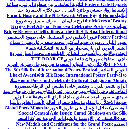
Eastern Gate Departs
الثانوية العامة… بين سطوة الرقم وصناعة
الإنسان
فاروق حسني وجائزة النيل… حين تكرّم الحضارة أحد
أبنائها
Farouk Hosny and the Nile Award: When Egypt Honors
the Makers of Beauty
فرج سليمان… عزف متميز ومشروع
ضبابي
Kyrgyz Poet Altynai Temirova Celebrates Poetry as a
Bridge Between Civilizations at the 6th Silk Road International
Poetry Festival
عبور الأطلس نحو المستقبل على صهوة الحنين
قمر
لعبور الليل … ديوان جديد للدكتور محمد سعد برغل يضيء سماء
الشعر العربي في باريس
حوار مع الفنانة التشكيلية هيفاء
الجندوبي
الأبيض والأسود… للشاعر الفيلسوف محمد الشارني
مروة
ناجي.. مفاجأة مهرجان دڨة الدولي
THE ROAR OF
SILENCE
الإعلان عن الجوائز الشعرية في مهرجان طريق الحرير
الدولي السادس
The 6th Silk Road International Poetry Festival
List of Awards
6th Silk Road International Poetry Festival to
Honor Poets and Celebrate Cultural Dialogue in Almaty
ملك
الراي ينتصر للفن… وينتصر على الطقس في قرطاج
عصفورة
الكاف تغرد في افتتاح مهرجان بنزرت
في افتتاح مهرجان قرطاج: نوبة
سيدي منصور المعدلة تعانق مناجاة الراي الصوفية
قلعة الزئير …
حديث الاحتلال والمقاومة
مجلة شعراء العالم (العدد الخاص بآسيا
الوسطى) ظلال الجِمال على طريق الحرير
Global Poets Magazine
(Special Central Asia Issue): Camel Shadows on the Silk
Road
الكشف عن الأوسمة والشهادات الجديدة لحركة الشعر
العظيم
New Medals and Certificates for the Grand Poetic