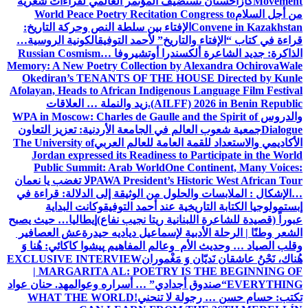
Movement
كازاخستان تستضيف المؤتمر العالمي لقراءات شعرية
من أجل السلام
World Peace Poetry Recitation Congress to
Convene in Kazakhstan
الإفتاء بين سلطة النص وحركة التاريخ:
قراءة في كتاب “الإفتاء والتاريخ” لأحمد التوفيق
الكونية الروسية…
الذاكرة: جديد الشاعرة ألكسندرا أوتشيروفا
Russian Cosmism…
Memory: A New Poetry Collection by Alexandra Ochirova
Wale
Okediran’s TENANTS OF THE HOUSE Directed by Kunle
Afolayan, Heads to African Indigenous Language Film Festival
(AILFF) 2026 in Benin Republic.
زيد والنملة … العلاقات
والدروس
WPA in Moscow: Charles de Gaulle and the Spirit of
Dialogue
جمعية شعوب العالم في الجامعة الأردنية: تعزيز التعاون
الأكاديمي والاستعداد للقمة العامة للعالم العربي
The University of
Jordan expressed its Readiness to Participate in the World
Public Summit: Arab World
One Continent, Many Voices:
PAWA President’s Historic West African Tour
لا تغضب يا نعمان
…الإشكال : الملابسات والحلول
من الوثيقة إلى الدلالة: قراءة في
إبستمولوجيا الكتابة التاريخية عند أحمد التوفيق
وكانت البداية
عبوراً (قصيدة للشاعرة اللبنانية ريتا نجيب نفاع)
إيطاليا… حيث يصبح
الشعر وطنًا | الرحلة الأدبية لإسماعيل دياديه حيدرة
عش العصافير
وقلب الصياد … وحديث الأم وعالم المفاهيم
پیشوا کاکائي: هُنا وَ
هُناك، نَحْنُ عاشقان نَديّان وَ مَغْموران
EXCLUSIVE INTERVIEW
| MARGARITA AL: POETRY IS THE BEGINNING OF
EVERYTHING
“صندوق أجدادي” … أسراره وعوالمه
د. حنان عواد
تكتب: حسام حسن … رجولة لا تنحني!
WHAT THE WORLD