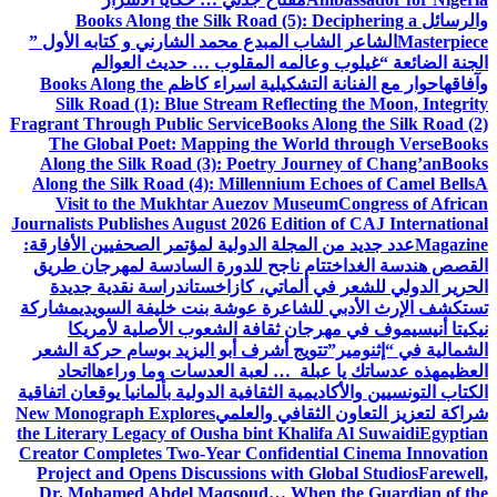
والرسائل
Books Along the Silk Road (5): Deciphering a
Masterpiece
الشاعر الشاب المبدع محمد الشارني و كتابه الأول ”
الجنة الضائعة “
غيلوب وعالمه المقلوب … حديث العوالم
وآفاقها
حوار مع الفنانة التشكيلية اسراء كاظم
Books Along the
Silk Road (1): Blue Stream Reflecting the Moon, Integrity
Fragrant Through Public Service
Books Along the Silk Road (2)
The Global Poet: Mapping the World through Verse
Books
Along the Silk Road (3): Poetry Journey of Chang’an
Books
Along the Silk Road (4): Millennium Echoes of Camel Bells
A
Visit to the Mukhtar Auezov Museum
Congress of African
Journalists Publishes August 2026 Edition of CAJ International
Magazine
عدد جديد من المجلة الدولية لمؤتمر الصحفيين الأفارقة:
القصص هندسة الغد
اختتام ناجح للدورة السادسة لمهرجان طريق
الحرير الدولي للشعر في ألماتي، كازاخستان
دراسة نقدية جديدة
تستكشف الإرث الأدبي للشاعرة عوشة بنت خليفة السويدي
مشاركة
نيكيتا أنيسيموف في مهرجان ثقافة الشعوب الأصلية لأمريكا
الشمالية في “إثنومير”
تتويج أشرف أبو اليزيد بوسام حركة الشعر
العظيم
هذه عدساتك يا عبلة … لعبة العدسات وما وراءها
اتحاد
الكتاب التونسيين والأكاديمية الثقافية الدولية بألمانيا يوقعان اتفاقية
شراكة لتعزيز التعاون الثقافي والعلمي
New Monograph Explores
the Literary Legacy of Ousha bint Khalifa Al Suwaidi
Egyptian
Creator Completes Two-Year Confidential Cinema Innovation
Project and Opens Discussions with Global Studios
Farewell,
Dr. Mohamed Abdel Maqsoud… When the Guardian of the