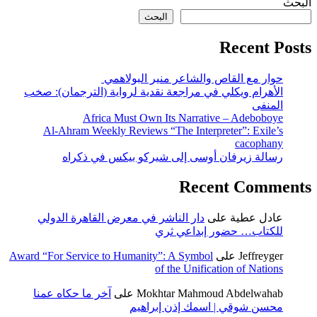
البحث
البحث
Recent Posts
حوار مع القاص والشاعر منير البولاهمي
الأهرام ويكلي في مراجعة نقدية لرواية (الترجمان): صخب
المنفى
Africa Must Own Its Narrative – Adeboboye
Al-Ahram Weekly Reviews “The Interpreter”: Exile’s
cacophany
رسالة زيرفان أوسى إلى شيركو بيكس في ذكراه
Recent Comments
عادل عطية
على
دار الناشر في معرض القاهرة الدولي
للكتاب… حضور إبداعي ثري
Jeffreyger
على
Award “For Service to Humanity”: A Symbol
of the Unification of Nations
Mokhtar Mahmoud Abdelwahab
على
آخر ما حكاه عمنا
محسن شوقي | اسمك إذن إبراهيم