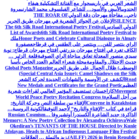
الشعر العربي في باريس
حوار مع الفنانة التشكيلية هيفاء
الجندوبي
الأبيض والأسود… للشاعر الفيلسوف محمد الشارني
مروة
ناجي.. مفاجأة مهرجان دڨة الدولي
THE ROAR OF
SILENCE
الإعلان عن الجوائز الشعرية في مهرجان طريق الحرير
الدولي السادس
The 6th Silk Road International Poetry Festival
List of Awards
6th Silk Road International Poetry Festival to
Honor Poets and Celebrate Cultural Dialogue in Almaty
ملك
الراي ينتصر للفن… وينتصر على الطقس في قرطاج
عصفورة
الكاف تغرد في افتتاح مهرجان بنزرت
في افتتاح مهرجان قرطاج: نوبة
سيدي منصور المعدلة تعانق مناجاة الراي الصوفية
قلعة الزئير …
حديث الاحتلال والمقاومة
مجلة شعراء العالم (العدد الخاص بآسيا
الوسطى) ظلال الجِمال على طريق الحرير
Global Poets Magazine
(Special Central Asia Issue): Camel Shadows on the Silk
Road
الكشف عن الأوسمة والشهادات الجديدة لحركة الشعر
العظيم
New Medals and Certificates for the Grand Poetic
Movement
كازاخستان تستضيف المؤتمر العالمي لقراءات شعرية
من أجل السلام
World Peace Poetry Recitation Congress to
Convene in Kazakhstan
الإفتاء بين سلطة النص وحركة التاريخ:
قراءة في كتاب “الإفتاء والتاريخ” لأحمد التوفيق
الكونية الروسية…
الذاكرة: جديد الشاعرة ألكسندرا أوتشيروفا
Russian Cosmism…
Memory: A New Poetry Collection by Alexandra Ochirova
Wale
Okediran’s TENANTS OF THE HOUSE Directed by Kunle
Afolayan, Heads to African Indigenous Language Film Festival
(AILFF) 2026 in Benin Republic.
زيد والنملة … العلاقات