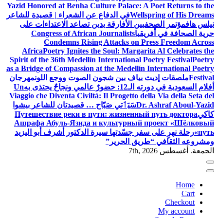
Yazid Honored at Benha Culture Palace: A Poet Returns to the
Wellspring of His Dreams
في الدفاع عن الشعراء | قصيدة للشاعر
نيلس هاف
مؤتمر الصحفيين الأفارقة يدين تصاعد الاعتداءات على
حرية الصحافة في أفريقيا
Congress of African Journalists
Condemns Rising Attacks on Press Freedom Across
Africa
Poetry Ignites the Soul: Margarita Al Celebrates the
Spirit of the 36th Medellín International Poetry Festival
Poetry
as a Bridge of Compassion at the Medellín International Poetry
Festival
ملصقات إديث بياف بين شجون الصوت ووجع اللون
مهرجان
أفلام السعودية في دورته الـ12: حضورٌ عالمي ونجاحٌ يحتذى به
Un
Viaggio che Diventa Civiltà: Il Progetto della Via della Seta del
Dr. Ashraf Aboul-Yazid
سَيَٲتي صَبّاح … قصيدتان للشاعر بيشوا
كاكي
Путешествие реки в пути: жизненный путь доктора
Ашрафа Абуль-Язида и культурный проект «Шёлковый
путь»
رحلة نهرٍ على سفر جسّدتها سيرة الدكتور أشرف أبو اليزيد
ومشروعه الثقافي “طريق الحرير”
الجمعة. أغسطس 7th, 2026
Home
Cart
Checkout
My account