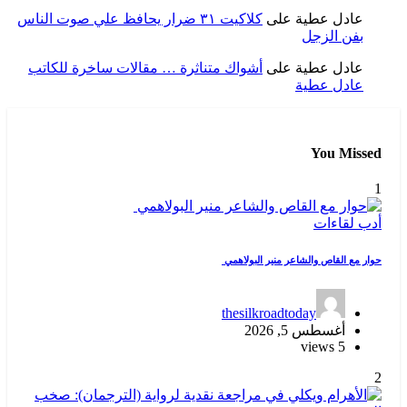
عادل عطية
على
كلاكيت ٣١ ضرار يحافظ علي صوت الناس
بفن الزجل
عادل عطية
على
أشواك متناثرة … مقالات ساخرة للكاتب
عادل عطية
You Missed
1
أدب
لقاءات
حوار مع القاص والشاعر منير البولاهمي
thesilkroadtoday
أغسطس 5, 2026
5 views
2