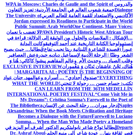
والدروس
WPA in Moscow: Charles de Gaulle and the Spirit of
Dialogue
جمعية شعوب العالم في الجامعة الأردنية: تعزيز التعاون
الأكاديمي والاستعداد للقمة العامة للعالم العربي
The University of
Jordan expressed its Readiness to Participate in the World
Public Summit: Arab World
One Continent, Many Voices:
PAWA President’s Historic West African Tour
لا تغضب يا نعمان
…الإشكال : الملابسات والحلول
من الوثيقة إلى الدلالة: قراءة في
إبستمولوجيا الكتابة التاريخية عند أحمد التوفيق
وكانت البداية
عبوراً (قصيدة للشاعرة اللبنانية ريتا نجيب نفاع)
إيطاليا… حيث يصبح
الشعر وطنًا | الرحلة الأدبية لإسماعيل دياديه حيدرة
عش العصافير
وقلب الصياد … وحديث الأم وعالم المفاهيم
پیشوا کاکائي: هُنا وَ
هُناك، نَحْنُ عاشقان نَديّان وَ مَغْموران
EXCLUSIVE INTERVIEW
| MARGARITA AL: POETRY IS THE BEGINNING OF
EVERYTHING
“صندوق أجدادي” … أسراره وعوالمه
د. حنان عواد
تكتب: حسام حسن … رجولة لا تنحني!
WHAT THE WORLD
CAN LEARN FROM THE 36TH MEDELLÍN
INTERNATIONAL POETRY FESTIVAL
“Come Visit Me in
My Dreams”: Cristina Somma’s Farewell to the Poet of
Naples
إدجار موران… رحلة البحث عن الإنسان
The Bibliotheca
Alexandrina: When the Book Meets Civilization and Heritage
Becomes a Dialogue with the Future
Farewell to Luciano
Somma… When the Man Who Made Poetry a Homeland
Departs
إيطاليا تودّع شاعر نابولي
تكريم الدكتور أشرف أبو اليزيد في
قصر ثقافة بنها… عودة شاعر إلى منبع الحلم
Dr. Ashraf Aboul-