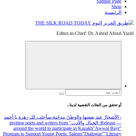
Sample Page
Shop
الرئيسية
Editor-in-Chief: Dr. Ashraf Aboul-Yazid
البحث
عن:
أو تحقق من الفئات الشعبية لدينا...
- الأشجارُ عند بعضِها والوطنُ مِدخَنة
-سأجلب لك زهرة يا أحمد
— Release
: الخيال والأدب
" inviting poets and writers from
around the world to participate in Kazakh
"Awwal Bayt"
Program to Support Young Poetic Talents
"Dialogue"
"Literary