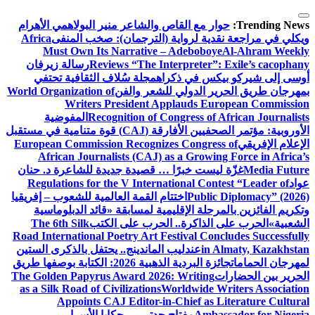
التجاوز
إلى
Trending News:
حوار مع القاص والشاعر منير البولاهمي
الأهرام
المحتوى
ويكلي في مراجعة نقدية لرواية (الترجمان): صخب المنفى
Africa
Must Own Its Narrative – Adeboboye
Al-Ahram Weekly
Reviews “The Interpreter”: Exile’s cacophany
رسالة زيرفان
أوسى إلى شيركو بيكس في ذكراه
مجلة سُلاف الثقافية تحتفي
بمهرجان طريق الحرير الدولي للشعر والفن
World Organization of
Writers President Applauds European Commission
Recognition of Congress of African Journalists
المفوضية
الأوروبية: مؤتمر الصحفيين الأفارقة (CAJ) قوة متنامية في مستقبل
الإعلام الإفريقي
European Commission Recognizes Congress of
African Journalists (CAJ) as a Growing Force in Africa’s
Media Future
غزّة ليست خبرًا … قصيدة جديدة للشاعرة د. حنان
عواد
Regulations for the V International Contest “Leader of
Public Diplomacy” (2026)
اختتام القمة العالمية للشعوب – إفريقيا
وتكريم الفائزين بالمرحلة الإقليمية لمسابقة «قائد الدبلوماسية
الشعبية»
الحرب على الذاكرة.. الحرب على الكتب
The 6th Silk
Road International Poetry Art Festival Concludes Successfully
in Almaty, Kazakhstan
عندليب الماندينج.. يحتفل بالذكرى الستين
لمهرجان الحمامات
جائزة البردية الذهبية 2026: الكتابة بوصفها طريق
الحرير بين الحضارات
The Golden Papyrus Award 2026: Writing
as a Silk Road of Civilizations
Worldwide Writers Association
Appoints CAJ Editor-in-Chief as Literature Cultural
Ambassador for Nigeria
مفتاح جدتي … حكايا الأسرار