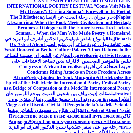
CAN LEARN FROM THE 36TH MEDELLÍN
INTERNATIONAL POETRY FESTIVAL
“Come Visit Me in
My Dreams”: Cristina Somma’s Farewell to the Poet of
Naples
إدجار موران… رحلة البحث عن الإنسان
The Bibliotheca
Alexandrina: When the Book Meets Civilization and Heritage
Becomes a Dialogue with the Future
Farewell to Luciano
Somma… When the Man Who Made Poetry a Homeland
Departs
إيطاليا تودّع شاعر نابولي
تكريم الدكتور أشرف أبو اليزيد في
قصر ثقافة بنها… عودة شاعر إلى منبع الحلم
Dr. Ashraf Aboul-
Yazid Honored at Benha Culture Palace: A Poet Returns to the
Wellspring of His Dreams
في الدفاع عن الشعراء | قصيدة للشاعر
نيلس هاف
مؤتمر الصحفيين الأفارقة يدين تصاعد الاعتداءات على
حرية الصحافة في أفريقيا
Congress of African Journalists
Condemns Rising Attacks on Press Freedom Across
Africa
Poetry Ignites the Soul: Margarita Al Celebrates the
Spirit of the 36th Medellín International Poetry Festival
Poetry
as a Bridge of Compassion at the Medellín International Poetry
Festival
ملصقات إديث بياف بين شجون الصوت ووجع اللون
مهرجان
أفلام السعودية في دورته الـ12: حضورٌ عالمي ونجاحٌ يحتذى به
Un
Viaggio che Diventa Civiltà: Il Progetto della Via della Seta del
Dr. Ashraf Aboul-Yazid
سَيَٲتي صَبّاح … قصيدتان للشاعر بيشوا
كاكي
Путешествие реки в пути: жизненный путь доктора
Ашрафа Абуль-Язида и культурный проект «Шёлковый
путь»
رحلة نهرٍ على سفر جسّدتها سيرة الدكتور أشرف أبو اليزيد
ومشروعه الثقافي “طريق الحرير”