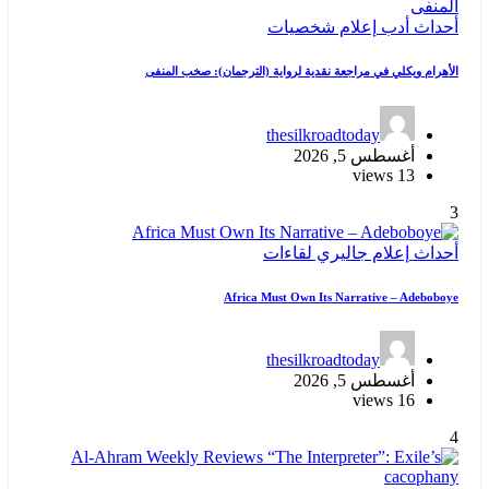
أحداث
أدب
إعلام
شخصيات
الأهرام ويكلي في مراجعة نقدية لرواية (الترجمان): صخب المنفى
thesilkroadtoday
أغسطس 5, 2026
13 views
3
أحداث
إعلام
جاليري
لقاءات
Africa Must Own Its Narrative – Adeboboye
thesilkroadtoday
أغسطس 5, 2026
16 views
4