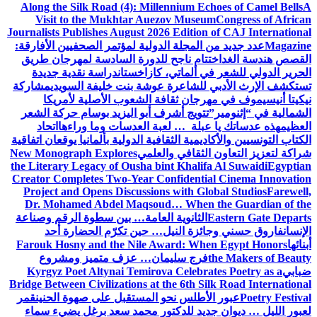
Along the Silk Road (4): Millennium Echoes of Camel Bells
A
Visit to the Mukhtar Auezov Museum
Congress of African
Journalists Publishes August 2026 Edition of CAJ International
Magazine
عدد جديد من المجلة الدولية لمؤتمر الصحفيين الأفارقة:
القصص هندسة الغد
اختتام ناجح للدورة السادسة لمهرجان طريق
الحرير الدولي للشعر في ألماتي، كازاخستان
دراسة نقدية جديدة
تستكشف الإرث الأدبي للشاعرة عوشة بنت خليفة السويدي
مشاركة
نيكيتا أنيسيموف في مهرجان ثقافة الشعوب الأصلية لأمريكا
الشمالية في “إثنومير”
تتويج أشرف أبو اليزيد بوسام حركة الشعر
العظيم
هذه عدساتك يا عبلة … لعبة العدسات وما وراءها
اتحاد
الكتاب التونسيين والأكاديمية الثقافية الدولية بألمانيا يوقعان اتفاقية
شراكة لتعزيز التعاون الثقافي والعلمي
New Monograph Explores
the Literary Legacy of Ousha bint Khalifa Al Suwaidi
Egyptian
Creator Completes Two-Year Confidential Cinema Innovation
Project and Opens Discussions with Global Studios
Farewell,
Dr. Mohamed Abdel Maqsoud… When the Guardian of the
Eastern Gate Departs
الثانوية العامة… بين سطوة الرقم وصناعة
الإنسان
فاروق حسني وجائزة النيل… حين تكرّم الحضارة أحد
أبنائها
Farouk Hosny and the Nile Award: When Egypt Honors
the Makers of Beauty
فرج سليمان… عزف متميز ومشروع
ضبابي
Kyrgyz Poet Altynai Temirova Celebrates Poetry as a
Bridge Between Civilizations at the 6th Silk Road International
Poetry Festival
عبور الأطلس نحو المستقبل على صهوة الحنين
قمر
لعبور الليل … ديوان جديد للدكتور محمد سعد برغل يضيء سماء