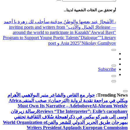
عن:
أو تحقق من الفئات الشعبية لدينا...
- الأشجارُ عند بعضِها والوطنُ مِدخَنة
-سأجلب لك زهرة يا أحمد
— Release
: الخيال والأدب
" inviting poets and writers from
around the world to participate in Kazakh
"Awwal Bayt"
Program to Support Young Poetic Talents
"Dialogue"
"Literary
"Nikolay Gumilyov و poet
Asia 2025
Subscribe
Trending News:
حوار مع القاص والشاعر منير البولاهمي
الأهرام
ويكلي في مراجعة نقدية لرواية (الترجمان): صخب المنفى
Africa
Must Own Its Narrative – Adeboboye
Al-Ahram Weekly
Reviews “The Interpreter”: Exile’s cacophany
رسالة زيرفان
أوسى إلى شيركو بيكس في ذكراه
مجلة سُلاف الثقافية تحتفي
بمهرجان طريق الحرير الدولي للشعر والفن
World Organization of
Writers President Applauds European Commission