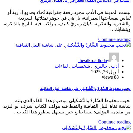
المدينة في الأدب: من الفضاء الجغرافي إلى الكيان الرمزي
ليست المدينة في الأدب مجرد رقعة جغرافية تُحدَّد بحدودٍ إدارية أو
تُقاس بمساحتها العمرانية، بل هي في جوهر تمثلاتها السردية
والشعرية والفكرية، كيانٌ رمزيّ كثيف، يتراكب فيه التاريخ بالذاكرة،
ويتشابك…
Continue reading
thesilkroadtoday
أدب
,
جاليري
,
شخصيات
,
لقاءات
أبريل 26, 2025
88 views
نجيب محفوظ ‎السَّاردُ والتَّشْكيلي على شاشة النيل الثقافية
نجيب محفوظ ‎السَّاردُ والتَّشْكيلي موضوع هذا اللقاء الذي بثته
شاشة قناة النيل الثقافية والتقط فيه مؤلف الكتاب أشرف أبو اليزيد
Continue reading