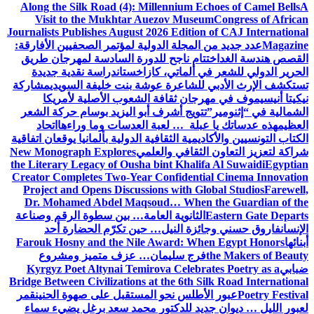
Along the Silk Road (4): Millennium Echoes of Camel Bells
A
Visit to the Mukhtar Auezov Museum
Congress of African
Journalists Publishes August 2026 Edition of CAJ International
Magazine
عدد جديد من المجلة الدولية لمؤتمر الصحفيين الأفارقة:
القصص هندسة الغد
اختتام ناجح للدورة السادسة لمهرجان طريق
الحرير الدولي للشعر في ألماتي، كازاخستان
دراسة نقدية جديدة
تستكشف الإرث الأدبي للشاعرة عوشة بنت خليفة السويدي
مشاركة
نيكيتا أنيسيموف في مهرجان ثقافة الشعوب الأصلية لأمريكا
الشمالية في “إثنومير”
تتويج أشرف أبو اليزيد بوسام حركة الشعر
العظيم
هذه عدساتك يا عبلة … لعبة العدسات وما وراءها
اتحاد
الكتاب التونسيين والأكاديمية الثقافية الدولية بألمانيا يوقعان اتفاقية
شراكة لتعزيز التعاون الثقافي والعلمي
New Monograph Explores
the Literary Legacy of Ousha bint Khalifa Al Suwaidi
Egyptian
Creator Completes Two-Year Confidential Cinema Innovation
Project and Opens Discussions with Global Studios
Farewell,
Dr. Mohamed Abdel Maqsoud… When the Guardian of the
Eastern Gate Departs
الثانوية العامة… بين سطوة الرقم وصناعة
الإنسان
فاروق حسني وجائزة النيل… حين تكرّم الحضارة أحد
أبنائها
Farouk Hosny and the Nile Award: When Egypt Honors
the Makers of Beauty
فرج سليمان… عزف متميز ومشروع
ضبابي
Kyrgyz Poet Altynai Temirova Celebrates Poetry as a
Bridge Between Civilizations at the 6th Silk Road International
Poetry Festival
عبور الأطلس نحو المستقبل على صهوة الحنين
قمر
لعبور الليل … ديوان جديد للدكتور محمد سعد برغل يضيء سماء