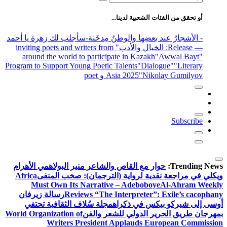
عن:
أو تحقق من الفئات الشعبية لدينا...
- الأشجارُ عند بعضِها والوطنُ مِدخَنة
-سأجلب لك زهرة يا أحمد
— Release
: الخيال والأدب
" inviting poets and writers from
around the world to participate in Kazakh
"Awwal Bayt"
Program to Support Young Poetic Talents
"Dialogue"
"Literary
"Nikolay Gumilyov و poet
Asia 2025
Subscribe
Trending News:
حوار مع القاص والشاعر منير البولاهمي
الأهرام
ويكلي في مراجعة نقدية لرواية (الترجمان): صخب المنفى
Africa
Must Own Its Narrative – Adeboboye
Al-Ahram Weekly
Reviews “The Interpreter”: Exile’s cacophany
رسالة زيرفان
أوسى إلى شيركو بيكس في ذكراه
مجلة سُلاف الثقافية تحتفي
بمهرجان طريق الحرير الدولي للشعر والفن
World Organization of
Writers President Applauds European Commission