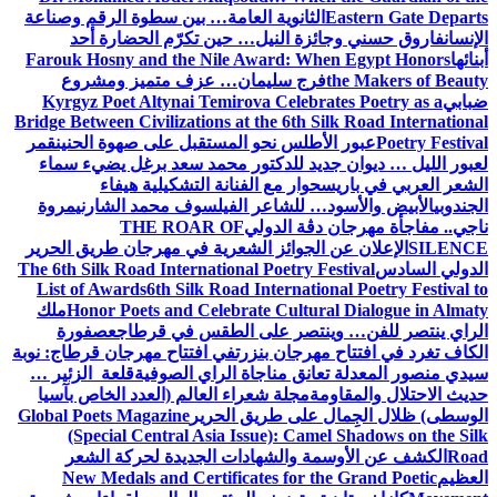
Eastern Gate Departs
الثانوية العامة… بين سطوة الرقم وصناعة
الإنسان
فاروق حسني وجائزة النيل… حين تكرّم الحضارة أحد
أبنائها
Farouk Hosny and the Nile Award: When Egypt Honors
the Makers of Beauty
فرج سليمان… عزف متميز ومشروع
ضبابي
Kyrgyz Poet Altynai Temirova Celebrates Poetry as a
Bridge Between Civilizations at the 6th Silk Road International
Poetry Festival
عبور الأطلس نحو المستقبل على صهوة الحنين
قمر
لعبور الليل … ديوان جديد للدكتور محمد سعد برغل يضيء سماء
الشعر العربي في باريس
حوار مع الفنانة التشكيلية هيفاء
الجندوبي
الأبيض والأسود… للشاعر الفيلسوف محمد الشارني
مروة
ناجي.. مفاجأة مهرجان دڨة الدولي
THE ROAR OF
SILENCE
الإعلان عن الجوائز الشعرية في مهرجان طريق الحرير
الدولي السادس
The 6th Silk Road International Poetry Festival
List of Awards
6th Silk Road International Poetry Festival to
Honor Poets and Celebrate Cultural Dialogue in Almaty
ملك
الراي ينتصر للفن… وينتصر على الطقس في قرطاج
عصفورة
الكاف تغرد في افتتاح مهرجان بنزرت
في افتتاح مهرجان قرطاج: نوبة
سيدي منصور المعدلة تعانق مناجاة الراي الصوفية
قلعة الزئير …
حديث الاحتلال والمقاومة
مجلة شعراء العالم (العدد الخاص بآسيا
الوسطى) ظلال الجِمال على طريق الحرير
Global Poets Magazine
(Special Central Asia Issue): Camel Shadows on the Silk
Road
الكشف عن الأوسمة والشهادات الجديدة لحركة الشعر
العظيم
New Medals and Certificates for the Grand Poetic