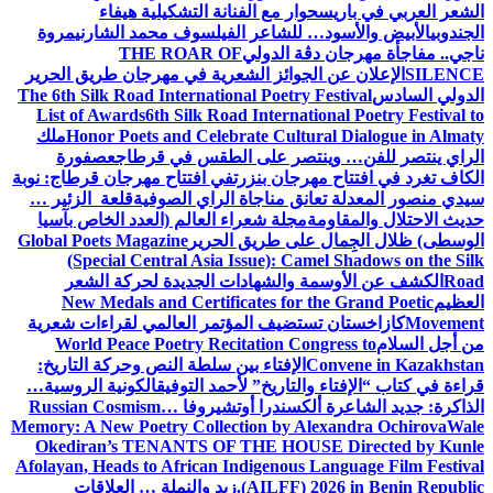
الشعر العربي في باريس
حوار مع الفنانة التشكيلية هيفاء
الجندوبي
الأبيض والأسود… للشاعر الفيلسوف محمد الشارني
مروة
ناجي.. مفاجأة مهرجان دڨة الدولي
THE ROAR OF
SILENCE
الإعلان عن الجوائز الشعرية في مهرجان طريق الحرير
الدولي السادس
The 6th Silk Road International Poetry Festival
List of Awards
6th Silk Road International Poetry Festival to
Honor Poets and Celebrate Cultural Dialogue in Almaty
ملك
الراي ينتصر للفن… وينتصر على الطقس في قرطاج
عصفورة
الكاف تغرد في افتتاح مهرجان بنزرت
في افتتاح مهرجان قرطاج: نوبة
سيدي منصور المعدلة تعانق مناجاة الراي الصوفية
قلعة الزئير …
حديث الاحتلال والمقاومة
مجلة شعراء العالم (العدد الخاص بآسيا
الوسطى) ظلال الجِمال على طريق الحرير
Global Poets Magazine
(Special Central Asia Issue): Camel Shadows on the Silk
Road
الكشف عن الأوسمة والشهادات الجديدة لحركة الشعر
العظيم
New Medals and Certificates for the Grand Poetic
Movement
كازاخستان تستضيف المؤتمر العالمي لقراءات شعرية
من أجل السلام
World Peace Poetry Recitation Congress to
Convene in Kazakhstan
الإفتاء بين سلطة النص وحركة التاريخ:
قراءة في كتاب “الإفتاء والتاريخ” لأحمد التوفيق
الكونية الروسية…
الذاكرة: جديد الشاعرة ألكسندرا أوتشيروفا
Russian Cosmism…
Memory: A New Poetry Collection by Alexandra Ochirova
Wale
Okediran’s TENANTS OF THE HOUSE Directed by Kunle
Afolayan, Heads to African Indigenous Language Film Festival
(AILFF) 2026 in Benin Republic.
زيد والنملة … العلاقات