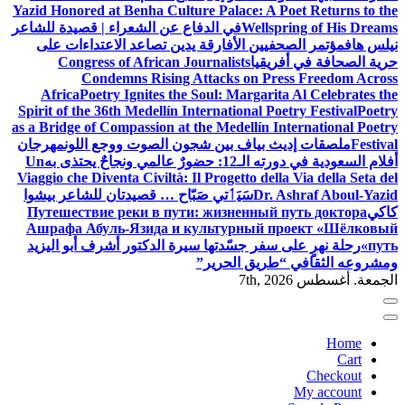
Yazid Honored at Benha Culture Palace: A Poet Returns to the
Wellspring of His Dreams
في الدفاع عن الشعراء | قصيدة للشاعر
نيلس هاف
مؤتمر الصحفيين الأفارقة يدين تصاعد الاعتداءات على
حرية الصحافة في أفريقيا
Congress of African Journalists
Condemns Rising Attacks on Press Freedom Across
Africa
Poetry Ignites the Soul: Margarita Al Celebrates the
Spirit of the 36th Medellín International Poetry Festival
Poetry
as a Bridge of Compassion at the Medellín International Poetry
Festival
ملصقات إديث بياف بين شجون الصوت ووجع اللون
مهرجان
أفلام السعودية في دورته الـ12: حضورٌ عالمي ونجاحٌ يحتذى به
Un
Viaggio che Diventa Civiltà: Il Progetto della Via della Seta del
Dr. Ashraf Aboul-Yazid
سَيَٲتي صَبّاح … قصيدتان للشاعر بيشوا
كاكي
Путешествие реки в пути: жизненный путь доктора
Ашрафа Абуль-Язида и культурный проект «Шёлковый
путь»
رحلة نهرٍ على سفر جسّدتها سيرة الدكتور أشرف أبو اليزيد
ومشروعه الثقافي “طريق الحرير”
الجمعة. أغسطس 7th, 2026
Home
Cart
Checkout
My account