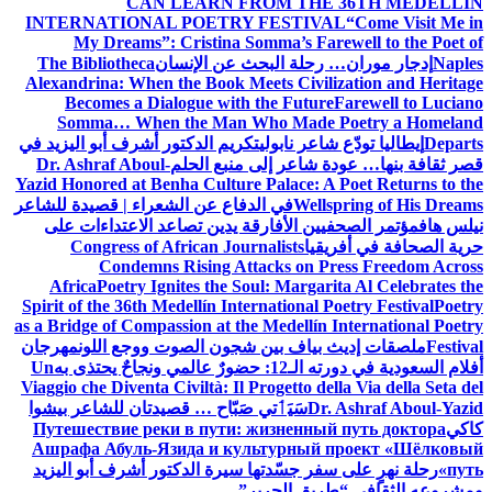
CAN LEARN FROM THE 36TH MEDELLÍN
INTERNATIONAL POETRY FESTIVAL
“Come Visit Me in
My Dreams”: Cristina Somma’s Farewell to the Poet of
Naples
إدجار موران… رحلة البحث عن الإنسان
The Bibliotheca
Alexandrina: When the Book Meets Civilization and Heritage
Becomes a Dialogue with the Future
Farewell to Luciano
Somma… When the Man Who Made Poetry a Homeland
Departs
إيطاليا تودّع شاعر نابولي
تكريم الدكتور أشرف أبو اليزيد في
قصر ثقافة بنها… عودة شاعر إلى منبع الحلم
Dr. Ashraf Aboul-
Yazid Honored at Benha Culture Palace: A Poet Returns to the
Wellspring of His Dreams
في الدفاع عن الشعراء | قصيدة للشاعر
نيلس هاف
مؤتمر الصحفيين الأفارقة يدين تصاعد الاعتداءات على
حرية الصحافة في أفريقيا
Congress of African Journalists
Condemns Rising Attacks on Press Freedom Across
Africa
Poetry Ignites the Soul: Margarita Al Celebrates the
Spirit of the 36th Medellín International Poetry Festival
Poetry
as a Bridge of Compassion at the Medellín International Poetry
Festival
ملصقات إديث بياف بين شجون الصوت ووجع اللون
مهرجان
أفلام السعودية في دورته الـ12: حضورٌ عالمي ونجاحٌ يحتذى به
Un
Viaggio che Diventa Civiltà: Il Progetto della Via della Seta del
Dr. Ashraf Aboul-Yazid
سَيَٲتي صَبّاح … قصيدتان للشاعر بيشوا
كاكي
Путешествие реки в пути: жизненный путь доктора
Ашрафа Абуль-Язида и культурный проект «Шёлковый
путь»
رحلة نهرٍ على سفر جسّدتها سيرة الدكتور أشرف أبو اليزيد
ومشروعه الثقافي “طريق الحرير”