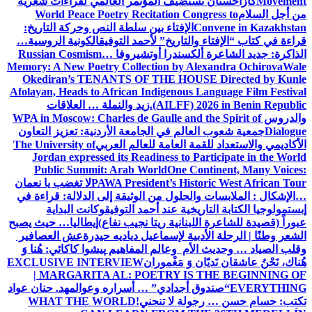
Movement
كازاخستان تستضيف المؤتمر العالمي لقراءات شعرية
من أجل السلام
World Peace Poetry Recitation Congress to
Convene in Kazakhstan
الإفتاء بين سلطة النص وحركة التاريخ:
قراءة في كتاب “الإفتاء والتاريخ” لأحمد التوفيق
الكونية الروسية…
الذاكرة: جديد الشاعرة ألكسندرا أوتشيروفا
Russian Cosmism…
Memory: A New Poetry Collection by Alexandra Ochirova
Wale
Okediran’s TENANTS OF THE HOUSE Directed by Kunle
Afolayan, Heads to African Indigenous Language Film Festival
(AILFF) 2026 in Benin Republic.
زيد والنملة … العلاقات
والدروس
WPA in Moscow: Charles de Gaulle and the Spirit of
Dialogue
جمعية شعوب العالم في الجامعة الأردنية: تعزيز التعاون
الأكاديمي والاستعداد للقمة العامة للعالم العربي
The University of
Jordan expressed its Readiness to Participate in the World
Public Summit: Arab World
One Continent, Many Voices:
PAWA President’s Historic West African Tour
لا تغضب يا نعمان
…الإشكال : الملابسات والحلول
من الوثيقة إلى الدلالة: قراءة في
إبستمولوجيا الكتابة التاريخية عند أحمد التوفيق
وكانت البداية
عبوراً (قصيدة للشاعرة اللبنانية ريتا نجيب نفاع)
إيطاليا… حيث يصبح
الشعر وطنًا | الرحلة الأدبية لإسماعيل دياديه حيدرة
عش العصافير
وقلب الصياد … وحديث الأم وعالم المفاهيم
پیشوا کاکائي: هُنا وَ
هُناك، نَحْنُ عاشقان نَديّان وَ مَغْموران
EXCLUSIVE INTERVIEW
| MARGARITA AL: POETRY IS THE BEGINNING OF
EVERYTHING
“صندوق أجدادي” … أسراره وعوالمه
د. حنان عواد
تكتب: حسام حسن … رجولة لا تنحني!
WHAT THE WORLD