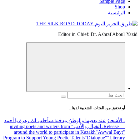
Sample Page
Shop
الرئيسية
Editor-in-Chief: Dr. Ashraf Aboul-Yazid
البحث
عن:
أو تحقق من الفئات الشعبية لدينا...
- الأشجارُ عند بعضِها والوطنُ مِدخَنة
-سأجلب لك زهرة يا أحمد
— Release
: الخيال والأدب
" inviting poets and writers from
around the world to participate in Kazakh
"Awwal Bayt"
Program to Support Young Poetic Talents
"Dialogue"
"Literary