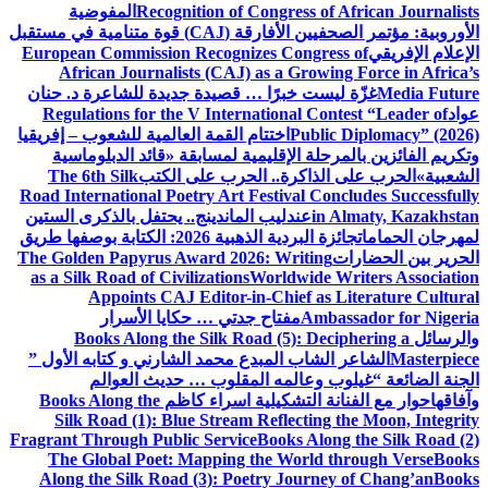
Recognition of Congress of African Journalists
المفوضية
الأوروبية: مؤتمر الصحفيين الأفارقة (CAJ) قوة متنامية في مستقبل
الإعلام الإفريقي
European Commission Recognizes Congress of
African Journalists (CAJ) as a Growing Force in Africa’s
Media Future
غزّة ليست خبرًا … قصيدة جديدة للشاعرة د. حنان
عواد
Regulations for the V International Contest “Leader of
Public Diplomacy” (2026)
اختتام القمة العالمية للشعوب – إفريقيا
وتكريم الفائزين بالمرحلة الإقليمية لمسابقة «قائد الدبلوماسية
الشعبية»
الحرب على الذاكرة.. الحرب على الكتب
The 6th Silk
Road International Poetry Art Festival Concludes Successfully
in Almaty, Kazakhstan
عندليب الماندينج.. يحتفل بالذكرى الستين
لمهرجان الحمامات
جائزة البردية الذهبية 2026: الكتابة بوصفها طريق
الحرير بين الحضارات
The Golden Papyrus Award 2026: Writing
as a Silk Road of Civilizations
Worldwide Writers Association
Appoints CAJ Editor-in-Chief as Literature Cultural
Ambassador for Nigeria
مفتاح جدتي … حكايا الأسرار
والرسائل
Books Along the Silk Road (5): Deciphering a
Masterpiece
الشاعر الشاب المبدع محمد الشارني و كتابه الأول ”
الجنة الضائعة “
غيلوب وعالمه المقلوب … حديث العوالم
وآفاقها
حوار مع الفنانة التشكيلية اسراء كاظم
Books Along the
Silk Road (1): Blue Stream Reflecting the Moon, Integrity
Fragrant Through Public Service
Books Along the Silk Road (2)
The Global Poet: Mapping the World through Verse
Books
Along the Silk Road (3): Poetry Journey of Chang’an
Books