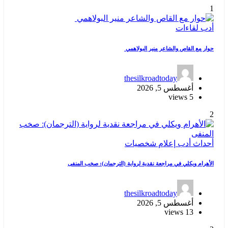
1
أدب
لقاءات
حوار مع القاص والشاعر منير البولاهمي
thesilkroadtoday
أغسطس 5, 2026
5 views
2
أحداث
أدب
إعلام
شخصيات
الأهرام ويكلي في مراجعة نقدية لرواية (الترجمان): صخب المنفى
thesilkroadtoday
أغسطس 5, 2026
13 views