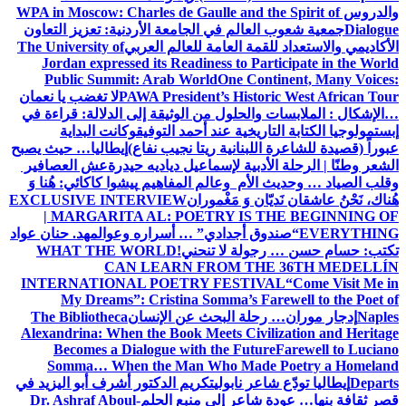
والدروس
WPA in Moscow: Charles de Gaulle and the Spirit of
Dialogue
جمعية شعوب العالم في الجامعة الأردنية: تعزيز التعاون
الأكاديمي والاستعداد للقمة العامة للعالم العربي
The University of
Jordan expressed its Readiness to Participate in the World
Public Summit: Arab World
One Continent, Many Voices:
PAWA President’s Historic West African Tour
لا تغضب يا نعمان
…الإشكال : الملابسات والحلول
من الوثيقة إلى الدلالة: قراءة في
إبستمولوجيا الكتابة التاريخية عند أحمد التوفيق
وكانت البداية
عبوراً (قصيدة للشاعرة اللبنانية ريتا نجيب نفاع)
إيطاليا… حيث يصبح
الشعر وطنًا | الرحلة الأدبية لإسماعيل دياديه حيدرة
عش العصافير
وقلب الصياد … وحديث الأم وعالم المفاهيم
پیشوا کاکائي: هُنا وَ
هُناك، نَحْنُ عاشقان نَديّان وَ مَغْموران
EXCLUSIVE INTERVIEW
| MARGARITA AL: POETRY IS THE BEGINNING OF
EVERYTHING
“صندوق أجدادي” … أسراره وعوالمه
د. حنان عواد
تكتب: حسام حسن … رجولة لا تنحني!
WHAT THE WORLD
CAN LEARN FROM THE 36TH MEDELLÍN
INTERNATIONAL POETRY FESTIVAL
“Come Visit Me in
My Dreams”: Cristina Somma’s Farewell to the Poet of
Naples
إدجار موران… رحلة البحث عن الإنسان
The Bibliotheca
Alexandrina: When the Book Meets Civilization and Heritage
Becomes a Dialogue with the Future
Farewell to Luciano
Somma… When the Man Who Made Poetry a Homeland
Departs
إيطاليا تودّع شاعر نابولي
تكريم الدكتور أشرف أبو اليزيد في
قصر ثقافة بنها… عودة شاعر إلى منبع الحلم
Dr. Ashraf Aboul-