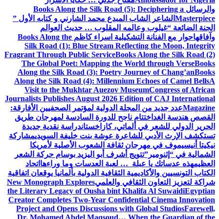
والرسائل
Books Along the Silk Road (5): Deciphering a
Masterpiece
الشاعر الشاب المبدع محمد الشارني و كتابه الأول ”
الجنة الضائعة “
غيلوب وعالمه المقلوب … حديث العوالم
وآفاقها
حوار مع الفنانة التشكيلية اسراء كاظم
Books Along the
Silk Road (1): Blue Stream Reflecting the Moon, Integrity
Fragrant Through Public Service
Books Along the Silk Road (2)
The Global Poet: Mapping the World through Verse
Books
Along the Silk Road (3): Poetry Journey of Chang’an
Books
Along the Silk Road (4): Millennium Echoes of Camel Bells
A
Visit to the Mukhtar Auezov Museum
Congress of African
Journalists Publishes August 2026 Edition of CAJ International
Magazine
عدد جديد من المجلة الدولية لمؤتمر الصحفيين الأفارقة:
القصص هندسة الغد
اختتام ناجح للدورة السادسة لمهرجان طريق
الحرير الدولي للشعر في ألماتي، كازاخستان
دراسة نقدية جديدة
تستكشف الإرث الأدبي للشاعرة عوشة بنت خليفة السويدي
مشاركة
نيكيتا أنيسيموف في مهرجان ثقافة الشعوب الأصلية لأمريكا
الشمالية في “إثنومير”
تتويج أشرف أبو اليزيد بوسام حركة الشعر
العظيم
هذه عدساتك يا عبلة … لعبة العدسات وما وراءها
اتحاد
الكتاب التونسيين والأكاديمية الثقافية الدولية بألمانيا يوقعان اتفاقية
شراكة لتعزيز التعاون الثقافي والعلمي
New Monograph Explores
the Literary Legacy of Ousha bint Khalifa Al Suwaidi
Egyptian
Creator Completes Two-Year Confidential Cinema Innovation
Project and Opens Discussions with Global Studios
Farewell,
Dr. Mohamed Abdel Maqsoud… When the Guardian of the