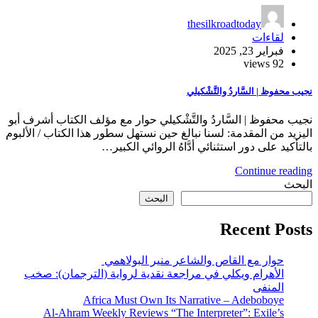
thesilkroadtoday
لقاءات
فبراير 23, 2025
92 views
نجيب محفوظ | السَّاردُ والتَّشْكيلي
نجيب محفوظ | السَّاردُ والتَّشْكيلي حوار مع مؤلف الكتاب أشرف أبو
اليزيد من المقدمة: لسنا نبالغ حين نستهل سطور هذا الكتاب / الألبوم
بالتأكيد على دور استثنائي أدَّاهُ الروائي الكبير…
Continue reading
البحث
البحث
Recent Posts
حوار مع القاص والشاعر منير البولاهمي
الأهرام ويكلي في مراجعة نقدية لرواية (الترجمان): صخب
المنفى
Africa Must Own Its Narrative – Adeboboye
Al-Ahram Weekly Reviews “The Interpreter”: Exile’s