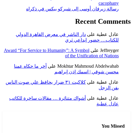
cacophany
رسالة زيرفان أوسى إلى شيركو بيكس في ذكراه
Recent Comments
عادل عطية
على
دار الناشر في معرض القاهرة الدولي
للكتاب… حضور إبداعي ثري
Jeffreyger
على
Award “For Service to Humanity”: A Symbol
of the Unification of Nations
Mokhtar Mahmoud Abdelwahab
على
آخر ما حكاه عمنا
محسن شوقي | اسمك إذن إبراهيم
عادل عطية
على
كلاكيت ٣١ ضرار يحافظ علي صوت الناس
بفن الزجل
عادل عطية
على
أشواك متناثرة … مقالات ساخرة للكاتب
عادل عطية
You Missed