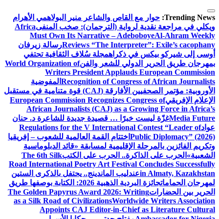
التجاوز
إلى
Trending News:
حوار مع القاص والشاعر منير البولاهمي
الأهرام
المحتوى
ويكلي في مراجعة نقدية لرواية (الترجمان): صخب المنفى
Africa
Must Own Its Narrative – Adeboboye
Al-Ahram Weekly
Reviews “The Interpreter”: Exile’s cacophany
رسالة زيرفان
أوسى إلى شيركو بيكس في ذكراه
مجلة سُلاف الثقافية تحتفي
بمهرجان طريق الحرير الدولي للشعر والفن
World Organization of
Writers President Applauds European Commission
Recognition of Congress of African Journalists
المفوضية
الأوروبية: مؤتمر الصحفيين الأفارقة (CAJ) قوة متنامية في مستقبل
الإعلام الإفريقي
European Commission Recognizes Congress of
African Journalists (CAJ) as a Growing Force in Africa’s
Media Future
غزّة ليست خبرًا … قصيدة جديدة للشاعرة د. حنان
عواد
Regulations for the V International Contest “Leader of
Public Diplomacy” (2026)
اختتام القمة العالمية للشعوب – إفريقيا
وتكريم الفائزين بالمرحلة الإقليمية لمسابقة «قائد الدبلوماسية
الشعبية»
الحرب على الذاكرة.. الحرب على الكتب
The 6th Silk
Road International Poetry Art Festival Concludes Successfully
in Almaty, Kazakhstan
عندليب الماندينج.. يحتفل بالذكرى الستين
لمهرجان الحمامات
جائزة البردية الذهبية 2026: الكتابة بوصفها طريق
الحرير بين الحضارات
The Golden Papyrus Award 2026: Writing
as a Silk Road of Civilizations
Worldwide Writers Association
Appoints CAJ Editor-in-Chief as Literature Cultural
Ambassador for Nigeria
مفتاح جدتي … حكايا الأسرار