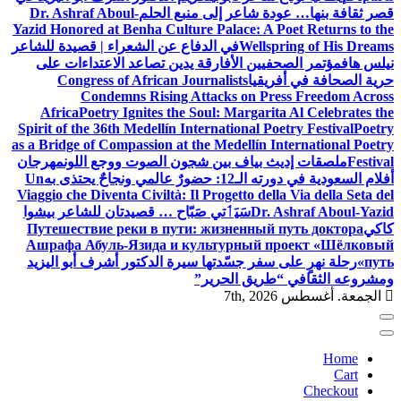
قصر ثقافة بنها… عودة شاعر إلى منبع الحلم
Dr. Ashraf Aboul-
Yazid Honored at Benha Culture Palace: A Poet Returns to the
Wellspring of His Dreams
في الدفاع عن الشعراء | قصيدة للشاعر
نيلس هاف
مؤتمر الصحفيين الأفارقة يدين تصاعد الاعتداءات على
حرية الصحافة في أفريقيا
Congress of African Journalists
Condemns Rising Attacks on Press Freedom Across
Africa
Poetry Ignites the Soul: Margarita Al Celebrates the
Spirit of the 36th Medellín International Poetry Festival
Poetry
as a Bridge of Compassion at the Medellín International Poetry
Festival
ملصقات إديث بياف بين شجون الصوت ووجع اللون
مهرجان
أفلام السعودية في دورته الـ12: حضورٌ عالمي ونجاحٌ يحتذى به
Un
Viaggio che Diventa Civiltà: Il Progetto della Via della Seta del
Dr. Ashraf Aboul-Yazid
سَيَٲتي صَبّاح … قصيدتان للشاعر بيشوا
كاكي
Путешествие реки в пути: жизненный путь доктора
Ашрафа Абуль-Язида и культурный проект «Шёлковый
путь»
رحلة نهرٍ على سفر جسّدتها سيرة الدكتور أشرف أبو اليزيد
ومشروعه الثقافي “طريق الحرير”
الجمعة. أغسطس 7th, 2026
Home
Cart
Checkout