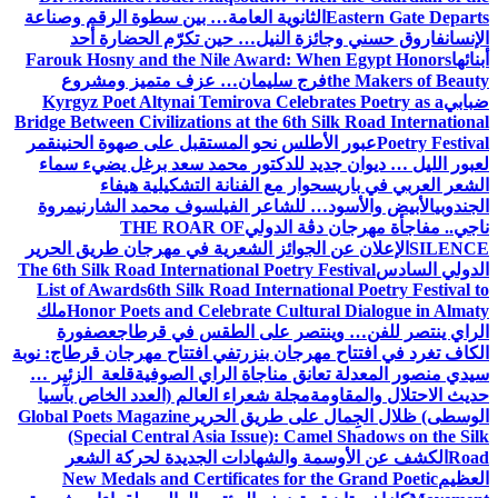
Eastern Gate Departs
الثانوية العامة… بين سطوة الرقم وصناعة
الإنسان
فاروق حسني وجائزة النيل… حين تكرّم الحضارة أحد
أبنائها
Farouk Hosny and the Nile Award: When Egypt Honors
the Makers of Beauty
فرج سليمان… عزف متميز ومشروع
ضبابي
Kyrgyz Poet Altynai Temirova Celebrates Poetry as a
Bridge Between Civilizations at the 6th Silk Road International
Poetry Festival
عبور الأطلس نحو المستقبل على صهوة الحنين
قمر
لعبور الليل … ديوان جديد للدكتور محمد سعد برغل يضيء سماء
الشعر العربي في باريس
حوار مع الفنانة التشكيلية هيفاء
الجندوبي
الأبيض والأسود… للشاعر الفيلسوف محمد الشارني
مروة
ناجي.. مفاجأة مهرجان دڨة الدولي
THE ROAR OF
SILENCE
الإعلان عن الجوائز الشعرية في مهرجان طريق الحرير
الدولي السادس
The 6th Silk Road International Poetry Festival
List of Awards
6th Silk Road International Poetry Festival to
Honor Poets and Celebrate Cultural Dialogue in Almaty
ملك
الراي ينتصر للفن… وينتصر على الطقس في قرطاج
عصفورة
الكاف تغرد في افتتاح مهرجان بنزرت
في افتتاح مهرجان قرطاج: نوبة
سيدي منصور المعدلة تعانق مناجاة الراي الصوفية
قلعة الزئير …
حديث الاحتلال والمقاومة
مجلة شعراء العالم (العدد الخاص بآسيا
الوسطى) ظلال الجِمال على طريق الحرير
Global Poets Magazine
(Special Central Asia Issue): Camel Shadows on the Silk
Road
الكشف عن الأوسمة والشهادات الجديدة لحركة الشعر
العظيم
New Medals and Certificates for the Grand Poetic