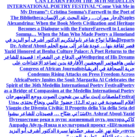
CAN LEARN FROM THE 36TH MEDELLÍN
INTERNATIONAL POETRY FESTIVAL
“Come Visit Me in
My Dreams”: Cristina Somma’s Farewell to the Poet of
Naples
إدجار موران… رحلة البحث عن الإنسان
The Bibliotheca
Alexandrina: When the Book Meets Civilization and Heritage
Becomes a Dialogue with the Future
Farewell to Luciano
Somma… When the Man Who Made Poetry a Homeland
Departs
إيطاليا تودّع شاعر نابولي
تكريم الدكتور أشرف أبو اليزيد في
قصر ثقافة بنها… عودة شاعر إلى منبع الحلم
Dr. Ashraf Aboul-
Yazid Honored at Benha Culture Palace: A Poet Returns to the
Wellspring of His Dreams
في الدفاع عن الشعراء | قصيدة للشاعر
نيلس هاف
مؤتمر الصحفيين الأفارقة يدين تصاعد الاعتداءات على
حرية الصحافة في أفريقيا
Congress of African Journalists
Condemns Rising Attacks on Press Freedom Across
Africa
Poetry Ignites the Soul: Margarita Al Celebrates the
Spirit of the 36th Medellín International Poetry Festival
Poetry
as a Bridge of Compassion at the Medellín International Poetry
Festival
ملصقات إديث بياف بين شجون الصوت ووجع اللون
مهرجان
أفلام السعودية في دورته الـ12: حضورٌ عالمي ونجاحٌ يحتذى به
Un
Viaggio che Diventa Civiltà: Il Progetto della Via della Seta del
Dr. Ashraf Aboul-Yazid
سَيَٲتي صَبّاح … قصيدتان للشاعر بيشوا
كاكي
Путешествие реки в пути: жизненный путь доктора
Ашрафа Абуль-Язида и культурный проект «Шёлковый
путь»
رحلة نهرٍ على سفر جسّدتها سيرة الدكتور أشرف أبو اليزيد
ومشروعه الثقافي “طريق الحرير”