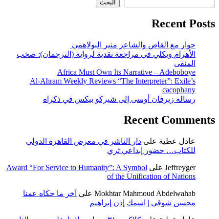
البحث
Recent Posts
حوار مع القاص والشاعر منير البولاهمي
الأهرام ويكلي في مراجعة نقدية لرواية (الترجمان): صخب
المنفى
Africa Must Own Its Narrative – Adeboboye
Al-Ahram Weekly Reviews “The Interpreter”: Exile’s
cacophany
رسالة زيرفان أوسى إلى شيركو بيكس في ذكراه
Recent Comments
عادل عطية
على
دار الناشر في معرض القاهرة الدولي
للكتاب… حضور إبداعي ثري
Jeffreyger
على
Award “For Service to Humanity”: A Symbol
of the Unification of Nations
Mokhtar Mahmoud Abdelwahab
على
آخر ما حكاه عمنا
محسن شوقي | اسمك إذن إبراهيم