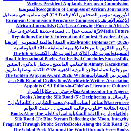
Writers President Applauds European Commission
Recognition of Congress of African Journalists
المفوضية
الأوروبية: مؤتمر الصحفيين الأفارقة (CAJ) قوة متنامية في مستقبل
الإعلام الإفريقي
European Commission Recognizes Congress of
African Journalists (CAJ) as a Growing Force in Africa’s
Media Future
غزّة ليست خبرًا … قصيدة جديدة للشاعرة د. حنان
عواد
Regulations for the V International Contest “Leader of
Public Diplomacy” (2026)
اختتام القمة العالمية للشعوب – إفريقيا
وتكريم الفائزين بالمرحلة الإقليمية لمسابقة «قائد الدبلوماسية
الشعبية»
الحرب على الذاكرة.. الحرب على الكتب
The 6th Silk
Road International Poetry Art Festival Concludes Successfully
in Almaty, Kazakhstan
عندليب الماندينج.. يحتفل بالذكرى الستين
لمهرجان الحمامات
جائزة البردية الذهبية 2026: الكتابة بوصفها طريق
الحرير بين الحضارات
The Golden Papyrus Award 2026: Writing
as a Silk Road of Civilizations
Worldwide Writers Association
Appoints CAJ Editor-in-Chief as Literature Cultural
Ambassador for Nigeria
مفتاح جدتي … حكايا الأسرار
والرسائل
Books Along the Silk Road (5): Deciphering a
Masterpiece
الشاعر الشاب المبدع محمد الشارني و كتابه الأول ”
الجنة الضائعة “
غيلوب وعالمه المقلوب … حديث العوالم
وآفاقها
حوار مع الفنانة التشكيلية اسراء كاظم
Books Along the
Silk Road (1): Blue Stream Reflecting the Moon, Integrity
Fragrant Through Public Service
Books Along the Silk Road (2)
The Global Poet: Mapping the World through Verse
Books