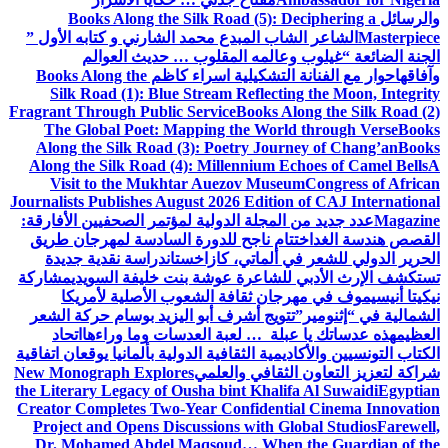
والرسائل
Books Along the Silk Road (5): Deciphering a
Masterpiece
الشاعر الشاب المبدع محمد الشارني و كتابه الأول ”
الجنة الضائعة “
غيلوب وعالمه المقلوب … حديث العوالم
وآفاقها
حوار مع الفنانة التشكيلية اسراء كاظم
Books Along the
Silk Road (1): Blue Stream Reflecting the Moon, Integrity
Fragrant Through Public Service
Books Along the Silk Road (2)
The Global Poet: Mapping the World through Verse
Books
Along the Silk Road (3): Poetry Journey of Chang’an
Books
Along the Silk Road (4): Millennium Echoes of Camel Bells
A
Visit to the Mukhtar Auezov Museum
Congress of African
Journalists Publishes August 2026 Edition of CAJ International
Magazine
عدد جديد من المجلة الدولية لمؤتمر الصحفيين الأفارقة:
القصص هندسة الغد
اختتام ناجح للدورة السادسة لمهرجان طريق
الحرير الدولي للشعر في ألماتي، كازاخستان
دراسة نقدية جديدة
تستكشف الإرث الأدبي للشاعرة عوشة بنت خليفة السويدي
مشاركة
نيكيتا أنيسيموف في مهرجان ثقافة الشعوب الأصلية لأمريكا
الشمالية في “إثنومير”
تتويج أشرف أبو اليزيد بوسام حركة الشعر
العظيم
هذه عدساتك يا عبلة … لعبة العدسات وما وراءها
اتحاد
الكتاب التونسيين والأكاديمية الثقافية الدولية بألمانيا يوقعان اتفاقية
شراكة لتعزيز التعاون الثقافي والعلمي
New Monograph Explores
the Literary Legacy of Ousha bint Khalifa Al Suwaidi
Egyptian
Creator Completes Two-Year Confidential Cinema Innovation
Project and Opens Discussions with Global Studios
Farewell,
Dr. Mohamed Abdel Maqsoud… When the Guardian of the