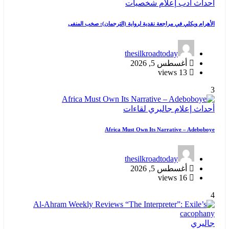
أحداث
أدب
إعلام
شخصيات
الأهرام ويكلي في مراجعة نقدية لرواية (الترجمان): صخب المنفى
thesilkroadtoday
أغسطس 5, 2026
13 views
3
أحداث
إعلام
جاليري
لقاءات
Africa Must Own Its Narrative – Adeboboye
thesilkroadtoday
أغسطس 5, 2026
16 views
4
جاليري