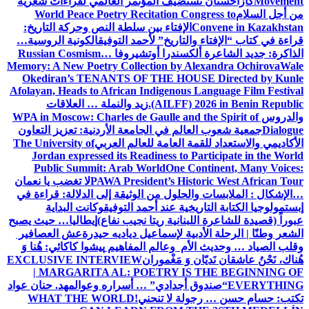
Movement
كازاخستان تستضيف المؤتمر العالمي لقراءات شعرية
من أجل السلام
World Peace Poetry Recitation Congress to
Convene in Kazakhstan
الإفتاء بين سلطة النص وحركة التاريخ:
قراءة في كتاب “الإفتاء والتاريخ” لأحمد التوفيق
الكونية الروسية…
الذاكرة: جديد الشاعرة ألكسندرا أوتشيروفا
Russian Cosmism…
Memory: A New Poetry Collection by Alexandra Ochirova
Wale
Okediran’s TENANTS OF THE HOUSE Directed by Kunle
Afolayan, Heads to African Indigenous Language Film Festival
(AILFF) 2026 in Benin Republic.
زيد والنملة … العلاقات
والدروس
WPA in Moscow: Charles de Gaulle and the Spirit of
Dialogue
جمعية شعوب العالم في الجامعة الأردنية: تعزيز التعاون
الأكاديمي والاستعداد للقمة العامة للعالم العربي
The University of
Jordan expressed its Readiness to Participate in the World
Public Summit: Arab World
One Continent, Many Voices:
PAWA President’s Historic West African Tour
لا تغضب يا نعمان
…الإشكال : الملابسات والحلول
من الوثيقة إلى الدلالة: قراءة في
إبستمولوجيا الكتابة التاريخية عند أحمد التوفيق
وكانت البداية
عبوراً (قصيدة للشاعرة اللبنانية ريتا نجيب نفاع)
إيطاليا… حيث يصبح
الشعر وطنًا | الرحلة الأدبية لإسماعيل دياديه حيدرة
عش العصافير
وقلب الصياد … وحديث الأم وعالم المفاهيم
پیشوا کاکائي: هُنا وَ
هُناك، نَحْنُ عاشقان نَديّان وَ مَغْموران
EXCLUSIVE INTERVIEW
| MARGARITA AL: POETRY IS THE BEGINNING OF
EVERYTHING
“صندوق أجدادي” … أسراره وعوالمه
د. حنان عواد
تكتب: حسام حسن … رجولة لا تنحني!
WHAT THE WORLD