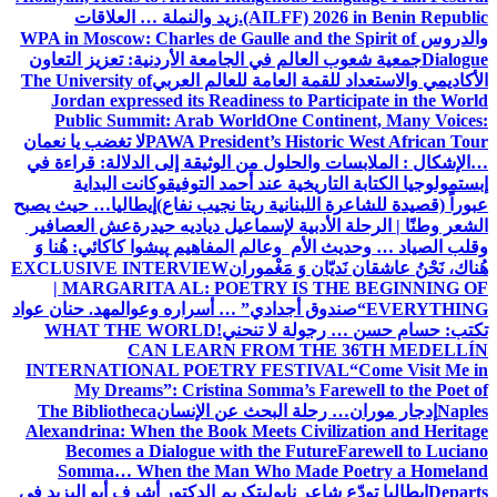
(AILFF) 2026 in Benin Republic.
زيد والنملة … العلاقات
والدروس
WPA in Moscow: Charles de Gaulle and the Spirit of
Dialogue
جمعية شعوب العالم في الجامعة الأردنية: تعزيز التعاون
الأكاديمي والاستعداد للقمة العامة للعالم العربي
The University of
Jordan expressed its Readiness to Participate in the World
Public Summit: Arab World
One Continent, Many Voices:
PAWA President’s Historic West African Tour
لا تغضب يا نعمان
…الإشكال : الملابسات والحلول
من الوثيقة إلى الدلالة: قراءة في
إبستمولوجيا الكتابة التاريخية عند أحمد التوفيق
وكانت البداية
عبوراً (قصيدة للشاعرة اللبنانية ريتا نجيب نفاع)
إيطاليا… حيث يصبح
الشعر وطنًا | الرحلة الأدبية لإسماعيل دياديه حيدرة
عش العصافير
وقلب الصياد … وحديث الأم وعالم المفاهيم
پیشوا کاکائي: هُنا وَ
هُناك، نَحْنُ عاشقان نَديّان وَ مَغْموران
EXCLUSIVE INTERVIEW
| MARGARITA AL: POETRY IS THE BEGINNING OF
EVERYTHING
“صندوق أجدادي” … أسراره وعوالمه
د. حنان عواد
تكتب: حسام حسن … رجولة لا تنحني!
WHAT THE WORLD
CAN LEARN FROM THE 36TH MEDELLÍN
INTERNATIONAL POETRY FESTIVAL
“Come Visit Me in
My Dreams”: Cristina Somma’s Farewell to the Poet of
Naples
إدجار موران… رحلة البحث عن الإنسان
The Bibliotheca
Alexandrina: When the Book Meets Civilization and Heritage
Becomes a Dialogue with the Future
Farewell to Luciano
Somma… When the Man Who Made Poetry a Homeland
Departs
إيطاليا تودّع شاعر نابولي
تكريم الدكتور أشرف أبو اليزيد في