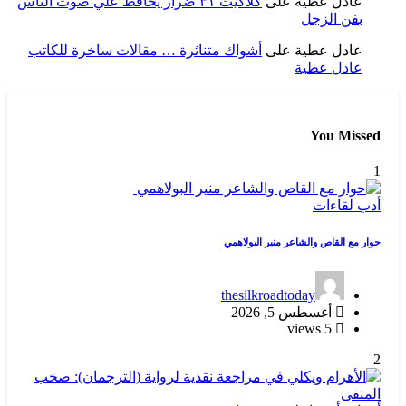
عادل عطية
على
كلاكيت ٣١ ضرار يحافظ علي صوت الناس
بفن الزجل
عادل عطية
على
أشواك متناثرة … مقالات ساخرة للكاتب
عادل عطية
You Missed
1
أدب
لقاءات
حوار مع القاص والشاعر منير البولاهمي
thesilkroadtoday
أغسطس 5, 2026
5 views
2