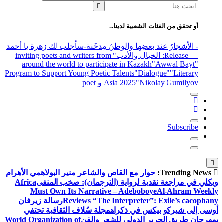
البحث
عن:
أو تحقق من الفئات الشعبية لدينا...
- الأشجارُ عند بعضِها والوطنُ مِدخَنة
-سأجلب لك زهرة يا أحمد
— Release
: الخيال والأدب
" inviting poets and writers from
around the world to participate in Kazakh
"Awwal Bayt"
Program to Support Young Poetic Talents
"Dialogue"
"Literary
"Nikolay Gumilyov و poet
Asia 2025
Subscribe
Trending News:
حوار مع القاص والشاعر منير البولاهمي
الأهرام
ويكلي في مراجعة نقدية لرواية (الترجمان): صخب المنفى
Africa
Must Own Its Narrative – Adeboboye
Al-Ahram Weekly
Reviews “The Interpreter”: Exile’s cacophany
رسالة زيرفان
أوسى إلى شيركو بيكس في ذكراه
مجلة سُلاف الثقافية تحتفي
بمهرجان طريق الحرير الدولي للشعر والفن
World Organization of