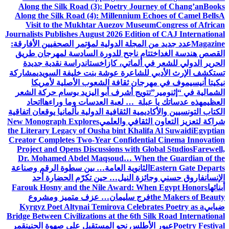
Along the Silk Road (3): Poetry Journey of Chang’an
Books
Along the Silk Road (4): Millennium Echoes of Camel Bells
A
Visit to the Mukhtar Auezov Museum
Congress of African
Journalists Publishes August 2026 Edition of CAJ International
Magazine
عدد جديد من المجلة الدولية لمؤتمر الصحفيين الأفارقة:
القصص هندسة الغد
اختتام ناجح للدورة السادسة لمهرجان طريق
الحرير الدولي للشعر في ألماتي، كازاخستان
دراسة نقدية جديدة
تستكشف الإرث الأدبي للشاعرة عوشة بنت خليفة السويدي
مشاركة
نيكيتا أنيسيموف في مهرجان ثقافة الشعوب الأصلية لأمريكا
الشمالية في “إثنومير”
تتويج أشرف أبو اليزيد بوسام حركة الشعر
العظيم
هذه عدساتك يا عبلة … لعبة العدسات وما وراءها
اتحاد
الكتاب التونسيين والأكاديمية الثقافية الدولية بألمانيا يوقعان اتفاقية
شراكة لتعزيز التعاون الثقافي والعلمي
New Monograph Explores
the Literary Legacy of Ousha bint Khalifa Al Suwaidi
Egyptian
Creator Completes Two-Year Confidential Cinema Innovation
Project and Opens Discussions with Global Studios
Farewell,
Dr. Mohamed Abdel Maqsoud… When the Guardian of the
Eastern Gate Departs
الثانوية العامة… بين سطوة الرقم وصناعة
الإنسان
فاروق حسني وجائزة النيل… حين تكرّم الحضارة أحد
أبنائها
Farouk Hosny and the Nile Award: When Egypt Honors
the Makers of Beauty
فرج سليمان… عزف متميز ومشروع
ضبابي
Kyrgyz Poet Altynai Temirova Celebrates Poetry as a
Bridge Between Civilizations at the 6th Silk Road International
Poetry Festival
عبور الأطلس نحو المستقبل على صهوة الحنين
قمر