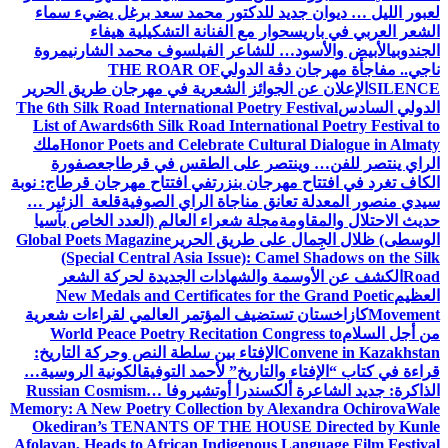
لعبور الليل … ديوان جديد للدكتور محمد سعد برغل يضيء سماء
الشعر العربي في باريس
حوار مع الفنانة التشكيلية هيفاء
الجندوبي
الأبيض والأسود… للشاعر الفيلسوف محمد الشارني
مروة
ناجي.. مفاجأة مهرجان دڨة الدولي
THE ROAR OF
SILENCE
الإعلان عن الجوائز الشعرية في مهرجان طريق الحرير
الدولي السادس
The 6th Silk Road International Poetry Festival
List of Awards
6th Silk Road International Poetry Festival to
Honor Poets and Celebrate Cultural Dialogue in Almaty
ملك
الراي ينتصر للفن… وينتصر على الطقس في قرطاج
عصفورة
الكاف تغرد في افتتاح مهرجان بنزرت
في افتتاح مهرجان قرطاج: نوبة
سيدي منصور المعدلة تعانق مناجاة الراي الصوفية
قلعة الزئير …
حديث الاحتلال والمقاومة
مجلة شعراء العالم (العدد الخاص بآسيا
الوسطى) ظلال الجِمال على طريق الحرير
Global Poets Magazine
(Special Central Asia Issue): Camel Shadows on the Silk
Road
الكشف عن الأوسمة والشهادات الجديدة لحركة الشعر
العظيم
New Medals and Certificates for the Grand Poetic
Movement
كازاخستان تستضيف المؤتمر العالمي لقراءات شعرية
من أجل السلام
World Peace Poetry Recitation Congress to
Convene in Kazakhstan
الإفتاء بين سلطة النص وحركة التاريخ:
قراءة في كتاب “الإفتاء والتاريخ” لأحمد التوفيق
الكونية الروسية…
الذاكرة: جديد الشاعرة ألكسندرا أوتشيروفا
Russian Cosmism…
Memory: A New Poetry Collection by Alexandra Ochirova
Wale
Okediran’s TENANTS OF THE HOUSE Directed by Kunle
Afolayan, Heads to African Indigenous Language Film Festival