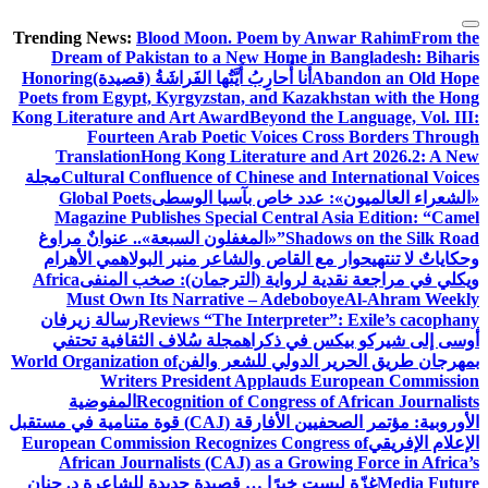
التجاوز
Trending News:
Blood Moon. Poem by Anwar Rahim
From the
إلى
Dream of Pakistan to a New Home in Bangladesh: Biharis
المحتوى
Abandon an Old Hope
أَنا أُحارِبُ أَيَّتُها الفَراشَةُ (قصيدة)
Honoring
Poets from Egypt, Kyrgyzstan, and Kazakhstan with the Hong
Kong Literature and Art Award
Beyond the Language, Vol. III:
Fourteen Arab Poetic Voices Cross Borders Through
Translation
Hong Kong Literature and Art 2026.2: A New
Cultural Confluence of Chinese and International Voices
مجلة
«الشعراء العالميون»: عدد خاص بآسيا الوسطى
Global Poets
Magazine Publishes Special Central Asia Edition: “Camel
Shadows on the Silk Road”
«المغفلون السبعة».. عنوانٌ مراوغ
وحكاياتٌ لا تنتهي
حوار مع القاص والشاعر منير البولاهمي
الأهرام
ويكلي في مراجعة نقدية لرواية (الترجمان): صخب المنفى
Africa
Must Own Its Narrative – Adeboboye
Al-Ahram Weekly
Reviews “The Interpreter”: Exile’s cacophany
رسالة زيرفان
أوسى إلى شيركو بيكس في ذكراه
مجلة سُلاف الثقافية تحتفي
بمهرجان طريق الحرير الدولي للشعر والفن
World Organization of
Writers President Applauds European Commission
Recognition of Congress of African Journalists
المفوضية
الأوروبية: مؤتمر الصحفيين الأفارقة (CAJ) قوة متنامية في مستقبل
الإعلام الإفريقي
European Commission Recognizes Congress of
African Journalists (CAJ) as a Growing Force in Africa’s
Media Future
غزّة ليست خبرًا … قصيدة جديدة للشاعرة د. حنان