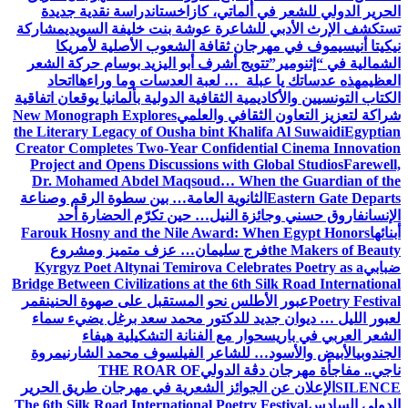
الحرير الدولي للشعر في ألماتي، كازاخستان
دراسة نقدية جديدة
تستكشف الإرث الأدبي للشاعرة عوشة بنت خليفة السويدي
مشاركة
نيكيتا أنيسيموف في مهرجان ثقافة الشعوب الأصلية لأمريكا
الشمالية في “إثنومير”
تتويج أشرف أبو اليزيد بوسام حركة الشعر
العظيم
هذه عدساتك يا عبلة … لعبة العدسات وما وراءها
اتحاد
الكتاب التونسيين والأكاديمية الثقافية الدولية بألمانيا يوقعان اتفاقية
شراكة لتعزيز التعاون الثقافي والعلمي
New Monograph Explores
the Literary Legacy of Ousha bint Khalifa Al Suwaidi
Egyptian
Creator Completes Two-Year Confidential Cinema Innovation
Project and Opens Discussions with Global Studios
Farewell,
Dr. Mohamed Abdel Maqsoud… When the Guardian of the
Eastern Gate Departs
الثانوية العامة… بين سطوة الرقم وصناعة
الإنسان
فاروق حسني وجائزة النيل… حين تكرّم الحضارة أحد
أبنائها
Farouk Hosny and the Nile Award: When Egypt Honors
the Makers of Beauty
فرج سليمان… عزف متميز ومشروع
ضبابي
Kyrgyz Poet Altynai Temirova Celebrates Poetry as a
Bridge Between Civilizations at the 6th Silk Road International
Poetry Festival
عبور الأطلس نحو المستقبل على صهوة الحنين
قمر
لعبور الليل … ديوان جديد للدكتور محمد سعد برغل يضيء سماء
الشعر العربي في باريس
حوار مع الفنانة التشكيلية هيفاء
الجندوبي
الأبيض والأسود… للشاعر الفيلسوف محمد الشارني
مروة
ناجي.. مفاجأة مهرجان دڨة الدولي
THE ROAR OF
SILENCE
الإعلان عن الجوائز الشعرية في مهرجان طريق الحرير
الدولي السادس
The 6th Silk Road International Poetry Festival