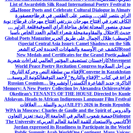
List of Awards
6th Silk Road International Poetry Festival to
Honor Poets and Celebrate Cultural Dialogue in Almaty
ملك
الراي ينتصر للفن… وينتصر على الطقس في قرطاج
عصفورة
الكاف تغرد في افتتاح مهرجان بنزرت
في افتتاح مهرجان قرطاج: نوبة
سيدي منصور المعدلة تعانق مناجاة الراي الصوفية
قلعة الزئير …
حديث الاحتلال والمقاومة
مجلة شعراء العالم (العدد الخاص بآسيا
الوسطى) ظلال الجِمال على طريق الحرير
Global Poets Magazine
(Special Central Asia Issue): Camel Shadows on the Silk
Road
الكشف عن الأوسمة والشهادات الجديدة لحركة الشعر
العظيم
New Medals and Certificates for the Grand Poetic
Movement
كازاخستان تستضيف المؤتمر العالمي لقراءات شعرية
من أجل السلام
World Peace Poetry Recitation Congress to
Convene in Kazakhstan
الإفتاء بين سلطة النص وحركة التاريخ:
قراءة في كتاب “الإفتاء والتاريخ” لأحمد التوفيق
الكونية الروسية…
الذاكرة: جديد الشاعرة ألكسندرا أوتشيروفا
Russian Cosmism…
Memory: A New Poetry Collection by Alexandra Ochirova
Wale
Okediran’s TENANTS OF THE HOUSE Directed by Kunle
Afolayan, Heads to African Indigenous Language Film Festival
(AILFF) 2026 in Benin Republic.
زيد والنملة … العلاقات
والدروس
WPA in Moscow: Charles de Gaulle and the Spirit of
Dialogue
جمعية شعوب العالم في الجامعة الأردنية: تعزيز التعاون
الأكاديمي والاستعداد للقمة العامة للعالم العربي
The University of
Jordan expressed its Readiness to Participate in the World
Public Summit: Arab World
One Continent, Many Voices: