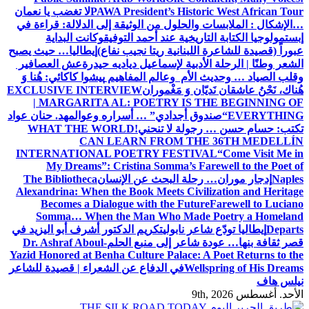
PAWA President’s Historic West African Tour
لا تغضب يا نعمان
…الإشكال : الملابسات والحلول
من الوثيقة إلى الدلالة: قراءة في
إبستمولوجيا الكتابة التاريخية عند أحمد التوفيق
وكانت البداية
عبوراً (قصيدة للشاعرة اللبنانية ريتا نجيب نفاع)
إيطاليا… حيث يصبح
الشعر وطنًا | الرحلة الأدبية لإسماعيل دياديه حيدرة
عش العصافير
وقلب الصياد … وحديث الأم وعالم المفاهيم
پیشوا کاکائي: هُنا وَ
هُناك، نَحْنُ عاشقان نَديّان وَ مَغْموران
EXCLUSIVE INTERVIEW
| MARGARITA AL: POETRY IS THE BEGINNING OF
EVERYTHING
“صندوق أجدادي” … أسراره وعوالمه
د. حنان عواد
تكتب: حسام حسن … رجولة لا تنحني!
WHAT THE WORLD
CAN LEARN FROM THE 36TH MEDELLÍN
INTERNATIONAL POETRY FESTIVAL
“Come Visit Me in
My Dreams”: Cristina Somma’s Farewell to the Poet of
Naples
إدجار موران… رحلة البحث عن الإنسان
The Bibliotheca
Alexandrina: When the Book Meets Civilization and Heritage
Becomes a Dialogue with the Future
Farewell to Luciano
Somma… When the Man Who Made Poetry a Homeland
Departs
إيطاليا تودّع شاعر نابولي
تكريم الدكتور أشرف أبو اليزيد في
قصر ثقافة بنها… عودة شاعر إلى منبع الحلم
Dr. Ashraf Aboul-
Yazid Honored at Benha Culture Palace: A Poet Returns to the
Wellspring of His Dreams
في الدفاع عن الشعراء | قصيدة للشاعر
نيلس هاف
الأحد. أغسطس 9th, 2026