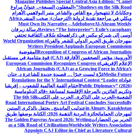
Magazine Publishes Special Central Asia Edition: “Camel
Shadows on the Silk Road”
«المغفلون السبعة».. عنوانٌ مراوغ
وحكاياتٌ لا تنتهي
حوار مع القاص والشاعر منير البولاهمي
الأهرام
ويكلي في مراجعة نقدية لرواية (الترجمان): صخب المنفى
Africa
Must Own Its Narrative – Adeboboye
Al-Ahram Weekly
Reviews “The Interpreter”: Exile’s cacophany
رسالة زيرفان
أوسى إلى شيركو بيكس في ذكراه
مجلة سُلاف الثقافية تحتفي
بمهرجان طريق الحرير الدولي للشعر والفن
World Organization of
Writers President Applauds European Commission
Recognition of Congress of African Journalists
المفوضية
الأوروبية: مؤتمر الصحفيين الأفارقة (CAJ) قوة متنامية في مستقبل
الإعلام الإفريقي
European Commission Recognizes Congress of
African Journalists (CAJ) as a Growing Force in Africa’s
Media Future
غزّة ليست خبرًا … قصيدة جديدة للشاعرة د. حنان
عواد
Regulations for the V International Contest “Leader of
Public Diplomacy” (2026)
اختتام القمة العالمية للشعوب – إفريقيا
وتكريم الفائزين بالمرحلة الإقليمية لمسابقة «قائد الدبلوماسية
الشعبية»
الحرب على الذاكرة.. الحرب على الكتب
The 6th Silk
Road International Poetry Art Festival Concludes Successfully
in Almaty, Kazakhstan
عندليب الماندينج.. يحتفل بالذكرى الستين
لمهرجان الحمامات
جائزة البردية الذهبية 2026: الكتابة بوصفها طريق
الحرير بين الحضارات
The Golden Papyrus Award 2026: Writing
as a Silk Road of Civilizations
Worldwide Writers Association
Appoints CAJ Editor-in-Chief as Literature Cultural