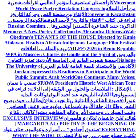
Movement
كازاخستان تستضيف المؤتمر العالمي لقراءات شعرية
من أجل السلام
World Peace Poetry Recitation Congress to
Convene in Kazakhstan
الإفتاء بين سلطة النص وحركة التاريخ:
قراءة في كتاب “الإفتاء والتاريخ” لأحمد التوفيق
الكونية الروسية…
الذاكرة: جديد الشاعرة ألكسندرا أوتشيروفا
Russian Cosmism…
Memory: A New Poetry Collection by Alexandra Ochirova
Wale
Okediran’s TENANTS OF THE HOUSE Directed by Kunle
Afolayan, Heads to African Indigenous Language Film Festival
(AILFF) 2026 in Benin Republic.
زيد والنملة … العلاقات
والدروس
WPA in Moscow: Charles de Gaulle and the Spirit of
Dialogue
جمعية شعوب العالم في الجامعة الأردنية: تعزيز التعاون
الأكاديمي والاستعداد للقمة العامة للعالم العربي
The University of
Jordan expressed its Readiness to Participate in the World
Public Summit: Arab World
One Continent, Many Voices:
PAWA President’s Historic West African Tour
لا تغضب يا نعمان
…الإشكال : الملابسات والحلول
من الوثيقة إلى الدلالة: قراءة في
إبستمولوجيا الكتابة التاريخية عند أحمد التوفيق
وكانت البداية
عبوراً (قصيدة للشاعرة اللبنانية ريتا نجيب نفاع)
إيطاليا… حيث يصبح
الشعر وطنًا | الرحلة الأدبية لإسماعيل دياديه حيدرة
عش العصافير
وقلب الصياد … وحديث الأم وعالم المفاهيم
پیشوا کاکائي: هُنا وَ
هُناك، نَحْنُ عاشقان نَديّان وَ مَغْموران
EXCLUSIVE INTERVIEW
| MARGARITA AL: POETRY IS THE BEGINNING OF
EVERYTHING
“صندوق أجدادي” … أسراره وعوالمه
د. حنان عواد
تكتب: حسام حسن … رجولة لا تنحني!
WHAT THE WORLD