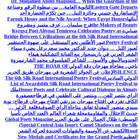
Dr. Mohamed Abdel Maqsoud… When the Guardian of the
Eastern Gate Departs
الثانوية العامة… بين سطوة الرقم وصناعة
الإنسان
فاروق حسني وجائزة النيل… حين تكرّم الحضارة أحد
أبنائها
Farouk Hosny and the Nile Award: When Egypt Honors
the Makers of Beauty
فرج سليمان… عزف متميز ومشروع
ضبابي
Kyrgyz Poet Altynai Temirova Celebrates Poetry as a
Bridge Between Civilizations at the 6th Silk Road International
Poetry Festival
عبور الأطلس نحو المستقبل على صهوة الحنين
قمر
لعبور الليل … ديوان جديد للدكتور محمد سعد برغل يضيء سماء
الشعر العربي في باريس
حوار مع الفنانة التشكيلية هيفاء
الجندوبي
الأبيض والأسود… للشاعر الفيلسوف محمد الشارني
مروة
ناجي.. مفاجأة مهرجان دڨة الدولي
THE ROAR OF
SILENCE
الإعلان عن الجوائز الشعرية في مهرجان طريق الحرير
الدولي السادس
The 6th Silk Road International Poetry Festival
List of Awards
6th Silk Road International Poetry Festival to
Honor Poets and Celebrate Cultural Dialogue in Almaty
ملك
الراي ينتصر للفن… وينتصر على الطقس في قرطاج
عصفورة
الكاف تغرد في افتتاح مهرجان بنزرت
في افتتاح مهرجان قرطاج: نوبة
سيدي منصور المعدلة تعانق مناجاة الراي الصوفية
قلعة الزئير …
حديث الاحتلال والمقاومة
مجلة شعراء العالم (العدد الخاص بآسيا
الوسطى) ظلال الجِمال على طريق الحرير
Global Poets Magazine
(Special Central Asia Issue): Camel Shadows on the Silk
Road
الكشف عن الأوسمة والشهادات الجديدة لحركة الشعر
العظيم
New Medals and Certificates for the Grand Poetic