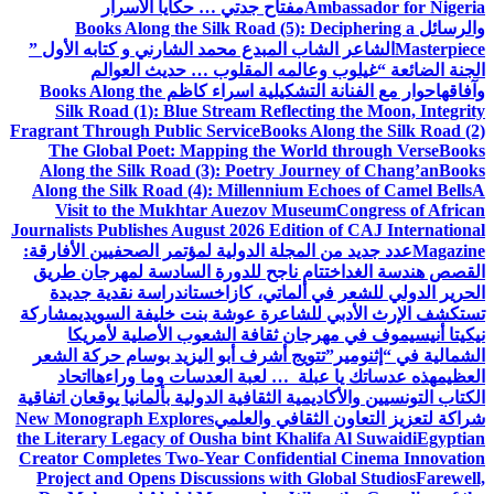
Ambassador for Nigeria
مفتاح جدتي … حكايا الأسرار
والرسائل
Books Along the Silk Road (5): Deciphering a
Masterpiece
الشاعر الشاب المبدع محمد الشارني و كتابه الأول ”
الجنة الضائعة “
غيلوب وعالمه المقلوب … حديث العوالم
وآفاقها
حوار مع الفنانة التشكيلية اسراء كاظم
Books Along the
Silk Road (1): Blue Stream Reflecting the Moon, Integrity
Fragrant Through Public Service
Books Along the Silk Road (2)
The Global Poet: Mapping the World through Verse
Books
Along the Silk Road (3): Poetry Journey of Chang’an
Books
Along the Silk Road (4): Millennium Echoes of Camel Bells
A
Visit to the Mukhtar Auezov Museum
Congress of African
Journalists Publishes August 2026 Edition of CAJ International
Magazine
عدد جديد من المجلة الدولية لمؤتمر الصحفيين الأفارقة:
القصص هندسة الغد
اختتام ناجح للدورة السادسة لمهرجان طريق
الحرير الدولي للشعر في ألماتي، كازاخستان
دراسة نقدية جديدة
تستكشف الإرث الأدبي للشاعرة عوشة بنت خليفة السويدي
مشاركة
نيكيتا أنيسيموف في مهرجان ثقافة الشعوب الأصلية لأمريكا
الشمالية في “إثنومير”
تتويج أشرف أبو اليزيد بوسام حركة الشعر
العظيم
هذه عدساتك يا عبلة … لعبة العدسات وما وراءها
اتحاد
الكتاب التونسيين والأكاديمية الثقافية الدولية بألمانيا يوقعان اتفاقية
شراكة لتعزيز التعاون الثقافي والعلمي
New Monograph Explores
the Literary Legacy of Ousha bint Khalifa Al Suwaidi
Egyptian
Creator Completes Two-Year Confidential Cinema Innovation
Project and Opens Discussions with Global Studios
Farewell,