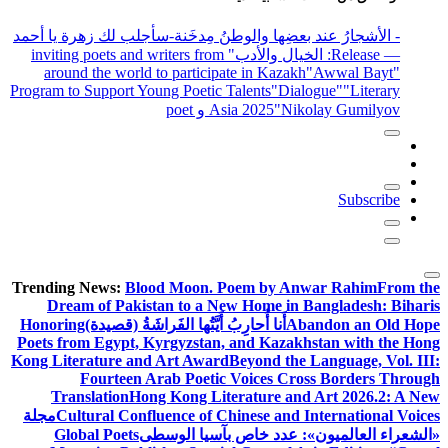
- الأشجارُ عند بعضِها والوطنُ مِدخَنة
-سأجلب لك زهرة يا أحمد
— Release
: الخيال والأدب
" inviting poets and writers from
around the world to participate in Kazakh
"Awwal Bayt"
Program to Support Young Poetic Talents
"Dialogue"
"Literary
"Nikolay Gumilyov و poet
Asia 2025
Subscribe
Trending News:
Blood Moon. Poem by Anwar Rahim
From the
Dream of Pakistan to a New Home in Bangladesh: Biharis
Abandon an Old Hope
أَنا أُحارِبُ أَيَّتُها الفَراشَةُ (قصيدة)
Honoring
Poets from Egypt, Kyrgyzstan, and Kazakhstan with the Hong
Kong Literature and Art Award
Beyond the Language, Vol. III:
Fourteen Arab Poetic Voices Cross Borders Through
Translation
Hong Kong Literature and Art 2026.2: A New
Cultural Confluence of Chinese and International Voices
مجلة
«الشعراء العالميون»: عدد خاص بآسيا الوسطى
Global Poets