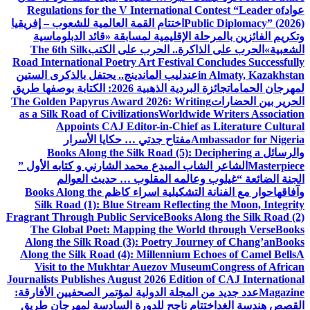
عواد
Regulations for the V International Contest “Leader of
Public Diplomacy” (2026)
اختتام القمة العالمية للشعوب – إفريقيا
وتكريم الفائزين بالمرحلة الإقليمية لمسابقة «قائد الدبلوماسية
الشعبية»
الحرب على الذاكرة.. الحرب على الكتب
The 6th Silk
Road International Poetry Art Festival Concludes Successfully
in Almaty, Kazakhstan
عندليب الماندينج.. يحتفل بالذكرى الستين
لمهرجان الحمامات
جائزة البردية الذهبية 2026: الكتابة بوصفها طريق
الحرير بين الحضارات
The Golden Papyrus Award 2026: Writing
as a Silk Road of Civilizations
Worldwide Writers Association
Appoints CAJ Editor-in-Chief as Literature Cultural
Ambassador for Nigeria
مفتاح جدتي … حكايا الأسرار
والرسائل
Books Along the Silk Road (5): Deciphering a
Masterpiece
الشاعر الشاب المبدع محمد الشارني و كتابه الأول ”
الجنة الضائعة “
غيلوب وعالمه المقلوب … حديث العوالم
وآفاقها
حوار مع الفنانة التشكيلية اسراء كاظم
Books Along the
Silk Road (1): Blue Stream Reflecting the Moon, Integrity
Fragrant Through Public Service
Books Along the Silk Road (2)
The Global Poet: Mapping the World through Verse
Books
Along the Silk Road (3): Poetry Journey of Chang’an
Books
Along the Silk Road (4): Millennium Echoes of Camel Bells
A
Visit to the Mukhtar Auezov Museum
Congress of African
Journalists Publishes August 2026 Edition of CAJ International
Magazine
عدد جديد من المجلة الدولية لمؤتمر الصحفيين الأفارقة:
القصص هندسة الغد
اختتام ناجح للدورة السادسة لمهرجان طريق