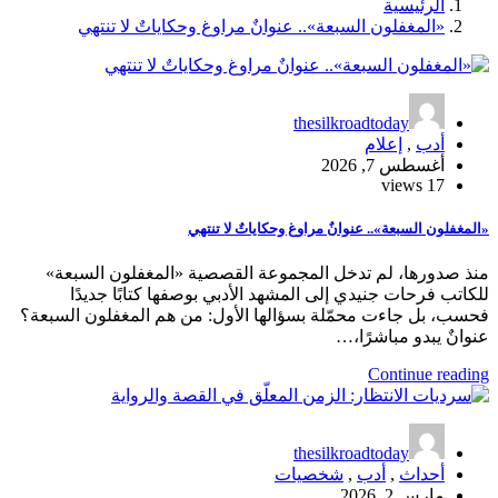
الرئيسية
«المغفلون السبعة».. عنوانٌ مراوغ وحكاياتٌ لا تنتهي
thesilkroadtoday
أدب
,
إعلام
أغسطس 7, 2026
17 views
«المغفلون السبعة».. عنوانٌ مراوغ وحكاياتٌ لا تنتهي
منذ صدورها، لم تدخل المجموعة القصصية «المغفلون السبعة»
للكاتب فرحات جنيدي إلى المشهد الأدبي بوصفها كتابًا جديدًا
فحسب، بل جاءت محمّلة بسؤالها الأول: من هم المغفلون السبعة؟
عنوانٌ يبدو مباشرًا،…
Continue reading
thesilkroadtoday
أحداث
,
أدب
,
شخصيات
مارس 2, 2026