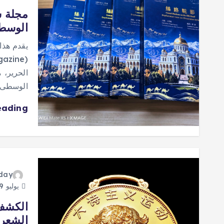
مجلة ش
الوسطى
يقدم هذا
الحرير، 
الوسطى
eading
oday
يوليو 19, 2026
الكشف 
الشعر 