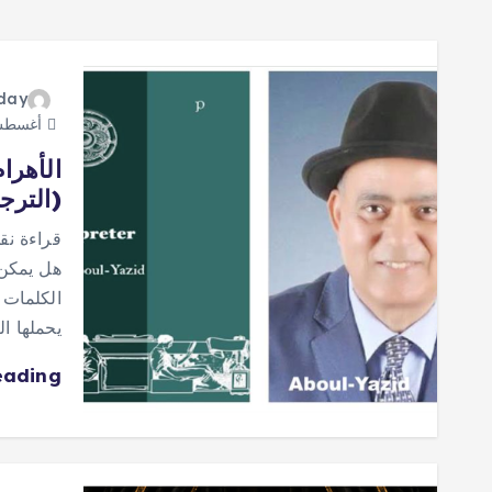
oday
أغسطس 5, 6
الأهرا
(الترج
قراءة نق
هل يمكن 
الكلمات 
يحملها ا
eading