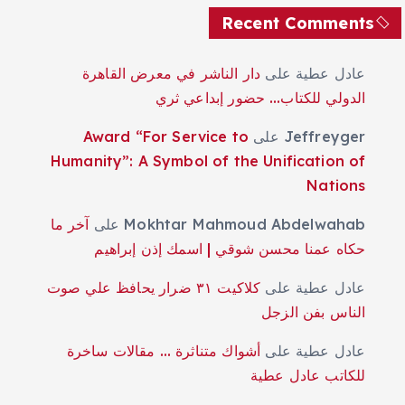
Recent Comments
عادل عطية
على
دار الناشر في معرض القاهرة
الدولي للكتاب… حضور إبداعي ثري
Jeffreyger
على
Award “For Service to
Humanity”: A Symbol of the Unification of
Nations
Mokhtar Mahmoud Abdelwahab
على
آخر ما
حكاه عمنا محسن شوقي | اسمك إذن إبراهيم
عادل عطية
على
كلاكيت ٣١ ضرار يحافظ علي صوت
الناس بفن الزجل
عادل عطية
على
أشواك متناثرة … مقالات ساخرة
للكاتب عادل عطية