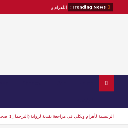
Trending News:
ا
ل
أ
ه
ر
ا
م
و
ي
ك
ل
ي
ف
ي
م
ر
ount
Checkout
Cart
Home
الرئيسية
الرئيسية
الأهرام ويكلي في مراجعة نقدية لرواية (الترجمان): صخ