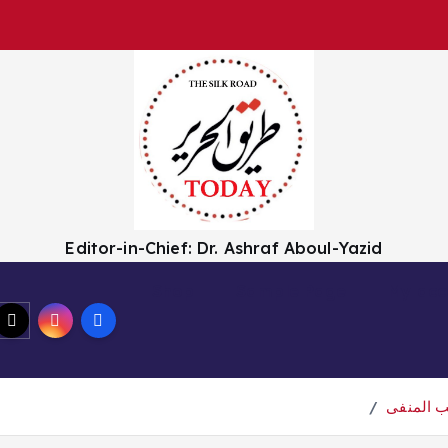
Editor-in-Chief: Dr. Ashraf Aboul-Yazid
Shop
Sample Page
My acc
ب المنفى