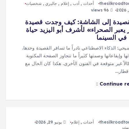
thesilkroadt
أحداث
,
أدب
,
إعلام
,
جاليري
,
شخصيات
96 views
قصيدة إلى الشاشة: كيف وجدت قصيدة
يعبر الصحراء» لأشرف أبو اليزيد حياة
في السينما
حي: الذكاء الاصطناعي نادراً ما تسافر القصيدة وحدها.
ها وإيقاعاتها وصمتها كثيراً ما تتجاوز الصفحة المكتوبة
الاً غير متوقعة في الفنون الأخرى. هكذا كان الحال مع
قطار…
Continue r
thesilkroadt
أحداث
,
إعلام
يونيو 29, 2026