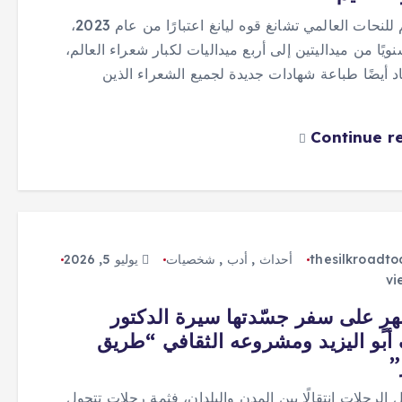
التصميم للنحات العالمي تشانغ قوه ليانغ اعتبارًا من عام 2023،
ويًا من ميداليتين إلى أربع ميداليات لكبار شعراء العالم،
اد أيضًا طباعة شهادات جديدة لجميع الشعراء الذين
Continue r
thesilkroadt
أحداث
,
أدب
,
شخصيات
يوليو 5, 2026
هرٍ على سفر جسّدتها سيرة الدكتور
بو اليزيد ومشروعه الثقافي “طريق
”
الرحلات انتقالًا بين المدن والبلدان، فثمة رحلات تتحول