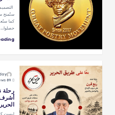
ستُمنح سن
كما ستُع
حصلوا…
eading
oday
89 views
رحلة ن
أشرف أ
الحرير
ليست كل 