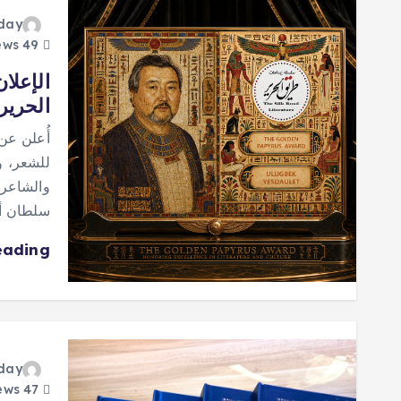
oday
49 views
الإعلا
الحرير
أُعلن عن
للشعر، و
والشاعر 
سلطان أك
eading
oday
47 views