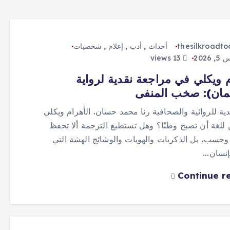
thesilkroadt
أحداث
,
أدب
,
إعلام
,
شخصيات
202
13 views
م ويكلي في مراجعة نقدية لرواية
مان): صخب المنفى
دية للروائية والصحافية رنا محمد حسان. الأهرام ويكلي
للغة أن تصبح وطنًا؟ وهل تستطيع الترجمة ألا تحفظ
وحسب، بل الذكريات والهويات والوشائج الهشة التي
لإنسان…
Continue r