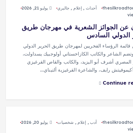
thesilkroadt
أحداث
,
إعلام
,
جاليري
يوليو 21, 2026
ن عن الجوائز الشعرية في مهرجان طريق
 الدولي السادس
 قائمة الرؤساء الفخريين لمهرجان طريق الحرير الدولي
تضم الشاعر والكاتب الكازاخستاني أولوجبيك يسداولت،
المصري أشرف أبو اليزيد، والكاتب والقاص القرغيزي
يموفيتش رايف، والشاعرة القرغيزية ألتيناي…
Continue r
thesilkroadt
أدب
,
إعلام
,
شخصيات
يوليو 20, 2026