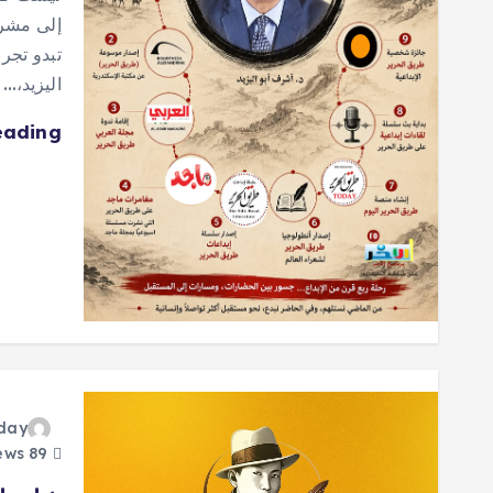
إلى مشرو
تبدو تجر
اليزيد،…
eading
oday
89 views