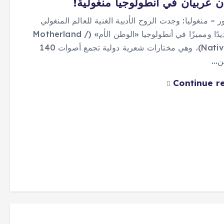
 عربيان في أنطولوجيا منغولية!
ور – منغوليا: وجدت الروح الأدبية الغنية للعالم المنغولي
تعبيرًا جديدًا ومميزًا في أنطولوجيا «الوطن الأم» (Motherland /
Native Land)، وهي مختارات شعرية دولية تجمع أصوات 140
من…
Continue r