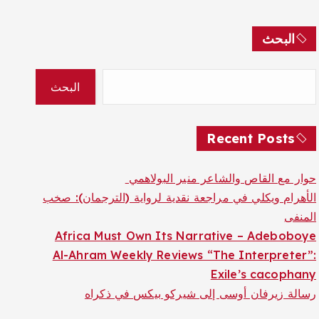
البحث
البحث
Recent Posts
حوار مع القاص والشاعر منير البولاهمي
الأهرام ويكلي في مراجعة نقدية لرواية (الترجمان): صخب
المنفى
Africa Must Own Its Narrative – Adeboboye
Al-Ahram Weekly Reviews “The Interpreter”:
Exile’s cacophany
رسالة زيرفان أوسى إلى شيركو بيكس في ذكراه