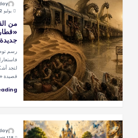
oday
يوليو 2, 2026
من ال
«قطار 
جديدة 
رسم توضي
فاستعارات
لتجد أشك
قصيدة «
eading
oday
118 views