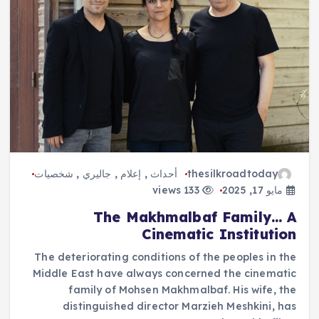
thesilkroadtoday
أحداث
,
إعلام
,
جاليري
,
شخصيات
مايو 17, 2025
133 views
The Makhmalbaf Family… A
Cinematic Institution
The deteriorating conditions of the peoples in the
Middle East have always concerned the cinematic
family of Mohsen Makhmalbaf. His wife, the
distinguished director Marzieh Meshkini, has