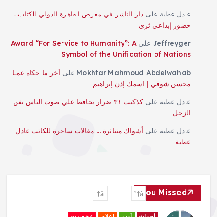
عادل عطية
على
دار الناشر في معرض القاهرة الدولي للكتاب…
حضور إبداعي ثري
Jeffreyger
على
Award “For Service to Humanity”: A
Symbol of the Unification of Nations
Mokhtar Mahmoud Abdelwahab
على
آخر ما حكاه عمنا
محسن شوقي | اسمك إذن إبراهيم
عادل عطية
على
كلاكيت ٣١ ضرار يحافظ علي صوت الناس بفن
الزجل
عادل عطية
على
أشواك متناثرة … مقالات ساخرة للكاتب عادل
عطية
You Missed
أحداث
أدب
إعلام
شخصيات