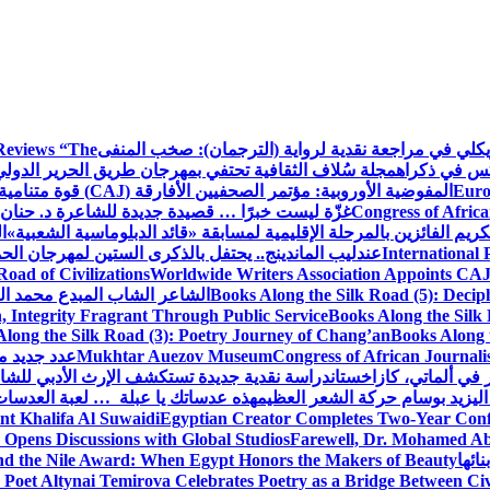
ويكلي في مراجعة نقدية لرواية (الترجمان): صخب المنفى
Reviews “The
كس في ذكراه
مجلة سُلاف الثقافية تحتفي بمهرجان طريق الحرير الدول
Euro
المفوضية الأوروبية: مؤتمر الصحفيين الأفارقة (CAJ) قوة متنامية في مستقبل الإعلام الإفريقي
Congress of Africa
غزّة ليست خبرًا … قصيدة جديدة للشاعرة د. حنان 
كريم الفائزين بالمرحلة الإقليمية لمسابقة «قائد الدبلوماسية الشعبية»
ا
International 
عندليب الماندينج.. يحتفل بالذكرى الستين لمهرجان الحم
oad of Civilizations
Worldwide Writers Association Appoints CAJ 
Books Along the Silk Road (5): Decip
الشاعر الشاب المبدع محمد الشا
, Integrity Fragrant Through Public Service
Books Along the Silk 
long the Silk Road (3): Poetry Journey of Chang’an
Books Along 
Congress of African Journali
Mukhtar Auezov Museum
عدد جديد م
في ألماتي، كازاخستان
دراسة نقدية جديدة تستكشف الإرث الأدبي للشا
اليزيد بوسام حركة الشعر العظيم
هذه عدساتك يا عبلة … لعبة العدسات
nt Khalifa Al Suwaidi
Egyptian Creator Completes Two-Year Conf
 Opens Discussions with Global Studios
Farewell, Dr. Mohamed Ab
ائها
d the Nile Award: When Egypt Honors the Makers of Beauty
Poet Altynai Temirova Celebrates Poetry as a Bridge Between Civil