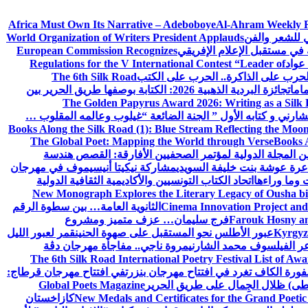
Africa Must Own Its Narrative – Adeboboye
Al-Ahram Weekly 
ي للشعر والفن
World Organization of Writers President Applauds
European Commission Recognizes
عواد
Regulations for the V International Contest “Leader of
لحرب على الذاكرة.. الحرب على الكتب
The 6th Silk Road
امات
جائزة البردية الذهبية 2026: الكتابة بوصفها طريق الحرير بين
The Golden Papyrus Award 2026: Writing as a Silk R
رني و كتابه الأول ” الجنة الضائعة “
غيلوب وعالمه المقلوب …
Books Along the Silk Road (1): Blue Stream Reflecting the Moon
The Global Poet: Mapping the World through Verse
Books A
ن المجلة الدولية لمؤتمر الصحفيين الأفارقة: القصص هندسة
عرة عوشة بنت خليفة السويدي
مشاركة نيكيتا أنيسيموف في مهرجان
 وما وراءها
اتحاد الكتاب التونسيين والأكاديمية الثقافية الدولية
New Monograph Explores the Literary Legacy of Ousha bi
Cinema Innovation Project and
الثانوية العامة… بين سطوة الرقم
Farouk Hosny an
فرج سليمان… عزف متميز ومشروع
Kyrgyz 
عبور الأطلس نحو المستقبل على صهوة الحنين
قمر لعبور الليل
ر الفيلسوف محمد الشارني
مروة ناجي.. مفاجأة مهرجان دڨة
The 6th Silk Road International Poetry Festival List of Aw
ورة الكاف تغرد في افتتاح مهرجان بنزرت
في افتتاح مهرجان قرطاج:
سطى) ظلال الجِمال على طريق الحرير
Global Poets Magazine
New Medals and Certificates for the Grand Poet
كازاخستان