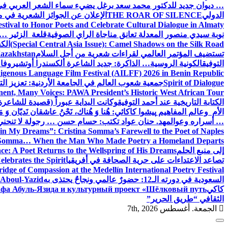
… ديوان جديد للدكتور محمد سعد برغل يضيء سماء الشعر العربي في
الدولي
THE ROAR OF SILENCE
الإعلان عن الجوائز الشعرية في
estival to Honor Poets and Celebrate Cultural Dialogue in Almaty
نوبة سيدي منصور المعدلة تعانق مناجاة الراي الصوفية
قلعة الزئير … 
(Special Central Asia Issue): Camel Shadows on the Silk Road
الك
تستضيف المؤتمر العالمي لقراءات شعرية من أجل السلام
Kazakhstan
التوفيق
الكونية الروسية… الذاكرة: جديد الشاعرة ألكسندرا أوتشيروفا
digenous Language Film Festival (AILFF) 2026 in Benin Republic.
Spirit of Dialogue
جمعية شعوب العالم في الجامعة الأردنية: تعزيز التع
ent, Many Voices: PAWA President’s Historic West African Tour
الكتابة التاريخية عند أحمد التوفيق
وكانت البداية عبوراً (قصيدة للشاعرة ا
الأم وعالم المفاهيم
پیشوا کاکائي: هُنا وَ هُناك، نَحْنُ عاشقان نَديّان وَ 
… أسراره وعوالمه
د. حنان عواد تكتب: حسام حسن … رجولة لا تنحني
in My Dreams”: Cristina Somma’s Farewell to the Poet of Naples
o Somma… When the Man Who Made Poetry a Homeland Departs
إلى منبع الحلم
e: A Poet Returns to the Wellspring of His Dreams
تصاعد الاعتداءات على حرية الصحافة في أفريقيا
elebrates the Spirit
ridge of Compassion at the Medellín International Poetry Festival
السعودية في دورته الـ12: حضورٌ عالمي ونجاحٌ يحتذى به
f Aboul-Yazid
كاكي
афа Абуль-Язида и культурный проект «Шёлковый путь»
الثقافي “طريق الحرير”
الجمعة. أغسطس 7th, 2026