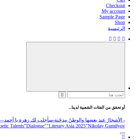
Checkout
My account
Sample Page
Shop
الرئيسية
البحث
عن:
أو تحقق من الفئات الشعبية لدينا...
- الأشجارُ عند بعضِها والوطنُ مِدخَنة
-سأجلب لك زهرة يا أحمد
elease
"Nikolay Gumilyov و poet
"Literary Asia 2025
"Dialogue"
etic Talents