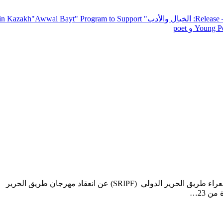
— R
: الخيال والأدب
" inviting poets and writers from around the world to participate in Kazakh
"Awwal Bayt" Program to Support
Young Po
أعلن منتدى الأمم المتحدة لطريق الحرير العالمي (UNWSF)واتحاد شعراء طريق الحرير الدولي (SRIPF) عن انعقاد مهرجان طريق الحرير
ن 23…