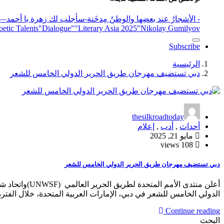
- الأشجارُ عند بعضِها والوطنُ مِدخَنة
-سأجلب لك زهرة يا أحمد
elease
"Nikolay Gumilyov و poet
"Literary Asia 2025
"Dialogue"
etic Talents
Subscribe
الرئيسية
دبي تستضيف مهرجان طريق الحرير الدولي الخامس للشعر
thesilkroadtoday
أحداث
,
أدب
,
إعلام
مايو 21, 2025
108 views
دبي تستضيف مهرجان طريق الحرير الدولي الخامس للشعر
الدولي الخامس للشعر في دبي، الإمارات العربية المتحدة، خلال الفترة م
Continue reading
البحث