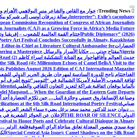
التجاوز
Trending News:
إلى
حوار مع القاص والشاعر منير البولاهمي
الأهرام 
المحتوى
Interpreter”: Exile’s cacophany
رسالة زيرفان أوسى إلى شيركو بي
pean Commission Recognition of Congress of African Journalists
n Journalists (CAJ) as a Growing Force in Africa’s Media Future
Public Diplomacy” (2026)
اختتام القمة العالمية للشعوب – إفريقيا وت
Poetry Art Festival Concludes Successfully in Almaty, Kazakhstan
الحضارات
Editor-in-Chief as Literature Cultural Ambassador for
Nigeria
مفتاح جدتي … حكايا الأسرار والرسائل
hering a Masterpiece
حديث العوالم وآفاقها
حوار مع الفنانة التشكيلية اسراء كاظم
Road (2)
the Silk Road (4): Millennium Echoes of Camel Bells
A Visit to the
sts Publishes August 2026 Edition of CAJ International Magazine
الغد
اختتام ناجح للدورة السادسة لمهرجان طريق الحرير الدولي للشعر 
ثقافة الشعوب الأصلية لأمريكا الشمالية في “إثنومير”
تتويج أشرف أبو 
بألمانيا يوقعان اتفاقية شراكة لتعزيز التعاون الثقافي والعلمي
idential
del Maqsoud… When the Guardian of the Eastern Gate Departs
وصناعة الإنسان
فاروق حسني وجائزة النيل… حين تكرّم الحضارة أحد أبن
ضبابي
izations at the 6th Silk Road International Poetry Festival
… ديوان جديد للدكتور محمد سعد برغل يضيء سماء الشعر العربي في
الدولي
THE ROAR OF SILENCE
الإعلان عن الجوائز الشعرية في
estival to Honor Poets and Celebrate Cultural Dialogue in Almaty
نوبة سيدي منصور المعدلة تعانق مناجاة الراي الصوفية
قلعة الزئير … 
(Special Central Asia Issue): Camel Shadows on the Silk Road
الك