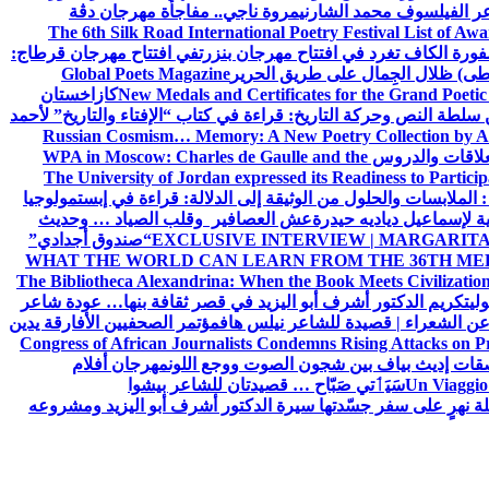
ر الفيلسوف محمد الشارني
مروة ناجي.. مفاجأة مهرجان دڨة
The 6th Silk Road International Poetry Festival List of Aw
ورة الكاف تغرد في افتتاح مهرجان بنزرت
في افتتاح مهرجان قرطاج:
سطى) ظلال الجِمال على طريق الحرير
Global Poets Magazine
New Medals and Certificates for the Grand Poet
كازاخستان
ن سلطة النص وحركة التاريخ: قراءة في كتاب “الإفتاء والتاريخ” لأحمد
Russian Cosmism… Memory: A New Poetry Collection by A
لعلاقات والدروس
WPA in Moscow: Charles de Gaulle and the
The University of Jordan expressed its Readiness to Particip
: الملابسات والحلول
من الوثيقة إلى الدلالة: قراءة في إبستمولوجيا
ية لإسماعيل دياديه حيدرة
عش العصافير وقلب الصياد … وحديث
EXCLUSIVE INTERVIEW | MARGARITA
“صندوق أجدادي”
WHAT THE WORLD CAN LEARN FROM THE 36TH ME
The Bibliotheca Alexandrina: When the Book Meets Civilizatio
ولي
تكريم الدكتور أشرف أبو اليزيد في قصر ثقافة بنها… عودة شاعر
عن الشعراء | قصيدة للشاعر نيلس هاف
مؤتمر الصحفيين الأفارقة يدين
Congress of African Journalists Condemns Rising Attacks on P
ات إديث بياف بين شجون الصوت ووجع اللون
مهرجان أفلام
Un Viaggio 
سَيَٲتي صَبّاح … قصيدتان للشاعر بيشوا
ة نهرٍ على سفر جسّدتها سيرة الدكتور أشرف أبو اليزيد ومشروعه