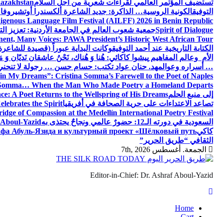
تستضيف المؤتمر العالمي لقراءات شعرية من أجل السلام
Kazakhstan
التوفيق
الكونية الروسية… الذاكرة: جديد الشاعرة ألكسندرا أوتشيروفا
digenous Language Film Festival (AILFF) 2026 in Benin Republic.
Spirit of Dialogue
جمعية شعوب العالم في الجامعة الأردنية: تعزيز التع
ent, Many Voices: PAWA President’s Historic West African Tour
الكتابة التاريخية عند أحمد التوفيق
وكانت البداية عبوراً (قصيدة للشاعرة ا
الأم وعالم المفاهيم
پیشوا کاکائي: هُنا وَ هُناك، نَحْنُ عاشقان نَديّان وَ 
… أسراره وعوالمه
د. حنان عواد تكتب: حسام حسن … رجولة لا تنحني
in My Dreams”: Cristina Somma’s Farewell to the Poet of Naples
o Somma… When the Man Who Made Poetry a Homeland Departs
إلى منبع الحلم
e: A Poet Returns to the Wellspring of His Dreams
تصاعد الاعتداءات على حرية الصحافة في أفريقيا
elebrates the Spirit
ridge of Compassion at the Medellín International Poetry Festival
السعودية في دورته الـ12: حضورٌ عالمي ونجاحٌ يحتذى به
f Aboul-Yazid
كاكي
афа Абуль-Язида и культурный проект «Шёлковый путь»
الثقافي “طريق الحرير”
الجمعة. أغسطس 7th, 2026
Editor-in-Chief: Dr. Ashraf Aboul-Yazid
Home
Cart