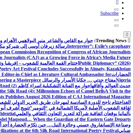
Subscribe
Trending News:
حوار مع القاص والشاعر منير البولاهمي
الأهرام 
Interpreter”: Exile’s cacophany
رسالة زيرفان أوسى إلى شيركو بي
pean Commission Recognition of Congress of African Journalists
n Journalists (CAJ) as a Growing Force in Africa’s Media Future
Public Diplomacy” (2026)
اختتام القمة العالمية للشعوب – إفريقيا وت
Poetry Art Festival Concludes Successfully in Almaty, Kazakhstan
الحضارات
Editor-in-Chief as Literature Cultural Ambassador for
Nigeria
مفتاح جدتي … حكايا الأسرار والرسائل
hering a Masterpiece
حديث العوالم وآفاقها
حوار مع الفنانة التشكيلية اسراء كاظم
Road (2)
the Silk Road (4): Millennium Echoes of Camel Bells
A Visit to the
sts Publishes August 2026 Edition of CAJ International Magazine
الغد
اختتام ناجح للدورة السادسة لمهرجان طريق الحرير الدولي للشعر 
ثقافة الشعوب الأصلية لأمريكا الشمالية في “إثنومير”
تتويج أشرف أبو 
بألمانيا يوقعان اتفاقية شراكة لتعزيز التعاون الثقافي والعلمي
idential
del Maqsoud… When the Guardian of the Eastern Gate Departs
وصناعة الإنسان
فاروق حسني وجائزة النيل… حين تكرّم الحضارة أحد أبن
ضبابي
izations at the 6th Silk Road International Poetry Festival