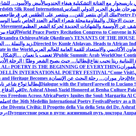
 باريس
حوار مع الفنانة التشكيلية هيفاء الجندوبي
الأبيض والأسود… للشاع
 مهرجان طريق الحرير الدولي السادس
6th Silk Road International
ards
Poetry F
ملك الراي ينتصر للفن… وينتصر على الطقس في قرطاج
عصف
حديث الاحتلال والمقاومة
مجلة شعراء العالم (العدد الخاص بآسيا الو
شف عن الأوسمة والشهادات الجديدة لحركة الشعر العظيم
ic Movement
World Peace Poetry Recitation Congress to Convene in 
الإفتاء بي
lexandra Ochirova
Wale Okediran’s TENANTS OF THE HOUSE
Directed by Kunle Afolayan, Heads to African In
زيد والنملة … ا
اون الأكاديمي والاستعداد للقمة العامة للعالم العربي
ate in the World
One Contin
Public Summit: Arab World
لا تغضب يا نعمان …الإشكال 
للبنانية ريتا نجيب نفاع)
إيطاليا… حيث يصبح الشعر وطنًا | الرحلة الأدب
مَغْموران
 AL: POETRY IS THE BEGINNING OF EVERYTHING
!
“Come Visit
DELLÍN INTERNATIONAL POETRY FESTIVAL
Me 
إدجار موران… رحلة البحث عن الإنسان
n and Heritage Becomes a
Farewell to Lucian
Dialogue with the Future
إيطاليا تودّع شاعر ناب
Dr. Ashraf Aboul-Yazid Honored at Benha Culture Palac
في الدفاع 
ress Freedom Across Africa
Poetry Ignites the Soul: Margarita Al C
Poetry as a B
of the 36th Medellín International Poetry Festival
ملصق
che Diventa Civiltà: Il Progetto della Via della Seta del Dr. Ashra
Путешествие реки в пути: жизненный путь доктора Ашр
رحل