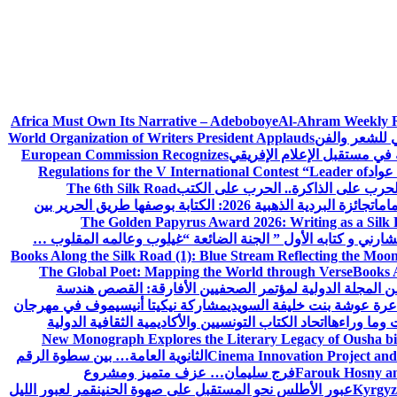
Africa Must Own Its Narrative – Adeboboye
Al-Ahram Weekly 
ي للشعر والفن
World Organization of Writers President Applauds
European Commission Recognizes
عواد
Regulations for the V International Contest “Leader of
لحرب على الذاكرة.. الحرب على الكتب
The 6th Silk Road
امات
جائزة البردية الذهبية 2026: الكتابة بوصفها طريق الحرير بين
The Golden Papyrus Award 2026: Writing as a Silk R
رني و كتابه الأول ” الجنة الضائعة “
غيلوب وعالمه المقلوب …
Books Along the Silk Road (1): Blue Stream Reflecting the Moon
The Global Poet: Mapping the World through Verse
Books A
ن المجلة الدولية لمؤتمر الصحفيين الأفارقة: القصص هندسة
عرة عوشة بنت خليفة السويدي
مشاركة نيكيتا أنيسيموف في مهرجان
 وما وراءها
اتحاد الكتاب التونسيين والأكاديمية الثقافية الدولية
New Monograph Explores the Literary Legacy of Ousha bi
Cinema Innovation Project and
الثانوية العامة… بين سطوة الرقم
Farouk Hosny an
فرج سليمان… عزف متميز ومشروع
Kyrgyz 
عبور الأطلس نحو المستقبل على صهوة الحنين
قمر لعبور الليل