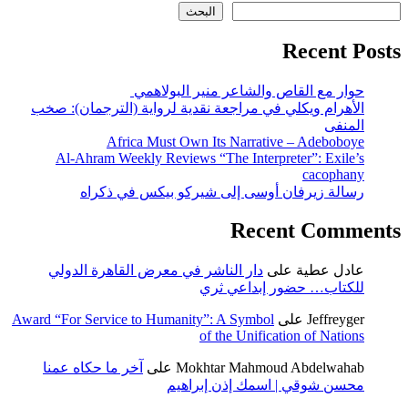
البحث
Recent Posts
حوار مع القاص والشاعر منير البولاهمي
الأهرام ويكلي في مراجعة نقدية لرواية (الترجمان): صخب
المنفى
Africa Must Own Its Narrative – Adeboboye
Al-Ahram Weekly Reviews “The Interpreter”: Exile’s
cacophany
رسالة زيرفان أوسى إلى شيركو بيكس في ذكراه
Recent Comments
عادل عطية
على
دار الناشر في معرض القاهرة الدولي
للكتاب… حضور إبداعي ثري
Jeffreyger
على
Award “For Service to Humanity”: A Symbol
of the Unification of Nations
Mokhtar Mahmoud Abdelwahab
على
آخر ما حكاه عمنا
محسن شوقي | اسمك إذن إبراهيم