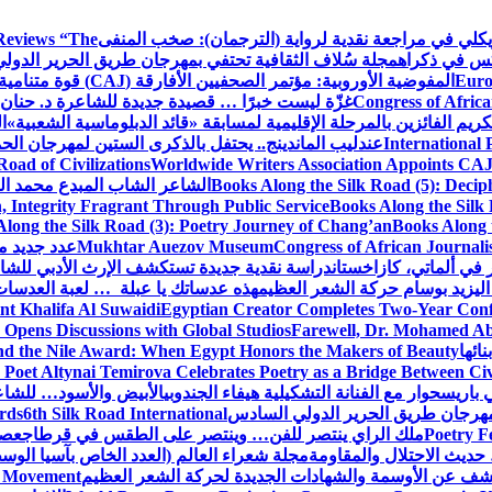
ويكلي في مراجعة نقدية لرواية (الترجمان): صخب المنفى
Reviews “The
كس في ذكراه
مجلة سُلاف الثقافية تحتفي بمهرجان طريق الحرير الدول
Euro
المفوضية الأوروبية: مؤتمر الصحفيين الأفارقة (CAJ) قوة متنامية في مستقبل الإعلام الإفريقي
Congress of Africa
غزّة ليست خبرًا … قصيدة جديدة للشاعرة د. حنان 
كريم الفائزين بالمرحلة الإقليمية لمسابقة «قائد الدبلوماسية الشعبية»
ا
International 
عندليب الماندينج.. يحتفل بالذكرى الستين لمهرجان الحم
oad of Civilizations
Worldwide Writers Association Appoints CAJ 
Books Along the Silk Road (5): Decip
الشاعر الشاب المبدع محمد الشا
, Integrity Fragrant Through Public Service
Books Along the Silk 
long the Silk Road (3): Poetry Journey of Chang’an
Books Along 
Congress of African Journali
Mukhtar Auezov Museum
عدد جديد م
في ألماتي، كازاخستان
دراسة نقدية جديدة تستكشف الإرث الأدبي للشا
اليزيد بوسام حركة الشعر العظيم
هذه عدساتك يا عبلة … لعبة العدسات
nt Khalifa Al Suwaidi
Egyptian Creator Completes Two-Year Conf
 Opens Discussions with Global Studios
Farewell, Dr. Mohamed Ab
ائها
d the Nile Award: When Egypt Honors the Makers of Beauty
Poet Altynai Temirova Celebrates Poetry as a Bridge Between Civil
 باريس
حوار مع الفنانة التشكيلية هيفاء الجندوبي
الأبيض والأسود… للشاع
 مهرجان طريق الحرير الدولي السادس
6th Silk Road International
ards
Poetry F
ملك الراي ينتصر للفن… وينتصر على الطقس في قرطاج
عصف
حديث الاحتلال والمقاومة
مجلة شعراء العالم (العدد الخاص بآسيا الو
شف عن الأوسمة والشهادات الجديدة لحركة الشعر العظيم
ic Movement