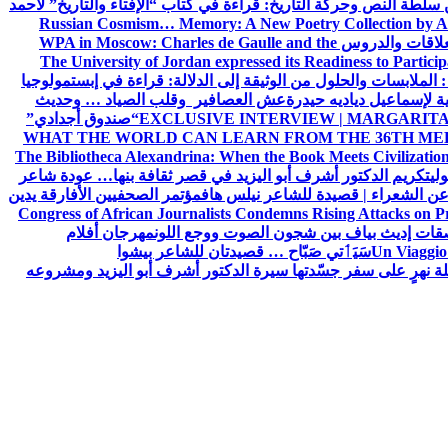
ن سلطة النص وحركة التاريخ: قراءة في كتاب “الإفتاء والتاريخ” لأحمد
Russian Cosmism… Memory: A New Poetry Collection by A
لعلاقات والدروس
WPA in Moscow: Charles de Gaulle and the
The University of Jordan expressed its Readiness to Particip
: الملابسات والحلول
من الوثيقة إلى الدلالة: قراءة في إبستمولوجيا
ية لإسماعيل دياديه حيدرة
عش العصافير وقلب الصياد … وحديث
EXCLUSIVE INTERVIEW | MARGARITA
“صندوق أجدادي”
WHAT THE WORLD CAN LEARN FROM THE 36TH ME
The Bibliotheca Alexandrina: When the Book Meets Civilizatio
ولي
تكريم الدكتور أشرف أبو اليزيد في قصر ثقافة بنها… عودة شاعر
عن الشعراء | قصيدة للشاعر نيلس هاف
مؤتمر الصحفيين الأفارقة يدين
Congress of African Journalists Condemns Rising Attacks on P
ات إديث بياف بين شجون الصوت ووجع اللون
مهرجان أفلام
Un Viaggio 
سَيَٲتي صَبّاح … قصيدتان للشاعر بيشوا
ة نهرٍ على سفر جسّدتها سيرة الدكتور أشرف أبو اليزيد ومشروعه