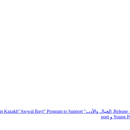
— R
: الخيال والأدب
" inviting poets and writers from around the world to participate in Kazakh
"Awwal Bayt" Program to Support
Young Po