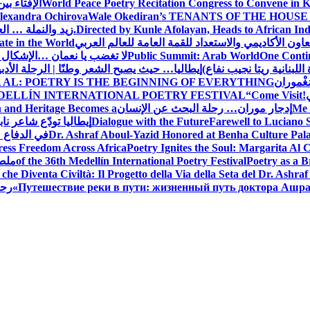
World Peace Poetry Recitation Congress to Convene in 
الإفتاء بي
lexandra Ochirova
Wale Okediran’s TENANTS OF THE HOUSE
Directed by Kunle Afolayan, Heads to African In
زيد والنملة … ا
اون الأكاديمي والاستعداد للقمة العامة للعالم العربي
ate in the World
One Contin
Public Summit: Arab World
لا تغضب يا نعمان …الإشكال 
للبنانية ريتا نجيب نفاع)
إيطاليا… حيث يصبح الشعر وطنًا | الرحلة الأدب
مَغْموران
 AL: POETRY IS THE BEGINNING OF EVERYTHING
!
“Come Visit
DELLÍN INTERNATIONAL POETRY FESTIVAL
Me 
إدجار موران… رحلة البحث عن الإنسان
n and Heritage Becomes a
Farewell to Lucian
Dialogue with the Future
إيطاليا تودّع شاعر ناب
Dr. Ashraf Aboul-Yazid Honored at Benha Culture Palac
في الدفاع 
ress Freedom Across Africa
Poetry Ignites the Soul: Margarita Al C
Poetry as a B
of the 36th Medellín International Poetry Festival
ملصق
che Diventa Civiltà: Il Progetto della Via della Seta del Dr. Ashra
Путешествие реки в пути: жизненный путь доктора Ашр
رحل