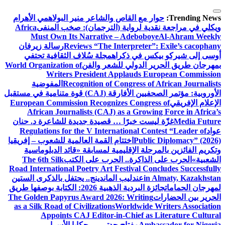
التجاوز
إلى
Trending News:
حوار مع القاص والشاعر منير البولاهمي
الأهرام
المحتوى
ويكلي في مراجعة نقدية لرواية (الترجمان): صخب المنفى
Africa
Must Own Its Narrative – Adeboboye
Al-Ahram Weekly
Reviews “The Interpreter”: Exile’s cacophany
رسالة زيرفان
أوسى إلى شيركو بيكس في ذكراه
مجلة سُلاف الثقافية تحتفي
بمهرجان طريق الحرير الدولي للشعر والفن
World Organization of
Writers President Applauds European Commission
Recognition of Congress of African Journalists
المفوضية
الأوروبية: مؤتمر الصحفيين الأفارقة (CAJ) قوة متنامية في مستقبل
الإعلام الإفريقي
European Commission Recognizes Congress of
African Journalists (CAJ) as a Growing Force in Africa’s
Media Future
غزّة ليست خبرًا … قصيدة جديدة للشاعرة د. حنان
عواد
Regulations for the V International Contest “Leader of
Public Diplomacy” (2026)
اختتام القمة العالمية للشعوب – إفريقيا
وتكريم الفائزين بالمرحلة الإقليمية لمسابقة «قائد الدبلوماسية
الشعبية»
الحرب على الذاكرة.. الحرب على الكتب
The 6th Silk
Road International Poetry Art Festival Concludes Successfully
in Almaty, Kazakhstan
عندليب الماندينج.. يحتفل بالذكرى الستين
لمهرجان الحمامات
جائزة البردية الذهبية 2026: الكتابة بوصفها طريق
الحرير بين الحضارات
The Golden Papyrus Award 2026: Writing
as a Silk Road of Civilizations
Worldwide Writers Association
Appoints CAJ Editor-in-Chief as Literature Cultural
Ambassador for Nigeria
مفتاح جدتي … حكايا الأسرار