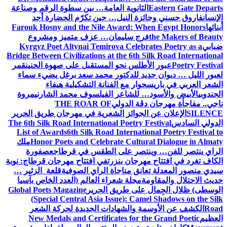
Eastern Gate Departs
الثانوية العامة… بين سطوة الرقم وصناعة
الإنسان
فاروق حسني وجائزة النيل… حين تكرّم الحضارة أحد
أبنائها
Farouk Hosny and the Nile Award: When Egypt Honors
the Makers of Beauty
فرج سليمان… عزف متميز ومشروع
ضبابي
Kyrgyz Poet Altynai Temirova Celebrates Poetry as a
Bridge Between Civilizations at the 6th Silk Road International
Poetry Festival
عبور الأطلس نحو المستقبل على صهوة الحنين
قمر
لعبور الليل … ديوان جديد للدكتور محمد سعد برغل يضيء سماء
الشعر العربي في باريس
حوار مع الفنانة التشكيلية هيفاء
الجندوبي
الأبيض والأسود… للشاعر الفيلسوف محمد الشارني
مروة
ناجي.. مفاجأة مهرجان دڨة الدولي
THE ROAR OF
SILENCE
الإعلان عن الجوائز الشعرية في مهرجان طريق الحرير
الدولي السادس
The 6th Silk Road International Poetry Festival
List of Awards
6th Silk Road International Poetry Festival to
Honor Poets and Celebrate Cultural Dialogue in Almaty
ملك
الراي ينتصر للفن… وينتصر على الطقس في قرطاج
عصفورة
الكاف تغرد في افتتاح مهرجان بنزرت
في افتتاح مهرجان قرطاج: نوبة
سيدي منصور المعدلة تعانق مناجاة الراي الصوفية
قلعة الزئير …
حديث الاحتلال والمقاومة
مجلة شعراء العالم (العدد الخاص بآسيا
الوسطى) ظلال الجِمال على طريق الحرير
Global Poets Magazine
(Special Central Asia Issue): Camel Shadows on the Silk
Road
الكشف عن الأوسمة والشهادات الجديدة لحركة الشعر
العظيم
New Medals and Certificates for the Grand Poetic