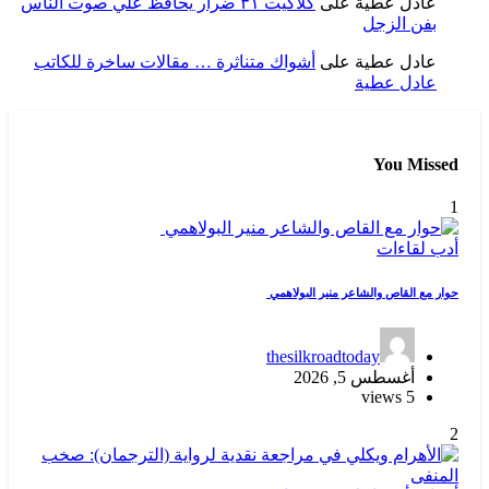
عادل عطية
على
كلاكيت ٣١ ضرار يحافظ علي صوت الناس
بفن الزجل
عادل عطية
على
أشواك متناثرة … مقالات ساخرة للكاتب
عادل عطية
You Missed
1
أدب
لقاءات
حوار مع القاص والشاعر منير البولاهمي
thesilkroadtoday
أغسطس 5, 2026
5 views
2