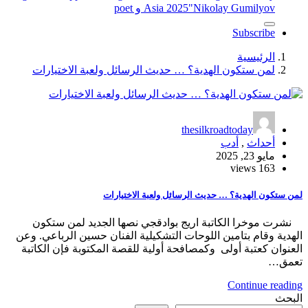
"Nikolay Gumilyov و poet
Asia 2025
Subscribe
الرئيسية
لمن ستكون الهدية؟ … حديث الرسائل ولعبة الاختيارات
thesilkroadtoday
أحداث
,
أدب
مايو 23, 2025
163 views
لمن ستكون الهدية؟ … حديث الرسائل ولعبة الاختيارات
نشرت موخرا الكاتبة اريج بوادقجي نصها الجديد لمن ستكون
الهدية وقام بتامين اللوحات التشكيلية الفنان حسين الرباعي. وعن
العنوان كعتبة أولى وكمصافحة أولية للقصة المكتوبة فإن الكاتبة
تعمق…
Continue reading
البحث