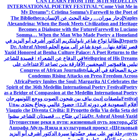
CAN LEARN FROM THE 36TH MEDELLÍN
INTERNATIONAL POETRY FESTIVAL
“Come Visit Me in
My Dreams”: Cristina Somma’s Farewell to the Poet of
Naples
إدجار موران… رحلة البحث عن الإنسان
The Bibliotheca
Alexandrina: When the Book Meets Civilization and Heritage
Becomes a Dialogue with the Future
Farewell to Luciano
Somma… When the Man Who Made Poetry a Homeland
Departs
إيطاليا تودّع شاعر نابولي
تكريم الدكتور أشرف أبو اليزيد في
قصر ثقافة بنها… عودة شاعر إلى منبع الحلم
Dr. Ashraf Aboul-
Yazid Honored at Benha Culture Palace: A Poet Returns to the
Wellspring of His Dreams
في الدفاع عن الشعراء | قصيدة للشاعر
نيلس هاف
مؤتمر الصحفيين الأفارقة يدين تصاعد الاعتداءات على
حرية الصحافة في أفريقيا
Congress of African Journalists
Condemns Rising Attacks on Press Freedom Across
Africa
Poetry Ignites the Soul: Margarita Al Celebrates the
Spirit of the 36th Medellín International Poetry Festival
Poetry
as a Bridge of Compassion at the Medellín International Poetry
Festival
ملصقات إديث بياف بين شجون الصوت ووجع اللون
مهرجان
أفلام السعودية في دورته الـ12: حضورٌ عالمي ونجاحٌ يحتذى به
Un
Viaggio che Diventa Civiltà: Il Progetto della Via della Seta del
Dr. Ashraf Aboul-Yazid
سَيَٲتي صَبّاح … قصيدتان للشاعر بيشوا
كاكي
Путешествие реки в пути: жизненный путь доктора
Ашрафа Абуль-Язида и культурный проект «Шёлковый
путь»
رحلة نهرٍ على سفر جسّدتها سيرة الدكتور أشرف أبو اليزيد
ومشروعه الثقافي “طريق الحرير”