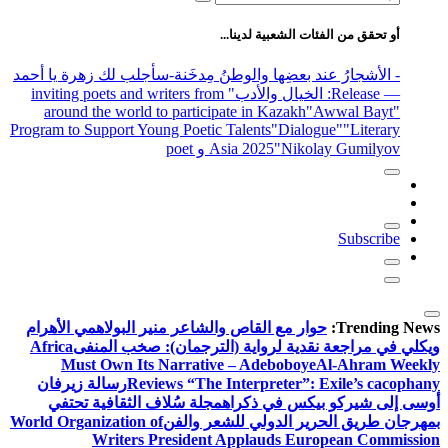
عن:
أو تحقق من الفئات الشعبية لدينا...
- الأشجارُ عند بعضِها والوطنُ مِدخَنة
-سأجلب لك زهرة يا أحمد
— Release
: الخيال والأدب
" inviting poets and writers from
around the world to participate in Kazakh
"Awwal Bayt"
Program to Support Young Poetic Talents
"Dialogue"
"Literary
"Nikolay Gumilyov و poet
Asia 2025
Subscribe
Trending News:
حوار مع القاص والشاعر منير البولاهمي
الأهرام
ويكلي في مراجعة نقدية لرواية (الترجمان): صخب المنفى
Africa
Must Own Its Narrative – Adeboboye
Al-Ahram Weekly
Reviews “The Interpreter”: Exile’s cacophany
رسالة زيرفان
أوسى إلى شيركو بيكس في ذكراه
مجلة سُلاف الثقافية تحتفي
بمهرجان طريق الحرير الدولي للشعر والفن
World Organization of
Writers President Applauds European Commission