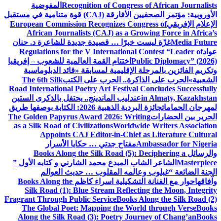
Recognition of Congress of African Journalists
المفوضية
الأوروبية: مؤتمر الصحفيين الأفارقة (CAJ) قوة متنامية في مستقبل
الإعلام الإفريقي
European Commission Recognizes Congress of
African Journalists (CAJ) as a Growing Force in Africa’s
Media Future
غزّة ليست خبرًا … قصيدة جديدة للشاعرة د. حنان
عواد
Regulations for the V International Contest “Leader of
Public Diplomacy” (2026)
اختتام القمة العالمية للشعوب – إفريقيا
وتكريم الفائزين بالمرحلة الإقليمية لمسابقة «قائد الدبلوماسية
الشعبية»
الحرب على الذاكرة.. الحرب على الكتب
The 6th Silk
Road International Poetry Art Festival Concludes Successfully
in Almaty, Kazakhstan
عندليب الماندينج.. يحتفل بالذكرى الستين
لمهرجان الحمامات
جائزة البردية الذهبية 2026: الكتابة بوصفها طريق
الحرير بين الحضارات
The Golden Papyrus Award 2026: Writing
as a Silk Road of Civilizations
Worldwide Writers Association
Appoints CAJ Editor-in-Chief as Literature Cultural
Ambassador for Nigeria
مفتاح جدتي … حكايا الأسرار
والرسائل
Books Along the Silk Road (5): Deciphering a
Masterpiece
الشاعر الشاب المبدع محمد الشارني و كتابه الأول ”
الجنة الضائعة “
غيلوب وعالمه المقلوب … حديث العوالم
وآفاقها
حوار مع الفنانة التشكيلية اسراء كاظم
Books Along the
Silk Road (1): Blue Stream Reflecting the Moon, Integrity
Fragrant Through Public Service
Books Along the Silk Road (2)
The Global Poet: Mapping the World through Verse
Books
Along the Silk Road (3): Poetry Journey of Chang’an
Books