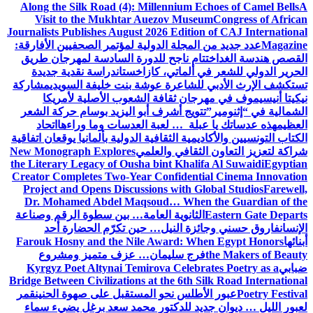
Along the Silk Road (4): Millennium Echoes of Camel Bells
A
Visit to the Mukhtar Auezov Museum
Congress of African
Journalists Publishes August 2026 Edition of CAJ International
Magazine
عدد جديد من المجلة الدولية لمؤتمر الصحفيين الأفارقة:
القصص هندسة الغد
اختتام ناجح للدورة السادسة لمهرجان طريق
الحرير الدولي للشعر في ألماتي، كازاخستان
دراسة نقدية جديدة
تستكشف الإرث الأدبي للشاعرة عوشة بنت خليفة السويدي
مشاركة
نيكيتا أنيسيموف في مهرجان ثقافة الشعوب الأصلية لأمريكا
الشمالية في “إثنومير”
تتويج أشرف أبو اليزيد بوسام حركة الشعر
العظيم
هذه عدساتك يا عبلة … لعبة العدسات وما وراءها
اتحاد
الكتاب التونسيين والأكاديمية الثقافية الدولية بألمانيا يوقعان اتفاقية
شراكة لتعزيز التعاون الثقافي والعلمي
New Monograph Explores
the Literary Legacy of Ousha bint Khalifa Al Suwaidi
Egyptian
Creator Completes Two-Year Confidential Cinema Innovation
Project and Opens Discussions with Global Studios
Farewell,
Dr. Mohamed Abdel Maqsoud… When the Guardian of the
Eastern Gate Departs
الثانوية العامة… بين سطوة الرقم وصناعة
الإنسان
فاروق حسني وجائزة النيل… حين تكرّم الحضارة أحد
أبنائها
Farouk Hosny and the Nile Award: When Egypt Honors
the Makers of Beauty
فرج سليمان… عزف متميز ومشروع
ضبابي
Kyrgyz Poet Altynai Temirova Celebrates Poetry as a
Bridge Between Civilizations at the 6th Silk Road International
Poetry Festival
عبور الأطلس نحو المستقبل على صهوة الحنين
قمر
لعبور الليل … ديوان جديد للدكتور محمد سعد برغل يضيء سماء