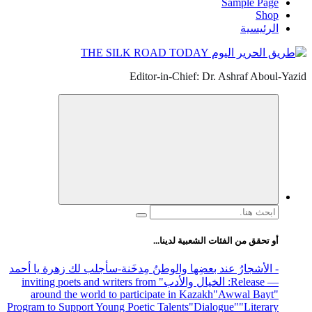
Sample Page
Shop
الرئيسية
Editor-in-Chief: Dr. Ashraf Aboul-Yazid
البحث
عن:
أو تحقق من الفئات الشعبية لدينا...
- الأشجارُ عند بعضِها والوطنُ مِدخَنة
-سأجلب لك زهرة يا أحمد
— Release
: الخيال والأدب
" inviting poets and writers from
around the world to participate in Kazakh
"Awwal Bayt"
Program to Support Young Poetic Talents
"Dialogue"
"Literary