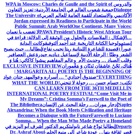
والدروس
WPA in Moscow: Charles de Gaulle and the Spirit of
Dialogue
جمعية شعوب العالم في الجامعة الأردنية: تعزيز التعاون
الأكاديمي والاستعداد للقمة العامة للعالم العربي
The University of
Jordan expressed its Readiness to Participate in the World
Public Summit: Arab World
One Continent, Many Voices:
PAWA President’s Historic West African Tour
لا تغضب يا نعمان
…الإشكال : الملابسات والحلول
من الوثيقة إلى الدلالة: قراءة في
إبستمولوجيا الكتابة التاريخية عند أحمد التوفيق
وكانت البداية
عبوراً (قصيدة للشاعرة اللبنانية ريتا نجيب نفاع)
إيطاليا… حيث يصبح
الشعر وطنًا | الرحلة الأدبية لإسماعيل دياديه حيدرة
عش العصافير
وقلب الصياد … وحديث الأم وعالم المفاهيم
پیشوا کاکائي: هُنا وَ
هُناك، نَحْنُ عاشقان نَديّان وَ مَغْموران
EXCLUSIVE INTERVIEW
| MARGARITA AL: POETRY IS THE BEGINNING OF
EVERYTHING
“صندوق أجدادي” … أسراره وعوالمه
د. حنان عواد
تكتب: حسام حسن … رجولة لا تنحني!
WHAT THE WORLD
CAN LEARN FROM THE 36TH MEDELLÍN
INTERNATIONAL POETRY FESTIVAL
“Come Visit Me in
My Dreams”: Cristina Somma’s Farewell to the Poet of
Naples
إدجار موران… رحلة البحث عن الإنسان
The Bibliotheca
Alexandrina: When the Book Meets Civilization and Heritage
Becomes a Dialogue with the Future
Farewell to Luciano
Somma… When the Man Who Made Poetry a Homeland
Departs
إيطاليا تودّع شاعر نابولي
تكريم الدكتور أشرف أبو اليزيد في
قصر ثقافة بنها… عودة شاعر إلى منبع الحلم
Dr. Ashraf Aboul-