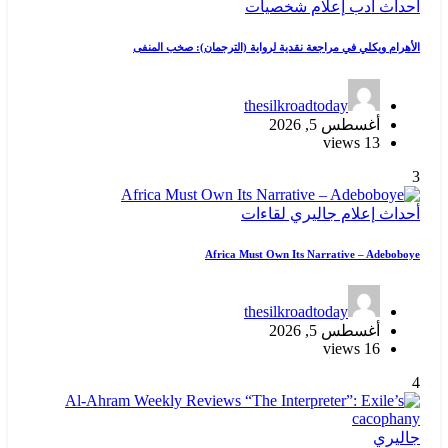
أحداث
أدب
إعلام
شخصيات
الأهرام ويكلي في مراجعة نقدية لرواية (الترجمان): صخب المنفى
thesilkroadtoday
أغسطس 5, 2026
13 views
3
أحداث
إعلام
جاليري
لقاءات
Africa Must Own Its Narrative – Adeboboye
thesilkroadtoday
أغسطس 5, 2026
16 views
4
جاليري