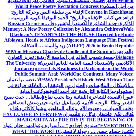
Movement
كازاخستان تستضيف المؤتمر العالمي لقراءات شعرية
من أجل السلام
World Peace Poetry Recitation Congress to
Convene in Kazakhstan
الإفتاء بين سلطة النص وحركة التاريخ:
قراءة في كتاب “الإفتاء والتاريخ” لأحمد التوفيق
الكونية الروسية…
الذاكرة: جديد الشاعرة ألكسندرا أوتشيروفا
Russian Cosmism…
Memory: A New Poetry Collection by Alexandra Ochirova
Wale
Okediran’s TENANTS OF THE HOUSE Directed by Kunle
Afolayan, Heads to African Indigenous Language Film Festival
(AILFF) 2026 in Benin Republic.
زيد والنملة … العلاقات
والدروس
WPA in Moscow: Charles de Gaulle and the Spirit of
Dialogue
جمعية شعوب العالم في الجامعة الأردنية: تعزيز التعاون
الأكاديمي والاستعداد للقمة العامة للعالم العربي
The University of
Jordan expressed its Readiness to Participate in the World
Public Summit: Arab World
One Continent, Many Voices:
PAWA President’s Historic West African Tour
لا تغضب يا نعمان
…الإشكال : الملابسات والحلول
من الوثيقة إلى الدلالة: قراءة في
إبستمولوجيا الكتابة التاريخية عند أحمد التوفيق
وكانت البداية
عبوراً (قصيدة للشاعرة اللبنانية ريتا نجيب نفاع)
إيطاليا… حيث يصبح
الشعر وطنًا | الرحلة الأدبية لإسماعيل دياديه حيدرة
عش العصافير
وقلب الصياد … وحديث الأم وعالم المفاهيم
پیشوا کاکائي: هُنا وَ
هُناك، نَحْنُ عاشقان نَديّان وَ مَغْموران
EXCLUSIVE INTERVIEW
| MARGARITA AL: POETRY IS THE BEGINNING OF
EVERYTHING
“صندوق أجدادي” … أسراره وعوالمه
د. حنان عواد
تكتب: حسام حسن … رجولة لا تنحني!
WHAT THE WORLD