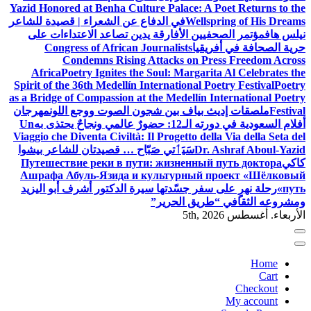
Yazid Honored at Benha Culture Palace: A Poet Returns to the
Wellspring of His Dreams
في الدفاع عن الشعراء | قصيدة للشاعر
نيلس هاف
مؤتمر الصحفيين الأفارقة يدين تصاعد الاعتداءات على
حرية الصحافة في أفريقيا
Congress of African Journalists
Condemns Rising Attacks on Press Freedom Across
Africa
Poetry Ignites the Soul: Margarita Al Celebrates the
Spirit of the 36th Medellín International Poetry Festival
Poetry
as a Bridge of Compassion at the Medellín International Poetry
Festival
ملصقات إديث بياف بين شجون الصوت ووجع اللون
مهرجان
أفلام السعودية في دورته الـ12: حضورٌ عالمي ونجاحٌ يحتذى به
Un
Viaggio che Diventa Civiltà: Il Progetto della Via della Seta del
Dr. Ashraf Aboul-Yazid
سَيَٲتي صَبّاح … قصيدتان للشاعر بيشوا
كاكي
Путешествие реки в пути: жизненный путь доктора
Ашрафа Абуль-Язида и культурный проект «Шёлковый
путь»
رحلة نهرٍ على سفر جسّدتها سيرة الدكتور أشرف أبو اليزيد
ومشروعه الثقافي “طريق الحرير”
الأربعاء. أغسطس 5th, 2026
Home
Cart
Checkout
My account