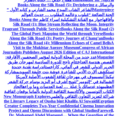
والرسائل
Books Along the Silk Road (5): Deciphering a
Masterpiece
الشاعر الشاب المبدع محمد الشارني و كتابه الأول ”
الجنة الضائعة “
غيلوب وعالمه المقلوب … حديث العوالم
وآفاقها
حوار مع الفنانة التشكيلية اسراء كاظم
Books Along the
Silk Road (1): Blue Stream Reflecting the Moon, Integrity
Fragrant Through Public Service
Books Along the Silk Road (2)
The Global Poet: Mapping the World through Verse
Books
Along the Silk Road (3): Poetry Journey of Chang’an
Books
Along the Silk Road (4): Millennium Echoes of Camel Bells
A
Visit to the Mukhtar Auezov Museum
Congress of African
Journalists Publishes August 2026 Edition of CAJ International
Magazine
عدد جديد من المجلة الدولية لمؤتمر الصحفيين الأفارقة:
القصص هندسة الغد
اختتام ناجح للدورة السادسة لمهرجان طريق
الحرير الدولي للشعر في ألماتي، كازاخستان
دراسة نقدية جديدة
تستكشف الإرث الأدبي للشاعرة عوشة بنت خليفة السويدي
مشاركة
نيكيتا أنيسيموف في مهرجان ثقافة الشعوب الأصلية لأمريكا
الشمالية في “إثنومير”
تتويج أشرف أبو اليزيد بوسام حركة الشعر
العظيم
هذه عدساتك يا عبلة … لعبة العدسات وما وراءها
اتحاد
الكتاب التونسيين والأكاديمية الثقافية الدولية بألمانيا يوقعان اتفاقية
شراكة لتعزيز التعاون الثقافي والعلمي
New Monograph Explores
the Literary Legacy of Ousha bint Khalifa Al Suwaidi
Egyptian
Creator Completes Two-Year Confidential Cinema Innovation
Project and Opens Discussions with Global Studios
Farewell,
Dr. Mohamed Abdel Maqsoud… When the Guardian of the