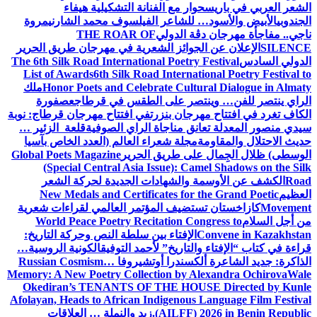
الشعر العربي في باريس
حوار مع الفنانة التشكيلية هيفاء
الجندوبي
الأبيض والأسود… للشاعر الفيلسوف محمد الشارني
مروة
ناجي.. مفاجأة مهرجان دڨة الدولي
THE ROAR OF
SILENCE
الإعلان عن الجوائز الشعرية في مهرجان طريق الحرير
الدولي السادس
The 6th Silk Road International Poetry Festival
List of Awards
6th Silk Road International Poetry Festival to
Honor Poets and Celebrate Cultural Dialogue in Almaty
ملك
الراي ينتصر للفن… وينتصر على الطقس في قرطاج
عصفورة
الكاف تغرد في افتتاح مهرجان بنزرت
في افتتاح مهرجان قرطاج: نوبة
سيدي منصور المعدلة تعانق مناجاة الراي الصوفية
قلعة الزئير …
حديث الاحتلال والمقاومة
مجلة شعراء العالم (العدد الخاص بآسيا
الوسطى) ظلال الجِمال على طريق الحرير
Global Poets Magazine
(Special Central Asia Issue): Camel Shadows on the Silk
Road
الكشف عن الأوسمة والشهادات الجديدة لحركة الشعر
العظيم
New Medals and Certificates for the Grand Poetic
Movement
كازاخستان تستضيف المؤتمر العالمي لقراءات شعرية
من أجل السلام
World Peace Poetry Recitation Congress to
Convene in Kazakhstan
الإفتاء بين سلطة النص وحركة التاريخ:
قراءة في كتاب “الإفتاء والتاريخ” لأحمد التوفيق
الكونية الروسية…
الذاكرة: جديد الشاعرة ألكسندرا أوتشيروفا
Russian Cosmism…
Memory: A New Poetry Collection by Alexandra Ochirova
Wale
Okediran’s TENANTS OF THE HOUSE Directed by Kunle
Afolayan, Heads to African Indigenous Language Film Festival
(AILFF) 2026 in Benin Republic.
زيد والنملة … العلاقات