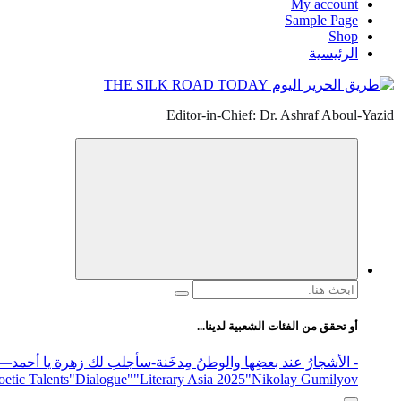
My account
Sample Page
Shop
الرئيسية
Editor-in-Chief: Dr. Ashraf Aboul-Yazid
البحث
عن:
أو تحقق من الفئات الشعبية لدينا...
- الأشجارُ عند بعضِها والوطنُ مِدخَنة
-سأجلب لك زهرة يا أحمد
elease
"Nikolay Gumilyov و poet
"Literary Asia 2025
"Dialogue"
etic Talents