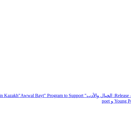
— R
: الخيال والأدب
" inviting poets and writers from around the world to participate in Kazakh
"Awwal Bayt" Program to Support
Young Po