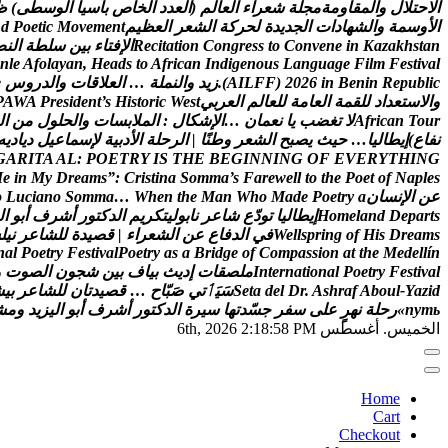
ا
ل
ح
ت
ل
ل
و
ا
ل
م
ق
ا
و
م
ة
م
ج
ل
ة
ش
ع
ر
ا
ء
ا
ل
ع
ا
ل
م
(
ا
ل
ع
د
د
ا
ل
خ
ا
ص
ب
آ
س
ي
ا
ا
ل
و
س
ط
ى
)
ظ
ا
ل
و
س
م
ة
و
ا
ل
ش
ه
ا
د
ا
ت
ا
ل
ج
د
ي
د
ة
ل
ح
ر
ك
ة
ا
ل
ش
ع
ر
ا
ل
ع
ظ
ي
م
t
n
e
m
e
v
o
M
c
i
t
e
o
P
d
n
n
a
t
s
h
k
a
z
a
K
n
i
e
n
e
v
n
o
C
o
t
s
s
e
r
g
n
o
C
n
o
i
t
a
t
i
c
e
R
ا
ل
ف
ت
ا
ء
ب
ي
ن
س
ل
ط
ة
ا
ل
ن
ص
n
l
e
A
f
o
l
a
y
a
n
,
H
e
a
d
s
t
o
A
f
r
i
c
a
n
I
n
d
i
g
e
n
o
u
s
L
a
n
g
u
a
g
e
F
i
l
m
F
e
s
t
i
v
a
l
c
i
l
b
u
p
e
R
n
i
n
e
B
n
i
6
2
0
2
)
F
F
L
I
A
(
.
ز
ي
د
و
ا
ل
ن
م
ل
ة
…
ا
ل
ع
ل
ق
ا
ت
و
ا
ل
د
ر
و
س
e
و
ا
ل
س
ت
ع
د
ا
د
ل
ل
ق
م
ة
ا
ل
ع
ا
م
ة
ل
ل
ع
ا
ل
م
ا
ل
ع
ر
ب
ي
t
s
e
W
c
i
r
o
t
s
i
H
s
’
t
n
e
d
i
s
e
r
P
A
W
A
P
r
u
o
T
n
a
c
i
r
f
A
ل
ت
غ
ض
ب
ي
ا
ن
ع
م
ا
ن
…
ا
ل
ش
ك
ا
ل
:
ا
ل
م
ل
ب
س
ا
ت
و
ا
ل
ح
ل
و
ل
م
ن
ا
ل
ن
ف
ا
ع
)
إ
ي
ط
ا
ل
ي
ا
…
ح
ي
ث
ي
ص
ب
ح
ا
ل
ش
ع
ر
و
ط
ن
ا
|
ا
ل
ر
ح
ل
ة
ا
ل
د
ب
ي
ة
ل
س
م
ا
ع
ي
ل
د
ي
ا
د
ي
ه
G
A
R
I
T
A
A
L
:
P
O
E
T
R
Y
I
S
T
H
E
B
E
G
I
N
N
I
N
G
O
F
E
V
E
R
Y
T
H
I
N
G
M
e
i
n
M
y
D
r
e
a
m
s
”
:
C
r
i
s
t
i
n
a
S
o
m
m
a
’
s
F
a
r
e
w
e
l
l
t
o
t
h
e
P
o
e
t
o
f
N
a
p
l
e
s
ع
ن
ا
ل
ن
س
ا
ن
a
y
r
t
e
o
P
e
d
a
M
o
h
W
n
a
M
e
h
t
n
e
h
W
…
a
m
m
o
S
o
n
a
i
c
u
L
o
s
t
r
a
p
e
D
d
n
a
l
e
m
o
H
إ
ي
ط
ا
ل
ي
ا
ت
و
د
ع
ش
ا
ع
ر
ن
ا
ب
و
ل
ي
ت
ك
ر
ي
م
ا
ل
د
ك
ت
و
ر
أ
ش
ر
ف
أ
ب
و
ا
ل
s
m
a
e
r
D
s
i
H
f
o
g
n
i
r
p
s
l
l
e
W
ف
ي
ا
ل
د
ف
ا
ع
ع
ن
ا
ل
ش
ع
ر
ا
ء
|
ق
ص
ي
د
ة
ل
ل
ش
ا
ع
ر
ن
ي
ل
س
n
a
l
P
o
e
t
r
y
F
e
s
t
i
v
a
l
P
o
e
t
r
y
a
s
a
B
r
i
d
g
e
o
f
C
o
m
p
a
s
s
i
o
n
a
t
t
h
e
M
e
d
e
l
l
í
n
l
a
v
i
t
s
e
F
y
r
t
e
o
P
l
a
n
o
i
t
a
n
r
e
t
n
I
م
ل
ص
ق
ا
ت
إ
د
ي
ث
ب
ي
ا
ف
ب
ي
ن
ش
ج
و
ن
ا
ل
ص
و
ت
و
d
i
z
a
Y
-
l
u
o
b
A
f
a
r
h
s
A
.
r
D
l
e
d
a
t
e
S
س
ي
ٲ
ت
ي
ص
ب
ا
ح
…
ق
ص
ي
د
ت
ا
ن
ل
ل
ش
ا
ع
ر
ب
ي
ش
ь
т
у
п
»
ر
ح
ل
ة
ن
ه
ر
ع
ل
ى
س
ف
ر
ج
س
د
ت
ه
ا
س
ي
ر
ة
ا
ل
د
ك
ت
و
ر
أ
ش
ر
ف
أ
ب
و
ا
ل
ي
ز
ي
د
و
م
ش
الخميس. أغسطس 6th, 2026
2:18:59 PM
Home
Cart
Checkout