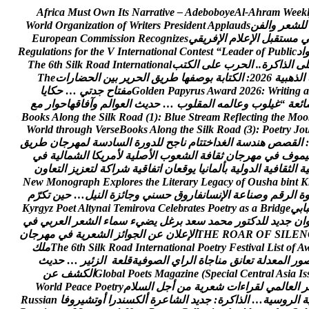
A
f
r
i
c
a
M
u
s
t
O
w
n
I
t
s
N
a
r
r
a
t
i
v
e
–
A
d
e
b
o
b
o
y
e
A
l
-
A
h
r
a
m
W
e
e
k
ل
ل
ش
ع
ر
و
ا
ل
ف
ن
s
d
u
a
l
p
p
A
t
n
e
d
i
s
e
r
P
s
r
e
t
i
r
W
f
o
n
o
i
t
a
z
i
n
a
g
r
O
d
l
r
o
W
م
س
ت
ق
ب
ل
ا
ل
ع
ل
م
ا
ل
ف
ر
ي
ق
ي
s
e
z
i
n
g
o
c
e
R
n
o
i
s
s
i
m
m
o
C
n
a
e
p
o
r
u
E
ا
د
c
i
l
b
u
P
f
o
r
e
d
a
e
L
“
t
s
e
t
n
o
C
l
a
n
o
i
t
a
n
r
e
t
n
I
V
e
h
t
r
o
f
s
n
o
i
t
a
l
u
g
e
R
ل
ى
ا
ل
ذ
ا
ك
ر
ة
.
.
ا
ل
ح
ر
ب
ع
ل
ى
ا
ل
ك
ت
ب
l
a
n
o
i
t
a
n
r
e
t
n
I
d
a
o
R
k
l
i
S
h
t
6
e
h
T
ا
ل
ذ
ه
ب
ي
ة
6
2
0
2
:
ا
ل
ك
ت
ا
ب
ة
ب
و
ص
ف
ه
ا
ط
ر
ي
ق
ا
ل
ح
ر
ي
ر
ب
ي
ن
ا
ل
ح
ض
ا
ر
ا
ت
e
h
T
a
g
n
i
t
i
r
W
:
6
2
0
2
d
r
a
w
A
s
u
r
y
p
a
P
n
e
d
l
o
G
م
ف
ت
ا
ح
ج
د
ت
ي
…
ح
ك
ا
ي
ا
ا
ئ
ع
ة
“
غ
ي
ل
و
ب
و
ع
ا
ل
م
ه
ا
ل
م
ق
ل
و
ب
…
ح
د
ي
ث
ا
ل
ع
و
ا
ل
م
و
آ
ف
ا
ق
ه
ا
ح
و
ا
ر
م
ع
B
o
o
k
s
A
l
o
n
g
t
h
e
S
i
l
k
R
o
a
d
(
1
)
:
B
l
u
e
S
t
r
e
a
m
R
e
f
l
e
c
t
i
n
g
t
h
e
M
o
o
W
o
r
l
d
t
h
r
o
u
g
h
V
e
r
s
e
B
o
o
k
s
A
l
o
n
g
t
h
e
S
i
l
k
R
o
a
d
(
3
)
:
P
o
e
t
r
y
J
o
:
ا
ل
ق
ص
ص
ه
ن
د
س
ة
ا
ل
غ
د
ا
خ
ت
ت
ا
م
ن
ا
ج
ح
ل
ل
د
و
ر
ة
ا
ل
س
ا
د
س
ة
ل
م
ه
ر
ج
ا
ن
ط
ر
ي
ق
ي
م
و
ف
ف
ي
م
ه
ر
ج
ا
ن
ث
ق
ا
ف
ة
ا
ل
ش
ع
و
ب
ا
ل
ص
ل
ي
ة
ل
م
ر
ي
ك
ا
ا
ل
ش
م
ا
ل
ي
ة
ف
ي
ي
ة
ا
ل
ث
ق
ا
ف
ي
ة
ا
ل
د
و
ل
ي
ة
ب
أ
ل
م
ا
ن
ي
ا
ي
و
ق
ع
ا
ن
ا
ت
ف
ا
ق
ي
ة
ش
ر
ا
ك
ة
ل
ت
ع
ز
ي
ز
ا
ل
ت
ع
ا
و
ن
N
e
w
M
o
n
o
g
r
a
p
h
E
x
p
l
o
r
e
s
t
h
e
L
i
t
e
r
a
r
y
L
e
g
a
c
y
o
f
O
u
s
h
a
b
i
n
t
K
ة
ا
ل
ر
ق
م
و
ص
ن
ا
ع
ة
ا
ل
ن
س
ا
ن
ف
ا
ر
و
ق
ح
س
ن
ي
و
ج
ا
ئ
ز
ة
ا
ل
ن
ي
ل
…
ح
ي
ن
ت
ك
ر
م
ب
ا
ب
ي
e
g
d
i
r
B
a
s
a
y
r
t
e
o
P
s
e
t
a
r
b
e
l
e
C
a
v
o
r
i
m
e
T
i
a
n
y
t
l
A
t
e
o
P
z
y
g
r
y
K
ا
ن
ج
د
ي
د
ل
ل
د
ك
ت
و
ر
م
ح
م
د
س
ع
د
ب
ر
غ
ل
ي
ض
ي
ء
س
م
ا
ء
ا
ل
ش
ع
ر
ا
ل
ع
ر
ب
ي
ف
ي
N
E
L
I
S
F
O
R
A
O
R
E
H
T
ا
ل
ع
ل
ن
ع
ن
ا
ل
ج
و
ا
ئ
ز
ا
ل
ش
ع
ر
ي
ة
ف
ي
م
ه
ر
ج
ا
ن
A
f
o
t
s
i
L
l
a
v
i
t
s
e
F
y
r
t
e
o
P
l
a
n
o
i
t
a
n
r
e
t
n
I
d
a
o
R
k
l
i
S
h
t
6
e
h
T
م
ل
ك
و
ر
ا
ل
م
ع
د
ل
ة
ت
ع
ا
ن
ق
م
ن
ا
ج
ا
ة
ا
ل
ر
ا
ي
ا
ل
ص
و
ف
ي
ة
ق
ل
ع
ة
ا
ل
ز
ئ
ي
ر
…
ح
د
ي
ث
s
I
a
i
s
A
l
a
r
t
n
e
C
l
a
i
c
e
p
S
(
e
n
i
z
a
g
a
M
s
t
e
o
P
l
a
b
o
l
G
ا
ل
ك
ش
ف
ع
ن
ر
ا
ل
ع
ا
ل
م
ي
ل
ق
ر
ا
ء
ا
ت
ش
ع
ر
ي
ة
م
ن
أ
ج
ل
ا
ل
س
ل
م
y
r
t
e
o
P
e
c
a
e
P
d
l
r
o
W
ة
ا
ل
ر
و
س
ي
ة
…
ا
ل
ذ
ا
ك
ر
ة
:
ج
د
ي
د
ا
ل
ش
ا
ع
ر
ة
أ
ل
ك
س
ن
د
ر
ا
أ
و
ت
ش
ي
ر
و
ف
ا
n
a
i
s
s
u
R