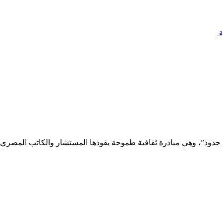
ة
، عن انطلاق مبادرة “إبداع بلا حدود”، وهي مبادرة ثقافية طموحة يقودها المستشار والكاتب المصري