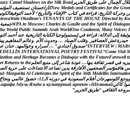
ل
ل
ا
ل
ج
م
ا
ل
ع
ل
ى
ط
ر
ي
ق
ا
ل
ح
ر
ي
ر
d
a
o
R
k
l
i
S
e
h
t
n
o
s
w
o
d
a
h
S
l
e
m
a
C
:
)
e
u
s
a
r
G
e
h
t
r
o
f
s
e
t
a
c
i
f
i
t
r
e
C
d
n
a
s
l
a
d
e
M
w
e
N
ك
ا
ز
ا
خ
س
ت
ا
ن
ت
س
ت
ض
ي
ف
ا
ل
م
ؤ
ت
م
و
ح
ر
ك
ة
ا
ل
ت
ا
ر
ي
خ
:
ق
ر
ا
ء
ة
ف
ي
ك
ت
ا
ب
“
ا
ل
ف
ت
ا
ء
و
ا
ل
ت
ا
ر
ي
خ
”
ل
ح
م
د
ا
ل
ت
و
ف
ي
ق
ا
ل
ك
و
ن
ي
h
i
r
o
v
a
W
a
l
e
O
k
e
d
i
r
a
n
’
s
T
E
N
A
N
T
S
O
F
T
H
E
H
O
U
S
E
D
i
r
e
c
t
e
d
b
y
K
u
u
g
o
l
a
i
D
f
o
t
i
r
i
p
S
e
h
t
d
n
a
e
l
l
u
a
G
e
d
s
e
l
r
a
h
C
:
w
o
c
s
o
M
n
i
A
P
W
ج
م
ع
ي
ة
t
h
e
W
o
r
l
d
P
u
b
l
i
c
S
u
m
m
i
t
:
A
r
a
b
W
o
r
l
d
O
n
e
C
o
n
t
i
n
e
n
t
,
M
a
n
y
V
o
i
c
e
s
:
و
ث
ي
ق
ة
إ
ل
ى
ا
ل
د
ل
ل
ة
:
ق
ر
ا
ء
ة
ف
ي
إ
ب
س
ت
م
و
ل
و
ج
ي
ا
ا
ل
ك
ت
ا
ب
ة
ا
ل
ت
ا
ر
ي
خ
ي
ة
ع
ن
د
أ
ح
م
د
ا
ل
ت
و
ح
ي
د
ر
ة
ع
ش
ا
ل
ع
ص
ا
ف
ي
ر
و
ق
ل
ب
ا
ل
ص
ي
ا
د
…
و
ح
د
ي
ث
ا
ل
م
و
ع
ا
ل
م
ا
ل
م
ف
ا
ه
ي
م
پ
ی
ش
R
A
M
|
W
E
I
V
R
E
T
N
I
“
ص
ن
د
و
ق
أ
ج
د
ا
د
ي
”
…
أ
س
ر
ا
ر
ه
و
ع
و
ا
ل
م
ه
د
.
ح
ن
ا
ن
ع
و
E
D
E
L
L
Í
N
I
N
T
E
R
N
A
T
I
O
N
A
L
P
O
E
T
R
Y
F
E
S
T
I
V
A
L
“
C
o
m
e
V
i
s
i
t
i
z
a
t
i
o
n
a
n
d
H
e
r
i
t
a
g
e
B
e
c
o
m
e
s
a
D
i
a
l
o
g
u
e
w
i
t
h
t
h
e
F
u
t
u
r
e
F
a
r
e
w
e
l
l
t
ي
ز
ي
د
ف
ي
ق
ص
ر
ث
ق
ا
ف
ة
ب
ن
ه
ا
…
ع
و
د
ة
ش
ا
ع
ر
إ
ل
ى
م
ن
ب
ع
ا
ل
ح
ل
م
e
h
t
o
t
s
n
r
u
t
e
R
t
e
ه
ا
ف
م
ؤ
ت
م
ر
ا
ل
ص
ح
ف
ي
ي
ن
ا
ل
ف
ا
ر
ق
ة
ي
د
ي
ن
ت
ص
ا
ع
د
ا
ل
ع
ت
د
ا
ء
ا
ت
ع
ل
ى
ح
ر
ي
ة
ا
ل
ص
u
l
:
M
a
r
g
a
r
i
t
a
A
l
C
e
l
e
b
r
a
t
e
s
t
h
e
S
p
i
r
i
t
o
f
t
h
e
3
6
t
h
M
e
d
e
l
l
í
n
I
n
t
e
r
n
a
t
i
o
و
ج
ع
ا
ل
ل
و
ن
م
ه
ر
ج
ا
ن
أ
ف
ل
م
ا
ل
س
ع
و
د
ي
ة
ف
ي
د
و
ر
ت
ه
ا
ل
ـ
2
1
:
ح
ض
و
ر
ع
ا
ل
م
ي
و
ن
ج
ا
ح
و
ا
ك
ا
ك
ي
й
ы
в
о
к
л
ё
Ш
«
т
к
е
о
р
п
й
ы
н
р
у
т
ь
л
у
к
и
а
д
и
з
Я
-
ь
л
у
б
А
а
ф
а
р
ш
А
ر
و
ع
ه
ا
ل
ث
ق
ا
ف
ي
“
ط
ر
ي
ق
ا
ل
ح
ر
ي
ر
”