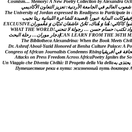
C
o
s
m
i
s
m
…
M
e
m
o
r
y
:
A
N
e
w
P
o
e
t
r
y
C
o
l
l
e
c
t
i
o
n
b
y
A
l
e
x
a
n
d
r
a
O
c
ش
ع
و
ب
ا
ل
ع
ا
ل
م
ف
ي
ا
ل
ج
ا
م
ع
ة
ا
ل
ر
د
ن
ي
ة
:
ت
ع
ز
ي
ز
ا
ل
ت
ع
ا
و
ن
ا
ل
ك
ا
د
ي
م
ي
T
h
e
U
n
i
v
e
r
s
i
t
y
o
f
J
o
r
d
a
n
e
x
p
r
e
s
s
e
d
i
t
s
R
e
a
d
i
n
e
s
s
t
o
P
a
r
t
i
c
i
p
a
t
e
i
n
ف
ي
ق
و
ك
ا
ن
ت
ا
ل
ب
د
ا
ي
ة
ع
ب
و
ر
ا
(
ق
ص
ي
د
ة
ل
ل
ش
ا
ع
ر
ة
ا
ل
ل
ب
ن
ا
ن
ي
ة
ر
ي
ت
ا
ن
ج
ي
ب
و
ا
ک
ا
ک
ا
ئ
ي
:
ه
ن
ا
و
ه
ن
ا
ك
،
ن
ح
ن
ع
ا
ش
ق
ا
ن
ن
د
ي
ا
ن
و
م
غ
م
و
ر
ا
ن
E
V
I
S
U
L
C
X
E
ا
د
ت
ك
ت
ب
:
ح
س
ا
م
ح
س
ن
…
ر
ج
و
ل
ة
ل
ت
ن
ح
ن
ي
!
D
L
R
O
W
E
H
T
T
A
H
W
M
H
T
6
3
E
H
T
M
O
R
F
N
R
A
E
L
N
A
C
إ
د
ج
ا
ر
م
و
ر
ا
ن
…
ر
ح
ل
ة
ا
ل
ب
ح
ث
T
h
e
B
i
b
l
i
o
t
h
e
c
a
A
l
e
x
a
n
d
r
i
n
a
:
W
h
e
n
t
h
e
B
o
o
k
M
e
e
t
s
C
i
v
i
l
D
r
.
A
s
h
r
a
f
A
b
o
u
l
-
Y
a
z
i
d
H
o
n
o
r
e
d
a
t
B
e
n
h
a
C
u
l
t
u
r
e
P
a
l
a
c
e
:
A
P
o
ح
ا
ف
ة
ف
ي
أ
ف
ر
ي
ق
ي
ا
g
n
i
s
i
R
s
n
m
e
d
n
o
C
s
t
s
i
l
a
n
r
u
o
J
n
a
c
i
r
f
A
f
o
s
s
e
r
g
n
o
C
A
t
t
a
c
k
s
o
n
P
r
e
s
s
F
r
e
e
d
o
m
A
c
r
o
s
s
A
f
r
i
c
a
P
o
e
t
r
y
I
g
n
i
t
e
s
t
h
e
S
o
ي
ح
ت
ذ
ى
ب
ه
a
l
l
e
d
a
i
V
a
l
l
e
d
o
t
t
e
g
o
r
P
l
I
:
à
t
l
i
v
i
C
a
t
n
e
v
i
D
e
h
c
o
i
g
g
a
i
V
n
U
П
у
т
е
ш
е
с
т
в
и
е
р
е
к
и
в
п
у
т
и
:
ж
и
з
н
е
н
н
ы
й
п
у
т
ь
д
о
к
т
о
р
а