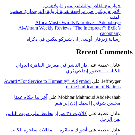
حوار مع القاص والشاعر منير البولاهمي
الأهرام ويكلي في مراجعة نقدية لرواية (الترجمان): صخب
المنفى
Africa Must Own Its Narrative – Adeboboye
Al-Ahram Weekly Reviews “The Interpreter”: Exile’s
cacophany
رسالة زيرفان أوسى إلى شيركو بيكس في ذكراه
Recent Comments
عادل عطية
على
دار الناشر في معرض القاهرة الدولي
للكتاب… حضور إبداعي ثري
Jeffreyger
على
Award “For Service to Humanity”: A Symbol
of the Unification of Nations
Mokhtar Mahmoud Abdelwahab
على
آخر ما حكاه عمنا
محسن شوقي | اسمك إذن إبراهيم
عادل عطية
على
كلاكيت ٣١ ضرار يحافظ علي صوت الناس
بفن الزجل
عادل عطية
على
أشواك متناثرة … مقالات ساخرة للكاتب