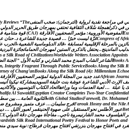
ي
ف
ي
م
ر
ا
ج
ع
ة
ن
ق
د
ي
ة
ل
ر
و
ا
ي
ة
(
ا
ل
ت
ر
ج
م
ا
ن
)
:
ص
خ
ب
ا
ل
م
ن
ف
ى
e
h
T
“
s
w
e
i
v
e
R
y
l
ف
ي
ذ
ك
ر
ا
ه
م
ج
ل
ة
س
ل
ف
ا
ل
ث
ق
ا
ف
ي
ة
ت
ح
ت
ف
ي
ب
م
ه
ر
ج
ا
ن
ط
ر
ي
ق
ا
ل
ح
ر
ي
ر
ا
ل
د
و
ل
ي
u
E
ا
ل
م
ف
و
ض
ي
ة
ا
ل
و
ر
و
ب
ي
ة
:
م
ؤ
ت
م
ر
ا
ل
ص
ح
ف
ي
ي
ن
ا
ل
ف
ا
ر
ق
ة
(
J
A
C
)
ق
و
ة
م
ت
ن
ا
م
ي
ة
ف
ي
i
r
f
A
f
o
s
s
e
r
g
n
o
C
غ
ز
ة
ل
ي
س
ت
خ
ب
ر
ا
…
ق
ص
ي
د
ة
ج
د
ي
د
ة
ل
ل
ش
ا
ع
ر
ة
د
.
ح
ن
ا
ن
ع
و
ا
ئ
ز
ي
ن
ب
ا
ل
م
ر
ح
ل
ة
ا
ل
ق
ل
ي
م
ي
ة
ل
م
س
ا
ب
ق
ة
«
ق
ا
ئ
د
ا
ل
د
ب
ل
و
م
ا
س
ي
ة
ا
ل
ش
ع
ب
ي
ة
»
ا
ل
ح
ر
ب
ع
د
ل
ي
ب
ا
ل
م
ا
ن
د
ي
ن
ج
.
.
ي
ح
ت
ف
ل
ب
ا
ل
ذ
ك
ر
ى
ا
ل
س
ت
ي
ن
ل
م
ه
ر
ج
ا
ن
ا
ل
ح
م
ا
م
ا
ت
ج
ا
ئ
ز
ة
ا
ل
ب
ر
د
ي
ة
s
a
S
i
l
k
R
o
a
d
o
f
C
i
v
i
l
i
z
a
t
i
o
n
s
W
o
r
l
d
w
i
d
e
W
r
i
t
e
r
s
A
s
s
o
c
i
a
t
i
o
n
A
p
p
o
i
n
t
s
A
s
k
o
o
B
ا
ل
ش
ا
ع
ر
ا
ل
ش
ا
ب
ا
ل
م
ب
د
ع
م
ح
م
د
ا
ل
ش
ا
ر
ن
ي
و
ك
ت
ا
ب
ه
ا
ل
و
ل
”
ا
ل
ج
ن
ة
ا
ل
ض
n
,
I
n
t
e
g
r
i
t
y
F
r
a
g
r
a
n
t
T
h
r
o
u
g
h
P
u
b
l
i
c
S
e
r
v
i
c
e
B
o
o
k
s
A
l
o
n
g
t
h
e
S
i
l
k
R
u
r
n
e
y
o
f
C
h
a
n
g
’
a
n
B
o
o
k
s
A
l
o
n
g
t
h
e
S
i
l
k
R
o
a
d
(
4
)
:
M
i
l
l
e
n
n
i
u
m
E
c
h
o
n
r
u
o
J
n
a
c
i
r
f
A
ع
د
د
ج
د
ي
د
م
ن
ا
ل
م
ج
ل
ة
ا
ل
د
و
ل
ي
ة
ل
م
ؤ
ت
م
ر
ا
ل
ص
ح
ف
ي
ي
ن
ا
ل
ف
ا
ر
ق
ة
ف
ا
ل
ر
ث
ا
ل
د
ب
ي
ل
ل
ش
ا
ع
ر
ة
ع
و
ش
ة
ب
ن
ت
خ
ل
ي
ف
ة
ا
ل
س
و
ي
د
ي
م
ش
ا
ر
ك
ة
ن
ي
ك
ي
ت
ا
أ
ن
ي
س
ك
ي
ا
ع
ب
ل
ة
…
ل
ع
ب
ة
ا
ل
ع
د
س
ا
ت
و
م
ا
و
ر
ا
ء
ه
ا
ا
ت
ح
ا
د
ا
ل
ك
ت
ا
ب
ا
ل
ت
و
ن
س
ي
ي
ن
و
ا
ل
ك
ا
د
ي
م
h
a
l
i
f
a
A
l
S
u
w
a
i
d
i
E
g
y
p
t
i
a
n
C
r
e
a
t
o
r
C
o
m
p
l
e
t
e
s
T
w
o
-
Y
e
a
r
C
o
n
f
i
d
e
n
t
i
a
l
d
e
m
a
h
o
M
.
r
D
,
l
l
e
w
e
r
a
F
s
o
i
d
u
t
S
l
a
b
o
l
G
h
t
i
w
ا
ل
ث
ا
ن
و
ي
ة
ا
ل
ع
ا
م
ة
…
ب
ي
ن
س
ط
و
e
l
i
N
e
h
t
d
n
a
y
n
s
o
H
k
u
o
r
a
F
ف
ر
ج
س
ل
ي
م
ا
ن
…
ع
ز
ف
م
ت
م
ي
ز
و
م
ش
ر
و
ع
ض
t
e
B
ع
ب
و
ر
ا
ل
ط
ل
س
ن
ح
و
ا
ل
م
س
ت
ق
ب
ل
ع
ل
ى
ص
ه
و
ة
ا
ل
ح
ن
ي
ن
ق
م
ر
ل
ع
ب
و
ر
ا
ل
ل
ي
ل
…
د
ي
و
ر
ا
ل
ف
ي
ل
س
و
ف
م
ح
م
د
ا
ل
ش
ا
ر
ن
ي
م
ر
و
ة
ن
ا
ج
ي
.
.
م
ف
ا
ج
أ
ة
م
ه
ر
ج
ا
ن
د
ڨ
ة
ا
ل
د
و
ل
ي
E
C
w
a
r
d
s
6
t
h
S
i
l
k
R
o
a
d
I
n
t
e
r
n
a
t
i
o
n
a
l
P
o
e
t
r
y
F
e
s
t
i
v
a
l
t
o
H
o
n
o
r
P
o
e
t
s
a
n
d
غ
ر
د
ف
ي
ا
ف
ت
ت
ا
ح
م
ه
ر
ج
ا
ن
ب
ن
ز
ر
ت
ف
ي
ا
ف
ت
ت
ا
ح
م
ه
ر
ج
ا
ن
ق
ر
ط
ا
ج
:
ن
و
ب
ة
س
ي
د
ي
م
ن
ص