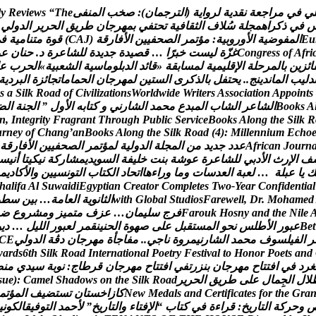
ي
ف
ي
م
ر
ا
ج
ع
ة
ن
ق
د
ي
ة
ل
ر
و
ا
ي
ة
(
ا
ل
ت
ر
ج
م
ا
ن
)
:
ص
خ
ب
ا
ل
م
ن
ف
ى
e
h
T
“
s
w
e
i
v
e
R
y
l
ف
ي
ذ
ك
ر
ا
ه
م
ج
ل
ة
س
ل
ف
ا
ل
ث
ق
ا
ف
ي
ة
ت
ح
ت
ف
ي
ب
م
ه
ر
ج
ا
ن
ط
ر
ي
ق
ا
ل
ح
ر
ي
ر
ا
ل
د
و
ل
ي
u
E
ا
ل
م
ف
و
ض
ي
ة
ا
ل
و
ر
و
ب
ي
ة
:
م
ؤ
ت
م
ر
ا
ل
ص
ح
ف
ي
ي
ن
ا
ل
ف
ا
ر
ق
ة
(
J
A
C
)
ق
و
ة
م
ت
ن
ا
م
ي
ة
ف
ي
i
r
f
A
f
o
s
s
e
r
g
n
o
C
غ
ز
ة
ل
ي
س
ت
خ
ب
ر
ا
…
ق
ص
ي
د
ة
ج
د
ي
د
ة
ل
ل
ش
ا
ع
ر
ة
د
.
ح
ن
ا
ن
ع
و
ا
ئ
ز
ي
ن
ب
ا
ل
م
ر
ح
ل
ة
ا
ل
ق
ل
ي
م
ي
ة
ل
م
س
ا
ب
ق
ة
«
ق
ا
ئ
د
ا
ل
د
ب
ل
و
م
ا
س
ي
ة
ا
ل
ش
ع
ب
ي
ة
»
ا
ل
ح
ر
ب
ع
د
ل
ي
ب
ا
ل
م
ا
ن
د
ي
ن
ج
.
.
ي
ح
ت
ف
ل
ب
ا
ل
ذ
ك
ر
ى
ا
ل
س
ت
ي
ن
ل
م
ه
ر
ج
ا
ن
ا
ل
ح
م
ا
م
ا
ت
ج
ا
ئ
ز
ة
ا
ل
ب
ر
د
ي
ة
s
a
S
i
l
k
R
o
a
d
o
f
C
i
v
i
l
i
z
a
t
i
o
n
s
W
o
r
l
d
w
i
d
e
W
r
i
t
e
r
s
A
s
s
o
c
i
a
t
i
o
n
A
p
p
o
i
n
t
s
A
s
k
o
o
B
ا
ل
ش
ا
ع
ر
ا
ل
ش
ا
ب
ا
ل
م
ب
د
ع
م
ح
م
د
ا
ل
ش
ا
ر
ن
ي
و
ك
ت
ا
ب
ه
ا
ل
و
ل
”
ا
ل
ج
ن
ة
ا
ل
ض
n
,
I
n
t
e
g
r
i
t
y
F
r
a
g
r
a
n
t
T
h
r
o
u
g
h
P
u
b
l
i
c
S
e
r
v
i
c
e
B
o
o
k
s
A
l
o
n
g
t
h
e
S
i
l
k
R
u
r
n
e
y
o
f
C
h
a
n
g
’
a
n
B
o
o
k
s
A
l
o
n
g
t
h
e
S
i
l
k
R
o
a
d
(
4
)
:
M
i
l
l
e
n
n
i
u
m
E
c
h
o
n
r
u
o
J
n
a
c
i
r
f
A
ع
د
د
ج
د
ي
د
م
ن
ا
ل
م
ج
ل
ة
ا
ل
د
و
ل
ي
ة
ل
م
ؤ
ت
م
ر
ا
ل
ص
ح
ف
ي
ي
ن
ا
ل
ف
ا
ر
ق
ة
ف
ا
ل
ر
ث
ا
ل
د
ب
ي
ل
ل
ش
ا
ع
ر
ة
ع
و
ش
ة
ب
ن
ت
خ
ل
ي
ف
ة
ا
ل
س
و
ي
د
ي
م
ش
ا
ر
ك
ة
ن
ي
ك
ي
ت
ا
أ
ن
ي
س
ك
ي
ا
ع
ب
ل
ة
…
ل
ع
ب
ة
ا
ل
ع
د
س
ا
ت
و
م
ا
و
ر
ا
ء
ه
ا
ا
ت
ح
ا
د
ا
ل
ك
ت
ا
ب
ا
ل
ت
و
ن
س
ي
ي
ن
و
ا
ل
ك
ا
د
ي
م
h
a
l
i
f
a
A
l
S
u
w
a
i
d
i
E
g
y
p
t
i
a
n
C
r
e
a
t
o
r
C
o
m
p
l
e
t
e
s
T
w
o
-
Y
e
a
r
C
o
n
f
i
d
e
n
t
i
a
l
d
e
m
a
h
o
M
.
r
D
,
l
l
e
w
e
r
a
F
s
o
i
d
u
t
S
l
a
b
o
l
G
h
t
i
w
ا
ل
ث
ا
ن
و
ي
ة
ا
ل
ع
ا
م
ة
…
ب
ي
ن
س
ط
و
e
l
i
N
e
h
t
d
n
a
y
n
s
o
H
k
u
o
r
a
F
ف
ر
ج
س
ل
ي
م
ا
ن
…
ع
ز
ف
م
ت
م
ي
ز
و
م
ش
ر
و
ع
ض
t
e
B
ع
ب
و
ر
ا
ل
ط
ل
س
ن
ح
و
ا
ل
م
س
ت
ق
ب
ل
ع
ل
ى
ص
ه
و
ة
ا
ل
ح
ن
ي
ن
ق
م
ر
ل
ع
ب
و
ر
ا
ل
ل
ي
ل
…
د
ي
و
ر
ا
ل
ف
ي
ل
س
و
ف
م
ح
م
د
ا
ل
ش
ا
ر
ن
ي
م
ر
و
ة
ن
ا
ج
ي
.
.
م
ف
ا
ج
أ
ة
م
ه
ر
ج
ا
ن
د
ڨ
ة
ا
ل
د
و
ل
ي
E
C
w
a
r
d
s
6
t
h
S
i
l
k
R
o
a
d
I
n
t
e
r
n
a
t
i
o
n
a
l
P
o
e
t
r
y
F
e
s
t
i
v
a
l
t
o
H
o
n
o
r
P
o
e
t
s
a
n
d
غ
ر
د
ف
ي
ا
ف
ت
ت
ا
ح
م
ه
ر
ج
ا
ن
ب
ن
ز
ر
ت
ف
ي
ا
ف
ت
ت
ا
ح
م
ه
ر
ج
ا
ن
ق
ر
ط
ا
ج
:
ن
و
ب
ة
س
ي
د
ي
م
ن
ص
ل
ل
ا
ل
ج
م
ا
ل
ع
ل
ى
ط
ر
ي
ق
ا
ل
ح
ر
ي
ر
d
a
o
R
k
l
i
S
e
h
t
n
o
s
w
o
d
a
h
S
l
e
m
a
C
:
)
e
u
s
a
r
G
e
h
t
r
o
f
s
e
t
a
c
i
f
i
t
r
e
C
d
n
a
s
l
a
d
e
M
w
e
N
ك
ا
ز
ا
خ
س
ت
ا
ن
ت
س
ت
ض
ي
ف
ا
ل
م
ؤ
ت
م
و
ح
ر
ك
ة
ا
ل
ت
ا
ر
ي
خ
:
ق
ر
ا
ء
ة
ف
ي
ك
ت
ا
ب
“
ا
ل
ف
ت
ا
ء
و
ا
ل
ت
ا
ر
ي
خ
”
ل
ح
م
د
ا
ل
ت
و
ف
ي
ق
ا
ل
ك
و
ن
ي