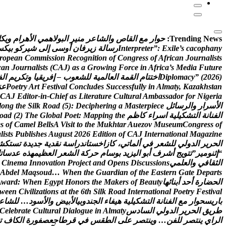
Trending News:
ح
و
ا
ر
م
ع
ا
ل
ق
ا
ص
و
ا
ل
ش
ا
ع
ر
م
ن
ي
ر
ا
ل
ب
و
ل
ه
م
ي
ا
ل
ه
ر
ا
م
و
ي
ك
ل
y
n
a
h
p
o
c
a
c
s
’
e
l
i
x
E
:
”
r
e
t
e
r
p
r
e
t
n
I
ر
س
ا
ل
ة
ز
ي
ر
ف
ا
ن
أ
و
س
ى
إ
ل
ى
ش
ي
ر
ك
و
ب
ي
ك
س
r
o
p
e
a
n
C
o
m
m
i
s
s
i
o
n
R
e
c
o
g
n
i
t
i
o
n
o
f
C
o
n
g
r
e
s
s
o
f
A
f
r
i
c
a
n
J
o
u
r
n
a
l
i
s
t
s
c
a
n
J
o
u
r
n
a
l
i
s
t
s
(
C
A
J
)
a
s
a
G
r
o
w
i
n
g
F
o
r
c
e
i
n
A
f
r
i
c
a
’
s
M
e
d
i
a
F
u
t
u
r
e
)
6
2
0
2
(
”
y
c
a
m
o
l
p
i
D
ا
خ
ت
ت
ا
م
ا
ل
ق
م
ة
ا
ل
ع
ا
ل
م
ي
ة
ل
ل
ش
ع
و
ب
–
إ
ف
ر
ي
ق
ي
ا
و
ت
ك
ر
ي
م
ا
ل
ف
n
a
t
s
h
k
a
z
a
K
,
y
t
a
m
l
A
n
i
y
l
l
u
f
s
s
e
c
c
u
S
s
e
d
u
l
c
n
o
C
l
a
v
i
t
s
e
F
t
r
A
y
r
t
e
o
P
ع
ن
C
A
J
E
d
i
t
o
r
-
i
n
-
C
h
i
e
f
a
s
L
i
t
e
r
a
t
u
r
e
C
u
l
t
u
r
a
l
A
m
b
a
s
s
a
d
o
r
f
o
r
N
i
g
e
r
i
a
ا
ل
س
ر
ا
ر
و
ا
ل
ر
س
ا
ئ
ل
e
c
e
i
p
r
e
t
s
a
M
a
g
n
i
r
e
h
p
i
c
e
D
:
)
5
(
d
a
o
R
k
l
i
S
e
h
t
g
n
o
l
ا
ل
ف
ن
ا
ن
ة
ا
ل
ت
ش
ك
ي
ل
ي
ة
ا
س
ر
ا
ء
ك
ا
ظ
م
e
h
t
g
n
i
p
p
a
M
:
t
e
o
P
l
a
b
o
l
G
e
h
T
)
2
(
d
a
o
e
s
o
f
C
a
m
e
l
B
e
l
l
s
A
V
i
s
i
t
t
o
t
h
e
M
u
k
h
t
a
r
A
u
e
z
o
v
M
u
s
e
u
m
C
o
n
g
r
e
s
s
o
f
a
l
i
s
t
s
P
u
b
l
i
s
h
e
s
A
u
g
u
s
t
2
0
2
6
E
d
i
t
i
o
n
o
f
C
A
J
I
n
t
e
r
n
a
t
i
o
n
a
l
M
a
g
a
z
i
n
e
ا
ل
ح
ر
ي
ر
ا
ل
د
و
ل
ي
ل
ل
ش
ع
ر
ف
ي
أ
ل
م
ا
ت
ي
،
ك
ا
ز
ا
خ
س
ت
ا
ن
د
ر
ا
س
ة
ن
ق
د
ي
ة
ج
د
ي
د
ة
ت
س
ت
ك
ش
“
إ
ث
ن
و
م
ي
ر
”
ت
ت
و
ي
ج
أ
ش
ر
ف
أ
ب
و
ا
ل
ي
ز
ي
د
ب
و
س
ا
م
ح
ر
ك
ة
ا
ل
ش
ع
ر
ا
ل
ع
ظ
ي
م
ه
ذ
ه
ع
د
س
ا
ت
ا
ل
ث
ق
ا
ف
ي
و
ا
ل
ع
ل
م
ي
s
n
o
i
s
s
u
c
s
i
D
s
n
e
p
O
d
n
a
t
c
e
j
o
r
P
n
o
i
t
a
v
o
n
n
I
a
m
e
n
i
C
A
b
d
e
l
M
a
q
s
o
u
d
…
W
h
e
n
t
h
e
G
u
a
r
d
i
a
n
o
f
t
h
e
E
a
s
t
e
r
n
G
a
t
e
D
e
p
a
r
t
s
ا
ل
ح
ض
ا
ر
ة
أ
ح
د
أ
ب
ن
ا
ئ
ه
ا
y
t
u
a
e
B
f
o
s
r
e
k
a
M
e
h
t
s
r
o
n
o
H
t
p
y
g
E
n
e
h
W
:
d
r
a
w
A
w
e
e
n
C
i
v
i
l
i
z
a
t
i
o
n
s
a
t
t
h
e
6
t
h
S
i
l
k
R
o
a
d
I
n
t
e
r
n
a
t
i
o
n
a
l
P
o
e
t
r
y
F
e
s
t
i
v
a
l
ب
ا
ر
ي
س
ح
و
ا
ر
م
ع
ا
ل
ف
ن
ا
ن
ة
ا
ل
ت
ش
ك
ي
ل
ي
ة
ه
ي
ف
ا
ء
ا
ل
ج
ن
د
و
ب
ي
ا
ل
ب
ي
ض
و
ا
ل
س
و
د
…
ل
ل
ش
ا
ع
ط
ر
ي
ق
ا
ل
ح
ر
ي
ر
ا
ل
د
و
ل
ي
ا
ل
س
ا
د
س
y
t
a
m
l
A
n
i
e
u
g
o
l
a
i
D
l
a
r
u
t
l
u
C
e
t
a
r
b
e
l
e
C
ا
ل
ر
ا
ي
ي
ن
ت
ص
ر
ل
ل
ف
ن
…
و
ي
ن
ت
ص
ر
ع
ل
ى
ا
ل
ط
ق
س
ف
ي
ق
ر
ط
ا
ج
ع
ص
ف
و
ر
ة
ا
ل
ك
ا
ف
ت