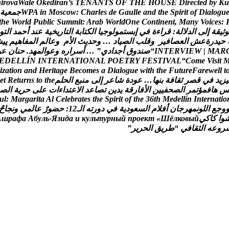
h
i
r
o
v
a
W
a
l
e
O
k
e
d
i
r
a
n
’
s
T
E
N
A
N
T
S
O
F
T
H
E
H
O
U
S
E
D
i
r
e
c
t
e
d
b
y
K
u
u
g
o
l
a
i
D
f
o
t
i
r
i
p
S
e
h
t
d
n
a
e
l
l
u
a
G
e
d
s
e
l
r
a
h
C
:
w
o
c
s
o
M
n
i
A
P
W
ج
م
ع
ي
ة
t
h
e
W
o
r
l
d
P
u
b
l
i
c
S
u
m
m
i
t
:
A
r
a
b
W
o
r
l
d
O
n
e
C
o
n
t
i
n
e
n
t
,
M
a
n
y
V
o
i
c
e
s
:
و
ث
ي
ق
ة
إ
ل
ى
ا
ل
د
ل
ل
ة
:
ق
ر
ا
ء
ة
ف
ي
إ
ب
س
ت
م
و
ل
و
ج
ي
ا
ا
ل
ك
ت
ا
ب
ة
ا
ل
ت
ا
ر
ي
خ
ي
ة
ع
ن
د
أ
ح
م
د
ا
ل
ت
و
ح
ي
د
ر
ة
ع
ش
ا
ل
ع
ص
ا
ف
ي
ر
و
ق
ل
ب
ا
ل
ص
ي
ا
د
…
و
ح
د
ي
ث
ا
ل
م
و
ع
ا
ل
م
ا
ل
م
ف
ا
ه
ي
م
پ
ی
ش
R
A
M
|
W
E
I
V
R
E
T
N
I
“
ص
ن
د
و
ق
أ
ج
د
ا
د
ي
”
…
أ
س
ر
ا
ر
ه
و
ع
و
ا
ل
م
ه
د
.
ح
ن
ا
ن
ع
و
E
D
E
L
L
Í
N
I
N
T
E
R
N
A
T
I
O
N
A
L
P
O
E
T
R
Y
F
E
S
T
I
V
A
L
“
C
o
m
e
V
i
s
i
t
i
z
a
t
i
o
n
a
n
d
H
e
r
i
t
a
g
e
B
e
c
o
m
e
s
a
D
i
a
l
o
g
u
e
w
i
t
h
t
h
e
F
u
t
u
r
e
F
a
r
e
w
e
l
l
t
ي
ز
ي
د
ف
ي
ق
ص
ر
ث
ق
ا
ف
ة
ب
ن
ه
ا
…
ع
و
د
ة
ش
ا
ع
ر
إ
ل
ى
م
ن
ب
ع
ا
ل
ح
ل
م
e
h
t
o
t
s
n
r
u
t
e
R
t
e
ه
ا
ف
م
ؤ
ت
م
ر
ا
ل
ص
ح
ف
ي
ي
ن
ا
ل
ف
ا
ر
ق
ة
ي
د
ي
ن
ت
ص
ا
ع
د
ا
ل
ع
ت
د
ا
ء
ا
ت
ع
ل
ى
ح
ر
ي
ة
ا
ل
ص
u
l
:
M
a
r
g
a
r
i
t
a
A
l
C
e
l
e
b
r
a
t
e
s
t
h
e
S
p
i
r
i
t
o
f
t
h
e
3
6
t
h
M
e
d
e
l
l
í
n
I
n
t
e
r
n
a
t
i
o
و
ج
ع
ا
ل
ل
و
ن
م
ه
ر
ج
ا
ن
أ
ف
ل
م
ا
ل
س
ع
و
د
ي
ة
ف
ي
د
و
ر
ت
ه
ا
ل
ـ
2
1
:
ح
ض
و
ر
ع
ا
ل
م
ي
و
ن
ج
ا
ح
و
ا
ك
ا
ك
ي
й
ы
в
о
к
л
ё
Ш
«
т
к
е
о
р
п
й
ы
н
р
у
т
ь
л
у
к
и
а
д
и
з
Я
-
ь
л
у
б
А
а
ф
а
р
ш
А
ر
و
ع
ه
ا
ل
ث
ق
ا
ف
ي
“
ط
ر
ي
ق
ا
ل
ح
ر
ي
ر
”