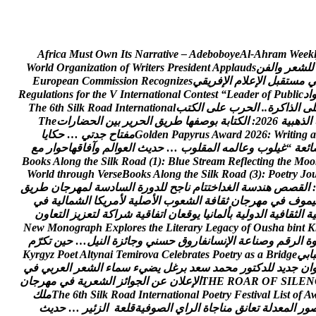
A
f
r
i
c
a
M
u
s
t
O
w
n
I
t
s
N
a
r
r
a
t
i
v
e
–
A
d
e
b
o
b
o
y
e
A
l
-
A
h
r
a
m
W
e
e
k
ل
ل
ش
ع
ر
و
ا
ل
ف
ن
s
d
u
a
l
p
p
A
t
n
e
d
i
s
e
r
P
s
r
e
t
i
r
W
f
o
n
o
i
t
a
z
i
n
a
g
r
O
d
l
r
o
W
م
س
ت
ق
ب
ل
ا
ل
ع
ل
م
ا
ل
ف
ر
ي
ق
ي
s
e
z
i
n
g
o
c
e
R
n
o
i
s
s
i
m
m
o
C
n
a
e
p
o
r
u
E
ا
د
c
i
l
b
u
P
f
o
r
e
d
a
e
L
“
t
s
e
t
n
o
C
l
a
n
o
i
t
a
n
r
e
t
n
I
V
e
h
t
r
o
f
s
n
o
i
t
a
l
u
g
e
R
ل
ى
ا
ل
ذ
ا
ك
ر
ة
.
.
ا
ل
ح
ر
ب
ع
ل
ى
ا
ل
ك
ت
ب
l
a
n
o
i
t
a
n
r
e
t
n
I
d
a
o
R
k
l
i
S
h
t
6
e
h
T
ا
ل
ذ
ه
ب
ي
ة
6
2
0
2
:
ا
ل
ك
ت
ا
ب
ة
ب
و
ص
ف
ه
ا
ط
ر
ي
ق
ا
ل
ح
ر
ي
ر
ب
ي
ن
ا
ل
ح
ض
ا
ر
ا
ت
e
h
T
a
g
n
i
t
i
r
W
:
6
2
0
2
d
r
a
w
A
s
u
r
y
p
a
P
n
e
d
l
o
G
م
ف
ت
ا
ح
ج
د
ت
ي
…
ح
ك
ا
ي
ا
ا
ئ
ع
ة
“
غ
ي
ل
و
ب
و
ع
ا
ل
م
ه
ا
ل
م
ق
ل
و
ب
…
ح
د
ي
ث
ا
ل
ع
و
ا
ل
م
و
آ
ف
ا
ق
ه
ا
ح
و
ا
ر
م
ع
B
o
o
k
s
A
l
o
n
g
t
h
e
S
i
l
k
R
o
a
d
(
1
)
:
B
l
u
e
S
t
r
e
a
m
R
e
f
l
e
c
t
i
n
g
t
h
e
M
o
o
W
o
r
l
d
t
h
r
o
u
g
h
V
e
r
s
e
B
o
o
k
s
A
l
o
n
g
t
h
e
S
i
l
k
R
o
a
d
(
3
)
:
P
o
e
t
r
y
J
o
:
ا
ل
ق
ص
ص
ه
ن
د
س
ة
ا
ل
غ
د
ا
خ
ت
ت
ا
م
ن
ا
ج
ح
ل
ل
د
و
ر
ة
ا
ل
س
ا
د
س
ة
ل
م
ه
ر
ج
ا
ن
ط
ر
ي
ق
ي
م
و
ف
ف
ي
م
ه
ر
ج
ا
ن
ث
ق
ا
ف
ة
ا
ل
ش
ع
و
ب
ا
ل
ص
ل
ي
ة
ل
م
ر
ي
ك
ا
ا
ل
ش
م
ا
ل
ي
ة
ف
ي
ي
ة
ا
ل
ث
ق
ا
ف
ي
ة
ا
ل
د
و
ل
ي
ة
ب
أ
ل
م
ا
ن
ي
ا
ي
و
ق
ع
ا
ن
ا
ت
ف
ا
ق
ي
ة
ش
ر
ا
ك
ة
ل
ت
ع
ز
ي
ز
ا
ل
ت
ع
ا
و
ن
N
e
w
M
o
n
o
g
r
a
p
h
E
x
p
l
o
r
e
s
t
h
e
L
i
t
e
r
a
r
y
L
e
g
a
c
y
o
f
O
u
s
h
a
b
i
n
t
K
ة
ا
ل
ر
ق
م
و
ص
ن
ا
ع
ة
ا
ل
ن
س
ا
ن
ف
ا
ر
و
ق
ح
س
ن
ي
و
ج
ا
ئ
ز
ة
ا
ل
ن
ي
ل
…
ح
ي
ن
ت
ك
ر
م
ب
ا
ب
ي
e
g
d
i
r
B
a
s
a
y
r
t
e
o
P
s
e
t
a
r
b
e
l
e
C
a
v
o
r
i
m
e
T
i
a
n
y
t
l
A
t
e
o
P
z
y
g
r
y
K
ا
ن
ج
د
ي
د
ل
ل
د
ك
ت
و
ر
م
ح
م
د
س
ع
د
ب
ر
غ
ل
ي
ض
ي
ء
س
م
ا
ء
ا
ل
ش
ع
ر
ا
ل
ع
ر
ب
ي
ف
ي
N
E
L
I
S
F
O
R
A
O
R
E
H
T
ا
ل
ع
ل
ن
ع
ن
ا
ل
ج
و
ا
ئ
ز
ا
ل
ش
ع
ر
ي
ة
ف
ي
م
ه
ر
ج
ا
ن
A
f
o
t
s
i
L
l
a
v
i
t
s
e
F
y
r
t
e
o
P
l
a
n
o
i
t
a
n
r
e
t
n
I
d
a
o
R
k
l
i
S
h
t
6
e
h
T
م
ل
ك
و
ر
ا
ل
م
ع
د
ل
ة
ت
ع
ا
ن
ق
م
ن
ا
ج
ا
ة
ا
ل
ر
ا
ي
ا
ل
ص
و
ف
ي
ة
ق
ل
ع
ة
ا
ل
ز
ئ
ي
ر
…
ح
د
ي
ث