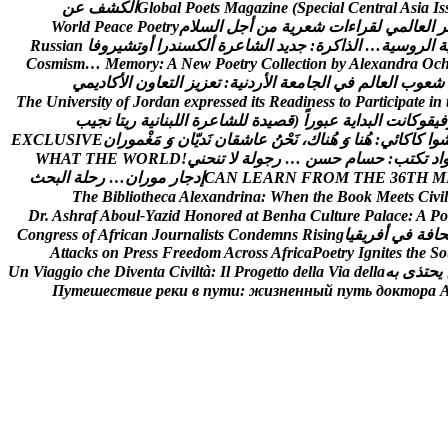
s
I
a
i
s
A
l
a
r
t
n
e
C
l
a
i
c
e
p
S
(
e
n
i
z
a
g
a
M
s
t
e
o
P
l
a
b
o
l
G
ا
ل
ك
ش
ف
ع
ن
ر
ا
ل
ع
ا
ل
م
ي
ل
ق
ر
ا
ء
ا
ت
ش
ع
ر
ي
ة
م
ن
أ
ج
ل
ا
ل
س
ل
م
y
r
t
e
o
P
e
c
a
e
P
d
l
r
o
W
ة
ا
ل
ر
و
س
ي
ة
…
ا
ل
ذ
ا
ك
ر
ة
:
ج
د
ي
د
ا
ل
ش
ا
ع
ر
ة
أ
ل
ك
س
ن
د
ر
ا
أ
و
ت
ش
ي
ر
و
ف
ا
n
a
i
s
s
u
R
C
o
s
m
i
s
m
…
M
e
m
o
r
y
:
A
N
e
w
P
o
e
t
r
y
C
o
l
l
e
c
t
i
o
n
b
y
A
l
e
x
a
n
d
r
a
O
c
ش
ع
و
ب
ا
ل
ع
ا
ل
م
ف
ي
ا
ل
ج
ا
م
ع
ة
ا
ل
ر
د
ن
ي
ة
:
ت
ع
ز
ي
ز
ا
ل
ت
ع
ا
و
ن
ا
ل
ك
ا
د
ي
م
ي
T
h
e
U
n
i
v
e
r
s
i
t
y
o
f
J
o
r
d
a
n
e
x
p
r
e
s
s
e
d
i
t
s
R
e
a
d
i
n
e
s
s
t
o
P
a
r
t
i
c
i
p
a
t
e
i
n
ف
ي
ق
و
ك
ا
ن
ت
ا
ل
ب
د
ا
ي
ة
ع
ب
و
ر
ا
(
ق
ص
ي
د
ة
ل
ل
ش
ا
ع
ر
ة
ا
ل
ل
ب
ن
ا
ن
ي
ة
ر
ي
ت
ا
ن
ج
ي
ب
و
ا
ک
ا
ک
ا
ئ
ي
:
ه
ن
ا
و
ه
ن
ا
ك
،
ن
ح
ن
ع
ا
ش
ق
ا
ن
ن
د
ي
ا
ن
و
م
غ
م
و
ر
ا
ن
E
V
I
S
U
L
C
X
E
ا
د
ت
ك
ت
ب
:
ح
س
ا
م
ح
س
ن
…
ر
ج
و
ل
ة
ل
ت
ن
ح
ن
ي
!
D
L
R
O
W
E
H
T
T
A
H
W
M
H
T
6
3
E
H
T
M
O
R
F
N
R
A
E
L
N
A
C
إ
د
ج
ا
ر
م
و
ر
ا
ن
…
ر
ح
ل
ة
ا
ل
ب
ح
ث
T
h
e
B
i
b
l
i
o
t
h
e
c
a
A
l
e
x
a
n
d
r
i
n
a
:
W
h
e
n
t
h
e
B
o
o
k
M
e
e
t
s
C
i
v
i
l
D
r
.
A
s
h
r
a
f
A
b
o
u
l
-
Y
a
z
i
d
H
o
n
o
r
e
d
a
t
B
e
n
h
a
C
u
l
t
u
r
e
P
a
l
a
c
e
:
A
P
o
ح
ا
ف
ة
ف
ي
أ
ف
ر
ي
ق
ي
ا
g
n
i
s
i
R
s
n
m
e
d
n
o
C
s
t
s
i
l
a
n
r
u
o
J
n
a
c
i
r
f
A
f
o
s
s
e
r
g
n
o
C
A
t
t
a
c
k
s
o
n
P
r
e
s
s
F
r
e
e
d
o
m
A
c
r
o
s
s
A
f
r
i
c
a
P
o
e
t
r
y
I
g
n
i
t
e
s
t
h
e
S
o
ي
ح
ت
ذ
ى
ب
ه
a
l
l
e
d
a
i
V
a
l
l
e
d
o
t
t
e
g
o
r
P
l
I
:
à
t
l
i
v
i
C
a
t
n
e
v
i
D
e
h
c
o
i
g
g
a
i
V
n
U
П
у
т
е
ш
е
с
т
в
и
е
р
е
к
и
в
п
у
т
и
:
ж
и
з
н
е
н
н
ы
й
п
у
т
ь
д
о
к
т
о
р
а