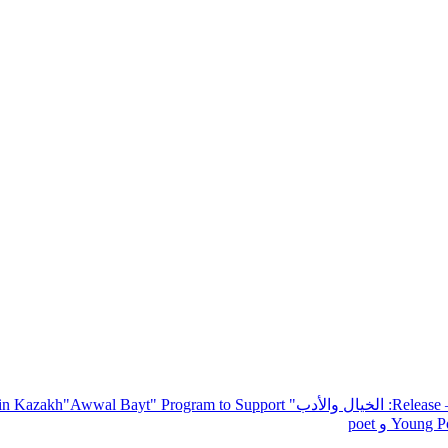
— R
: الخيال والأدب
" inviting poets and writers from around the world to participate in Kazakh
"Awwal Bayt" Program to Support
Young Po