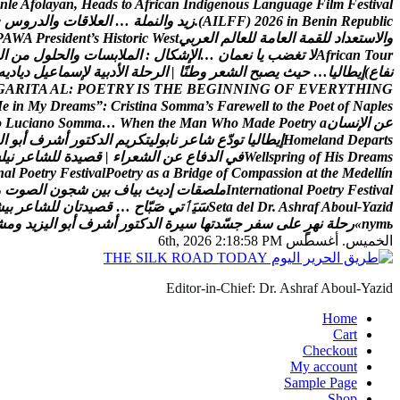
n
l
e
A
f
o
l
a
y
a
n
,
H
e
a
d
s
t
o
A
f
r
i
c
a
n
I
n
d
i
g
e
n
o
u
s
L
a
n
g
u
a
g
e
F
i
l
m
F
e
s
t
i
v
a
l
c
i
l
b
u
p
e
R
n
i
n
e
B
n
i
6
2
0
2
)
F
F
L
I
A
(
.
ز
ي
د
و
ا
ل
ن
م
ل
ة
…
ا
ل
ع
ل
ق
ا
ت
و
ا
ل
د
ر
و
س
e
و
ا
ل
س
ت
ع
د
ا
د
ل
ل
ق
م
ة
ا
ل
ع
ا
م
ة
ل
ل
ع
ا
ل
م
ا
ل
ع
ر
ب
ي
t
s
e
W
c
i
r
o
t
s
i
H
s
’
t
n
e
d
i
s
e
r
P
A
W
A
P
r
u
o
T
n
a
c
i
r
f
A
ل
ت
غ
ض
ب
ي
ا
ن
ع
م
ا
ن
…
ا
ل
ش
ك
ا
ل
:
ا
ل
م
ل
ب
س
ا
ت
و
ا
ل
ح
ل
و
ل
م
ن
ا
ل
ن
ف
ا
ع
)
إ
ي
ط
ا
ل
ي
ا
…
ح
ي
ث
ي
ص
ب
ح
ا
ل
ش
ع
ر
و
ط
ن
ا
|
ا
ل
ر
ح
ل
ة
ا
ل
د
ب
ي
ة
ل
س
م
ا
ع
ي
ل
د
ي
ا
د
ي
ه
G
A
R
I
T
A
A
L
:
P
O
E
T
R
Y
I
S
T
H
E
B
E
G
I
N
N
I
N
G
O
F
E
V
E
R
Y
T
H
I
N
G
M
e
i
n
M
y
D
r
e
a
m
s
”
:
C
r
i
s
t
i
n
a
S
o
m
m
a
’
s
F
a
r
e
w
e
l
l
t
o
t
h
e
P
o
e
t
o
f
N
a
p
l
e
s
ع
ن
ا
ل
ن
س
ا
ن
a
y
r
t
e
o
P
e
d
a
M
o
h
W
n
a
M
e
h
t
n
e
h
W
…
a
m
m
o
S
o
n
a
i
c
u
L
o
s
t
r
a
p
e
D
d
n
a
l
e
m
o
H
إ
ي
ط
ا
ل
ي
ا
ت
و
د
ع
ش
ا
ع
ر
ن
ا
ب
و
ل
ي
ت
ك
ر
ي
م
ا
ل
د
ك
ت
و
ر
أ
ش
ر
ف
أ
ب
و
ا
ل
s
m
a
e
r
D
s
i
H
f
o
g
n
i
r
p
s
l
l
e
W
ف
ي
ا
ل
د
ف
ا
ع
ع
ن
ا
ل
ش
ع
ر
ا
ء
|
ق
ص
ي
د
ة
ل
ل
ش
ا
ع
ر
ن
ي
ل
س
n
a
l
P
o
e
t
r
y
F
e
s
t
i
v
a
l
P
o
e
t
r
y
a
s
a
B
r
i
d
g
e
o
f
C
o
m
p
a
s
s
i
o
n
a
t
t
h
e
M
e
d
e
l
l
í
n
l
a
v
i
t
s
e
F
y
r
t
e
o
P
l
a
n
o
i
t
a
n
r
e
t
n
I
م
ل
ص
ق
ا
ت
إ
د
ي
ث
ب
ي
ا
ف
ب
ي
ن
ش
ج
و
ن
ا
ل
ص
و
ت
و
d
i
z
a
Y
-
l
u
o
b
A
f
a
r
h
s
A
.
r
D
l
e
d
a
t
e
S
س
ي
ٲ
ت
ي
ص
ب
ا
ح
…
ق
ص
ي
د
ت
ا
ن
ل
ل
ش
ا
ع
ر
ب
ي
ش
ь
т
у
п
»
ر
ح
ل
ة
ن
ه
ر
ع
ل
ى
س
ف
ر
ج
س
د
ت
ه
ا
س
ي
ر
ة
ا
ل
د
ك
ت
و
ر
أ
ش
ر
ف
أ
ب
و
ا
ل
ي
ز
ي
د
و
م
ش
الخميس. أغسطس 6th, 2026
2:18:59 PM
Editor-in-Chief: Dr. Ashraf Aboul-Yazid
Home
Cart
Checkout
My account
Sample Page
Shop