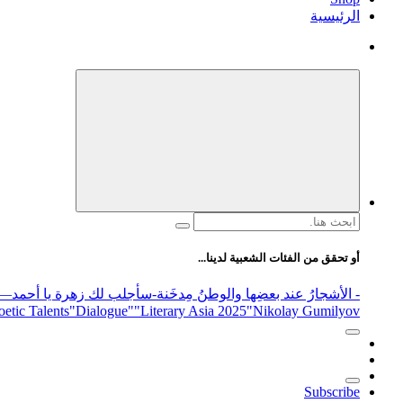
الرئيسية
البحث
عن:
أو تحقق من الفئات الشعبية لدينا...
- الأشجارُ عند بعضِها والوطنُ مِدخَنة
-سأجلب لك زهرة يا أحمد
elease
"Nikolay Gumilyov و poet
"Literary Asia 2025
"Dialogue"
etic Talents
Subscribe