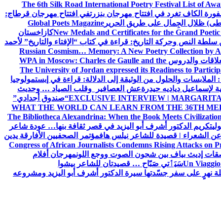
The 6th Silk Road International Poetry Festival List of Aw
ورة الكاف تغرد في افتتاح مهرجان بنزرت
في افتتاح مهرجان قرطاج:
سطى) ظلال الجِمال على طريق الحرير
Global Poets Magazine
New Medals and Certificates for the Grand Poet
كازاخستان
ن سلطة النص وحركة التاريخ: قراءة في كتاب “الإفتاء والتاريخ” لأحمد
Russian Cosmism… Memory: A New Poetry Collection by A
لعلاقات والدروس
WPA in Moscow: Charles de Gaulle and the
The University of Jordan expressed its Readiness to Particip
: الملابسات والحلول
من الوثيقة إلى الدلالة: قراءة في إبستمولوجيا
ية لإسماعيل دياديه حيدرة
عش العصافير وقلب الصياد … وحديث
EXCLUSIVE INTERVIEW | MARGARITA
“صندوق أجدادي”
WHAT THE WORLD CAN LEARN FROM THE 36TH ME
The Bibliotheca Alexandrina: When the Book Meets Civilizatio
ولي
تكريم الدكتور أشرف أبو اليزيد في قصر ثقافة بنها… عودة شاعر
عن الشعراء | قصيدة للشاعر نيلس هاف
مؤتمر الصحفيين الأفارقة يدين
Congress of African Journalists Condemns Rising Attacks on P
ات إديث بياف بين شجون الصوت ووجع اللون
مهرجان أفلام
Un Viaggio 
سَيَٲتي صَبّاح … قصيدتان للشاعر بيشوا
ة نهرٍ على سفر جسّدتها سيرة الدكتور أشرف أبو اليزيد ومشروعه