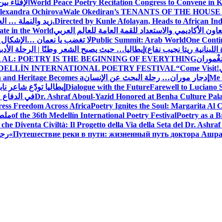
World Peace Poetry Recitation Congress to Convene in 
الإفتاء بي
lexandra Ochirova
Wale Okediran’s TENANTS OF THE HOUSE
Directed by Kunle Afolayan, Heads to African In
زيد والنملة … ا
اون الأكاديمي والاستعداد للقمة العامة للعالم العربي
ate in the World
One Contin
Public Summit: Arab World
لا تغضب يا نعمان …الإشكال 
للبنانية ريتا نجيب نفاع)
إيطاليا… حيث يصبح الشعر وطنًا | الرحلة الأدب
مَغْموران
 AL: POETRY IS THE BEGINNING OF EVERYTHING
!
“Come Visit
DELLÍN INTERNATIONAL POETRY FESTIVAL
Me 
إدجار موران… رحلة البحث عن الإنسان
n and Heritage Becomes a
Farewell to Lucian
Dialogue with the Future
إيطاليا تودّع شاعر ناب
Dr. Ashraf Aboul-Yazid Honored at Benha Culture Palac
في الدفاع 
ress Freedom Across Africa
Poetry Ignites the Soul: Margarita Al C
Poetry as a B
of the 36th Medellín International Poetry Festival
ملصق
che Diventa Civiltà: Il Progetto della Via della Seta del Dr. Ashra
Путешествие реки в пути: жизненный путь доктора Ашр
رحل