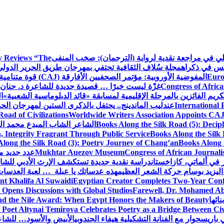
كلي في مراجعة نقدية لرواية (الترجمان): صخب المنفى
 Reviews “The
كس في ذكراه
مجلة سُلاف الثقافية تحتفي بمهرجان طريق الحرير الدول
Euro
المفوضية الأوروبية: مؤتمر الصحفيين الأفارقة (CAJ) قوة متنامية في مستقبل الإعلام الإفريقي
Congress of Africa
غزّة ليست خبرًا … قصيدة جديدة للشاعرة د. حنان 
كريم الفائزين بالمرحلة الإقليمية لمسابقة «قائد الدبلوماسية الشعبية»
ا
International 
عندليب الماندينج.. يحتفل بالذكرى الستين لمهرجان الحم
oad of Civilizations
Worldwide Writers Association Appoints CAJ 
Books Along the Silk Road (5): Decip
الشاعر الشاب المبدع محمد الشا
, Integrity Fragrant Through Public Service
Books Along the Silk 
long the Silk Road (3): Poetry Journey of Chang’an
Books Along 
Congress of African Journali
Mukhtar Auezov Museum
عدد جديد م
في ألماتي، كازاخستان
دراسة نقدية جديدة تستكشف الإرث الأدبي للشا
اليزيد بوسام حركة الشعر العظيم
هذه عدساتك يا عبلة … لعبة العدسات
nt Khalifa Al Suwaidi
Egyptian Creator Completes Two-Year Conf
 Opens Discussions with Global Studios
Farewell, Dr. Mohamed Ab
ائها
d the Nile Award: When Egypt Honors the Makers of Beauty
Poet Altynai Temirova Celebrates Poetry as a Bridge Between Civil
 باريس
حوار مع الفنانة التشكيلية هيفاء الجندوبي
الأبيض والأسود… للشاع