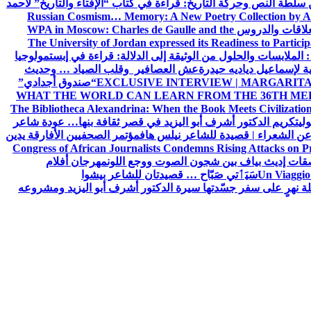
ن سلطة النص وحركة التاريخ: قراءة في كتاب “الإفتاء والتاريخ” لأحمد
Russian Cosmism… Memory: A New Poetry Collection by A
لعلاقات والدروس
WPA in Moscow: Charles de Gaulle and the
The University of Jordan expressed its Readiness to Particip
: الملابسات والحلول
من الوثيقة إلى الدلالة: قراءة في إبستمولوجيا
ية لإسماعيل دياديه حيدرة
عش العصافير وقلب الصياد … وحديث
EXCLUSIVE INTERVIEW | MARGARITA
“صندوق أجدادي”
WHAT THE WORLD CAN LEARN FROM THE 36TH ME
The Bibliotheca Alexandrina: When the Book Meets Civilizatio
ولي
تكريم الدكتور أشرف أبو اليزيد في قصر ثقافة بنها… عودة شاعر
عن الشعراء | قصيدة للشاعر نيلس هاف
مؤتمر الصحفيين الأفارقة يدين
Congress of African Journalists Condemns Rising Attacks on P
ات إديث بياف بين شجون الصوت ووجع اللون
مهرجان أفلام
Un Viaggio 
سَيَٲتي صَبّاح … قصيدتان للشاعر بيشوا
ة نهرٍ على سفر جسّدتها سيرة الدكتور أشرف أبو اليزيد ومشروعه