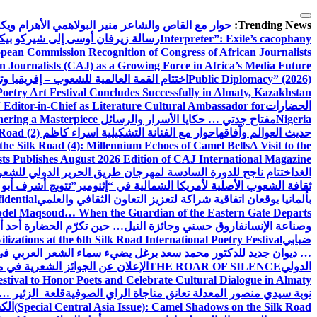
التجاوز
إلى
Trending News:
حوار مع القاص والشاعر منير البولاهمي
الأهرام وي
المحتوى
Interpreter”: Exile’s cacophany
رسالة زيرفان أوسى إلى شيركو بي
pean Commission Recognition of Congress of African Journalists
n Journalists (CAJ) as a Growing Force in Africa’s Media Future
Public Diplomacy” (2026)
اختتام القمة العالمية للشعوب – إفريقيا وت
Poetry Art Festival Concludes Successfully in Almaty, Kazakhstan
الحضارات
Editor-in-Chief as Literature Cultural Ambassador for
Nigeria
مفتاح جدتي … حكايا الأسرار والرسائل
hering a Masterpiece
حديث العوالم وآفاقها
حوار مع الفنانة التشكيلية اسراء كاظم
Road (2)
the Silk Road (4): Millennium Echoes of Camel Bells
A Visit to the
sts Publishes August 2026 Edition of CAJ International Magazine
الغد
اختتام ناجح للدورة السادسة لمهرجان طريق الحرير الدولي للشعر 
ثقافة الشعوب الأصلية لأمريكا الشمالية في “إثنومير”
تتويج أشرف أبو 
بألمانيا يوقعان اتفاقية شراكة لتعزيز التعاون الثقافي والعلمي
idential
del Maqsoud… When the Guardian of the Eastern Gate Departs
وصناعة الإنسان
فاروق حسني وجائزة النيل… حين تكرّم الحضارة أحد أبن
ضبابي
izations at the 6th Silk Road International Poetry Festival
… ديوان جديد للدكتور محمد سعد برغل يضيء سماء الشعر العربي في
الدولي
THE ROAR OF SILENCE
الإعلان عن الجوائز الشعرية في
estival to Honor Poets and Celebrate Cultural Dialogue in Almaty
نوبة سيدي منصور المعدلة تعانق مناجاة الراي الصوفية
قلعة الزئير … 
(Special Central Asia Issue): Camel Shadows on the Silk Road
الك