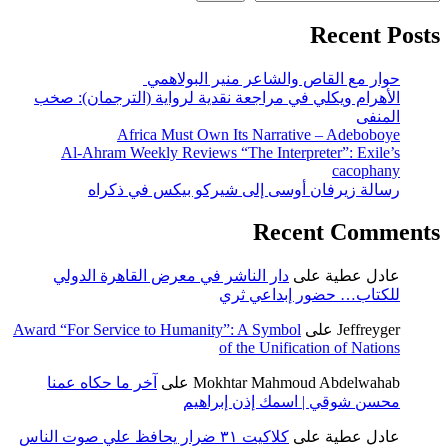
Recent Posts
حوار مع القاص والشاعر منير البولاهمي
الأهرام ويكلي في مراجعة نقدية لرواية (الترجمان): صخب
المنفى
Africa Must Own Its Narrative – Adeboboye
Al-Ahram Weekly Reviews “The Interpreter”: Exile’s
cacophany
رسالة زيرفان أوسى إلى شيركو بيكس في ذكراه
Recent Comments
عادل عطية
على
دار الناشر في معرض القاهرة الدولي
للكتاب… حضور إبداعي ثري
Jeffreyger
على
Award “For Service to Humanity”: A Symbol
of the Unification of Nations
Mokhtar Mahmoud Abdelwahab
على
آخر ما حكاه عمنا
محسن شوقي | اسمك إذن إبراهيم
عادل عطية
على
كلاكيت ٣١ ضرار يحافظ علي صوت الناس