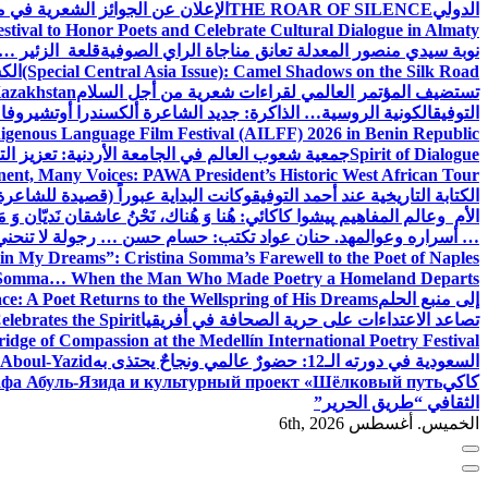
الدولي
THE ROAR OF SILENCE
الإعلان عن الجوائز الشعرية في
estival to Honor Poets and Celebrate Cultural Dialogue in Almaty
نوبة سيدي منصور المعدلة تعانق مناجاة الراي الصوفية
قلعة الزئير … 
(Special Central Asia Issue): Camel Shadows on the Silk Road
الك
تستضيف المؤتمر العالمي لقراءات شعرية من أجل السلام
Kazakhstan
التوفيق
الكونية الروسية… الذاكرة: جديد الشاعرة ألكسندرا أوتشيروفا
digenous Language Film Festival (AILFF) 2026 in Benin Republic.
Spirit of Dialogue
جمعية شعوب العالم في الجامعة الأردنية: تعزيز التع
ent, Many Voices: PAWA President’s Historic West African Tour
الكتابة التاريخية عند أحمد التوفيق
وكانت البداية عبوراً (قصيدة للشاعرة ا
الأم وعالم المفاهيم
پیشوا کاکائي: هُنا وَ هُناك، نَحْنُ عاشقان نَديّان وَ 
… أسراره وعوالمه
د. حنان عواد تكتب: حسام حسن … رجولة لا تنحني
in My Dreams”: Cristina Somma’s Farewell to the Poet of Naples
o Somma… When the Man Who Made Poetry a Homeland Departs
إلى منبع الحلم
e: A Poet Returns to the Wellspring of His Dreams
تصاعد الاعتداءات على حرية الصحافة في أفريقيا
elebrates the Spirit
ridge of Compassion at the Medellín International Poetry Festival
السعودية في دورته الـ12: حضورٌ عالمي ونجاحٌ يحتذى به
f Aboul-Yazid
كاكي
афа Абуль-Язида и культурный проект «Шёлковый путь»
الثقافي “طريق الحرير”
الخميس. أغسطس 6th, 2026