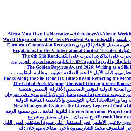
Africa Must Own Its Narrative – Adeboboye
Al-Ahram Weekly
ي للشعر والفن
World Organization of Writers President Applauds
European Commission Recognizes
عواد
Regulations for the V International Contest “Leader of
لحرب على الذاكرة.. الحرب على الكتب
The 6th Silk Road
امات
جائزة البردية الذهبية 2026: الكتابة بوصفها طريق الحرير بين
The Golden Papyrus Award 2026: Writing as a Silk R
رني و كتابه الأول ” الجنة الضائعة “
غيلوب وعالمه المقلوب …
Books Along the Silk Road (1): Blue Stream Reflecting the Moon
The Global Poet: Mapping the World through Verse
Books A
ن المجلة الدولية لمؤتمر الصحفيين الأفارقة: القصص هندسة
عرة عوشة بنت خليفة السويدي
مشاركة نيكيتا أنيسيموف في مهرجان
 وما وراءها
اتحاد الكتاب التونسيين والأكاديمية الثقافية الدولية
New Monograph Explores the Literary Legacy of Ousha bi
Cinema Innovation Project and
الثانوية العامة… بين سطوة الرقم
Farouk Hosny an
فرج سليمان… عزف متميز ومشروع
Kyrgyz 
عبور الأطلس نحو المستقبل على صهوة الحنين
قمر لعبور الليل
ر الفيلسوف محمد الشارني
مروة ناجي.. مفاجأة مهرجان دڨة