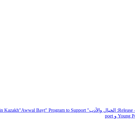
— R
: الخيال والأدب
" inviting poets and writers from around the world to participate in Kazakh
"Awwal Bayt" Program to Support
Young Po