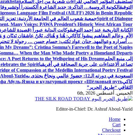
تستضيف المؤتمر العالمي لقراءات شعرية من أجل السلام
Kazakhstan
التوفيق
الكونية الروسية… الذاكرة: جديد الشاعرة ألكسندرا أوتشيروفا
digenous Language Film Festival (AILFF) 2026 in Benin Republic.
Spirit of Dialogue
جمعية شعوب العالم في الجامعة الأردنية: تعزيز التع
ent, Many Voices: PAWA President’s Historic West African Tour
الكتابة التاريخية عند أحمد التوفيق
وكانت البداية عبوراً (قصيدة للشاعرة ا
الأم وعالم المفاهيم
پیشوا کاکائي: هُنا وَ هُناك، نَحْنُ عاشقان نَديّان وَ 
… أسراره وعوالمه
د. حنان عواد تكتب: حسام حسن … رجولة لا تنحني
in My Dreams”: Cristina Somma’s Farewell to the Poet of Naples
o Somma… When the Man Who Made Poetry a Homeland Departs
إلى منبع الحلم
e: A Poet Returns to the Wellspring of His Dreams
تصاعد الاعتداءات على حرية الصحافة في أفريقيا
elebrates the Spirit
ridge of Compassion at the Medellín International Poetry Festival
السعودية في دورته الـ12: حضورٌ عالمي ونجاحٌ يحتذى به
f Aboul-Yazid
كاكي
афа Абуль-Язида и культурный проект «Шёлковый путь»
الثقافي “طريق الحرير”
الخميس. أغسطس 6th, 2026
Editor-in-Chief: Dr. Ashraf Aboul-Yazid
Home
Cart
Checkout