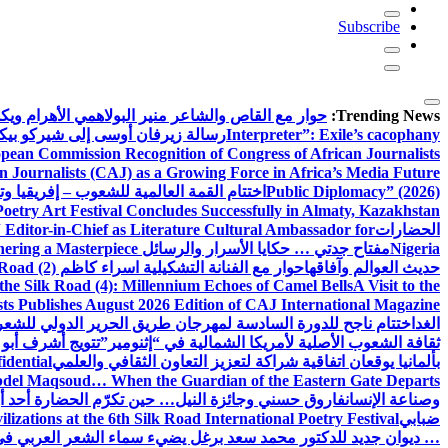
Subscribe
Trending News:
حوار مع القاص والشاعر منير البولاهمي
الأهرام وي
Interpreter”: Exile’s cacophany
رسالة زيرفان أوسى إلى شيركو بي
pean Commission Recognition of Congress of African Journalists
n Journalists (CAJ) as a Growing Force in Africa’s Media Future
Public Diplomacy” (2026)
اختتام القمة العالمية للشعوب – إفريقيا وت
Poetry Art Festival Concludes Successfully in Almaty, Kazakhstan
الحضارات
Editor-in-Chief as Literature Cultural Ambassador for
Nigeria
مفتاح جدتي … حكايا الأسرار والرسائل
hering a Masterpiece
حديث العوالم وآفاقها
حوار مع الفنانة التشكيلية اسراء كاظم
Road (2)
the Silk Road (4): Millennium Echoes of Camel Bells
A Visit to the
sts Publishes August 2026 Edition of CAJ International Magazine
الغد
اختتام ناجح للدورة السادسة لمهرجان طريق الحرير الدولي للشعر 
ثقافة الشعوب الأصلية لأمريكا الشمالية في “إثنومير”
تتويج أشرف أبو 
بألمانيا يوقعان اتفاقية شراكة لتعزيز التعاون الثقافي والعلمي
idential
del Maqsoud… When the Guardian of the Eastern Gate Departs
وصناعة الإنسان
فاروق حسني وجائزة النيل… حين تكرّم الحضارة أحد أبن
ضبابي
izations at the 6th Silk Road International Poetry Festival
… ديوان جديد للدكتور محمد سعد برغل يضيء سماء الشعر العربي في