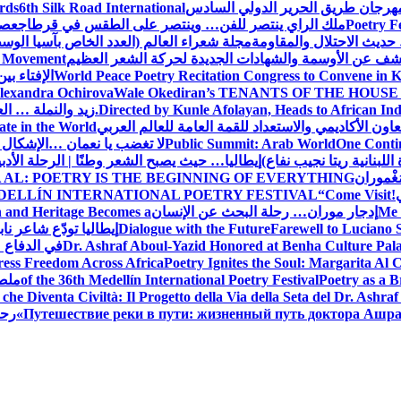
 مهرجان طريق الحرير الدولي السادس
6th Silk Road International
ards
Poetry F
ملك الراي ينتصر للفن… وينتصر على الطقس في قرطاج
عصف
حديث الاحتلال والمقاومة
مجلة شعراء العالم (العدد الخاص بآسيا الو
شف عن الأوسمة والشهادات الجديدة لحركة الشعر العظيم
ic Movement
World Peace Poetry Recitation Congress to Convene in 
الإفتاء بي
lexandra Ochirova
Wale Okediran’s TENANTS OF THE HOUSE
Directed by Kunle Afolayan, Heads to African In
زيد والنملة … ا
اون الأكاديمي والاستعداد للقمة العامة للعالم العربي
ate in the World
One Contin
Public Summit: Arab World
لا تغضب يا نعمان …الإشكال 
للبنانية ريتا نجيب نفاع)
إيطاليا… حيث يصبح الشعر وطنًا | الرحلة الأدب
مَغْموران
 AL: POETRY IS THE BEGINNING OF EVERYTHING
!
“Come Visit
DELLÍN INTERNATIONAL POETRY FESTIVAL
Me 
إدجار موران… رحلة البحث عن الإنسان
n and Heritage Becomes a
Farewell to Lucian
Dialogue with the Future
إيطاليا تودّع شاعر ناب
Dr. Ashraf Aboul-Yazid Honored at Benha Culture Palac
في الدفاع 
ress Freedom Across Africa
Poetry Ignites the Soul: Margarita Al C
Poetry as a B
of the 36th Medellín International Poetry Festival
ملصق
che Diventa Civiltà: Il Progetto della Via della Seta del Dr. Ashra
Путешествие реки в пути: жизненный путь доктора Ашр
رحل