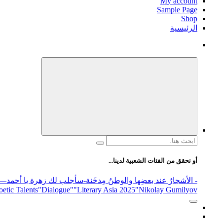
My account
Sample Page
Shop
الرئيسية
البحث
عن:
أو تحقق من الفئات الشعبية لدينا...
- الأشجارُ عند بعضِها والوطنُ مِدخَنة
-سأجلب لك زهرة يا أحمد
elease
"Nikolay Gumilyov و poet
"Literary Asia 2025
"Dialogue"
etic Talents