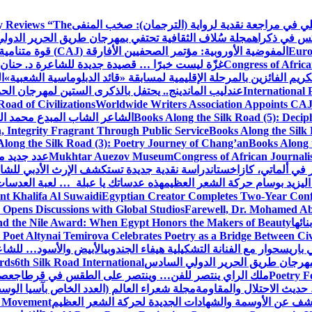
كلي في مراجعة نقدية لرواية (الترجمان): صخب المنفى
 Reviews “The
كس في ذكراه
مجلة سُلاف الثقافية تحتفي بمهرجان طريق الحرير الدول
Euro
المفوضية الأوروبية: مؤتمر الصحفيين الأفارقة (CAJ) قوة متنامية في مستقبل الإعلام الإفريقي
Congress of Africa
غزّة ليست خبرًا … قصيدة جديدة للشاعرة د. حنان 
كريم الفائزين بالمرحلة الإقليمية لمسابقة «قائد الدبلوماسية الشعبية»
ا
International 
عندليب الماندينج.. يحتفل بالذكرى الستين لمهرجان الحم
oad of Civilizations
Worldwide Writers Association Appoints CAJ 
Books Along the Silk Road (5): Decip
الشاعر الشاب المبدع محمد الشا
, Integrity Fragrant Through Public Service
Books Along the Silk 
long the Silk Road (3): Poetry Journey of Chang’an
Books Along 
Congress of African Journali
Mukhtar Auezov Museum
عدد جديد م
في ألماتي، كازاخستان
دراسة نقدية جديدة تستكشف الإرث الأدبي للشا
اليزيد بوسام حركة الشعر العظيم
هذه عدساتك يا عبلة … لعبة العدسات
nt Khalifa Al Suwaidi
Egyptian Creator Completes Two-Year Conf
 Opens Discussions with Global Studios
Farewell, Dr. Mohamed Ab
ائها
d the Nile Award: When Egypt Honors the Makers of Beauty
Poet Altynai Temirova Celebrates Poetry as a Bridge Between Civil
 باريس
حوار مع الفنانة التشكيلية هيفاء الجندوبي
الأبيض والأسود… للشاع
 مهرجان طريق الحرير الدولي السادس
6th Silk Road International
ards
Poetry F
ملك الراي ينتصر للفن… وينتصر على الطقس في قرطاج
عصف
حديث الاحتلال والمقاومة
مجلة شعراء العالم (العدد الخاص بآسيا الو
شف عن الأوسمة والشهادات الجديدة لحركة الشعر العظيم
ic Movement