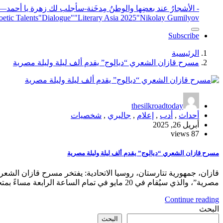
- الأشجارُ عند بعضِها والوطنُ مِدخَنة
-سأجلب لك زهرة يا أحمد
elease
"Nikolay Gumilyov و poet
"Literary Asia 2025
"Dialogue"
etic Talents
Subscribe
الرئيسية
مسرح قازان الشعري “ديالوج” يقدم ألف ليلة وليلة مصرية
thesilkroadtoday
أحداث
,
أدب
,
إعلام
,
جاليري
,
شخصيات
أبريل 26, 2025
87 views
مسرح قازان الشعري “ديالوج” يقدم ألف ليلة وليلة مصرية
قازان، جمهورية تتارستان، روسيا الاتحادية: يفتخر مسرح قازان الشعر
مصرية”، والذي سيُقام في 20 مايو في تمام الساعة الرابعة مساءً بمتحف…
Continue reading
البحث
البحث