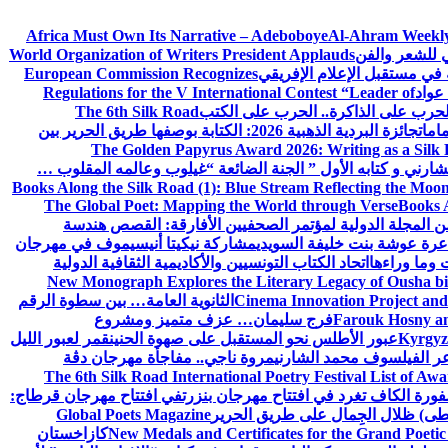
Africa Must Own Its Narrative – Adeboboye
Al-Ahram Weekly
ي للشعر والفن
World Organization of Writers President Applauds
European Commission Recognizes
عواد
Regulations for the V International Contest “Leader of
لحرب على الذاكرة.. الحرب على الكتب
The 6th Silk Road
امات
جائزة البردية الذهبية 2026: الكتابة بوصفها طريق الحرير بين
The Golden Papyrus Award 2026: Writing as a Silk R
رني و كتابه الأول ” الجنة الضائعة “
غيلوب وعالمه المقلوب …
Books Along the Silk Road (1): Blue Stream Reflecting the Moon
The Global Poet: Mapping the World through Verse
Books A
ن المجلة الدولية لمؤتمر الصحفيين الأفارقة: القصص هندسة
عرة عوشة بنت خليفة السويدي
مشاركة نيكيتا أنيسيموف في مهرجان
 وما وراءها
اتحاد الكتاب التونسيين والأكاديمية الثقافية الدولية
New Monograph Explores the Literary Legacy of Ousha bi
Cinema Innovation Project and
الثانوية العامة… بين سطوة الرقم
Farouk Hosny an
فرج سليمان… عزف متميز ومشروع
Kyrgyz 
عبور الأطلس نحو المستقبل على صهوة الحنين
قمر لعبور الليل
ر الفيلسوف محمد الشارني
مروة ناجي.. مفاجأة مهرجان دڨة
The 6th Silk Road International Poetry Festival List of Aw
ورة الكاف تغرد في افتتاح مهرجان بنزرت
في افتتاح مهرجان قرطاج:
سطى) ظلال الجِمال على طريق الحرير
Global Poets Magazine
New Medals and Certificates for the Grand Poet
كازاخستان