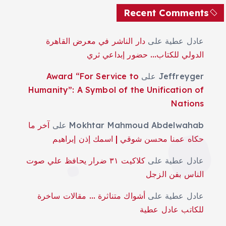
Recent Comments
عادل عطية
على
دار الناشر في معرض القاهرة
الدولي للكتاب… حضور إبداعي ثري
Jeffreyger
على
Award “For Service to
Humanity”: A Symbol of the Unification of
Nations
Mokhtar Mahmoud Abdelwahab
على
آخر ما
حكاه عمنا محسن شوقي | اسمك إذن إبراهيم
عادل عطية
على
كلاكيت ٣١ ضرار يحافظ علي صوت
الناس بفن الزجل
عادل عطية
على
أشواك متناثرة … مقالات ساخرة
للكاتب عادل عطية