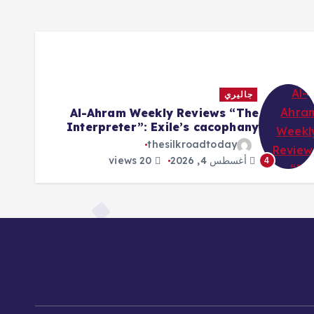
جاليري
Al-Ahram Weekly Reviews “The
Interpreter”: Exile’s cacophany
thesilkroadtoday
أغسطس 4, 2026
20 views
4