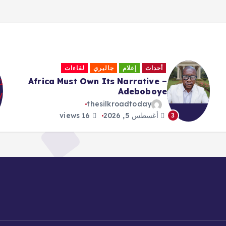
أحداث
إعلام
جاليري
لقاءات
Africa Must Own Its Narrative –
Adeboboye
thesilkroadtoday
أغسطس 5, 2026
16 views
3