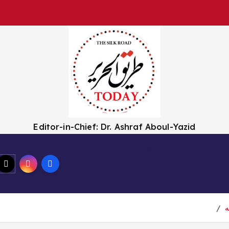
Editor-in-Chief: Dr. Ashraf Aboul-Yazid
Shop
Sample Page
My acc
ه