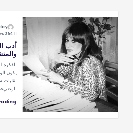
oday
364 views
أدب ال
والمتش
الفكرة ا
يكون الو
تقلبات س
الوضيء
eading