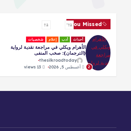
You Missed
أحداث
أدب
إعلام
شخصيات
ي
الأهرام ويكلي في مراجعة نقدية لرواية
(الترجمان): صخب المنفى
thesilkroadtoday
أغسطس 5, 2026
13 views
2