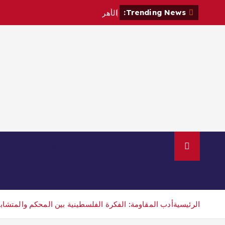
Trending News:
ا
ل
أ
ه
ر
ا
م
ount
Checkout
Cart
Home
الرئيسية
الرئيسية
أدب المقاومة: الفكرة الفلسطينية بين المحكم والمتشاب