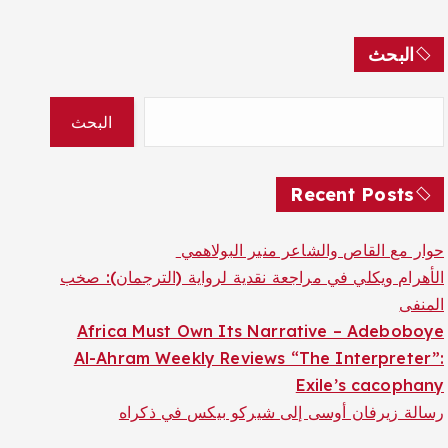
البحث
البحث
Recent Posts
حوار مع القاص والشاعر منير البولاهمي
الأهرام ويكلي في مراجعة نقدية لرواية (الترجمان): صخب
المنفى
Africa Must Own Its Narrative – Adeboboye
Al-Ahram Weekly Reviews “The Interpreter”:
Exile’s cacophany
رسالة زيرفان أوسى إلى شيركو بيكس في ذكراه