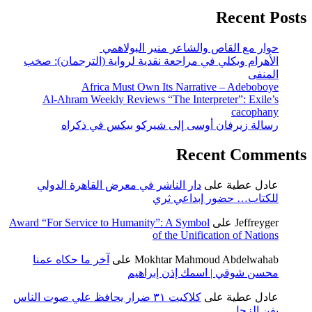
Recent Posts
حوار مع القاص والشاعر منير البولاهمي
الأهرام ويكلي في مراجعة نقدية لرواية (الترجمان): صخب
المنفى
Africa Must Own Its Narrative – Adeboboye
Al-Ahram Weekly Reviews “The Interpreter”: Exile’s
cacophany
رسالة زيرفان أوسى إلى شيركو بيكس في ذكراه
Recent Comments
عادل عطية
على
دار الناشر في معرض القاهرة الدولي
للكتاب… حضور إبداعي ثري
Jeffreyger
على
Award “For Service to Humanity”: A Symbol
of the Unification of Nations
Mokhtar Mahmoud Abdelwahab
على
آخر ما حكاه عمنا
محسن شوقي | اسمك إذن إبراهيم
عادل عطية
على
كلاكيت ٣١ ضرار يحافظ علي صوت الناس
بفن الزجل