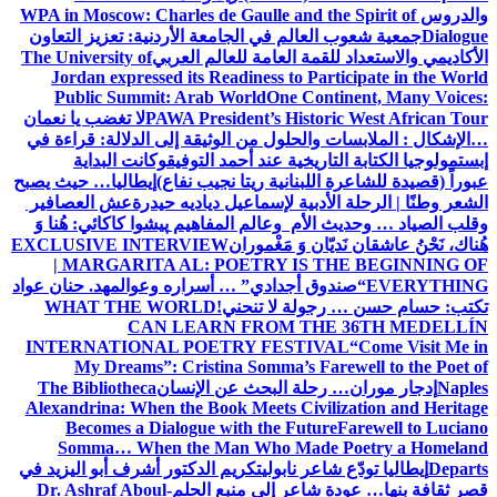
والدروس
WPA in Moscow: Charles de Gaulle and the Spirit of
Dialogue
جمعية شعوب العالم في الجامعة الأردنية: تعزيز التعاون
الأكاديمي والاستعداد للقمة العامة للعالم العربي
The University of
Jordan expressed its Readiness to Participate in the World
Public Summit: Arab World
One Continent, Many Voices:
PAWA President’s Historic West African Tour
لا تغضب يا نعمان
…الإشكال : الملابسات والحلول
من الوثيقة إلى الدلالة: قراءة في
إبستمولوجيا الكتابة التاريخية عند أحمد التوفيق
وكانت البداية
عبوراً (قصيدة للشاعرة اللبنانية ريتا نجيب نفاع)
إيطاليا… حيث يصبح
الشعر وطنًا | الرحلة الأدبية لإسماعيل دياديه حيدرة
عش العصافير
وقلب الصياد … وحديث الأم وعالم المفاهيم
پیشوا کاکائي: هُنا وَ
هُناك، نَحْنُ عاشقان نَديّان وَ مَغْموران
EXCLUSIVE INTERVIEW
| MARGARITA AL: POETRY IS THE BEGINNING OF
EVERYTHING
“صندوق أجدادي” … أسراره وعوالمه
د. حنان عواد
تكتب: حسام حسن … رجولة لا تنحني!
WHAT THE WORLD
CAN LEARN FROM THE 36TH MEDELLÍN
INTERNATIONAL POETRY FESTIVAL
“Come Visit Me in
My Dreams”: Cristina Somma’s Farewell to the Poet of
Naples
إدجار موران… رحلة البحث عن الإنسان
The Bibliotheca
Alexandrina: When the Book Meets Civilization and Heritage
Becomes a Dialogue with the Future
Farewell to Luciano
Somma… When the Man Who Made Poetry a Homeland
Departs
إيطاليا تودّع شاعر نابولي
تكريم الدكتور أشرف أبو اليزيد في
قصر ثقافة بنها… عودة شاعر إلى منبع الحلم
Dr. Ashraf Aboul-