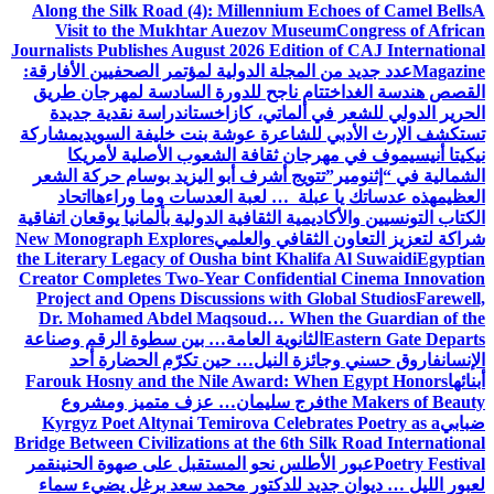
Along the Silk Road (4): Millennium Echoes of Camel Bells
A
Visit to the Mukhtar Auezov Museum
Congress of African
Journalists Publishes August 2026 Edition of CAJ International
Magazine
عدد جديد من المجلة الدولية لمؤتمر الصحفيين الأفارقة:
القصص هندسة الغد
اختتام ناجح للدورة السادسة لمهرجان طريق
الحرير الدولي للشعر في ألماتي، كازاخستان
دراسة نقدية جديدة
تستكشف الإرث الأدبي للشاعرة عوشة بنت خليفة السويدي
مشاركة
نيكيتا أنيسيموف في مهرجان ثقافة الشعوب الأصلية لأمريكا
الشمالية في “إثنومير”
تتويج أشرف أبو اليزيد بوسام حركة الشعر
العظيم
هذه عدساتك يا عبلة … لعبة العدسات وما وراءها
اتحاد
الكتاب التونسيين والأكاديمية الثقافية الدولية بألمانيا يوقعان اتفاقية
شراكة لتعزيز التعاون الثقافي والعلمي
New Monograph Explores
the Literary Legacy of Ousha bint Khalifa Al Suwaidi
Egyptian
Creator Completes Two-Year Confidential Cinema Innovation
Project and Opens Discussions with Global Studios
Farewell,
Dr. Mohamed Abdel Maqsoud… When the Guardian of the
Eastern Gate Departs
الثانوية العامة… بين سطوة الرقم وصناعة
الإنسان
فاروق حسني وجائزة النيل… حين تكرّم الحضارة أحد
أبنائها
Farouk Hosny and the Nile Award: When Egypt Honors
the Makers of Beauty
فرج سليمان… عزف متميز ومشروع
ضبابي
Kyrgyz Poet Altynai Temirova Celebrates Poetry as a
Bridge Between Civilizations at the 6th Silk Road International
Poetry Festival
عبور الأطلس نحو المستقبل على صهوة الحنين
قمر
لعبور الليل … ديوان جديد للدكتور محمد سعد برغل يضيء سماء