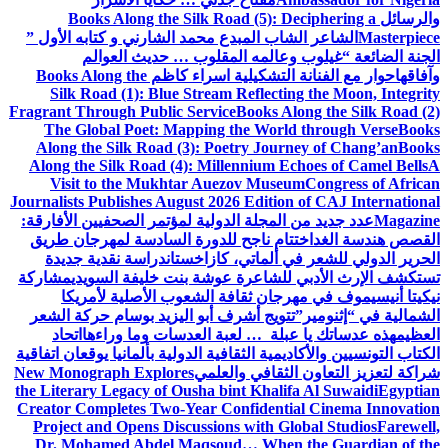
والرسائل
Books Along the Silk Road (5): Deciphering a
Masterpiece
الشاعر الشاب المبدع محمد الشارني و كتابه الأول ”
الجنة الضائعة “
غيلوب وعالمه المقلوب … حديث العوالم
وآفاقها
حوار مع الفنانة التشكيلية اسراء كاظم
Books Along the
Silk Road (1): Blue Stream Reflecting the Moon, Integrity
Fragrant Through Public Service
Books Along the Silk Road (2)
The Global Poet: Mapping the World through Verse
Books
Along the Silk Road (3): Poetry Journey of Chang’an
Books
Along the Silk Road (4): Millennium Echoes of Camel Bells
A
Visit to the Mukhtar Auezov Museum
Congress of African
Journalists Publishes August 2026 Edition of CAJ International
Magazine
عدد جديد من المجلة الدولية لمؤتمر الصحفيين الأفارقة:
القصص هندسة الغد
اختتام ناجح للدورة السادسة لمهرجان طريق
الحرير الدولي للشعر في ألماتي، كازاخستان
دراسة نقدية جديدة
تستكشف الإرث الأدبي للشاعرة عوشة بنت خليفة السويدي
مشاركة
نيكيتا أنيسيموف في مهرجان ثقافة الشعوب الأصلية لأمريكا
الشمالية في “إثنومير”
تتويج أشرف أبو اليزيد بوسام حركة الشعر
العظيم
هذه عدساتك يا عبلة … لعبة العدسات وما وراءها
اتحاد
الكتاب التونسيين والأكاديمية الثقافية الدولية بألمانيا يوقعان اتفاقية
شراكة لتعزيز التعاون الثقافي والعلمي
New Monograph Explores
the Literary Legacy of Ousha bint Khalifa Al Suwaidi
Egyptian
Creator Completes Two-Year Confidential Cinema Innovation
Project and Opens Discussions with Global Studios
Farewell,
Dr. Mohamed Abdel Maqsoud… When the Guardian of the