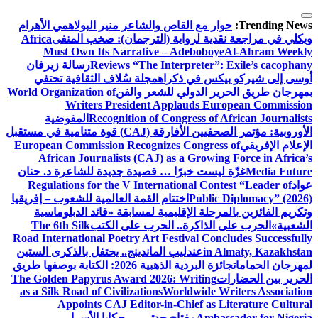
التجاوز
إلى
Trending News:
حوار مع القاص والشاعر منير البولاهمي
الأهرام
المحتوى
ويكلي في مراجعة نقدية لرواية (الترجمان): صخب المنفى
Africa
Must Own Its Narrative – Adeboboye
Al-Ahram Weekly
Reviews “The Interpreter”: Exile’s cacophany
رسالة زيرفان
أوسى إلى شيركو بيكس في ذكراه
مجلة سُلاف الثقافية تحتفي
بمهرجان طريق الحرير الدولي للشعر والفن
World Organization of
Writers President Applauds European Commission
Recognition of Congress of African Journalists
المفوضية
الأوروبية: مؤتمر الصحفيين الأفارقة (CAJ) قوة متنامية في مستقبل
الإعلام الإفريقي
European Commission Recognizes Congress of
African Journalists (CAJ) as a Growing Force in Africa’s
Media Future
غزّة ليست خبرًا … قصيدة جديدة للشاعرة د. حنان
عواد
Regulations for the V International Contest “Leader of
Public Diplomacy” (2026)
اختتام القمة العالمية للشعوب – إفريقيا
وتكريم الفائزين بالمرحلة الإقليمية لمسابقة «قائد الدبلوماسية
الشعبية»
الحرب على الذاكرة.. الحرب على الكتب
The 6th Silk
Road International Poetry Art Festival Concludes Successfully
in Almaty, Kazakhstan
عندليب الماندينج.. يحتفل بالذكرى الستين
لمهرجان الحمامات
جائزة البردية الذهبية 2026: الكتابة بوصفها طريق
الحرير بين الحضارات
The Golden Papyrus Award 2026: Writing
as a Silk Road of Civilizations
Worldwide Writers Association
Appoints CAJ Editor-in-Chief as Literature Cultural
Ambassador for Nigeria
مفتاح جدتي … حكايا الأسرار