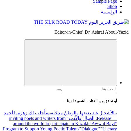
Sample Page
Shop
الرئيسية
Editor-in-Chief: Dr. Ashraf Aboul-Yazid
البحث
عن:
أو تحقق من الفئات الشعبية لدينا...
- الأشجارُ عند بعضِها والوطنُ مِدخَنة
-سأجلب لك زهرة يا أحمد
— Release
: الخيال والأدب
" inviting poets and writers from
around the world to participate in Kazakh
"Awwal Bayt"
Program to Support Young Poetic Talents
"Dialogue"
"Literary