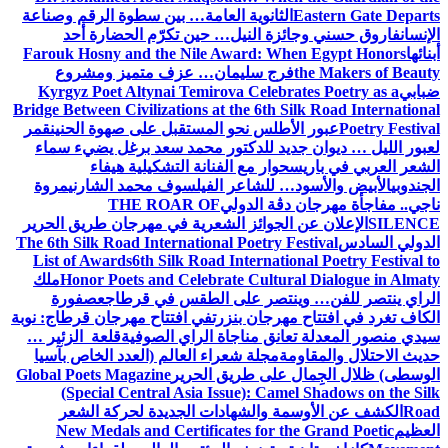
Eastern Gate Departs
الثانوية العامة… بين سطوة الرقم وصناعة
الإنسان
فاروق حسني وجائزة النيل… حين تكرّم الحضارة أحد
أبنائها
Farouk Hosny and the Nile Award: When Egypt Honors
the Makers of Beauty
فرج سليمان… عزف متميز ومشروع
ضبابي
Kyrgyz Poet Altynai Temirova Celebrates Poetry as a
Bridge Between Civilizations at the 6th Silk Road International
Poetry Festival
عبور الأطلس نحو المستقبل على صهوة الحنين
قمر
لعبور الليل … ديوان جديد للدكتور محمد سعد برغل يضيء سماء
الشعر العربي في باريس
حوار مع الفنانة التشكيلية هيفاء
الجندوبي
الأبيض والأسود… للشاعر الفيلسوف محمد الشارني
مروة
ناجي.. مفاجأة مهرجان دڨة الدولي
THE ROAR OF
SILENCE
الإعلان عن الجوائز الشعرية في مهرجان طريق الحرير
الدولي السادس
The 6th Silk Road International Poetry Festival
List of Awards
6th Silk Road International Poetry Festival to
Honor Poets and Celebrate Cultural Dialogue in Almaty
ملك
الراي ينتصر للفن… وينتصر على الطقس في قرطاج
عصفورة
الكاف تغرد في افتتاح مهرجان بنزرت
في افتتاح مهرجان قرطاج: نوبة
سيدي منصور المعدلة تعانق مناجاة الراي الصوفية
قلعة الزئير …
حديث الاحتلال والمقاومة
مجلة شعراء العالم (العدد الخاص بآسيا
الوسطى) ظلال الجِمال على طريق الحرير
Global Poets Magazine
(Special Central Asia Issue): Camel Shadows on the Silk
Road
الكشف عن الأوسمة والشهادات الجديدة لحركة الشعر
العظيم
New Medals and Certificates for the Grand Poetic