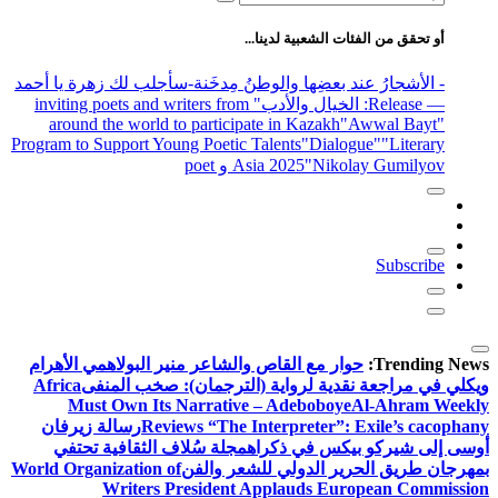
عن:
أو تحقق من الفئات الشعبية لدينا...
- الأشجارُ عند بعضِها والوطنُ مِدخَنة
-سأجلب لك زهرة يا أحمد
— Release
: الخيال والأدب
" inviting poets and writers from
around the world to participate in Kazakh
"Awwal Bayt"
Program to Support Young Poetic Talents
"Dialogue"
"Literary
"Nikolay Gumilyov و poet
Asia 2025
Subscribe
Trending News:
حوار مع القاص والشاعر منير البولاهمي
الأهرام
ويكلي في مراجعة نقدية لرواية (الترجمان): صخب المنفى
Africa
Must Own Its Narrative – Adeboboye
Al-Ahram Weekly
Reviews “The Interpreter”: Exile’s cacophany
رسالة زيرفان
أوسى إلى شيركو بيكس في ذكراه
مجلة سُلاف الثقافية تحتفي
بمهرجان طريق الحرير الدولي للشعر والفن
World Organization of
Writers President Applauds European Commission