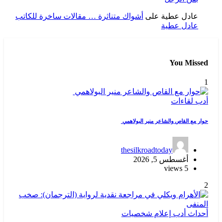
عادل عطية
على
أشواك متناثرة … مقالات ساخرة للكاتب
عادل عطية
You Missed
1
أدب
لقاءات
حوار مع القاص والشاعر منير البولاهمي
thesilkroadtoday
أغسطس 5, 2026
5 views
2
أحداث
أدب
إعلام
شخصيات