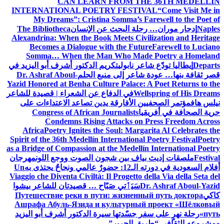
CAN LEARN FROM THE 36TH MEDELLÍN
INTERNATIONAL POETRY FESTIVAL
“Come Visit Me in
My Dreams”: Cristina Somma’s Farewell to the Poet of
Naples
إدجار موران… رحلة البحث عن الإنسان
The Bibliotheca
Alexandrina: When the Book Meets Civilization and Heritage
Becomes a Dialogue with the Future
Farewell to Luciano
Somma… When the Man Who Made Poetry a Homeland
Departs
إيطاليا تودّع شاعر نابولي
تكريم الدكتور أشرف أبو اليزيد في
قصر ثقافة بنها… عودة شاعر إلى منبع الحلم
Dr. Ashraf Aboul-
Yazid Honored at Benha Culture Palace: A Poet Returns to the
Wellspring of His Dreams
في الدفاع عن الشعراء | قصيدة للشاعر
نيلس هاف
مؤتمر الصحفيين الأفارقة يدين تصاعد الاعتداءات على
حرية الصحافة في أفريقيا
Congress of African Journalists
Condemns Rising Attacks on Press Freedom Across
Africa
Poetry Ignites the Soul: Margarita Al Celebrates the
Spirit of the 36th Medellín International Poetry Festival
Poetry
as a Bridge of Compassion at the Medellín International Poetry
Festival
ملصقات إديث بياف بين شجون الصوت ووجع اللون
مهرجان
أفلام السعودية في دورته الـ12: حضورٌ عالمي ونجاحٌ يحتذى به
Un
Viaggio che Diventa Civiltà: Il Progetto della Via della Seta del
Dr. Ashraf Aboul-Yazid
سَيَٲتي صَبّاح … قصيدتان للشاعر بيشوا
كاكي
Путешествие реки в пути: жизненный путь доктора
Ашрафа Абуль-Язида и культурный проект «Шёлковый
путь»
رحلة نهرٍ على سفر جسّدتها سيرة الدكتور أشرف أبو اليزيد
ومشروعه الثقافي “طريق الحرير”