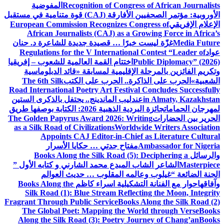
Recognition of Congress of African Journalists
المفوضية
الأوروبية: مؤتمر الصحفيين الأفارقة (CAJ) قوة متنامية في مستقبل
الإعلام الإفريقي
European Commission Recognizes Congress of
African Journalists (CAJ) as a Growing Force in Africa’s
Media Future
غزّة ليست خبرًا … قصيدة جديدة للشاعرة د. حنان
عواد
Regulations for the V International Contest “Leader of
Public Diplomacy” (2026)
اختتام القمة العالمية للشعوب – إفريقيا
وتكريم الفائزين بالمرحلة الإقليمية لمسابقة «قائد الدبلوماسية
الشعبية»
الحرب على الذاكرة.. الحرب على الكتب
The 6th Silk
Road International Poetry Art Festival Concludes Successfully
in Almaty, Kazakhstan
عندليب الماندينج.. يحتفل بالذكرى الستين
لمهرجان الحمامات
جائزة البردية الذهبية 2026: الكتابة بوصفها طريق
الحرير بين الحضارات
The Golden Papyrus Award 2026: Writing
as a Silk Road of Civilizations
Worldwide Writers Association
Appoints CAJ Editor-in-Chief as Literature Cultural
Ambassador for Nigeria
مفتاح جدتي … حكايا الأسرار
والرسائل
Books Along the Silk Road (5): Deciphering a
Masterpiece
الشاعر الشاب المبدع محمد الشارني و كتابه الأول ”
الجنة الضائعة “
غيلوب وعالمه المقلوب … حديث العوالم
وآفاقها
حوار مع الفنانة التشكيلية اسراء كاظم
Books Along the
Silk Road (1): Blue Stream Reflecting the Moon, Integrity
Fragrant Through Public Service
Books Along the Silk Road (2)
The Global Poet: Mapping the World through Verse
Books
Along the Silk Road (3): Poetry Journey of Chang’an
Books