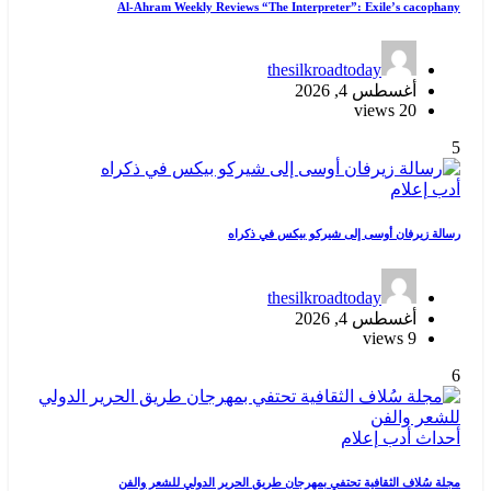
Al-Ahram Weekly Reviews “The Interpreter”: Exile’s cacophany
thesilkroadtoday
أغسطس 4, 2026
20 views
5
أدب
إعلام
رسالة زيرفان أوسى إلى شيركو بيكس في ذكراه
thesilkroadtoday
أغسطس 4, 2026
9 views
6
أحداث
أدب
إعلام
مجلة سُلاف الثقافية تحتفي بمهرجان طريق الحرير الدولي للشعر والفن