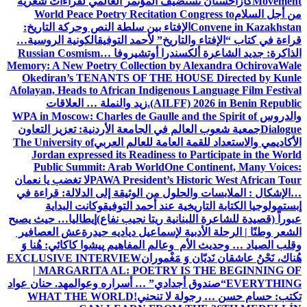
Movement
كازاخستان تستضيف المؤتمر العالمي لقراءات شعرية
من أجل السلام
World Peace Poetry Recitation Congress to
Convene in Kazakhstan
الإفتاء بين سلطة النص وحركة التاريخ:
قراءة في كتاب “الإفتاء والتاريخ” لأحمد التوفيق
الكونية الروسية…
الذاكرة: جديد الشاعرة ألكسندرا أوتشيروفا
Russian Cosmism…
Memory: A New Poetry Collection by Alexandra Ochirova
Wale
Okediran’s TENANTS OF THE HOUSE Directed by Kunle
Afolayan, Heads to African Indigenous Language Film Festival
(AILFF) 2026 in Benin Republic.
زيد والنملة … العلاقات
والدروس
WPA in Moscow: Charles de Gaulle and the Spirit of
Dialogue
جمعية شعوب العالم في الجامعة الأردنية: تعزيز التعاون
الأكاديمي والاستعداد للقمة العامة للعالم العربي
The University of
Jordan expressed its Readiness to Participate in the World
Public Summit: Arab World
One Continent, Many Voices:
PAWA President’s Historic West African Tour
لا تغضب يا نعمان
…الإشكال : الملابسات والحلول
من الوثيقة إلى الدلالة: قراءة في
إبستمولوجيا الكتابة التاريخية عند أحمد التوفيق
وكانت البداية
عبوراً (قصيدة للشاعرة اللبنانية ريتا نجيب نفاع)
إيطاليا… حيث يصبح
الشعر وطنًا | الرحلة الأدبية لإسماعيل دياديه حيدرة
عش العصافير
وقلب الصياد … وحديث الأم وعالم المفاهيم
پیشوا کاکائي: هُنا وَ
هُناك، نَحْنُ عاشقان نَديّان وَ مَغْموران
EXCLUSIVE INTERVIEW
| MARGARITA AL: POETRY IS THE BEGINNING OF
EVERYTHING
“صندوق أجدادي” … أسراره وعوالمه
د. حنان عواد
تكتب: حسام حسن … رجولة لا تنحني!
WHAT THE WORLD