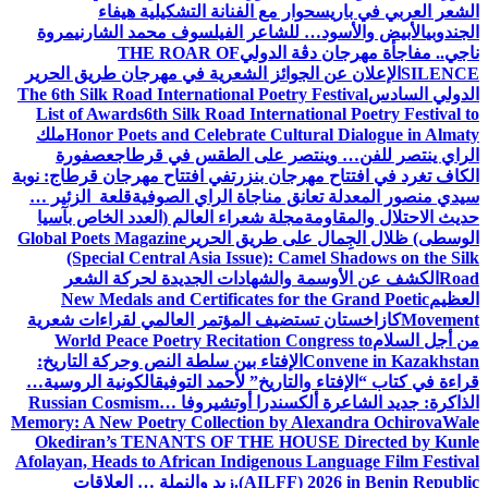
الشعر العربي في باريس
حوار مع الفنانة التشكيلية هيفاء
الجندوبي
الأبيض والأسود… للشاعر الفيلسوف محمد الشارني
مروة
ناجي.. مفاجأة مهرجان دڨة الدولي
THE ROAR OF
SILENCE
الإعلان عن الجوائز الشعرية في مهرجان طريق الحرير
الدولي السادس
The 6th Silk Road International Poetry Festival
List of Awards
6th Silk Road International Poetry Festival to
Honor Poets and Celebrate Cultural Dialogue in Almaty
ملك
الراي ينتصر للفن… وينتصر على الطقس في قرطاج
عصفورة
الكاف تغرد في افتتاح مهرجان بنزرت
في افتتاح مهرجان قرطاج: نوبة
سيدي منصور المعدلة تعانق مناجاة الراي الصوفية
قلعة الزئير …
حديث الاحتلال والمقاومة
مجلة شعراء العالم (العدد الخاص بآسيا
الوسطى) ظلال الجِمال على طريق الحرير
Global Poets Magazine
(Special Central Asia Issue): Camel Shadows on the Silk
Road
الكشف عن الأوسمة والشهادات الجديدة لحركة الشعر
العظيم
New Medals and Certificates for the Grand Poetic
Movement
كازاخستان تستضيف المؤتمر العالمي لقراءات شعرية
من أجل السلام
World Peace Poetry Recitation Congress to
Convene in Kazakhstan
الإفتاء بين سلطة النص وحركة التاريخ:
قراءة في كتاب “الإفتاء والتاريخ” لأحمد التوفيق
الكونية الروسية…
الذاكرة: جديد الشاعرة ألكسندرا أوتشيروفا
Russian Cosmism…
Memory: A New Poetry Collection by Alexandra Ochirova
Wale
Okediran’s TENANTS OF THE HOUSE Directed by Kunle
Afolayan, Heads to African Indigenous Language Film Festival
(AILFF) 2026 in Benin Republic.
زيد والنملة … العلاقات