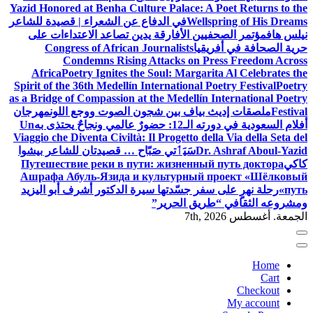
Yazid Honored at Benha Culture Palace: A Poet Returns to the
Wellspring of His Dreams
في الدفاع عن الشعراء | قصيدة للشاعر
نيلس هاف
مؤتمر الصحفيين الأفارقة يدين تصاعد الاعتداءات على
حرية الصحافة في أفريقيا
Congress of African Journalists
Condemns Rising Attacks on Press Freedom Across
Africa
Poetry Ignites the Soul: Margarita Al Celebrates the
Spirit of the 36th Medellín International Poetry Festival
Poetry
as a Bridge of Compassion at the Medellín International Poetry
Festival
ملصقات إديث بياف بين شجون الصوت ووجع اللون
مهرجان
أفلام السعودية في دورته الـ12: حضورٌ عالمي ونجاحٌ يحتذى به
Un
Viaggio che Diventa Civiltà: Il Progetto della Via della Seta del
Dr. Ashraf Aboul-Yazid
سَيَٲتي صَبّاح … قصيدتان للشاعر بيشوا
كاكي
Путешествие реки в пути: жизненный путь доктора
Ашрафа Абуль-Язида и культурный проект «Шёлковый
путь»
رحلة نهرٍ على سفر جسّدتها سيرة الدكتور أشرف أبو اليزيد
ومشروعه الثقافي “طريق الحرير”
الجمعة. أغسطس 7th, 2026
Home
Cart
Checkout
My account