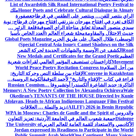
List of Awards
6th Silk Road International Poetry Festival to
Honor Poets and Celebrate Cultural Dialogue in Almaty
ملك
الراي ينتصر للفن… وينتصر على الطقس في قرطاج
عصفورة
الكاف تغرد في افتتاح مهرجان بنزرت
في افتتاح مهرجان قرطاج: نوبة
سيدي منصور المعدلة تعانق مناجاة الراي الصوفية
قلعة الزئير …
حديث الاحتلال والمقاومة
مجلة شعراء العالم (العدد الخاص بآسيا
الوسطى) ظلال الجِمال على طريق الحرير
Global Poets Magazine
(Special Central Asia Issue): Camel Shadows on the Silk
Road
الكشف عن الأوسمة والشهادات الجديدة لحركة الشعر
العظيم
New Medals and Certificates for the Grand Poetic
Movement
كازاخستان تستضيف المؤتمر العالمي لقراءات شعرية
من أجل السلام
World Peace Poetry Recitation Congress to
Convene in Kazakhstan
الإفتاء بين سلطة النص وحركة التاريخ:
قراءة في كتاب “الإفتاء والتاريخ” لأحمد التوفيق
الكونية الروسية…
الذاكرة: جديد الشاعرة ألكسندرا أوتشيروفا
Russian Cosmism…
Memory: A New Poetry Collection by Alexandra Ochirova
Wale
Okediran’s TENANTS OF THE HOUSE Directed by Kunle
Afolayan, Heads to African Indigenous Language Film Festival
(AILFF) 2026 in Benin Republic.
زيد والنملة … العلاقات
والدروس
WPA in Moscow: Charles de Gaulle and the Spirit of
Dialogue
جمعية شعوب العالم في الجامعة الأردنية: تعزيز التعاون
الأكاديمي والاستعداد للقمة العامة للعالم العربي
The University of
Jordan expressed its Readiness to Participate in the World
Public Summit: Arab World
One Continent, Many Voices: