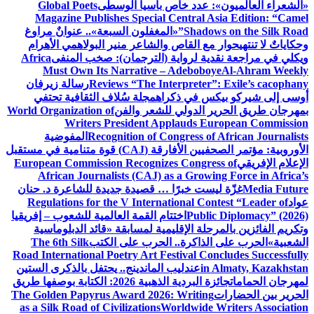
«الشعراء العالميون»: عدد خاص بآسيا الوسطى
Global Poets
Magazine Publishes Special Central Asia Edition: “Camel
Shadows on the Silk Road”
«المغفلون السبعة».. عنوانٌ مراوغ
وحكاياتٌ لا تنتهي
حوار مع القاص والشاعر منير البولاهمي
الأهرام
ويكلي في مراجعة نقدية لرواية (الترجمان): صخب المنفى
Africa
Must Own Its Narrative – Adeboboye
Al-Ahram Weekly
Reviews “The Interpreter”: Exile’s cacophany
رسالة زيرفان
أوسى إلى شيركو بيكس في ذكراه
مجلة سُلاف الثقافية تحتفي
بمهرجان طريق الحرير الدولي للشعر والفن
World Organization of
Writers President Applauds European Commission
Recognition of Congress of African Journalists
المفوضية
الأوروبية: مؤتمر الصحفيين الأفارقة (CAJ) قوة متنامية في مستقبل
الإعلام الإفريقي
European Commission Recognizes Congress of
African Journalists (CAJ) as a Growing Force in Africa’s
Media Future
غزّة ليست خبرًا … قصيدة جديدة للشاعرة د. حنان
عواد
Regulations for the V International Contest “Leader of
Public Diplomacy” (2026)
اختتام القمة العالمية للشعوب – إفريقيا
وتكريم الفائزين بالمرحلة الإقليمية لمسابقة «قائد الدبلوماسية
الشعبية»
الحرب على الذاكرة.. الحرب على الكتب
The 6th Silk
Road International Poetry Art Festival Concludes Successfully
in Almaty, Kazakhstan
عندليب الماندينج.. يحتفل بالذكرى الستين
لمهرجان الحمامات
جائزة البردية الذهبية 2026: الكتابة بوصفها طريق
الحرير بين الحضارات
The Golden Papyrus Award 2026: Writing
as a Silk Road of Civilizations
Worldwide Writers Association