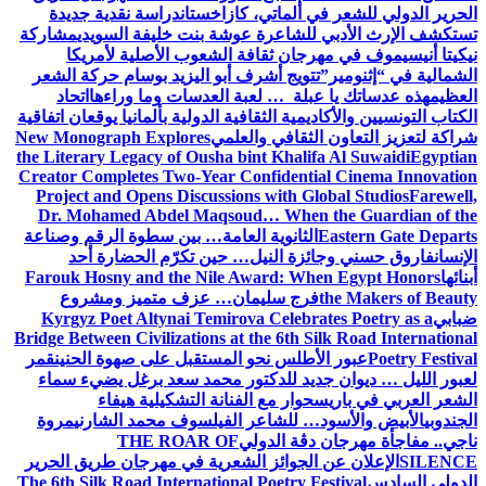
الحرير الدولي للشعر في ألماتي، كازاخستان
دراسة نقدية جديدة
تستكشف الإرث الأدبي للشاعرة عوشة بنت خليفة السويدي
مشاركة
نيكيتا أنيسيموف في مهرجان ثقافة الشعوب الأصلية لأمريكا
الشمالية في “إثنومير”
تتويج أشرف أبو اليزيد بوسام حركة الشعر
العظيم
هذه عدساتك يا عبلة … لعبة العدسات وما وراءها
اتحاد
الكتاب التونسيين والأكاديمية الثقافية الدولية بألمانيا يوقعان اتفاقية
شراكة لتعزيز التعاون الثقافي والعلمي
New Monograph Explores
the Literary Legacy of Ousha bint Khalifa Al Suwaidi
Egyptian
Creator Completes Two-Year Confidential Cinema Innovation
Project and Opens Discussions with Global Studios
Farewell,
Dr. Mohamed Abdel Maqsoud… When the Guardian of the
Eastern Gate Departs
الثانوية العامة… بين سطوة الرقم وصناعة
الإنسان
فاروق حسني وجائزة النيل… حين تكرّم الحضارة أحد
أبنائها
Farouk Hosny and the Nile Award: When Egypt Honors
the Makers of Beauty
فرج سليمان… عزف متميز ومشروع
ضبابي
Kyrgyz Poet Altynai Temirova Celebrates Poetry as a
Bridge Between Civilizations at the 6th Silk Road International
Poetry Festival
عبور الأطلس نحو المستقبل على صهوة الحنين
قمر
لعبور الليل … ديوان جديد للدكتور محمد سعد برغل يضيء سماء
الشعر العربي في باريس
حوار مع الفنانة التشكيلية هيفاء
الجندوبي
الأبيض والأسود… للشاعر الفيلسوف محمد الشارني
مروة
ناجي.. مفاجأة مهرجان دڨة الدولي
THE ROAR OF
SILENCE
الإعلان عن الجوائز الشعرية في مهرجان طريق الحرير
الدولي السادس
The 6th Silk Road International Poetry Festival