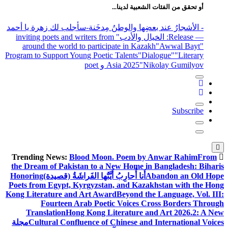
أو تحقق من الفئات الشعبية لدينا...
- الأشجارُ عند بعضِها والوطنُ مِدخَنة
-سأجلب لك زهرة يا أحمد
— Release
: الخيال والأدب
" inviting poets and writers from
around the world to participate in Kazakh
"Awwal Bayt"
Program to Support Young Poetic Talents
"Dialogue"
"Literary
"Nikolay Gumilyov و poet
Asia 2025
Subscribe
Blood Moon. Poem by Anwar Rahim
From
Trending News:
the Dream of Pakistan to a New Home in Bangladesh: Biharis
Abandon an Old Hope
أَنا أُحارِبُ أَيَّتُها الفَراشَةُ (قصيدة)
Honoring
Poets from Egypt, Kyrgyzstan, and Kazakhstan with the Hong
Kong Literature and Art Award
Beyond the Language, Vol. III:
Fourteen Arab Poetic Voices Cross Borders Through
Translation
Hong Kong Literature and Art 2026.2: A New
Cultural Confluence of Chinese and International Voices
مجلة