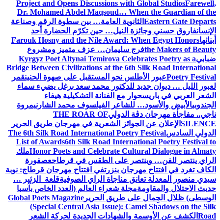
Project and Opens Discussions with Global Studios
Farewell,
Dr. Mohamed Abdel Maqsoud… When the Guardian of the
Eastern Gate Departs
الثانوية العامة… بين سطوة الرقم وصناعة
الإنسان
فاروق حسني وجائزة النيل… حين تكرّم الحضارة أحد
أبنائها
Farouk Hosny and the Nile Award: When Egypt Honors
the Makers of Beauty
فرج سليمان… عزف متميز ومشروع
ضبابي
Kyrgyz Poet Altynai Temirova Celebrates Poetry as a
Bridge Between Civilizations at the 6th Silk Road International
Poetry Festival
عبور الأطلس نحو المستقبل على صهوة الحنين
قمر
لعبور الليل … ديوان جديد للدكتور محمد سعد برغل يضيء سماء
الشعر العربي في باريس
حوار مع الفنانة التشكيلية هيفاء
الجندوبي
الأبيض والأسود… للشاعر الفيلسوف محمد الشارني
مروة
ناجي.. مفاجأة مهرجان دڨة الدولي
THE ROAR OF
SILENCE
الإعلان عن الجوائز الشعرية في مهرجان طريق الحرير
الدولي السادس
The 6th Silk Road International Poetry Festival
List of Awards
6th Silk Road International Poetry Festival to
Honor Poets and Celebrate Cultural Dialogue in Almaty
ملك
الراي ينتصر للفن… وينتصر على الطقس في قرطاج
عصفورة
الكاف تغرد في افتتاح مهرجان بنزرت
في افتتاح مهرجان قرطاج: نوبة
سيدي منصور المعدلة تعانق مناجاة الراي الصوفية
قلعة الزئير …
حديث الاحتلال والمقاومة
مجلة شعراء العالم (العدد الخاص بآسيا
الوسطى) ظلال الجِمال على طريق الحرير
Global Poets Magazine
(Special Central Asia Issue): Camel Shadows on the Silk
Road
الكشف عن الأوسمة والشهادات الجديدة لحركة الشعر