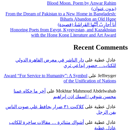
Blood Moon. Poem by Anwar Rahim
(بدون عنوان)
From the Dream of Pakistan to a New Home in Bangladesh:
Biharis Abandon an Old Hope
أَنا أُحارِبُ أَيَّتُها الفَراشَةُ (قصيدة)
Honoring Poets from Egypt, Kyrgyzstan, and Kazakhstan
with the Hong Kong Literature and Art Award
Recent Comments
عادل عطية
على
دار الناشر في معرض القاهرة الدولي
للكتاب… حضور إبداعي ثري
Jeffreyger
على
Award “For Service to Humanity”: A Symbol
of the Unification of Nations
Mokhtar Mahmoud Abdelwahab
على
آخر ما حكاه عمنا
محسن شوقي | اسمك إذن إبراهيم
عادل عطية
على
كلاكيت ٣١ ضرار يحافظ علي صوت الناس
بفن الزجل
عادل عطية
على
أشواك متناثرة … مقالات ساخرة للكاتب
عادل عطية