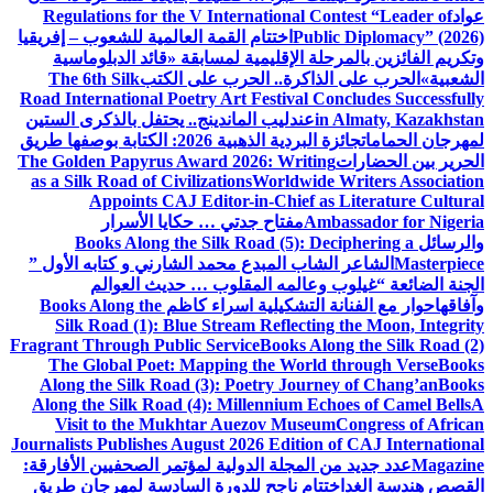
عواد
Regulations for the V International Contest “Leader of
Public Diplomacy” (2026)
اختتام القمة العالمية للشعوب – إفريقيا
وتكريم الفائزين بالمرحلة الإقليمية لمسابقة «قائد الدبلوماسية
الشعبية»
الحرب على الذاكرة.. الحرب على الكتب
The 6th Silk
Road International Poetry Art Festival Concludes Successfully
in Almaty, Kazakhstan
عندليب الماندينج.. يحتفل بالذكرى الستين
لمهرجان الحمامات
جائزة البردية الذهبية 2026: الكتابة بوصفها طريق
الحرير بين الحضارات
The Golden Papyrus Award 2026: Writing
as a Silk Road of Civilizations
Worldwide Writers Association
Appoints CAJ Editor-in-Chief as Literature Cultural
Ambassador for Nigeria
مفتاح جدتي … حكايا الأسرار
والرسائل
Books Along the Silk Road (5): Deciphering a
Masterpiece
الشاعر الشاب المبدع محمد الشارني و كتابه الأول ”
الجنة الضائعة “
غيلوب وعالمه المقلوب … حديث العوالم
وآفاقها
حوار مع الفنانة التشكيلية اسراء كاظم
Books Along the
Silk Road (1): Blue Stream Reflecting the Moon, Integrity
Fragrant Through Public Service
Books Along the Silk Road (2)
The Global Poet: Mapping the World through Verse
Books
Along the Silk Road (3): Poetry Journey of Chang’an
Books
Along the Silk Road (4): Millennium Echoes of Camel Bells
A
Visit to the Mukhtar Auezov Museum
Congress of African
Journalists Publishes August 2026 Edition of CAJ International
Magazine
عدد جديد من المجلة الدولية لمؤتمر الصحفيين الأفارقة:
القصص هندسة الغد
اختتام ناجح للدورة السادسة لمهرجان طريق