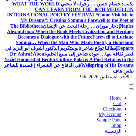
تكتب: حسام حسن … رجولة لا تنحني!
WHAT THE WORLD
CAN LEARN FROM THE 36TH MEDELLÍN
INTERNATIONAL POETRY FESTIVAL
“Come Visit Me in
My Dreams”: Cristina Somma’s Farewell to the Poet of
Naples
إدجار موران… رحلة البحث عن الإنسان
The Bibliotheca
Alexandrina: When the Book Meets Civilization and Heritage
Becomes a Dialogue with the Future
Farewell to Luciano
Somma… When the Man Who Made Poetry a Homeland
Departs
إيطاليا تودّع شاعر نابولي
تكريم الدكتور أشرف أبو اليزيد في
قصر ثقافة بنها… عودة شاعر إلى منبع الحلم
Dr. Ashraf Aboul-
Yazid Honored at Benha Culture Palace: A Poet Returns to the
Wellspring of His Dreams
في الدفاع عن الشعراء | قصيدة للشاعر
نيلس هاف
الأحد. أغسطس 9th, 2026
Home
Cart
Checkout
My account
Sample Page
Shop
الرئيسية