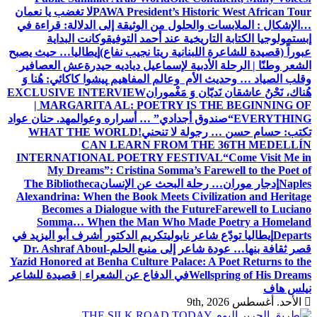
PAWA President’s Historic West African Tour
لا تغضب يا نعمان
…الإشكال : الملابسات والحلول
من الوثيقة إلى الدلالة: قراءة في
إبستمولوجيا الكتابة التاريخية عند أحمد التوفيق
وكانت البداية
عبوراً (قصيدة للشاعرة اللبنانية ريتا نجيب نفاع)
إيطاليا… حيث يصبح
الشعر وطنًا | الرحلة الأدبية لإسماعيل دياديه حيدرة
عش العصافير
وقلب الصياد … وحديث الأم وعالم المفاهيم
پیشوا کاکائي: هُنا وَ
هُناك، نَحْنُ عاشقان نَديّان وَ مَغْموران
EXCLUSIVE INTERVIEW
| MARGARITA AL: POETRY IS THE BEGINNING OF
EVERYTHING
“صندوق أجدادي” … أسراره وعوالمه
د. حنان عواد
تكتب: حسام حسن … رجولة لا تنحني!
WHAT THE WORLD
CAN LEARN FROM THE 36TH MEDELLÍN
INTERNATIONAL POETRY FESTIVAL
“Come Visit Me in
My Dreams”: Cristina Somma’s Farewell to the Poet of
Naples
إدجار موران… رحلة البحث عن الإنسان
The Bibliotheca
Alexandrina: When the Book Meets Civilization and Heritage
Becomes a Dialogue with the Future
Farewell to Luciano
Somma… When the Man Who Made Poetry a Homeland
Departs
إيطاليا تودّع شاعر نابولي
تكريم الدكتور أشرف أبو اليزيد في
قصر ثقافة بنها… عودة شاعر إلى منبع الحلم
Dr. Ashraf Aboul-
Yazid Honored at Benha Culture Palace: A Poet Returns to the
Wellspring of His Dreams
في الدفاع عن الشعراء | قصيدة للشاعر
نيلس هاف
الأحد. أغسطس 9th, 2026