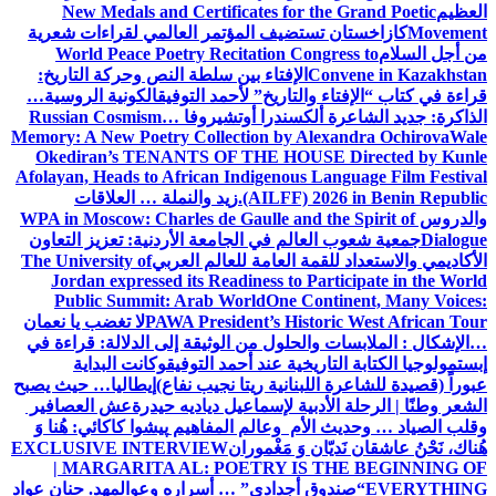
العظيم
New Medals and Certificates for the Grand Poetic
Movement
كازاخستان تستضيف المؤتمر العالمي لقراءات شعرية
من أجل السلام
World Peace Poetry Recitation Congress to
Convene in Kazakhstan
الإفتاء بين سلطة النص وحركة التاريخ:
قراءة في كتاب “الإفتاء والتاريخ” لأحمد التوفيق
الكونية الروسية…
الذاكرة: جديد الشاعرة ألكسندرا أوتشيروفا
Russian Cosmism…
Memory: A New Poetry Collection by Alexandra Ochirova
Wale
Okediran’s TENANTS OF THE HOUSE Directed by Kunle
Afolayan, Heads to African Indigenous Language Film Festival
(AILFF) 2026 in Benin Republic.
زيد والنملة … العلاقات
والدروس
WPA in Moscow: Charles de Gaulle and the Spirit of
Dialogue
جمعية شعوب العالم في الجامعة الأردنية: تعزيز التعاون
الأكاديمي والاستعداد للقمة العامة للعالم العربي
The University of
Jordan expressed its Readiness to Participate in the World
Public Summit: Arab World
One Continent, Many Voices:
PAWA President’s Historic West African Tour
لا تغضب يا نعمان
…الإشكال : الملابسات والحلول
من الوثيقة إلى الدلالة: قراءة في
إبستمولوجيا الكتابة التاريخية عند أحمد التوفيق
وكانت البداية
عبوراً (قصيدة للشاعرة اللبنانية ريتا نجيب نفاع)
إيطاليا… حيث يصبح
الشعر وطنًا | الرحلة الأدبية لإسماعيل دياديه حيدرة
عش العصافير
وقلب الصياد … وحديث الأم وعالم المفاهيم
پیشوا کاکائي: هُنا وَ
هُناك، نَحْنُ عاشقان نَديّان وَ مَغْموران
EXCLUSIVE INTERVIEW
| MARGARITA AL: POETRY IS THE BEGINNING OF
EVERYTHING
“صندوق أجدادي” … أسراره وعوالمه
د. حنان عواد