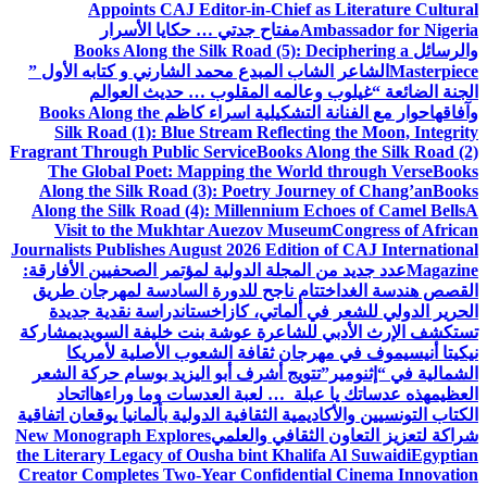
Appoints CAJ Editor-in-Chief as Literature Cultural
Ambassador for Nigeria
مفتاح جدتي … حكايا الأسرار
والرسائل
Books Along the Silk Road (5): Deciphering a
Masterpiece
الشاعر الشاب المبدع محمد الشارني و كتابه الأول ”
الجنة الضائعة “
غيلوب وعالمه المقلوب … حديث العوالم
وآفاقها
حوار مع الفنانة التشكيلية اسراء كاظم
Books Along the
Silk Road (1): Blue Stream Reflecting the Moon, Integrity
Fragrant Through Public Service
Books Along the Silk Road (2)
The Global Poet: Mapping the World through Verse
Books
Along the Silk Road (3): Poetry Journey of Chang’an
Books
Along the Silk Road (4): Millennium Echoes of Camel Bells
A
Visit to the Mukhtar Auezov Museum
Congress of African
Journalists Publishes August 2026 Edition of CAJ International
Magazine
عدد جديد من المجلة الدولية لمؤتمر الصحفيين الأفارقة:
القصص هندسة الغد
اختتام ناجح للدورة السادسة لمهرجان طريق
الحرير الدولي للشعر في ألماتي، كازاخستان
دراسة نقدية جديدة
تستكشف الإرث الأدبي للشاعرة عوشة بنت خليفة السويدي
مشاركة
نيكيتا أنيسيموف في مهرجان ثقافة الشعوب الأصلية لأمريكا
الشمالية في “إثنومير”
تتويج أشرف أبو اليزيد بوسام حركة الشعر
العظيم
هذه عدساتك يا عبلة … لعبة العدسات وما وراءها
اتحاد
الكتاب التونسيين والأكاديمية الثقافية الدولية بألمانيا يوقعان اتفاقية
شراكة لتعزيز التعاون الثقافي والعلمي
New Monograph Explores
the Literary Legacy of Ousha bint Khalifa Al Suwaidi
Egyptian
Creator Completes Two-Year Confidential Cinema Innovation