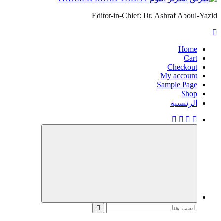
Editor-in-Chief: Dr. Ashraf Aboul-Yazid
Home
Cart
Checkout
My account
Sample Page
Shop
الرئيسية
البحث
عن: