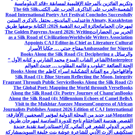
لإقليمية لمسابقة «قائد الدبلوماسية
ة.. الحرب على الكتب
The 6th Silk
Road International Poetry Art Festiv
ليب الماندينج.. يحتفل بالذكرى الستين
جائزة البردية الذهبية 2026: الكتابة بوصفها طريق
The Golden Papyrus Award 2026: Wr
as a Silk Road of Civilizations
World
Appoints CAJ Editor-in-Chi
فتاح جدتي … حكايا الأسرار
Books Along the Silk Road (5)
المبدع محمد الشارني و كتابه الأول ”
مه المقلوب … حديث العوالم
تشكيلية اسراء كاظم
Books Along the
Silk Road (1): Blue Stream Refle
Fragrant Through Public Service
Book
The Global Poet: Mapping the W
Along the Silk Road (3): Poetry J
Along the Silk Road (4): Millenniu
Visit to the Mukhtar Auezov M
Journalists Publishes August 2026 Edi
لة الدولية لمؤتمر الصحفيين الأفارقة:
 ناجح للدورة السادسة لمهرجان طريق
ماتي، كازاخستان
دراسة نقدية جديدة
اعرة عوشة بنت خليفة السويدي
مشاركة