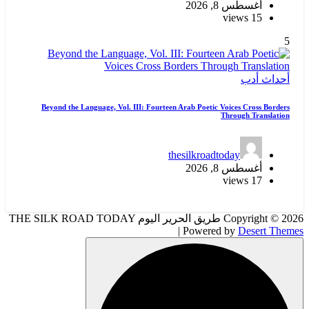
Beyond the Language, Vol. III: Fourteen Ar
thes
Copyright © 2026 طريق الحرير اليوم THE SILK ROAD TODAY
|