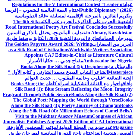
Regulations for the V Internation
اختتام القمة العالمية للشعوب – إفريقيا
لإقليمية لمسابقة «قائد الدبلوماسية
ة.. الحرب على الكتب
The 6th Silk
Road International Poetry Art Festiv
ليب الماندينج.. يحتفل بالذكرى الستين
جائزة البردية الذهبية 2026: الكتابة بوصفها طريق
The Golden Papyrus Award 2026: Wr
as a Silk Road of Civilizations
World
Appoints CAJ Editor-in-Chi
فتاح جدتي … حكايا الأسرار
Books Along the Silk Road (5)
المبدع محمد الشارني و كتابه الأول ”
مه المقلوب … حديث العوالم
تشكيلية اسراء كاظم
Books Along the
Silk Road (1): Blue Stream Refle
Fragrant Through Public Service
Book
The Global Poet: Mapping the W
Along the Silk Road (3): Poetry J
Along the Silk Road (4): Millenniu
Visit to the Mukhtar Auezov M
Journalists Publishes August 2026 Edi
لة الدولية لمؤتمر الصحفيين الأفارقة:
 ناجح للدورة السادسة لمهرجان طريق