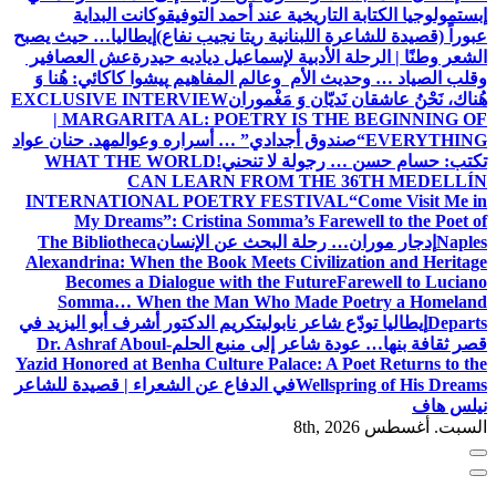
ية عند أحمد التوفيق
وكانت البداية
انية ريتا نجيب نفاع)
إيطاليا… حيث يصبح
ة لإسماعيل دياديه حيدرة
عش العصافير
م وعالم المفاهيم
پیشوا کاکائي: هُنا وَ
َ مَغْموران
EXCLUSIVE INTERVIEW
| MARGARITA AL: POETRY 
جدادي” … أسراره وعوالمه
د. حنان عواد
لا تنحني!
WHAT THE WORLD
CAN LEARN FROM 
INTERNATIONAL POETRY FES
My Dreams”: Cristina Somma’s
 البحث عن الإنسان
The Bibliotheca
Alexandrina: When the Book Meets C
Becomes a Dialogue with the F
Somma… When the Man Who M
ابولي
تكريم الدكتور أشرف أبو اليزيد في
ر إلى منبع الحلم
Dr. Ashraf Aboul-
Yazid Honored at Benha Culture Palac
في الدفاع عن الشعراء | قصيدة للشاعر