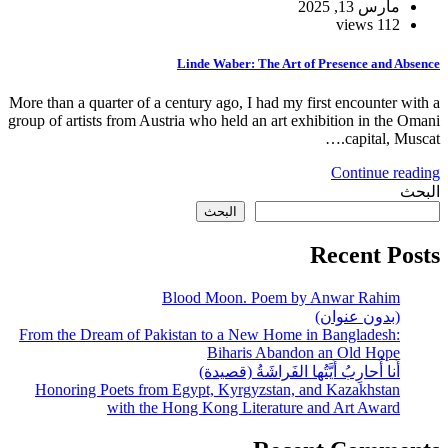
Linde Waber: Th
More than a quarter of a century ago, I h
group of artists from Austria who held an 
البحث
Blood Moon. Po
From the Dream of Pakistan to a New 
Biharis 
َراشَةُ (قصيدة)
Honoring Poets from Egypt, Kyrgyzs
with the Hong Kong Liter