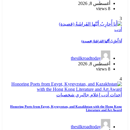
thes
ي
شخصيات
Honoring Poets from Egypt, Kyrgyzstan, and K
thes