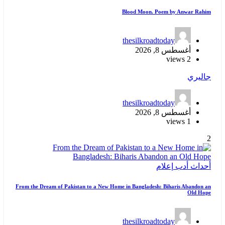
Bloo
thes
thes
From the Dream of Pakistan to a New Home in B
thes