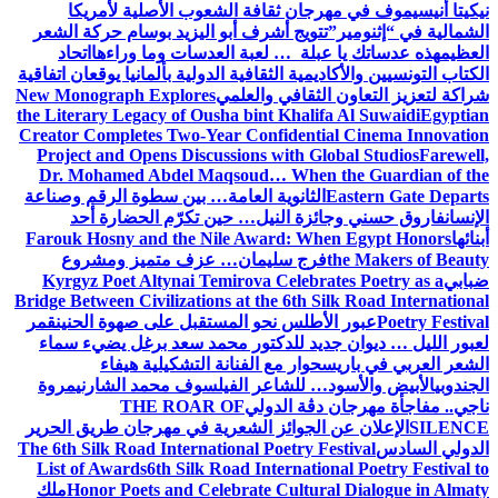
 ثقافة الشعوب الأصلية لأمريكا
ج أشرف أبو اليزيد بوسام حركة الشعر
 … لعبة العدسات وما وراءها
اتحاد
 الثقافية الدولية بألمانيا يوقعان اتفاقية
افي والعلمي
New Monograph Explores
the Literary Legacy of Ousha bint Kh
Creator Completes Two-Year Confide
Project and Opens Discussions wit
Dr. Mohamed Abdel Maqsoud… Wh
نوية العامة… بين سطوة الرقم وصناعة
النيل… حين تكرّم الحضارة أحد
Farouk Hosny and the Nile Award:
 سليمان… عزف متميز ومشروع
Kyrgyz Poet Altynai Temirova Cel
Bridge Between Civilizations at the 6t
س نحو المستقبل على صهوة الحنين
قمر
 للدكتور محمد سعد برغل يضيء سماء
ر مع الفنانة التشكيلية هيفاء
لشاعر الفيلسوف محمد الشارني
مروة
 الدولي
THE ROAR OF
وائز الشعرية في مهرجان طريق الحرير
The 6th Silk Road International Poetr
List of Awards
6th Silk Road Intern
Honor Poets and Celebrate Cul
ملك