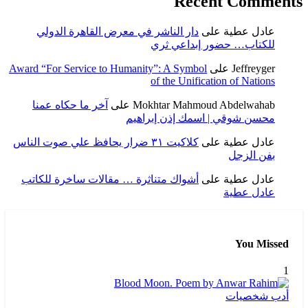
R
 الناشر في معرض القاهرة الدولي
عي ثري
Award “For Service to Humanity”: A S
of the U
Mokhtar M
على
آخر ما حكاه عمنا
إذن إبراهيم
كلاكيت ٣١ ضرار يحافظ علي صوت الناس
اك متناثرة … مقالات ساخرة للكاتب