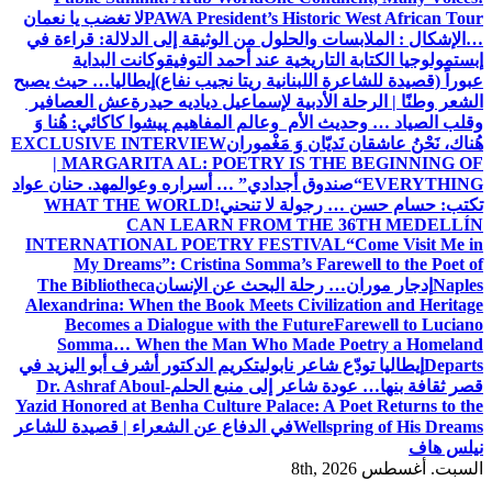
PAWA President’s Hi
لا تغضب يا نعمان
لحلول
من الوثيقة إلى الدلالة: قراءة في
ية عند أحمد التوفيق
وكانت البداية
انية ريتا نجيب نفاع)
إيطاليا… حيث يصبح
ة لإسماعيل دياديه حيدرة
عش العصافير
م وعالم المفاهيم
پیشوا کاکائي: هُنا وَ
َ مَغْموران
EXCLUSIVE INTERVIEW
| MARGARITA AL: POETRY 
جدادي” … أسراره وعوالمه
د. حنان عواد
لا تنحني!
WHAT THE WORLD
CAN LEARN FROM 
INTERNATIONAL POETRY FES
My Dreams”: Cristina Somma’s
 البحث عن الإنسان
The Bibliotheca
Alexandrina: When the Book Meets C
Becomes a Dialogue with the F
Somma… When the Man Who M
ابولي
تكريم الدكتور أشرف أبو اليزيد في
ر إلى منبع الحلم
Dr. Ashraf Aboul-
Yazid Honored at Benha Culture Palac
في الدفاع عن الشعراء | قصيدة للشاعر