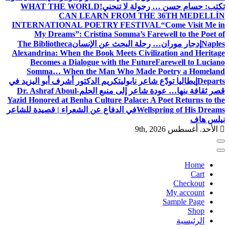
تكتب: حسام حسن … رجولة لا تنحني!
WHAT THE WORLD
CAN LEARN FROM THE 36TH MEDELLÍN
INTERNATIONAL POETRY FESTIVAL
“Come Visit Me in
My Dreams”: Cristina Somma’s Farewell to the Poet of
Naples
إدجار موران… رحلة البحث عن الإنسان
The Bibliotheca
Alexandrina: When the Book Meets Civilization and Heritage
Becomes a Dialogue with the Future
Farewell to Luciano
Somma… When the Man Who Made Poetry a Homeland
Departs
إيطاليا تودّع شاعر نابولي
تكريم الدكتور أشرف أبو اليزيد في
قصر ثقافة بنها… عودة شاعر إلى منبع الحلم
Dr. Ashraf Aboul-
Yazid Honored at Benha Culture Palace: A Poet Returns to the
Wellspring of His Dreams
في الدفاع عن الشعراء | قصيدة للشاعر
نيلس هاف
الأحد. أغسطس 9th, 2026
Home
Cart
Checkout
My account
Sample Page
Shop
الرئيسية