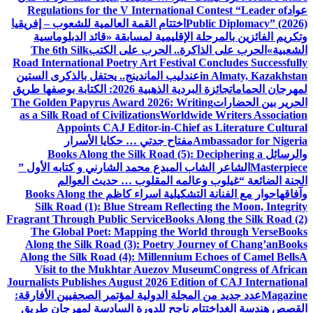
عواد
Regulations for the V International Contest “Leader of
Public Diplomacy” (2026)
اختتام القمة العالمية للشعوب – إفريقيا
وتكريم الفائزين بالمرحلة الإقليمية لمسابقة «قائد الدبلوماسية
الشعبية»
الحرب على الذاكرة.. الحرب على الكتب
The 6th Silk
Road International Poetry Art Festival Concludes Successfully
in Almaty, Kazakhstan
عندليب الماندينج.. يحتفل بالذكرى الستين
لمهرجان الحمامات
جائزة البردية الذهبية 2026: الكتابة بوصفها طريق
الحرير بين الحضارات
The Golden Papyrus Award 2026: Writing
as a Silk Road of Civilizations
Worldwide Writers Association
Appoints CAJ Editor-in-Chief as Literature Cultural
Ambassador for Nigeria
مفتاح جدتي … حكايا الأسرار
والرسائل
Books Along the Silk Road (5): Deciphering a
Masterpiece
الشاعر الشاب المبدع محمد الشارني و كتابه الأول ”
الجنة الضائعة “
غيلوب وعالمه المقلوب … حديث العوالم
وآفاقها
حوار مع الفنانة التشكيلية اسراء كاظم
Books Along the
Silk Road (1): Blue Stream Reflecting the Moon, Integrity
Fragrant Through Public Service
Books Along the Silk Road (2)
The Global Poet: Mapping the World through Verse
Books
Along the Silk Road (3): Poetry Journey of Chang’an
Books
Along the Silk Road (4): Millennium Echoes of Camel Bells
A
Visit to the Mukhtar Auezov Museum
Congress of African
Journalists Publishes August 2026 Edition of CAJ International
Magazine
عدد جديد من المجلة الدولية لمؤتمر الصحفيين الأفارقة:
القصص هندسة الغد
اختتام ناجح للدورة السادسة لمهرجان طريق