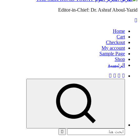
Editor-in-Chief: Dr. Ashraf Aboul-Yazid
Home
Cart
Checkout
My account
Sample Page
Shop
الرئيسية
البحث
عن: