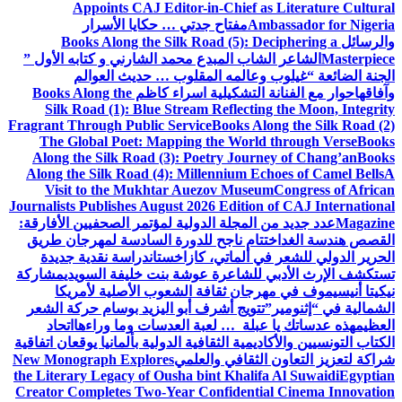
Appoints CAJ Editor-in-Chief as Literature Cultural
Ambassador for Nigeria
مفتاح جدتي … حكايا الأسرار
والرسائل
Books Along the Silk Road (5): Deciphering a
Masterpiece
الشاعر الشاب المبدع محمد الشارني و كتابه الأول ”
الجنة الضائعة “
غيلوب وعالمه المقلوب … حديث العوالم
وآفاقها
حوار مع الفنانة التشكيلية اسراء كاظم
Books Along the
Silk Road (1): Blue Stream Reflecting the Moon, Integrity
Fragrant Through Public Service
Books Along the Silk Road (2)
The Global Poet: Mapping the World through Verse
Books
Along the Silk Road (3): Poetry Journey of Chang’an
Books
Along the Silk Road (4): Millennium Echoes of Camel Bells
A
Visit to the Mukhtar Auezov Museum
Congress of African
Journalists Publishes August 2026 Edition of CAJ International
Magazine
عدد جديد من المجلة الدولية لمؤتمر الصحفيين الأفارقة:
القصص هندسة الغد
اختتام ناجح للدورة السادسة لمهرجان طريق
الحرير الدولي للشعر في ألماتي، كازاخستان
دراسة نقدية جديدة
تستكشف الإرث الأدبي للشاعرة عوشة بنت خليفة السويدي
مشاركة
نيكيتا أنيسيموف في مهرجان ثقافة الشعوب الأصلية لأمريكا
الشمالية في “إثنومير”
تتويج أشرف أبو اليزيد بوسام حركة الشعر
العظيم
هذه عدساتك يا عبلة … لعبة العدسات وما وراءها
اتحاد
الكتاب التونسيين والأكاديمية الثقافية الدولية بألمانيا يوقعان اتفاقية
شراكة لتعزيز التعاون الثقافي والعلمي
New Monograph Explores
the Literary Legacy of Ousha bint Khalifa Al Suwaidi
Egyptian
Creator Completes Two-Year Confidential Cinema Innovation