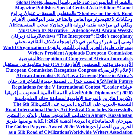
«الشعراء العالميون»: عدد خاص بآسيا الوسطى
Global Poets
Magazine Publishes Special Central Asia Edition: “Camel
Shadows on the Silk Road”
«المغفلون السبعة».. عنوانٌ مراوغ
وحكاياتٌ لا تنتهي
حوار مع القاص والشاعر منير البولاهمي
الأهرام
ويكلي في مراجعة نقدية لرواية (الترجمان): صخب المنفى
Africa
Must Own Its Narrative – Adeboboye
Al-Ahram Weekly
Reviews “The Interpreter”: Exile’s cacophany
رسالة زيرفان
أوسى إلى شيركو بيكس في ذكراه
مجلة سُلاف الثقافية تحتفي
بمهرجان طريق الحرير الدولي للشعر والفن
World Organization of
Writers President Applauds European Commission
Recognition of Congress of African Journalists
المفوضية
الأوروبية: مؤتمر الصحفيين الأفارقة (CAJ) قوة متنامية في مستقبل
الإعلام الإفريقي
European Commission Recognizes Congress of
African Journalists (CAJ) as a Growing Force in Africa’s
Media Future
غزّة ليست خبرًا … قصيدة جديدة للشاعرة د. حنان
عواد
Regulations for the V International Contest “Leader of
Public Diplomacy” (2026)
اختتام القمة العالمية للشعوب – إفريقيا
وتكريم الفائزين بالمرحلة الإقليمية لمسابقة «قائد الدبلوماسية
الشعبية»
الحرب على الذاكرة.. الحرب على الكتب
The 6th Silk
Road International Poetry Art Festival Concludes Successfully
in Almaty, Kazakhstan
عندليب الماندينج.. يحتفل بالذكرى الستين
لمهرجان الحمامات
جائزة البردية الذهبية 2026: الكتابة بوصفها طريق
الحرير بين الحضارات
The Golden Papyrus Award 2026: Writing
as a Silk Road of Civilizations
Worldwide Writers Association