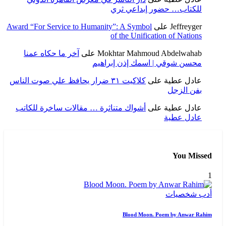
للكتاب… حضور إبداعي ثري
Jeffreyger
على
Award “For Service to Humanity”: A Symbol
of the Unification of Nations
Mokhtar Mahmoud Abdelwahab
على
آخر ما حكاه عمنا
محسن شوقي | اسمك إذن إبراهيم
عادل عطية
على
كلاكيت ٣١ ضرار يحافظ علي صوت الناس
بفن الزجل
عادل عطية
على
أشواك متناثرة … مقالات ساخرة للكاتب
عادل عطية
You Missed
1
أدب
شخصيات
Blood Moon. Poem by Anwar Rahim