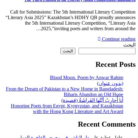
Call for Submissions: The 5th International Literary Competition
“Literary Asia 2025” Kazakhstan’s HDHY QB proudly announces
the 5th International Literary Competition, “Literary Asia
2025,”inviting poets and writers from around the…
Continue reading
البحث
البحث
Recent Posts
Blood Moon. Poem by Anwar Rahim
(بدون عنوان)
From the Dream of Pakistan to a New Home in Bangladesh:
Biharis Abandon an Old Hope
أَنا أُحارِبُ أَيَّتُها الفَراشَةُ (قصيدة)
Honoring Poets from Egypt, Kyrgyzstan, and Kazakhstan
with the Hong Kong Literature and Art Award
Recent Comments
عادل عطية
على
دار الناشر في معرض القاهرة الدولي