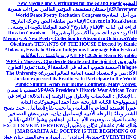
العظيم
New Medals and Certificates for the Grand Poetic
Movement
كازاخستان تستضيف المؤتمر العالمي لقراءات شعرية
من أجل السلام
World Peace Poetry Recitation Congress to
Convene in Kazakhstan
الإفتاء بين سلطة النص وحركة التاريخ:
قراءة في كتاب “الإفتاء والتاريخ” لأحمد التوفيق
الكونية الروسية…
الذاكرة: جديد الشاعرة ألكسندرا أوتشيروفا
Russian Cosmism…
Memory: A New Poetry Collection by Alexandra Ochirova
Wale
Okediran’s TENANTS OF THE HOUSE Directed by Kunle
Afolayan, Heads to African Indigenous Language Film Festival
(AILFF) 2026 in Benin Republic.
زيد والنملة … العلاقات
والدروس
WPA in Moscow: Charles de Gaulle and the Spirit of
Dialogue
جمعية شعوب العالم في الجامعة الأردنية: تعزيز التعاون
الأكاديمي والاستعداد للقمة العامة للعالم العربي
The University of
Jordan expressed its Readiness to Participate in the World
Public Summit: Arab World
One Continent, Many Voices:
PAWA President’s Historic West African Tour
لا تغضب يا نعمان
…الإشكال : الملابسات والحلول
من الوثيقة إلى الدلالة: قراءة في
إبستمولوجيا الكتابة التاريخية عند أحمد التوفيق
وكانت البداية
عبوراً (قصيدة للشاعرة اللبنانية ريتا نجيب نفاع)
إيطاليا… حيث يصبح
الشعر وطنًا | الرحلة الأدبية لإسماعيل دياديه حيدرة
عش العصافير
وقلب الصياد … وحديث الأم وعالم المفاهيم
پیشوا کاکائي: هُنا وَ
هُناك، نَحْنُ عاشقان نَديّان وَ مَغْموران
EXCLUSIVE INTERVIEW
| MARGARITA AL: POETRY IS THE BEGINNING OF
EVERYTHING
“صندوق أجدادي” … أسراره وعوالمه
د. حنان عواد