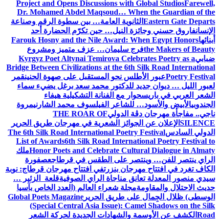
Project and Opens Discussions with Global Studios
Farewell,
Dr. Mohamed Abdel Maqsoud… When the Guardian of the
Eastern Gate Departs
الثانوية العامة… بين سطوة الرقم وصناعة
الإنسان
فاروق حسني وجائزة النيل… حين تكرّم الحضارة أحد
أبنائها
Farouk Hosny and the Nile Award: When Egypt Honors
the Makers of Beauty
فرج سليمان… عزف متميز ومشروع
ضبابي
Kyrgyz Poet Altynai Temirova Celebrates Poetry as a
Bridge Between Civilizations at the 6th Silk Road International
Poetry Festival
عبور الأطلس نحو المستقبل على صهوة الحنين
قمر
لعبور الليل … ديوان جديد للدكتور محمد سعد برغل يضيء سماء
الشعر العربي في باريس
حوار مع الفنانة التشكيلية هيفاء
الجندوبي
الأبيض والأسود… للشاعر الفيلسوف محمد الشارني
مروة
ناجي.. مفاجأة مهرجان دڨة الدولي
THE ROAR OF
SILENCE
الإعلان عن الجوائز الشعرية في مهرجان طريق الحرير
الدولي السادس
The 6th Silk Road International Poetry Festival
List of Awards
6th Silk Road International Poetry Festival to
Honor Poets and Celebrate Cultural Dialogue in Almaty
ملك
الراي ينتصر للفن… وينتصر على الطقس في قرطاج
عصفورة
الكاف تغرد في افتتاح مهرجان بنزرت
في افتتاح مهرجان قرطاج: نوبة
سيدي منصور المعدلة تعانق مناجاة الراي الصوفية
قلعة الزئير …
حديث الاحتلال والمقاومة
مجلة شعراء العالم (العدد الخاص بآسيا
الوسطى) ظلال الجِمال على طريق الحرير
Global Poets Magazine
(Special Central Asia Issue): Camel Shadows on the Silk
Road
الكشف عن الأوسمة والشهادات الجديدة لحركة الشعر