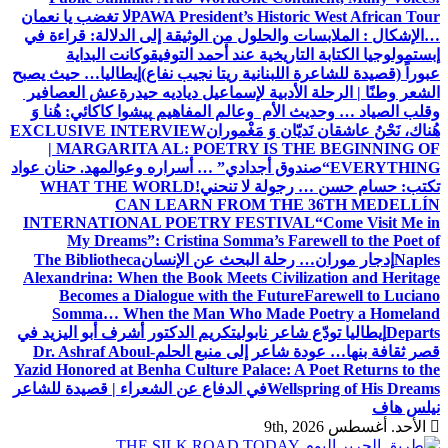
PAWA President’s Historic West African Tour
لا تغضب يا نعمان
…الإشكال : الملابسات والحلول
من الوثيقة إلى الدلالة: قراءة في
إبستمولوجيا الكتابة التاريخية عند أحمد التوفيق
وكانت البداية
عبوراً (قصيدة للشاعرة اللبنانية ريتا نجيب نفاع)
إيطاليا… حيث يصبح
الشعر وطنًا | الرحلة الأدبية لإسماعيل دياديه حيدرة
عش العصافير
وقلب الصياد … وحديث الأم وعالم المفاهيم
پیشوا کاکائي: هُنا وَ
هُناك، نَحْنُ عاشقان نَديّان وَ مَغْموران
EXCLUSIVE INTERVIEW
| MARGARITA AL: POETRY IS THE BEGINNING OF
EVERYTHING
“صندوق أجدادي” … أسراره وعوالمه
د. حنان عواد
تكتب: حسام حسن … رجولة لا تنحني!
WHAT THE WORLD
CAN LEARN FROM THE 36TH MEDELLÍN
INTERNATIONAL POETRY FESTIVAL
“Come Visit Me in
My Dreams”: Cristina Somma’s Farewell to the Poet of
Naples
إدجار موران… رحلة البحث عن الإنسان
The Bibliotheca
Alexandrina: When the Book Meets Civilization and Heritage
Becomes a Dialogue with the Future
Farewell to Luciano
Somma… When the Man Who Made Poetry a Homeland
Departs
إيطاليا تودّع شاعر نابولي
تكريم الدكتور أشرف أبو اليزيد في
قصر ثقافة بنها… عودة شاعر إلى منبع الحلم
Dr. Ashraf Aboul-
Yazid Honored at Benha Culture Palace: A Poet Returns to the
Wellspring of His Dreams
في الدفاع عن الشعراء | قصيدة للشاعر
نيلس هاف
الأحد. أغسطس 9th, 2026