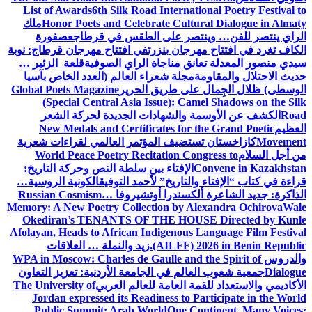
List of Awards
6th Silk Road International Poetry Festival to
Honor Poets and Celebrate Cultural Dialogue in Almaty
ملك
الراي ينتصر للفن… وينتصر على الطقس في قرطاج
عصفورة
الكاف تغرد في افتتاح مهرجان بنزرت
في افتتاح مهرجان قرطاج: نوبة
سيدي منصور المعدلة تعانق مناجاة الراي الصوفية
قلعة الزئير …
حديث الاحتلال والمقاومة
مجلة شعراء العالم (العدد الخاص بآسيا
الوسطى) ظلال الجِمال على طريق الحرير
Global Poets Magazine
(Special Central Asia Issue): Camel Shadows on the Silk
Road
الكشف عن الأوسمة والشهادات الجديدة لحركة الشعر
العظيم
New Medals and Certificates for the Grand Poetic
Movement
كازاخستان تستضيف المؤتمر العالمي لقراءات شعرية
من أجل السلام
World Peace Poetry Recitation Congress to
Convene in Kazakhstan
الإفتاء بين سلطة النص وحركة التاريخ:
قراءة في كتاب “الإفتاء والتاريخ” لأحمد التوفيق
الكونية الروسية…
الذاكرة: جديد الشاعرة ألكسندرا أوتشيروفا
Russian Cosmism…
Memory: A New Poetry Collection by Alexandra Ochirova
Wale
Okediran’s TENANTS OF THE HOUSE Directed by Kunle
Afolayan, Heads to African Indigenous Language Film Festival
(AILFF) 2026 in Benin Republic.
زيد والنملة … العلاقات
والدروس
WPA in Moscow: Charles de Gaulle and the Spirit of
Dialogue
جمعية شعوب العالم في الجامعة الأردنية: تعزيز التعاون
الأكاديمي والاستعداد للقمة العامة للعالم العربي
The University of
Jordan expressed its Readiness to Participate in the World
Public Summit: Arab World
One Continent, Many Voices: