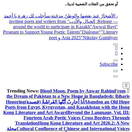
أو تحقق من الفئات الشعبية لدينا...
- الأشجارُ عند بعضِها والوطنُ مِدخَنة
-سأجلب لك زهرة يا أحمد
— Release
: الخيال والأدب
" inviting poets and writers from
around the world to participate in Kazakh
"Awwal Bayt"
Program to Support Young Poetic Talents
"Dialogue"
"Literary
"Nikolay Gumilyov و poet
Asia 2025
Subscribe
Blood Moon. Poem by Anwar Rahim
From
Trending News:
the Dream of Pakistan to a New Home in Bangladesh: Biharis
Abandon an Old Hope
أَنا أُحارِبُ أَيَّتُها الفَراشَةُ (قصيدة)
Honoring
Poets from Egypt, Kyrgyzstan, and Kazakhstan with the Hong
Kong Literature and Art Award
Beyond the Language, Vol. III:
Fourteen Arab Poetic Voices Cross Borders Through
Translation
Hong Kong Literature and Art 2026.2: A New
Cultural Confluence of Chinese and International Voices
مجلة