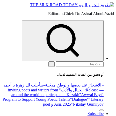
Editor-in-Chief: Dr. Ashraf Aboul-Yazid
البحث
عن:
أو تحقق من الفئات الشعبية لدينا...
- الأشجارُ عند بعضِها والوطنُ مِدخَنة
-سأجلب لك زهرة يا أحمد
— Release
: الخيال والأدب
" inviting poets and writers from
around the world to participate in Kazakh
"Awwal Bayt"
Program to Support Young Poetic Talents
"Dialogue"
"Literary
"Nikolay Gumilyov و poet
Asia 2025
Subscribe