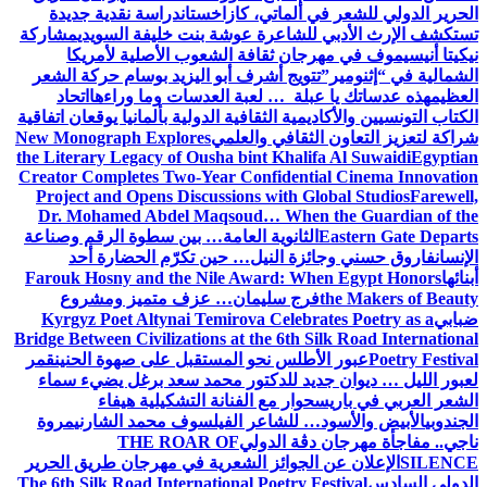
الحرير الدولي للشعر في ألماتي، كازاخستان
دراسة نقدية جديدة
تستكشف الإرث الأدبي للشاعرة عوشة بنت خليفة السويدي
مشاركة
نيكيتا أنيسيموف في مهرجان ثقافة الشعوب الأصلية لأمريكا
الشمالية في “إثنومير”
تتويج أشرف أبو اليزيد بوسام حركة الشعر
العظيم
هذه عدساتك يا عبلة … لعبة العدسات وما وراءها
اتحاد
الكتاب التونسيين والأكاديمية الثقافية الدولية بألمانيا يوقعان اتفاقية
شراكة لتعزيز التعاون الثقافي والعلمي
New Monograph Explores
the Literary Legacy of Ousha bint Khalifa Al Suwaidi
Egyptian
Creator Completes Two-Year Confidential Cinema Innovation
Project and Opens Discussions with Global Studios
Farewell,
Dr. Mohamed Abdel Maqsoud… When the Guardian of the
Eastern Gate Departs
الثانوية العامة… بين سطوة الرقم وصناعة
الإنسان
فاروق حسني وجائزة النيل… حين تكرّم الحضارة أحد
أبنائها
Farouk Hosny and the Nile Award: When Egypt Honors
the Makers of Beauty
فرج سليمان… عزف متميز ومشروع
ضبابي
Kyrgyz Poet Altynai Temirova Celebrates Poetry as a
Bridge Between Civilizations at the 6th Silk Road International
Poetry Festival
عبور الأطلس نحو المستقبل على صهوة الحنين
قمر
لعبور الليل … ديوان جديد للدكتور محمد سعد برغل يضيء سماء
الشعر العربي في باريس
حوار مع الفنانة التشكيلية هيفاء
الجندوبي
الأبيض والأسود… للشاعر الفيلسوف محمد الشارني
مروة
ناجي.. مفاجأة مهرجان دڨة الدولي
THE ROAR OF
SILENCE
الإعلان عن الجوائز الشعرية في مهرجان طريق الحرير
الدولي السادس
The 6th Silk Road International Poetry Festival