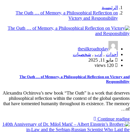
الرئيسية
The Oath … of Memory, a Philosophical Reflection on
Victory and Responsibility
thesilkroadtoday
أحداث
,
أدب
,
شخصيات
مايو 11, 2025
120 views
The Oath … of Memory, a Philosophical Reflection on Victory and
Responsibility
Alexandra Ochirova’s new book “The Oath” is a work that deserves
philosophical reflection within the context of the global questions
that have tormented humanity throughout its existence. The memory
of…
Continue reading