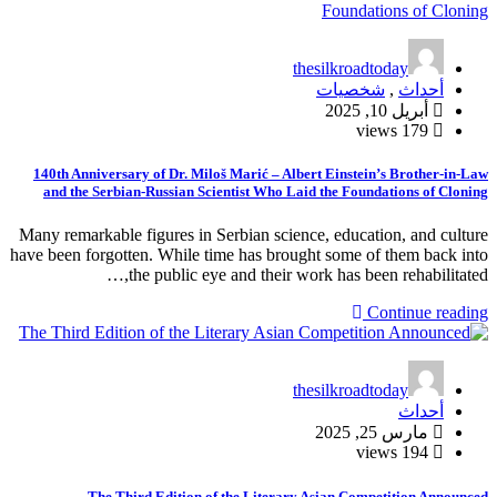
thesilkroadtoday
أحداث
,
شخصيات
أبريل 10, 2025
179 views
140th Anniversary of Dr. Miloš Marić – Albert Einstein’s Brother-in-Law
and the Serbian-Russian Scientist Who Laid the Foundations of Cloning
Many remarkable figures in Serbian science, education, and culture
have been forgotten. While time has brought some of them back into
the public eye and their work has been rehabilitated,…
Continue reading
thesilkroadtoday
أحداث
مارس 25, 2025
194 views
The Third Edition of the Literary Asian Competition Announced