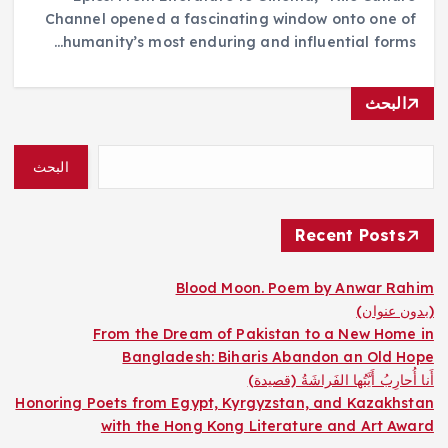
Channel opened a fascinating window onto one of
humanity’s most enduring and influential forms…
البحث
البحث
Recent Posts
Blood Moon. Poem by Anwar Rahim
(بدون عنوان)
From the Dream of Pakistan to a New Home in
Bangladesh: Biharis Abandon an Old Hope
أَنا أُحارِبُ أَيَّتُها الفَراشَةُ (قصيدة)
Honoring Poets from Egypt, Kyrgyzstan, and Kazakhstan
with the Hong Kong Literature and Art Award