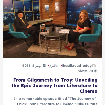
thesilkroadtoday
جاليري
يونيو 2, 2026
90 views
From Gilgamesh to Troy: Unveiling
the Epic Journey from Literature to
Cinema
In a remarkable episode titled “The Journey of
Epics: From Literature to Cinema,” Nile Culture