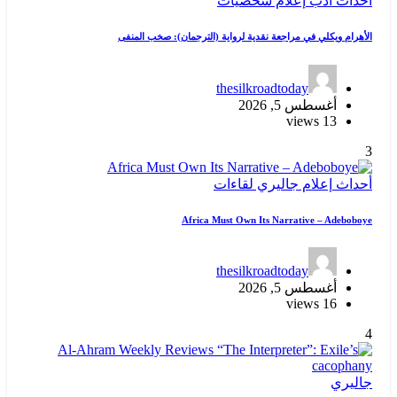
أحداث
أدب
إعلام
شخصيات
الأهرام ويكلي في مراجعة نقدية لرواية (الترجمان): صخب المنفى
thesilkroadtoday
أغسطس 5, 2026
13 views
3
أحداث
إعلام
جاليري
لقاءات
Africa Must Own Its Narrative – Adeboboye
thesilkroadtoday
أغسطس 5, 2026
16 views
4
جاليري