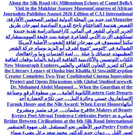
Along the Silk Road (4): Millennium Echoes of Camel Bells
A
Visit to the Mukhtar Auezov Museum
Congress of African
Journalists Publishes August 2026 Edition of CAJ International
Magazine
عدد جديد من المجلة الدولية لمؤتمر الصحفيين الأفارقة:
القصص هندسة الغد
اختتام ناجح للدورة السادسة لمهرجان طريق
الحرير الدولي للشعر في ألماتي، كازاخستان
دراسة نقدية جديدة
تستكشف الإرث الأدبي للشاعرة عوشة بنت خليفة السويدي
مشاركة
نيكيتا أنيسيموف في مهرجان ثقافة الشعوب الأصلية لأمريكا
الشمالية في “إثنومير”
تتويج أشرف أبو اليزيد بوسام حركة الشعر
العظيم
هذه عدساتك يا عبلة … لعبة العدسات وما وراءها
اتحاد
الكتاب التونسيين والأكاديمية الثقافية الدولية بألمانيا يوقعان اتفاقية
شراكة لتعزيز التعاون الثقافي والعلمي
New Monograph Explores
the Literary Legacy of Ousha bint Khalifa Al Suwaidi
Egyptian
Creator Completes Two-Year Confidential Cinema Innovation
Project and Opens Discussions with Global Studios
Farewell,
Dr. Mohamed Abdel Maqsoud… When the Guardian of the
Eastern Gate Departs
الثانوية العامة… بين سطوة الرقم وصناعة
الإنسان
فاروق حسني وجائزة النيل… حين تكرّم الحضارة أحد
أبنائها
Farouk Hosny and the Nile Award: When Egypt Honors
the Makers of Beauty
فرج سليمان… عزف متميز ومشروع
ضبابي
Kyrgyz Poet Altynai Temirova Celebrates Poetry as a
Bridge Between Civilizations at the 6th Silk Road International
Poetry Festival
عبور الأطلس نحو المستقبل على صهوة الحنين
قمر
لعبور الليل … ديوان جديد للدكتور محمد سعد برغل يضيء سماء