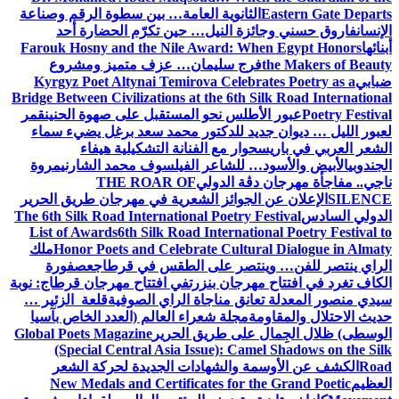
Eastern Gate Departs
الثانوية العامة… بين سطوة الرقم وصناعة
الإنسان
فاروق حسني وجائزة النيل… حين تكرّم الحضارة أحد
أبنائها
Farouk Hosny and the Nile Award: When Egypt Honors
the Makers of Beauty
فرج سليمان… عزف متميز ومشروع
ضبابي
Kyrgyz Poet Altynai Temirova Celebrates Poetry as a
Bridge Between Civilizations at the 6th Silk Road International
Poetry Festival
عبور الأطلس نحو المستقبل على صهوة الحنين
قمر
لعبور الليل … ديوان جديد للدكتور محمد سعد برغل يضيء سماء
الشعر العربي في باريس
حوار مع الفنانة التشكيلية هيفاء
الجندوبي
الأبيض والأسود… للشاعر الفيلسوف محمد الشارني
مروة
ناجي.. مفاجأة مهرجان دڨة الدولي
THE ROAR OF
SILENCE
الإعلان عن الجوائز الشعرية في مهرجان طريق الحرير
الدولي السادس
The 6th Silk Road International Poetry Festival
List of Awards
6th Silk Road International Poetry Festival to
Honor Poets and Celebrate Cultural Dialogue in Almaty
ملك
الراي ينتصر للفن… وينتصر على الطقس في قرطاج
عصفورة
الكاف تغرد في افتتاح مهرجان بنزرت
في افتتاح مهرجان قرطاج: نوبة
سيدي منصور المعدلة تعانق مناجاة الراي الصوفية
قلعة الزئير …
حديث الاحتلال والمقاومة
مجلة شعراء العالم (العدد الخاص بآسيا
الوسطى) ظلال الجِمال على طريق الحرير
Global Poets Magazine
(Special Central Asia Issue): Camel Shadows on the Silk
Road
الكشف عن الأوسمة والشهادات الجديدة لحركة الشعر
العظيم
New Medals and Certificates for the Grand Poetic