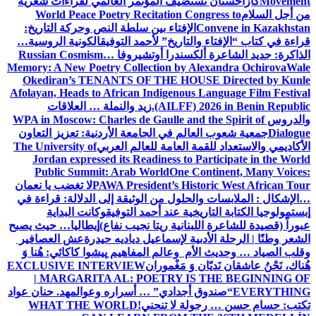
Movement
كازاخستان تستضيف المؤتمر العالمي لقراءات شعرية
من أجل السلام
World Peace Poetry Recitation Congress to
Convene in Kazakhstan
الإفتاء بين سلطة النص وحركة التاريخ:
قراءة في كتاب “الإفتاء والتاريخ” لأحمد التوفيق
الكونية الروسية…
الذاكرة: جديد الشاعرة ألكسندرا أوتشيروفا
Russian Cosmism…
Memory: A New Poetry Collection by Alexandra Ochirova
Wale
Okediran’s TENANTS OF THE HOUSE Directed by Kunle
Afolayan, Heads to African Indigenous Language Film Festival
(AILFF) 2026 in Benin Republic.
زيد والنملة … العلاقات
والدروس
WPA in Moscow: Charles de Gaulle and the Spirit of
Dialogue
جمعية شعوب العالم في الجامعة الأردنية: تعزيز التعاون
الأكاديمي والاستعداد للقمة العامة للعالم العربي
The University of
Jordan expressed its Readiness to Participate in the World
Public Summit: Arab World
One Continent, Many Voices:
PAWA President’s Historic West African Tour
لا تغضب يا نعمان
…الإشكال : الملابسات والحلول
من الوثيقة إلى الدلالة: قراءة في
إبستمولوجيا الكتابة التاريخية عند أحمد التوفيق
وكانت البداية
عبوراً (قصيدة للشاعرة اللبنانية ريتا نجيب نفاع)
إيطاليا… حيث يصبح
الشعر وطنًا | الرحلة الأدبية لإسماعيل دياديه حيدرة
عش العصافير
وقلب الصياد … وحديث الأم وعالم المفاهيم
پیشوا کاکائي: هُنا وَ
هُناك، نَحْنُ عاشقان نَديّان وَ مَغْموران
EXCLUSIVE INTERVIEW
| MARGARITA AL: POETRY IS THE BEGINNING OF
EVERYTHING
“صندوق أجدادي” … أسراره وعوالمه
د. حنان عواد
تكتب: حسام حسن … رجولة لا تنحني!
WHAT THE WORLD