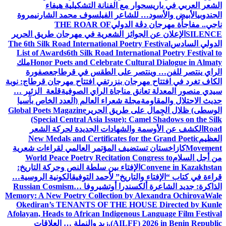
الشعر العربي في باريس
حوار مع الفنانة التشكيلية هيفاء
الجندوبي
الأبيض والأسود… للشاعر الفيلسوف محمد الشارني
مروة
ناجي.. مفاجأة مهرجان دڨة الدولي
THE ROAR OF
SILENCE
الإعلان عن الجوائز الشعرية في مهرجان طريق الحرير
الدولي السادس
The 6th Silk Road International Poetry Festival
List of Awards
6th Silk Road International Poetry Festival to
Honor Poets and Celebrate Cultural Dialogue in Almaty
ملك
الراي ينتصر للفن… وينتصر على الطقس في قرطاج
عصفورة
الكاف تغرد في افتتاح مهرجان بنزرت
في افتتاح مهرجان قرطاج: نوبة
سيدي منصور المعدلة تعانق مناجاة الراي الصوفية
قلعة الزئير …
حديث الاحتلال والمقاومة
مجلة شعراء العالم (العدد الخاص بآسيا
الوسطى) ظلال الجِمال على طريق الحرير
Global Poets Magazine
(Special Central Asia Issue): Camel Shadows on the Silk
Road
الكشف عن الأوسمة والشهادات الجديدة لحركة الشعر
العظيم
New Medals and Certificates for the Grand Poetic
Movement
كازاخستان تستضيف المؤتمر العالمي لقراءات شعرية
من أجل السلام
World Peace Poetry Recitation Congress to
Convene in Kazakhstan
الإفتاء بين سلطة النص وحركة التاريخ:
قراءة في كتاب “الإفتاء والتاريخ” لأحمد التوفيق
الكونية الروسية…
الذاكرة: جديد الشاعرة ألكسندرا أوتشيروفا
Russian Cosmism…
Memory: A New Poetry Collection by Alexandra Ochirova
Wale
Okediran’s TENANTS OF THE HOUSE Directed by Kunle
Afolayan, Heads to African Indigenous Language Film Festival
(AILFF) 2026 in Benin Republic.
زيد والنملة … العلاقات