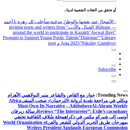
عن:
أو تحقق من الفئات الشعبية لدينا...
- الأشجارُ عند بعضِها والوطنُ مِدخَنة
-سأجلب لك زهرة يا أحمد
— Release
: الخيال والأدب
" inviting poets and writers from
around the world to participate in Kazakh
"Awwal Bayt"
Program to Support Young Poetic Talents
"Dialogue"
"Literary
"Nikolay Gumilyov و poet
Asia 2025
Subscribe
Trending News:
حوار مع القاص والشاعر منير البولاهمي
الأهرام
ويكلي في مراجعة نقدية لرواية (الترجمان): صخب المنفى
Africa
Must Own Its Narrative – Adeboboye
Al-Ahram Weekly
Reviews “The Interpreter”: Exile’s cacophany
رسالة زيرفان
أوسى إلى شيركو بيكس في ذكراه
مجلة سُلاف الثقافية تحتفي
بمهرجان طريق الحرير الدولي للشعر والفن
World Organization of
Writers President Applauds European Commission