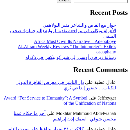
Recent Posts
حوار مع القاص والشاعر منير البولاهمي
الأهرام ويكلي في مراجعة نقدية لرواية (الترجمان): صخب
المنفى
Africa Must Own Its Narrative – Adeboboye
Al-Ahram Weekly Reviews “The Interpreter”: Exile’s
cacophany
رسالة زيرفان أوسى إلى شيركو بيكس في ذكراه
Recent Comments
عادل عطية
على
دار الناشر في معرض القاهرة الدولي
للكتاب… حضور إبداعي ثري
Jeffreyger
على
Award “For Service to Humanity”: A Symbol
of the Unification of Nations
Mokhtar Mahmoud Abdelwahab
على
آخر ما حكاه عمنا
محسن شوقي | اسمك إذن إبراهيم
عادل عطية
على
كلاكيت ٣١ ضرار يحافظ علي صوت الناس