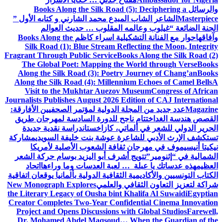
والرسائل
Books Along the Silk Road (5): Deciphering a
Masterpiece
الشاعر الشاب المبدع محمد الشارني و كتابه الأول ”
الجنة الضائعة “
غيلوب وعالمه المقلوب … حديث العوالم
وآفاقها
حوار مع الفنانة التشكيلية اسراء كاظم
Books Along the
Silk Road (1): Blue Stream Reflecting the Moon, Integrity
Fragrant Through Public Service
Books Along the Silk Road (2)
The Global Poet: Mapping the World through Verse
Books
Along the Silk Road (3): Poetry Journey of Chang’an
Books
Along the Silk Road (4): Millennium Echoes of Camel Bells
A
Visit to the Mukhtar Auezov Museum
Congress of African
Journalists Publishes August 2026 Edition of CAJ International
Magazine
عدد جديد من المجلة الدولية لمؤتمر الصحفيين الأفارقة:
القصص هندسة الغد
اختتام ناجح للدورة السادسة لمهرجان طريق
الحرير الدولي للشعر في ألماتي، كازاخستان
دراسة نقدية جديدة
تستكشف الإرث الأدبي للشاعرة عوشة بنت خليفة السويدي
مشاركة
نيكيتا أنيسيموف في مهرجان ثقافة الشعوب الأصلية لأمريكا
الشمالية في “إثنومير”
تتويج أشرف أبو اليزيد بوسام حركة الشعر
العظيم
هذه عدساتك يا عبلة … لعبة العدسات وما وراءها
اتحاد
الكتاب التونسيين والأكاديمية الثقافية الدولية بألمانيا يوقعان اتفاقية
شراكة لتعزيز التعاون الثقافي والعلمي
New Monograph Explores
the Literary Legacy of Ousha bint Khalifa Al Suwaidi
Egyptian
Creator Completes Two-Year Confidential Cinema Innovation
Project and Opens Discussions with Global Studios
Farewell,
Dr. Mohamed Abdel Maqsoud… When the Guardian of the