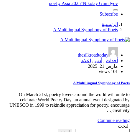
"Nikolay Gumilyov و poet
Asia 2025
Subscribe
الرئيسية
A Multilingual Symphony of Poets
thesilkroadtoday
أحداث
,
أدب
,
إعلام
مارس 21, 2025
101 views
A Multilingual Symphony of Poets
On March 21st, poetry lovers around the world will unite to
celebrate World Poetry Day, an annual event designated by
UNESCO in 1999 to rekindle appreciation for poetry, encourage
creativity,…
Continue reading
البحث
البحث