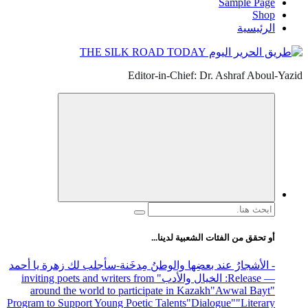
Sample Page
Shop
الرئيسية
Editor-in-Chief: Dr. Ashraf Aboul-Yazid
البحث
عن:
أو تحقق من الفئات الشعبية لدينا...
- الأشجارُ عند بعضِها والوطنُ مِدخَنة
-سأجلب لك زهرة يا أحمد
— Release
: الخيال والأدب
" inviting poets and writers from
around the world to participate in Kazakh
"Awwal Bayt"
Program to Support Young Poetic Talents
"Dialogue"
"Literary