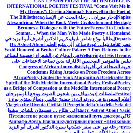
CAN LEARN FROM THE 36TH MEDELLÍN
INTERNATIONAL POETRY FESTIVAL
“Come Visit Me in
My Dreams”: Cristina Somma’s Farewell to the Poet of
Naples
إدجار موران… رحلة البحث عن الإنسان
The Bibliotheca
Alexandrina: When the Book Meets Civilization and Heritage
Becomes a Dialogue with the Future
Farewell to Luciano
Somma… When the Man Who Made Poetry a Homeland
Departs
إيطاليا تودّع شاعر نابولي
تكريم الدكتور أشرف أبو اليزيد في
قصر ثقافة بنها… عودة شاعر إلى منبع الحلم
Dr. Ashraf Aboul-
Yazid Honored at Benha Culture Palace: A Poet Returns to the
Wellspring of His Dreams
في الدفاع عن الشعراء | قصيدة للشاعر
نيلس هاف
مؤتمر الصحفيين الأفارقة يدين تصاعد الاعتداءات على
حرية الصحافة في أفريقيا
Congress of African Journalists
Condemns Rising Attacks on Press Freedom Across
Africa
Poetry Ignites the Soul: Margarita Al Celebrates the
Spirit of the 36th Medellín International Poetry Festival
Poetry
as a Bridge of Compassion at the Medellín International Poetry
Festival
ملصقات إديث بياف بين شجون الصوت ووجع اللون
مهرجان
أفلام السعودية في دورته الـ12: حضورٌ عالمي ونجاحٌ يحتذى به
Un
Viaggio che Diventa Civiltà: Il Progetto della Via della Seta del
Dr. Ashraf Aboul-Yazid
سَيَٲتي صَبّاح … قصيدتان للشاعر بيشوا
كاكي
Путешествие реки в пути: жизненный путь доктора
Ашрафа Абуль-Язида и культурный проект «Шёлковый
путь»
رحلة نهرٍ على سفر جسّدتها سيرة الدكتور أشرف أبو اليزيد
ومشروعه الثقافي “طريق الحرير”