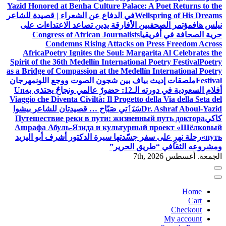
Yazid Honored at Benha Culture Palace: A Poet Returns to the
Wellspring of His Dreams
في الدفاع عن الشعراء | قصيدة للشاعر
نيلس هاف
مؤتمر الصحفيين الأفارقة يدين تصاعد الاعتداءات على
حرية الصحافة في أفريقيا
Congress of African Journalists
Condemns Rising Attacks on Press Freedom Across
Africa
Poetry Ignites the Soul: Margarita Al Celebrates the
Spirit of the 36th Medellín International Poetry Festival
Poetry
as a Bridge of Compassion at the Medellín International Poetry
Festival
ملصقات إديث بياف بين شجون الصوت ووجع اللون
مهرجان
أفلام السعودية في دورته الـ12: حضورٌ عالمي ونجاحٌ يحتذى به
Un
Viaggio che Diventa Civiltà: Il Progetto della Via della Seta del
Dr. Ashraf Aboul-Yazid
سَيَٲتي صَبّاح … قصيدتان للشاعر بيشوا
كاكي
Путешествие реки в пути: жизненный путь доктора
Ашрафа Абуль-Язида и культурный проект «Шёлковый
путь»
رحلة نهرٍ على سفر جسّدتها سيرة الدكتور أشرف أبو اليزيد
ومشروعه الثقافي “طريق الحرير”
الجمعة. أغسطس 7th, 2026
Home
Cart
Checkout
My account