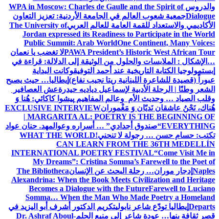
والدروس
WPA in Moscow: Charles de Gaulle and the Spirit of
Dialogue
جمعية شعوب العالم في الجامعة الأردنية: تعزيز التعاون
الأكاديمي والاستعداد للقمة العامة للعالم العربي
The University of
Jordan expressed its Readiness to Participate in the World
Public Summit: Arab World
One Continent, Many Voices:
PAWA President’s Historic West African Tour
لا تغضب يا نعمان
…الإشكال : الملابسات والحلول
من الوثيقة إلى الدلالة: قراءة في
إبستمولوجيا الكتابة التاريخية عند أحمد التوفيق
وكانت البداية
عبوراً (قصيدة للشاعرة اللبنانية ريتا نجيب نفاع)
إيطاليا… حيث يصبح
الشعر وطنًا | الرحلة الأدبية لإسماعيل دياديه حيدرة
عش العصافير
وقلب الصياد … وحديث الأم وعالم المفاهيم
پیشوا کاکائي: هُنا وَ
هُناك، نَحْنُ عاشقان نَديّان وَ مَغْموران
EXCLUSIVE INTERVIEW
| MARGARITA AL: POETRY IS THE BEGINNING OF
EVERYTHING
“صندوق أجدادي” … أسراره وعوالمه
د. حنان عواد
تكتب: حسام حسن … رجولة لا تنحني!
WHAT THE WORLD
CAN LEARN FROM THE 36TH MEDELLÍN
INTERNATIONAL POETRY FESTIVAL
“Come Visit Me in
My Dreams”: Cristina Somma’s Farewell to the Poet of
Naples
إدجار موران… رحلة البحث عن الإنسان
The Bibliotheca
Alexandrina: When the Book Meets Civilization and Heritage
Becomes a Dialogue with the Future
Farewell to Luciano
Somma… When the Man Who Made Poetry a Homeland
Departs
إيطاليا تودّع شاعر نابولي
تكريم الدكتور أشرف أبو اليزيد في
قصر ثقافة بنها… عودة شاعر إلى منبع الحلم
Dr. Ashraf Aboul-