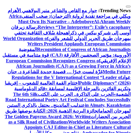
التجاوز
إلى
Trending News:
حوار مع القاص والشاعر منير البولاهمي
الأهرام
المحتوى
ويكلي في مراجعة نقدية لرواية (الترجمان): صخب المنفى
Africa
Must Own Its Narrative – Adeboboye
Al-Ahram Weekly
Reviews “The Interpreter”: Exile’s cacophany
رسالة زيرفان
أوسى إلى شيركو بيكس في ذكراه
مجلة سُلاف الثقافية تحتفي
بمهرجان طريق الحرير الدولي للشعر والفن
World Organization of
Writers President Applauds European Commission
Recognition of Congress of African Journalists
المفوضية
الأوروبية: مؤتمر الصحفيين الأفارقة (CAJ) قوة متنامية في مستقبل
الإعلام الإفريقي
European Commission Recognizes Congress of
African Journalists (CAJ) as a Growing Force in Africa’s
Media Future
غزّة ليست خبرًا … قصيدة جديدة للشاعرة د. حنان
عواد
Regulations for the V International Contest “Leader of
Public Diplomacy” (2026)
اختتام القمة العالمية للشعوب – إفريقيا
وتكريم الفائزين بالمرحلة الإقليمية لمسابقة «قائد الدبلوماسية
الشعبية»
الحرب على الذاكرة.. الحرب على الكتب
The 6th Silk
Road International Poetry Art Festival Concludes Successfully
in Almaty, Kazakhstan
عندليب الماندينج.. يحتفل بالذكرى الستين
لمهرجان الحمامات
جائزة البردية الذهبية 2026: الكتابة بوصفها طريق
الحرير بين الحضارات
The Golden Papyrus Award 2026: Writing
as a Silk Road of Civilizations
Worldwide Writers Association
Appoints CAJ Editor-in-Chief as Literature Cultural
Ambassador for Nigeria
مفتاح جدتي … حكايا الأسرار