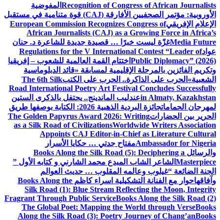
Recognition of Congress of African Journalists
المفوضية
الأوروبية: مؤتمر الصحفيين الأفارقة (CAJ) قوة متنامية في مستقبل
الإعلام الإفريقي
European Commission Recognizes Congress of
African Journalists (CAJ) as a Growing Force in Africa’s
Media Future
غزّة ليست خبرًا … قصيدة جديدة للشاعرة د. حنان
عواد
Regulations for the V International Contest “Leader of
Public Diplomacy” (2026)
اختتام القمة العالمية للشعوب – إفريقيا
وتكريم الفائزين بالمرحلة الإقليمية لمسابقة «قائد الدبلوماسية
الشعبية»
الحرب على الذاكرة.. الحرب على الكتب
The 6th Silk
Road International Poetry Art Festival Concludes Successfully
in Almaty, Kazakhstan
عندليب الماندينج.. يحتفل بالذكرى الستين
لمهرجان الحمامات
جائزة البردية الذهبية 2026: الكتابة بوصفها طريق
الحرير بين الحضارات
The Golden Papyrus Award 2026: Writing
as a Silk Road of Civilizations
Worldwide Writers Association
Appoints CAJ Editor-in-Chief as Literature Cultural
Ambassador for Nigeria
مفتاح جدتي … حكايا الأسرار
والرسائل
Books Along the Silk Road (5): Deciphering a
Masterpiece
الشاعر الشاب المبدع محمد الشارني و كتابه الأول ”
الجنة الضائعة “
غيلوب وعالمه المقلوب … حديث العوالم
وآفاقها
حوار مع الفنانة التشكيلية اسراء كاظم
Books Along the
Silk Road (1): Blue Stream Reflecting the Moon, Integrity
Fragrant Through Public Service
Books Along the Silk Road (2)
The Global Poet: Mapping the World through Verse
Books
Along the Silk Road (3): Poetry Journey of Chang’an
Books