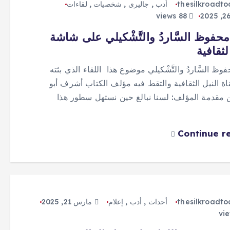
thesilkroadt
أدب
,
جاليري
,
شخصيات
,
لقاءات
88 views
نجيب محفوظ ‎السَّاردُ والتَّشْكيلي على شاشة
لثقافية
نجيب محفوظ ‎السَّاردُ والتَّشْكيلي موضوع هذا اللقاء الذي بثته
ة النيل الثقافية والتقط فيه مؤلف الكتاب أشرف أبو
زيد ‎من مقدمة المؤلف: لسنا نبالغ حين نستهل سطور هذا
Continue r
thesilkroadt
أحداث
,
أدب
,
إعلام
مارس 21, 2025