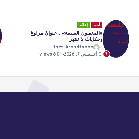
أدب
إعلام
«المغفلون السبعة».. عنوانٌ مراوغ
وحكاياتٌ لا تنتهي
thesilkroadtoday
أغسطس 7, 2026
8 views
3