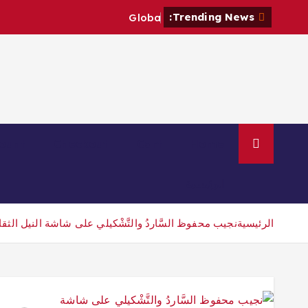
Trending News:
G
l
o
b
a
l
P
ount
Checkout
Cart
Home
الرئيسية
الرئيسية
نجيب محفوظ ‎السَّاردُ والتَّشْكيلي على شاشة النيل الثقافية