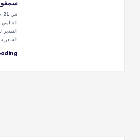
سمفوني
في
التقدير 
الشعرية
eading