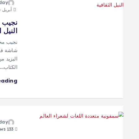
oday
أبريل 26, 2025
النيل ا
شاشة قنا
الي
الكتاب…
eading
oday
133 views