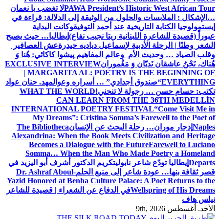
PAWA President’s Historic West African Tour
لا تغضب يا نعمان
…الإشكال : الملابسات والحلول
من الوثيقة إلى الدلالة: قراءة في
إبستمولوجيا الكتابة التاريخية عند أحمد التوفيق
وكانت البداية
عبوراً (قصيدة للشاعرة اللبنانية ريتا نجيب نفاع)
إيطاليا… حيث يصبح
الشعر وطنًا | الرحلة الأدبية لإسماعيل دياديه حيدرة
عش العصافير
وقلب الصياد … وحديث الأم وعالم المفاهيم
پیشوا کاکائي: هُنا وَ
هُناك، نَحْنُ عاشقان نَديّان وَ مَغْموران
EXCLUSIVE INTERVIEW
| MARGARITA AL: POETRY IS THE BEGINNING OF
EVERYTHING
“صندوق أجدادي” … أسراره وعوالمه
د. حنان عواد
تكتب: حسام حسن … رجولة لا تنحني!
WHAT THE WORLD
CAN LEARN FROM THE 36TH MEDELLÍN
INTERNATIONAL POETRY FESTIVAL
“Come Visit Me in
My Dreams”: Cristina Somma’s Farewell to the Poet of
Naples
إدجار موران… رحلة البحث عن الإنسان
The Bibliotheca
Alexandrina: When the Book Meets Civilization and Heritage
Becomes a Dialogue with the Future
Farewell to Luciano
Somma… When the Man Who Made Poetry a Homeland
Departs
إيطاليا تودّع شاعر نابولي
تكريم الدكتور أشرف أبو اليزيد في
قصر ثقافة بنها… عودة شاعر إلى منبع الحلم
Dr. Ashraf Aboul-
Yazid Honored at Benha Culture Palace: A Poet Returns to the
Wellspring of His Dreams
في الدفاع عن الشعراء | قصيدة للشاعر
نيلس هاف
الأحد. أغسطس 9th, 2026