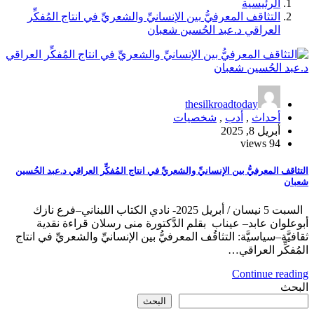
الرئيسية
التثاقف المعرفيُّ ‎بين الإنسانيِّ والشعريِّ في انتاج المُفكِّر
العراقي د.عبد الحُسين شعبان
thesilkroadtoday
أحداث
,
أدب
,
شخصيات
أبريل 8, 2025
94 views
التثاقف المعرفيُّ ‎بين الإنسانيِّ والشعريِّ في انتاج المُفكِّر العراقي د.عبد الحُسين
شعبان
السبت 5 نيسان / أبريل 2025- نادي الكتاب اللبناني–فرع نازك
أبوعلوان عابد– عيناب بقلم الدَّكتورة منى رسلان قراءة نقدية
ثقافيَّة–سياسيَّة: التثاقُف المعرفيُّ بين الإنسانيِّ والشعريِّ في انتاج
المُفكِّر العراقي…
Continue reading
البحث
البحث