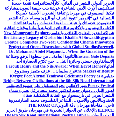
الحرير الدولي للشعر في ألماتي، كازاخستان
دراسة نقدية جديدة
تستكشف الإرث الأدبي للشاعرة عوشة بنت خليفة السويدي
مشاركة
نيكيتا أنيسيموف في مهرجان ثقافة الشعوب الأصلية لأمريكا
الشمالية في “إثنومير”
تتويج أشرف أبو اليزيد بوسام حركة الشعر
العظيم
هذه عدساتك يا عبلة … لعبة العدسات وما وراءها
اتحاد
الكتاب التونسيين والأكاديمية الثقافية الدولية بألمانيا يوقعان اتفاقية
شراكة لتعزيز التعاون الثقافي والعلمي
New Monograph Explores
the Literary Legacy of Ousha bint Khalifa Al Suwaidi
Egyptian
Creator Completes Two-Year Confidential Cinema Innovation
Project and Opens Discussions with Global Studios
Farewell,
Dr. Mohamed Abdel Maqsoud… When the Guardian of the
Eastern Gate Departs
الثانوية العامة… بين سطوة الرقم وصناعة
الإنسان
فاروق حسني وجائزة النيل… حين تكرّم الحضارة أحد
أبنائها
Farouk Hosny and the Nile Award: When Egypt Honors
the Makers of Beauty
فرج سليمان… عزف متميز ومشروع
ضبابي
Kyrgyz Poet Altynai Temirova Celebrates Poetry as a
Bridge Between Civilizations at the 6th Silk Road International
Poetry Festival
عبور الأطلس نحو المستقبل على صهوة الحنين
قمر
لعبور الليل … ديوان جديد للدكتور محمد سعد برغل يضيء سماء
الشعر العربي في باريس
حوار مع الفنانة التشكيلية هيفاء
الجندوبي
الأبيض والأسود… للشاعر الفيلسوف محمد الشارني
مروة
ناجي.. مفاجأة مهرجان دڨة الدولي
THE ROAR OF
SILENCE
الإعلان عن الجوائز الشعرية في مهرجان طريق الحرير
الدولي السادس
The 6th Silk Road International Poetry Festival