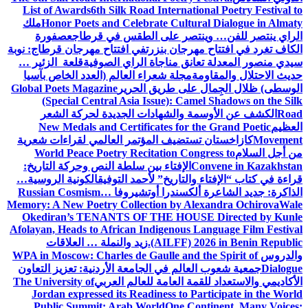
List of Awards
6th Silk Road International Poetry Festival to
Honor Poets and Celebrate Cultural Dialogue in Almaty
ملك
الراي ينتصر للفن… وينتصر على الطقس في قرطاج
عصفورة
الكاف تغرد في افتتاح مهرجان بنزرت
في افتتاح مهرجان قرطاج: نوبة
سيدي منصور المعدلة تعانق مناجاة الراي الصوفية
قلعة الزئير …
حديث الاحتلال والمقاومة
مجلة شعراء العالم (العدد الخاص بآسيا
الوسطى) ظلال الجِمال على طريق الحرير
Global Poets Magazine
(Special Central Asia Issue): Camel Shadows on the Silk
Road
الكشف عن الأوسمة والشهادات الجديدة لحركة الشعر
العظيم
New Medals and Certificates for the Grand Poetic
Movement
كازاخستان تستضيف المؤتمر العالمي لقراءات شعرية
من أجل السلام
World Peace Poetry Recitation Congress to
Convene in Kazakhstan
الإفتاء بين سلطة النص وحركة التاريخ:
قراءة في كتاب “الإفتاء والتاريخ” لأحمد التوفيق
الكونية الروسية…
الذاكرة: جديد الشاعرة ألكسندرا أوتشيروفا
Russian Cosmism…
Memory: A New Poetry Collection by Alexandra Ochirova
Wale
Okediran’s TENANTS OF THE HOUSE Directed by Kunle
Afolayan, Heads to African Indigenous Language Film Festival
(AILFF) 2026 in Benin Republic.
زيد والنملة … العلاقات
والدروس
WPA in Moscow: Charles de Gaulle and the Spirit of
Dialogue
جمعية شعوب العالم في الجامعة الأردنية: تعزيز التعاون
الأكاديمي والاستعداد للقمة العامة للعالم العربي
The University of
Jordan expressed its Readiness to Participate in the World
Public Summit: Arab World
One Continent, Many Voices: