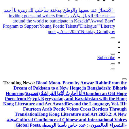
- الأشجارُ عند بعضِها والوطنُ مِدخَنة
-سأجلب لك زهرة يا أحمد
— Release
: الخيال والأدب
" inviting poets and writers from
around the world to participate in Kazakh
"Awwal Bayt"
Program to Support Young Poetic Talents
"Dialogue"
"Literary
"Nikolay Gumilyov و poet
Asia 2025
Subscribe
Trending News:
Blood Moon. Poem by Anwar Rahim
From the
Dream of Pakistan to a New Home in Bangladesh: Biharis
Abandon an Old Hope
أَنا أُحارِبُ أَيَّتُها الفَراشَةُ (قصيدة)
Honoring
Poets from Egypt, Kyrgyzstan, and Kazakhstan with the Hong
Kong Literature and Art Award
Beyond the Language, Vol. III:
Fourteen Arab Poetic Voices Cross Borders Through
Translation
Hong Kong Literature and Art 2026.2: A New
Cultural Confluence of Chinese and International Voices
مجلة
«الشعراء العالميون»: عدد خاص بآسيا الوسطى
Global Poets