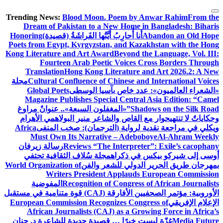
التجاوز
Trending News:
Blood Moon. Poem by Anwar Rahim
From the
إلى
Dream of Pakistan to a New Home in Bangladesh: Biharis
المحتوى
Abandon an Old Hope
أَنا أُحارِبُ أَيَّتُها الفَراشَةُ (قصيدة)
Honoring
Poets from Egypt, Kyrgyzstan, and Kazakhstan with the Hong
Kong Literature and Art Award
Beyond the Language, Vol. III:
Fourteen Arab Poetic Voices Cross Borders Through
Translation
Hong Kong Literature and Art 2026.2: A New
Cultural Confluence of Chinese and International Voices
مجلة
«الشعراء العالميون»: عدد خاص بآسيا الوسطى
Global Poets
Magazine Publishes Special Central Asia Edition: “Camel
Shadows on the Silk Road”
«المغفلون السبعة».. عنوانٌ مراوغ
وحكاياتٌ لا تنتهي
حوار مع القاص والشاعر منير البولاهمي
الأهرام
ويكلي في مراجعة نقدية لرواية (الترجمان): صخب المنفى
Africa
Must Own Its Narrative – Adeboboye
Al-Ahram Weekly
Reviews “The Interpreter”: Exile’s cacophany
رسالة زيرفان
أوسى إلى شيركو بيكس في ذكراه
مجلة سُلاف الثقافية تحتفي
بمهرجان طريق الحرير الدولي للشعر والفن
World Organization of
Writers President Applauds European Commission
Recognition of Congress of African Journalists
المفوضية
الأوروبية: مؤتمر الصحفيين الأفارقة (CAJ) قوة متنامية في مستقبل
الإعلام الإفريقي
European Commission Recognizes Congress of
African Journalists (CAJ) as a Growing Force in Africa’s
Media Future
غزّة ليست خبرًا … قصيدة جديدة للشاعرة د. حنان