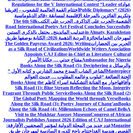
عواد
Regulations for the V International Contest “Leader of
Public Diplomacy” (2026)
اختتام القمة العالمية للشعوب – إفريقيا
وتكريم الفائزين بالمرحلة الإقليمية لمسابقة «قائد الدبلوماسية
الشعبية»
الحرب على الذاكرة.. الحرب على الكتب
The 6th Silk
Road International Poetry Art Festival Concludes Successfully
in Almaty, Kazakhstan
عندليب الماندينج.. يحتفل بالذكرى الستين
لمهرجان الحمامات
جائزة البردية الذهبية 2026: الكتابة بوصفها طريق
الحرير بين الحضارات
The Golden Papyrus Award 2026: Writing
as a Silk Road of Civilizations
Worldwide Writers Association
Appoints CAJ Editor-in-Chief as Literature Cultural
Ambassador for Nigeria
مفتاح جدتي … حكايا الأسرار
والرسائل
Books Along the Silk Road (5): Deciphering a
Masterpiece
الشاعر الشاب المبدع محمد الشارني و كتابه الأول ”
الجنة الضائعة “
غيلوب وعالمه المقلوب … حديث العوالم
وآفاقها
حوار مع الفنانة التشكيلية اسراء كاظم
Books Along the
Silk Road (1): Blue Stream Reflecting the Moon, Integrity
Fragrant Through Public Service
Books Along the Silk Road (2)
The Global Poet: Mapping the World through Verse
Books
Along the Silk Road (3): Poetry Journey of Chang’an
Books
Along the Silk Road (4): Millennium Echoes of Camel Bells
A
Visit to the Mukhtar Auezov Museum
Congress of African
Journalists Publishes August 2026 Edition of CAJ International
Magazine
عدد جديد من المجلة الدولية لمؤتمر الصحفيين الأفارقة:
القصص هندسة الغد
اختتام ناجح للدورة السادسة لمهرجان طريق