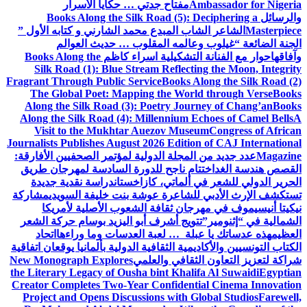
Ambassador for Nigeria
مفتاح جدتي … حكايا الأسرار
والرسائل
Books Along the Silk Road (5): Deciphering a
Masterpiece
الشاعر الشاب المبدع محمد الشارني و كتابه الأول ”
الجنة الضائعة “
غيلوب وعالمه المقلوب … حديث العوالم
وآفاقها
حوار مع الفنانة التشكيلية اسراء كاظم
Books Along the
Silk Road (1): Blue Stream Reflecting the Moon, Integrity
Fragrant Through Public Service
Books Along the Silk Road (2)
The Global Poet: Mapping the World through Verse
Books
Along the Silk Road (3): Poetry Journey of Chang’an
Books
Along the Silk Road (4): Millennium Echoes of Camel Bells
A
Visit to the Mukhtar Auezov Museum
Congress of African
Journalists Publishes August 2026 Edition of CAJ International
Magazine
عدد جديد من المجلة الدولية لمؤتمر الصحفيين الأفارقة:
القصص هندسة الغد
اختتام ناجح للدورة السادسة لمهرجان طريق
الحرير الدولي للشعر في ألماتي، كازاخستان
دراسة نقدية جديدة
تستكشف الإرث الأدبي للشاعرة عوشة بنت خليفة السويدي
مشاركة
نيكيتا أنيسيموف في مهرجان ثقافة الشعوب الأصلية لأمريكا
الشمالية في “إثنومير”
تتويج أشرف أبو اليزيد بوسام حركة الشعر
العظيم
هذه عدساتك يا عبلة … لعبة العدسات وما وراءها
اتحاد
الكتاب التونسيين والأكاديمية الثقافية الدولية بألمانيا يوقعان اتفاقية
شراكة لتعزيز التعاون الثقافي والعلمي
New Monograph Explores
the Literary Legacy of Ousha bint Khalifa Al Suwaidi
Egyptian
Creator Completes Two-Year Confidential Cinema Innovation
Project and Opens Discussions with Global Studios
Farewell,