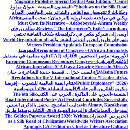
Magazine Publishes Special Central Asia Edition: “Camel
Shadows on the Silk Road”
«المغفلون السبعة».. عنوانٌ مراوغ
وحكاياتٌ لا تنتهي
حوار مع القاص والشاعر منير البولاهمي
الأهرام
ويكلي في مراجعة نقدية لرواية (الترجمان): صخب المنفى
Africa
Must Own Its Narrative – Adeboboye
Al-Ahram Weekly
Reviews “The Interpreter”: Exile’s cacophany
رسالة زيرفان
أوسى إلى شيركو بيكس في ذكراه
مجلة سُلاف الثقافية تحتفي
بمهرجان طريق الحرير الدولي للشعر والفن
World Organization of
Writers President Applauds European Commission
Recognition of Congress of African Journalists
المفوضية
الأوروبية: مؤتمر الصحفيين الأفارقة (CAJ) قوة متنامية في مستقبل
الإعلام الإفريقي
European Commission Recognizes Congress of
African Journalists (CAJ) as a Growing Force in Africa’s
Media Future
غزّة ليست خبرًا … قصيدة جديدة للشاعرة د. حنان
عواد
Regulations for the V International Contest “Leader of
Public Diplomacy” (2026)
اختتام القمة العالمية للشعوب – إفريقيا
وتكريم الفائزين بالمرحلة الإقليمية لمسابقة «قائد الدبلوماسية
الشعبية»
الحرب على الذاكرة.. الحرب على الكتب
The 6th Silk
Road International Poetry Art Festival Concludes Successfully
in Almaty, Kazakhstan
عندليب الماندينج.. يحتفل بالذكرى الستين
لمهرجان الحمامات
جائزة البردية الذهبية 2026: الكتابة بوصفها طريق
الحرير بين الحضارات
The Golden Papyrus Award 2026: Writing
as a Silk Road of Civilizations
Worldwide Writers Association
Appoints CAJ Editor-in-Chief as Literature Cultural