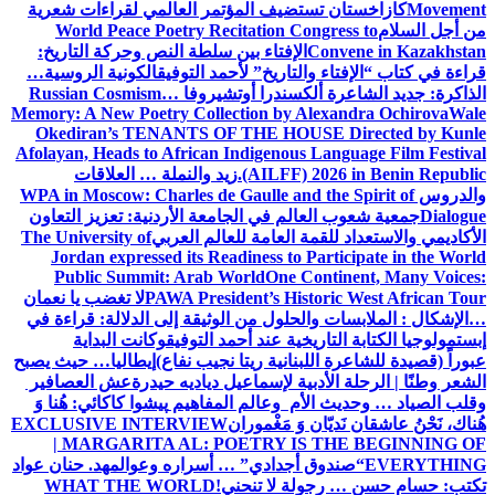
Movement
كازاخستان تستضيف المؤتمر العالمي لقراءات شعرية
من أجل السلام
World Peace Poetry Recitation Congress to
Convene in Kazakhstan
الإفتاء بين سلطة النص وحركة التاريخ:
قراءة في كتاب “الإفتاء والتاريخ” لأحمد التوفيق
الكونية الروسية…
الذاكرة: جديد الشاعرة ألكسندرا أوتشيروفا
Russian Cosmism…
Memory: A New Poetry Collection by Alexandra Ochirova
Wale
Okediran’s TENANTS OF THE HOUSE Directed by Kunle
Afolayan, Heads to African Indigenous Language Film Festival
(AILFF) 2026 in Benin Republic.
زيد والنملة … العلاقات
والدروس
WPA in Moscow: Charles de Gaulle and the Spirit of
Dialogue
جمعية شعوب العالم في الجامعة الأردنية: تعزيز التعاون
الأكاديمي والاستعداد للقمة العامة للعالم العربي
The University of
Jordan expressed its Readiness to Participate in the World
Public Summit: Arab World
One Continent, Many Voices:
PAWA President’s Historic West African Tour
لا تغضب يا نعمان
…الإشكال : الملابسات والحلول
من الوثيقة إلى الدلالة: قراءة في
إبستمولوجيا الكتابة التاريخية عند أحمد التوفيق
وكانت البداية
عبوراً (قصيدة للشاعرة اللبنانية ريتا نجيب نفاع)
إيطاليا… حيث يصبح
الشعر وطنًا | الرحلة الأدبية لإسماعيل دياديه حيدرة
عش العصافير
وقلب الصياد … وحديث الأم وعالم المفاهيم
پیشوا کاکائي: هُنا وَ
هُناك، نَحْنُ عاشقان نَديّان وَ مَغْموران
EXCLUSIVE INTERVIEW
| MARGARITA AL: POETRY IS THE BEGINNING OF
EVERYTHING
“صندوق أجدادي” … أسراره وعوالمه
د. حنان عواد
تكتب: حسام حسن … رجولة لا تنحني!
WHAT THE WORLD