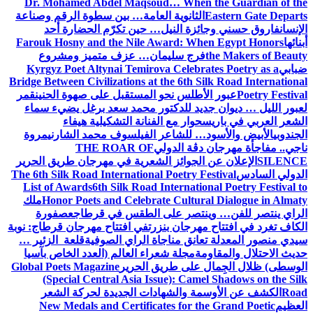
Dr. Mohamed Abdel Maqsoud… When the Guardian of the
Eastern Gate Departs
الثانوية العامة… بين سطوة الرقم وصناعة
الإنسان
فاروق حسني وجائزة النيل… حين تكرّم الحضارة أحد
أبنائها
Farouk Hosny and the Nile Award: When Egypt Honors
the Makers of Beauty
فرج سليمان… عزف متميز ومشروع
ضبابي
Kyrgyz Poet Altynai Temirova Celebrates Poetry as a
Bridge Between Civilizations at the 6th Silk Road International
Poetry Festival
عبور الأطلس نحو المستقبل على صهوة الحنين
قمر
لعبور الليل … ديوان جديد للدكتور محمد سعد برغل يضيء سماء
الشعر العربي في باريس
حوار مع الفنانة التشكيلية هيفاء
الجندوبي
الأبيض والأسود… للشاعر الفيلسوف محمد الشارني
مروة
ناجي.. مفاجأة مهرجان دڨة الدولي
THE ROAR OF
SILENCE
الإعلان عن الجوائز الشعرية في مهرجان طريق الحرير
الدولي السادس
The 6th Silk Road International Poetry Festival
List of Awards
6th Silk Road International Poetry Festival to
Honor Poets and Celebrate Cultural Dialogue in Almaty
ملك
الراي ينتصر للفن… وينتصر على الطقس في قرطاج
عصفورة
الكاف تغرد في افتتاح مهرجان بنزرت
في افتتاح مهرجان قرطاج: نوبة
سيدي منصور المعدلة تعانق مناجاة الراي الصوفية
قلعة الزئير …
حديث الاحتلال والمقاومة
مجلة شعراء العالم (العدد الخاص بآسيا
الوسطى) ظلال الجِمال على طريق الحرير
Global Poets Magazine
(Special Central Asia Issue): Camel Shadows on the Silk
Road
الكشف عن الأوسمة والشهادات الجديدة لحركة الشعر
العظيم
New Medals and Certificates for the Grand Poetic