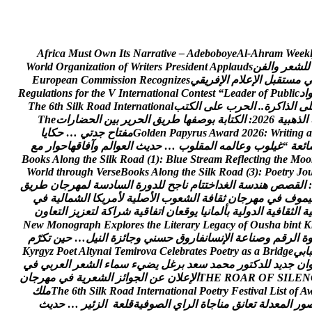
A
f
r
i
c
a
M
u
s
t
O
w
n
I
t
s
N
a
r
r
a
t
i
v
e
–
A
d
e
b
o
b
o
y
e
A
l
-
A
h
r
a
m
W
e
e
k
ل
ل
ش
ع
ر
و
ا
ل
ف
ن
s
d
u
a
l
p
p
A
t
n
e
d
i
s
e
r
P
s
r
e
t
i
r
W
f
o
n
o
i
t
a
z
i
n
a
g
r
O
d
l
r
o
W
م
س
ت
ق
ب
ل
ا
ل
ع
ل
م
ا
ل
ف
ر
ي
ق
ي
s
e
z
i
n
g
o
c
e
R
n
o
i
s
s
i
m
m
o
C
n
a
e
p
o
r
u
E
ا
د
c
i
l
b
u
P
f
o
r
e
d
a
e
L
“
t
s
e
t
n
o
C
l
a
n
o
i
t
a
n
r
e
t
n
I
V
e
h
t
r
o
f
s
n
o
i
t
a
l
u
g
e
R
ل
ى
ا
ل
ذ
ا
ك
ر
ة
.
.
ا
ل
ح
ر
ب
ع
ل
ى
ا
ل
ك
ت
ب
l
a
n
o
i
t
a
n
r
e
t
n
I
d
a
o
R
k
l
i
S
h
t
6
e
h
T
ا
ل
ذ
ه
ب
ي
ة
6
2
0
2
:
ا
ل
ك
ت
ا
ب
ة
ب
و
ص
ف
ه
ا
ط
ر
ي
ق
ا
ل
ح
ر
ي
ر
ب
ي
ن
ا
ل
ح
ض
ا
ر
ا
ت
e
h
T
a
g
n
i
t
i
r
W
:
6
2
0
2
d
r
a
w
A
s
u
r
y
p
a
P
n
e
d
l
o
G
م
ف
ت
ا
ح
ج
د
ت
ي
…
ح
ك
ا
ي
ا
ا
ئ
ع
ة
“
غ
ي
ل
و
ب
و
ع
ا
ل
م
ه
ا
ل
م
ق
ل
و
ب
…
ح
د
ي
ث
ا
ل
ع
و
ا
ل
م
و
آ
ف
ا
ق
ه
ا
ح
و
ا
ر
م
ع
B
o
o
k
s
A
l
o
n
g
t
h
e
S
i
l
k
R
o
a
d
(
1
)
:
B
l
u
e
S
t
r
e
a
m
R
e
f
l
e
c
t
i
n
g
t
h
e
M
o
o
W
o
r
l
d
t
h
r
o
u
g
h
V
e
r
s
e
B
o
o
k
s
A
l
o
n
g
t
h
e
S
i
l
k
R
o
a
d
(
3
)
:
P
o
e
t
r
y
J
o
:
ا
ل
ق
ص
ص
ه
ن
د
س
ة
ا
ل
غ
د
ا
خ
ت
ت
ا
م
ن
ا
ج
ح
ل
ل
د
و
ر
ة
ا
ل
س
ا
د
س
ة
ل
م
ه
ر
ج
ا
ن
ط
ر
ي
ق
ي
م
و
ف
ف
ي
م
ه
ر
ج
ا
ن
ث
ق
ا
ف
ة
ا
ل
ش
ع
و
ب
ا
ل
ص
ل
ي
ة
ل
م
ر
ي
ك
ا
ا
ل
ش
م
ا
ل
ي
ة
ف
ي
ي
ة
ا
ل
ث
ق
ا
ف
ي
ة
ا
ل
د
و
ل
ي
ة
ب
أ
ل
م
ا
ن
ي
ا
ي
و
ق
ع
ا
ن
ا
ت
ف
ا
ق
ي
ة
ش
ر
ا
ك
ة
ل
ت
ع
ز
ي
ز
ا
ل
ت
ع
ا
و
ن
N
e
w
M
o
n
o
g
r
a
p
h
E
x
p
l
o
r
e
s
t
h
e
L
i
t
e
r
a
r
y
L
e
g
a
c
y
o
f
O
u
s
h
a
b
i
n
t
K
ة
ا
ل
ر
ق
م
و
ص
ن
ا
ع
ة
ا
ل
ن
س
ا
ن
ف
ا
ر
و
ق
ح
س
ن
ي
و
ج
ا
ئ
ز
ة
ا
ل
ن
ي
ل
…
ح
ي
ن
ت
ك
ر
م
ب
ا
ب
ي
e
g
d
i
r
B
a
s
a
y
r
t
e
o
P
s
e
t
a
r
b
e
l
e
C
a
v
o
r
i
m
e
T
i
a
n
y
t
l
A
t
e
o
P
z
y
g
r
y
K
ا
ن
ج
د
ي
د
ل
ل
د
ك
ت
و
ر
م
ح
م
د
س
ع
د
ب
ر
غ
ل
ي
ض
ي
ء
س
م
ا
ء
ا
ل
ش
ع
ر
ا
ل
ع
ر
ب
ي
ف
ي
N
E
L
I
S
F
O
R
A
O
R
E
H
T
ا
ل
ع
ل
ن
ع
ن
ا
ل
ج
و
ا
ئ
ز
ا
ل
ش
ع
ر
ي
ة
ف
ي
م
ه
ر
ج
ا
ن
A
f
o
t
s
i
L
l
a
v
i
t
s
e
F
y
r
t
e
o
P
l
a
n
o
i
t
a
n
r
e
t
n
I
d
a
o
R
k
l
i
S
h
t
6
e
h
T
م
ل
ك
و
ر
ا
ل
م
ع
د
ل
ة
ت
ع
ا
ن
ق
م
ن
ا
ج
ا
ة
ا
ل
ر
ا
ي
ا
ل
ص
و
ف
ي
ة
ق
ل
ع
ة
ا
ل
ز
ئ
ي
ر
…
ح
د
ي
ث