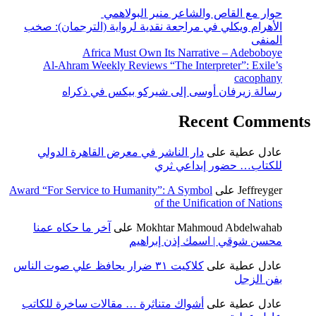
حوار مع القاص والشاعر منير البولاهمي
الأهرام ويكلي في مراجعة نقدية لرواية (الترجمان): صخب
المنفى
Africa Must Own Its Narrative – Adeboboye
Al-Ahram Weekly Reviews “The Interpreter”: Exile’s
cacophany
رسالة زيرفان أوسى إلى شيركو بيكس في ذكراه
Recent Comments
عادل عطية
على
دار الناشر في معرض القاهرة الدولي
للكتاب… حضور إبداعي ثري
Jeffreyger
على
Award “For Service to Humanity”: A Symbol
of the Unification of Nations
Mokhtar Mahmoud Abdelwahab
على
آخر ما حكاه عمنا
محسن شوقي | اسمك إذن إبراهيم
عادل عطية
على
كلاكيت ٣١ ضرار يحافظ علي صوت الناس
بفن الزجل
عادل عطية
على
أشواك متناثرة … مقالات ساخرة للكاتب