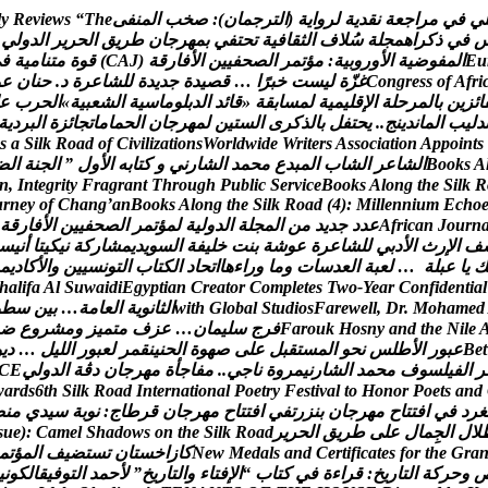
ي
ف
ي
م
ر
ا
ج
ع
ة
ن
ق
د
ي
ة
ل
ر
و
ا
ي
ة
(
ا
ل
ت
ر
ج
م
ا
ن
)
:
ص
خ
ب
ا
ل
م
ن
ف
ى
e
h
T
“
s
w
e
i
v
e
R
y
l
ف
ي
ذ
ك
ر
ا
ه
م
ج
ل
ة
س
ل
ف
ا
ل
ث
ق
ا
ف
ي
ة
ت
ح
ت
ف
ي
ب
م
ه
ر
ج
ا
ن
ط
ر
ي
ق
ا
ل
ح
ر
ي
ر
ا
ل
د
و
ل
ي
u
E
ا
ل
م
ف
و
ض
ي
ة
ا
ل
و
ر
و
ب
ي
ة
:
م
ؤ
ت
م
ر
ا
ل
ص
ح
ف
ي
ي
ن
ا
ل
ف
ا
ر
ق
ة
(
J
A
C
)
ق
و
ة
م
ت
ن
ا
م
ي
ة
ف
ي
i
r
f
A
f
o
s
s
e
r
g
n
o
C
غ
ز
ة
ل
ي
س
ت
خ
ب
ر
ا
…
ق
ص
ي
د
ة
ج
د
ي
د
ة
ل
ل
ش
ا
ع
ر
ة
د
.
ح
ن
ا
ن
ع
و
ا
ئ
ز
ي
ن
ب
ا
ل
م
ر
ح
ل
ة
ا
ل
ق
ل
ي
م
ي
ة
ل
م
س
ا
ب
ق
ة
«
ق
ا
ئ
د
ا
ل
د
ب
ل
و
م
ا
س
ي
ة
ا
ل
ش
ع
ب
ي
ة
»
ا
ل
ح
ر
ب
ع
د
ل
ي
ب
ا
ل
م
ا
ن
د
ي
ن
ج
.
.
ي
ح
ت
ف
ل
ب
ا
ل
ذ
ك
ر
ى
ا
ل
س
ت
ي
ن
ل
م
ه
ر
ج
ا
ن
ا
ل
ح
م
ا
م
ا
ت
ج
ا
ئ
ز
ة
ا
ل
ب
ر
د
ي
ة
s
a
S
i
l
k
R
o
a
d
o
f
C
i
v
i
l
i
z
a
t
i
o
n
s
W
o
r
l
d
w
i
d
e
W
r
i
t
e
r
s
A
s
s
o
c
i
a
t
i
o
n
A
p
p
o
i
n
t
s
A
s
k
o
o
B
ا
ل
ش
ا
ع
ر
ا
ل
ش
ا
ب
ا
ل
م
ب
د
ع
م
ح
م
د
ا
ل
ش
ا
ر
ن
ي
و
ك
ت
ا
ب
ه
ا
ل
و
ل
”
ا
ل
ج
ن
ة
ا
ل
ض
n
,
I
n
t
e
g
r
i
t
y
F
r
a
g
r
a
n
t
T
h
r
o
u
g
h
P
u
b
l
i
c
S
e
r
v
i
c
e
B
o
o
k
s
A
l
o
n
g
t
h
e
S
i
l
k
R
u
r
n
e
y
o
f
C
h
a
n
g
’
a
n
B
o
o
k
s
A
l
o
n
g
t
h
e
S
i
l
k
R
o
a
d
(
4
)
:
M
i
l
l
e
n
n
i
u
m
E
c
h
o
n
r
u
o
J
n
a
c
i
r
f
A
ع
د
د
ج
د
ي
د
م
ن
ا
ل
م
ج
ل
ة
ا
ل
د
و
ل
ي
ة
ل
م
ؤ
ت
م
ر
ا
ل
ص
ح
ف
ي
ي
ن
ا
ل
ف
ا
ر
ق
ة
ف
ا
ل
ر
ث
ا
ل
د
ب
ي
ل
ل
ش
ا
ع
ر
ة
ع
و
ش
ة
ب
ن
ت
خ
ل
ي
ف
ة
ا
ل
س
و
ي
د
ي
م
ش
ا
ر
ك
ة
ن
ي
ك
ي
ت
ا
أ
ن
ي
س
ك
ي
ا
ع
ب
ل
ة
…
ل
ع
ب
ة
ا
ل
ع
د
س
ا
ت
و
م
ا
و
ر
ا
ء
ه
ا
ا
ت
ح
ا
د
ا
ل
ك
ت
ا
ب
ا
ل
ت
و
ن
س
ي
ي
ن
و
ا
ل
ك
ا
د
ي
م
h
a
l
i
f
a
A
l
S
u
w
a
i
d
i
E
g
y
p
t
i
a
n
C
r
e
a
t
o
r
C
o
m
p
l
e
t
e
s
T
w
o
-
Y
e
a
r
C
o
n
f
i
d
e
n
t
i
a
l
d
e
m
a
h
o
M
.
r
D
,
l
l
e
w
e
r
a
F
s
o
i
d
u
t
S
l
a
b
o
l
G
h
t
i
w
ا
ل
ث
ا
ن
و
ي
ة
ا
ل
ع
ا
م
ة
…
ب
ي
ن
س
ط
و
e
l
i
N
e
h
t
d
n
a
y
n
s
o
H
k
u
o
r
a
F
ف
ر
ج
س
ل
ي
م
ا
ن
…
ع
ز
ف
م
ت
م
ي
ز
و
م
ش
ر
و
ع
ض
t
e
B
ع
ب
و
ر
ا
ل
ط
ل
س
ن
ح
و
ا
ل
م
س
ت
ق
ب
ل
ع
ل
ى
ص
ه
و
ة
ا
ل
ح
ن
ي
ن
ق
م
ر
ل
ع
ب
و
ر
ا
ل
ل
ي
ل
…
د
ي
و
ر
ا
ل
ف
ي
ل
س
و
ف
م
ح
م
د
ا
ل
ش
ا
ر
ن
ي
م
ر
و
ة
ن
ا
ج
ي
.
.
م
ف
ا
ج
أ
ة
م
ه
ر
ج
ا
ن
د
ڨ
ة
ا
ل
د
و
ل
ي
E
C
w
a
r
d
s
6
t
h
S
i
l
k
R
o
a
d
I
n
t
e
r
n
a
t
i
o
n
a
l
P
o
e
t
r
y
F
e
s
t
i
v
a
l
t
o
H
o
n
o
r
P
o
e
t
s
a
n
d
غ
ر
د
ف
ي
ا
ف
ت
ت
ا
ح
م
ه
ر
ج
ا
ن
ب
ن
ز
ر
ت
ف
ي
ا
ف
ت
ت
ا
ح
م
ه
ر
ج
ا
ن
ق
ر
ط
ا
ج
:
ن
و
ب
ة
س
ي
د
ي
م
ن
ص
ل
ل
ا
ل
ج
م
ا
ل
ع
ل
ى
ط
ر
ي
ق
ا
ل
ح
ر
ي
ر
d
a
o
R
k
l
i
S
e
h
t
n
o
s
w
o
d
a
h
S
l
e
m
a
C
:
)
e
u
s
a
r
G
e
h
t
r
o
f
s
e
t
a
c
i
f
i
t
r
e
C
d
n
a
s
l
a
d
e
M
w
e
N
ك
ا
ز
ا
خ
س
ت
ا
ن
ت
س
ت
ض
ي
ف
ا
ل
م
ؤ
ت
م
و
ح
ر
ك
ة
ا
ل
ت
ا
ر
ي
خ
:
ق
ر
ا
ء
ة
ف
ي
ك
ت
ا
ب
“
ا
ل
ف
ت
ا
ء
و
ا
ل
ت
ا
ر
ي
خ
”
ل
ح
م
د
ا
ل
ت
و
ف
ي
ق
ا
ل
ك
و
ن
ي