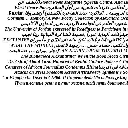
s
I
a
i
s
A
l
a
r
t
n
e
C
l
a
i
c
e
p
S
(
e
n
i
z
a
g
a
M
s
t
e
o
P
l
a
b
o
l
G
ا
ل
ك
ش
ف
ع
ن
ر
ا
ل
ع
ا
ل
م
ي
ل
ق
ر
ا
ء
ا
ت
ش
ع
ر
ي
ة
م
ن
أ
ج
ل
ا
ل
س
ل
م
y
r
t
e
o
P
e
c
a
e
P
d
l
r
o
W
ة
ا
ل
ر
و
س
ي
ة
…
ا
ل
ذ
ا
ك
ر
ة
:
ج
د
ي
د
ا
ل
ش
ا
ع
ر
ة
أ
ل
ك
س
ن
د
ر
ا
أ
و
ت
ش
ي
ر
و
ف
ا
n
a
i
s
s
u
R
C
o
s
m
i
s
m
…
M
e
m
o
r
y
:
A
N
e
w
P
o
e
t
r
y
C
o
l
l
e
c
t
i
o
n
b
y
A
l
e
x
a
n
d
r
a
O
c
ش
ع
و
ب
ا
ل
ع
ا
ل
م
ف
ي
ا
ل
ج
ا
م
ع
ة
ا
ل
ر
د
ن
ي
ة
:
ت
ع
ز
ي
ز
ا
ل
ت
ع
ا
و
ن
ا
ل
ك
ا
د
ي
م
ي
T
h
e
U
n
i
v
e
r
s
i
t
y
o
f
J
o
r
d
a
n
e
x
p
r
e
s
s
e
d
i
t
s
R
e
a
d
i
n
e
s
s
t
o
P
a
r
t
i
c
i
p
a
t
e
i
n
ف
ي
ق
و
ك
ا
ن
ت
ا
ل
ب
د
ا
ي
ة
ع
ب
و
ر
ا
(
ق
ص
ي
د
ة
ل
ل
ش
ا
ع
ر
ة
ا
ل
ل
ب
ن
ا
ن
ي
ة
ر
ي
ت
ا
ن
ج
ي
ب
و
ا
ک
ا
ک
ا
ئ
ي
:
ه
ن
ا
و
ه
ن
ا
ك
،
ن
ح
ن
ع
ا
ش
ق
ا
ن
ن
د
ي
ا
ن
و
م
غ
م
و
ر
ا
ن
E
V
I
S
U
L
C
X
E
ا
د
ت
ك
ت
ب
:
ح
س
ا
م
ح
س
ن
…
ر
ج
و
ل
ة
ل
ت
ن
ح
ن
ي
!
D
L
R
O
W
E
H
T
T
A
H
W
M
H
T
6
3
E
H
T
M
O
R
F
N
R
A
E
L
N
A
C
إ
د
ج
ا
ر
م
و
ر
ا
ن
…
ر
ح
ل
ة
ا
ل
ب
ح
ث
T
h
e
B
i
b
l
i
o
t
h
e
c
a
A
l
e
x
a
n
d
r
i
n
a
:
W
h
e
n
t
h
e
B
o
o
k
M
e
e
t
s
C
i
v
i
l
D
r
.
A
s
h
r
a
f
A
b
o
u
l
-
Y
a
z
i
d
H
o
n
o
r
e
d
a
t
B
e
n
h
a
C
u
l
t
u
r
e
P
a
l
a
c
e
:
A
P
o
ح
ا
ف
ة
ف
ي
أ
ف
ر
ي
ق
ي
ا
g
n
i
s
i
R
s
n
m
e
d
n
o
C
s
t
s
i
l
a
n
r
u
o
J
n
a
c
i
r
f
A
f
o
s
s
e
r
g
n
o
C
A
t
t
a
c
k
s
o
n
P
r
e
s
s
F
r
e
e
d
o
m
A
c
r
o
s
s
A
f
r
i
c
a
P
o
e
t
r
y
I
g
n
i
t
e
s
t
h
e
S
o
ي
ح
ت
ذ
ى
ب
ه
a
l
l
e
d
a
i
V
a
l
l
e
d
o
t
t
e
g
o
r
P
l
I
:
à
t
l
i
v
i
C
a
t
n
e
v
i
D
e
h
c
o
i
g
g
a
i
V
n
U
П
у
т
е
ш
е
с
т
в
и
е
р
е
к
и
в
п
у
т
и
:
ж
и
з
н
е
н
н
ы
й
п
у
т
ь
д
о
к
т
о
р
а