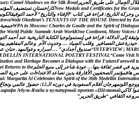
ل
ل
ا
ل
ج
م
ا
ل
ع
ل
ى
ط
ر
ي
ق
ا
ل
ح
ر
ي
ر
d
a
o
R
k
l
i
S
e
h
t
n
o
s
w
o
d
a
h
S
l
e
m
a
C
:
)
e
u
s
a
r
G
e
h
t
r
o
f
s
e
t
a
c
i
f
i
t
r
e
C
d
n
a
s
l
a
d
e
M
w
e
N
ك
ا
ز
ا
خ
س
ت
ا
ن
ت
س
ت
ض
ي
ف
ا
ل
م
ؤ
ت
م
و
ح
ر
ك
ة
ا
ل
ت
ا
ر
ي
خ
:
ق
ر
ا
ء
ة
ف
ي
ك
ت
ا
ب
“
ا
ل
ف
ت
ا
ء
و
ا
ل
ت
ا
ر
ي
خ
”
ل
ح
م
د
ا
ل
ت
و
ف
ي
ق
ا
ل
ك
و
ن
ي
h
i
r
o
v
a
W
a
l
e
O
k
e
d
i
r
a
n
’
s
T
E
N
A
N
T
S
O
F
T
H
E
H
O
U
S
E
D
i
r
e
c
t
e
d
b
y
K
u
u
g
o
l
a
i
D
f
o
t
i
r
i
p
S
e
h
t
d
n
a
e
l
l
u
a
G
e
d
s
e
l
r
a
h
C
:
w
o
c
s
o
M
n
i
A
P
W
ج
م
ع
ي
ة
t
h
e
W
o
r
l
d
P
u
b
l
i
c
S
u
m
m
i
t
:
A
r
a
b
W
o
r
l
d
O
n
e
C
o
n
t
i
n
e
n
t
,
M
a
n
y
V
o
i
c
e
s
:
و
ث
ي
ق
ة
إ
ل
ى
ا
ل
د
ل
ل
ة
:
ق
ر
ا
ء
ة
ف
ي
إ
ب
س
ت
م
و
ل
و
ج
ي
ا
ا
ل
ك
ت
ا
ب
ة
ا
ل
ت
ا
ر
ي
خ
ي
ة
ع
ن
د
أ
ح
م
د
ا
ل
ت
و
ح
ي
د
ر
ة
ع
ش
ا
ل
ع
ص
ا
ف
ي
ر
و
ق
ل
ب
ا
ل
ص
ي
ا
د
…
و
ح
د
ي
ث
ا
ل
م
و
ع
ا
ل
م
ا
ل
م
ف
ا
ه
ي
م
پ
ی
ش
R
A
M
|
W
E
I
V
R
E
T
N
I
“
ص
ن
د
و
ق
أ
ج
د
ا
د
ي
”
…
أ
س
ر
ا
ر
ه
و
ع
و
ا
ل
م
ه
د
.
ح
ن
ا
ن
ع
و
E
D
E
L
L
Í
N
I
N
T
E
R
N
A
T
I
O
N
A
L
P
O
E
T
R
Y
F
E
S
T
I
V
A
L
“
C
o
m
e
V
i
s
i
t
i
z
a
t
i
o
n
a
n
d
H
e
r
i
t
a
g
e
B
e
c
o
m
e
s
a
D
i
a
l
o
g
u
e
w
i
t
h
t
h
e
F
u
t
u
r
e
F
a
r
e
w
e
l
l
t
ي
ز
ي
د
ف
ي
ق
ص
ر
ث
ق
ا
ف
ة
ب
ن
ه
ا
…
ع
و
د
ة
ش
ا
ع
ر
إ
ل
ى
م
ن
ب
ع
ا
ل
ح
ل
م
e
h
t
o
t
s
n
r
u
t
e
R
t
e
ه
ا
ف
م
ؤ
ت
م
ر
ا
ل
ص
ح
ف
ي
ي
ن
ا
ل
ف
ا
ر
ق
ة
ي
د
ي
ن
ت
ص
ا
ع
د
ا
ل
ع
ت
د
ا
ء
ا
ت
ع
ل
ى
ح
ر
ي
ة
ا
ل
ص
u
l
:
M
a
r
g
a
r
i
t
a
A
l
C
e
l
e
b
r
a
t
e
s
t
h
e
S
p
i
r
i
t
o
f
t
h
e
3
6
t
h
M
e
d
e
l
l
í
n
I
n
t
e
r
n
a
t
i
o
و
ج
ع
ا
ل
ل
و
ن
م
ه
ر
ج
ا
ن
أ
ف
ل
م
ا
ل
س
ع
و
د
ي
ة
ف
ي
د
و
ر
ت
ه
ا
ل
ـ
2
1
:
ح
ض
و
ر
ع
ا
ل
م
ي
و
ن
ج
ا
ح
و
ا
ك
ا
ك
ي
й
ы
в
о
к
л
ё
Ш
«
т
к
е
о
р
п
й
ы
н
р
у
т
ь
л
у
к
и
а
д
и
з
Я
-
ь
л
у
б
А
а
ф
а
р
ш
А
ر
و
ع
ه
ا
ل
ث
ق
ا
ف
ي
“
ط
ر
ي
ق
ا
ل
ح
ر
ي
ر
”