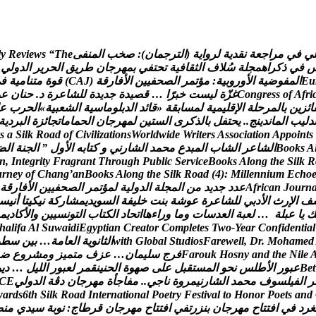
ي
ف
ي
م
ر
ا
ج
ع
ة
ن
ق
د
ي
ة
ل
ر
و
ا
ي
ة
(
ا
ل
ت
ر
ج
م
ا
ن
)
:
ص
خ
ب
ا
ل
م
ن
ف
ى
e
h
T
“
s
w
e
i
v
e
R
y
l
ف
ي
ذ
ك
ر
ا
ه
م
ج
ل
ة
س
ل
ف
ا
ل
ث
ق
ا
ف
ي
ة
ت
ح
ت
ف
ي
ب
م
ه
ر
ج
ا
ن
ط
ر
ي
ق
ا
ل
ح
ر
ي
ر
ا
ل
د
و
ل
ي
u
E
ا
ل
م
ف
و
ض
ي
ة
ا
ل
و
ر
و
ب
ي
ة
:
م
ؤ
ت
م
ر
ا
ل
ص
ح
ف
ي
ي
ن
ا
ل
ف
ا
ر
ق
ة
(
J
A
C
)
ق
و
ة
م
ت
ن
ا
م
ي
ة
ف
ي
i
r
f
A
f
o
s
s
e
r
g
n
o
C
غ
ز
ة
ل
ي
س
ت
خ
ب
ر
ا
…
ق
ص
ي
د
ة
ج
د
ي
د
ة
ل
ل
ش
ا
ع
ر
ة
د
.
ح
ن
ا
ن
ع
و
ا
ئ
ز
ي
ن
ب
ا
ل
م
ر
ح
ل
ة
ا
ل
ق
ل
ي
م
ي
ة
ل
م
س
ا
ب
ق
ة
«
ق
ا
ئ
د
ا
ل
د
ب
ل
و
م
ا
س
ي
ة
ا
ل
ش
ع
ب
ي
ة
»
ا
ل
ح
ر
ب
ع
د
ل
ي
ب
ا
ل
م
ا
ن
د
ي
ن
ج
.
.
ي
ح
ت
ف
ل
ب
ا
ل
ذ
ك
ر
ى
ا
ل
س
ت
ي
ن
ل
م
ه
ر
ج
ا
ن
ا
ل
ح
م
ا
م
ا
ت
ج
ا
ئ
ز
ة
ا
ل
ب
ر
د
ي
ة
s
a
S
i
l
k
R
o
a
d
o
f
C
i
v
i
l
i
z
a
t
i
o
n
s
W
o
r
l
d
w
i
d
e
W
r
i
t
e
r
s
A
s
s
o
c
i
a
t
i
o
n
A
p
p
o
i
n
t
s
A
s
k
o
o
B
ا
ل
ش
ا
ع
ر
ا
ل
ش
ا
ب
ا
ل
م
ب
د
ع
م
ح
م
د
ا
ل
ش
ا
ر
ن
ي
و
ك
ت
ا
ب
ه
ا
ل
و
ل
”
ا
ل
ج
ن
ة
ا
ل
ض
n
,
I
n
t
e
g
r
i
t
y
F
r
a
g
r
a
n
t
T
h
r
o
u
g
h
P
u
b
l
i
c
S
e
r
v
i
c
e
B
o
o
k
s
A
l
o
n
g
t
h
e
S
i
l
k
R
u
r
n
e
y
o
f
C
h
a
n
g
’
a
n
B
o
o
k
s
A
l
o
n
g
t
h
e
S
i
l
k
R
o
a
d
(
4
)
:
M
i
l
l
e
n
n
i
u
m
E
c
h
o
n
r
u
o
J
n
a
c
i
r
f
A
ع
د
د
ج
د
ي
د
م
ن
ا
ل
م
ج
ل
ة
ا
ل
د
و
ل
ي
ة
ل
م
ؤ
ت
م
ر
ا
ل
ص
ح
ف
ي
ي
ن
ا
ل
ف
ا
ر
ق
ة
ف
ا
ل
ر
ث
ا
ل
د
ب
ي
ل
ل
ش
ا
ع
ر
ة
ع
و
ش
ة
ب
ن
ت
خ
ل
ي
ف
ة
ا
ل
س
و
ي
د
ي
م
ش
ا
ر
ك
ة
ن
ي
ك
ي
ت
ا
أ
ن
ي
س
ك
ي
ا
ع
ب
ل
ة
…
ل
ع
ب
ة
ا
ل
ع
د
س
ا
ت
و
م
ا
و
ر
ا
ء
ه
ا
ا
ت
ح
ا
د
ا
ل
ك
ت
ا
ب
ا
ل
ت
و
ن
س
ي
ي
ن
و
ا
ل
ك
ا
د
ي
م
h
a
l
i
f
a
A
l
S
u
w
a
i
d
i
E
g
y
p
t
i
a
n
C
r
e
a
t
o
r
C
o
m
p
l
e
t
e
s
T
w
o
-
Y
e
a
r
C
o
n
f
i
d
e
n
t
i
a
l
d
e
m
a
h
o
M
.
r
D
,
l
l
e
w
e
r
a
F
s
o
i
d
u
t
S
l
a
b
o
l
G
h
t
i
w
ا
ل
ث
ا
ن
و
ي
ة
ا
ل
ع
ا
م
ة
…
ب
ي
ن
س
ط
و
e
l
i
N
e
h
t
d
n
a
y
n
s
o
H
k
u
o
r
a
F
ف
ر
ج
س
ل
ي
م
ا
ن
…
ع
ز
ف
م
ت
م
ي
ز
و
م
ش
ر
و
ع
ض
t
e
B
ع
ب
و
ر
ا
ل
ط
ل
س
ن
ح
و
ا
ل
م
س
ت
ق
ب
ل
ع
ل
ى
ص
ه
و
ة
ا
ل
ح
ن
ي
ن
ق
م
ر
ل
ع
ب
و
ر
ا
ل
ل
ي
ل
…
د
ي
و
ر
ا
ل
ف
ي
ل
س
و
ف
م
ح
م
د
ا
ل
ش
ا
ر
ن
ي
م
ر
و
ة
ن
ا
ج
ي
.
.
م
ف
ا
ج
أ
ة
م
ه
ر
ج
ا
ن
د
ڨ
ة
ا
ل
د
و
ل
ي
E
C
w
a
r
d
s
6
t
h
S
i
l
k
R
o
a
d
I
n
t
e
r
n
a
t
i
o
n
a
l
P
o
e
t
r
y
F
e
s
t
i
v
a
l
t
o
H
o
n
o
r
P
o
e
t
s
a
n
d
غ
ر
د
ف
ي
ا
ف
ت
ت
ا
ح
م
ه
ر
ج
ا
ن
ب
ن
ز
ر
ت
ف
ي
ا
ف
ت
ت
ا
ح
م
ه
ر
ج
ا
ن
ق
ر
ط
ا
ج
:
ن
و
ب
ة
س
ي
د
ي
م
ن
ص