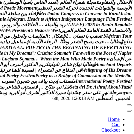
ا
ل
ح
ت
ل
ل
و
ا
ل
م
ق
ا
و
م
ة
م
ج
ل
ة
ش
ع
ر
ا
ء
ا
ل
ع
ا
ل
م
(
ا
ل
ع
د
د
ا
ل
خ
ا
ص
ب
آ
س
ي
ا
ا
ل
و
س
ط
ى
)
ظ
ا
ل
و
س
م
ة
و
ا
ل
ش
ه
ا
د
ا
ت
ا
ل
ج
د
ي
د
ة
ل
ح
ر
ك
ة
ا
ل
ش
ع
ر
ا
ل
ع
ظ
ي
م
t
n
e
m
e
v
o
M
c
i
t
e
o
P
d
n
n
a
t
s
h
k
a
z
a
K
n
i
e
n
e
v
n
o
C
o
t
s
s
e
r
g
n
o
C
n
o
i
t
a
t
i
c
e
R
ا
ل
ف
ت
ا
ء
ب
ي
ن
س
ل
ط
ة
ا
ل
ن
ص
n
l
e
A
f
o
l
a
y
a
n
,
H
e
a
d
s
t
o
A
f
r
i
c
a
n
I
n
d
i
g
e
n
o
u
s
L
a
n
g
u
a
g
e
F
i
l
m
F
e
s
t
i
v
a
l
c
i
l
b
u
p
e
R
n
i
n
e
B
n
i
6
2
0
2
)
F
F
L
I
A
(
.
ز
ي
د
و
ا
ل
ن
م
ل
ة
…
ا
ل
ع
ل
ق
ا
ت
و
ا
ل
د
ر
و
س
e
و
ا
ل
س
ت
ع
د
ا
د
ل
ل
ق
م
ة
ا
ل
ع
ا
م
ة
ل
ل
ع
ا
ل
م
ا
ل
ع
ر
ب
ي
t
s
e
W
c
i
r
o
t
s
i
H
s
’
t
n
e
d
i
s
e
r
P
A
W
A
P
r
u
o
T
n
a
c
i
r
f
A
ل
ت
غ
ض
ب
ي
ا
ن
ع
م
ا
ن
…
ا
ل
ش
ك
ا
ل
:
ا
ل
م
ل
ب
س
ا
ت
و
ا
ل
ح
ل
و
ل
م
ن
ا
ل
ن
ف
ا
ع
)
إ
ي
ط
ا
ل
ي
ا
…
ح
ي
ث
ي
ص
ب
ح
ا
ل
ش
ع
ر
و
ط
ن
ا
|
ا
ل
ر
ح
ل
ة
ا
ل
د
ب
ي
ة
ل
س
م
ا
ع
ي
ل
د
ي
ا
د
ي
ه
G
A
R
I
T
A
A
L
:
P
O
E
T
R
Y
I
S
T
H
E
B
E
G
I
N
N
I
N
G
O
F
E
V
E
R
Y
T
H
I
N
G
M
e
i
n
M
y
D
r
e
a
m
s
”
:
C
r
i
s
t
i
n
a
S
o
m
m
a
’
s
F
a
r
e
w
e
l
l
t
o
t
h
e
P
o
e
t
o
f
N
a
p
l
e
s
ع
ن
ا
ل
ن
س
ا
ن
a
y
r
t
e
o
P
e
d
a
M
o
h
W
n
a
M
e
h
t
n
e
h
W
…
a
m
m
o
S
o
n
a
i
c
u
L
o
s
t
r
a
p
e
D
d
n
a
l
e
m
o
H
إ
ي
ط
ا
ل
ي
ا
ت
و
د
ع
ش
ا
ع
ر
ن
ا
ب
و
ل
ي
ت
ك
ر
ي
م
ا
ل
د
ك
ت
و
ر
أ
ش
ر
ف
أ
ب
و
ا
ل
s
m
a
e
r
D
s
i
H
f
o
g
n
i
r
p
s
l
l
e
W
ف
ي
ا
ل
د
ف
ا
ع
ع
ن
ا
ل
ش
ع
ر
ا
ء
|
ق
ص
ي
د
ة
ل
ل
ش
ا
ع
ر
ن
ي
ل
س
n
a
l
P
o
e
t
r
y
F
e
s
t
i
v
a
l
P
o
e
t
r
y
a
s
a
B
r
i
d
g
e
o
f
C
o
m
p
a
s
s
i
o
n
a
t
t
h
e
M
e
d
e
l
l
í
n
l
a
v
i
t
s
e
F
y
r
t
e
o
P
l
a
n
o
i
t
a
n
r
e
t
n
I
م
ل
ص
ق
ا
ت
إ
د
ي
ث
ب
ي
ا
ف
ب
ي
ن
ش
ج
و
ن
ا
ل
ص
و
ت
و
d
i
z
a
Y
-
l
u
o
b
A
f
a
r
h
s
A
.
r
D
l
e
d
a
t
e
S
س
ي
ٲ
ت
ي
ص
ب
ا
ح
…
ق
ص
ي
د
ت
ا
ن
ل
ل
ش
ا
ع
ر
ب
ي
ش
ь
т
у
п
»
ر
ح
ل
ة
ن
ه
ر
ع
ل
ى
س
ف
ر
ج
س
د
ت
ه
ا
س
ي
ر
ة
ا
ل
د
ك
ت
و
ر
أ
ش
ر
ف
أ
ب
و
ا
ل
ي
ز
ي
د
و
م
ش
الخميس. أغسطس 6th, 2026
1:20:14 AM
Home
Cart
Checkout