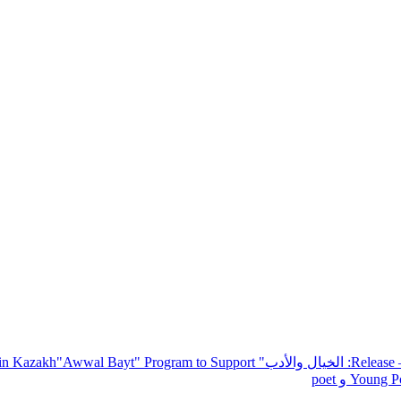
— R
: الخيال والأدب
" inviting poets and writers from around the world to participate in Kazakh
"Awwal Bayt" Program to Support
Young Po