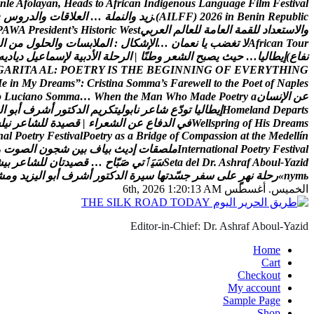
n
l
e
A
f
o
l
a
y
a
n
,
H
e
a
d
s
t
o
A
f
r
i
c
a
n
I
n
d
i
g
e
n
o
u
s
L
a
n
g
u
a
g
e
F
i
l
m
F
e
s
t
i
v
a
l
c
i
l
b
u
p
e
R
n
i
n
e
B
n
i
6
2
0
2
)
F
F
L
I
A
(
.
ز
ي
د
و
ا
ل
ن
م
ل
ة
…
ا
ل
ع
ل
ق
ا
ت
و
ا
ل
د
ر
و
س
e
و
ا
ل
س
ت
ع
د
ا
د
ل
ل
ق
م
ة
ا
ل
ع
ا
م
ة
ل
ل
ع
ا
ل
م
ا
ل
ع
ر
ب
ي
t
s
e
W
c
i
r
o
t
s
i
H
s
’
t
n
e
d
i
s
e
r
P
A
W
A
P
r
u
o
T
n
a
c
i
r
f
A
ل
ت
غ
ض
ب
ي
ا
ن
ع
م
ا
ن
…
ا
ل
ش
ك
ا
ل
:
ا
ل
م
ل
ب
س
ا
ت
و
ا
ل
ح
ل
و
ل
م
ن
ا
ل
ن
ف
ا
ع
)
إ
ي
ط
ا
ل
ي
ا
…
ح
ي
ث
ي
ص
ب
ح
ا
ل
ش
ع
ر
و
ط
ن
ا
|
ا
ل
ر
ح
ل
ة
ا
ل
د
ب
ي
ة
ل
س
م
ا
ع
ي
ل
د
ي
ا
د
ي
ه
G
A
R
I
T
A
A
L
:
P
O
E
T
R
Y
I
S
T
H
E
B
E
G
I
N
N
I
N
G
O
F
E
V
E
R
Y
T
H
I
N
G
M
e
i
n
M
y
D
r
e
a
m
s
”
:
C
r
i
s
t
i
n
a
S
o
m
m
a
’
s
F
a
r
e
w
e
l
l
t
o
t
h
e
P
o
e
t
o
f
N
a
p
l
e
s
ع
ن
ا
ل
ن
س
ا
ن
a
y
r
t
e
o
P
e
d
a
M
o
h
W
n
a
M
e
h
t
n
e
h
W
…
a
m
m
o
S
o
n
a
i
c
u
L
o
s
t
r
a
p
e
D
d
n
a
l
e
m
o
H
إ
ي
ط
ا
ل
ي
ا
ت
و
د
ع
ش
ا
ع
ر
ن
ا
ب
و
ل
ي
ت
ك
ر
ي
م
ا
ل
د
ك
ت
و
ر
أ
ش
ر
ف
أ
ب
و
ا
ل
s
m
a
e
r
D
s
i
H
f
o
g
n
i
r
p
s
l
l
e
W
ف
ي
ا
ل
د
ف
ا
ع
ع
ن
ا
ل
ش
ع
ر
ا
ء
|
ق
ص
ي
د
ة
ل
ل
ش
ا
ع
ر
ن
ي
ل
س
n
a
l
P
o
e
t
r
y
F
e
s
t
i
v
a
l
P
o
e
t
r
y
a
s
a
B
r
i
d
g
e
o
f
C
o
m
p
a
s
s
i
o
n
a
t
t
h
e
M
e
d
e
l
l
í
n
l
a
v
i
t
s
e
F
y
r
t
e
o
P
l
a
n
o
i
t
a
n
r
e
t
n
I
م
ل
ص
ق
ا
ت
إ
د
ي
ث
ب
ي
ا
ف
ب
ي
ن
ش
ج
و
ن
ا
ل
ص
و
ت
و
d
i
z
a
Y
-
l
u
o
b
A
f
a
r
h
s
A
.
r
D
l
e
d
a
t
e
S
س
ي
ٲ
ت
ي
ص
ب
ا
ح
…
ق
ص
ي
د
ت
ا
ن
ل
ل
ش
ا
ع
ر
ب
ي
ش
ь
т
у
п
»
ر
ح
ل
ة
ن
ه
ر
ع
ل
ى
س
ف
ر
ج
س
د
ت
ه
ا
س
ي
ر
ة
ا
ل
د
ك
ت
و
ر
أ
ش
ر
ف
أ
ب
و
ا
ل
ي
ز
ي
د
و
م
ش
الخميس. أغسطس 6th, 2026
1:20:14 AM
Editor-in-Chief: Dr. Ashraf Aboul-Yazid
Home
Cart
Checkout
My account
Sample Page
Shop