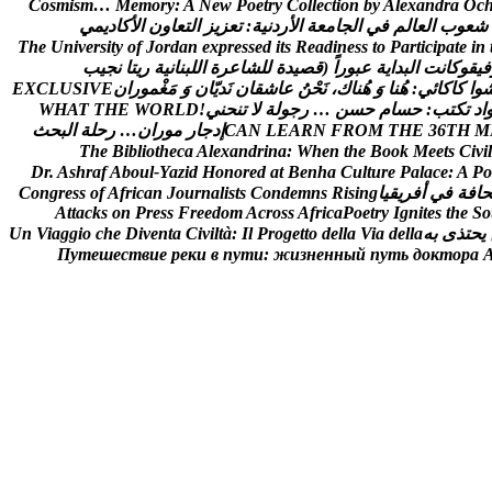
C
o
s
m
i
s
m
…
M
e
m
o
r
y
:
A
N
e
w
P
o
e
t
r
y
C
o
l
l
e
c
t
i
o
n
b
y
A
l
e
x
a
n
d
r
a
O
c
ش
ع
و
ب
ا
ل
ع
ا
ل
م
ف
ي
ا
ل
ج
ا
م
ع
ة
ا
ل
ر
د
ن
ي
ة
:
ت
ع
ز
ي
ز
ا
ل
ت
ع
ا
و
ن
ا
ل
ك
ا
د
ي
م
ي
T
h
e
U
n
i
v
e
r
s
i
t
y
o
f
J
o
r
d
a
n
e
x
p
r
e
s
s
e
d
i
t
s
R
e
a
d
i
n
e
s
s
t
o
P
a
r
t
i
c
i
p
a
t
e
i
n
ف
ي
ق
و
ك
ا
ن
ت
ا
ل
ب
د
ا
ي
ة
ع
ب
و
ر
ا
(
ق
ص
ي
د
ة
ل
ل
ش
ا
ع
ر
ة
ا
ل
ل
ب
ن
ا
ن
ي
ة
ر
ي
ت
ا
ن
ج
ي
ب
و
ا
ک
ا
ک
ا
ئ
ي
:
ه
ن
ا
و
ه
ن
ا
ك
،
ن
ح
ن
ع
ا
ش
ق
ا
ن
ن
د
ي
ا
ن
و
م
غ
م
و
ر
ا
ن
E
V
I
S
U
L
C
X
E
ا
د
ت
ك
ت
ب
:
ح
س
ا
م
ح
س
ن
…
ر
ج
و
ل
ة
ل
ت
ن
ح
ن
ي
!
D
L
R
O
W
E
H
T
T
A
H
W
M
H
T
6
3
E
H
T
M
O
R
F
N
R
A
E
L
N
A
C
إ
د
ج
ا
ر
م
و
ر
ا
ن
…
ر
ح
ل
ة
ا
ل
ب
ح
ث
T
h
e
B
i
b
l
i
o
t
h
e
c
a
A
l
e
x
a
n
d
r
i
n
a
:
W
h
e
n
t
h
e
B
o
o
k
M
e
e
t
s
C
i
v
i
l
D
r
.
A
s
h
r
a
f
A
b
o
u
l
-
Y
a
z
i
d
H
o
n
o
r
e
d
a
t
B
e
n
h
a
C
u
l
t
u
r
e
P
a
l
a
c
e
:
A
P
o
ح
ا
ف
ة
ف
ي
أ
ف
ر
ي
ق
ي
ا
g
n
i
s
i
R
s
n
m
e
d
n
o
C
s
t
s
i
l
a
n
r
u
o
J
n
a
c
i
r
f
A
f
o
s
s
e
r
g
n
o
C
A
t
t
a
c
k
s
o
n
P
r
e
s
s
F
r
e
e
d
o
m
A
c
r
o
s
s
A
f
r
i
c
a
P
o
e
t
r
y
I
g
n
i
t
e
s
t
h
e
S
o
ي
ح
ت
ذ
ى
ب
ه
a
l
l
e
d
a
i
V
a
l
l
e
d
o
t
t
e
g
o
r
P
l
I
:
à
t
l
i
v
i
C
a
t
n
e
v
i
D
e
h
c
o
i
g
g
a
i
V
n
U
П
у
т
е
ш
е
с
т
в
и
е
р
е
к
и
в
п
у
т
и
:
ж
и
з
н
е
н
н
ы
й
п
у
т
ь
д
о
к
т
о
р
а