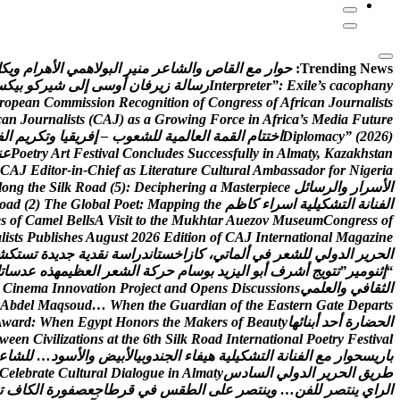
Trending News:
ح
و
ا
ر
م
ع
ا
ل
ق
ا
ص
و
ا
ل
ش
ا
ع
ر
م
ن
ي
ر
ا
ل
ب
و
ل
ه
م
ي
ا
ل
ه
ر
ا
م
و
ي
ك
ل
y
n
a
h
p
o
c
a
c
s
’
e
l
i
x
E
:
”
r
e
t
e
r
p
r
e
t
n
I
ر
س
ا
ل
ة
ز
ي
ر
ف
ا
ن
أ
و
س
ى
إ
ل
ى
ش
ي
ر
ك
و
ب
ي
ك
س
r
o
p
e
a
n
C
o
m
m
i
s
s
i
o
n
R
e
c
o
g
n
i
t
i
o
n
o
f
C
o
n
g
r
e
s
s
o
f
A
f
r
i
c
a
n
J
o
u
r
n
a
l
i
s
t
s
c
a
n
J
o
u
r
n
a
l
i
s
t
s
(
C
A
J
)
a
s
a
G
r
o
w
i
n
g
F
o
r
c
e
i
n
A
f
r
i
c
a
’
s
M
e
d
i
a
F
u
t
u
r
e
)
6
2
0
2
(
”
y
c
a
m
o
l
p
i
D
ا
خ
ت
ت
ا
م
ا
ل
ق
م
ة
ا
ل
ع
ا
ل
م
ي
ة
ل
ل
ش
ع
و
ب
–
إ
ف
ر
ي
ق
ي
ا
و
ت
ك
ر
ي
م
ا
ل
ف
n
a
t
s
h
k
a
z
a
K
,
y
t
a
m
l
A
n
i
y
l
l
u
f
s
s
e
c
c
u
S
s
e
d
u
l
c
n
o
C
l
a
v
i
t
s
e
F
t
r
A
y
r
t
e
o
P
ع
ن
C
A
J
E
d
i
t
o
r
-
i
n
-
C
h
i
e
f
a
s
L
i
t
e
r
a
t
u
r
e
C
u
l
t
u
r
a
l
A
m
b
a
s
s
a
d
o
r
f
o
r
N
i
g
e
r
i
a
ا
ل
س
ر
ا
ر
و
ا
ل
ر
س
ا
ئ
ل
e
c
e
i
p
r
e
t
s
a
M
a
g
n
i
r
e
h
p
i
c
e
D
:
)
5
(
d
a
o
R
k
l
i
S
e
h
t
g
n
o
l
ا
ل
ف
ن
ا
ن
ة
ا
ل
ت
ش
ك
ي
ل
ي
ة
ا
س
ر
ا
ء
ك
ا
ظ
م
e
h
t
g
n
i
p
p
a
M
:
t
e
o
P
l
a
b
o
l
G
e
h
T
)
2
(
d
a
o
e
s
o
f
C
a
m
e
l
B
e
l
l
s
A
V
i
s
i
t
t
o
t
h
e
M
u
k
h
t
a
r
A
u
e
z
o
v
M
u
s
e
u
m
C
o
n
g
r
e
s
s
o
f
a
l
i
s
t
s
P
u
b
l
i
s
h
e
s
A
u
g
u
s
t
2
0
2
6
E
d
i
t
i
o
n
o
f
C
A
J
I
n
t
e
r
n
a
t
i
o
n
a
l
M
a
g
a
z
i
n
e
ا
ل
ح
ر
ي
ر
ا
ل
د
و
ل
ي
ل
ل
ش
ع
ر
ف
ي
أ
ل
م
ا
ت
ي
،
ك
ا
ز
ا
خ
س
ت
ا
ن
د
ر
ا
س
ة
ن
ق
د
ي
ة
ج
د
ي
د
ة
ت
س
ت
ك
ش
“
إ
ث
ن
و
م
ي
ر
”
ت
ت
و
ي
ج
أ
ش
ر
ف
أ
ب
و
ا
ل
ي
ز
ي
د
ب
و
س
ا
م
ح
ر
ك
ة
ا
ل
ش
ع
ر
ا
ل
ع
ظ
ي
م
ه
ذ
ه
ع
د
س
ا
ت
ا
ل
ث
ق
ا
ف
ي
و
ا
ل
ع
ل
م
ي
s
n
o
i
s
s
u
c
s
i
D
s
n
e
p
O
d
n
a
t
c
e
j
o
r
P
n
o
i
t
a
v
o
n
n
I
a
m
e
n
i
C
A
b
d
e
l
M
a
q
s
o
u
d
…
W
h
e
n
t
h
e
G
u
a
r
d
i
a
n
o
f
t
h
e
E
a
s
t
e
r
n
G
a
t
e
D
e
p
a
r
t
s
ا
ل
ح
ض
ا
ر
ة
أ
ح
د
أ
ب
ن
ا
ئ
ه
ا
y
t
u
a
e
B
f
o
s
r
e
k
a
M
e
h
t
s
r
o
n
o
H
t
p
y
g
E
n
e
h
W
:
d
r
a
w
A
w
e
e
n
C
i
v
i
l
i
z
a
t
i
o
n
s
a
t
t
h
e
6
t
h
S
i
l
k
R
o
a
d
I
n
t
e
r
n
a
t
i
o
n
a
l
P
o
e
t
r
y
F
e
s
t
i
v
a
l
ب
ا
ر
ي
س
ح
و
ا
ر
م
ع
ا
ل
ف
ن
ا
ن
ة
ا
ل
ت
ش
ك
ي
ل
ي
ة
ه
ي
ف
ا
ء
ا
ل
ج
ن
د
و
ب
ي
ا
ل
ب
ي
ض
و
ا
ل
س
و
د
…
ل
ل
ش
ا
ع
ط
ر
ي
ق
ا
ل
ح
ر
ي
ر
ا
ل
د
و
ل
ي
ا
ل
س
ا
د
س
y
t
a
m
l
A
n
i
e
u
g
o
l
a
i
D
l
a
r
u
t
l
u
C
e
t
a
r
b
e
l
e
C
ا
ل
ر
ا
ي
ي
ن
ت
ص
ر
ل
ل
ف
ن
…
و
ي
ن
ت
ص
ر
ع
ل
ى
ا
ل
ط
ق
س
ف
ي
ق
ر
ط
ا
ج
ع
ص
ف
و
ر
ة
ا
ل
ك
ا
ف
ت