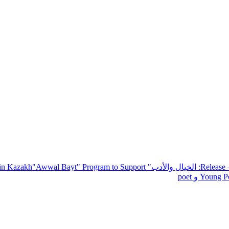
— R
: الخيال والأدب
" inviting poets and writers from around the world to participate in Kazakh
"Awwal Bayt" Program to Support
Young Po