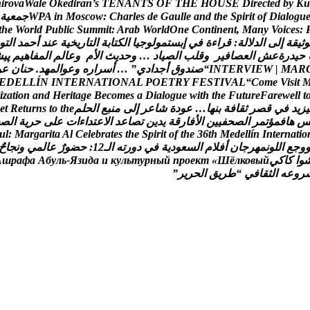
h
i
r
o
v
a
W
a
l
e
O
k
e
d
i
r
a
n
’
s
T
E
N
A
N
T
S
O
F
T
H
E
H
O
U
S
E
D
i
r
e
c
t
e
d
b
y
K
u
u
g
o
l
a
i
D
f
o
t
i
r
i
p
S
e
h
t
d
n
a
e
l
l
u
a
G
e
d
s
e
l
r
a
h
C
:
w
o
c
s
o
M
n
i
A
P
W
ج
م
ع
ي
ة
t
h
e
W
o
r
l
d
P
u
b
l
i
c
S
u
m
m
i
t
:
A
r
a
b
W
o
r
l
d
O
n
e
C
o
n
t
i
n
e
n
t
,
M
a
n
y
V
o
i
c
e
s
:
و
ث
ي
ق
ة
إ
ل
ى
ا
ل
د
ل
ل
ة
:
ق
ر
ا
ء
ة
ف
ي
إ
ب
س
ت
م
و
ل
و
ج
ي
ا
ا
ل
ك
ت
ا
ب
ة
ا
ل
ت
ا
ر
ي
خ
ي
ة
ع
ن
د
أ
ح
م
د
ا
ل
ت
و
ح
ي
د
ر
ة
ع
ش
ا
ل
ع
ص
ا
ف
ي
ر
و
ق
ل
ب
ا
ل
ص
ي
ا
د
…
و
ح
د
ي
ث
ا
ل
م
و
ع
ا
ل
م
ا
ل
م
ف
ا
ه
ي
م
پ
ی
ش
R
A
M
|
W
E
I
V
R
E
T
N
I
“
ص
ن
د
و
ق
أ
ج
د
ا
د
ي
”
…
أ
س
ر
ا
ر
ه
و
ع
و
ا
ل
م
ه
د
.
ح
ن
ا
ن
ع
و
E
D
E
L
L
Í
N
I
N
T
E
R
N
A
T
I
O
N
A
L
P
O
E
T
R
Y
F
E
S
T
I
V
A
L
“
C
o
m
e
V
i
s
i
t
i
z
a
t
i
o
n
a
n
d
H
e
r
i
t
a
g
e
B
e
c
o
m
e
s
a
D
i
a
l
o
g
u
e
w
i
t
h
t
h
e
F
u
t
u
r
e
F
a
r
e
w
e
l
l
t
ي
ز
ي
د
ف
ي
ق
ص
ر
ث
ق
ا
ف
ة
ب
ن
ه
ا
…
ع
و
د
ة
ش
ا
ع
ر
إ
ل
ى
م
ن
ب
ع
ا
ل
ح
ل
م
e
h
t
o
t
s
n
r
u
t
e
R
t
e
ه
ا
ف
م
ؤ
ت
م
ر
ا
ل
ص
ح
ف
ي
ي
ن
ا
ل
ف
ا
ر
ق
ة
ي
د
ي
ن
ت
ص
ا
ع
د
ا
ل
ع
ت
د
ا
ء
ا
ت
ع
ل
ى
ح
ر
ي
ة
ا
ل
ص
u
l
:
M
a
r
g
a
r
i
t
a
A
l
C
e
l
e
b
r
a
t
e
s
t
h
e
S
p
i
r
i
t
o
f
t
h
e
3
6
t
h
M
e
d
e
l
l
í
n
I
n
t
e
r
n
a
t
i
o
و
ج
ع
ا
ل
ل
و
ن
م
ه
ر
ج
ا
ن
أ
ف
ل
م
ا
ل
س
ع
و
د
ي
ة
ف
ي
د
و
ر
ت
ه
ا
ل
ـ
2
1
:
ح
ض
و
ر
ع
ا
ل
م
ي
و
ن
ج
ا
ح
و
ا
ك
ا
ك
ي
й
ы
в
о
к
л
ё
Ш
«
т
к
е
о
р
п
й
ы
н
р
у
т
ь
л
у
к
и
а
д
и
з
Я
-
ь
л
у
б
А
а
ф
а
р
ш
А
ر
و
ع
ه
ا
ل
ث
ق
ا
ف
ي
“
ط
ر
ي
ق
ا
ل
ح
ر
ي
ر
”