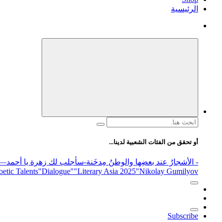
الرئيسية
البحث
عن:
أو تحقق من الفئات الشعبية لدينا...
- الأشجارُ عند بعضِها والوطنُ مِدخَنة
-سأجلب لك زهرة يا أحمد
elease
"Nikolay Gumilyov و poet
"Literary Asia 2025
"Dialogue"
etic Talents
Subscribe