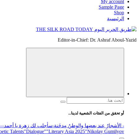
My account
Sample Page
Shop
الرئيسية
Editor-in-Chief: Dr. Ashraf Aboul-Yazid
البحث
عن:
أو تحقق من الفئات الشعبية لدينا...
- الأشجارُ عند بعضِها والوطنُ مِدخَنة
-سأجلب لك زهرة يا أحمد
elease
"Nikolay Gumilyov و poet
"Literary Asia 2025
"Dialogue"
etic Talents