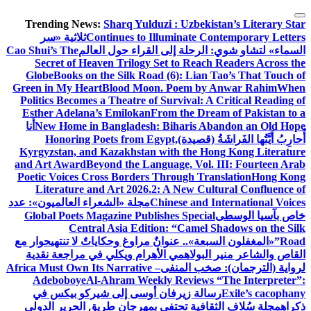
التجاوز
Trending News:
Sharq Yulduzi : Uzbekistan’s Literary Star
إلى
Continues to Illuminate Contemporary Letters
ثلاثية «سر
المحتوى
السماء» لتشاو شوي: الرحلة إلى القراء حول العالم
Cao Shui’s The
Secret of Heaven Trilogy Set to Reach Readers Across the
Globe
Books on the Silk Road (6): Lian Tao’s That Touch of
Green in My Heart
Blood Moon. Poem by Anwar Rahim
When
Politics Becomes a Theatre of Survival: A Critical Reading of
Esther Adelana’s Emilokan
From the Dream of Pakistan to a
New Home in Bangladesh: Biharis Abandon an Old Hope
أَنا
أُحارِبُ أَيَّتُها الفَراشَةُ (قصيدة)
Honoring Poets from Egypt,
Kyrgyzstan, and Kazakhstan with the Hong Kong Literature
and Art Award
Beyond the Language, Vol. III: Fourteen Arab
Poetic Voices Cross Borders Through Translation
Hong Kong
Literature and Art 2026.2: A New Cultural Confluence of
Chinese and International Voices
مجلة «الشعراء العالميون»: عدد
خاص بآسيا الوسطى
Global Poets Magazine Publishes Special
Central Asia Edition: “Camel Shadows on the Silk
Road”
«المغفلون السبعة».. عنوانٌ مراوغ وحكاياتٌ لا تنتهي
حوار مع
القاص والشاعر منير البولاهمي
الأهرام ويكلي في مراجعة نقدية
لرواية (الترجمان): صخب المنفى
Africa Must Own Its Narrative –
Adeboboye
Al-Ahram Weekly Reviews “The Interpreter”:
Exile’s cacophany
رسالة زيرفان أوسى إلى شيركو بيكس في
ذكراه
مجلة سُلاف الثقافية تحتفي بمهرجان طريق الحرير الدولي