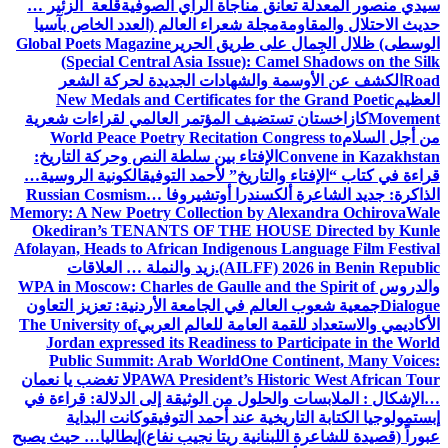
سيدي منصور المعدلة تعانق مناجاة الراي الصوفية
قلعة الزئير …
حديث الاحتلال والمقاومة
مجلة شعراء العالم (العدد الخاص بآسيا
الوسطى) ظلال الجِمال على طريق الحرير
Global Poets Magazine
(Special Central Asia Issue): Camel Shadows on the Silk
Road
الكشف عن الأوسمة والشهادات الجديدة لحركة الشعر
العظيم
New Medals and Certificates for the Grand Poetic
Movement
كازاخستان تستضيف المؤتمر العالمي لقراءات شعرية
من أجل السلام
World Peace Poetry Recitation Congress to
Convene in Kazakhstan
الإفتاء بين سلطة النص وحركة التاريخ:
قراءة في كتاب “الإفتاء والتاريخ” لأحمد التوفيق
الكونية الروسية…
الذاكرة: جديد الشاعرة ألكسندرا أوتشيروفا
Russian Cosmism…
Memory: A New Poetry Collection by Alexandra Ochirova
Wale
Okediran’s TENANTS OF THE HOUSE Directed by Kunle
Afolayan, Heads to African Indigenous Language Film Festival
(AILFF) 2026 in Benin Republic.
زيد والنملة … العلاقات
والدروس
WPA in Moscow: Charles de Gaulle and the Spirit of
Dialogue
جمعية شعوب العالم في الجامعة الأردنية: تعزيز التعاون
الأكاديمي والاستعداد للقمة العامة للعالم العربي
The University of
Jordan expressed its Readiness to Participate in the World
Public Summit: Arab World
One Continent, Many Voices:
PAWA President’s Historic West African Tour
لا تغضب يا نعمان
…الإشكال : الملابسات والحلول
من الوثيقة إلى الدلالة: قراءة في
إبستمولوجيا الكتابة التاريخية عند أحمد التوفيق
وكانت البداية
عبوراً (قصيدة للشاعرة اللبنانية ريتا نجيب نفاع)
إيطاليا… حيث يصبح