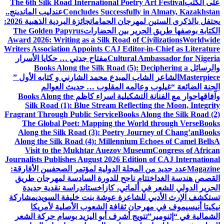
على الكتب
The 6th Silk Road International Poetry Art Festival
Concludes Successfully in Almaty, Kazakhstan
عندليب الماندينج..
يحتفل بالذكرى الستين لمهرجان الحمامات
جائزة البردية الذهبية 2026:
الكتابة بوصفها طريق الحرير بين الحضارات
The Golden Papyrus
Award 2026: Writing as a Silk Road of Civilizations
Worldwide
Writers Association Appoints CAJ Editor-in-Chief as Literature
Cultural Ambassador for Nigeria
مفتاح جدتي … حكايا الأسرار
والرسائل
Books Along the Silk Road (5): Deciphering a
Masterpiece
الشاعر الشاب المبدع محمد الشارني و كتابه الأول ”
الجنة الضائعة “
غيلوب وعالمه المقلوب … حديث العوالم
وآفاقها
حوار مع الفنانة التشكيلية اسراء كاظم
Books Along the
Silk Road (1): Blue Stream Reflecting the Moon, Integrity
Fragrant Through Public Service
Books Along the Silk Road (2)
The Global Poet: Mapping the World through Verse
Books
Along the Silk Road (3): Poetry Journey of Chang’an
Books
Along the Silk Road (4): Millennium Echoes of Camel Bells
A
Visit to the Mukhtar Auezov Museum
Congress of African
Journalists Publishes August 2026 Edition of CAJ International
Magazine
عدد جديد من المجلة الدولية لمؤتمر الصحفيين الأفارقة:
القصص هندسة الغد
اختتام ناجح للدورة السادسة لمهرجان طريق
الحرير الدولي للشعر في ألماتي، كازاخستان
دراسة نقدية جديدة
تستكشف الإرث الأدبي للشاعرة عوشة بنت خليفة السويدي
مشاركة
نيكيتا أنيسيموف في مهرجان ثقافة الشعوب الأصلية لأمريكا
الشمالية في “إثنومير”
تتويج أشرف أبو اليزيد بوسام حركة الشعر