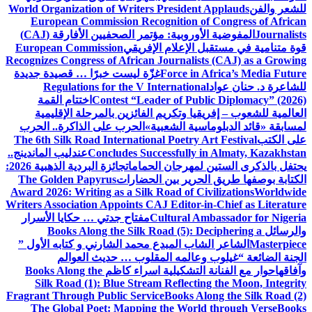
للشعر والفن
World Organization of Writers President Applauds
European Commission Recognition of Congress of African
Journalists
المفوضية الأوروبية: مؤتمر الصحفيين الأفارقة (CAJ)
قوة متنامية في مستقبل الإعلام الإفريقي
European Commission
Recognizes Congress of African Journalists (CAJ) as a Growing
Force in Africa’s Media Future
غزّة ليست خبرًا … قصيدة جديدة
للشاعرة د. حنان عواد
Regulations for the V International
Contest “Leader of Public Diplomacy” (2026)
اختتام القمة
العالمية للشعوب – إفريقيا وتكريم الفائزين بالمرحلة الإقليمية
لمسابقة «قائد الدبلوماسية الشعبية»
الحرب على الذاكرة.. الحرب
على الكتب
The 6th Silk Road International Poetry Art Festival
Concludes Successfully in Almaty, Kazakhstan
عندليب الماندينج..
يحتفل بالذكرى الستين لمهرجان الحمامات
جائزة البردية الذهبية 2026:
الكتابة بوصفها طريق الحرير بين الحضارات
The Golden Papyrus
Award 2026: Writing as a Silk Road of Civilizations
Worldwide
Writers Association Appoints CAJ Editor-in-Chief as Literature
Cultural Ambassador for Nigeria
مفتاح جدتي … حكايا الأسرار
والرسائل
Books Along the Silk Road (5): Deciphering a
Masterpiece
الشاعر الشاب المبدع محمد الشارني و كتابه الأول ”
الجنة الضائعة “
غيلوب وعالمه المقلوب … حديث العوالم
وآفاقها
حوار مع الفنانة التشكيلية اسراء كاظم
Books Along the
Silk Road (1): Blue Stream Reflecting the Moon, Integrity
Fragrant Through Public Service
Books Along the Silk Road (2)
The Global Poet: Mapping the World through Verse
Books