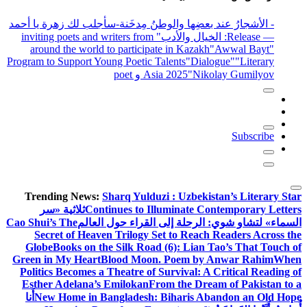
- الأشجارُ عند بعضِها والوطنُ مِدخَنة
-سأجلب لك زهرة يا أحمد
— Release
: الخيال والأدب
" inviting poets and writers from
around the world to participate in Kazakh
"Awwal Bayt"
Program to Support Young Poetic Talents
"Dialogue"
"Literary
"Nikolay Gumilyov و poet
Asia 2025
Subscribe
Trending News:
Sharq Yulduzi : Uzbekistan’s Literary Star
Continues to Illuminate Contemporary Letters
ثلاثية «سر
السماء» لتشاو شوي: الرحلة إلى القراء حول العالم
Cao Shui’s The
Secret of Heaven Trilogy Set to Reach Readers Across the
Globe
Books on the Silk Road (6): Lian Tao’s That Touch of
Green in My Heart
Blood Moon. Poem by Anwar Rahim
When
Politics Becomes a Theatre of Survival: A Critical Reading of
Esther Adelana’s Emilokan
From the Dream of Pakistan to a
New Home in Bangladesh: Biharis Abandon an Old Hope
أَنا