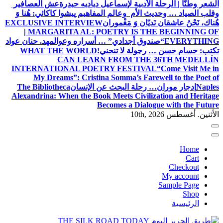
الشعر وطنًا | الرحلة الأدبية لإسماعيل دياديه حيدرة
عش العصافير
وقلب الصياد … وحديث الأم وعالم المفاهيم
پیشوا کاکائي: هُنا وَ
هُناك، نَحْنُ عاشقان نَديّان وَ مَغْموران
EXCLUSIVE INTERVIEW
| MARGARITA AL: POETRY IS THE BEGINNING OF
EVERYTHING
“صندوق أجدادي” … أسراره وعوالمه
د. حنان عواد
تكتب: حسام حسن … رجولة لا تنحني!
WHAT THE WORLD
CAN LEARN FROM THE 36TH MEDELLÍN
INTERNATIONAL POETRY FESTIVAL
“Come Visit Me in
My Dreams”: Cristina Somma’s Farewell to the Poet of
Naples
إدجار موران… رحلة البحث عن الإنسان
The Bibliotheca
Alexandrina: When the Book Meets Civilization and Heritage
Becomes a Dialogue with the Future
الأثنين. أغسطس 10th, 2026
Home
Cart
Checkout
My account
Sample Page
Shop
الرئيسية