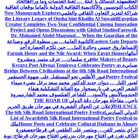
العظيم
هذه عدساتك يا عبلة … لعبة العدسات وما وراءها
اتحاد
الكتاب التونسيين والأكاديمية الثقافية الدولية بألمانيا يوقعان اتفاقية
شراكة لتعزيز التعاون الثقافي والعلمي
New Monograph Explores
the Literary Legacy of Ousha bint Khalifa Al Suwaidi
Egyptian
Creator Completes Two-Year Confidential Cinema Innovation
Project and Opens Discussions with Global Studios
Farewell,
Dr. Mohamed Abdel Maqsoud… When the Guardian of the
Eastern Gate Departs
الثانوية العامة… بين سطوة الرقم وصناعة
الإنسان
فاروق حسني وجائزة النيل… حين تكرّم الحضارة أحد
أبنائها
Farouk Hosny and the Nile Award: When Egypt Honors
the Makers of Beauty
فرج سليمان… عزف متميز ومشروع
ضبابي
Kyrgyz Poet Altynai Temirova Celebrates Poetry as a
Bridge Between Civilizations at the 6th Silk Road International
Poetry Festival
عبور الأطلس نحو المستقبل على صهوة الحنين
قمر
لعبور الليل … ديوان جديد للدكتور محمد سعد برغل يضيء سماء
الشعر العربي في باريس
حوار مع الفنانة التشكيلية هيفاء
الجندوبي
الأبيض والأسود… للشاعر الفيلسوف محمد الشارني
مروة
ناجي.. مفاجأة مهرجان دڨة الدولي
THE ROAR OF
SILENCE
الإعلان عن الجوائز الشعرية في مهرجان طريق الحرير
الدولي السادس
The 6th Silk Road International Poetry Festival
List of Awards
6th Silk Road International Poetry Festival to
Honor Poets and Celebrate Cultural Dialogue in Almaty
ملك
الراي ينتصر للفن… وينتصر على الطقس في قرطاج
عصفورة
الكاف تغرد في افتتاح مهرجان بنزرت
في افتتاح مهرجان قرطاج: نوبة