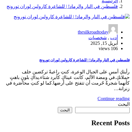
الرئيسية
فلسطين في النار والرماد! | للشاعرة كارولين لوران تورونج
thesilkroadtoday
أدب
,
شخصيات
أبريل 15, 2025
106 views
فلسطين في النار والرماد! | للشاعرة كارولين لوران تورونج
رأيتكِ أمسِ على الجبال الوعرة، كنتِ راعيةً تركضين خلف
حملانكِ.في ومضة الألم، كانت عيناكِ كأبرد شتاء.يداكِ بلونٍ باهتٍ
كأنهما شجرةٌ حُرمت أن تتفتح على أرضها.كما لو كنتِ محاصَرة في
زنزانة…
Continue reading
البحث
البحث
Recent Posts