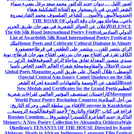
لعبور الليل … ديوان جديد للدكتور محمد سعد برغل يضيء سماء
الشعر العربي في باريس
حوار مع الفنانة التشكيلية هيفاء
الجندوبي
الأبيض والأسود… للشاعر الفيلسوف محمد الشارني
مروة
ناجي.. مفاجأة مهرجان دڨة الدولي
THE ROAR OF
SILENCE
الإعلان عن الجوائز الشعرية في مهرجان طريق الحرير
الدولي السادس
The 6th Silk Road International Poetry Festival
List of Awards
6th Silk Road International Poetry Festival to
Honor Poets and Celebrate Cultural Dialogue in Almaty
ملك
الراي ينتصر للفن… وينتصر على الطقس في قرطاج
عصفورة
الكاف تغرد في افتتاح مهرجان بنزرت
في افتتاح مهرجان قرطاج: نوبة
سيدي منصور المعدلة تعانق مناجاة الراي الصوفية
قلعة الزئير …
حديث الاحتلال والمقاومة
مجلة شعراء العالم (العدد الخاص بآسيا
الوسطى) ظلال الجِمال على طريق الحرير
Global Poets Magazine
(Special Central Asia Issue): Camel Shadows on the Silk
Road
الكشف عن الأوسمة والشهادات الجديدة لحركة الشعر
العظيم
New Medals and Certificates for the Grand Poetic
Movement
كازاخستان تستضيف المؤتمر العالمي لقراءات شعرية
من أجل السلام
World Peace Poetry Recitation Congress to
Convene in Kazakhstan
الإفتاء بين سلطة النص وحركة التاريخ:
قراءة في كتاب “الإفتاء والتاريخ” لأحمد التوفيق
الكونية الروسية…
الذاكرة: جديد الشاعرة ألكسندرا أوتشيروفا
Russian Cosmism…
Memory: A New Poetry Collection by Alexandra Ochirova
Wale
Okediran’s TENANTS OF THE HOUSE Directed by Kunle
Afolayan, Heads to African Indigenous Language Film Festival