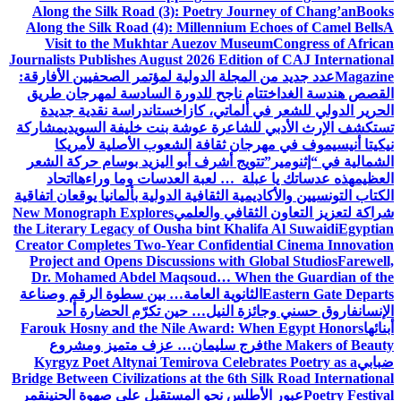
Along the Silk Road (3): Poetry Journey of Chang’an
Books
Along the Silk Road (4): Millennium Echoes of Camel Bells
A
Visit to the Mukhtar Auezov Museum
Congress of African
Journalists Publishes August 2026 Edition of CAJ International
Magazine
عدد جديد من المجلة الدولية لمؤتمر الصحفيين الأفارقة:
القصص هندسة الغد
اختتام ناجح للدورة السادسة لمهرجان طريق
الحرير الدولي للشعر في ألماتي، كازاخستان
دراسة نقدية جديدة
تستكشف الإرث الأدبي للشاعرة عوشة بنت خليفة السويدي
مشاركة
نيكيتا أنيسيموف في مهرجان ثقافة الشعوب الأصلية لأمريكا
الشمالية في “إثنومير”
تتويج أشرف أبو اليزيد بوسام حركة الشعر
العظيم
هذه عدساتك يا عبلة … لعبة العدسات وما وراءها
اتحاد
الكتاب التونسيين والأكاديمية الثقافية الدولية بألمانيا يوقعان اتفاقية
شراكة لتعزيز التعاون الثقافي والعلمي
New Monograph Explores
the Literary Legacy of Ousha bint Khalifa Al Suwaidi
Egyptian
Creator Completes Two-Year Confidential Cinema Innovation
Project and Opens Discussions with Global Studios
Farewell,
Dr. Mohamed Abdel Maqsoud… When the Guardian of the
Eastern Gate Departs
الثانوية العامة… بين سطوة الرقم وصناعة
الإنسان
فاروق حسني وجائزة النيل… حين تكرّم الحضارة أحد
أبنائها
Farouk Hosny and the Nile Award: When Egypt Honors
the Makers of Beauty
فرج سليمان… عزف متميز ومشروع
ضبابي
Kyrgyz Poet Altynai Temirova Celebrates Poetry as a
Bridge Between Civilizations at the 6th Silk Road International
Poetry Festival
عبور الأطلس نحو المستقبل على صهوة الحنين
قمر