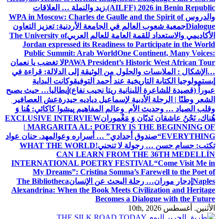
(AILFF) 2026 in Benin Republic.
زيد والنملة … العلاقات
والدروس
WPA in Moscow: Charles de Gaulle and the Spirit of
Dialogue
جمعية شعوب العالم في الجامعة الأردنية: تعزيز التعاون
الأكاديمي والاستعداد للقمة العامة للعالم العربي
The University of
Jordan expressed its Readiness to Participate in the World
Public Summit: Arab World
One Continent, Many Voices:
PAWA President’s Historic West African Tour
لا تغضب يا نعمان
…الإشكال : الملابسات والحلول
من الوثيقة إلى الدلالة: قراءة في
إبستمولوجيا الكتابة التاريخية عند أحمد التوفيق
وكانت البداية
عبوراً (قصيدة للشاعرة اللبنانية ريتا نجيب نفاع)
إيطاليا… حيث يصبح
الشعر وطنًا | الرحلة الأدبية لإسماعيل دياديه حيدرة
عش العصافير
وقلب الصياد … وحديث الأم وعالم المفاهيم
پیشوا کاکائي: هُنا وَ
هُناك، نَحْنُ عاشقان نَديّان وَ مَغْموران
EXCLUSIVE INTERVIEW
| MARGARITA AL: POETRY IS THE BEGINNING OF
EVERYTHING
“صندوق أجدادي” … أسراره وعوالمه
د. حنان عواد
تكتب: حسام حسن … رجولة لا تنحني!
WHAT THE WORLD
CAN LEARN FROM THE 36TH MEDELLÍN
INTERNATIONAL POETRY FESTIVAL
“Come Visit Me in
My Dreams”: Cristina Somma’s Farewell to the Poet of
Naples
إدجار موران… رحلة البحث عن الإنسان
The Bibliotheca
Alexandrina: When the Book Meets Civilization and Heritage
Becomes a Dialogue with the Future
الأثنين. أغسطس 10th, 2026