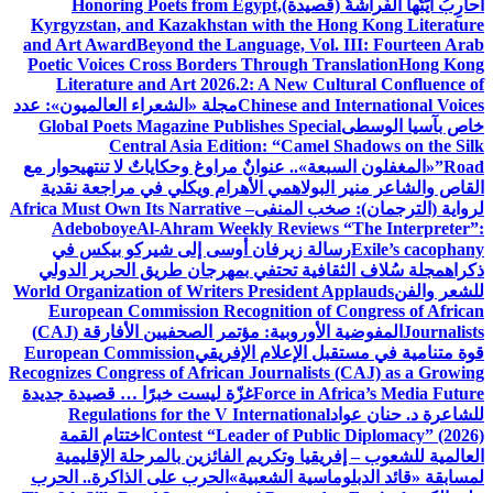
أُحارِبُ أَيَّتُها الفَراشَةُ (قصيدة)
Honoring Poets from Egypt,
Kyrgyzstan, and Kazakhstan with the Hong Kong Literature
and Art Award
Beyond the Language, Vol. III: Fourteen Arab
Poetic Voices Cross Borders Through Translation
Hong Kong
Literature and Art 2026.2: A New Cultural Confluence of
Chinese and International Voices
مجلة «الشعراء العالميون»: عدد
خاص بآسيا الوسطى
Global Poets Magazine Publishes Special
Central Asia Edition: “Camel Shadows on the Silk
Road”
«المغفلون السبعة».. عنوانٌ مراوغ وحكاياتٌ لا تنتهي
حوار مع
القاص والشاعر منير البولاهمي
الأهرام ويكلي في مراجعة نقدية
لرواية (الترجمان): صخب المنفى
Africa Must Own Its Narrative –
Adeboboye
Al-Ahram Weekly Reviews “The Interpreter”:
Exile’s cacophany
رسالة زيرفان أوسى إلى شيركو بيكس في
ذكراه
مجلة سُلاف الثقافية تحتفي بمهرجان طريق الحرير الدولي
للشعر والفن
World Organization of Writers President Applauds
European Commission Recognition of Congress of African
Journalists
المفوضية الأوروبية: مؤتمر الصحفيين الأفارقة (CAJ)
قوة متنامية في مستقبل الإعلام الإفريقي
European Commission
Recognizes Congress of African Journalists (CAJ) as a Growing
Force in Africa’s Media Future
غزّة ليست خبرًا … قصيدة جديدة
للشاعرة د. حنان عواد
Regulations for the V International
Contest “Leader of Public Diplomacy” (2026)
اختتام القمة
العالمية للشعوب – إفريقيا وتكريم الفائزين بالمرحلة الإقليمية
لمسابقة «قائد الدبلوماسية الشعبية»
الحرب على الذاكرة.. الحرب