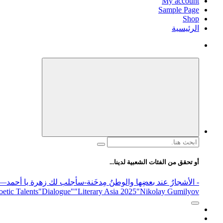
My account
Sample Page
Shop
الرئيسية
البحث
عن:
أو تحقق من الفئات الشعبية لدينا...
- الأشجارُ عند بعضِها والوطنُ مِدخَنة
-سأجلب لك زهرة يا أحمد
elease
"Nikolay Gumilyov و poet
"Literary Asia 2025
"Dialogue"
etic Talents