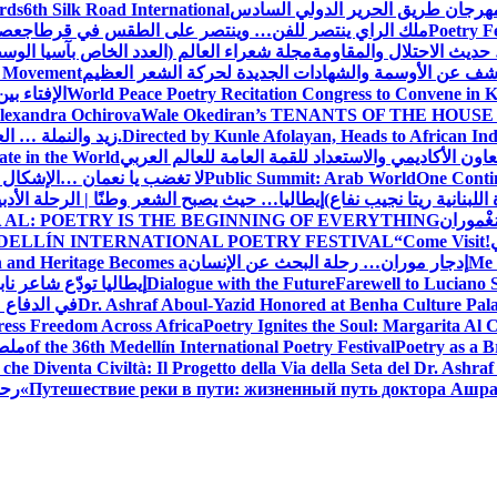
 مهرجان طريق الحرير الدولي السادس
6th Silk Road International
ards
Poetry F
ملك الراي ينتصر للفن… وينتصر على الطقس في قرطاج
عصف
حديث الاحتلال والمقاومة
مجلة شعراء العالم (العدد الخاص بآسيا الو
شف عن الأوسمة والشهادات الجديدة لحركة الشعر العظيم
ic Movement
World Peace Poetry Recitation Congress to Convene in 
الإفتاء بي
lexandra Ochirova
Wale Okediran’s TENANTS OF THE HOUSE
Directed by Kunle Afolayan, Heads to African In
زيد والنملة … ا
اون الأكاديمي والاستعداد للقمة العامة للعالم العربي
ate in the World
One Contin
Public Summit: Arab World
لا تغضب يا نعمان …الإشكال 
للبنانية ريتا نجيب نفاع)
إيطاليا… حيث يصبح الشعر وطنًا | الرحلة الأدب
مَغْموران
 AL: POETRY IS THE BEGINNING OF EVERYTHING
!
“Come Visit
DELLÍN INTERNATIONAL POETRY FESTIVAL
Me 
إدجار موران… رحلة البحث عن الإنسان
n and Heritage Becomes a
Farewell to Lucian
Dialogue with the Future
إيطاليا تودّع شاعر ناب
Dr. Ashraf Aboul-Yazid Honored at Benha Culture Palac
في الدفاع 
ress Freedom Across Africa
Poetry Ignites the Soul: Margarita Al C
Poetry as a B
of the 36th Medellín International Poetry Festival
ملصق
che Diventa Civiltà: Il Progetto della Via della Seta del Dr. Ashra
Путешествие реки в пути: жизненный путь доктора Ашр
رحل