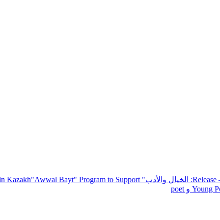
— R
: الخيال والأدب
" inviting poets and writers from around the world to participate in Kazakh
"Awwal Bayt" Program to Support
Young Po