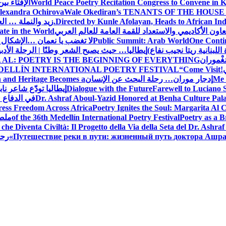
World Peace Poetry Recitation Congress to Convene in 
الإفتاء بي
lexandra Ochirova
Wale Okediran’s TENANTS OF THE HOUSE
Directed by Kunle Afolayan, Heads to African In
زيد والنملة … ا
اون الأكاديمي والاستعداد للقمة العامة للعالم العربي
ate in the World
One Contin
Public Summit: Arab World
لا تغضب يا نعمان …الإشكال 
للبنانية ريتا نجيب نفاع)
إيطاليا… حيث يصبح الشعر وطنًا | الرحلة الأدب
مَغْموران
 AL: POETRY IS THE BEGINNING OF EVERYTHING
!
“Come Visit
DELLÍN INTERNATIONAL POETRY FESTIVAL
Me 
إدجار موران… رحلة البحث عن الإنسان
n and Heritage Becomes a
Farewell to Lucian
Dialogue with the Future
إيطاليا تودّع شاعر ناب
Dr. Ashraf Aboul-Yazid Honored at Benha Culture Palac
في الدفاع 
ress Freedom Across Africa
Poetry Ignites the Soul: Margarita Al C
Poetry as a B
of the 36th Medellín International Poetry Festival
ملصق
che Diventa Civiltà: Il Progetto della Via della Seta del Dr. Ashra
Путешествие реки в пути: жизненный путь доктора Ашр
رحل