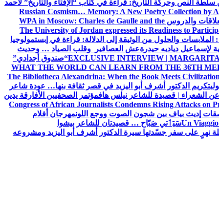
ن سلطة النص وحركة التاريخ: قراءة في كتاب “الإفتاء والتاريخ” لأحمد
Russian Cosmism… Memory: A New Poetry Collection by A
لعلاقات والدروس
WPA in Moscow: Charles de Gaulle and the
The University of Jordan expressed its Readiness to Particip
: الملابسات والحلول
من الوثيقة إلى الدلالة: قراءة في إبستمولوجيا
ية لإسماعيل دياديه حيدرة
عش العصافير وقلب الصياد … وحديث
EXCLUSIVE INTERVIEW | MARGARITA
“صندوق أجدادي”
WHAT THE WORLD CAN LEARN FROM THE 36TH ME
The Bibliotheca Alexandrina: When the Book Meets Civilizatio
ولي
تكريم الدكتور أشرف أبو اليزيد في قصر ثقافة بنها… عودة شاعر
عن الشعراء | قصيدة للشاعر نيلس هاف
مؤتمر الصحفيين الأفارقة يدين
Congress of African Journalists Condemns Rising Attacks on P
ات إديث بياف بين شجون الصوت ووجع اللون
مهرجان أفلام
Un Viaggio 
سَيَٲتي صَبّاح … قصيدتان للشاعر بيشوا
ة نهرٍ على سفر جسّدتها سيرة الدكتور أشرف أبو اليزيد ومشروعه