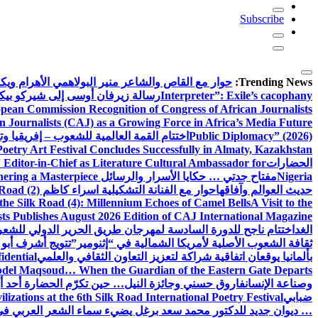
Subscribe
Trending News:
حوار مع القاص والشاعر منير البولاهمي
الأهرام وي
Interpreter”: Exile’s cacophany
رسالة زيرفان أوسى إلى شيركو بي
pean Commission Recognition of Congress of African Journalists
n Journalists (CAJ) as a Growing Force in Africa’s Media Future
Public Diplomacy” (2026)
اختتام القمة العالمية للشعوب – إفريقيا وت
Poetry Art Festival Concludes Successfully in Almaty, Kazakhstan
الحضارات
Editor-in-Chief as Literature Cultural Ambassador for
Nigeria
مفتاح جدتي … حكايا الأسرار والرسائل
hering a Masterpiece
حديث العوالم وآفاقها
حوار مع الفنانة التشكيلية اسراء كاظم
Road (2)
the Silk Road (4): Millennium Echoes of Camel Bells
A Visit to the
sts Publishes August 2026 Edition of CAJ International Magazine
الغد
اختتام ناجح للدورة السادسة لمهرجان طريق الحرير الدولي للشعر 
ثقافة الشعوب الأصلية لأمريكا الشمالية في “إثنومير”
تتويج أشرف أبو 
بألمانيا يوقعان اتفاقية شراكة لتعزيز التعاون الثقافي والعلمي
idential
del Maqsoud… When the Guardian of the Eastern Gate Departs
وصناعة الإنسان
فاروق حسني وجائزة النيل… حين تكرّم الحضارة أحد أبن
ضبابي
izations at the 6th Silk Road International Poetry Festival
… ديوان جديد للدكتور محمد سعد برغل يضيء سماء الشعر العربي في