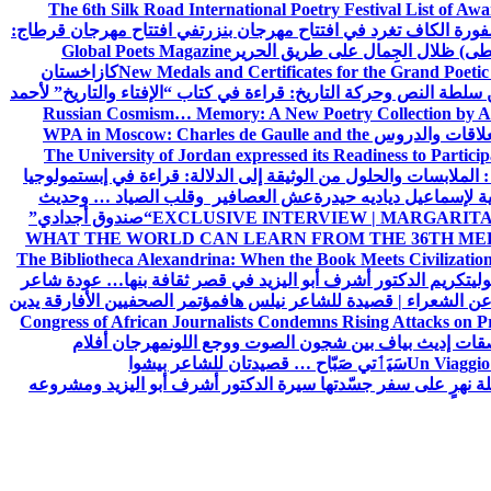
The 6th Silk Road International Poetry Festival List of Aw
ورة الكاف تغرد في افتتاح مهرجان بنزرت
في افتتاح مهرجان قرطاج:
سطى) ظلال الجِمال على طريق الحرير
Global Poets Magazine
New Medals and Certificates for the Grand Poet
كازاخستان
ن سلطة النص وحركة التاريخ: قراءة في كتاب “الإفتاء والتاريخ” لأحمد
Russian Cosmism… Memory: A New Poetry Collection by A
لعلاقات والدروس
WPA in Moscow: Charles de Gaulle and the
The University of Jordan expressed its Readiness to Particip
: الملابسات والحلول
من الوثيقة إلى الدلالة: قراءة في إبستمولوجيا
ية لإسماعيل دياديه حيدرة
عش العصافير وقلب الصياد … وحديث
EXCLUSIVE INTERVIEW | MARGARITA
“صندوق أجدادي”
WHAT THE WORLD CAN LEARN FROM THE 36TH ME
The Bibliotheca Alexandrina: When the Book Meets Civilizatio
ولي
تكريم الدكتور أشرف أبو اليزيد في قصر ثقافة بنها… عودة شاعر
عن الشعراء | قصيدة للشاعر نيلس هاف
مؤتمر الصحفيين الأفارقة يدين
Congress of African Journalists Condemns Rising Attacks on P
ات إديث بياف بين شجون الصوت ووجع اللون
مهرجان أفلام
Un Viaggio 
سَيَٲتي صَبّاح … قصيدتان للشاعر بيشوا
ة نهرٍ على سفر جسّدتها سيرة الدكتور أشرف أبو اليزيد ومشروعه