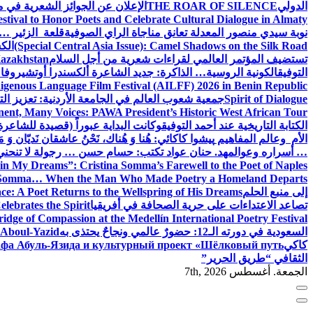
الدولي
THE ROAR OF SILENCE
الإعلان عن الجوائز الشعرية في
estival to Honor Poets and Celebrate Cultural Dialogue in Almaty
نوبة سيدي منصور المعدلة تعانق مناجاة الراي الصوفية
قلعة الزئير … 
(Special Central Asia Issue): Camel Shadows on the Silk Road
الك
تستضيف المؤتمر العالمي لقراءات شعرية من أجل السلام
Kazakhstan
التوفيق
الكونية الروسية… الذاكرة: جديد الشاعرة ألكسندرا أوتشيروفا
digenous Language Film Festival (AILFF) 2026 in Benin Republic.
Spirit of Dialogue
جمعية شعوب العالم في الجامعة الأردنية: تعزيز التع
ent, Many Voices: PAWA President’s Historic West African Tour
الكتابة التاريخية عند أحمد التوفيق
وكانت البداية عبوراً (قصيدة للشاعرة ا
الأم وعالم المفاهيم
پیشوا کاکائي: هُنا وَ هُناك، نَحْنُ عاشقان نَديّان وَ 
… أسراره وعوالمه
د. حنان عواد تكتب: حسام حسن … رجولة لا تنحني
in My Dreams”: Cristina Somma’s Farewell to the Poet of Naples
o Somma… When the Man Who Made Poetry a Homeland Departs
إلى منبع الحلم
e: A Poet Returns to the Wellspring of His Dreams
تصاعد الاعتداءات على حرية الصحافة في أفريقيا
elebrates the Spirit
ridge of Compassion at the Medellín International Poetry Festival
السعودية في دورته الـ12: حضورٌ عالمي ونجاحٌ يحتذى به
f Aboul-Yazid
كاكي
афа Абуль-Язида и культурный проект «Шёлковый путь»
الثقافي “طريق الحرير”
الجمعة. أغسطس 7th, 2026