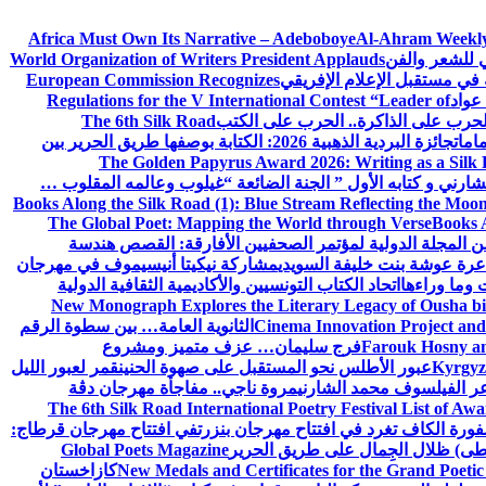
Africa Must Own Its Narrative – Adeboboye
Al-Ahram Weekly
ي للشعر والفن
World Organization of Writers President Applauds
European Commission Recognizes
عواد
Regulations for the V International Contest “Leader of
لحرب على الذاكرة.. الحرب على الكتب
The 6th Silk Road
امات
جائزة البردية الذهبية 2026: الكتابة بوصفها طريق الحرير بين
The Golden Papyrus Award 2026: Writing as a Silk R
رني و كتابه الأول ” الجنة الضائعة “
غيلوب وعالمه المقلوب …
Books Along the Silk Road (1): Blue Stream Reflecting the Moon
The Global Poet: Mapping the World through Verse
Books A
ن المجلة الدولية لمؤتمر الصحفيين الأفارقة: القصص هندسة
عرة عوشة بنت خليفة السويدي
مشاركة نيكيتا أنيسيموف في مهرجان
 وما وراءها
اتحاد الكتاب التونسيين والأكاديمية الثقافية الدولية
New Monograph Explores the Literary Legacy of Ousha bi
Cinema Innovation Project and
الثانوية العامة… بين سطوة الرقم
Farouk Hosny an
فرج سليمان… عزف متميز ومشروع
Kyrgyz 
عبور الأطلس نحو المستقبل على صهوة الحنين
قمر لعبور الليل
ر الفيلسوف محمد الشارني
مروة ناجي.. مفاجأة مهرجان دڨة
The 6th Silk Road International Poetry Festival List of Aw
ورة الكاف تغرد في افتتاح مهرجان بنزرت
في افتتاح مهرجان قرطاج:
سطى) ظلال الجِمال على طريق الحرير
Global Poets Magazine
New Medals and Certificates for the Grand Poet
كازاخستان