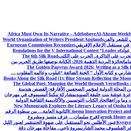
Africa Must Own Its Narrative – Adeboboye
Al-Ahram Weekly
ي للشعر والفن
World Organization of Writers President Applauds
European Commission Recognizes
عواد
Regulations for the V International Contest “Leader of
لحرب على الذاكرة.. الحرب على الكتب
The 6th Silk Road
امات
جائزة البردية الذهبية 2026: الكتابة بوصفها طريق الحرير بين
The Golden Papyrus Award 2026: Writing as a Silk R
رني و كتابه الأول ” الجنة الضائعة “
غيلوب وعالمه المقلوب …
Books Along the Silk Road (1): Blue Stream Reflecting the Moon
The Global Poet: Mapping the World through Verse
Books A
ن المجلة الدولية لمؤتمر الصحفيين الأفارقة: القصص هندسة
عرة عوشة بنت خليفة السويدي
مشاركة نيكيتا أنيسيموف في مهرجان
 وما وراءها
اتحاد الكتاب التونسيين والأكاديمية الثقافية الدولية
New Monograph Explores the Literary Legacy of Ousha bi
Cinema Innovation Project and
الثانوية العامة… بين سطوة الرقم
Farouk Hosny an
فرج سليمان… عزف متميز ومشروع
Kyrgyz 
عبور الأطلس نحو المستقبل على صهوة الحنين
قمر لعبور الليل
ر الفيلسوف محمد الشارني
مروة ناجي.. مفاجأة مهرجان دڨة