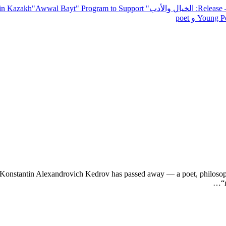
— R
: الخيال والأدب
" inviting poets and writers from around the world to participate in Kazakh
"Awwal Bayt" Program to Support
Young Po
Konstantin Alexandrovich Kedrov has passed away — a poet, philosopher,
“