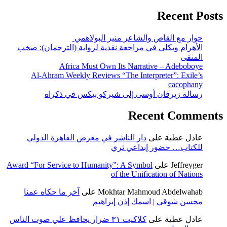
Recent Posts
حوار مع القاص والشاعر منير البولاهمي
الأهرام ويكلي في مراجعة نقدية لرواية (الترجمان): صخب
المنفى
Africa Must Own Its Narrative – Adeboboye
Al-Ahram Weekly Reviews “The Interpreter”: Exile’s
cacophany
رسالة زيرفان أوسى إلى شيركو بيكس في ذكراه
Recent Comments
عادل عطية
على
دار الناشر في معرض القاهرة الدولي
للكتاب… حضور إبداعي ثري
Jeffreyger
على
Award “For Service to Humanity”: A Symbol
of the Unification of Nations
Mokhtar Mahmoud Abdelwahab
على
آخر ما حكاه عمنا
محسن شوقي | اسمك إذن إبراهيم
عادل عطية
على
كلاكيت ٣١ ضرار يحافظ علي صوت الناس