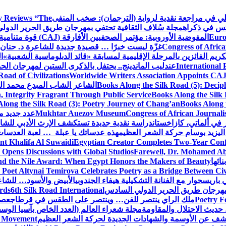
كلي في مراجعة نقدية لرواية (الترجمان): صخب المنفى
 Reviews “The
كس في ذكراه
مجلة سُلاف الثقافية تحتفي بمهرجان طريق الحرير الدول
Euro
المفوضية الأوروبية: مؤتمر الصحفيين الأفارقة (CAJ) قوة متنامية في مستقبل الإعلام الإفريقي
Congress of Africa
غزّة ليست خبرًا … قصيدة جديدة للشاعرة د. حنان 
كريم الفائزين بالمرحلة الإقليمية لمسابقة «قائد الدبلوماسية الشعبية»
ا
International 
عندليب الماندينج.. يحتفل بالذكرى الستين لمهرجان الحم
oad of Civilizations
Worldwide Writers Association Appoints CAJ 
Books Along the Silk Road (5): Decip
الشاعر الشاب المبدع محمد الشا
, Integrity Fragrant Through Public Service
Books Along the Silk 
long the Silk Road (3): Poetry Journey of Chang’an
Books Along 
Congress of African Journali
Mukhtar Auezov Museum
عدد جديد م
في ألماتي، كازاخستان
دراسة نقدية جديدة تستكشف الإرث الأدبي للشا
اليزيد بوسام حركة الشعر العظيم
هذه عدساتك يا عبلة … لعبة العدسات
nt Khalifa Al Suwaidi
Egyptian Creator Completes Two-Year Conf
 Opens Discussions with Global Studios
Farewell, Dr. Mohamed Ab
ائها
d the Nile Award: When Egypt Honors the Makers of Beauty
Poet Altynai Temirova Celebrates Poetry as a Bridge Between Civil
 باريس
حوار مع الفنانة التشكيلية هيفاء الجندوبي
الأبيض والأسود… للشاع
 مهرجان طريق الحرير الدولي السادس
6th Silk Road International
ards
Poetry F
ملك الراي ينتصر للفن… وينتصر على الطقس في قرطاج
عصف
حديث الاحتلال والمقاومة
مجلة شعراء العالم (العدد الخاص بآسيا الو
شف عن الأوسمة والشهادات الجديدة لحركة الشعر العظيم
ic Movement