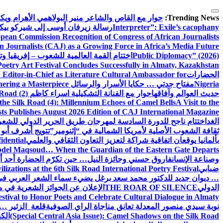
التجاوز
إلى
Trending News:
حوار مع القاص والشاعر منير البولاهمي
الأهرام وي
المحتوى
Interpreter”: Exile’s cacophany
رسالة زيرفان أوسى إلى شيركو بي
pean Commission Recognition of Congress of African Journalists
n Journalists (CAJ) as a Growing Force in Africa’s Media Future
Public Diplomacy” (2026)
اختتام القمة العالمية للشعوب – إفريقيا وت
Poetry Art Festival Concludes Successfully in Almaty, Kazakhstan
الحضارات
Editor-in-Chief as Literature Cultural Ambassador for
Nigeria
مفتاح جدتي … حكايا الأسرار والرسائل
hering a Masterpiece
حديث العوالم وآفاقها
حوار مع الفنانة التشكيلية اسراء كاظم
Road (2)
the Silk Road (4): Millennium Echoes of Camel Bells
A Visit to the
sts Publishes August 2026 Edition of CAJ International Magazine
الغد
اختتام ناجح للدورة السادسة لمهرجان طريق الحرير الدولي للشعر 
ثقافة الشعوب الأصلية لأمريكا الشمالية في “إثنومير”
تتويج أشرف أبو 
بألمانيا يوقعان اتفاقية شراكة لتعزيز التعاون الثقافي والعلمي
idential
del Maqsoud… When the Guardian of the Eastern Gate Departs
وصناعة الإنسان
فاروق حسني وجائزة النيل… حين تكرّم الحضارة أحد أبن
ضبابي
izations at the 6th Silk Road International Poetry Festival
… ديوان جديد للدكتور محمد سعد برغل يضيء سماء الشعر العربي في
الدولي
THE ROAR OF SILENCE
الإعلان عن الجوائز الشعرية في
estival to Honor Poets and Celebrate Cultural Dialogue in Almaty
نوبة سيدي منصور المعدلة تعانق مناجاة الراي الصوفية
قلعة الزئير … 
(Special Central Asia Issue): Camel Shadows on the Silk Road
الك