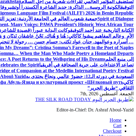
تستضيف المؤتمر العالمي لقراءات شعرية من أجل السلام
Kazakhstan
التوفيق
الكونية الروسية… الذاكرة: جديد الشاعرة ألكسندرا أوتشيروفا
digenous Language Film Festival (AILFF) 2026 in Benin Republic.
Spirit of Dialogue
جمعية شعوب العالم في الجامعة الأردنية: تعزيز التع
ent, Many Voices: PAWA President’s Historic West African Tour
الكتابة التاريخية عند أحمد التوفيق
وكانت البداية عبوراً (قصيدة للشاعرة ا
الأم وعالم المفاهيم
پیشوا کاکائي: هُنا وَ هُناك، نَحْنُ عاشقان نَديّان وَ 
… أسراره وعوالمه
د. حنان عواد تكتب: حسام حسن … رجولة لا تنحني
in My Dreams”: Cristina Somma’s Farewell to the Poet of Naples
o Somma… When the Man Who Made Poetry a Homeland Departs
إلى منبع الحلم
e: A Poet Returns to the Wellspring of His Dreams
تصاعد الاعتداءات على حرية الصحافة في أفريقيا
elebrates the Spirit
ridge of Compassion at the Medellín International Poetry Festival
السعودية في دورته الـ12: حضورٌ عالمي ونجاحٌ يحتذى به
f Aboul-Yazid
كاكي
афа Абуль-Язида и культурный проект «Шёлковый путь»
الثقافي “طريق الحرير”
الجمعة. أغسطس 7th, 2026
Editor-in-Chief: Dr. Ashraf Aboul-Yazid
Home
Cart
Checkout