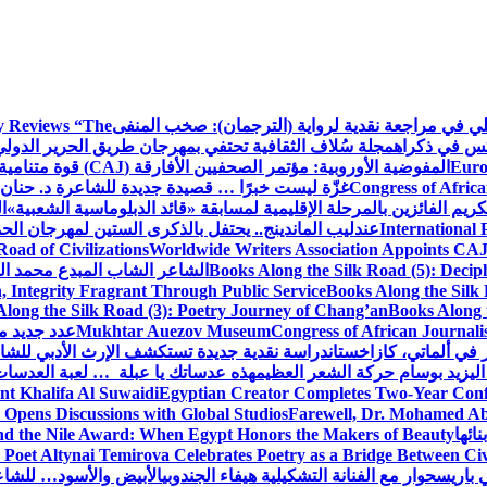
كلي في مراجعة نقدية لرواية (الترجمان): صخب المنفى
 Reviews “The
كس في ذكراه
مجلة سُلاف الثقافية تحتفي بمهرجان طريق الحرير الدول
Euro
المفوضية الأوروبية: مؤتمر الصحفيين الأفارقة (CAJ) قوة متنامية في مستقبل الإعلام الإفريقي
Congress of Africa
غزّة ليست خبرًا … قصيدة جديدة للشاعرة د. حنان 
كريم الفائزين بالمرحلة الإقليمية لمسابقة «قائد الدبلوماسية الشعبية»
ا
International 
عندليب الماندينج.. يحتفل بالذكرى الستين لمهرجان الحم
oad of Civilizations
Worldwide Writers Association Appoints CAJ 
Books Along the Silk Road (5): Decip
الشاعر الشاب المبدع محمد الشا
, Integrity Fragrant Through Public Service
Books Along the Silk 
long the Silk Road (3): Poetry Journey of Chang’an
Books Along 
Congress of African Journali
Mukhtar Auezov Museum
عدد جديد م
في ألماتي، كازاخستان
دراسة نقدية جديدة تستكشف الإرث الأدبي للشا
اليزيد بوسام حركة الشعر العظيم
هذه عدساتك يا عبلة … لعبة العدسات
nt Khalifa Al Suwaidi
Egyptian Creator Completes Two-Year Conf
 Opens Discussions with Global Studios
Farewell, Dr. Mohamed Ab
ائها
d the Nile Award: When Egypt Honors the Makers of Beauty
Poet Altynai Temirova Celebrates Poetry as a Bridge Between Civil
 باريس
حوار مع الفنانة التشكيلية هيفاء الجندوبي
الأبيض والأسود… للشاع