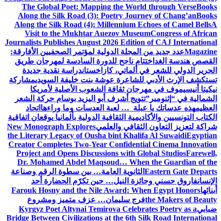
The Global Poet: Mapping the World through Verse
Books
Along the Silk Road (3): Poetry Journey of Chang’an
Books
Along the Silk Road (4): Millennium Echoes of Camel Bells
A
Visit to the Mukhtar Auezov Museum
Congress of African
Journalists Publishes August 2026 Edition of CAJ International
Magazine
عدد جديد من المجلة الدولية لمؤتمر الصحفيين الأفارقة:
القصص هندسة الغد
اختتام ناجح للدورة السادسة لمهرجان طريق
الحرير الدولي للشعر في ألماتي، كازاخستان
دراسة نقدية جديدة
تستكشف الإرث الأدبي للشاعرة عوشة بنت خليفة السويدي
مشاركة
نيكيتا أنيسيموف في مهرجان ثقافة الشعوب الأصلية لأمريكا
الشمالية في “إثنومير”
تتويج أشرف أبو اليزيد بوسام حركة الشعر
العظيم
هذه عدساتك يا عبلة … لعبة العدسات وما وراءها
اتحاد
الكتاب التونسيين والأكاديمية الثقافية الدولية بألمانيا يوقعان اتفاقية
شراكة لتعزيز التعاون الثقافي والعلمي
New Monograph Explores
the Literary Legacy of Ousha bint Khalifa Al Suwaidi
Egyptian
Creator Completes Two-Year Confidential Cinema Innovation
Project and Opens Discussions with Global Studios
Farewell,
Dr. Mohamed Abdel Maqsoud… When the Guardian of the
Eastern Gate Departs
الثانوية العامة… بين سطوة الرقم وصناعة
الإنسان
فاروق حسني وجائزة النيل… حين تكرّم الحضارة أحد
أبنائها
Farouk Hosny and the Nile Award: When Egypt Honors
the Makers of Beauty
فرج سليمان… عزف متميز ومشروع
ضبابي
Kyrgyz Poet Altynai Temirova Celebrates Poetry as a
Bridge Between Civilizations at the 6th Silk Road International