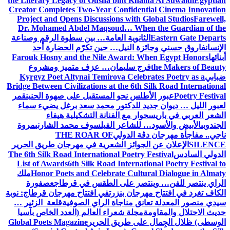
the Literary Legacy of Ousha bint Khalifa Al Suwaidi
Egyptian
Creator Completes Two-Year Confidential Cinema Innovation
Project and Opens Discussions with Global Studios
Farewell,
Dr. Mohamed Abdel Maqsoud… When the Guardian of the
Eastern Gate Departs
الثانوية العامة… بين سطوة الرقم وصناعة
الإنسان
فاروق حسني وجائزة النيل… حين تكرّم الحضارة أحد
أبنائها
Farouk Hosny and the Nile Award: When Egypt Honors
the Makers of Beauty
فرج سليمان… عزف متميز ومشروع
ضبابي
Kyrgyz Poet Altynai Temirova Celebrates Poetry as a
Bridge Between Civilizations at the 6th Silk Road International
Poetry Festival
عبور الأطلس نحو المستقبل على صهوة الحنين
قمر
لعبور الليل … ديوان جديد للدكتور محمد سعد برغل يضيء سماء
الشعر العربي في باريس
حوار مع الفنانة التشكيلية هيفاء
الجندوبي
الأبيض والأسود… للشاعر الفيلسوف محمد الشارني
مروة
ناجي.. مفاجأة مهرجان دڨة الدولي
THE ROAR OF
SILENCE
الإعلان عن الجوائز الشعرية في مهرجان طريق الحرير
الدولي السادس
The 6th Silk Road International Poetry Festival
List of Awards
6th Silk Road International Poetry Festival to
Honor Poets and Celebrate Cultural Dialogue in Almaty
ملك
الراي ينتصر للفن… وينتصر على الطقس في قرطاج
عصفورة
الكاف تغرد في افتتاح مهرجان بنزرت
في افتتاح مهرجان قرطاج: نوبة
سيدي منصور المعدلة تعانق مناجاة الراي الصوفية
قلعة الزئير …
حديث الاحتلال والمقاومة
مجلة شعراء العالم (العدد الخاص بآسيا
الوسطى) ظلال الجِمال على طريق الحرير
Global Poets Magazine