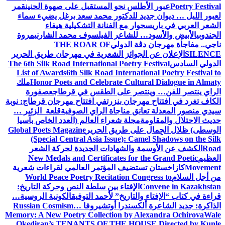
Poetry Festival
عبور الأطلس نحو المستقبل على صهوة الحنين
قمر
لعبور الليل … ديوان جديد للدكتور محمد سعد برغل يضيء سماء
الشعر العربي في باريس
حوار مع الفنانة التشكيلية هيفاء
الجندوبي
الأبيض والأسود… للشاعر الفيلسوف محمد الشارني
مروة
ناجي.. مفاجأة مهرجان دڨة الدولي
THE ROAR OF
SILENCE
الإعلان عن الجوائز الشعرية في مهرجان طريق الحرير
الدولي السادس
The 6th Silk Road International Poetry Festival
List of Awards
6th Silk Road International Poetry Festival to
Honor Poets and Celebrate Cultural Dialogue in Almaty
ملك
الراي ينتصر للفن… وينتصر على الطقس في قرطاج
عصفورة
الكاف تغرد في افتتاح مهرجان بنزرت
في افتتاح مهرجان قرطاج: نوبة
سيدي منصور المعدلة تعانق مناجاة الراي الصوفية
قلعة الزئير …
حديث الاحتلال والمقاومة
مجلة شعراء العالم (العدد الخاص بآسيا
الوسطى) ظلال الجِمال على طريق الحرير
Global Poets Magazine
(Special Central Asia Issue): Camel Shadows on the Silk
Road
الكشف عن الأوسمة والشهادات الجديدة لحركة الشعر
العظيم
New Medals and Certificates for the Grand Poetic
Movement
كازاخستان تستضيف المؤتمر العالمي لقراءات شعرية
من أجل السلام
World Peace Poetry Recitation Congress to
Convene in Kazakhstan
الإفتاء بين سلطة النص وحركة التاريخ:
قراءة في كتاب “الإفتاء والتاريخ” لأحمد التوفيق
الكونية الروسية…
الذاكرة: جديد الشاعرة ألكسندرا أوتشيروفا
Russian Cosmism…
Memory: A New Poetry Collection by Alexandra Ochirova
Wale
Okediran’s TENANTS OF THE HOUSE Directed by Kunle