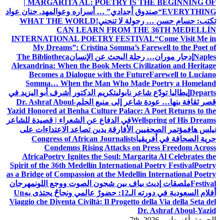
| MARGARITA AL: POETRY IS THE BEGINNING OF
EVERYTHING
“صندوق أجدادي” … أسراره وعوالمه
د. حنان عواد
تكتب: حسام حسن … رجولة لا تنحني!
WHAT THE WORLD
CAN LEARN FROM THE 36TH MEDELLÍN
INTERNATIONAL POETRY FESTIVAL
“Come Visit Me in
My Dreams”: Cristina Somma’s Farewell to the Poet of
Naples
إدجار موران… رحلة البحث عن الإنسان
The Bibliotheca
Alexandrina: When the Book Meets Civilization and Heritage
Becomes a Dialogue with the Future
Farewell to Luciano
Somma… When the Man Who Made Poetry a Homeland
Departs
إيطاليا تودّع شاعر نابولي
تكريم الدكتور أشرف أبو اليزيد في
قصر ثقافة بنها… عودة شاعر إلى منبع الحلم
Dr. Ashraf Aboul-
Yazid Honored at Benha Culture Palace: A Poet Returns to the
Wellspring of His Dreams
في الدفاع عن الشعراء | قصيدة للشاعر
نيلس هاف
مؤتمر الصحفيين الأفارقة يدين تصاعد الاعتداءات على
حرية الصحافة في أفريقيا
Congress of African Journalists
Condemns Rising Attacks on Press Freedom Across
Africa
Poetry Ignites the Soul: Margarita Al Celebrates the
Spirit of the 36th Medellín International Poetry Festival
Poetry
as a Bridge of Compassion at the Medellín International Poetry
Festival
ملصقات إديث بياف بين شجون الصوت ووجع اللون
مهرجان
أفلام السعودية في دورته الـ12: حضورٌ عالمي ونجاحٌ يحتذى به
Un
Viaggio che Diventa Civiltà: Il Progetto della Via della Seta del
Dr. Ashraf Aboul-Yazid
الجمعة. أغسطس 7th, 2026