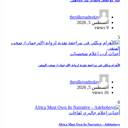
حوار مع القاص والشاعر منير البولاهمي
thesilkroadtoday
أغسطس 5, 2026
9 views
5
أحداث
أدب
إعلام
شخصيات
الأهرام ويكلي في مراجعة نقدية لرواية (الترجمان): صخب المنفى
thesilkroadtoday
أغسطس 5, 2026
16 views
6
أحداث
إعلام
جاليري
لقاءات
Africa Must Own Its Narrative – Adeboboye