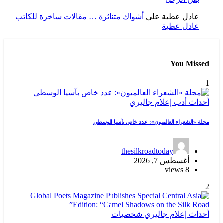
عادل عطية
على
أشواك متناثرة … مقالات ساخرة للكاتب
عادل عطية
You Missed
1
أحداث
أدب
إعلام
جاليري
مجلة «الشعراء العالميون»: عدد خاص بآسيا الوسطى
thesilkroadtoday
أغسطس 7, 2026
8 views
2
أحداث
إعلام
جاليري
شخصيات