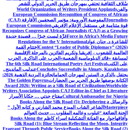
سُلاف الثقافية تحتفي بمهرجان طريق الحرير الدولي للشعر
والفن
World Organization of Writers President Applauds
European Commission Recognition of Congress of African
Journalists
المفوضية الأوروبية: مؤتمر الصحفيين الأفارقة (CAJ)
قوة متنامية في مستقبل الإعلام الإفريقي
European Commission
Recognizes Congress of African Journalists (CAJ) as a Growing
Force in Africa’s Media Future
غزّة ليست خبرًا … قصيدة جديدة
للشاعرة د. حنان عواد
Regulations for the V International
Contest “Leader of Public Diplomacy” (2026)
اختتام القمة
العالمية للشعوب – إفريقيا وتكريم الفائزين بالمرحلة الإقليمية
لمسابقة «قائد الدبلوماسية الشعبية»
الحرب على الذاكرة.. الحرب
على الكتب
The 6th Silk Road International Poetry Art Festival
Concludes Successfully in Almaty, Kazakhstan
عندليب الماندينج..
يحتفل بالذكرى الستين لمهرجان الحمامات
جائزة البردية الذهبية 2026:
الكتابة بوصفها طريق الحرير بين الحضارات
The Golden Papyrus
Award 2026: Writing as a Silk Road of Civilizations
Worldwide
Writers Association Appoints CAJ Editor-in-Chief as Literature
Cultural Ambassador for Nigeria
مفتاح جدتي … حكايا الأسرار
والرسائل
Books Along the Silk Road (5): Deciphering a
Masterpiece
الشاعر الشاب المبدع محمد الشارني و كتابه الأول ”
الجنة الضائعة “
غيلوب وعالمه المقلوب … حديث العوالم
وآفاقها
حوار مع الفنانة التشكيلية اسراء كاظم
Books Along the
Silk Road (1): Blue Stream Reflecting the Moon, Integrity
Fragrant Through Public Service
Books Along the Silk Road (2)