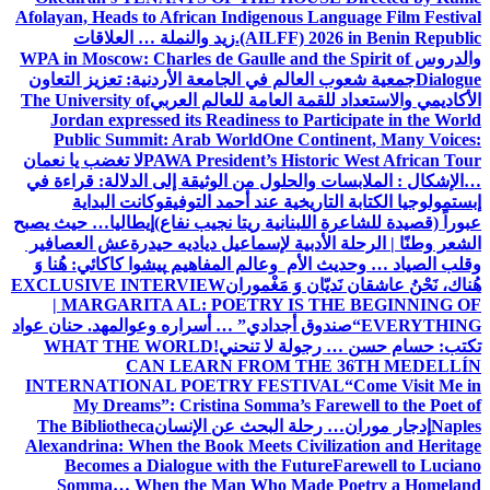
Afolayan, Heads to African Indigenous Language Film Festival
(AILFF) 2026 in Benin Republic.
زيد والنملة … العلاقات
والدروس
WPA in Moscow: Charles de Gaulle and the Spirit of
Dialogue
جمعية شعوب العالم في الجامعة الأردنية: تعزيز التعاون
الأكاديمي والاستعداد للقمة العامة للعالم العربي
The University of
Jordan expressed its Readiness to Participate in the World
Public Summit: Arab World
One Continent, Many Voices:
PAWA President’s Historic West African Tour
لا تغضب يا نعمان
…الإشكال : الملابسات والحلول
من الوثيقة إلى الدلالة: قراءة في
إبستمولوجيا الكتابة التاريخية عند أحمد التوفيق
وكانت البداية
عبوراً (قصيدة للشاعرة اللبنانية ريتا نجيب نفاع)
إيطاليا… حيث يصبح
الشعر وطنًا | الرحلة الأدبية لإسماعيل دياديه حيدرة
عش العصافير
وقلب الصياد … وحديث الأم وعالم المفاهيم
پیشوا کاکائي: هُنا وَ
هُناك، نَحْنُ عاشقان نَديّان وَ مَغْموران
EXCLUSIVE INTERVIEW
| MARGARITA AL: POETRY IS THE BEGINNING OF
EVERYTHING
“صندوق أجدادي” … أسراره وعوالمه
د. حنان عواد
تكتب: حسام حسن … رجولة لا تنحني!
WHAT THE WORLD
CAN LEARN FROM THE 36TH MEDELLÍN
INTERNATIONAL POETRY FESTIVAL
“Come Visit Me in
My Dreams”: Cristina Somma’s Farewell to the Poet of
Naples
إدجار موران… رحلة البحث عن الإنسان
The Bibliotheca
Alexandrina: When the Book Meets Civilization and Heritage
Becomes a Dialogue with the Future
Farewell to Luciano
Somma… When the Man Who Made Poetry a Homeland