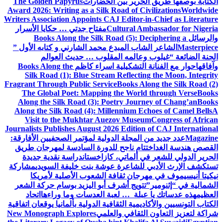
الكتابة بوصفها طريق الحرير بين الحضارات
The Golden Papyrus
Award 2026: Writing as a Silk Road of Civilizations
Worldwide
Writers Association Appoints CAJ Editor-in-Chief as Literature
Cultural Ambassador for Nigeria
مفتاح جدتي … حكايا الأسرار
والرسائل
Books Along the Silk Road (5): Deciphering a
Masterpiece
الشاعر الشاب المبدع محمد الشارني و كتابه الأول ”
الجنة الضائعة “
غيلوب وعالمه المقلوب … حديث العوالم
وآفاقها
حوار مع الفنانة التشكيلية اسراء كاظم
Books Along the
Silk Road (1): Blue Stream Reflecting the Moon, Integrity
Fragrant Through Public Service
Books Along the Silk Road (2)
The Global Poet: Mapping the World through Verse
Books
Along the Silk Road (3): Poetry Journey of Chang’an
Books
Along the Silk Road (4): Millennium Echoes of Camel Bells
A
Visit to the Mukhtar Auezov Museum
Congress of African
Journalists Publishes August 2026 Edition of CAJ International
Magazine
عدد جديد من المجلة الدولية لمؤتمر الصحفيين الأفارقة:
القصص هندسة الغد
اختتام ناجح للدورة السادسة لمهرجان طريق
الحرير الدولي للشعر في ألماتي، كازاخستان
دراسة نقدية جديدة
تستكشف الإرث الأدبي للشاعرة عوشة بنت خليفة السويدي
مشاركة
نيكيتا أنيسيموف في مهرجان ثقافة الشعوب الأصلية لأمريكا
الشمالية في “إثنومير”
تتويج أشرف أبو اليزيد بوسام حركة الشعر
العظيم
هذه عدساتك يا عبلة … لعبة العدسات وما وراءها
اتحاد
الكتاب التونسيين والأكاديمية الثقافية الدولية بألمانيا يوقعان اتفاقية
شراكة لتعزيز التعاون الثقافي والعلمي
New Monograph Explores