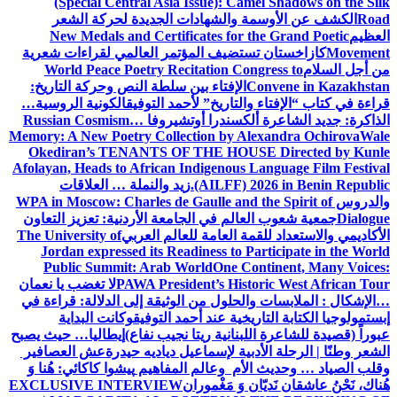
(Special Central Asia Issue): Camel Shadows on the Silk
Road
الكشف عن الأوسمة والشهادات الجديدة لحركة الشعر
العظيم
New Medals and Certificates for the Grand Poetic
Movement
كازاخستان تستضيف المؤتمر العالمي لقراءات شعرية
من أجل السلام
World Peace Poetry Recitation Congress to
Convene in Kazakhstan
الإفتاء بين سلطة النص وحركة التاريخ:
قراءة في كتاب “الإفتاء والتاريخ” لأحمد التوفيق
الكونية الروسية…
الذاكرة: جديد الشاعرة ألكسندرا أوتشيروفا
Russian Cosmism…
Memory: A New Poetry Collection by Alexandra Ochirova
Wale
Okediran’s TENANTS OF THE HOUSE Directed by Kunle
Afolayan, Heads to African Indigenous Language Film Festival
(AILFF) 2026 in Benin Republic.
زيد والنملة … العلاقات
والدروس
WPA in Moscow: Charles de Gaulle and the Spirit of
Dialogue
جمعية شعوب العالم في الجامعة الأردنية: تعزيز التعاون
الأكاديمي والاستعداد للقمة العامة للعالم العربي
The University of
Jordan expressed its Readiness to Participate in the World
Public Summit: Arab World
One Continent, Many Voices:
PAWA President’s Historic West African Tour
لا تغضب يا نعمان
…الإشكال : الملابسات والحلول
من الوثيقة إلى الدلالة: قراءة في
إبستمولوجيا الكتابة التاريخية عند أحمد التوفيق
وكانت البداية
عبوراً (قصيدة للشاعرة اللبنانية ريتا نجيب نفاع)
إيطاليا… حيث يصبح
الشعر وطنًا | الرحلة الأدبية لإسماعيل دياديه حيدرة
عش العصافير
وقلب الصياد … وحديث الأم وعالم المفاهيم
پیشوا کاکائي: هُنا وَ
هُناك، نَحْنُ عاشقان نَديّان وَ مَغْموران
EXCLUSIVE INTERVIEW