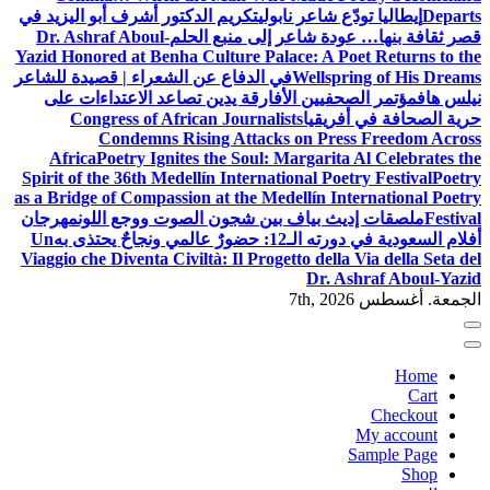
Departs
إيطاليا تودّع شاعر نابولي
تكريم الدكتور أشرف أبو اليزيد في
قصر ثقافة بنها… عودة شاعر إلى منبع الحلم
Dr. Ashraf Aboul-
Yazid Honored at Benha Culture Palace: A Poet Returns to the
Wellspring of His Dreams
في الدفاع عن الشعراء | قصيدة للشاعر
نيلس هاف
مؤتمر الصحفيين الأفارقة يدين تصاعد الاعتداءات على
حرية الصحافة في أفريقيا
Congress of African Journalists
Condemns Rising Attacks on Press Freedom Across
Africa
Poetry Ignites the Soul: Margarita Al Celebrates the
Spirit of the 36th Medellín International Poetry Festival
Poetry
as a Bridge of Compassion at the Medellín International Poetry
Festival
ملصقات إديث بياف بين شجون الصوت ووجع اللون
مهرجان
أفلام السعودية في دورته الـ12: حضورٌ عالمي ونجاحٌ يحتذى به
Un
Viaggio che Diventa Civiltà: Il Progetto della Via della Seta del
Dr. Ashraf Aboul-Yazid
الجمعة. أغسطس 7th, 2026
Home
Cart
Checkout
My account
Sample Page
Shop