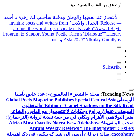
أو تحقق من الفئات الشعبية لدينا...
- الأشجارُ عند بعضِها والوطنُ مِدخَنة
-سأجلب لك زهرة يا أحمد
— Release
: الخيال والأدب
" inviting poets and writers from
around the world to participate in Kazakh
"Awwal Bayt"
Program to Support Young Poetic Talents
"Dialogue"
"Literary
"Nikolay Gumilyov و poet
Asia 2025
Subscribe
Trending News:
مجلة «الشعراء العالميون»: عدد خاص بآسيا
الوسطى
Global Poets Magazine Publishes Special Central Asia
Edition: “Camel Shadows on the Silk Road”
«المغفلون
السبعة».. عنوانٌ مراوغ وحكاياتٌ لا تنتهي
حوار مع القاص والشاعر
منير البولاهمي
الأهرام ويكلي في مراجعة نقدية لرواية (الترجمان):
صخب المنفى
Al-
Africa Must Own Its Narrative – Adeboboye
Ahram Weekly Reviews “The Interpreter”: Exile’s
cacophany
رسالة زيرفان أوسى إلى شيركو بيكس في ذكراه
مجلة