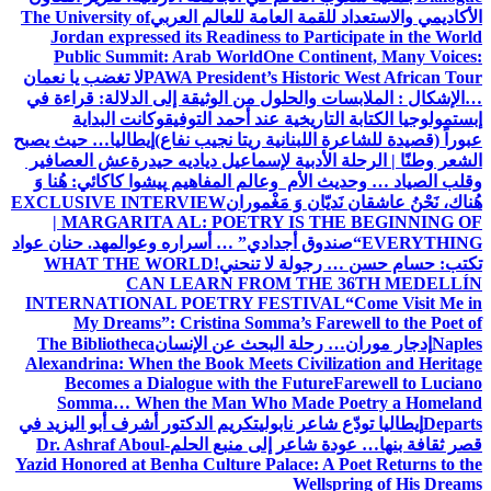
الأكاديمي والاستعداد للقمة العامة للعالم العربي
The University of
Jordan expressed its Readiness to Participate in the World
Public Summit: Arab World
One Continent, Many Voices:
PAWA President’s Historic West African Tour
لا تغضب يا نعمان
…الإشكال : الملابسات والحلول
من الوثيقة إلى الدلالة: قراءة في
إبستمولوجيا الكتابة التاريخية عند أحمد التوفيق
وكانت البداية
عبوراً (قصيدة للشاعرة اللبنانية ريتا نجيب نفاع)
إيطاليا… حيث يصبح
الشعر وطنًا | الرحلة الأدبية لإسماعيل دياديه حيدرة
عش العصافير
وقلب الصياد … وحديث الأم وعالم المفاهيم
پیشوا کاکائي: هُنا وَ
هُناك، نَحْنُ عاشقان نَديّان وَ مَغْموران
EXCLUSIVE INTERVIEW
| MARGARITA AL: POETRY IS THE BEGINNING OF
EVERYTHING
“صندوق أجدادي” … أسراره وعوالمه
د. حنان عواد
تكتب: حسام حسن … رجولة لا تنحني!
WHAT THE WORLD
CAN LEARN FROM THE 36TH MEDELLÍN
INTERNATIONAL POETRY FESTIVAL
“Come Visit Me in
My Dreams”: Cristina Somma’s Farewell to the Poet of
Naples
إدجار موران… رحلة البحث عن الإنسان
The Bibliotheca
Alexandrina: When the Book Meets Civilization and Heritage
Becomes a Dialogue with the Future
Farewell to Luciano
Somma… When the Man Who Made Poetry a Homeland
Departs
إيطاليا تودّع شاعر نابولي
تكريم الدكتور أشرف أبو اليزيد في
قصر ثقافة بنها… عودة شاعر إلى منبع الحلم
Dr. Ashraf Aboul-
Yazid Honored at Benha Culture Palace: A Poet Returns to the
Wellspring of His Dreams