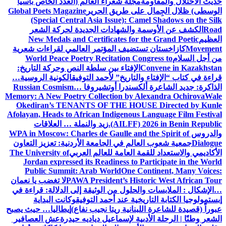
حديث الاحتلال والمقاومة
مجلة شعراء العالم (العدد الخاص بآسيا
الوسطى) ظلال الجِمال على طريق الحرير
Global Poets Magazine
(Special Central Asia Issue): Camel Shadows on the Silk
Road
الكشف عن الأوسمة والشهادات الجديدة لحركة الشعر
العظيم
New Medals and Certificates for the Grand Poetic
Movement
كازاخستان تستضيف المؤتمر العالمي لقراءات شعرية
من أجل السلام
World Peace Poetry Recitation Congress to
Convene in Kazakhstan
الإفتاء بين سلطة النص وحركة التاريخ:
قراءة في كتاب “الإفتاء والتاريخ” لأحمد التوفيق
الكونية الروسية…
الذاكرة: جديد الشاعرة ألكسندرا أوتشيروفا
Russian Cosmism…
Memory: A New Poetry Collection by Alexandra Ochirova
Wale
Okediran’s TENANTS OF THE HOUSE Directed by Kunle
Afolayan, Heads to African Indigenous Language Film Festival
(AILFF) 2026 in Benin Republic.
زيد والنملة … العلاقات
والدروس
WPA in Moscow: Charles de Gaulle and the Spirit of
Dialogue
جمعية شعوب العالم في الجامعة الأردنية: تعزيز التعاون
الأكاديمي والاستعداد للقمة العامة للعالم العربي
The University of
Jordan expressed its Readiness to Participate in the World
Public Summit: Arab World
One Continent, Many Voices:
PAWA President’s Historic West African Tour
لا تغضب يا نعمان
…الإشكال : الملابسات والحلول
من الوثيقة إلى الدلالة: قراءة في
إبستمولوجيا الكتابة التاريخية عند أحمد التوفيق
وكانت البداية
عبوراً (قصيدة للشاعرة اللبنانية ريتا نجيب نفاع)
إيطاليا… حيث يصبح
الشعر وطنًا | الرحلة الأدبية لإسماعيل دياديه حيدرة
عش العصافير