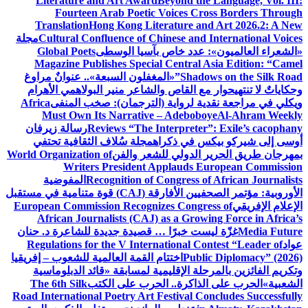
Literature and Art Award
Beyond the Language, Vol. III:
Fourteen Arab Poetic Voices Cross Borders Through
Translation
Hong Kong Literature and Art 2026.2: A New
Cultural Confluence of Chinese and International Voices
مجلة
«الشعراء العالميون»: عدد خاص بآسيا الوسطى
Global Poets
Magazine Publishes Special Central Asia Edition: “Camel
Shadows on the Silk Road”
«المغفلون السبعة».. عنوانٌ مراوغ
وحكاياتٌ لا تنتهي
حوار مع القاص والشاعر منير البولاهمي
الأهرام
ويكلي في مراجعة نقدية لرواية (الترجمان): صخب المنفى
Africa
Must Own Its Narrative – Adeboboye
Al-Ahram Weekly
Reviews “The Interpreter”: Exile’s cacophany
رسالة زيرفان
أوسى إلى شيركو بيكس في ذكراه
مجلة سُلاف الثقافية تحتفي
بمهرجان طريق الحرير الدولي للشعر والفن
World Organization of
Writers President Applauds European Commission
Recognition of Congress of African Journalists
المفوضية
الأوروبية: مؤتمر الصحفيين الأفارقة (CAJ) قوة متنامية في مستقبل
الإعلام الإفريقي
European Commission Recognizes Congress of
African Journalists (CAJ) as a Growing Force in Africa’s
Media Future
غزّة ليست خبرًا … قصيدة جديدة للشاعرة د. حنان
عواد
Regulations for the V International Contest “Leader of
Public Diplomacy” (2026)
اختتام القمة العالمية للشعوب – إفريقيا
وتكريم الفائزين بالمرحلة الإقليمية لمسابقة «قائد الدبلوماسية
الشعبية»
الحرب على الذاكرة.. الحرب على الكتب
The 6th Silk
Road International Poetry Art Festival Concludes Successfully