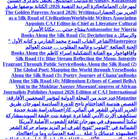
in Almaty, Kazakhstan
عندليب الماندينج.. يحتفل بالذكرى الستين
لمهرجان الحمامات
جائزة البردية الذهبية 2026: الكتابة بوصفها طريق
الحرير بين الحضارات
The Golden Papyrus Award 2026: Writing
as a Silk Road of Civilizations
Worldwide Writers Association
Appoints CAJ Editor-in-Chief as Literature Cultural
Ambassador for Nigeria
مفتاح جدتي … حكايا الأسرار
والرسائل
Books Along the Silk Road (5): Deciphering a
Masterpiece
الشاعر الشاب المبدع محمد الشارني و كتابه الأول ”
الجنة الضائعة “
غيلوب وعالمه المقلوب … حديث العوالم
وآفاقها
حوار مع الفنانة التشكيلية اسراء كاظم
Books Along the
Silk Road (1): Blue Stream Reflecting the Moon, Integrity
Fragrant Through Public Service
Books Along the Silk Road (2)
The Global Poet: Mapping the World through Verse
Books
Along the Silk Road (3): Poetry Journey of Chang’an
Books
Along the Silk Road (4): Millennium Echoes of Camel Bells
A
Visit to the Mukhtar Auezov Museum
Congress of African
Journalists Publishes August 2026 Edition of CAJ International
Magazine
عدد جديد من المجلة الدولية لمؤتمر الصحفيين الأفارقة:
القصص هندسة الغد
اختتام ناجح للدورة السادسة لمهرجان طريق
الحرير الدولي للشعر في ألماتي، كازاخستان
دراسة نقدية جديدة
تستكشف الإرث الأدبي للشاعرة عوشة بنت خليفة السويدي
مشاركة
نيكيتا أنيسيموف في مهرجان ثقافة الشعوب الأصلية لأمريكا
الشمالية في “إثنومير”
تتويج أشرف أبو اليزيد بوسام حركة الشعر
العظيم
هذه عدساتك يا عبلة … لعبة العدسات وما وراءها
اتحاد