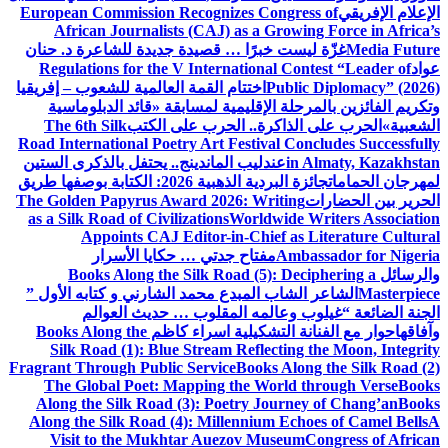
الإعلام الإفريقي
European Commission Recognizes Congress of
African Journalists (CAJ) as a Growing Force in Africa’s
Media Future
غزّة ليست خبرًا … قصيدة جديدة للشاعرة د. حنان
عواد
Regulations for the V International Contest “Leader of
Public Diplomacy” (2026)
اختتام القمة العالمية للشعوب – إفريقيا
وتكريم الفائزين بالمرحلة الإقليمية لمسابقة «قائد الدبلوماسية
الشعبية»
الحرب على الذاكرة.. الحرب على الكتب
The 6th Silk
Road International Poetry Art Festival Concludes Successfully
in Almaty, Kazakhstan
عندليب الماندينج.. يحتفل بالذكرى الستين
لمهرجان الحمامات
جائزة البردية الذهبية 2026: الكتابة بوصفها طريق
الحرير بين الحضارات
The Golden Papyrus Award 2026: Writing
as a Silk Road of Civilizations
Worldwide Writers Association
Appoints CAJ Editor-in-Chief as Literature Cultural
Ambassador for Nigeria
مفتاح جدتي … حكايا الأسرار
والرسائل
Books Along the Silk Road (5): Deciphering a
Masterpiece
الشاعر الشاب المبدع محمد الشارني و كتابه الأول ”
الجنة الضائعة “
غيلوب وعالمه المقلوب … حديث العوالم
وآفاقها
حوار مع الفنانة التشكيلية اسراء كاظم
Books Along the
Silk Road (1): Blue Stream Reflecting the Moon, Integrity
Fragrant Through Public Service
Books Along the Silk Road (2)
The Global Poet: Mapping the World through Verse
Books
Along the Silk Road (3): Poetry Journey of Chang’an
Books
Along the Silk Road (4): Millennium Echoes of Camel Bells
A
Visit to the Mukhtar Auezov Museum
Congress of African