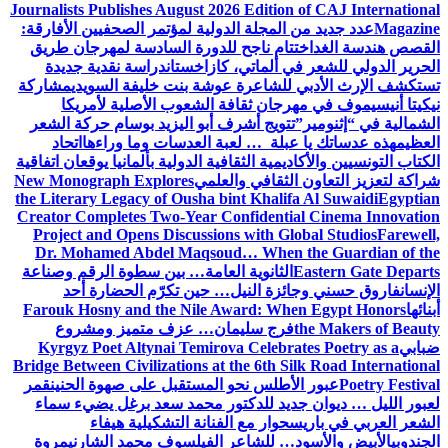
Journalists Publishes August 2026 Edition of CAJ International
Magazine
عدد جديد من المجلة الدولية لمؤتمر الصحفيين الأفارقة:
القصص هندسة الغد
اختتام ناجح للدورة السادسة لمهرجان طريق
الحرير الدولي للشعر في ألماتي، كازاخستان
دراسة نقدية جديدة
تستكشف الإرث الأدبي للشاعرة عوشة بنت خليفة السويدي
مشاركة
نيكيتا أنيسيموف في مهرجان ثقافة الشعوب الأصلية لأمريكا
الشمالية في “إثنومير”
تتويج أشرف أبو اليزيد بوسام حركة الشعر
العظيم
هذه عدساتك يا عبلة … لعبة العدسات وما وراءها
اتحاد
الكتاب التونسيين والأكاديمية الثقافية الدولية بألمانيا يوقعان اتفاقية
شراكة لتعزيز التعاون الثقافي والعلمي
New Monograph Explores
the Literary Legacy of Ousha bint Khalifa Al Suwaidi
Egyptian
Creator Completes Two-Year Confidential Cinema Innovation
Project and Opens Discussions with Global Studios
Farewell,
Dr. Mohamed Abdel Maqsoud… When the Guardian of the
Eastern Gate Departs
الثانوية العامة… بين سطوة الرقم وصناعة
الإنسان
فاروق حسني وجائزة النيل… حين تكرّم الحضارة أحد
أبنائها
Farouk Hosny and the Nile Award: When Egypt Honors
the Makers of Beauty
فرج سليمان… عزف متميز ومشروع
ضبابي
Kyrgyz Poet Altynai Temirova Celebrates Poetry as a
Bridge Between Civilizations at the 6th Silk Road International
Poetry Festival
عبور الأطلس نحو المستقبل على صهوة الحنين
قمر
لعبور الليل … ديوان جديد للدكتور محمد سعد برغل يضيء سماء
الشعر العربي في باريس
حوار مع الفنانة التشكيلية هيفاء
الجندوبي
الأبيض والأسود… للشاعر الفيلسوف محمد الشارني
مروة