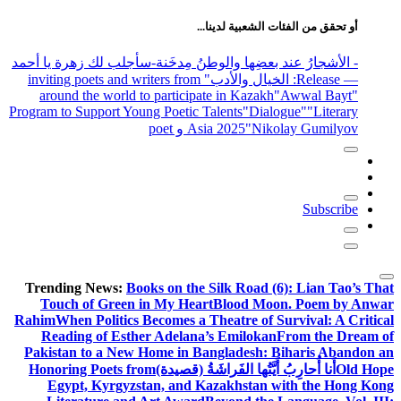
عن:
أو تحقق من الفئات الشعبية لدينا...
- الأشجارُ عند بعضِها والوطنُ مِدخَنة
-سأجلب لك زهرة يا أحمد
— Release
: الخيال والأدب
" inviting poets and writers from
around the world to participate in Kazakh
"Awwal Bayt"
Program to Support Young Poetic Talents
"Dialogue"
"Literary
"Nikolay Gumilyov و poet
Asia 2025
Subscribe
Trending News:
Books on the Silk Road (6): Lian Tao’s That
Touch of Green in My Heart
Blood Moon. Poem by Anwar
Rahim
When Politics Becomes a Theatre of Survival: A Critical
Reading of Esther Adelana’s Emilokan
From the Dream of
Pakistan to a New Home in Bangladesh: Biharis Abandon an
Old Hope
أَنا أُحارِبُ أَيَّتُها الفَراشَةُ (قصيدة)
Honoring Poets from
Egypt, Kyrgyzstan, and Kazakhstan with the Hong Kong