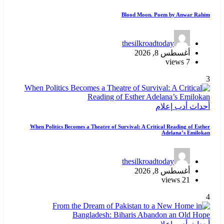
Blood Moon. Poem by Anwar Rahim
thesilkroadtoday
أغسطس 8, 2026
7 views
3
أحداث
أدب
إعلام
When Politics Becomes a Theatre of Survival: A Critical Reading of Esther
Adelana’s Emilokan
thesilkroadtoday
أغسطس 8, 2026
21 views
4