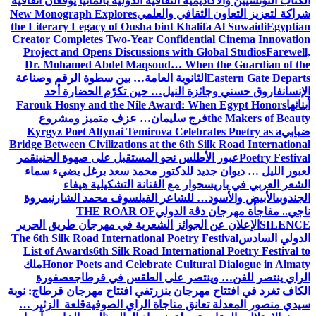
الكتاب التونسيين والأكاديمية الثقافية الدولية بألمانيا يوقعان اتفاقية
شراكة لتعزيز التعاون الثقافي والعلمي
New Monograph Explores
the Literary Legacy of Ousha bint Khalifa Al Suwaidi
Egyptian
Creator Completes Two-Year Confidential Cinema Innovation
Project and Opens Discussions with Global Studios
Farewell,
Dr. Mohamed Abdel Maqsoud… When the Guardian of the
Eastern Gate Departs
الثانوية العامة… بين سطوة الرقم وصناعة
الإنسان
فاروق حسني وجائزة النيل… حين تكرّم الحضارة أحد
أبنائها
Farouk Hosny and the Nile Award: When Egypt Honors
the Makers of Beauty
فرج سليمان… عزف متميز ومشروع
ضبابي
Kyrgyz Poet Altynai Temirova Celebrates Poetry as a
Bridge Between Civilizations at the 6th Silk Road International
Poetry Festival
عبور الأطلس نحو المستقبل على صهوة الحنين
قمر
لعبور الليل … ديوان جديد للدكتور محمد سعد برغل يضيء سماء
الشعر العربي في باريس
حوار مع الفنانة التشكيلية هيفاء
الجندوبي
الأبيض والأسود… للشاعر الفيلسوف محمد الشارني
مروة
ناجي.. مفاجأة مهرجان دڨة الدولي
THE ROAR OF
SILENCE
الإعلان عن الجوائز الشعرية في مهرجان طريق الحرير
الدولي السادس
The 6th Silk Road International Poetry Festival
List of Awards
6th Silk Road International Poetry Festival to
Honor Poets and Celebrate Cultural Dialogue in Almaty
ملك
الراي ينتصر للفن… وينتصر على الطقس في قرطاج
عصفورة
الكاف تغرد في افتتاح مهرجان بنزرت
في افتتاح مهرجان قرطاج: نوبة
سيدي منصور المعدلة تعانق مناجاة الراي الصوفية
قلعة الزئير …