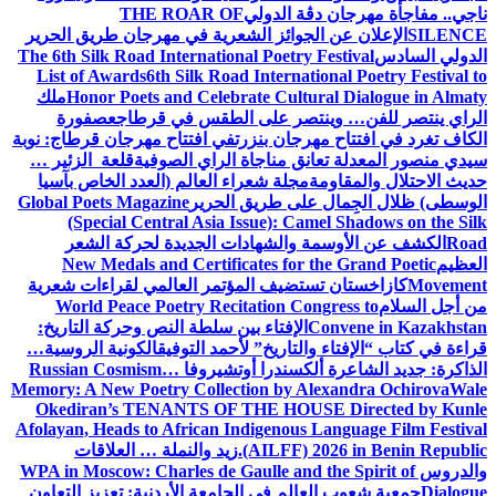
ناجي.. مفاجأة مهرجان دڨة الدولي
THE ROAR OF
SILENCE
الإعلان عن الجوائز الشعرية في مهرجان طريق الحرير
الدولي السادس
The 6th Silk Road International Poetry Festival
List of Awards
6th Silk Road International Poetry Festival to
Honor Poets and Celebrate Cultural Dialogue in Almaty
ملك
الراي ينتصر للفن… وينتصر على الطقس في قرطاج
عصفورة
الكاف تغرد في افتتاح مهرجان بنزرت
في افتتاح مهرجان قرطاج: نوبة
سيدي منصور المعدلة تعانق مناجاة الراي الصوفية
قلعة الزئير …
حديث الاحتلال والمقاومة
مجلة شعراء العالم (العدد الخاص بآسيا
الوسطى) ظلال الجِمال على طريق الحرير
Global Poets Magazine
(Special Central Asia Issue): Camel Shadows on the Silk
Road
الكشف عن الأوسمة والشهادات الجديدة لحركة الشعر
العظيم
New Medals and Certificates for the Grand Poetic
Movement
كازاخستان تستضيف المؤتمر العالمي لقراءات شعرية
من أجل السلام
World Peace Poetry Recitation Congress to
Convene in Kazakhstan
الإفتاء بين سلطة النص وحركة التاريخ:
قراءة في كتاب “الإفتاء والتاريخ” لأحمد التوفيق
الكونية الروسية…
الذاكرة: جديد الشاعرة ألكسندرا أوتشيروفا
Russian Cosmism…
Memory: A New Poetry Collection by Alexandra Ochirova
Wale
Okediran’s TENANTS OF THE HOUSE Directed by Kunle
Afolayan, Heads to African Indigenous Language Film Festival
(AILFF) 2026 in Benin Republic.
زيد والنملة … العلاقات
والدروس
WPA in Moscow: Charles de Gaulle and the Spirit of
Dialogue
جمعية شعوب العالم في الجامعة الأردنية: تعزيز التعاون