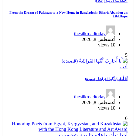
أحداث
أدب
إعلام
From the Dream of Pakistan to a New Home in Bangladesh: Biharis Abandon an
Old Hope
thesilkroadtoday
أغسطس 8, 2026
10 views
5
أدب
أَنا أُحارِبُ أَيَّتُها الفَراشَةُ (قصيدة)
thesilkroadtoday
أغسطس 8, 2026
10 views
6
أحداث
أدب
إعلام
جاليري
شخصيات