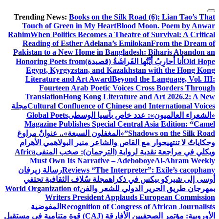
التجاوز
Trending News:
Books on the Silk Road (6): Lian Tao’s That
إلى
Touch of Green in My Heart
Blood Moon. Poem by Anwar
المحتوى
Rahim
When Politics Becomes a Theatre of Survival: A Critical
Reading of Esther Adelana’s Emilokan
From the Dream of
Pakistan to a New Home in Bangladesh: Biharis Abandon an
Old Hope
أَنا أُحارِبُ أَيَّتُها الفَراشَةُ (قصيدة)
Honoring Poets from
Egypt, Kyrgyzstan, and Kazakhstan with the Hong Kong
Literature and Art Award
Beyond the Language, Vol. III:
Fourteen Arab Poetic Voices Cross Borders Through
Translation
Hong Kong Literature and Art 2026.2: A New
Cultural Confluence of Chinese and International Voices
مجلة
«الشعراء العالميون»: عدد خاص بآسيا الوسطى
Global Poets
Magazine Publishes Special Central Asia Edition: “Camel
Shadows on the Silk Road”
«المغفلون السبعة».. عنوانٌ مراوغ
وحكاياتٌ لا تنتهي
حوار مع القاص والشاعر منير البولاهمي
الأهرام
ويكلي في مراجعة نقدية لرواية (الترجمان): صخب المنفى
Africa
Must Own Its Narrative – Adeboboye
Al-Ahram Weekly
Reviews “The Interpreter”: Exile’s cacophany
رسالة زيرفان
أوسى إلى شيركو بيكس في ذكراه
مجلة سُلاف الثقافية تحتفي
بمهرجان طريق الحرير الدولي للشعر والفن
World Organization of
Writers President Applauds European Commission
Recognition of Congress of African Journalists
المفوضية
الأوروبية: مؤتمر الصحفيين الأفارقة (CAJ) قوة متنامية في مستقبل