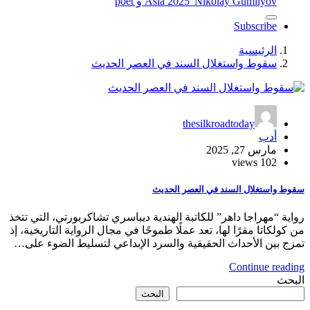
"Nikolay Gumilyov و poet
Asia 2025
Subscribe
الرئيسية
سقوط واستغلال السند في العصر الحديث
thesilkroadtoday
أدب
مارس 27, 2025
102 views
سقوط واستغلال السند في العصر الحديث
رواية “مهراجا داهر” للكاتبة الهندية ديباسري تشاكربورتي، التي تتخذ
من كولكاتا مقرًا لها، تعد عملًا طموحًا في مجال الرواية التاريخية، إذ
تمزج بين الأحداث الحقيقية والسرد الإبداعي لتسليط الضوء على…
Continue reading
البحث
البحث