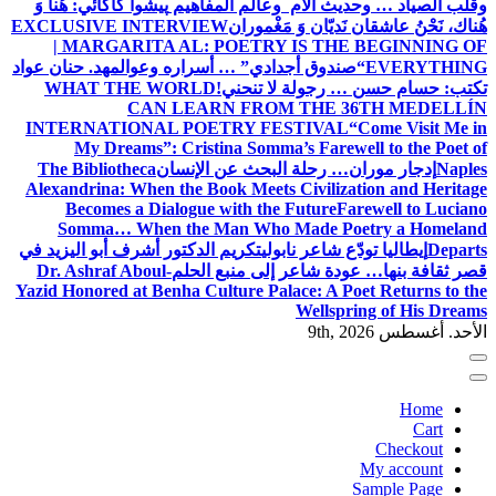
وقلب الصياد … وحديث الأم وعالم المفاهيم
پیشوا کاکائي: هُنا وَ
هُناك، نَحْنُ عاشقان نَديّان وَ مَغْموران
EXCLUSIVE INTERVIEW
| MARGARITA AL: POETRY IS THE BEGINNING OF
EVERYTHING
“صندوق أجدادي” … أسراره وعوالمه
د. حنان عواد
تكتب: حسام حسن … رجولة لا تنحني!
WHAT THE WORLD
CAN LEARN FROM THE 36TH MEDELLÍN
INTERNATIONAL POETRY FESTIVAL
“Come Visit Me in
My Dreams”: Cristina Somma’s Farewell to the Poet of
Naples
إدجار موران… رحلة البحث عن الإنسان
The Bibliotheca
Alexandrina: When the Book Meets Civilization and Heritage
Becomes a Dialogue with the Future
Farewell to Luciano
Somma… When the Man Who Made Poetry a Homeland
Departs
إيطاليا تودّع شاعر نابولي
تكريم الدكتور أشرف أبو اليزيد في
قصر ثقافة بنها… عودة شاعر إلى منبع الحلم
Dr. Ashraf Aboul-
Yazid Honored at Benha Culture Palace: A Poet Returns to the
Wellspring of His Dreams
الأحد. أغسطس 9th, 2026
Home
Cart
Checkout
My account
Sample Page