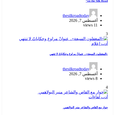
on the Silk Road”
thesilkroadtoday
أغسطس 7, 2026
11 views
3
أدب
إعلام
«المغفلون السبعة».. عنوانٌ مراوغ وحكاياتٌ لا تنتهي
thesilkroadtoday
أغسطس 7, 2026
8 views
4
أدب
لقاءات
حوار مع القاص والشاعر منير البولاهمي