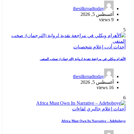
thesilkroadtoday
أغسطس 5, 2026
9 views
5
أحداث
أدب
إعلام
شخصيات
الأهرام ويكلي في مراجعة نقدية لرواية (الترجمان): صخب المنفى
thesilkroadtoday
أغسطس 5, 2026
16 views
6
أحداث
إعلام
جاليري
لقاءات
Africa Must Own Its Narrative – Adeboboye