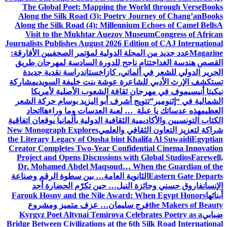
The Global Poet: Mapping the World through Verse
Books
Along the Silk Road (3): Poetry Journey of Chang’an
Books
Along the Silk Road (4): Millennium Echoes of Camel Bells
A
Visit to the Mukhtar Auezov Museum
Congress of African
Journalists Publishes August 2026 Edition of CAJ International
Magazine
عدد جديد من المجلة الدولية لمؤتمر الصحفيين الأفارقة:
القصص هندسة الغد
اختتام ناجح للدورة السادسة لمهرجان طريق
الحرير الدولي للشعر في ألماتي، كازاخستان
دراسة نقدية جديدة
تستكشف الإرث الأدبي للشاعرة عوشة بنت خليفة السويدي
مشاركة
نيكيتا أنيسيموف في مهرجان ثقافة الشعوب الأصلية لأمريكا
الشمالية في “إثنومير”
تتويج أشرف أبو اليزيد بوسام حركة الشعر
العظيم
هذه عدساتك يا عبلة … لعبة العدسات وما وراءها
اتحاد
الكتاب التونسيين والأكاديمية الثقافية الدولية بألمانيا يوقعان اتفاقية
شراكة لتعزيز التعاون الثقافي والعلمي
New Monograph Explores
the Literary Legacy of Ousha bint Khalifa Al Suwaidi
Egyptian
Creator Completes Two-Year Confidential Cinema Innovation
Project and Opens Discussions with Global Studios
Farewell,
Dr. Mohamed Abdel Maqsoud… When the Guardian of the
Eastern Gate Departs
الثانوية العامة… بين سطوة الرقم وصناعة
الإنسان
فاروق حسني وجائزة النيل… حين تكرّم الحضارة أحد
أبنائها
Farouk Hosny and the Nile Award: When Egypt Honors
the Makers of Beauty
فرج سليمان… عزف متميز ومشروع
ضبابي
Kyrgyz Poet Altynai Temirova Celebrates Poetry as a
Bridge Between Civilizations at the 6th Silk Road International