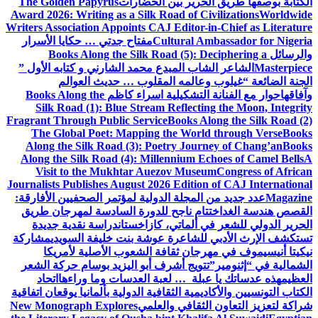
الكتابة بوصفها طريق الحرير بين الحضارات
The Golden Papyrus
Award 2026: Writing as a Silk Road of Civilizations
Worldwide
Writers Association Appoints CAJ Editor-in-Chief as Literature
Cultural Ambassador for Nigeria
مفتاح جدتي … حكايا الأسرار
والرسائل
Books Along the Silk Road (5): Deciphering a
Masterpiece
الشاعر الشاب المبدع محمد الشارني و كتابه الأول ”
الجنة الضائعة “
غيلوب وعالمه المقلوب … حديث العوالم
وآفاقها
حوار مع الفنانة التشكيلية اسراء كاظم
Books Along the
Silk Road (1): Blue Stream Reflecting the Moon, Integrity
Fragrant Through Public Service
Books Along the Silk Road (2)
The Global Poet: Mapping the World through Verse
Books
Along the Silk Road (3): Poetry Journey of Chang’an
Books
Along the Silk Road (4): Millennium Echoes of Camel Bells
A
Visit to the Mukhtar Auezov Museum
Congress of African
Journalists Publishes August 2026 Edition of CAJ International
Magazine
عدد جديد من المجلة الدولية لمؤتمر الصحفيين الأفارقة:
القصص هندسة الغد
اختتام ناجح للدورة السادسة لمهرجان طريق
الحرير الدولي للشعر في ألماتي، كازاخستان
دراسة نقدية جديدة
تستكشف الإرث الأدبي للشاعرة عوشة بنت خليفة السويدي
مشاركة
نيكيتا أنيسيموف في مهرجان ثقافة الشعوب الأصلية لأمريكا
الشمالية في “إثنومير”
تتويج أشرف أبو اليزيد بوسام حركة الشعر
العظيم
هذه عدساتك يا عبلة … لعبة العدسات وما وراءها
اتحاد
الكتاب التونسيين والأكاديمية الثقافية الدولية بألمانيا يوقعان اتفاقية
شراكة لتعزيز التعاون الثقافي والعلمي
New Monograph Explores