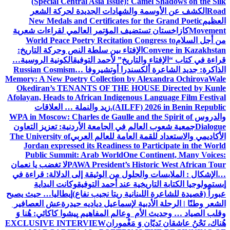
(Special Central Asia Issue): Camel Shadows on the Silk
Road
الكشف عن الأوسمة والشهادات الجديدة لحركة الشعر
العظيم
New Medals and Certificates for the Grand Poetic
Movement
كازاخستان تستضيف المؤتمر العالمي لقراءات شعرية
من أجل السلام
World Peace Poetry Recitation Congress to
Convene in Kazakhstan
الإفتاء بين سلطة النص وحركة التاريخ:
قراءة في كتاب “الإفتاء والتاريخ” لأحمد التوفيق
الكونية الروسية…
الذاكرة: جديد الشاعرة ألكسندرا أوتشيروفا
Russian Cosmism…
Memory: A New Poetry Collection by Alexandra Ochirova
Wale
Okediran’s TENANTS OF THE HOUSE Directed by Kunle
Afolayan, Heads to African Indigenous Language Film Festival
(AILFF) 2026 in Benin Republic.
زيد والنملة … العلاقات
والدروس
WPA in Moscow: Charles de Gaulle and the Spirit of
Dialogue
جمعية شعوب العالم في الجامعة الأردنية: تعزيز التعاون
الأكاديمي والاستعداد للقمة العامة للعالم العربي
The University of
Jordan expressed its Readiness to Participate in the World
Public Summit: Arab World
One Continent, Many Voices:
PAWA President’s Historic West African Tour
لا تغضب يا نعمان
…الإشكال : الملابسات والحلول
من الوثيقة إلى الدلالة: قراءة في
إبستمولوجيا الكتابة التاريخية عند أحمد التوفيق
وكانت البداية
عبوراً (قصيدة للشاعرة اللبنانية ريتا نجيب نفاع)
إيطاليا… حيث يصبح
الشعر وطنًا | الرحلة الأدبية لإسماعيل دياديه حيدرة
عش العصافير
وقلب الصياد … وحديث الأم وعالم المفاهيم
پیشوا کاکائي: هُنا وَ
هُناك، نَحْنُ عاشقان نَديّان وَ مَغْموران
EXCLUSIVE INTERVIEW