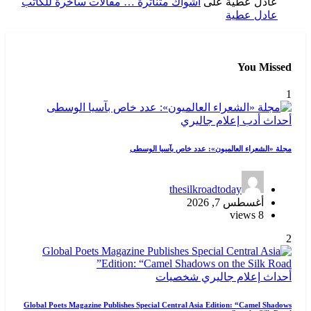
عادل عطية
على
أشواك متناثرة … مقالات ساخرة للكاتب
عادل عطية
You Missed
1
أحداث
أدب
إعلام
جاليري
مجلة «الشعراء العالميون»: عدد خاص بآسيا الوسطى
thesilkroadtoday
أغسطس 7, 2026
8 views
2
أحداث
إعلام
جاليري
شخصيات
Global Poets Magazine Publishes Special Central Asia Edition: “Camel Shadows