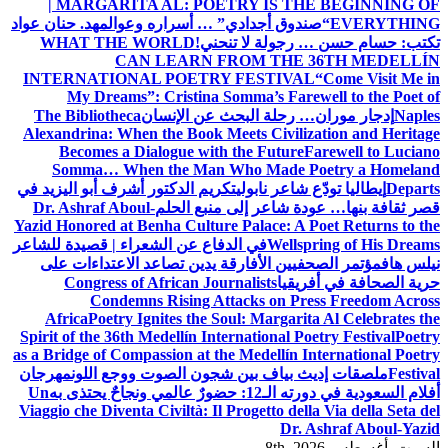
| MARGARITA AL: POETRY IS THE BEGINNING OF
EVERYTHING
“صندوق أجدادي” … أسراره وعوالمه
د. حنان عواد
تكتب: حسام حسن … رجولة لا تنحني!
WHAT THE WORLD
CAN LEARN FROM THE 36TH MEDELLÍN
INTERNATIONAL POETRY FESTIVAL
“Come Visit Me in
My Dreams”: Cristina Somma’s Farewell to the Poet of
Naples
إدجار موران… رحلة البحث عن الإنسان
The Bibliotheca
Alexandrina: When the Book Meets Civilization and Heritage
Becomes a Dialogue with the Future
Farewell to Luciano
Somma… When the Man Who Made Poetry a Homeland
Departs
إيطاليا تودّع شاعر نابولي
تكريم الدكتور أشرف أبو اليزيد في
قصر ثقافة بنها… عودة شاعر إلى منبع الحلم
Dr. Ashraf Aboul-
Yazid Honored at Benha Culture Palace: A Poet Returns to the
Wellspring of His Dreams
في الدفاع عن الشعراء | قصيدة للشاعر
نيلس هاف
مؤتمر الصحفيين الأفارقة يدين تصاعد الاعتداءات على
حرية الصحافة في أفريقيا
Congress of African Journalists
Condemns Rising Attacks on Press Freedom Across
Africa
Poetry Ignites the Soul: Margarita Al Celebrates the
Spirit of the 36th Medellín International Poetry Festival
Poetry
as a Bridge of Compassion at the Medellín International Poetry
Festival
ملصقات إديث بياف بين شجون الصوت ووجع اللون
مهرجان
أفلام السعودية في دورته الـ12: حضورٌ عالمي ونجاحٌ يحتذى به
Un
Viaggio che Diventa Civiltà: Il Progetto della Via della Seta del
Dr. Ashraf Aboul-Yazid
السبت. أغسطس 8th, 2026