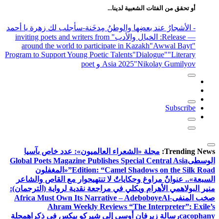
أو تحقق من الفئات الشعبية لدينا...
- الأشجارُ عند بعضِها والوطنُ مِدخَنة
-سأجلب لك زهرة يا أحمد
— Release
: الخيال والأدب
" inviting poets and writers from
around the world to participate in Kazakh
"Awwal Bayt"
Program to Support Young Poetic Talents
"Dialogue"
"Literary
"Nikolay Gumilyov و poet
Asia 2025
Subscribe
Trending News:
مجلة «الشعراء العالميون»: عدد خاص بآسيا
الوسطى
Global Poets Magazine Publishes Special Central Asia
Edition: “Camel Shadows on the Silk Road”
«المغفلون
السبعة».. عنوانٌ مراوغ وحكاياتٌ لا تنتهي
حوار مع القاص والشاعر
منير البولاهمي
الأهرام ويكلي في مراجعة نقدية لرواية (الترجمان):
صخب المنفى
Al-
Africa Must Own Its Narrative – Adeboboye
Ahram Weekly Reviews “The Interpreter”: Exile’s
cacophany
رسالة زيرفان أوسى إلى شيركو بيكس في ذكراه
مجلة