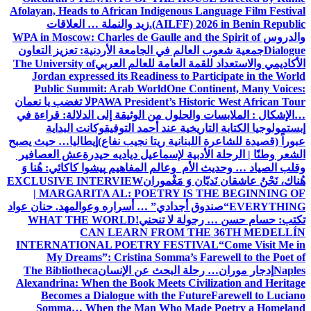
Afolayan, Heads to African Indigenous Language Film Festival
(AILFF) 2026 in Benin Republic.
زيد والنملة … العلاقات
والدروس
WPA in Moscow: Charles de Gaulle and the Spirit of
Dialogue
جمعية شعوب العالم في الجامعة الأردنية: تعزيز التعاون
الأكاديمي والاستعداد للقمة العامة للعالم العربي
The University of
Jordan expressed its Readiness to Participate in the World
Public Summit: Arab World
One Continent, Many Voices:
PAWA President’s Historic West African Tour
لا تغضب يا نعمان
…الإشكال : الملابسات والحلول
من الوثيقة إلى الدلالة: قراءة في
إبستمولوجيا الكتابة التاريخية عند أحمد التوفيق
وكانت البداية
عبوراً (قصيدة للشاعرة اللبنانية ريتا نجيب نفاع)
إيطاليا… حيث يصبح
الشعر وطنًا | الرحلة الأدبية لإسماعيل دياديه حيدرة
عش العصافير
وقلب الصياد … وحديث الأم وعالم المفاهيم
پیشوا کاکائي: هُنا وَ
هُناك، نَحْنُ عاشقان نَديّان وَ مَغْموران
EXCLUSIVE INTERVIEW
| MARGARITA AL: POETRY IS THE BEGINNING OF
EVERYTHING
“صندوق أجدادي” … أسراره وعوالمه
د. حنان عواد
تكتب: حسام حسن … رجولة لا تنحني!
WHAT THE WORLD
CAN LEARN FROM THE 36TH MEDELLÍN
INTERNATIONAL POETRY FESTIVAL
“Come Visit Me in
My Dreams”: Cristina Somma’s Farewell to the Poet of
Naples
إدجار موران… رحلة البحث عن الإنسان
The Bibliotheca
Alexandrina: When the Book Meets Civilization and Heritage
Becomes a Dialogue with the Future
Farewell to Luciano
Somma… When the Man Who Made Poetry a Homeland