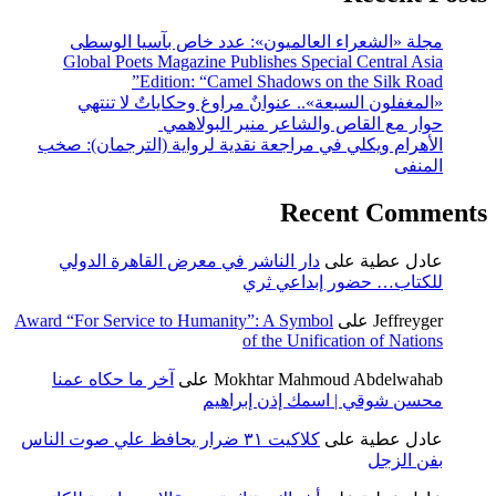
مجلة «الشعراء العالميون»: عدد خاص بآسيا الوسطى
Global Poets Magazine Publishes Special Central Asia
Edition: “Camel Shadows on the Silk Road”
«المغفلون السبعة».. عنوانٌ مراوغ وحكاياتٌ لا تنتهي
حوار مع القاص والشاعر منير البولاهمي
الأهرام ويكلي في مراجعة نقدية لرواية (الترجمان): صخب
المنفى
Recent Comments
عادل عطية
على
دار الناشر في معرض القاهرة الدولي
للكتاب… حضور إبداعي ثري
Jeffreyger
على
Award “For Service to Humanity”: A Symbol
of the Unification of Nations
Mokhtar Mahmoud Abdelwahab
على
آخر ما حكاه عمنا
محسن شوقي | اسمك إذن إبراهيم
عادل عطية
على
كلاكيت ٣١ ضرار يحافظ علي صوت الناس
بفن الزجل