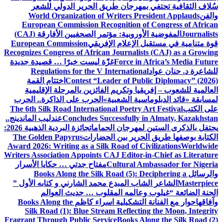
سُلاف الثقافية تحتفي بمهرجان طريق الحرير الدولي للشعر
والفن
World Organization of Writers President Applauds
European Commission Recognition of Congress of African
Journalists
المفوضية الأوروبية: مؤتمر الصحفيين الأفارقة (CAJ)
قوة متنامية في مستقبل الإعلام الإفريقي
European Commission
Recognizes Congress of African Journalists (CAJ) as a Growing
Force in Africa’s Media Future
غزّة ليست خبرًا … قصيدة جديدة
للشاعرة د. حنان عواد
Regulations for the V International
Contest “Leader of Public Diplomacy” (2026)
اختتام القمة
العالمية للشعوب – إفريقيا وتكريم الفائزين بالمرحلة الإقليمية
لمسابقة «قائد الدبلوماسية الشعبية»
الحرب على الذاكرة.. الحرب
على الكتب
The 6th Silk Road International Poetry Art Festival
Concludes Successfully in Almaty, Kazakhstan
عندليب الماندينج..
يحتفل بالذكرى الستين لمهرجان الحمامات
جائزة البردية الذهبية 2026:
الكتابة بوصفها طريق الحرير بين الحضارات
The Golden Papyrus
Award 2026: Writing as a Silk Road of Civilizations
Worldwide
Writers Association Appoints CAJ Editor-in-Chief as Literature
Cultural Ambassador for Nigeria
مفتاح جدتي … حكايا الأسرار
والرسائل
Books Along the Silk Road (5): Deciphering a
Masterpiece
الشاعر الشاب المبدع محمد الشارني و كتابه الأول ”
الجنة الضائعة “
غيلوب وعالمه المقلوب … حديث العوالم
وآفاقها
حوار مع الفنانة التشكيلية اسراء كاظم
Books Along the
Silk Road (1): Blue Stream Reflecting the Moon, Integrity
Fragrant Through Public Service
Books Along the Silk Road (2)