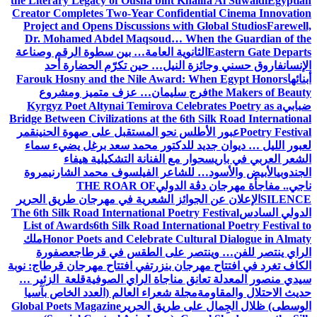
the Literary Legacy of Ousha bint Khalifa Al Suwaidi
Egyptian
Creator Completes Two-Year Confidential Cinema Innovation
Project and Opens Discussions with Global Studios
Farewell,
Dr. Mohamed Abdel Maqsoud… When the Guardian of the
Eastern Gate Departs
الثانوية العامة… بين سطوة الرقم وصناعة
الإنسان
فاروق حسني وجائزة النيل… حين تكرّم الحضارة أحد
أبنائها
Farouk Hosny and the Nile Award: When Egypt Honors
the Makers of Beauty
فرج سليمان… عزف متميز ومشروع
ضبابي
Kyrgyz Poet Altynai Temirova Celebrates Poetry as a
Bridge Between Civilizations at the 6th Silk Road International
Poetry Festival
عبور الأطلس نحو المستقبل على صهوة الحنين
قمر
لعبور الليل … ديوان جديد للدكتور محمد سعد برغل يضيء سماء
الشعر العربي في باريس
حوار مع الفنانة التشكيلية هيفاء
الجندوبي
الأبيض والأسود… للشاعر الفيلسوف محمد الشارني
مروة
ناجي.. مفاجأة مهرجان دڨة الدولي
THE ROAR OF
SILENCE
الإعلان عن الجوائز الشعرية في مهرجان طريق الحرير
الدولي السادس
The 6th Silk Road International Poetry Festival
List of Awards
6th Silk Road International Poetry Festival to
Honor Poets and Celebrate Cultural Dialogue in Almaty
ملك
الراي ينتصر للفن… وينتصر على الطقس في قرطاج
عصفورة
الكاف تغرد في افتتاح مهرجان بنزرت
في افتتاح مهرجان قرطاج: نوبة
سيدي منصور المعدلة تعانق مناجاة الراي الصوفية
قلعة الزئير …
حديث الاحتلال والمقاومة
مجلة شعراء العالم (العدد الخاص بآسيا
الوسطى) ظلال الجِمال على طريق الحرير
Global Poets Magazine