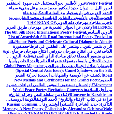
Poetry Festival
عبور الأطلس نحو المستقبل على صهوة الحنين
قمر
لعبور الليل … ديوان جديد للدكتور محمد سعد برغل يضيء سماء
الشعر العربي في باريس
حوار مع الفنانة التشكيلية هيفاء
الجندوبي
الأبيض والأسود… للشاعر الفيلسوف محمد الشارني
مروة
ناجي.. مفاجأة مهرجان دڨة الدولي
THE ROAR OF
SILENCE
الإعلان عن الجوائز الشعرية في مهرجان طريق الحرير
الدولي السادس
The 6th Silk Road International Poetry Festival
List of Awards
6th Silk Road International Poetry Festival to
Honor Poets and Celebrate Cultural Dialogue in Almaty
ملك
الراي ينتصر للفن… وينتصر على الطقس في قرطاج
عصفورة
الكاف تغرد في افتتاح مهرجان بنزرت
في افتتاح مهرجان قرطاج: نوبة
سيدي منصور المعدلة تعانق مناجاة الراي الصوفية
قلعة الزئير …
حديث الاحتلال والمقاومة
مجلة شعراء العالم (العدد الخاص بآسيا
الوسطى) ظلال الجِمال على طريق الحرير
Global Poets Magazine
(Special Central Asia Issue): Camel Shadows on the Silk
Road
الكشف عن الأوسمة والشهادات الجديدة لحركة الشعر
العظيم
New Medals and Certificates for the Grand Poetic
Movement
كازاخستان تستضيف المؤتمر العالمي لقراءات شعرية
من أجل السلام
World Peace Poetry Recitation Congress to
Convene in Kazakhstan
الإفتاء بين سلطة النص وحركة التاريخ:
قراءة في كتاب “الإفتاء والتاريخ” لأحمد التوفيق
الكونية الروسية…
الذاكرة: جديد الشاعرة ألكسندرا أوتشيروفا
Russian Cosmism…
Memory: A New Poetry Collection by Alexandra Ochirova
Wale
Okediran’s TENANTS OF THE HOUSE Directed by Kunle