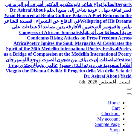
Departs
إيطاليا تودّع شاعر نابولي
تكريم الدكتور أشرف أبو اليزيد في
قصر ثقافة بنها… عودة شاعر إلى منبع الحلم
Dr. Ashraf Aboul-
Yazid Honored at Benha Culture Palace: A Poet Returns to the
Wellspring of His Dreams
في الدفاع عن الشعراء | قصيدة للشاعر
نيلس هاف
مؤتمر الصحفيين الأفارقة يدين تصاعد الاعتداءات على
حرية الصحافة في أفريقيا
Congress of African Journalists
Condemns Rising Attacks on Press Freedom Across
Africa
Poetry Ignites the Soul: Margarita Al Celebrates the
Spirit of the 36th Medellín International Poetry Festival
Poetry
as a Bridge of Compassion at the Medellín International Poetry
Festival
ملصقات إديث بياف بين شجون الصوت ووجع اللون
مهرجان
أفلام السعودية في دورته الـ12: حضورٌ عالمي ونجاحٌ يحتذى به
Un
Viaggio che Diventa Civiltà: Il Progetto della Via della Seta del
Dr. Ashraf Aboul-Yazid
السبت. أغسطس 8th, 2026
Home
Cart
Checkout
My account
Sample Page
Shop