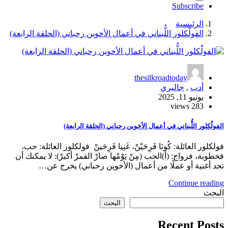
Subscribe
الرئيسية
الفولْكلور اللُّبناني في أعمال الأخوين رحباني (الحلقة الرابعة)
thesilkroadtoday
أدب
,
جاليري
يونيو 11, 2025
283 views
الفولْكلور اللُّبناني في أعمال الأخوين رحباني (الحلقة الرابعة)
فولكلور العائلة: كُونَا فَرِحَيْنْ، غَنِيا فَرِحَينْ فولكلور العائلة: حب،
فخطوبة، فزواج: (أ)الحب (مِنْ يَوْمْها صارْ القمرْ أكبرْ): لا يمكنك أن
تجد أغنية أو عملًا من أعمال (الأخوين رحباني) يخرج عن…
Continue reading
البحث
البحث
Recent Posts