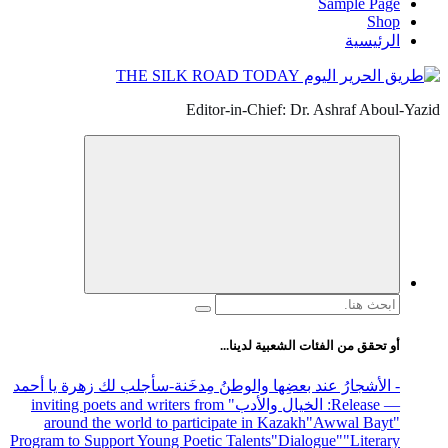
Sample Page
Shop
الرئيسية
Editor-in-Chief: Dr. Ashraf Aboul-Yazid
البحث
عن:
أو تحقق من الفئات الشعبية لدينا...
- الأشجارُ عند بعضِها والوطنُ مِدخَنة
-سأجلب لك زهرة يا أحمد
— Release
: الخيال والأدب
" inviting poets and writers from
around the world to participate in Kazakh
"Awwal Bayt"
Program to Support Young Poetic Talents
"Dialogue"
"Literary