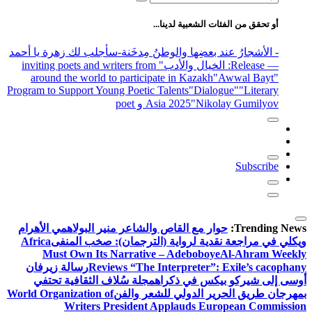
عن:
أو تحقق من الفئات الشعبية لدينا...
- الأشجارُ عند بعضِها والوطنُ مِدخَنة
-سأجلب لك زهرة يا أحمد
— Release
: الخيال والأدب
" inviting poets and writers from
around the world to participate in Kazakh
"Awwal Bayt"
Program to Support Young Poetic Talents
"Dialogue"
"Literary
"Nikolay Gumilyov و poet
Asia 2025
Subscribe
Trending News:
حوار مع القاص والشاعر منير البولاهمي
الأهرام
ويكلي في مراجعة نقدية لرواية (الترجمان): صخب المنفى
Africa
Must Own Its Narrative – Adeboboye
Al-Ahram Weekly
Reviews “The Interpreter”: Exile’s cacophany
رسالة زيرفان
أوسى إلى شيركو بيكس في ذكراه
مجلة سُلاف الثقافية تحتفي
بمهرجان طريق الحرير الدولي للشعر والفن
World Organization of
Writers President Applauds European Commission