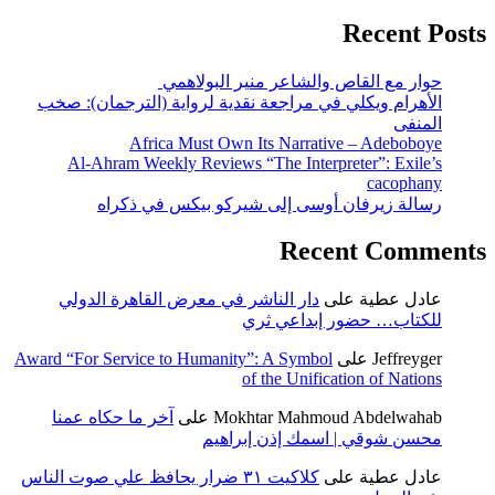
Recent Posts
حوار مع القاص والشاعر منير البولاهمي
الأهرام ويكلي في مراجعة نقدية لرواية (الترجمان): صخب
المنفى
Africa Must Own Its Narrative – Adeboboye
Al-Ahram Weekly Reviews “The Interpreter”: Exile’s
cacophany
رسالة زيرفان أوسى إلى شيركو بيكس في ذكراه
Recent Comments
عادل عطية
على
دار الناشر في معرض القاهرة الدولي
للكتاب… حضور إبداعي ثري
Jeffreyger
على
Award “For Service to Humanity”: A Symbol
of the Unification of Nations
Mokhtar Mahmoud Abdelwahab
على
آخر ما حكاه عمنا
محسن شوقي | اسمك إذن إبراهيم
عادل عطية
على
كلاكيت ٣١ ضرار يحافظ علي صوت الناس