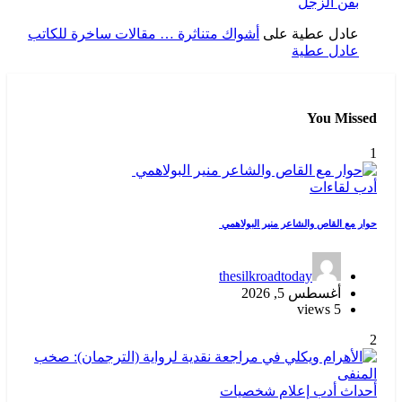
بفن الزجل
عادل عطية
على
أشواك متناثرة … مقالات ساخرة للكاتب
عادل عطية
You Missed
1
أدب
لقاءات
حوار مع القاص والشاعر منير البولاهمي
thesilkroadtoday
أغسطس 5, 2026
5 views
2
أحداث
أدب
إعلام
شخصيات