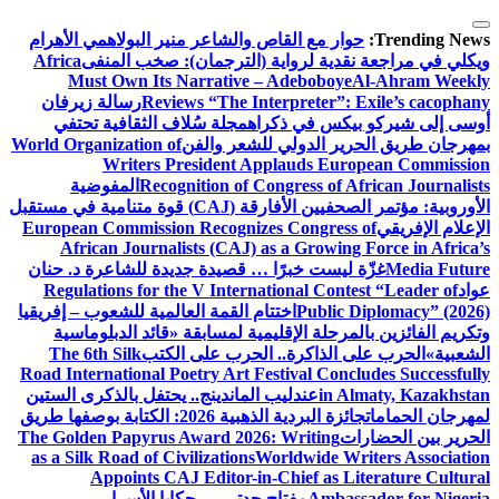
التجاوز
إلى
Trending News:
حوار مع القاص والشاعر منير البولاهمي
الأهرام
المحتوى
ويكلي في مراجعة نقدية لرواية (الترجمان): صخب المنفى
Africa
Must Own Its Narrative – Adeboboye
Al-Ahram Weekly
Reviews “The Interpreter”: Exile’s cacophany
رسالة زيرفان
أوسى إلى شيركو بيكس في ذكراه
مجلة سُلاف الثقافية تحتفي
بمهرجان طريق الحرير الدولي للشعر والفن
World Organization of
Writers President Applauds European Commission
Recognition of Congress of African Journalists
المفوضية
الأوروبية: مؤتمر الصحفيين الأفارقة (CAJ) قوة متنامية في مستقبل
الإعلام الإفريقي
European Commission Recognizes Congress of
African Journalists (CAJ) as a Growing Force in Africa’s
Media Future
غزّة ليست خبرًا … قصيدة جديدة للشاعرة د. حنان
عواد
Regulations for the V International Contest “Leader of
Public Diplomacy” (2026)
اختتام القمة العالمية للشعوب – إفريقيا
وتكريم الفائزين بالمرحلة الإقليمية لمسابقة «قائد الدبلوماسية
الشعبية»
الحرب على الذاكرة.. الحرب على الكتب
The 6th Silk
Road International Poetry Art Festival Concludes Successfully
in Almaty, Kazakhstan
عندليب الماندينج.. يحتفل بالذكرى الستين
لمهرجان الحمامات
جائزة البردية الذهبية 2026: الكتابة بوصفها طريق
الحرير بين الحضارات
The Golden Papyrus Award 2026: Writing
as a Silk Road of Civilizations
Worldwide Writers Association
Appoints CAJ Editor-in-Chief as Literature Cultural
Ambassador for Nigeria
مفتاح جدتي … حكايا الأسرار