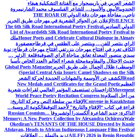
الشعر العربي في باريس
حوار مع الفنانة التشكيلية هيفاء
الجندوبي
الأبيض والأسود… للشاعر الفيلسوف محمد الشارني
مروة
ناجي.. مفاجأة مهرجان دڨة الدولي
THE ROAR OF
SILENCE
الإعلان عن الجوائز الشعرية في مهرجان طريق الحرير
الدولي السادس
The 6th Silk Road International Poetry Festival
List of Awards
6th Silk Road International Poetry Festival to
Honor Poets and Celebrate Cultural Dialogue in Almaty
ملك
الراي ينتصر للفن… وينتصر على الطقس في قرطاج
عصفورة
الكاف تغرد في افتتاح مهرجان بنزرت
في افتتاح مهرجان قرطاج: نوبة
سيدي منصور المعدلة تعانق مناجاة الراي الصوفية
قلعة الزئير …
حديث الاحتلال والمقاومة
مجلة شعراء العالم (العدد الخاص بآسيا
الوسطى) ظلال الجِمال على طريق الحرير
Global Poets Magazine
(Special Central Asia Issue): Camel Shadows on the Silk
Road
الكشف عن الأوسمة والشهادات الجديدة لحركة الشعر
العظيم
New Medals and Certificates for the Grand Poetic
Movement
كازاخستان تستضيف المؤتمر العالمي لقراءات شعرية
من أجل السلام
World Peace Poetry Recitation Congress to
Convene in Kazakhstan
الإفتاء بين سلطة النص وحركة التاريخ:
قراءة في كتاب “الإفتاء والتاريخ” لأحمد التوفيق
الكونية الروسية…
الذاكرة: جديد الشاعرة ألكسندرا أوتشيروفا
Russian Cosmism…
Memory: A New Poetry Collection by Alexandra Ochirova
Wale
Okediran’s TENANTS OF THE HOUSE Directed by Kunle
Afolayan, Heads to African Indigenous Language Film Festival
(AILFF) 2026 in Benin Republic.
زيد والنملة … العلاقات