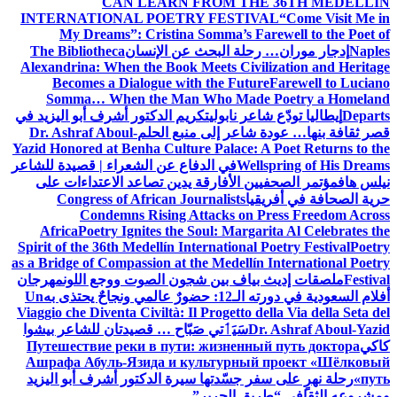
CAN LEARN FROM THE 36TH MEDELLÍN
INTERNATIONAL POETRY FESTIVAL
“Come Visit Me in
My Dreams”: Cristina Somma’s Farewell to the Poet of
Naples
إدجار موران… رحلة البحث عن الإنسان
The Bibliotheca
Alexandrina: When the Book Meets Civilization and Heritage
Becomes a Dialogue with the Future
Farewell to Luciano
Somma… When the Man Who Made Poetry a Homeland
Departs
إيطاليا تودّع شاعر نابولي
تكريم الدكتور أشرف أبو اليزيد في
قصر ثقافة بنها… عودة شاعر إلى منبع الحلم
Dr. Ashraf Aboul-
Yazid Honored at Benha Culture Palace: A Poet Returns to the
Wellspring of His Dreams
في الدفاع عن الشعراء | قصيدة للشاعر
نيلس هاف
مؤتمر الصحفيين الأفارقة يدين تصاعد الاعتداءات على
حرية الصحافة في أفريقيا
Congress of African Journalists
Condemns Rising Attacks on Press Freedom Across
Africa
Poetry Ignites the Soul: Margarita Al Celebrates the
Spirit of the 36th Medellín International Poetry Festival
Poetry
as a Bridge of Compassion at the Medellín International Poetry
Festival
ملصقات إديث بياف بين شجون الصوت ووجع اللون
مهرجان
أفلام السعودية في دورته الـ12: حضورٌ عالمي ونجاحٌ يحتذى به
Un
Viaggio che Diventa Civiltà: Il Progetto della Via della Seta del
Dr. Ashraf Aboul-Yazid
سَيَٲتي صَبّاح … قصيدتان للشاعر بيشوا
كاكي
Путешествие реки в пути: жизненный путь доктора
Ашрафа Абуль-Язида и культурный проект «Шёлковый
путь»
رحلة نهرٍ على سفر جسّدتها سيرة الدكتور أشرف أبو اليزيد
ومشروعه الثقافي “طريق الحرير”