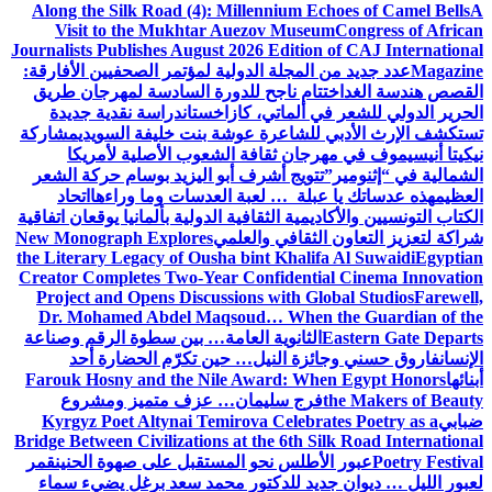
Along the Silk Road (4): Millennium Echoes of Camel Bells
A
Visit to the Mukhtar Auezov Museum
Congress of African
Journalists Publishes August 2026 Edition of CAJ International
Magazine
عدد جديد من المجلة الدولية لمؤتمر الصحفيين الأفارقة:
القصص هندسة الغد
اختتام ناجح للدورة السادسة لمهرجان طريق
الحرير الدولي للشعر في ألماتي، كازاخستان
دراسة نقدية جديدة
تستكشف الإرث الأدبي للشاعرة عوشة بنت خليفة السويدي
مشاركة
نيكيتا أنيسيموف في مهرجان ثقافة الشعوب الأصلية لأمريكا
الشمالية في “إثنومير”
تتويج أشرف أبو اليزيد بوسام حركة الشعر
العظيم
هذه عدساتك يا عبلة … لعبة العدسات وما وراءها
اتحاد
الكتاب التونسيين والأكاديمية الثقافية الدولية بألمانيا يوقعان اتفاقية
شراكة لتعزيز التعاون الثقافي والعلمي
New Monograph Explores
the Literary Legacy of Ousha bint Khalifa Al Suwaidi
Egyptian
Creator Completes Two-Year Confidential Cinema Innovation
Project and Opens Discussions with Global Studios
Farewell,
Dr. Mohamed Abdel Maqsoud… When the Guardian of the
Eastern Gate Departs
الثانوية العامة… بين سطوة الرقم وصناعة
الإنسان
فاروق حسني وجائزة النيل… حين تكرّم الحضارة أحد
أبنائها
Farouk Hosny and the Nile Award: When Egypt Honors
the Makers of Beauty
فرج سليمان… عزف متميز ومشروع
ضبابي
Kyrgyz Poet Altynai Temirova Celebrates Poetry as a
Bridge Between Civilizations at the 6th Silk Road International
Poetry Festival
عبور الأطلس نحو المستقبل على صهوة الحنين
قمر
لعبور الليل … ديوان جديد للدكتور محمد سعد برغل يضيء سماء