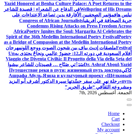
Yazid Honored at Benha Culture Palace: A Poet Returns to the
Wellspring of His Dreams
في الدفاع عن الشعراء | قصيدة للشاعر
نيلس هاف
مؤتمر الصحفيين الأفارقة يدين تصاعد الاعتداءات على
حرية الصحافة في أفريقيا
Congress of African Journalists
Condemns Rising Attacks on Press Freedom Across
Africa
Poetry Ignites the Soul: Margarita Al Celebrates the
Spirit of the 36th Medellín International Poetry Festival
Poetry
as a Bridge of Compassion at the Medellín International Poetry
Festival
ملصقات إديث بياف بين شجون الصوت ووجع اللون
مهرجان
أفلام السعودية في دورته الـ12: حضورٌ عالمي ونجاحٌ يحتذى به
Un
Viaggio che Diventa Civiltà: Il Progetto della Via della Seta del
Dr. Ashraf Aboul-Yazid
سَيَٲتي صَبّاح … قصيدتان للشاعر بيشوا
كاكي
Путешествие реки в пути: жизненный путь доктора
Ашрафа Абуль-Язида и культурный проект «Шёлковый
путь»
رحلة نهرٍ على سفر جسّدتها سيرة الدكتور أشرف أبو اليزيد
ومشروعه الثقافي “طريق الحرير”
الجمعة. أغسطس 7th, 2026
Home
Cart
Checkout
My account