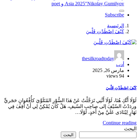
"Nikolay Gumilyov و poet
Asia 2025
Subscribe
الرئيسية
كَيْفَ اصْطَدْتِ قَلْبيَ
thesilkroadtoday
أدب
مارس 26, 2025
94 views
كَيْفَ اصْطَدْتِ قَلْبيَ
لَوْلَا أَنَّكِ هُنَا، لَوْلَا أَنَّنِي تَرَجَّلْتُ عَنْ هَذَا السُّوْرِ المُتَلَوِّيَ كأُفْعُوانٍ حَجَريٍّ
وردَدْتُ السّيْفَ إلى صاحِبِ السّيفِ، هَلْ كَانَ يُمْكِنُ لِي أَنْ أَقِفَ فِي
نَهَارٍ لِيُنَادَى عَلَيَّ مِنْ أَحَدٍ، لَوْلَا…
Continue reading
البحث
البحث