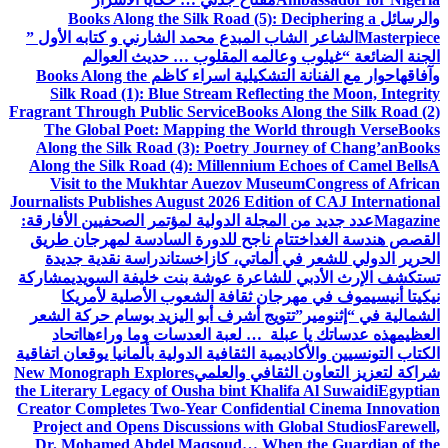
والرسائل
Books Along the Silk Road (5): Deciphering a
Masterpiece
الشاعر الشاب المبدع محمد الشارني و كتابه الأول ”
الجنة الضائعة “
غيلوب وعالمه المقلوب … حديث العوالم
وآفاقها
حوار مع الفنانة التشكيلية اسراء كاظم
Books Along the
Silk Road (1): Blue Stream Reflecting the Moon, Integrity
Fragrant Through Public Service
Books Along the Silk Road (2)
The Global Poet: Mapping the World through Verse
Books
Along the Silk Road (3): Poetry Journey of Chang’an
Books
Along the Silk Road (4): Millennium Echoes of Camel Bells
A
Visit to the Mukhtar Auezov Museum
Congress of African
Journalists Publishes August 2026 Edition of CAJ International
Magazine
عدد جديد من المجلة الدولية لمؤتمر الصحفيين الأفارقة:
القصص هندسة الغد
اختتام ناجح للدورة السادسة لمهرجان طريق
الحرير الدولي للشعر في ألماتي، كازاخستان
دراسة نقدية جديدة
تستكشف الإرث الأدبي للشاعرة عوشة بنت خليفة السويدي
مشاركة
نيكيتا أنيسيموف في مهرجان ثقافة الشعوب الأصلية لأمريكا
الشمالية في “إثنومير”
تتويج أشرف أبو اليزيد بوسام حركة الشعر
العظيم
هذه عدساتك يا عبلة … لعبة العدسات وما وراءها
اتحاد
الكتاب التونسيين والأكاديمية الثقافية الدولية بألمانيا يوقعان اتفاقية
شراكة لتعزيز التعاون الثقافي والعلمي
New Monograph Explores
the Literary Legacy of Ousha bint Khalifa Al Suwaidi
Egyptian
Creator Completes Two-Year Confidential Cinema Innovation
Project and Opens Discussions with Global Studios
Farewell,
Dr. Mohamed Abdel Maqsoud… When the Guardian of the