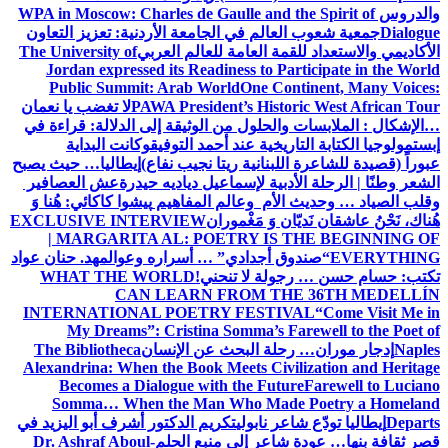
والدروس
WPA in Moscow: Charles de Gaulle and the Spirit of
Dialogue
جمعية شعوب العالم في الجامعة الأردنية: تعزيز التعاون
الأكاديمي والاستعداد للقمة العامة للعالم العربي
The University of
Jordan expressed its Readiness to Participate in the World
Public Summit: Arab World
One Continent, Many Voices:
PAWA President’s Historic West African Tour
لا تغضب يا نعمان
…الإشكال : الملابسات والحلول
من الوثيقة إلى الدلالة: قراءة في
إبستمولوجيا الكتابة التاريخية عند أحمد التوفيق
وكانت البداية
عبوراً (قصيدة للشاعرة اللبنانية ريتا نجيب نفاع)
إيطاليا… حيث يصبح
الشعر وطنًا | الرحلة الأدبية لإسماعيل دياديه حيدرة
عش العصافير
وقلب الصياد … وحديث الأم وعالم المفاهيم
پیشوا کاکائي: هُنا وَ
هُناك، نَحْنُ عاشقان نَديّان وَ مَغْموران
EXCLUSIVE INTERVIEW
| MARGARITA AL: POETRY IS THE BEGINNING OF
EVERYTHING
“صندوق أجدادي” … أسراره وعوالمه
د. حنان عواد
تكتب: حسام حسن … رجولة لا تنحني!
WHAT THE WORLD
CAN LEARN FROM THE 36TH MEDELLÍN
INTERNATIONAL POETRY FESTIVAL
“Come Visit Me in
My Dreams”: Cristina Somma’s Farewell to the Poet of
Naples
إدجار موران… رحلة البحث عن الإنسان
The Bibliotheca
Alexandrina: When the Book Meets Civilization and Heritage
Becomes a Dialogue with the Future
Farewell to Luciano
Somma… When the Man Who Made Poetry a Homeland
Departs
إيطاليا تودّع شاعر نابولي
تكريم الدكتور أشرف أبو اليزيد في
قصر ثقافة بنها… عودة شاعر إلى منبع الحلم
Dr. Ashraf Aboul-