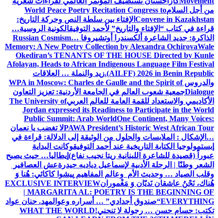
Movement
كازاخستان تستضيف المؤتمر العالمي لقراءات شعرية
من أجل السلام
World Peace Poetry Recitation Congress to
Convene in Kazakhstan
الإفتاء بين سلطة النص وحركة التاريخ:
قراءة في كتاب “الإفتاء والتاريخ” لأحمد التوفيق
الكونية الروسية…
الذاكرة: جديد الشاعرة ألكسندرا أوتشيروفا
Russian Cosmism…
Memory: A New Poetry Collection by Alexandra Ochirova
Wale
Okediran’s TENANTS OF THE HOUSE Directed by Kunle
Afolayan, Heads to African Indigenous Language Film Festival
(AILFF) 2026 in Benin Republic.
زيد والنملة … العلاقات
والدروس
WPA in Moscow: Charles de Gaulle and the Spirit of
Dialogue
جمعية شعوب العالم في الجامعة الأردنية: تعزيز التعاون
الأكاديمي والاستعداد للقمة العامة للعالم العربي
The University of
Jordan expressed its Readiness to Participate in the World
Public Summit: Arab World
One Continent, Many Voices:
PAWA President’s Historic West African Tour
لا تغضب يا نعمان
…الإشكال : الملابسات والحلول
من الوثيقة إلى الدلالة: قراءة في
إبستمولوجيا الكتابة التاريخية عند أحمد التوفيق
وكانت البداية
عبوراً (قصيدة للشاعرة اللبنانية ريتا نجيب نفاع)
إيطاليا… حيث يصبح
الشعر وطنًا | الرحلة الأدبية لإسماعيل دياديه حيدرة
عش العصافير
وقلب الصياد … وحديث الأم وعالم المفاهيم
پیشوا کاکائي: هُنا وَ
هُناك، نَحْنُ عاشقان نَديّان وَ مَغْموران
EXCLUSIVE INTERVIEW
| MARGARITA AL: POETRY IS THE BEGINNING OF
EVERYTHING
“صندوق أجدادي” … أسراره وعوالمه
د. حنان عواد
تكتب: حسام حسن … رجولة لا تنحني!
WHAT THE WORLD