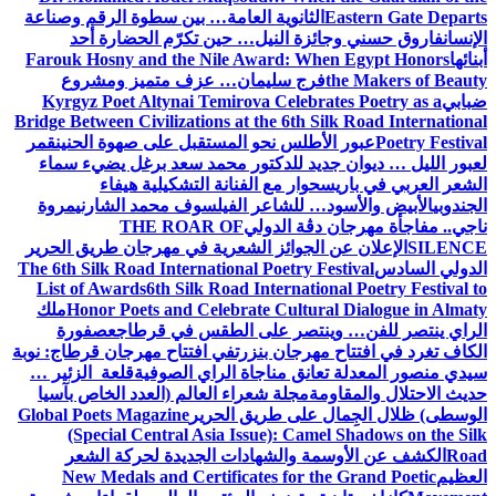
Eastern Gate Departs
الثانوية العامة… بين سطوة الرقم وصناعة
الإنسان
فاروق حسني وجائزة النيل… حين تكرّم الحضارة أحد
أبنائها
Farouk Hosny and the Nile Award: When Egypt Honors
the Makers of Beauty
فرج سليمان… عزف متميز ومشروع
ضبابي
Kyrgyz Poet Altynai Temirova Celebrates Poetry as a
Bridge Between Civilizations at the 6th Silk Road International
Poetry Festival
عبور الأطلس نحو المستقبل على صهوة الحنين
قمر
لعبور الليل … ديوان جديد للدكتور محمد سعد برغل يضيء سماء
الشعر العربي في باريس
حوار مع الفنانة التشكيلية هيفاء
الجندوبي
الأبيض والأسود… للشاعر الفيلسوف محمد الشارني
مروة
ناجي.. مفاجأة مهرجان دڨة الدولي
THE ROAR OF
SILENCE
الإعلان عن الجوائز الشعرية في مهرجان طريق الحرير
الدولي السادس
The 6th Silk Road International Poetry Festival
List of Awards
6th Silk Road International Poetry Festival to
Honor Poets and Celebrate Cultural Dialogue in Almaty
ملك
الراي ينتصر للفن… وينتصر على الطقس في قرطاج
عصفورة
الكاف تغرد في افتتاح مهرجان بنزرت
في افتتاح مهرجان قرطاج: نوبة
سيدي منصور المعدلة تعانق مناجاة الراي الصوفية
قلعة الزئير …
حديث الاحتلال والمقاومة
مجلة شعراء العالم (العدد الخاص بآسيا
الوسطى) ظلال الجِمال على طريق الحرير
Global Poets Magazine
(Special Central Asia Issue): Camel Shadows on the Silk
Road
الكشف عن الأوسمة والشهادات الجديدة لحركة الشعر
العظيم
New Medals and Certificates for the Grand Poetic