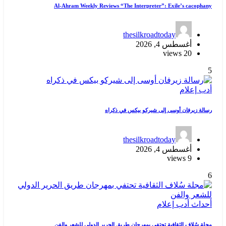
Al-Ahram Weekly Reviews “The Interpreter”: Exile’s cacophany
thesilkroadtoday
أغسطس 4, 2026
20 views
5
أدب
إعلام
رسالة زيرفان أوسى إلى شيركو بيكس في ذكراه
thesilkroadtoday
أغسطس 4, 2026
9 views
6
أحداث
أدب
إعلام
مجلة سُلاف الثقافية تحتفي بمهرجان طريق الحرير الدولي للشعر والفن