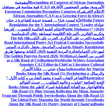
Recognition of Congress of African Journalists
المفوضية
الأوروبية: مؤتمر الصحفيين الأفارقة (CAJ) قوة متنامية في مستقبل
الإعلام الإفريقي
European Commission Recognizes Congress of
African Journalists (CAJ) as a Growing Force in Africa’s
Media Future
غزّة ليست خبرًا … قصيدة جديدة للشاعرة د. حنان
عواد
Regulations for the V International Contest “Leader of
Public Diplomacy” (2026)
اختتام القمة العالمية للشعوب – إفريقيا
وتكريم الفائزين بالمرحلة الإقليمية لمسابقة «قائد الدبلوماسية
الشعبية»
الحرب على الذاكرة.. الحرب على الكتب
The 6th Silk
Road International Poetry Art Festival Concludes Successfully
in Almaty, Kazakhstan
عندليب الماندينج.. يحتفل بالذكرى الستين
لمهرجان الحمامات
جائزة البردية الذهبية 2026: الكتابة بوصفها طريق
الحرير بين الحضارات
The Golden Papyrus Award 2026: Writing
as a Silk Road of Civilizations
Worldwide Writers Association
Appoints CAJ Editor-in-Chief as Literature Cultural
Ambassador for Nigeria
مفتاح جدتي … حكايا الأسرار
والرسائل
Books Along the Silk Road (5): Deciphering a
Masterpiece
الشاعر الشاب المبدع محمد الشارني و كتابه الأول ”
الجنة الضائعة “
غيلوب وعالمه المقلوب … حديث العوالم
وآفاقها
حوار مع الفنانة التشكيلية اسراء كاظم
Books Along the
Silk Road (1): Blue Stream Reflecting the Moon, Integrity
Fragrant Through Public Service
Books Along the Silk Road (2)
The Global Poet: Mapping the World through Verse
Books
Along the Silk Road (3): Poetry Journey of Chang’an
Books