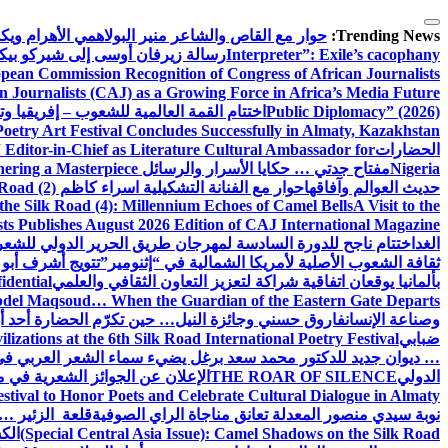
التجاوز
إلى
Trending News:
حوار مع القاص والشاعر منير البولاهمي
الأهرام وي
المحتوى
Interpreter”: Exile’s cacophany
رسالة زيرفان أوسى إلى شيركو بي
pean Commission Recognition of Congress of African Journalists
n Journalists (CAJ) as a Growing Force in Africa’s Media Future
Public Diplomacy” (2026)
اختتام القمة العالمية للشعوب – إفريقيا وت
Poetry Art Festival Concludes Successfully in Almaty, Kazakhstan
الحضارات
Editor-in-Chief as Literature Cultural Ambassador for
Nigeria
مفتاح جدتي … حكايا الأسرار والرسائل
hering a Masterpiece
حديث العوالم وآفاقها
حوار مع الفنانة التشكيلية اسراء كاظم
Road (2)
the Silk Road (4): Millennium Echoes of Camel Bells
A Visit to the
sts Publishes August 2026 Edition of CAJ International Magazine
الغد
اختتام ناجح للدورة السادسة لمهرجان طريق الحرير الدولي للشعر 
ثقافة الشعوب الأصلية لأمريكا الشمالية في “إثنومير”
تتويج أشرف أبو 
بألمانيا يوقعان اتفاقية شراكة لتعزيز التعاون الثقافي والعلمي
idential
del Maqsoud… When the Guardian of the Eastern Gate Departs
وصناعة الإنسان
فاروق حسني وجائزة النيل… حين تكرّم الحضارة أحد أبن
ضبابي
izations at the 6th Silk Road International Poetry Festival
… ديوان جديد للدكتور محمد سعد برغل يضيء سماء الشعر العربي في
الدولي
THE ROAR OF SILENCE
الإعلان عن الجوائز الشعرية في
estival to Honor Poets and Celebrate Cultural Dialogue in Almaty
نوبة سيدي منصور المعدلة تعانق مناجاة الراي الصوفية
قلعة الزئير … 
(Special Central Asia Issue): Camel Shadows on the Silk Road
الك