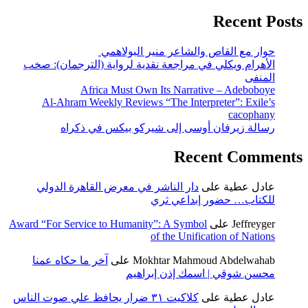
Recent Posts
حوار مع القاص والشاعر منير البولاهمي
الأهرام ويكلي في مراجعة نقدية لرواية (الترجمان): صخب
المنفى
Africa Must Own Its Narrative – Adeboboye
Al-Ahram Weekly Reviews “The Interpreter”: Exile’s
cacophany
رسالة زيرفان أوسى إلى شيركو بيكس في ذكراه
Recent Comments
عادل عطية
على
دار الناشر في معرض القاهرة الدولي
للكتاب… حضور إبداعي ثري
Jeffreyger
على
Award “For Service to Humanity”: A Symbol
of the Unification of Nations
Mokhtar Mahmoud Abdelwahab
على
آخر ما حكاه عمنا
محسن شوقي | اسمك إذن إبراهيم
عادل عطية
على
كلاكيت ٣١ ضرار يحافظ علي صوت الناس