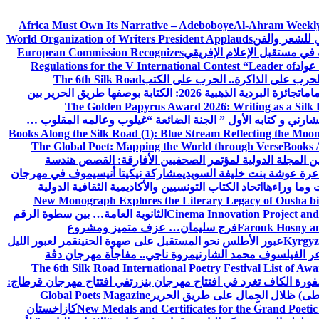
Africa Must Own Its Narrative – Adeboboye
Al-Ahram Weekly
ي للشعر والفن
World Organization of Writers President Applauds
European Commission Recognizes
عواد
Regulations for the V International Contest “Leader of
لحرب على الذاكرة.. الحرب على الكتب
The 6th Silk Road
امات
جائزة البردية الذهبية 2026: الكتابة بوصفها طريق الحرير بين
The Golden Papyrus Award 2026: Writing as a Silk R
رني و كتابه الأول ” الجنة الضائعة “
غيلوب وعالمه المقلوب …
Books Along the Silk Road (1): Blue Stream Reflecting the Moon
The Global Poet: Mapping the World through Verse
Books A
ن المجلة الدولية لمؤتمر الصحفيين الأفارقة: القصص هندسة
عرة عوشة بنت خليفة السويدي
مشاركة نيكيتا أنيسيموف في مهرجان
 وما وراءها
اتحاد الكتاب التونسيين والأكاديمية الثقافية الدولية
New Monograph Explores the Literary Legacy of Ousha bi
Cinema Innovation Project and
الثانوية العامة… بين سطوة الرقم
Farouk Hosny an
فرج سليمان… عزف متميز ومشروع
Kyrgyz 
عبور الأطلس نحو المستقبل على صهوة الحنين
قمر لعبور الليل
ر الفيلسوف محمد الشارني
مروة ناجي.. مفاجأة مهرجان دڨة
The 6th Silk Road International Poetry Festival List of Aw
ورة الكاف تغرد في افتتاح مهرجان بنزرت
في افتتاح مهرجان قرطاج:
سطى) ظلال الجِمال على طريق الحرير
Global Poets Magazine
New Medals and Certificates for the Grand Poet
كازاخستان