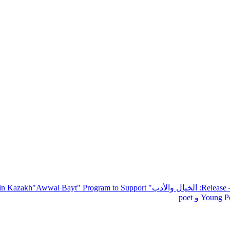
— R
: الخيال والأدب
" inviting poets and writers from around the world to participate in Kazakh
"Awwal Bayt" Program to Support
Young Po