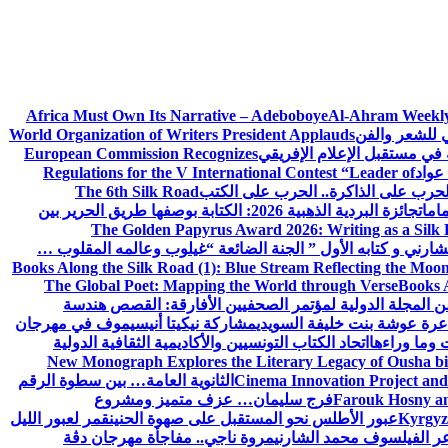
Africa Must Own Its Narrative – Adeboboye
Al-Ahram Weekly
ي للشعر والفن
World Organization of Writers President Applauds
European Commission Recognizes
عواد
Regulations for the V International Contest “Leader of
لحرب على الذاكرة.. الحرب على الكتب
The 6th Silk Road
امات
جائزة البردية الذهبية 2026: الكتابة بوصفها طريق الحرير بين
The Golden Papyrus Award 2026: Writing as a Silk R
رني و كتابه الأول ” الجنة الضائعة “
غيلوب وعالمه المقلوب …
Books Along the Silk Road (1): Blue Stream Reflecting the Moon
The Global Poet: Mapping the World through Verse
Books A
ن المجلة الدولية لمؤتمر الصحفيين الأفارقة: القصص هندسة
عرة عوشة بنت خليفة السويدي
مشاركة نيكيتا أنيسيموف في مهرجان
 وما وراءها
اتحاد الكتاب التونسيين والأكاديمية الثقافية الدولية
New Monograph Explores the Literary Legacy of Ousha bi
Cinema Innovation Project and
الثانوية العامة… بين سطوة الرقم
Farouk Hosny an
فرج سليمان… عزف متميز ومشروع
Kyrgyz 
عبور الأطلس نحو المستقبل على صهوة الحنين
قمر لعبور الليل
ر الفيلسوف محمد الشارني
مروة ناجي.. مفاجأة مهرجان دڨة