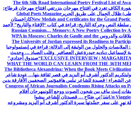
The 6th Silk Road International Poetry Festival List of Aw
ورة الكاف تغرد في افتتاح مهرجان بنزرت
في افتتاح مهرجان قرطاج:
سطى) ظلال الجِمال على طريق الحرير
Global Poets Magazine
New Medals and Certificates for the Grand Poet
كازاخستان
ن سلطة النص وحركة التاريخ: قراءة في كتاب “الإفتاء والتاريخ” لأحمد
Russian Cosmism… Memory: A New Poetry Collection by A
لعلاقات والدروس
WPA in Moscow: Charles de Gaulle and the
The University of Jordan expressed its Readiness to Particip
: الملابسات والحلول
من الوثيقة إلى الدلالة: قراءة في إبستمولوجيا
ية لإسماعيل دياديه حيدرة
عش العصافير وقلب الصياد … وحديث
EXCLUSIVE INTERVIEW | MARGARITA
“صندوق أجدادي”
WHAT THE WORLD CAN LEARN FROM THE 36TH ME
The Bibliotheca Alexandrina: When the Book Meets Civilizatio
ولي
تكريم الدكتور أشرف أبو اليزيد في قصر ثقافة بنها… عودة شاعر
عن الشعراء | قصيدة للشاعر نيلس هاف
مؤتمر الصحفيين الأفارقة يدين
Congress of African Journalists Condemns Rising Attacks on P
ات إديث بياف بين شجون الصوت ووجع اللون
مهرجان أفلام
Un Viaggio 
سَيَٲتي صَبّاح … قصيدتان للشاعر بيشوا
ة نهرٍ على سفر جسّدتها سيرة الدكتور أشرف أبو اليزيد ومشروعه