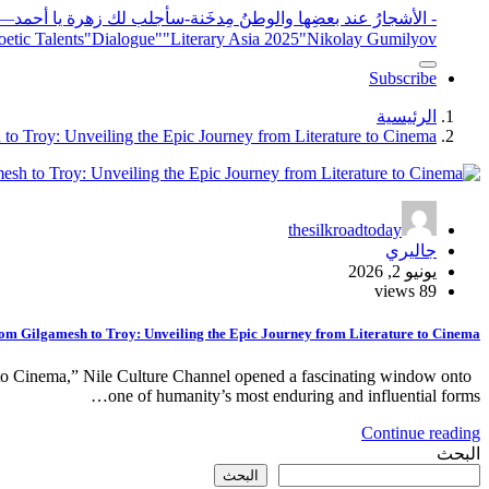
- الأشجارُ عند بعضِها والوطنُ مِدخَنة
-سأجلب لك زهرة يا أحمد
elease
"Nikolay Gumilyov و poet
"Literary Asia 2025
"Dialogue"
etic Talents
Subscribe
الرئيسية
to Troy: Unveiling the Epic Journey from Literature to Cinema
thesilkroadtoday
جاليري
يونيو 2, 2026
89 views
om Gilgamesh to Troy: Unveiling the Epic Journey from Literature to Cinema
e to Cinema,” Nile Culture Channel opened a fascinating window onto
one of humanity’s most enduring and influential forms…
Continue reading
البحث
البحث