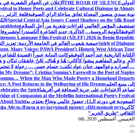
الدولي
THE ROAR OF SILENCE
الإعلان عن الجوائز الشعرية في
estival to Honor Poets and Celebrate Cultural Dialogue in Almaty
نوبة سيدي منصور المعدلة تعانق مناجاة الراي الصوفية
قلعة الزئير … 
(Special Central Asia Issue): Camel Shadows on the Silk Road
الك
تستضيف المؤتمر العالمي لقراءات شعرية من أجل السلام
Kazakhstan
التوفيق
الكونية الروسية… الذاكرة: جديد الشاعرة ألكسندرا أوتشيروفا
digenous Language Film Festival (AILFF) 2026 in Benin Republic.
Spirit of Dialogue
جمعية شعوب العالم في الجامعة الأردنية: تعزيز التع
ent, Many Voices: PAWA President’s Historic West African Tour
الكتابة التاريخية عند أحمد التوفيق
وكانت البداية عبوراً (قصيدة للشاعرة ا
الأم وعالم المفاهيم
پیشوا کاکائي: هُنا وَ هُناك، نَحْنُ عاشقان نَديّان وَ 
… أسراره وعوالمه
د. حنان عواد تكتب: حسام حسن … رجولة لا تنحني
in My Dreams”: Cristina Somma’s Farewell to the Poet of Naples
o Somma… When the Man Who Made Poetry a Homeland Departs
إلى منبع الحلم
e: A Poet Returns to the Wellspring of His Dreams
تصاعد الاعتداءات على حرية الصحافة في أفريقيا
elebrates the Spirit
ridge of Compassion at the Medellín International Poetry Festival
السعودية في دورته الـ12: حضورٌ عالمي ونجاحٌ يحتذى به
f Aboul-Yazid
كاكي
афа Абуль-Язида и культурный проект «Шёлковый путь»
الثقافي “طريق الحرير”
الخميس. أغسطس 6th, 2026