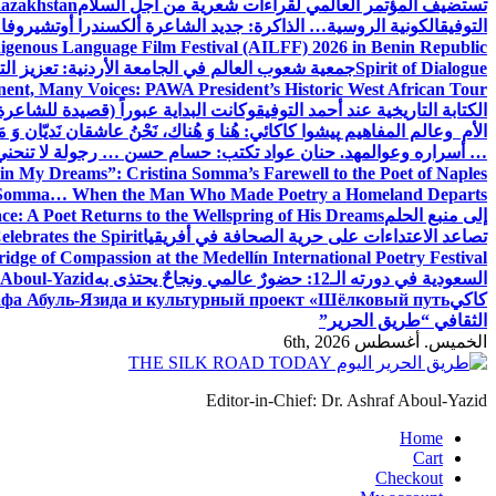
تستضيف المؤتمر العالمي لقراءات شعرية من أجل السلام
Kazakhstan
التوفيق
الكونية الروسية… الذاكرة: جديد الشاعرة ألكسندرا أوتشيروفا
digenous Language Film Festival (AILFF) 2026 in Benin Republic.
Spirit of Dialogue
جمعية شعوب العالم في الجامعة الأردنية: تعزيز التع
ent, Many Voices: PAWA President’s Historic West African Tour
الكتابة التاريخية عند أحمد التوفيق
وكانت البداية عبوراً (قصيدة للشاعرة ا
الأم وعالم المفاهيم
پیشوا کاکائي: هُنا وَ هُناك، نَحْنُ عاشقان نَديّان وَ 
… أسراره وعوالمه
د. حنان عواد تكتب: حسام حسن … رجولة لا تنحني
in My Dreams”: Cristina Somma’s Farewell to the Poet of Naples
o Somma… When the Man Who Made Poetry a Homeland Departs
إلى منبع الحلم
e: A Poet Returns to the Wellspring of His Dreams
تصاعد الاعتداءات على حرية الصحافة في أفريقيا
elebrates the Spirit
ridge of Compassion at the Medellín International Poetry Festival
السعودية في دورته الـ12: حضورٌ عالمي ونجاحٌ يحتذى به
f Aboul-Yazid
كاكي
афа Абуль-Язида и культурный проект «Шёлковый путь»
الثقافي “طريق الحرير”
الخميس. أغسطس 6th, 2026
Editor-in-Chief: Dr. Ashraf Aboul-Yazid
Home
Cart
Checkout