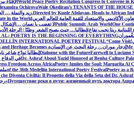
World Peace Poetry Recitation Congress to Convene in 
الإفتاء بي
lexandra Ochirova
Wale Okediran’s TENANTS OF THE HOUSE
Directed by Kunle Afolayan, Heads to African In
زيد والنملة … ا
اون الأكاديمي والاستعداد للقمة العامة للعالم العربي
ate in the World
One Contin
Public Summit: Arab World
لا تغضب يا نعمان …الإشكال 
للبنانية ريتا نجيب نفاع)
إيطاليا… حيث يصبح الشعر وطنًا | الرحلة الأدب
مَغْموران
 AL: POETRY IS THE BEGINNING OF EVERYTHING
!
“Come Visit
DELLÍN INTERNATIONAL POETRY FESTIVAL
Me 
إدجار موران… رحلة البحث عن الإنسان
n and Heritage Becomes a
Farewell to Lucian
Dialogue with the Future
إيطاليا تودّع شاعر ناب
Dr. Ashraf Aboul-Yazid Honored at Benha Culture Palac
في الدفاع 
ress Freedom Across Africa
Poetry Ignites the Soul: Margarita Al C
Poetry as a B
of the 36th Medellín International Poetry Festival
ملصق
che Diventa Civiltà: Il Progetto della Via della Seta del Dr. Ashra
Путешествие реки в пути: жизненный путь доктора Ашр
رحل