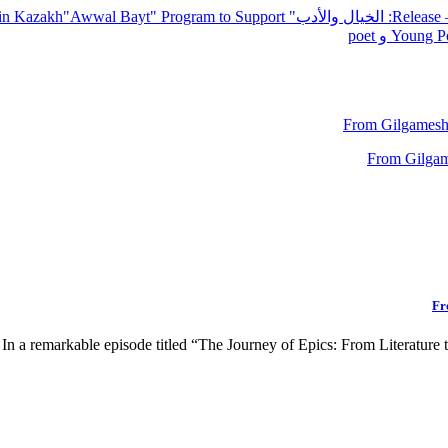
— R
: الخيال والأدب
" inviting poets and writers from around the world to participate in Kazakh
"Awwal Bayt" Program to Support
Young Po
From Gilgamesh 
Fr
In a remarkable episode titled “The Journey of Epics: From Literatur