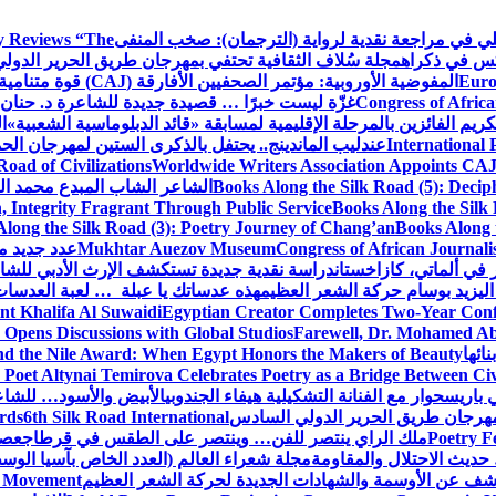
كلي في مراجعة نقدية لرواية (الترجمان): صخب المنفى
 Reviews “The
كس في ذكراه
مجلة سُلاف الثقافية تحتفي بمهرجان طريق الحرير الدول
Euro
المفوضية الأوروبية: مؤتمر الصحفيين الأفارقة (CAJ) قوة متنامية في مستقبل الإعلام الإفريقي
Congress of Africa
غزّة ليست خبرًا … قصيدة جديدة للشاعرة د. حنان 
كريم الفائزين بالمرحلة الإقليمية لمسابقة «قائد الدبلوماسية الشعبية»
ا
International 
عندليب الماندينج.. يحتفل بالذكرى الستين لمهرجان الحم
oad of Civilizations
Worldwide Writers Association Appoints CAJ 
Books Along the Silk Road (5): Decip
الشاعر الشاب المبدع محمد الشا
, Integrity Fragrant Through Public Service
Books Along the Silk 
long the Silk Road (3): Poetry Journey of Chang’an
Books Along 
Congress of African Journali
Mukhtar Auezov Museum
عدد جديد م
في ألماتي، كازاخستان
دراسة نقدية جديدة تستكشف الإرث الأدبي للشا
اليزيد بوسام حركة الشعر العظيم
هذه عدساتك يا عبلة … لعبة العدسات
nt Khalifa Al Suwaidi
Egyptian Creator Completes Two-Year Conf
 Opens Discussions with Global Studios
Farewell, Dr. Mohamed Ab
ائها
d the Nile Award: When Egypt Honors the Makers of Beauty
Poet Altynai Temirova Celebrates Poetry as a Bridge Between Civil
 باريس
حوار مع الفنانة التشكيلية هيفاء الجندوبي
الأبيض والأسود… للشاع
 مهرجان طريق الحرير الدولي السادس
6th Silk Road International
ards
Poetry F
ملك الراي ينتصر للفن… وينتصر على الطقس في قرطاج
عصف
حديث الاحتلال والمقاومة
مجلة شعراء العالم (العدد الخاص بآسيا الو
شف عن الأوسمة والشهادات الجديدة لحركة الشعر العظيم
ic Movement