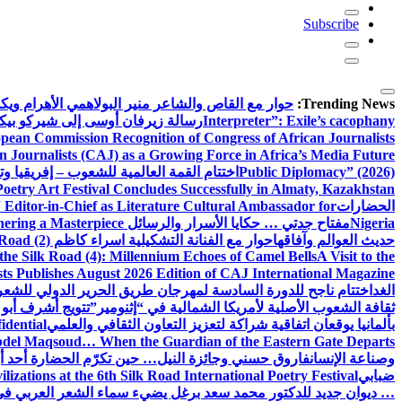
Subscribe
Trending News:
حوار مع القاص والشاعر منير البولاهمي
الأهرام وي
Interpreter”: Exile’s cacophany
رسالة زيرفان أوسى إلى شيركو بي
pean Commission Recognition of Congress of African Journalists
n Journalists (CAJ) as a Growing Force in Africa’s Media Future
Public Diplomacy” (2026)
اختتام القمة العالمية للشعوب – إفريقيا وت
Poetry Art Festival Concludes Successfully in Almaty, Kazakhstan
الحضارات
Editor-in-Chief as Literature Cultural Ambassador for
Nigeria
مفتاح جدتي … حكايا الأسرار والرسائل
hering a Masterpiece
حديث العوالم وآفاقها
حوار مع الفنانة التشكيلية اسراء كاظم
Road (2)
the Silk Road (4): Millennium Echoes of Camel Bells
A Visit to the
sts Publishes August 2026 Edition of CAJ International Magazine
الغد
اختتام ناجح للدورة السادسة لمهرجان طريق الحرير الدولي للشعر 
ثقافة الشعوب الأصلية لأمريكا الشمالية في “إثنومير”
تتويج أشرف أبو 
بألمانيا يوقعان اتفاقية شراكة لتعزيز التعاون الثقافي والعلمي
idential
del Maqsoud… When the Guardian of the Eastern Gate Departs
وصناعة الإنسان
فاروق حسني وجائزة النيل… حين تكرّم الحضارة أحد أبن
ضبابي
izations at the 6th Silk Road International Poetry Festival
… ديوان جديد للدكتور محمد سعد برغل يضيء سماء الشعر العربي في