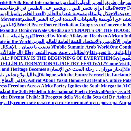
 مهرجان طريق الحرير الدولي السادس
6th Silk Road International
ards
Poetry F
ملك الراي ينتصر للفن… وينتصر على الطقس في قرطاج
عصف
حديث الاحتلال والمقاومة
مجلة شعراء العالم (العدد الخاص بآسيا الو
شف عن الأوسمة والشهادات الجديدة لحركة الشعر العظيم
ic Movement
World Peace Poetry Recitation Congress to Convene in 
الإفتاء بي
lexandra Ochirova
Wale Okediran’s TENANTS OF THE HOUSE
Directed by Kunle Afolayan, Heads to African In
زيد والنملة … ا
اون الأكاديمي والاستعداد للقمة العامة للعالم العربي
ate in the World
One Contin
Public Summit: Arab World
لا تغضب يا نعمان …الإشكال 
للبنانية ريتا نجيب نفاع)
إيطاليا… حيث يصبح الشعر وطنًا | الرحلة الأدب
مَغْموران
 AL: POETRY IS THE BEGINNING OF EVERYTHING
!
“Come Visit
DELLÍN INTERNATIONAL POETRY FESTIVAL
Me 
إدجار موران… رحلة البحث عن الإنسان
n and Heritage Becomes a
Farewell to Lucian
Dialogue with the Future
إيطاليا تودّع شاعر ناب
Dr. Ashraf Aboul-Yazid Honored at Benha Culture Palac
في الدفاع 
ress Freedom Across Africa
Poetry Ignites the Soul: Margarita Al C
Poetry as a B
of the 36th Medellín International Poetry Festival
ملصق
che Diventa Civiltà: Il Progetto della Via della Seta del Dr. Ashra
Путешествие реки в пути: жизненный путь доктора Ашр
رحل