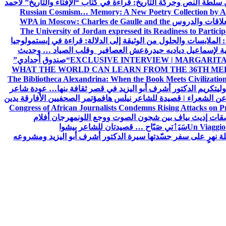
ن سلطة النص وحركة التاريخ: قراءة في كتاب “الإفتاء والتاريخ” لأحمد
Russian Cosmism… Memory: A New Poetry Collection by A
لعلاقات والدروس
WPA in Moscow: Charles de Gaulle and the
The University of Jordan expressed its Readiness to Particip
: الملابسات والحلول
من الوثيقة إلى الدلالة: قراءة في إبستمولوجيا
ية لإسماعيل دياديه حيدرة
عش العصافير وقلب الصياد … وحديث
EXCLUSIVE INTERVIEW | MARGARITA
“صندوق أجدادي”
WHAT THE WORLD CAN LEARN FROM THE 36TH ME
The Bibliotheca Alexandrina: When the Book Meets Civilizatio
ولي
تكريم الدكتور أشرف أبو اليزيد في قصر ثقافة بنها… عودة شاعر
عن الشعراء | قصيدة للشاعر نيلس هاف
مؤتمر الصحفيين الأفارقة يدين
Congress of African Journalists Condemns Rising Attacks on P
ات إديث بياف بين شجون الصوت ووجع اللون
مهرجان أفلام
Un Viaggio 
سَيَٲتي صَبّاح … قصيدتان للشاعر بيشوا
ة نهرٍ على سفر جسّدتها سيرة الدكتور أشرف أبو اليزيد ومشروعه