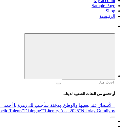
My account
Sample Page
Shop
الرئيسية
البحث
عن:
أو تحقق من الفئات الشعبية لدينا...
- الأشجارُ عند بعضِها والوطنُ مِدخَنة
-سأجلب لك زهرة يا أحمد
elease
"Nikolay Gumilyov و poet
"Literary Asia 2025
"Dialogue"
etic Talents