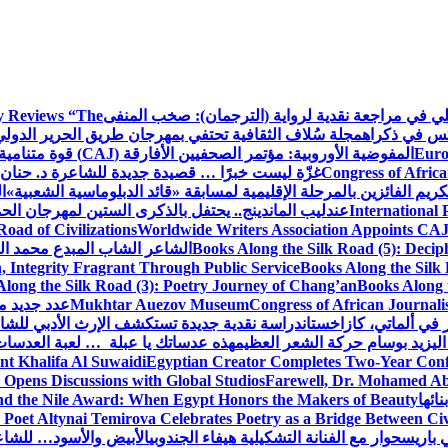
كلي في مراجعة نقدية لرواية (الترجمان): صخب المنفى
 Reviews “The
كس في ذكراه
مجلة سُلاف الثقافية تحتفي بمهرجان طريق الحرير الدول
Euro
المفوضية الأوروبية: مؤتمر الصحفيين الأفارقة (CAJ) قوة متنامية في مستقبل الإعلام الإفريقي
Congress of Africa
غزّة ليست خبرًا … قصيدة جديدة للشاعرة د. حنان 
كريم الفائزين بالمرحلة الإقليمية لمسابقة «قائد الدبلوماسية الشعبية»
ا
International 
عندليب الماندينج.. يحتفل بالذكرى الستين لمهرجان الحم
oad of Civilizations
Worldwide Writers Association Appoints CAJ 
Books Along the Silk Road (5): Decip
الشاعر الشاب المبدع محمد الشا
, Integrity Fragrant Through Public Service
Books Along the Silk 
long the Silk Road (3): Poetry Journey of Chang’an
Books Along 
Congress of African Journali
Mukhtar Auezov Museum
عدد جديد م
في ألماتي، كازاخستان
دراسة نقدية جديدة تستكشف الإرث الأدبي للشا
اليزيد بوسام حركة الشعر العظيم
هذه عدساتك يا عبلة … لعبة العدسات
nt Khalifa Al Suwaidi
Egyptian Creator Completes Two-Year Conf
 Opens Discussions with Global Studios
Farewell, Dr. Mohamed Ab
ائها
d the Nile Award: When Egypt Honors the Makers of Beauty
Poet Altynai Temirova Celebrates Poetry as a Bridge Between Civil
 باريس
حوار مع الفنانة التشكيلية هيفاء الجندوبي
الأبيض والأسود… للشاع