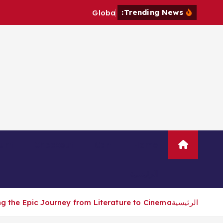
Trending News:
G
l
o
b
a
l
P
unt
Checkout
Cart
Home
الرئيسية
الرئيسية
g the Epic Journey from Literature to Cinema