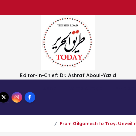
Editor-in-Chief: Dr. Ashraf Aboul-Yazid
Shop
Sample Page
My acco
From Gilgamesh to Troy: Unveilin