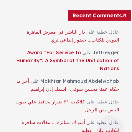
Recent Comments
عادل عطية
على
دار الناشر في معرض القاهرة
الدولي للكتاب… حضور إبداعي ثري
Jeffreyger
على
Award “For Service to
Humanity”: A Symbol of the Unification of
Nations
Mokhtar Mahmoud Abdelwahab
على
آخر ما
حكاه عمنا محسن شوقي | اسمك إذن إبراهيم
عادل عطية
على
كلاكيت ٣١ ضرار يحافظ علي صوت
الناس بفن الزجل
عادل عطية
على
أشواك متناثرة … مقالات ساخرة
للكاتب عادل عطية