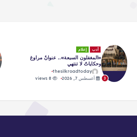
أدب
إعلام
«المغفلون السبعة».. عنوانٌ مراوغ
وحكاياتٌ لا تنتهي
thesilkroadtoday
أغسطس 7, 2026
8 views
3