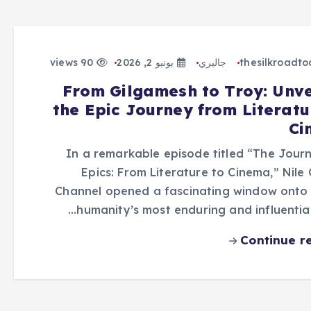
thesilkroadt
جاليري
يونيو 2, 2026
90 views
From Gilgamesh to Troy: Unve
the Epic Journey from Literatu
Ci
In a remarkable episode titled “The Jour
Epics: From Literature to Cinema,” Nile 
Channel opened a fascinating window onto
humanity’s most enduring and influential
Continue r