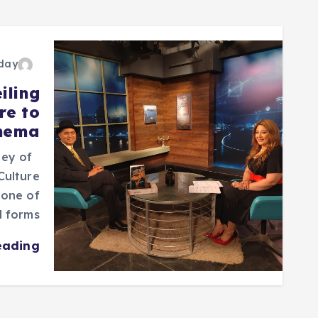
oday
iling
re to
nema
ney of
Culture
 one of
 forms…
eading