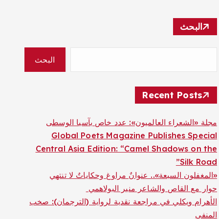
البحث
البحث
Recent Posts
مجلة «الشعراء العالميون»: عدد خاص بآسيا الوسطى
Global Poets Magazine Publishes Special
Central Asia Edition: “Camel Shadows on the
Silk Road”
«المغفلون السبعة».. عنوانٌ مراوغ وحكاياتٌ لا تنتهي
حوار مع القاص والشاعر منير البولاهمي
الأهرام ويكلي في مراجعة نقدية لرواية (الترجمان): صخب
المنفى