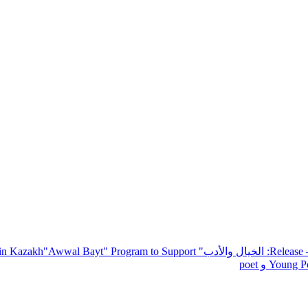
— R
: الخيال والأدب
" inviting poets and writers from around the world to participate in Kazakh
"Awwal Bayt" Program to Support
Young Po