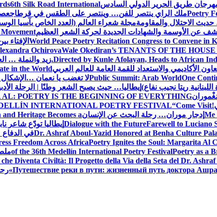
 مهرجان طريق الحرير الدولي السادس
6th Silk Road International
ards
Poetry F
ملك الراي ينتصر للفن… وينتصر على الطقس في قرطاج
عصف
حديث الاحتلال والمقاومة
مجلة شعراء العالم (العدد الخاص بآسيا الو
شف عن الأوسمة والشهادات الجديدة لحركة الشعر العظيم
ic Movement
World Peace Poetry Recitation Congress to Convene in 
الإفتاء بي
lexandra Ochirova
Wale Okediran’s TENANTS OF THE HOUSE
Directed by Kunle Afolayan, Heads to African In
زيد والنملة … ا
اون الأكاديمي والاستعداد للقمة العامة للعالم العربي
ate in the World
One Contin
Public Summit: Arab World
لا تغضب يا نعمان …الإشكال 
للبنانية ريتا نجيب نفاع)
إيطاليا… حيث يصبح الشعر وطنًا | الرحلة الأدب
مَغْموران
 AL: POETRY IS THE BEGINNING OF EVERYTHING
!
“Come Visit
DELLÍN INTERNATIONAL POETRY FESTIVAL
Me 
إدجار موران… رحلة البحث عن الإنسان
n and Heritage Becomes a
Farewell to Lucian
Dialogue with the Future
إيطاليا تودّع شاعر ناب
Dr. Ashraf Aboul-Yazid Honored at Benha Culture Palac
في الدفاع 
ress Freedom Across Africa
Poetry Ignites the Soul: Margarita Al C
Poetry as a B
of the 36th Medellín International Poetry Festival
ملصق
che Diventa Civiltà: Il Progetto della Via della Seta del Dr. Ashra
Путешествие реки в пути: жизненный путь доктора Ашр
رحل