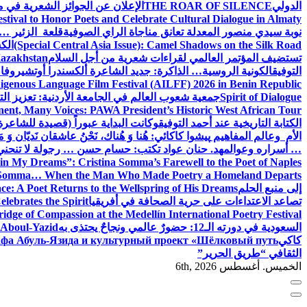
الدولي
THE ROAR OF SILENCE
الإعلان عن الجوائز الشعرية في
estival to Honor Poets and Celebrate Cultural Dialogue in Almaty
نوبة سيدي منصور المعدلة تعانق مناجاة الراي الصوفية
قلعة الزئير … 
(Special Central Asia Issue): Camel Shadows on the Silk Road
الك
تستضيف المؤتمر العالمي لقراءات شعرية من أجل السلام
Kazakhstan
التوفيق
الكونية الروسية… الذاكرة: جديد الشاعرة ألكسندرا أوتشيروفا
digenous Language Film Festival (AILFF) 2026 in Benin Republic.
Spirit of Dialogue
جمعية شعوب العالم في الجامعة الأردنية: تعزيز التع
ent, Many Voices: PAWA President’s Historic West African Tour
الكتابة التاريخية عند أحمد التوفيق
وكانت البداية عبوراً (قصيدة للشاعرة ا
الأم وعالم المفاهيم
پیشوا کاکائي: هُنا وَ هُناك، نَحْنُ عاشقان نَديّان وَ 
… أسراره وعوالمه
د. حنان عواد تكتب: حسام حسن … رجولة لا تنحني
in My Dreams”: Cristina Somma’s Farewell to the Poet of Naples
o Somma… When the Man Who Made Poetry a Homeland Departs
إلى منبع الحلم
e: A Poet Returns to the Wellspring of His Dreams
تصاعد الاعتداءات على حرية الصحافة في أفريقيا
elebrates the Spirit
ridge of Compassion at the Medellín International Poetry Festival
السعودية في دورته الـ12: حضورٌ عالمي ونجاحٌ يحتذى به
f Aboul-Yazid
كاكي
афа Абуль-Язида и культурный проект «Шёлковый путь»
الثقافي “طريق الحرير”
الخميس. أغسطس 6th, 2026