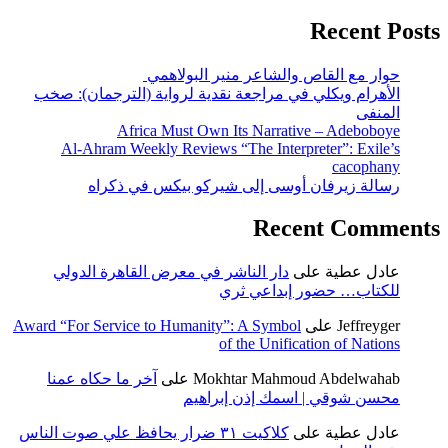
Recent Posts
حوار مع القاص والشاعر منير البولاهمي
الأهرام ويكلي في مراجعة نقدية لرواية (الترجمان): صخب
المنفى
Africa Must Own Its Narrative – Adeboboye
Al-Ahram Weekly Reviews “The Interpreter”: Exile’s
cacophany
رسالة زيرفان أوسى إلى شيركو بيكس في ذكراه
Recent Comments
عادل عطية
على
دار الناشر في معرض القاهرة الدولي
للكتاب… حضور إبداعي ثري
Jeffreyger
على
Award “For Service to Humanity”: A Symbol
of the Unification of Nations
Mokhtar Mahmoud Abdelwahab
على
آخر ما حكاه عمنا
محسن شوقي | اسمك إذن إبراهيم
عادل عطية
على
كلاكيت ٣١ ضرار يحافظ علي صوت الناس