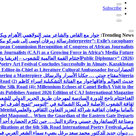
Subscribe
Trending News:
حوار مع القاص والشاعر منير البولاهمي
الأهرام وي
Interpreter”: Exile’s cacophany
رسالة زيرفان أوسى إلى شيركو بي
pean Commission Recognition of Congress of African Journalists
n Journalists (CAJ) as a Growing Force in Africa’s Media Future
Public Diplomacy” (2026)
اختتام القمة العالمية للشعوب – إفريقيا وت
Poetry Art Festival Concludes Successfully in Almaty, Kazakhstan
الحضارات
Editor-in-Chief as Literature Cultural Ambassador for
Nigeria
مفتاح جدتي … حكايا الأسرار والرسائل
hering a Masterpiece
حديث العوالم وآفاقها
حوار مع الفنانة التشكيلية اسراء كاظم
Road (2)
the Silk Road (4): Millennium Echoes of Camel Bells
A Visit to the
sts Publishes August 2026 Edition of CAJ International Magazine
الغد
اختتام ناجح للدورة السادسة لمهرجان طريق الحرير الدولي للشعر 
ثقافة الشعوب الأصلية لأمريكا الشمالية في “إثنومير”
تتويج أشرف أبو 
بألمانيا يوقعان اتفاقية شراكة لتعزيز التعاون الثقافي والعلمي
idential
del Maqsoud… When the Guardian of the Eastern Gate Departs
وصناعة الإنسان
فاروق حسني وجائزة النيل… حين تكرّم الحضارة أحد أبن
ضبابي
izations at the 6th Silk Road International Poetry Festival
… ديوان جديد للدكتور محمد سعد برغل يضيء سماء الشعر العربي في