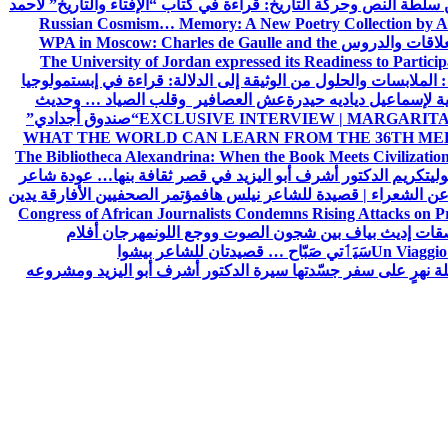
ن سلطة النص وحركة التاريخ: قراءة في كتاب “الإفتاء والتاريخ” لأحمد
Russian Cosmism… Memory: A New Poetry Collection by A
لعلاقات والدروس
WPA in Moscow: Charles de Gaulle and the
The University of Jordan expressed its Readiness to Particip
: الملابسات والحلول
من الوثيقة إلى الدلالة: قراءة في إبستمولوجيا
ية لإسماعيل دياديه حيدرة
عش العصافير وقلب الصياد … وحديث
EXCLUSIVE INTERVIEW | MARGARITA
“صندوق أجدادي”
WHAT THE WORLD CAN LEARN FROM THE 36TH ME
The Bibliotheca Alexandrina: When the Book Meets Civilizatio
ولي
تكريم الدكتور أشرف أبو اليزيد في قصر ثقافة بنها… عودة شاعر
عن الشعراء | قصيدة للشاعر نيلس هاف
مؤتمر الصحفيين الأفارقة يدين
Congress of African Journalists Condemns Rising Attacks on P
ات إديث بياف بين شجون الصوت ووجع اللون
مهرجان أفلام
Un Viaggio 
سَيَٲتي صَبّاح … قصيدتان للشاعر بيشوا
ة نهرٍ على سفر جسّدتها سيرة الدكتور أشرف أبو اليزيد ومشروعه