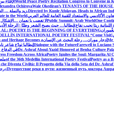
World Peace Poetry Recitation Congress to Convene in 
الإفتاء بي
lexandra Ochirova
Wale Okediran’s TENANTS OF THE HOUSE
Directed by Kunle Afolayan, Heads to African In
زيد والنملة … ا
اون الأكاديمي والاستعداد للقمة العامة للعالم العربي
ate in the World
One Contin
Public Summit: Arab World
لا تغضب يا نعمان …الإشكال 
للبنانية ريتا نجيب نفاع)
إيطاليا… حيث يصبح الشعر وطنًا | الرحلة الأدب
مَغْموران
 AL: POETRY IS THE BEGINNING OF EVERYTHING
!
“Come Visit
DELLÍN INTERNATIONAL POETRY FESTIVAL
Me 
إدجار موران… رحلة البحث عن الإنسان
n and Heritage Becomes a
Farewell to Lucian
Dialogue with the Future
إيطاليا تودّع شاعر ناب
Dr. Ashraf Aboul-Yazid Honored at Benha Culture Palac
في الدفاع 
ress Freedom Across Africa
Poetry Ignites the Soul: Margarita Al C
Poetry as a B
of the 36th Medellín International Poetry Festival
ملصق
che Diventa Civiltà: Il Progetto della Via della Seta del Dr. Ashra
Путешествие реки в пути: жизненный путь доктора Ашр
رحل