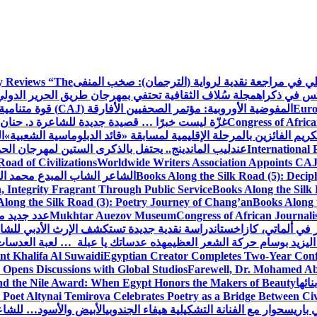
كلي في مراجعة نقدية لرواية (الترجمان): صخب المنفى
 Reviews “The
كس في ذكراه
مجلة سُلاف الثقافية تحتفي بمهرجان طريق الحرير الدول
Euro
المفوضية الأوروبية: مؤتمر الصحفيين الأفارقة (CAJ) قوة متنامية في مستقبل الإعلام الإفريقي
Congress of Africa
غزّة ليست خبرًا … قصيدة جديدة للشاعرة د. حنان 
كريم الفائزين بالمرحلة الإقليمية لمسابقة «قائد الدبلوماسية الشعبية»
ا
International 
عندليب الماندينج.. يحتفل بالذكرى الستين لمهرجان الحم
oad of Civilizations
Worldwide Writers Association Appoints CAJ 
Books Along the Silk Road (5): Decip
الشاعر الشاب المبدع محمد الشا
, Integrity Fragrant Through Public Service
Books Along the Silk 
long the Silk Road (3): Poetry Journey of Chang’an
Books Along 
Congress of African Journali
Mukhtar Auezov Museum
عدد جديد م
في ألماتي، كازاخستان
دراسة نقدية جديدة تستكشف الإرث الأدبي للشا
اليزيد بوسام حركة الشعر العظيم
هذه عدساتك يا عبلة … لعبة العدسات
nt Khalifa Al Suwaidi
Egyptian Creator Completes Two-Year Conf
 Opens Discussions with Global Studios
Farewell, Dr. Mohamed Ab
ائها
d the Nile Award: When Egypt Honors the Makers of Beauty
Poet Altynai Temirova Celebrates Poetry as a Bridge Between Civil
 باريس
حوار مع الفنانة التشكيلية هيفاء الجندوبي
الأبيض والأسود… للشاع