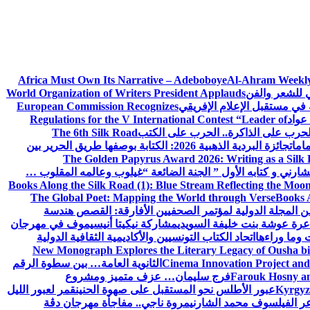
Africa Must Own Its Narrative – Adeboboye
Al-Ahram Weekly
ي للشعر والفن
World Organization of Writers President Applauds
European Commission Recognizes
عواد
Regulations for the V International Contest “Leader of
لحرب على الذاكرة.. الحرب على الكتب
The 6th Silk Road
امات
جائزة البردية الذهبية 2026: الكتابة بوصفها طريق الحرير بين
The Golden Papyrus Award 2026: Writing as a Silk R
رني و كتابه الأول ” الجنة الضائعة “
غيلوب وعالمه المقلوب …
Books Along the Silk Road (1): Blue Stream Reflecting the Moon
The Global Poet: Mapping the World through Verse
Books A
ن المجلة الدولية لمؤتمر الصحفيين الأفارقة: القصص هندسة
عرة عوشة بنت خليفة السويدي
مشاركة نيكيتا أنيسيموف في مهرجان
 وما وراءها
اتحاد الكتاب التونسيين والأكاديمية الثقافية الدولية
New Monograph Explores the Literary Legacy of Ousha bi
Cinema Innovation Project and
الثانوية العامة… بين سطوة الرقم
Farouk Hosny an
فرج سليمان… عزف متميز ومشروع
Kyrgyz 
عبور الأطلس نحو المستقبل على صهوة الحنين
قمر لعبور الليل
ر الفيلسوف محمد الشارني
مروة ناجي.. مفاجأة مهرجان دڨة