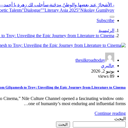
- الأشجارُ عند بعضِها والوطنُ مِدخَنة
-سأجلب لك زهرة يا أحمد
elease
"Nikolay Gumilyov و poet
"Literary Asia 2025
"Dialogue"
etic Talents
Subscribe
الرئيسية
to Troy: Unveiling the Epic Journey from Literature to Cinema
thesilkroadtoday
جاليري
يونيو 2, 2026
89 views
om Gilgamesh to Troy: Unveiling the Epic Journey from Literature to Cinema
e to Cinema,” Nile Culture Channel opened a fascinating window onto
one of humanity’s most enduring and influential forms…
Continue reading
البحث
البحث