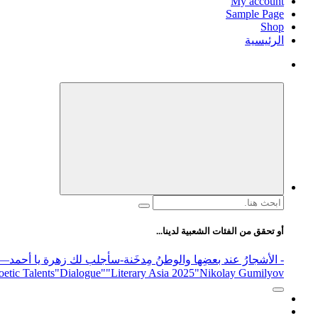
My account
Sample Page
Shop
الرئيسية
البحث
عن:
أو تحقق من الفئات الشعبية لدينا...
- الأشجارُ عند بعضِها والوطنُ مِدخَنة
-سأجلب لك زهرة يا أحمد
elease
"Nikolay Gumilyov و poet
"Literary Asia 2025
"Dialogue"
etic Talents