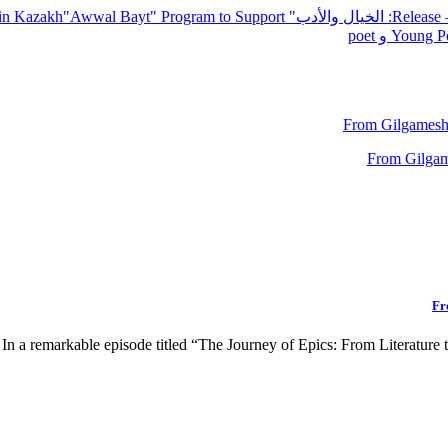
— R
: الخيال والأدب
" inviting poets and writers from around the world to participate in Kazakh
"Awwal Bayt" Program to Support
Young Po
From Gilgamesh 
Fr
In a remarkable episode titled “The Journey of Epics: From Literatur