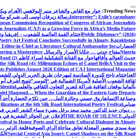
التجاوز
إلى
Trending News:
حوار مع القاص والشاعر منير البولاهمي
الأهرام وي
المحتوى
Interpreter”: Exile’s cacophany
رسالة زيرفان أوسى إلى شيركو بي
pean Commission Recognition of Congress of African Journalists
n Journalists (CAJ) as a Growing Force in Africa’s Media Future
Public Diplomacy” (2026)
اختتام القمة العالمية للشعوب – إفريقيا وت
Poetry Art Festival Concludes Successfully in Almaty, Kazakhstan
الحضارات
Editor-in-Chief as Literature Cultural Ambassador for
Nigeria
مفتاح جدتي … حكايا الأسرار والرسائل
hering a Masterpiece
حديث العوالم وآفاقها
حوار مع الفنانة التشكيلية اسراء كاظم
Road (2)
the Silk Road (4): Millennium Echoes of Camel Bells
A Visit to the
sts Publishes August 2026 Edition of CAJ International Magazine
الغد
اختتام ناجح للدورة السادسة لمهرجان طريق الحرير الدولي للشعر 
ثقافة الشعوب الأصلية لأمريكا الشمالية في “إثنومير”
تتويج أشرف أبو 
بألمانيا يوقعان اتفاقية شراكة لتعزيز التعاون الثقافي والعلمي
idential
del Maqsoud… When the Guardian of the Eastern Gate Departs
وصناعة الإنسان
فاروق حسني وجائزة النيل… حين تكرّم الحضارة أحد أبن
ضبابي
izations at the 6th Silk Road International Poetry Festival
… ديوان جديد للدكتور محمد سعد برغل يضيء سماء الشعر العربي في
الدولي
THE ROAR OF SILENCE
الإعلان عن الجوائز الشعرية في
estival to Honor Poets and Celebrate Cultural Dialogue in Almaty
نوبة سيدي منصور المعدلة تعانق مناجاة الراي الصوفية
قلعة الزئير … 
(Special Central Asia Issue): Camel Shadows on the Silk Road
الك