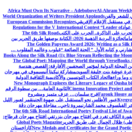
Africa Must Own Its Narrative – Adeboboye
Al-Ahram Weekly
ي للشعر والفن
World Organization of Writers President Applauds
European Commission Recognizes
عواد
Regulations for the V International Contest “Leader of
لحرب على الذاكرة.. الحرب على الكتب
The 6th Silk Road
امات
جائزة البردية الذهبية 2026: الكتابة بوصفها طريق الحرير بين
The Golden Papyrus Award 2026: Writing as a Silk R
رني و كتابه الأول ” الجنة الضائعة “
غيلوب وعالمه المقلوب …
Books Along the Silk Road (1): Blue Stream Reflecting the Moon
The Global Poet: Mapping the World through Verse
Books A
ن المجلة الدولية لمؤتمر الصحفيين الأفارقة: القصص هندسة
عرة عوشة بنت خليفة السويدي
مشاركة نيكيتا أنيسيموف في مهرجان
 وما وراءها
اتحاد الكتاب التونسيين والأكاديمية الثقافية الدولية
New Monograph Explores the Literary Legacy of Ousha bi
Cinema Innovation Project and
الثانوية العامة… بين سطوة الرقم
Farouk Hosny an
فرج سليمان… عزف متميز ومشروع
Kyrgyz 
عبور الأطلس نحو المستقبل على صهوة الحنين
قمر لعبور الليل
ر الفيلسوف محمد الشارني
مروة ناجي.. مفاجأة مهرجان دڨة
The 6th Silk Road International Poetry Festival List of Aw
ورة الكاف تغرد في افتتاح مهرجان بنزرت
في افتتاح مهرجان قرطاج:
سطى) ظلال الجِمال على طريق الحرير
Global Poets Magazine
New Medals and Certificates for the Grand Poet
كازاخستان