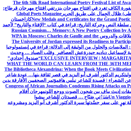
The 6th Silk Road International Poetry Festival List of Aw
ورة الكاف تغرد في افتتاح مهرجان بنزرت
في افتتاح مهرجان قرطاج:
سطى) ظلال الجِمال على طريق الحرير
Global Poets Magazine
New Medals and Certificates for the Grand Poet
كازاخستان
ن سلطة النص وحركة التاريخ: قراءة في كتاب “الإفتاء والتاريخ” لأحمد
Russian Cosmism… Memory: A New Poetry Collection by A
لعلاقات والدروس
WPA in Moscow: Charles de Gaulle and the
The University of Jordan expressed its Readiness to Particip
: الملابسات والحلول
من الوثيقة إلى الدلالة: قراءة في إبستمولوجيا
ية لإسماعيل دياديه حيدرة
عش العصافير وقلب الصياد … وحديث
EXCLUSIVE INTERVIEW | MARGARITA
“صندوق أجدادي”
WHAT THE WORLD CAN LEARN FROM THE 36TH ME
The Bibliotheca Alexandrina: When the Book Meets Civilizatio
ولي
تكريم الدكتور أشرف أبو اليزيد في قصر ثقافة بنها… عودة شاعر
عن الشعراء | قصيدة للشاعر نيلس هاف
مؤتمر الصحفيين الأفارقة يدين
Congress of African Journalists Condemns Rising Attacks on P
ات إديث بياف بين شجون الصوت ووجع اللون
مهرجان أفلام
Un Viaggio 
سَيَٲتي صَبّاح … قصيدتان للشاعر بيشوا
ة نهرٍ على سفر جسّدتها سيرة الدكتور أشرف أبو اليزيد ومشروعه