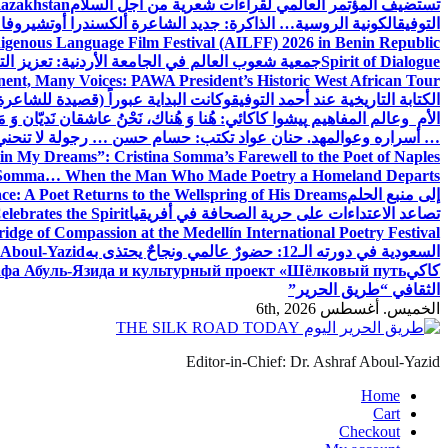
تستضيف المؤتمر العالمي لقراءات شعرية من أجل السلام
Kazakhstan
التوفيق
الكونية الروسية… الذاكرة: جديد الشاعرة ألكسندرا أوتشيروفا
digenous Language Film Festival (AILFF) 2026 in Benin Republic.
Spirit of Dialogue
جمعية شعوب العالم في الجامعة الأردنية: تعزيز التع
ent, Many Voices: PAWA President’s Historic West African Tour
الكتابة التاريخية عند أحمد التوفيق
وكانت البداية عبوراً (قصيدة للشاعرة ا
الأم وعالم المفاهيم
پیشوا کاکائي: هُنا وَ هُناك، نَحْنُ عاشقان نَديّان وَ 
… أسراره وعوالمه
د. حنان عواد تكتب: حسام حسن … رجولة لا تنحني
in My Dreams”: Cristina Somma’s Farewell to the Poet of Naples
o Somma… When the Man Who Made Poetry a Homeland Departs
إلى منبع الحلم
e: A Poet Returns to the Wellspring of His Dreams
تصاعد الاعتداءات على حرية الصحافة في أفريقيا
elebrates the Spirit
ridge of Compassion at the Medellín International Poetry Festival
السعودية في دورته الـ12: حضورٌ عالمي ونجاحٌ يحتذى به
f Aboul-Yazid
كاكي
афа Абуль-Язида и культурный проект «Шёлковый путь»
الثقافي “طريق الحرير”
الخميس. أغسطس 6th, 2026
Editor-in-Chief: Dr. Ashraf Aboul-Yazid
Home
Cart
Checkout