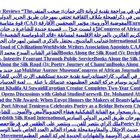
كلي في مراجعة نقدية لرواية (الترجمان): صخب المنفى
 Reviews “The
كس في ذكراه
مجلة سُلاف الثقافية تحتفي بمهرجان طريق الحرير الدول
Euro
المفوضية الأوروبية: مؤتمر الصحفيين الأفارقة (CAJ) قوة متنامية في مستقبل الإعلام الإفريقي
Congress of Africa
غزّة ليست خبرًا … قصيدة جديدة للشاعرة د. حنان 
كريم الفائزين بالمرحلة الإقليمية لمسابقة «قائد الدبلوماسية الشعبية»
ا
International 
عندليب الماندينج.. يحتفل بالذكرى الستين لمهرجان الحم
oad of Civilizations
Worldwide Writers Association Appoints CAJ 
Books Along the Silk Road (5): Decip
الشاعر الشاب المبدع محمد الشا
, Integrity Fragrant Through Public Service
Books Along the Silk 
long the Silk Road (3): Poetry Journey of Chang’an
Books Along 
Congress of African Journali
Mukhtar Auezov Museum
عدد جديد م
في ألماتي، كازاخستان
دراسة نقدية جديدة تستكشف الإرث الأدبي للشا
اليزيد بوسام حركة الشعر العظيم
هذه عدساتك يا عبلة … لعبة العدسات
nt Khalifa Al Suwaidi
Egyptian Creator Completes Two-Year Conf
 Opens Discussions with Global Studios
Farewell, Dr. Mohamed Ab
ائها
d the Nile Award: When Egypt Honors the Makers of Beauty
Poet Altynai Temirova Celebrates Poetry as a Bridge Between Civil
 باريس
حوار مع الفنانة التشكيلية هيفاء الجندوبي
الأبيض والأسود… للشاع
 مهرجان طريق الحرير الدولي السادس
6th Silk Road International
ards
Poetry F
ملك الراي ينتصر للفن… وينتصر على الطقس في قرطاج
عصف
حديث الاحتلال والمقاومة
مجلة شعراء العالم (العدد الخاص بآسيا الو
شف عن الأوسمة والشهادات الجديدة لحركة الشعر العظيم
ic Movement