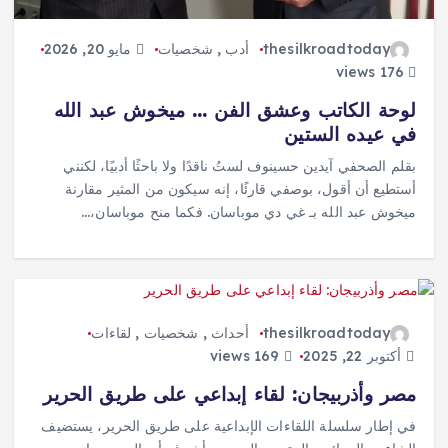
thesilkroadtoday
أدب
,
شخصيات
مايو 20, 2026
176 views
لوحة الكاتب وعشق الفن … ميخوش عبد الله
في عيده الستين
بقلم الصحفي آيدين حسينوف لستُ ناقدًا ولا باحثًا أدبيًا، لكنني
أستطيع أن أقول، بوصفي قارئًا، إنه سيكون من المثير مقارنة
ميخوش عبد الله بـ غي دي موباسان. فكما منح موباسان،…
thesilkroadtoday
أحداث
,
شخصيات
,
لقاءات
أكتوبر 22, 2025
169 views
مصر وأذربيجان: لقاء إبداعي على طريق الحرير
في إطار سلسلة اللقاءات الإبداعية على طريق الحرير، يستضيف