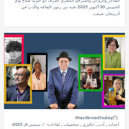
الشاعر والروائي والمترجم المصري أشرف أبو اليزيد صباح يوم
الخميس 30 أكتوبر 2025 نخبة من رموز الثقافة والأدب في
أذربيجان. ضيف…
thesilkroadtoday
أحداث
,
أدب
,
جاليري
,
شخصيات
,
لقاءات
سبتمبر 6, 2025