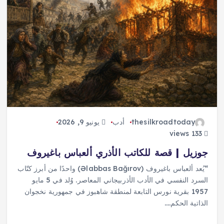
thesilkroadtoday
أدب
يونيو 9, 2026
133 views
جوزيل | قصة للكاتب الأذري ألعباس باغيروف
“يُعد ألعباس باغيروف (Əlabbas Bağırov) واحدًا من أبرز كتّاب
السرد النفسي في الأدب الأذربيجاني المعاصر. وُلد في 5 مايو
1957 بقرية نورس التابعة لمنطقة شاهبوز في جمهورية نخجوان
الذاتية الحكم.…