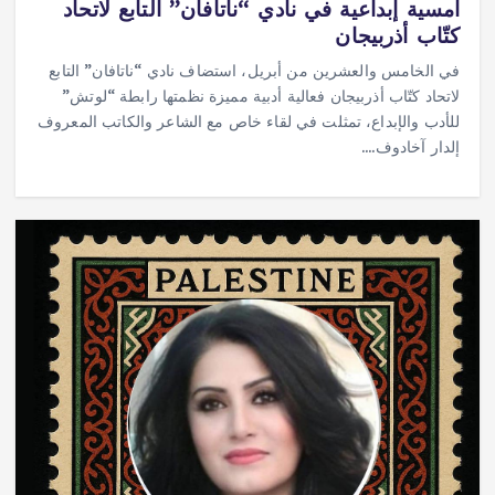
أمسية إبداعية في نادي “ناتافان” التابع لاتحاد
كتّاب أذربيجان
في الخامس والعشرين من أبريل، استضاف نادي “ناتافان” التابع
لاتحاد كتّاب أذربيجان فعالية أدبية مميزة نظمتها رابطة “لوتش”
للأدب والإبداع، تمثلت في لقاء خاص مع الشاعر والكاتب المعروف
إلدار آخادوف.…