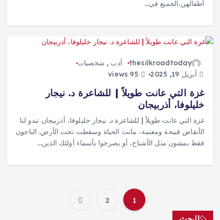
أطفالهن،الجميع في…
thesilkroadtoday
أدب
,
شخصيات
أبريل 19, 2025
95 views
غزة التي عانت طويلاً | للشاعرة د. نيجار
خليلوفا، أذربيجان
غزة التي عانت طويلاً | للشاعرة د. نيجار خليلوفا، أذربيجان تبدو لنا
الأنقاض قبيحة ومعتمة، ماتت الحياة وسقطت تحت الأرض. الناجون
فقط يمشون مثل الأشباح، أو يصرخوا بأسماء أولئك الذين…
2
1
ت
البحث