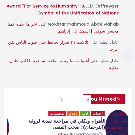
ل
Jeffreyger
على
Award “For Service to Humanity”: A
Symbol of the Unification of Nations
م
Mokhtar Mahmoud Abdelwahab
على
آخر ما حكاه عمنا
محسن شوقي | اسمك إذن إبراهيم
ق
عادل عطية
على
كلاكيت ٣١ ضرار يحافظ علي صوت الناس بفن
ا
الزجل
عادل عطية
على
أشواك متناثرة … مقالات ساخرة للكاتب عادل
ل
عطية
ا
ت
You Missed
أحداث
إعلام
جاليري
لقاءات
Africa Must Own Its Narrative –
Adeboboye
thesilkroadtoday