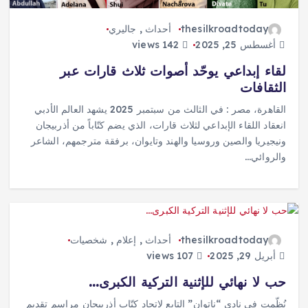
thesilkroadtoday
أحداث
,
جاليري
أغسطس 25, 2025
142 views
لقاء إبداعي يوحّد أصوات ثلاث قارات عبر
الثقافات
القاهرة، مصر : في الثالث من سبتمبر 2025 يشهد العالم الأدبي
انعقاد اللقاء الإبداعي لثلاث قارات، الذي يضم كتّاباً من أذربيجان
ونيجيريا والصين وروسيا والهند وتايوان، برفقة مترجمهم، الشاعر
والروائي…
thesilkroadtoday
أحداث
,
إعلام
,
شخصيات
أبريل 29, 2025
107 views
حب لا نهائي للإثنية التركية الكبرى…
نُظّمت في نادي “ناتوان” التابع لاتحاد كتّاب أذربيجان مراسم تقديم