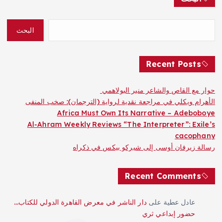
ع
البحث
د
د
Recent Posts
ص
حوار مع القاص والشاعر منير البولاهمي
الأهرام ويكلي في مراجعة نقدية لرواية (الترجمان): صخب المنفى
ف
Africa Must Own Its Narrative – Adeboboye
Al-Ahram Weekly Reviews “The Interpreter”: Exile’s
ح
cacophany
رسالة زيرفان أوسى إلى شيركو بيكس في ذكراه
ا
Recent Comments
ت
ا
عادل عطية
على
دار الناشر في معرض القاهرة الدولي للكتاب…
حضور إبداعي ثري