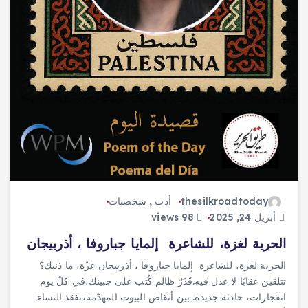
thesilkroadtoday
أدب
,
شخصيات
أبريل 24, 2025
98 views
الحرية لغزة، للشاعرة إلمايا جباروفا ، أذربيجان
الحرية لغزة، للشاعرة إلمايا جباروفا ، أذربيجان غزّة، ما ذنبك؟
تتلقين عقابًا لا عدل فيه.قَدَرٌ ظالم كُتب على جبينك،في كلّ يوم
انفجارات، حادثة جديدة. بين أنقاض البيوت المهدّمة،تفقد النساء