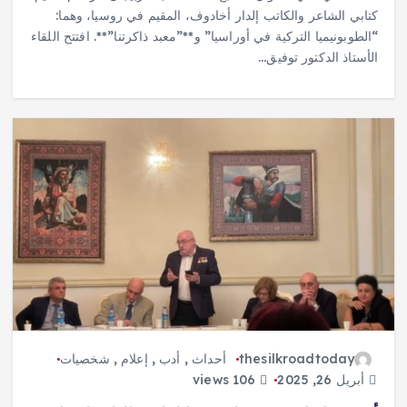
كتابي الشاعر والكاتب إلدار أخادوف، المقيم في روسيا، وهما:
“الطوبونيميا التركية في أوراسيا” و**”معبد ذاكرتنا”**. افتتح اللقاء
الأستاذ الدكتور توفيق…
thesilkroadtoday
أحداث
,
أدب
,
إعلام
,
شخصيات
أبريل 26, 2025
106 views