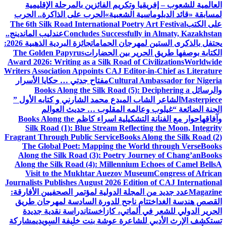
وتكريم الفائزين بالمرحلة الإقليمية
 الشعبية»
الحرب على الذاكرة.. الحرب
The 6th Silk Road International Poet
Concludes Successful
عندليب الماندينج..
جان الحمامات
جائزة البردية الذهبية 2026:
ر بين الحضارات
The Golden Papyrus
Award 2026: Writing as a Silk Road of
Writers Association Appoints CAJ Edit
Cultura
مفتاح جدتي … حكايا الأسرار
Books Along the Silk Road (5)
المبدع محمد الشارني و كتابه الأول ”
مه المقلوب … حديث العوالم
تشكيلية اسراء كاظم
Books Along the
Silk Road (1): Blue Stream Refle
Fragrant Through Public Service
Book
The Global Poet: Mapping the W
Along the Silk Road (3): Poetry J
Along the Silk Road (4): Millenniu
Visit to the Mukhtar Auezov M
Journalists Publishes August 2026 Edi
لة الدولية لمؤتمر الصحفيين الأفارقة:
 ناجح للدورة السادسة لمهرجان طريق
ماتي، كازاخستان
دراسة نقدية جديدة
اعرة عوشة بنت خليفة السويدي
مشاركة