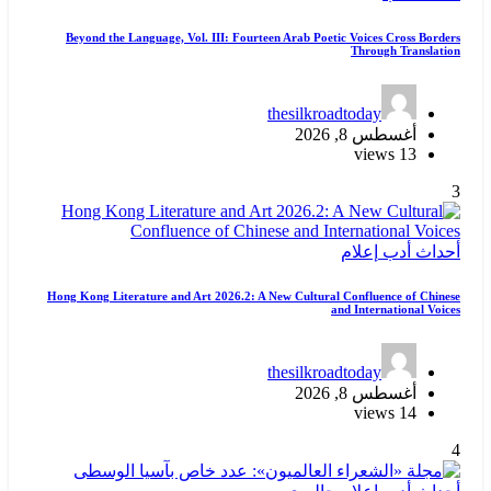
Beyond the Language, Vol. III: Fourteen Ar
thes
Hong Kong Literature and Art 2026.2: A New C
thes