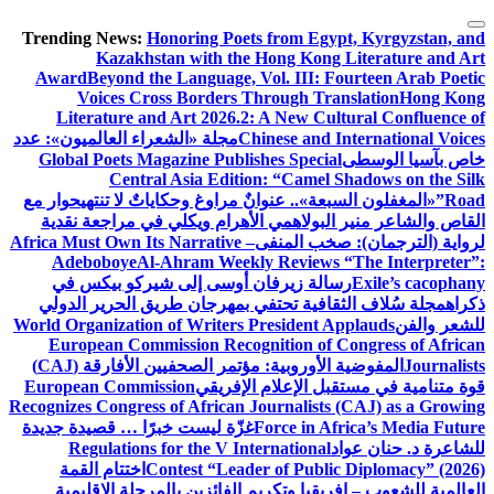
Trending News:
Honoring Poets fro
Kazakhstan with the Hong 
Award
Beyond the Language, Vol. I
Voices Cross Borders Throug
Literature and Art 2026.2: A Ne
Chinese
مجلة «الشعراء العالميون»: عدد
Global Poets Magazine Publishes S
Central Asia Edition: “C
عنوانٌ مراوغ وحكاياتٌ لا تنتهي
حوار مع
اهمي
الأهرام ويكلي في مراجعة نقدية
لمنفى
Africa Must Own Its Narrative –
Adeboboye
Al-Ahram Weekly Rev
يرفان أوسى إلى شيركو بيكس في
 تحتفي بمهرجان طريق الحرير الدولي
World Organization of Writers Presi
European Commission Recognitio
المفوضية الأوروبية: مؤتمر الصحفيين الأفارقة (CAJ)
علام الإفريقي
European Commission
Recognizes Congress of African Journa
Force
غزّة ليست خبرًا … قصيدة جديدة
Regulations for the V Internat
Contest “Leader of 
اختتام القمة
وتكريم الفائزين بالمرحلة الإقليمية