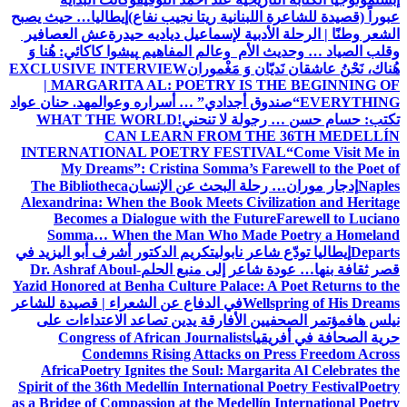
انية ريتا نجيب نفاع)
إيطاليا… حيث يصبح
ة لإسماعيل دياديه حيدرة
عش العصافير
م وعالم المفاهيم
پیشوا کاکائي: هُنا وَ
َ مَغْموران
EXCLUSIVE INTERVIEW
| MARGARITA AL: POETRY 
جدادي” … أسراره وعوالمه
د. حنان عواد
لا تنحني!
WHAT THE WORLD
CAN LEARN FROM 
INTERNATIONAL POETRY FES
My Dreams”: Cristina Somma’s
 البحث عن الإنسان
The Bibliotheca
Alexandrina: When the Book Meets C
Becomes a Dialogue with the F
Somma… When the Man Who M
ابولي
تكريم الدكتور أشرف أبو اليزيد في
ر إلى منبع الحلم
Dr. Ashraf Aboul-
Yazid Honored at Benha Culture Palac
في الدفاع عن الشعراء | قصيدة للشاعر
لأفارقة يدين تصاعد الاعتداءات على
Congress of African Journalist
Condemns Rising Attacks 
Africa
Poetry Ignites the Soul: Ma
Spirit of the 36th Medellín Internatio
as a Bridge of Compassion at the Mede