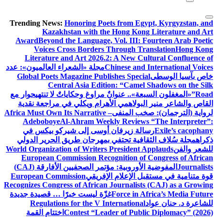
Trending News:
Honoring Poets fro
Kazakhstan with the Hong 
Award
Beyond the Language, Vol. I
Voices Cross Borders Throug
Literature and Art 2026.2: A Ne
Chinese
مجلة «الشعراء العالميون»: عدد
Global Poets Magazine Publishes S
Central Asia Edition: “C
عنوانٌ مراوغ وحكاياتٌ لا تنتهي
حوار مع
اهمي
الأهرام ويكلي في مراجعة نقدية
لمنفى
Africa Must Own Its Narrative –
Adeboboye
Al-Ahram Weekly Rev
يرفان أوسى إلى شيركو بيكس في
 تحتفي بمهرجان طريق الحرير الدولي
World Organization of Writers Presi
European Commission Recognitio
المفوضية الأوروبية: مؤتمر الصحفيين الأفارقة (CAJ)
علام الإفريقي
European Commission
Recognizes Congress of African Journa
Force
غزّة ليست خبرًا … قصيدة جديدة
Regulations for the V Internat
Contest “Leader of 
اختتام القمة