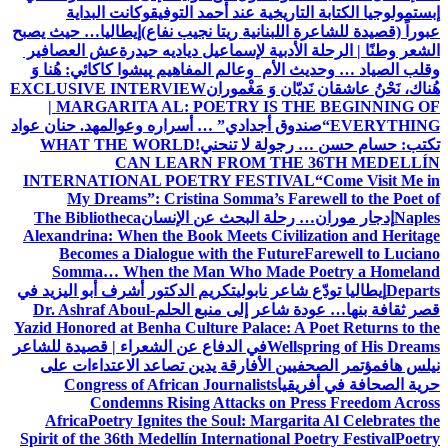
ية عند أحمد التوفيق
وكانت البداية
انية ريتا نجيب نفاع)
إيطاليا… حيث يصبح
ة لإسماعيل دياديه حيدرة
عش العصافير
م وعالم المفاهيم
پیشوا کاکائي: هُنا وَ
َ مَغْموران
EXCLUSIVE INTERVIEW
| MARGARITA AL: POETRY 
جدادي” … أسراره وعوالمه
د. حنان عواد
لا تنحني!
WHAT THE WORLD
CAN LEARN FROM 
INTERNATIONAL POETRY FES
My Dreams”: Cristina Somma’s
 البحث عن الإنسان
The Bibliotheca
Alexandrina: When the Book Meets C
Becomes a Dialogue with the F
Somma… When the Man Who M
ابولي
تكريم الدكتور أشرف أبو اليزيد في
ر إلى منبع الحلم
Dr. Ashraf Aboul-
Yazid Honored at Benha Culture Palac
في الدفاع عن الشعراء | قصيدة للشاعر
لأفارقة يدين تصاعد الاعتداءات على
Congress of African Journalist
Condemns Rising Attacks 
Africa
Poetry Ignites the Soul: Ma
Spirit of the 36th Medellín Internatio