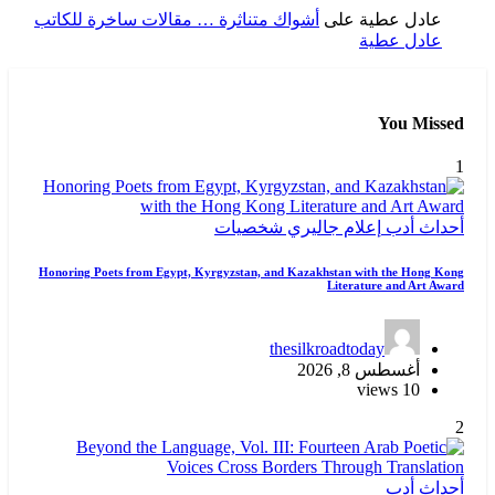
اك متناثرة … مقالات ساخرة للكاتب
ي
شخصيات
Honoring Poets from Egypt, Kyrgyzstan, and K
thes