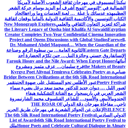
 ثقافة الشعوب الأصلية لأمريكا
ج أشرف أبو اليزيد بوسام حركة الشعر
 … لعبة العدسات وما وراءها
اتحاد
 الثقافية الدولية بألمانيا يوقعان اتفاقية
افي والعلمي
New Monograph Explores
the Literary Legacy of Ousha bint Kh
Creator Completes Two-Year Confide
Project and Opens Discussions wit
Dr. Mohamed Abdel Maqsoud… Wh
نوية العامة… بين سطوة الرقم وصناعة
النيل… حين تكرّم الحضارة أحد
Farouk Hosny and the Nile Award:
 سليمان… عزف متميز ومشروع
Kyrgyz Poet Altynai Temirova Cel
Bridge Between Civilizations at the 6t
س نحو المستقبل على صهوة الحنين
قمر
 للدكتور محمد سعد برغل يضيء سماء
ر مع الفنانة التشكيلية هيفاء
لشاعر الفيلسوف محمد الشارني
مروة
 الدولي
THE ROAR OF
وائز الشعرية في مهرجان طريق الحرير
The 6th Silk Road International Poetr
List of Awards
6th Silk Road Intern
Honor Poets and Celebrate Cul
ملك