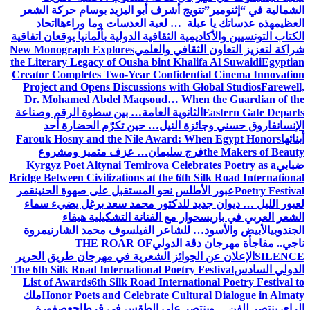
ج أشرف أبو اليزيد بوسام حركة الشعر
 … لعبة العدسات وما وراءها
اتحاد
 الثقافية الدولية بألمانيا يوقعان اتفاقية
افي والعلمي
New Monograph Explores
the Literary Legacy of Ousha bint Kh
Creator Completes Two-Year Confide
Project and Opens Discussions wit
Dr. Mohamed Abdel Maqsoud… Wh
نوية العامة… بين سطوة الرقم وصناعة
النيل… حين تكرّم الحضارة أحد
Farouk Hosny and the Nile Award:
 سليمان… عزف متميز ومشروع
Kyrgyz Poet Altynai Temirova Cel
Bridge Between Civilizations at the 6t
س نحو المستقبل على صهوة الحنين
قمر
 للدكتور محمد سعد برغل يضيء سماء
ر مع الفنانة التشكيلية هيفاء
لشاعر الفيلسوف محمد الشارني
مروة
 الدولي
THE ROAR OF
وائز الشعرية في مهرجان طريق الحرير
The 6th Silk Road International Poetr
List of Awards
6th Silk Road Intern
Honor Poets and Celebrate Cul
ملك
صر على الطقس في قرطاج
عصفورة