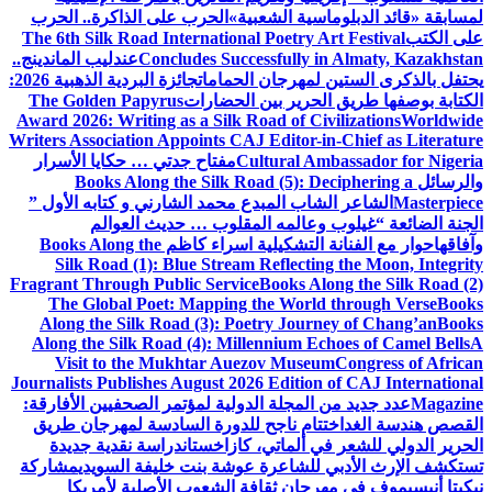
 الشعبية»
الحرب على الذاكرة.. الحرب
The 6th Silk Road International Poet
Concludes Successful
عندليب الماندينج..
جان الحمامات
جائزة البردية الذهبية 2026:
ر بين الحضارات
The Golden Papyrus
Award 2026: Writing as a Silk Road of
Writers Association Appoints CAJ Edit
Cultura
مفتاح جدتي … حكايا الأسرار
Books Along the Silk Road (5)
المبدع محمد الشارني و كتابه الأول ”
مه المقلوب … حديث العوالم
تشكيلية اسراء كاظم
Books Along the
Silk Road (1): Blue Stream Refle
Fragrant Through Public Service
Book
The Global Poet: Mapping the W
Along the Silk Road (3): Poetry J
Along the Silk Road (4): Millenniu
Visit to the Mukhtar Auezov M
Journalists Publishes August 2026 Edi
لة الدولية لمؤتمر الصحفيين الأفارقة:
 ناجح للدورة السادسة لمهرجان طريق
ماتي، كازاخستان
دراسة نقدية جديدة
اعرة عوشة بنت خليفة السويدي
مشاركة
 ثقافة الشعوب الأصلية لأمريكا