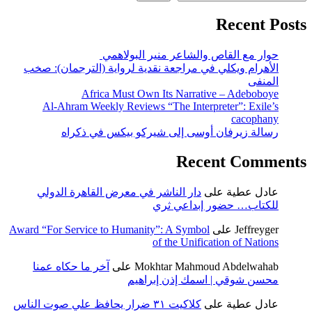
Recent Posts
حوار مع القاص والشاعر منير البولاهمي
الأهرام ويكلي في مراجعة نقدية لرواية (الترجمان): صخب
المنفى
Africa Must Own Its Narrative – Adeboboye
Al-Ahram Weekly Reviews “The Interpreter”: Exile’s
cacophany
رسالة زيرفان أوسى إلى شيركو بيكس في ذكراه
Recent Comments
عادل عطية
على
دار الناشر في معرض القاهرة الدولي
للكتاب… حضور إبداعي ثري
Jeffreyger
على
Award “For Service to Humanity”: A Symbol
of the Unification of Nations
Mokhtar Mahmoud Abdelwahab
على
آخر ما حكاه عمنا
محسن شوقي | اسمك إذن إبراهيم
عادل عطية
على
كلاكيت ٣١ ضرار يحافظ علي صوت الناس