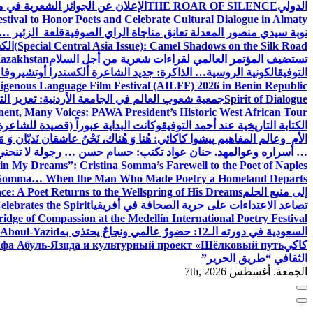
الدولي
THE ROAR OF SILENCE
الإعلان عن الجوائز الشعرية في
estival to Honor Poets and Celebrate Cultural Dialogue in Almaty
نوبة سيدي منصور المعدلة تعانق مناجاة الراي الصوفية
قلعة الزئير … 
(Special Central Asia Issue): Camel Shadows on the Silk Road
الك
تستضيف المؤتمر العالمي لقراءات شعرية من أجل السلام
Kazakhstan
التوفيق
الكونية الروسية… الذاكرة: جديد الشاعرة ألكسندرا أوتشيروفا
digenous Language Film Festival (AILFF) 2026 in Benin Republic.
Spirit of Dialogue
جمعية شعوب العالم في الجامعة الأردنية: تعزيز التع
ent, Many Voices: PAWA President’s Historic West African Tour
الكتابة التاريخية عند أحمد التوفيق
وكانت البداية عبوراً (قصيدة للشاعرة ا
الأم وعالم المفاهيم
پیشوا کاکائي: هُنا وَ هُناك، نَحْنُ عاشقان نَديّان وَ 
… أسراره وعوالمه
د. حنان عواد تكتب: حسام حسن … رجولة لا تنحني
in My Dreams”: Cristina Somma’s Farewell to the Poet of Naples
o Somma… When the Man Who Made Poetry a Homeland Departs
إلى منبع الحلم
e: A Poet Returns to the Wellspring of His Dreams
تصاعد الاعتداءات على حرية الصحافة في أفريقيا
elebrates the Spirit
ridge of Compassion at the Medellín International Poetry Festival
السعودية في دورته الـ12: حضورٌ عالمي ونجاحٌ يحتذى به
f Aboul-Yazid
كاكي
афа Абуль-Язида и культурный проект «Шёлковый путь»
الثقافي “طريق الحرير”
الجمعة. أغسطس 7th, 2026