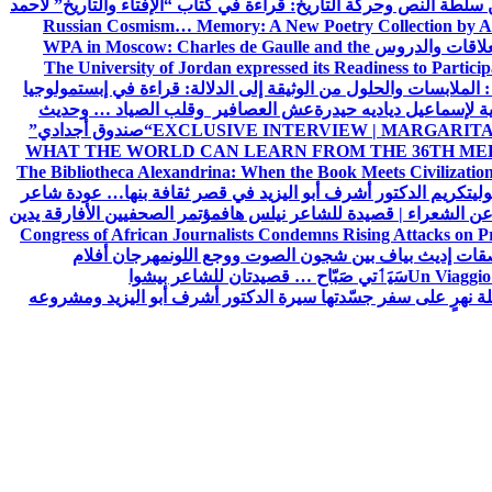
ن سلطة النص وحركة التاريخ: قراءة في كتاب “الإفتاء والتاريخ” لأحمد
Russian Cosmism… Memory: A New Poetry Collection by A
لعلاقات والدروس
WPA in Moscow: Charles de Gaulle and the
The University of Jordan expressed its Readiness to Particip
: الملابسات والحلول
من الوثيقة إلى الدلالة: قراءة في إبستمولوجيا
ية لإسماعيل دياديه حيدرة
عش العصافير وقلب الصياد … وحديث
EXCLUSIVE INTERVIEW | MARGARITA
“صندوق أجدادي”
WHAT THE WORLD CAN LEARN FROM THE 36TH ME
The Bibliotheca Alexandrina: When the Book Meets Civilizatio
ولي
تكريم الدكتور أشرف أبو اليزيد في قصر ثقافة بنها… عودة شاعر
عن الشعراء | قصيدة للشاعر نيلس هاف
مؤتمر الصحفيين الأفارقة يدين
Congress of African Journalists Condemns Rising Attacks on P
ات إديث بياف بين شجون الصوت ووجع اللون
مهرجان أفلام
Un Viaggio 
سَيَٲتي صَبّاح … قصيدتان للشاعر بيشوا
ة نهرٍ على سفر جسّدتها سيرة الدكتور أشرف أبو اليزيد ومشروعه