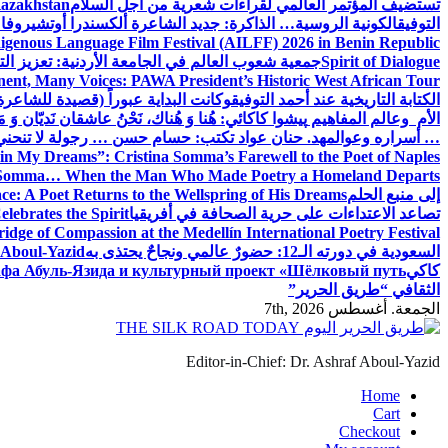
تستضيف المؤتمر العالمي لقراءات شعرية من أجل السلام
Kazakhstan
التوفيق
الكونية الروسية… الذاكرة: جديد الشاعرة ألكسندرا أوتشيروفا
digenous Language Film Festival (AILFF) 2026 in Benin Republic.
Spirit of Dialogue
جمعية شعوب العالم في الجامعة الأردنية: تعزيز التع
ent, Many Voices: PAWA President’s Historic West African Tour
الكتابة التاريخية عند أحمد التوفيق
وكانت البداية عبوراً (قصيدة للشاعرة ا
الأم وعالم المفاهيم
پیشوا کاکائي: هُنا وَ هُناك، نَحْنُ عاشقان نَديّان وَ 
… أسراره وعوالمه
د. حنان عواد تكتب: حسام حسن … رجولة لا تنحني
in My Dreams”: Cristina Somma’s Farewell to the Poet of Naples
o Somma… When the Man Who Made Poetry a Homeland Departs
إلى منبع الحلم
e: A Poet Returns to the Wellspring of His Dreams
تصاعد الاعتداءات على حرية الصحافة في أفريقيا
elebrates the Spirit
ridge of Compassion at the Medellín International Poetry Festival
السعودية في دورته الـ12: حضورٌ عالمي ونجاحٌ يحتذى به
f Aboul-Yazid
كاكي
афа Абуль-Язида и культурный проект «Шёлковый путь»
الثقافي “طريق الحرير”
الجمعة. أغسطس 7th, 2026
Editor-in-Chief: Dr. Ashraf Aboul-Yazid
Home
Cart
Checkout