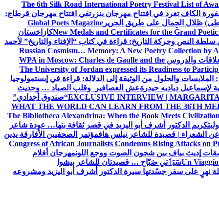
The 6th Silk Road International Poetry Festival List of Aw
ورة الكاف تغرد في افتتاح مهرجان بنزرت
في افتتاح مهرجان قرطاج:
سطى) ظلال الجِمال على طريق الحرير
Global Poets Magazine
New Medals and Certificates for the Grand Poet
كازاخستان
ن سلطة النص وحركة التاريخ: قراءة في كتاب “الإفتاء والتاريخ” لأحمد
Russian Cosmism… Memory: A New Poetry Collection by A
لعلاقات والدروس
WPA in Moscow: Charles de Gaulle and the
The University of Jordan expressed its Readiness to Particip
: الملابسات والحلول
من الوثيقة إلى الدلالة: قراءة في إبستمولوجيا
ية لإسماعيل دياديه حيدرة
عش العصافير وقلب الصياد … وحديث
EXCLUSIVE INTERVIEW | MARGARITA
“صندوق أجدادي”
WHAT THE WORLD CAN LEARN FROM THE 36TH ME
The Bibliotheca Alexandrina: When the Book Meets Civilizatio
ولي
تكريم الدكتور أشرف أبو اليزيد في قصر ثقافة بنها… عودة شاعر
عن الشعراء | قصيدة للشاعر نيلس هاف
مؤتمر الصحفيين الأفارقة يدين
Congress of African Journalists Condemns Rising Attacks on P
ات إديث بياف بين شجون الصوت ووجع اللون
مهرجان أفلام
Un Viaggio 
سَيَٲتي صَبّاح … قصيدتان للشاعر بيشوا
ة نهرٍ على سفر جسّدتها سيرة الدكتور أشرف أبو اليزيد ومشروعه