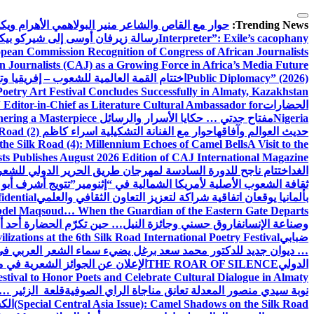
التجاوز
إلى
Trending News:
حوار مع القاص والشاعر منير البولاهمي
الأهرام وي
المحتوى
Interpreter”: Exile’s cacophany
رسالة زيرفان أوسى إلى شيركو بي
pean Commission Recognition of Congress of African Journalists
n Journalists (CAJ) as a Growing Force in Africa’s Media Future
Public Diplomacy” (2026)
اختتام القمة العالمية للشعوب – إفريقيا وت
Poetry Art Festival Concludes Successfully in Almaty, Kazakhstan
الحضارات
Editor-in-Chief as Literature Cultural Ambassador for
Nigeria
مفتاح جدتي … حكايا الأسرار والرسائل
hering a Masterpiece
حديث العوالم وآفاقها
حوار مع الفنانة التشكيلية اسراء كاظم
Road (2)
the Silk Road (4): Millennium Echoes of Camel Bells
A Visit to the
sts Publishes August 2026 Edition of CAJ International Magazine
الغد
اختتام ناجح للدورة السادسة لمهرجان طريق الحرير الدولي للشعر 
ثقافة الشعوب الأصلية لأمريكا الشمالية في “إثنومير”
تتويج أشرف أبو 
بألمانيا يوقعان اتفاقية شراكة لتعزيز التعاون الثقافي والعلمي
idential
del Maqsoud… When the Guardian of the Eastern Gate Departs
وصناعة الإنسان
فاروق حسني وجائزة النيل… حين تكرّم الحضارة أحد أبن
ضبابي
izations at the 6th Silk Road International Poetry Festival
… ديوان جديد للدكتور محمد سعد برغل يضيء سماء الشعر العربي في
الدولي
THE ROAR OF SILENCE
الإعلان عن الجوائز الشعرية في
estival to Honor Poets and Celebrate Cultural Dialogue in Almaty
نوبة سيدي منصور المعدلة تعانق مناجاة الراي الصوفية
قلعة الزئير … 
(Special Central Asia Issue): Camel Shadows on the Silk Road
الك