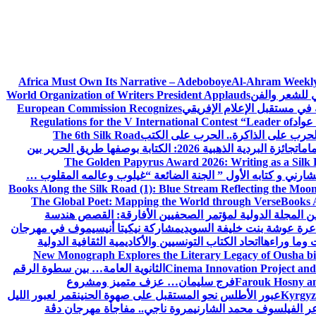
Africa Must Own Its Narrative – Adeboboye
Al-Ahram Weekly
ي للشعر والفن
World Organization of Writers President Applauds
European Commission Recognizes
عواد
Regulations for the V International Contest “Leader of
لحرب على الذاكرة.. الحرب على الكتب
The 6th Silk Road
امات
جائزة البردية الذهبية 2026: الكتابة بوصفها طريق الحرير بين
The Golden Papyrus Award 2026: Writing as a Silk R
رني و كتابه الأول ” الجنة الضائعة “
غيلوب وعالمه المقلوب …
Books Along the Silk Road (1): Blue Stream Reflecting the Moon
The Global Poet: Mapping the World through Verse
Books A
ن المجلة الدولية لمؤتمر الصحفيين الأفارقة: القصص هندسة
عرة عوشة بنت خليفة السويدي
مشاركة نيكيتا أنيسيموف في مهرجان
 وما وراءها
اتحاد الكتاب التونسيين والأكاديمية الثقافية الدولية
New Monograph Explores the Literary Legacy of Ousha bi
Cinema Innovation Project and
الثانوية العامة… بين سطوة الرقم
Farouk Hosny an
فرج سليمان… عزف متميز ومشروع
Kyrgyz 
عبور الأطلس نحو المستقبل على صهوة الحنين
قمر لعبور الليل
ر الفيلسوف محمد الشارني
مروة ناجي.. مفاجأة مهرجان دڨة