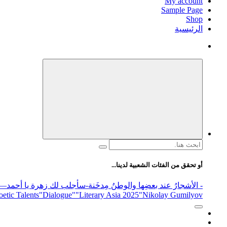
My account
Sample Page
Shop
الرئيسية
البحث
عن:
أو تحقق من الفئات الشعبية لدينا...
- الأشجارُ عند بعضِها والوطنُ مِدخَنة
-سأجلب لك زهرة يا أحمد
elease
"Nikolay Gumilyov و poet
"Literary Asia 2025
"Dialogue"
etic Talents