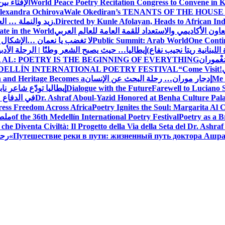
World Peace Poetry Recitation Congress to Convene in 
الإفتاء بي
lexandra Ochirova
Wale Okediran’s TENANTS OF THE HOUSE
Directed by Kunle Afolayan, Heads to African In
زيد والنملة … ا
اون الأكاديمي والاستعداد للقمة العامة للعالم العربي
ate in the World
One Contin
Public Summit: Arab World
لا تغضب يا نعمان …الإشكال 
للبنانية ريتا نجيب نفاع)
إيطاليا… حيث يصبح الشعر وطنًا | الرحلة الأدب
مَغْموران
 AL: POETRY IS THE BEGINNING OF EVERYTHING
!
“Come Visit
DELLÍN INTERNATIONAL POETRY FESTIVAL
Me 
إدجار موران… رحلة البحث عن الإنسان
n and Heritage Becomes a
Farewell to Lucian
Dialogue with the Future
إيطاليا تودّع شاعر ناب
Dr. Ashraf Aboul-Yazid Honored at Benha Culture Palac
في الدفاع 
ress Freedom Across Africa
Poetry Ignites the Soul: Margarita Al C
Poetry as a B
of the 36th Medellín International Poetry Festival
ملصق
che Diventa Civiltà: Il Progetto della Via della Seta del Dr. Ashra
Путешествие реки в пути: жизненный путь доктора Ашр
رحل