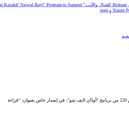
— R
: الخيال والأدب
" inviting poets and writers from around the world to participate in Kazakh
"Awwal Bayt" Program to Support
Young Po
حبة
في الثاني والعشرين من يونيو 2025، استضاف توفيق زهور الحلقة رقم 220 من برنامج “أودّان لايف شو”، في إصدار خاص بعنوان: “قراءة