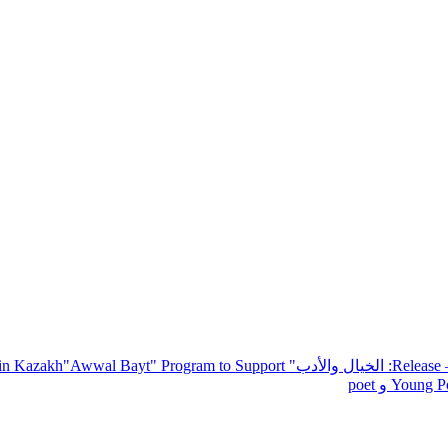
— R
: الخيال والأدب
" inviting poets and writers from around the world to participate in Kazakh
"Awwal Bayt" Program to Support
Young Po