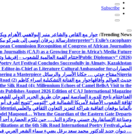
Subscribe
Trending News:
حوار مع القاص والشاعر منير البولاهمي
الأهرام وي
Interpreter”: Exile’s cacophany
رسالة زيرفان أوسى إلى شيركو بي
pean Commission Recognition of Congress of African Journalists
n Journalists (CAJ) as a Growing Force in Africa’s Media Future
Public Diplomacy” (2026)
اختتام القمة العالمية للشعوب – إفريقيا وت
Poetry Art Festival Concludes Successfully in Almaty, Kazakhstan
الحضارات
Editor-in-Chief as Literature Cultural Ambassador for
Nigeria
مفتاح جدتي … حكايا الأسرار والرسائل
hering a Masterpiece
حديث العوالم وآفاقها
حوار مع الفنانة التشكيلية اسراء كاظم
Road (2)
the Silk Road (4): Millennium Echoes of Camel Bells
A Visit to the
sts Publishes August 2026 Edition of CAJ International Magazine
الغد
اختتام ناجح للدورة السادسة لمهرجان طريق الحرير الدولي للشعر 
ثقافة الشعوب الأصلية لأمريكا الشمالية في “إثنومير”
تتويج أشرف أبو 
بألمانيا يوقعان اتفاقية شراكة لتعزيز التعاون الثقافي والعلمي
idential
del Maqsoud… When the Guardian of the Eastern Gate Departs
وصناعة الإنسان
فاروق حسني وجائزة النيل… حين تكرّم الحضارة أحد أبن
ضبابي
izations at the 6th Silk Road International Poetry Festival
… ديوان جديد للدكتور محمد سعد برغل يضيء سماء الشعر العربي في