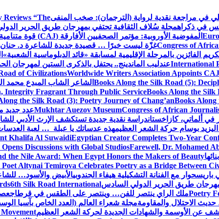
كلي في مراجعة نقدية لرواية (الترجمان): صخب المنفى
 Reviews “The
كس في ذكراه
مجلة سُلاف الثقافية تحتفي بمهرجان طريق الحرير الدول
Euro
المفوضية الأوروبية: مؤتمر الصحفيين الأفارقة (CAJ) قوة متنامية في مستقبل الإعلام الإفريقي
Congress of Africa
غزّة ليست خبرًا … قصيدة جديدة للشاعرة د. حنان 
كريم الفائزين بالمرحلة الإقليمية لمسابقة «قائد الدبلوماسية الشعبية»
ا
International 
عندليب الماندينج.. يحتفل بالذكرى الستين لمهرجان الحم
oad of Civilizations
Worldwide Writers Association Appoints CAJ 
Books Along the Silk Road (5): Decip
الشاعر الشاب المبدع محمد الشا
, Integrity Fragrant Through Public Service
Books Along the Silk 
long the Silk Road (3): Poetry Journey of Chang’an
Books Along 
Congress of African Journali
Mukhtar Auezov Museum
عدد جديد م
في ألماتي، كازاخستان
دراسة نقدية جديدة تستكشف الإرث الأدبي للشا
اليزيد بوسام حركة الشعر العظيم
هذه عدساتك يا عبلة … لعبة العدسات
nt Khalifa Al Suwaidi
Egyptian Creator Completes Two-Year Conf
 Opens Discussions with Global Studios
Farewell, Dr. Mohamed Ab
ائها
d the Nile Award: When Egypt Honors the Makers of Beauty
Poet Altynai Temirova Celebrates Poetry as a Bridge Between Civil
 باريس
حوار مع الفنانة التشكيلية هيفاء الجندوبي
الأبيض والأسود… للشاع
 مهرجان طريق الحرير الدولي السادس
6th Silk Road International
ards
Poetry F
ملك الراي ينتصر للفن… وينتصر على الطقس في قرطاج
عصف
حديث الاحتلال والمقاومة
مجلة شعراء العالم (العدد الخاص بآسيا الو
شف عن الأوسمة والشهادات الجديدة لحركة الشعر العظيم
ic Movement