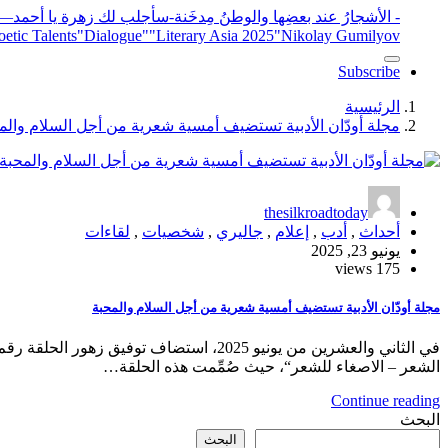
- الأشجارُ عند بعضِها والوطنُ مِدخَنة
-سأجلب لك زهرة يا أحمد
elease
"Nikolay Gumilyov و poet
"Literary Asia 2025
"Dialogue"
etic Talents
Subscribe
الرئيسية
مجلة أودّان الأدبية تستضيف أمسية شعرية من أجل السلام والم
thesilkroadtoday
أحداث
,
أدب
,
إعلام
,
جاليري
,
شخصيات
,
لقاءات
يونيو 23, 2025
175 views
مجلة أودّان الأدبية تستضيف أمسية شعرية من أجل السلام والمحبة
الشعر – الاصغاء للشعر“، حيث صُمِّمت هذه الحلقة…
Continue reading
البحث
البحث