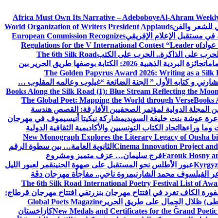
Africa Must Own Its Narrative – Adeboboye
Al-Ahram Weekly
ي للشعر والفن
World Organization of Writers President Applauds
European Commission Recognizes
عواد
Regulations for the V International Contest “Leader of
لحرب على الذاكرة.. الحرب على الكتب
The 6th Silk Road
امات
جائزة البردية الذهبية 2026: الكتابة بوصفها طريق الحرير بين
The Golden Papyrus Award 2026: Writing as a Silk R
رني و كتابه الأول ” الجنة الضائعة “
غيلوب وعالمه المقلوب …
Books Along the Silk Road (1): Blue Stream Reflecting the Moon
The Global Poet: Mapping the World through Verse
Books A
ن المجلة الدولية لمؤتمر الصحفيين الأفارقة: القصص هندسة
عرة عوشة بنت خليفة السويدي
مشاركة نيكيتا أنيسيموف في مهرجان
 وما وراءها
اتحاد الكتاب التونسيين والأكاديمية الثقافية الدولية
New Monograph Explores the Literary Legacy of Ousha bi
Cinema Innovation Project and
الثانوية العامة… بين سطوة الرقم
Farouk Hosny an
فرج سليمان… عزف متميز ومشروع
Kyrgyz 
عبور الأطلس نحو المستقبل على صهوة الحنين
قمر لعبور الليل
ر الفيلسوف محمد الشارني
مروة ناجي.. مفاجأة مهرجان دڨة
The 6th Silk Road International Poetry Festival List of Aw
ورة الكاف تغرد في افتتاح مهرجان بنزرت
في افتتاح مهرجان قرطاج:
سطى) ظلال الجِمال على طريق الحرير
Global Poets Magazine
New Medals and Certificates for the Grand Poet
كازاخستان