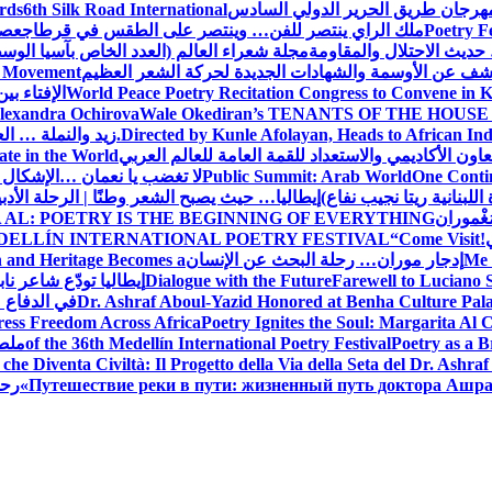
 مهرجان طريق الحرير الدولي السادس
6th Silk Road International
ards
Poetry F
ملك الراي ينتصر للفن… وينتصر على الطقس في قرطاج
عصف
حديث الاحتلال والمقاومة
مجلة شعراء العالم (العدد الخاص بآسيا الو
شف عن الأوسمة والشهادات الجديدة لحركة الشعر العظيم
ic Movement
World Peace Poetry Recitation Congress to Convene in 
الإفتاء بي
lexandra Ochirova
Wale Okediran’s TENANTS OF THE HOUSE
Directed by Kunle Afolayan, Heads to African In
زيد والنملة … ا
اون الأكاديمي والاستعداد للقمة العامة للعالم العربي
ate in the World
One Contin
Public Summit: Arab World
لا تغضب يا نعمان …الإشكال 
للبنانية ريتا نجيب نفاع)
إيطاليا… حيث يصبح الشعر وطنًا | الرحلة الأدب
مَغْموران
 AL: POETRY IS THE BEGINNING OF EVERYTHING
!
“Come Visit
DELLÍN INTERNATIONAL POETRY FESTIVAL
Me 
إدجار موران… رحلة البحث عن الإنسان
n and Heritage Becomes a
Farewell to Lucian
Dialogue with the Future
إيطاليا تودّع شاعر ناب
Dr. Ashraf Aboul-Yazid Honored at Benha Culture Palac
في الدفاع 
ress Freedom Across Africa
Poetry Ignites the Soul: Margarita Al C
Poetry as a B
of the 36th Medellín International Poetry Festival
ملصق
che Diventa Civiltà: Il Progetto della Via della Seta del Dr. Ashra
Путешествие реки в пути: жизненный путь доктора Ашр
رحل