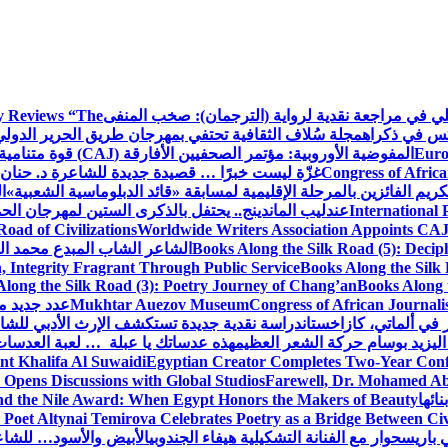
كلي في مراجعة نقدية لرواية (الترجمان): صخب المنفى
 Reviews “The
كس في ذكراه
مجلة سُلاف الثقافية تحتفي بمهرجان طريق الحرير الدول
Euro
المفوضية الأوروبية: مؤتمر الصحفيين الأفارقة (CAJ) قوة متنامية في مستقبل الإعلام الإفريقي
Congress of Africa
غزّة ليست خبرًا … قصيدة جديدة للشاعرة د. حنان 
كريم الفائزين بالمرحلة الإقليمية لمسابقة «قائد الدبلوماسية الشعبية»
ا
International 
عندليب الماندينج.. يحتفل بالذكرى الستين لمهرجان الحم
oad of Civilizations
Worldwide Writers Association Appoints CAJ 
Books Along the Silk Road (5): Decip
الشاعر الشاب المبدع محمد الشا
, Integrity Fragrant Through Public Service
Books Along the Silk 
long the Silk Road (3): Poetry Journey of Chang’an
Books Along 
Congress of African Journali
Mukhtar Auezov Museum
عدد جديد م
في ألماتي، كازاخستان
دراسة نقدية جديدة تستكشف الإرث الأدبي للشا
اليزيد بوسام حركة الشعر العظيم
هذه عدساتك يا عبلة … لعبة العدسات
nt Khalifa Al Suwaidi
Egyptian Creator Completes Two-Year Conf
 Opens Discussions with Global Studios
Farewell, Dr. Mohamed Ab
ائها
d the Nile Award: When Egypt Honors the Makers of Beauty
Poet Altynai Temirova Celebrates Poetry as a Bridge Between Civil
 باريس
حوار مع الفنانة التشكيلية هيفاء الجندوبي
الأبيض والأسود… للشاع