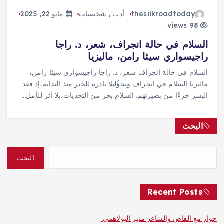
thesilkroadtoday
أدب
,
شخصيات
مايو 22, 2025
98 views
السلام في حالة انجراف، شعر، د. راجا
راجيسواري سيثا رامن، ماليزيا
السلام في حالة انجراف شعر، د. راجا راجيسواري سيثا رامن،
ماليزيا السلام في انجراف وتحوُّلبلا بادرة للخير منذ البداية،إذ فقد
البشر جزءًا من بصيرتهم. السلام بحر من التحديات،بلا أثر للأمل…
البحث
البحث
Recent Posts
حوار مع القاص والشاعر منير البولاهمي