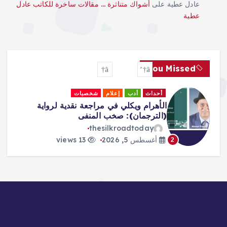
عادل عطية
على
أشواك متناثرة … مقالات ساخرة للكاتب عادل
عطية
You Missed
أحداث
أدب
إعلام
شخصيات
الأهرام ويكلي في مراجعة نقدية لرواية
(الترجمان): صخب المنفى
thesilkroadtoday
أغسطس 5, 2026
13 views
2