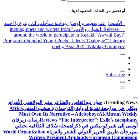
عن:
أو تحقق من الفئات الشعبية لدينا...
- الأشجارُ عند بعضِها والوطنُ مِدخَنة
-سأجلب لك زهرة يا أحمد
— Release
: الخيال والأدب
" inviting poets and writers from
around the world to participate in Kazakh
"Awwal Bayt"
Program to Support Young Poetic Talents
"Dialogue"
"Literary
"Nikolay Gumilyov و poet
Asia 2025
Subscribe
Trending News:
حوار مع القاص والشاعر منير البولاهمي
الأهرام
ويكلي في مراجعة نقدية لرواية (الترجمان): صخب المنفى
Africa
Must Own Its Narrative – Adeboboye
Al-Ahram Weekly
Reviews “The Interpreter”: Exile’s cacophany
رسالة زيرفان
أوسى إلى شيركو بيكس في ذكراه
مجلة سُلاف الثقافية تحتفي
بمهرجان طريق الحرير الدولي للشعر والفن
World Organization of
Writers President Applauds European Commission