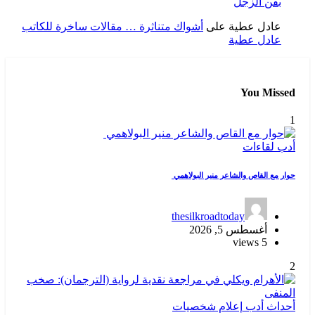
بفن الزجل
عادل عطية
على
أشواك متناثرة … مقالات ساخرة للكاتب
عادل عطية
You Missed
1
أدب
لقاءات
حوار مع القاص والشاعر منير البولاهمي
thesilkroadtoday
أغسطس 5, 2026
5 views
2
أحداث
أدب
إعلام
شخصيات