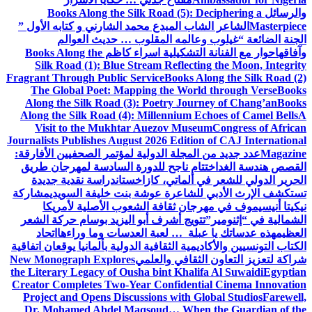
والرسائل
Books Along the Silk Road (5): Deciphering a
Masterpiece
الشاعر الشاب المبدع محمد الشارني و كتابه الأول ”
الجنة الضائعة “
غيلوب وعالمه المقلوب … حديث العوالم
وآفاقها
حوار مع الفنانة التشكيلية اسراء كاظم
Books Along the
Silk Road (1): Blue Stream Reflecting the Moon, Integrity
Fragrant Through Public Service
Books Along the Silk Road (2)
The Global Poet: Mapping the World through Verse
Books
Along the Silk Road (3): Poetry Journey of Chang’an
Books
Along the Silk Road (4): Millennium Echoes of Camel Bells
A
Visit to the Mukhtar Auezov Museum
Congress of African
Journalists Publishes August 2026 Edition of CAJ International
Magazine
عدد جديد من المجلة الدولية لمؤتمر الصحفيين الأفارقة:
القصص هندسة الغد
اختتام ناجح للدورة السادسة لمهرجان طريق
الحرير الدولي للشعر في ألماتي، كازاخستان
دراسة نقدية جديدة
تستكشف الإرث الأدبي للشاعرة عوشة بنت خليفة السويدي
مشاركة
نيكيتا أنيسيموف في مهرجان ثقافة الشعوب الأصلية لأمريكا
الشمالية في “إثنومير”
تتويج أشرف أبو اليزيد بوسام حركة الشعر
العظيم
هذه عدساتك يا عبلة … لعبة العدسات وما وراءها
اتحاد
الكتاب التونسيين والأكاديمية الثقافية الدولية بألمانيا يوقعان اتفاقية
شراكة لتعزيز التعاون الثقافي والعلمي
New Monograph Explores
the Literary Legacy of Ousha bint Khalifa Al Suwaidi
Egyptian
Creator Completes Two-Year Confidential Cinema Innovation
Project and Opens Discussions with Global Studios
Farewell,
Dr. Mohamed Abdel Maqsoud… When the Guardian of the