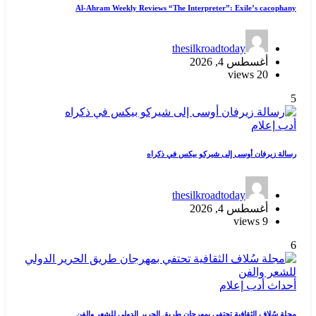
Al-Ahram Weekly Reviews “The Interpreter”: Exile’s cacophany
thesilkroadtoday
أغسطس 4, 2026
20 views
5
أدب
إعلام
رسالة زيرفان أوسى إلى شيركو بيكس في ذكراه
thesilkroadtoday
أغسطس 4, 2026
9 views
6
أحداث
أدب
إعلام
مجلة سُلاف الثقافية تحتفي بمهرجان طريق الحرير الدولي للشعر والفن