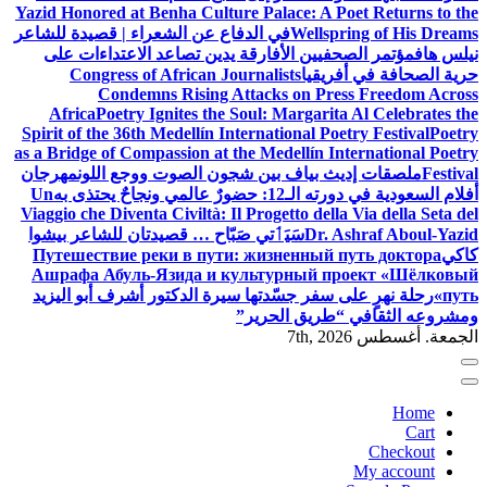
Yazid Honored at Benha Culture Palace: A Poet Returns to the
Wellspring of His Dreams
في الدفاع عن الشعراء | قصيدة للشاعر
نيلس هاف
مؤتمر الصحفيين الأفارقة يدين تصاعد الاعتداءات على
حرية الصحافة في أفريقيا
Congress of African Journalists
Condemns Rising Attacks on Press Freedom Across
Africa
Poetry Ignites the Soul: Margarita Al Celebrates the
Spirit of the 36th Medellín International Poetry Festival
Poetry
as a Bridge of Compassion at the Medellín International Poetry
Festival
ملصقات إديث بياف بين شجون الصوت ووجع اللون
مهرجان
أفلام السعودية في دورته الـ12: حضورٌ عالمي ونجاحٌ يحتذى به
Un
Viaggio che Diventa Civiltà: Il Progetto della Via della Seta del
Dr. Ashraf Aboul-Yazid
سَيَٲتي صَبّاح … قصيدتان للشاعر بيشوا
كاكي
Путешествие реки в пути: жизненный путь доктора
Ашрафа Абуль-Язида и культурный проект «Шёлковый
путь»
رحلة نهرٍ على سفر جسّدتها سيرة الدكتور أشرف أبو اليزيد
ومشروعه الثقافي “طريق الحرير”
الجمعة. أغسطس 7th, 2026
Home
Cart
Checkout
My account