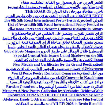
الشعر العربي في باريس
حوار مع الفنانة التشكيلية هيفاء
الجندوبي
الأبيض والأسود… للشاعر الفيلسوف محمد الشارني
مروة
ناجي.. مفاجأة مهرجان دڨة الدولي
THE ROAR OF
SILENCE
الإعلان عن الجوائز الشعرية في مهرجان طريق الحرير
الدولي السادس
The 6th Silk Road International Poetry Festival
List of Awards
6th Silk Road International Poetry Festival to
Honor Poets and Celebrate Cultural Dialogue in Almaty
ملك
الراي ينتصر للفن… وينتصر على الطقس في قرطاج
عصفورة
الكاف تغرد في افتتاح مهرجان بنزرت
في افتتاح مهرجان قرطاج: نوبة
سيدي منصور المعدلة تعانق مناجاة الراي الصوفية
قلعة الزئير …
حديث الاحتلال والمقاومة
مجلة شعراء العالم (العدد الخاص بآسيا
الوسطى) ظلال الجِمال على طريق الحرير
Global Poets Magazine
(Special Central Asia Issue): Camel Shadows on the Silk
Road
الكشف عن الأوسمة والشهادات الجديدة لحركة الشعر
العظيم
New Medals and Certificates for the Grand Poetic
Movement
كازاخستان تستضيف المؤتمر العالمي لقراءات شعرية
من أجل السلام
World Peace Poetry Recitation Congress to
Convene in Kazakhstan
الإفتاء بين سلطة النص وحركة التاريخ:
قراءة في كتاب “الإفتاء والتاريخ” لأحمد التوفيق
الكونية الروسية…
الذاكرة: جديد الشاعرة ألكسندرا أوتشيروفا
Russian Cosmism…
Memory: A New Poetry Collection by Alexandra Ochirova
Wale
Okediran’s TENANTS OF THE HOUSE Directed by Kunle
Afolayan, Heads to African Indigenous Language Film Festival
(AILFF) 2026 in Benin Republic.
زيد والنملة … العلاقات