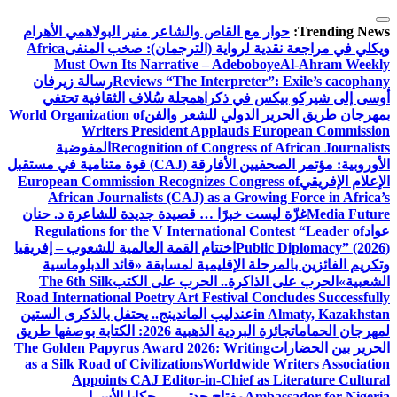
التجاوز
إلى
Trending News:
حوار مع القاص والشاعر منير البولاهمي
الأهرام
المحتوى
ويكلي في مراجعة نقدية لرواية (الترجمان): صخب المنفى
Africa
Must Own Its Narrative – Adeboboye
Al-Ahram Weekly
Reviews “The Interpreter”: Exile’s cacophany
رسالة زيرفان
أوسى إلى شيركو بيكس في ذكراه
مجلة سُلاف الثقافية تحتفي
بمهرجان طريق الحرير الدولي للشعر والفن
World Organization of
Writers President Applauds European Commission
Recognition of Congress of African Journalists
المفوضية
الأوروبية: مؤتمر الصحفيين الأفارقة (CAJ) قوة متنامية في مستقبل
الإعلام الإفريقي
European Commission Recognizes Congress of
African Journalists (CAJ) as a Growing Force in Africa’s
Media Future
غزّة ليست خبرًا … قصيدة جديدة للشاعرة د. حنان
عواد
Regulations for the V International Contest “Leader of
Public Diplomacy” (2026)
اختتام القمة العالمية للشعوب – إفريقيا
وتكريم الفائزين بالمرحلة الإقليمية لمسابقة «قائد الدبلوماسية
الشعبية»
الحرب على الذاكرة.. الحرب على الكتب
The 6th Silk
Road International Poetry Art Festival Concludes Successfully
in Almaty, Kazakhstan
عندليب الماندينج.. يحتفل بالذكرى الستين
لمهرجان الحمامات
جائزة البردية الذهبية 2026: الكتابة بوصفها طريق
الحرير بين الحضارات
The Golden Papyrus Award 2026: Writing
as a Silk Road of Civilizations
Worldwide Writers Association
Appoints CAJ Editor-in-Chief as Literature Cultural
Ambassador for Nigeria
مفتاح جدتي … حكايا الأسرار