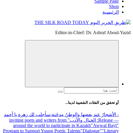
Sample Page
Shop
الرئيسية
Editor-in-Chief: Dr. Ashraf Aboul-Yazid
البحث
عن:
أو تحقق من الفئات الشعبية لدينا...
- الأشجارُ عند بعضِها والوطنُ مِدخَنة
-سأجلب لك زهرة يا أحمد
— Release
: الخيال والأدب
" inviting poets and writers from
around the world to participate in Kazakh
"Awwal Bayt"
Program to Support Young Poetic Talents
"Dialogue"
"Literary