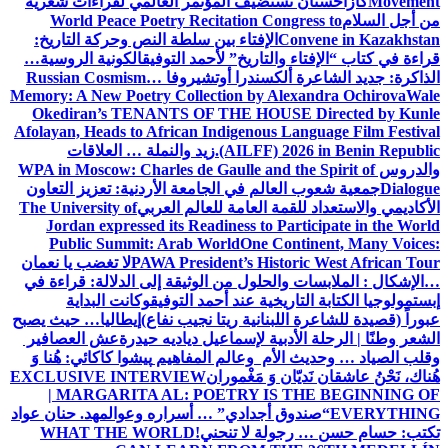
Movement
كازاخستان تستضيف المؤتمر العالمي لقراءات شعرية
من أجل السلام
World Peace Poetry Recitation Congress to
Convene in Kazakhstan
الإفتاء بين سلطة النص وحركة التاريخ:
قراءة في كتاب “الإفتاء والتاريخ” لأحمد التوفيق
الكونية الروسية…
الذاكرة: جديد الشاعرة ألكسندرا أوتشيروفا
Russian Cosmism…
Memory: A New Poetry Collection by Alexandra Ochirova
Wale
Okediran’s TENANTS OF THE HOUSE Directed by Kunle
Afolayan, Heads to African Indigenous Language Film Festival
(AILFF) 2026 in Benin Republic.
زيد والنملة … العلاقات
والدروس
WPA in Moscow: Charles de Gaulle and the Spirit of
Dialogue
جمعية شعوب العالم في الجامعة الأردنية: تعزيز التعاون
الأكاديمي والاستعداد للقمة العامة للعالم العربي
The University of
Jordan expressed its Readiness to Participate in the World
Public Summit: Arab World
One Continent, Many Voices:
PAWA President’s Historic West African Tour
لا تغضب يا نعمان
…الإشكال : الملابسات والحلول
من الوثيقة إلى الدلالة: قراءة في
إبستمولوجيا الكتابة التاريخية عند أحمد التوفيق
وكانت البداية
عبوراً (قصيدة للشاعرة اللبنانية ريتا نجيب نفاع)
إيطاليا… حيث يصبح
الشعر وطنًا | الرحلة الأدبية لإسماعيل دياديه حيدرة
عش العصافير
وقلب الصياد … وحديث الأم وعالم المفاهيم
پیشوا کاکائي: هُنا وَ
هُناك، نَحْنُ عاشقان نَديّان وَ مَغْموران
EXCLUSIVE INTERVIEW
| MARGARITA AL: POETRY IS THE BEGINNING OF
EVERYTHING
“صندوق أجدادي” … أسراره وعوالمه
د. حنان عواد
تكتب: حسام حسن … رجولة لا تنحني!
WHAT THE WORLD