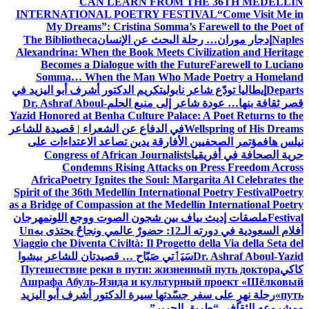
CAN LEARN FROM THE 36TH MEDELLÍN
INTERNATIONAL POETRY FESTIVAL
“Come Visit Me in
My Dreams”: Cristina Somma’s Farewell to the Poet of
Naples
إدجار موران… رحلة البحث عن الإنسان
The Bibliotheca
Alexandrina: When the Book Meets Civilization and Heritage
Becomes a Dialogue with the Future
Farewell to Luciano
Somma… When the Man Who Made Poetry a Homeland
Departs
إيطاليا تودّع شاعر نابولي
تكريم الدكتور أشرف أبو اليزيد في
قصر ثقافة بنها… عودة شاعر إلى منبع الحلم
Dr. Ashraf Aboul-
Yazid Honored at Benha Culture Palace: A Poet Returns to the
Wellspring of His Dreams
في الدفاع عن الشعراء | قصيدة للشاعر
نيلس هاف
مؤتمر الصحفيين الأفارقة يدين تصاعد الاعتداءات على
حرية الصحافة في أفريقيا
Congress of African Journalists
Condemns Rising Attacks on Press Freedom Across
Africa
Poetry Ignites the Soul: Margarita Al Celebrates the
Spirit of the 36th Medellín International Poetry Festival
Poetry
as a Bridge of Compassion at the Medellín International Poetry
Festival
ملصقات إديث بياف بين شجون الصوت ووجع اللون
مهرجان
أفلام السعودية في دورته الـ12: حضورٌ عالمي ونجاحٌ يحتذى به
Un
Viaggio che Diventa Civiltà: Il Progetto della Via della Seta del
Dr. Ashraf Aboul-Yazid
سَيَٲتي صَبّاح … قصيدتان للشاعر بيشوا
كاكي
Путешествие реки в пути: жизненный путь доктора
Ашрафа Абуль-Язида и культурный проект «Шёлковый
путь»
رحلة نهرٍ على سفر جسّدتها سيرة الدكتور أشرف أبو اليزيد
ومشروعه الثقافي “طريق الحرير”