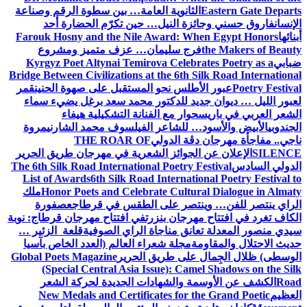
Eastern Gate Departs
الثانوية العامة… بين سطوة الرقم وصناعة
الإنسان
فاروق حسني وجائزة النيل… حين تكرّم الحضارة أحد
أبنائها
Farouk Hosny and the Nile Award: When Egypt Honors
the Makers of Beauty
فرج سليمان… عزف متميز ومشروع
ضبابي
Kyrgyz Poet Altynai Temirova Celebrates Poetry as a
Bridge Between Civilizations at the 6th Silk Road International
Poetry Festival
عبور الأطلس نحو المستقبل على صهوة الحنين
قمر
لعبور الليل … ديوان جديد للدكتور محمد سعد برغل يضيء سماء
الشعر العربي في باريس
حوار مع الفنانة التشكيلية هيفاء
الجندوبي
الأبيض والأسود… للشاعر الفيلسوف محمد الشارني
مروة
ناجي.. مفاجأة مهرجان دڨة الدولي
THE ROAR OF
SILENCE
الإعلان عن الجوائز الشعرية في مهرجان طريق الحرير
الدولي السادس
The 6th Silk Road International Poetry Festival
List of Awards
6th Silk Road International Poetry Festival to
Honor Poets and Celebrate Cultural Dialogue in Almaty
ملك
الراي ينتصر للفن… وينتصر على الطقس في قرطاج
عصفورة
الكاف تغرد في افتتاح مهرجان بنزرت
في افتتاح مهرجان قرطاج: نوبة
سيدي منصور المعدلة تعانق مناجاة الراي الصوفية
قلعة الزئير …
حديث الاحتلال والمقاومة
مجلة شعراء العالم (العدد الخاص بآسيا
الوسطى) ظلال الجِمال على طريق الحرير
Global Poets Magazine
(Special Central Asia Issue): Camel Shadows on the Silk
Road
الكشف عن الأوسمة والشهادات الجديدة لحركة الشعر
العظيم
New Medals and Certificates for the Grand Poetic