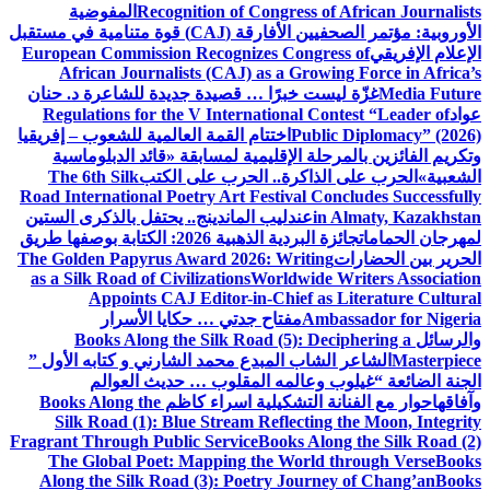
Recognition of Congress of African Journalists
المفوضية
الأوروبية: مؤتمر الصحفيين الأفارقة (CAJ) قوة متنامية في مستقبل
الإعلام الإفريقي
European Commission Recognizes Congress of
African Journalists (CAJ) as a Growing Force in Africa’s
Media Future
غزّة ليست خبرًا … قصيدة جديدة للشاعرة د. حنان
عواد
Regulations for the V International Contest “Leader of
Public Diplomacy” (2026)
اختتام القمة العالمية للشعوب – إفريقيا
وتكريم الفائزين بالمرحلة الإقليمية لمسابقة «قائد الدبلوماسية
الشعبية»
الحرب على الذاكرة.. الحرب على الكتب
The 6th Silk
Road International Poetry Art Festival Concludes Successfully
in Almaty, Kazakhstan
عندليب الماندينج.. يحتفل بالذكرى الستين
لمهرجان الحمامات
جائزة البردية الذهبية 2026: الكتابة بوصفها طريق
الحرير بين الحضارات
The Golden Papyrus Award 2026: Writing
as a Silk Road of Civilizations
Worldwide Writers Association
Appoints CAJ Editor-in-Chief as Literature Cultural
Ambassador for Nigeria
مفتاح جدتي … حكايا الأسرار
والرسائل
Books Along the Silk Road (5): Deciphering a
Masterpiece
الشاعر الشاب المبدع محمد الشارني و كتابه الأول ”
الجنة الضائعة “
غيلوب وعالمه المقلوب … حديث العوالم
وآفاقها
حوار مع الفنانة التشكيلية اسراء كاظم
Books Along the
Silk Road (1): Blue Stream Reflecting the Moon, Integrity
Fragrant Through Public Service
Books Along the Silk Road (2)
The Global Poet: Mapping the World through Verse
Books
Along the Silk Road (3): Poetry Journey of Chang’an
Books