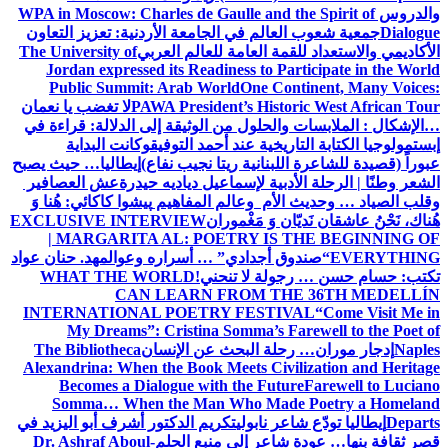
والدروس
WPA in Moscow: Charles de Gaulle and the Spirit of
Dialogue
جمعية شعوب العالم في الجامعة الأردنية: تعزيز التعاون
الأكاديمي والاستعداد للقمة العامة للعالم العربي
The University of
Jordan expressed its Readiness to Participate in the World
Public Summit: Arab World
One Continent, Many Voices:
PAWA President’s Historic West African Tour
لا تغضب يا نعمان
…الإشكال : الملابسات والحلول
من الوثيقة إلى الدلالة: قراءة في
إبستمولوجيا الكتابة التاريخية عند أحمد التوفيق
وكانت البداية
عبوراً (قصيدة للشاعرة اللبنانية ريتا نجيب نفاع)
إيطاليا… حيث يصبح
الشعر وطنًا | الرحلة الأدبية لإسماعيل دياديه حيدرة
عش العصافير
وقلب الصياد … وحديث الأم وعالم المفاهيم
پیشوا کاکائي: هُنا وَ
هُناك، نَحْنُ عاشقان نَديّان وَ مَغْموران
EXCLUSIVE INTERVIEW
| MARGARITA AL: POETRY IS THE BEGINNING OF
EVERYTHING
“صندوق أجدادي” … أسراره وعوالمه
د. حنان عواد
تكتب: حسام حسن … رجولة لا تنحني!
WHAT THE WORLD
CAN LEARN FROM THE 36TH MEDELLÍN
INTERNATIONAL POETRY FESTIVAL
“Come Visit Me in
My Dreams”: Cristina Somma’s Farewell to the Poet of
Naples
إدجار موران… رحلة البحث عن الإنسان
The Bibliotheca
Alexandrina: When the Book Meets Civilization and Heritage
Becomes a Dialogue with the Future
Farewell to Luciano
Somma… When the Man Who Made Poetry a Homeland
Departs
إيطاليا تودّع شاعر نابولي
تكريم الدكتور أشرف أبو اليزيد في
قصر ثقافة بنها… عودة شاعر إلى منبع الحلم
Dr. Ashraf Aboul-