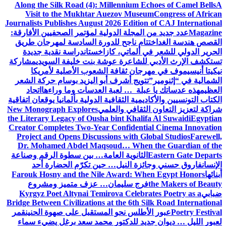
Along the Silk Road (4): Millennium Echoes of Camel Bells
A
Visit to the Mukhtar Auezov Museum
Congress of African
Journalists Publishes August 2026 Edition of CAJ International
Magazine
عدد جديد من المجلة الدولية لمؤتمر الصحفيين الأفارقة:
القصص هندسة الغد
اختتام ناجح للدورة السادسة لمهرجان طريق
الحرير الدولي للشعر في ألماتي، كازاخستان
دراسة نقدية جديدة
تستكشف الإرث الأدبي للشاعرة عوشة بنت خليفة السويدي
مشاركة
نيكيتا أنيسيموف في مهرجان ثقافة الشعوب الأصلية لأمريكا
الشمالية في “إثنومير”
تتويج أشرف أبو اليزيد بوسام حركة الشعر
العظيم
هذه عدساتك يا عبلة … لعبة العدسات وما وراءها
اتحاد
الكتاب التونسيين والأكاديمية الثقافية الدولية بألمانيا يوقعان اتفاقية
شراكة لتعزيز التعاون الثقافي والعلمي
New Monograph Explores
the Literary Legacy of Ousha bint Khalifa Al Suwaidi
Egyptian
Creator Completes Two-Year Confidential Cinema Innovation
Project and Opens Discussions with Global Studios
Farewell,
Dr. Mohamed Abdel Maqsoud… When the Guardian of the
Eastern Gate Departs
الثانوية العامة… بين سطوة الرقم وصناعة
الإنسان
فاروق حسني وجائزة النيل… حين تكرّم الحضارة أحد
أبنائها
Farouk Hosny and the Nile Award: When Egypt Honors
the Makers of Beauty
فرج سليمان… عزف متميز ومشروع
ضبابي
Kyrgyz Poet Altynai Temirova Celebrates Poetry as a
Bridge Between Civilizations at the 6th Silk Road International
Poetry Festival
عبور الأطلس نحو المستقبل على صهوة الحنين
قمر
لعبور الليل … ديوان جديد للدكتور محمد سعد برغل يضيء سماء