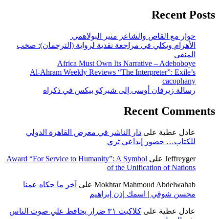
Recent Posts
حوار مع القاص والشاعر منير البولاهمي
الأهرام ويكلي في مراجعة نقدية لرواية (الترجمان): صخب
المنفى
Africa Must Own Its Narrative – Adeboboye
Al-Ahram Weekly Reviews “The Interpreter”: Exile’s
cacophany
رسالة زيرفان أوسى إلى شيركو بيكس في ذكراه
Recent Comments
عادل عطية
على
دار الناشر في معرض القاهرة الدولي
للكتاب… حضور إبداعي ثري
Jeffreyger
على
Award “For Service to Humanity”: A Symbol
of the Unification of Nations
Mokhtar Mahmoud Abdelwahab
على
آخر ما حكاه عمنا
محسن شوقي | اسمك إذن إبراهيم
عادل عطية
على
كلاكيت ٣١ ضرار يحافظ علي صوت الناس