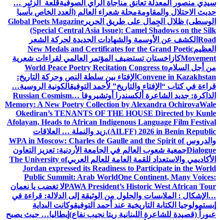
سيدي منصور المعدلة تعانق مناجاة الراي الصوفية
قلعة الزئير …
حديث الاحتلال والمقاومة
مجلة شعراء العالم (العدد الخاص بآسيا
الوسطى) ظلال الجِمال على طريق الحرير
Global Poets Magazine
(Special Central Asia Issue): Camel Shadows on the Silk
Road
الكشف عن الأوسمة والشهادات الجديدة لحركة الشعر
العظيم
New Medals and Certificates for the Grand Poetic
Movement
كازاخستان تستضيف المؤتمر العالمي لقراءات شعرية
من أجل السلام
World Peace Poetry Recitation Congress to
Convene in Kazakhstan
الإفتاء بين سلطة النص وحركة التاريخ:
قراءة في كتاب “الإفتاء والتاريخ” لأحمد التوفيق
الكونية الروسية…
الذاكرة: جديد الشاعرة ألكسندرا أوتشيروفا
Russian Cosmism…
Memory: A New Poetry Collection by Alexandra Ochirova
Wale
Okediran’s TENANTS OF THE HOUSE Directed by Kunle
Afolayan, Heads to African Indigenous Language Film Festival
(AILFF) 2026 in Benin Republic.
زيد والنملة … العلاقات
والدروس
WPA in Moscow: Charles de Gaulle and the Spirit of
Dialogue
جمعية شعوب العالم في الجامعة الأردنية: تعزيز التعاون
الأكاديمي والاستعداد للقمة العامة للعالم العربي
The University of
Jordan expressed its Readiness to Participate in the World
Public Summit: Arab World
One Continent, Many Voices:
PAWA President’s Historic West African Tour
لا تغضب يا نعمان
…الإشكال : الملابسات والحلول
من الوثيقة إلى الدلالة: قراءة في
إبستمولوجيا الكتابة التاريخية عند أحمد التوفيق
وكانت البداية
عبوراً (قصيدة للشاعرة اللبنانية ريتا نجيب نفاع)
إيطاليا… حيث يصبح