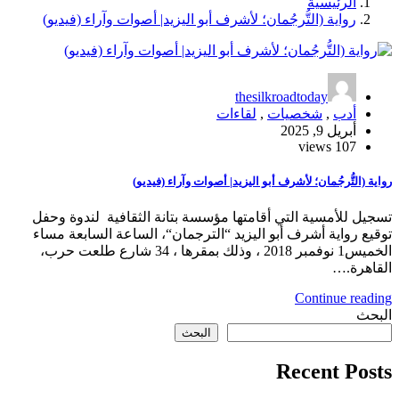
الرئيسية
رواية (التُّرجُمان؛ لأشرف أبو اليزيد| أصوات وآراء (فيديو)
thesilkroadtoday
أدب
,
شخصيات
,
لقاءات
أبريل 9, 2025
107 views
رواية (التُّرجُمان؛ لأشرف أبو اليزيد| أصوات وآراء (فيديو)
تسجيل للأمسية التي أقامتها مؤسسة بتانة الثقافية لندوة وحفل
توقيع رواية أشرف أبو اليزيد “الترجمان“، الساعة السابعة مساء
الخميس1 نوفمبر 2018 ، وذلك بمقرها ، 34 شارع طلعت حرب،
القاهرة.…
Continue reading
البحث
البحث
Recent Posts