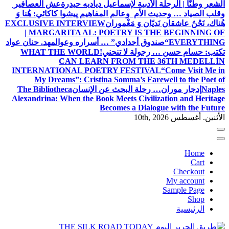
الشعر وطنًا | الرحلة الأدبية لإسماعيل دياديه حيدرة
عش العصافير
وقلب الصياد … وحديث الأم وعالم المفاهيم
پیشوا کاکائي: هُنا وَ
هُناك، نَحْنُ عاشقان نَديّان وَ مَغْموران
EXCLUSIVE INTERVIEW
| MARGARITA AL: POETRY IS THE BEGINNING OF
EVERYTHING
“صندوق أجدادي” … أسراره وعوالمه
د. حنان عواد
تكتب: حسام حسن … رجولة لا تنحني!
WHAT THE WORLD
CAN LEARN FROM THE 36TH MEDELLÍN
INTERNATIONAL POETRY FESTIVAL
“Come Visit Me in
My Dreams”: Cristina Somma’s Farewell to the Poet of
Naples
إدجار موران… رحلة البحث عن الإنسان
The Bibliotheca
Alexandrina: When the Book Meets Civilization and Heritage
Becomes a Dialogue with the Future
الأثنين. أغسطس 10th, 2026
Home
Cart
Checkout
My account
Sample Page
Shop
الرئيسية