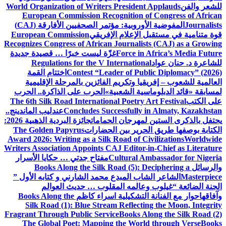
للشعر والفن
World Organization of Writers President Applauds
European Commission Recognition of Congress of African
Journalists
المفوضية الأوروبية: مؤتمر الصحفيين الأفارقة (CAJ)
قوة متنامية في مستقبل الإعلام الإفريقي
European Commission
Recognizes Congress of African Journalists (CAJ) as a Growing
Force in Africa’s Media Future
غزّة ليست خبرًا … قصيدة جديدة
للشاعرة د. حنان عواد
Regulations for the V International
Contest “Leader of Public Diplomacy” (2026)
اختتام القمة
العالمية للشعوب – إفريقيا وتكريم الفائزين بالمرحلة الإقليمية
لمسابقة «قائد الدبلوماسية الشعبية»
الحرب على الذاكرة.. الحرب
على الكتب
The 6th Silk Road International Poetry Art Festival
Concludes Successfully in Almaty, Kazakhstan
عندليب الماندينج..
يحتفل بالذكرى الستين لمهرجان الحمامات
جائزة البردية الذهبية 2026:
الكتابة بوصفها طريق الحرير بين الحضارات
The Golden Papyrus
Award 2026: Writing as a Silk Road of Civilizations
Worldwide
Writers Association Appoints CAJ Editor-in-Chief as Literature
Cultural Ambassador for Nigeria
مفتاح جدتي … حكايا الأسرار
والرسائل
Books Along the Silk Road (5): Deciphering a
Masterpiece
الشاعر الشاب المبدع محمد الشارني و كتابه الأول ”
الجنة الضائعة “
غيلوب وعالمه المقلوب … حديث العوالم
وآفاقها
حوار مع الفنانة التشكيلية اسراء كاظم
Books Along the
Silk Road (1): Blue Stream Reflecting the Moon, Integrity
Fragrant Through Public Service
Books Along the Silk Road (2)
The Global Poet: Mapping the World through Verse
Books