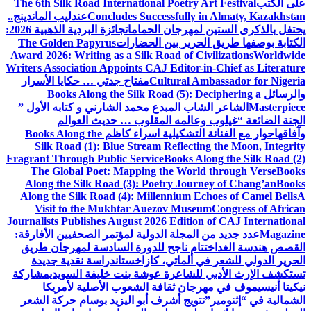
على الكتب
The 6th Silk Road International Poetry Art Festival
Concludes Successfully in Almaty, Kazakhstan
عندليب الماندينج..
يحتفل بالذكرى الستين لمهرجان الحمامات
جائزة البردية الذهبية 2026:
الكتابة بوصفها طريق الحرير بين الحضارات
The Golden Papyrus
Award 2026: Writing as a Silk Road of Civilizations
Worldwide
Writers Association Appoints CAJ Editor-in-Chief as Literature
Cultural Ambassador for Nigeria
مفتاح جدتي … حكايا الأسرار
والرسائل
Books Along the Silk Road (5): Deciphering a
Masterpiece
الشاعر الشاب المبدع محمد الشارني و كتابه الأول ”
الجنة الضائعة “
غيلوب وعالمه المقلوب … حديث العوالم
وآفاقها
حوار مع الفنانة التشكيلية اسراء كاظم
Books Along the
Silk Road (1): Blue Stream Reflecting the Moon, Integrity
Fragrant Through Public Service
Books Along the Silk Road (2)
The Global Poet: Mapping the World through Verse
Books
Along the Silk Road (3): Poetry Journey of Chang’an
Books
Along the Silk Road (4): Millennium Echoes of Camel Bells
A
Visit to the Mukhtar Auezov Museum
Congress of African
Journalists Publishes August 2026 Edition of CAJ International
Magazine
عدد جديد من المجلة الدولية لمؤتمر الصحفيين الأفارقة:
القصص هندسة الغد
اختتام ناجح للدورة السادسة لمهرجان طريق
الحرير الدولي للشعر في ألماتي، كازاخستان
دراسة نقدية جديدة
تستكشف الإرث الأدبي للشاعرة عوشة بنت خليفة السويدي
مشاركة
نيكيتا أنيسيموف في مهرجان ثقافة الشعوب الأصلية لأمريكا
الشمالية في “إثنومير”
تتويج أشرف أبو اليزيد بوسام حركة الشعر