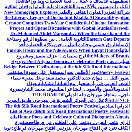
العظيم
هذه عدساتك يا عبلة … لعبة العدسات وما وراءها
اتحاد
الكتاب التونسيين والأكاديمية الثقافية الدولية بألمانيا يوقعان اتفاقية
شراكة لتعزيز التعاون الثقافي والعلمي
New Monograph Explores
the Literary Legacy of Ousha bint Khalifa Al Suwaidi
Egyptian
Creator Completes Two-Year Confidential Cinema Innovation
Project and Opens Discussions with Global Studios
Farewell,
Dr. Mohamed Abdel Maqsoud… When the Guardian of the
Eastern Gate Departs
الثانوية العامة… بين سطوة الرقم وصناعة
الإنسان
فاروق حسني وجائزة النيل… حين تكرّم الحضارة أحد
أبنائها
Farouk Hosny and the Nile Award: When Egypt Honors
the Makers of Beauty
فرج سليمان… عزف متميز ومشروع
ضبابي
Kyrgyz Poet Altynai Temirova Celebrates Poetry as a
Bridge Between Civilizations at the 6th Silk Road International
Poetry Festival
عبور الأطلس نحو المستقبل على صهوة الحنين
قمر
لعبور الليل … ديوان جديد للدكتور محمد سعد برغل يضيء سماء
الشعر العربي في باريس
حوار مع الفنانة التشكيلية هيفاء
الجندوبي
الأبيض والأسود… للشاعر الفيلسوف محمد الشارني
مروة
ناجي.. مفاجأة مهرجان دڨة الدولي
THE ROAR OF
SILENCE
الإعلان عن الجوائز الشعرية في مهرجان طريق الحرير
الدولي السادس
The 6th Silk Road International Poetry Festival
List of Awards
6th Silk Road International Poetry Festival to
Honor Poets and Celebrate Cultural Dialogue in Almaty
ملك
الراي ينتصر للفن… وينتصر على الطقس في قرطاج
عصفورة
الكاف تغرد في افتتاح مهرجان بنزرت
في افتتاح مهرجان قرطاج: نوبة