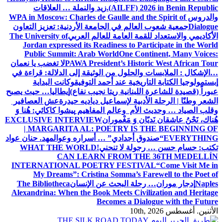
(AILFF) 2026 in Benin Republic.
زيد والنملة … العلاقات
والدروس
WPA in Moscow: Charles de Gaulle and the Spirit of
Dialogue
جمعية شعوب العالم في الجامعة الأردنية: تعزيز التعاون
الأكاديمي والاستعداد للقمة العامة للعالم العربي
The University of
Jordan expressed its Readiness to Participate in the World
Public Summit: Arab World
One Continent, Many Voices:
PAWA President’s Historic West African Tour
لا تغضب يا نعمان
…الإشكال : الملابسات والحلول
من الوثيقة إلى الدلالة: قراءة في
إبستمولوجيا الكتابة التاريخية عند أحمد التوفيق
وكانت البداية
عبوراً (قصيدة للشاعرة اللبنانية ريتا نجيب نفاع)
إيطاليا… حيث يصبح
الشعر وطنًا | الرحلة الأدبية لإسماعيل دياديه حيدرة
عش العصافير
وقلب الصياد … وحديث الأم وعالم المفاهيم
پیشوا کاکائي: هُنا وَ
هُناك، نَحْنُ عاشقان نَديّان وَ مَغْموران
EXCLUSIVE INTERVIEW
| MARGARITA AL: POETRY IS THE BEGINNING OF
EVERYTHING
“صندوق أجدادي” … أسراره وعوالمه
د. حنان عواد
تكتب: حسام حسن … رجولة لا تنحني!
WHAT THE WORLD
CAN LEARN FROM THE 36TH MEDELLÍN
INTERNATIONAL POETRY FESTIVAL
“Come Visit Me in
My Dreams”: Cristina Somma’s Farewell to the Poet of
Naples
إدجار موران… رحلة البحث عن الإنسان
The Bibliotheca
Alexandrina: When the Book Meets Civilization and Heritage
Becomes a Dialogue with the Future
الأثنين. أغسطس 10th, 2026