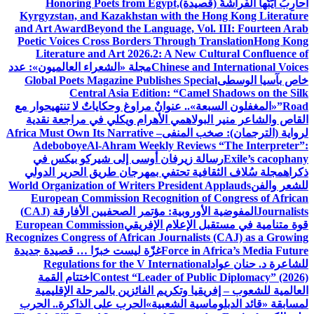
أُحارِبُ أَيَّتُها الفَراشَةُ (قصيدة)
Honoring Poets from Egypt,
Kyrgyzstan, and Kazakhstan with the Hong Kong Literature
and Art Award
Beyond the Language, Vol. III: Fourteen Arab
Poetic Voices Cross Borders Through Translation
Hong Kong
Literature and Art 2026.2: A New Cultural Confluence of
Chinese and International Voices
مجلة «الشعراء العالميون»: عدد
خاص بآسيا الوسطى
Global Poets Magazine Publishes Special
Central Asia Edition: “Camel Shadows on the Silk
Road”
«المغفلون السبعة».. عنوانٌ مراوغ وحكاياتٌ لا تنتهي
حوار مع
القاص والشاعر منير البولاهمي
الأهرام ويكلي في مراجعة نقدية
لرواية (الترجمان): صخب المنفى
Africa Must Own Its Narrative –
Adeboboye
Al-Ahram Weekly Reviews “The Interpreter”:
Exile’s cacophany
رسالة زيرفان أوسى إلى شيركو بيكس في
ذكراه
مجلة سُلاف الثقافية تحتفي بمهرجان طريق الحرير الدولي
للشعر والفن
World Organization of Writers President Applauds
European Commission Recognition of Congress of African
Journalists
المفوضية الأوروبية: مؤتمر الصحفيين الأفارقة (CAJ)
قوة متنامية في مستقبل الإعلام الإفريقي
European Commission
Recognizes Congress of African Journalists (CAJ) as a Growing
Force in Africa’s Media Future
غزّة ليست خبرًا … قصيدة جديدة
للشاعرة د. حنان عواد
Regulations for the V International
Contest “Leader of Public Diplomacy” (2026)
اختتام القمة
العالمية للشعوب – إفريقيا وتكريم الفائزين بالمرحلة الإقليمية
لمسابقة «قائد الدبلوماسية الشعبية»
الحرب على الذاكرة.. الحرب