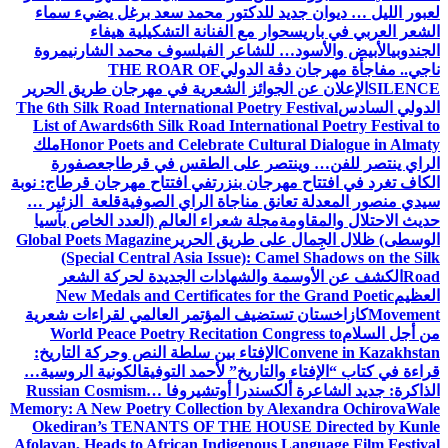
لعبور الليل … ديوان جديد للدكتور محمد سعد برغل يضيء سماء
الشعر العربي في باريس
حوار مع الفنانة التشكيلية هيفاء
الجندوبي
الأبيض والأسود… للشاعر الفيلسوف محمد الشارني
مروة
ناجي.. مفاجأة مهرجان دڨة الدولي
THE ROAR OF
SILENCE
الإعلان عن الجوائز الشعرية في مهرجان طريق الحرير
الدولي السادس
The 6th Silk Road International Poetry Festival
List of Awards
6th Silk Road International Poetry Festival to
Honor Poets and Celebrate Cultural Dialogue in Almaty
ملك
الراي ينتصر للفن… وينتصر على الطقس في قرطاج
عصفورة
الكاف تغرد في افتتاح مهرجان بنزرت
في افتتاح مهرجان قرطاج: نوبة
سيدي منصور المعدلة تعانق مناجاة الراي الصوفية
قلعة الزئير …
حديث الاحتلال والمقاومة
مجلة شعراء العالم (العدد الخاص بآسيا
الوسطى) ظلال الجِمال على طريق الحرير
Global Poets Magazine
(Special Central Asia Issue): Camel Shadows on the Silk
Road
الكشف عن الأوسمة والشهادات الجديدة لحركة الشعر
العظيم
New Medals and Certificates for the Grand Poetic
Movement
كازاخستان تستضيف المؤتمر العالمي لقراءات شعرية
من أجل السلام
World Peace Poetry Recitation Congress to
Convene in Kazakhstan
الإفتاء بين سلطة النص وحركة التاريخ:
قراءة في كتاب “الإفتاء والتاريخ” لأحمد التوفيق
الكونية الروسية…
الذاكرة: جديد الشاعرة ألكسندرا أوتشيروفا
Russian Cosmism…
Memory: A New Poetry Collection by Alexandra Ochirova
Wale
Okediran’s TENANTS OF THE HOUSE Directed by Kunle
Afolayan, Heads to African Indigenous Language Film Festival