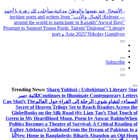
- الأشجارُ عند بعضِها والوطنُ مِدخَنة
-سأجلب لك زهرة يا أحمد
— Release
: الخيال والأدب
" inviting poets and writers from
around the world to participate in Kazakh
"Awwal Bayt"
Program to Support Young Poetic Talents
"Dialogue"
"Literary
"Nikolay Gumilyov و poet
Asia 2025
Subscribe
Trending News:
Sharq Yulduzi : Uzbekistan’s Literary Star
Continues to Illuminate Contemporary Letters
ثلاثية «سر
السماء» لتشاو شوي: الرحلة إلى القراء حول العالم
Cao Shui’s The
Secret of Heaven Trilogy Set to Reach Readers Across the
Globe
Books on the Silk Road (6): Lian Tao’s That Touch of
Green in My Heart
Blood Moon. Poem by Anwar Rahim
When
Politics Becomes a Theatre of Survival: A Critical Reading of
Esther Adelana’s Emilokan
From the Dream of Pakistan to a
New Home in Bangladesh: Biharis Abandon an Old Hope
أَنا