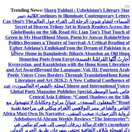
التجاوز
Trending News:
Sharq Yulduzi : Uzbekistan’s Literary Star
إلى
Continues to Illuminate Contemporary Letters
ثلاثية «سر
المحتوى
السماء» لتشاو شوي: الرحلة إلى القراء حول العالم
Cao Shui’s The
Secret of Heaven Trilogy Set to Reach Readers Across the
Globe
Books on the Silk Road (6): Lian Tao’s That Touch of
Green in My Heart
Blood Moon. Poem by Anwar Rahim
When
Politics Becomes a Theatre of Survival: A Critical Reading of
Esther Adelana’s Emilokan
From the Dream of Pakistan to a
New Home in Bangladesh: Biharis Abandon an Old Hope
أَنا
أُحارِبُ أَيَّتُها الفَراشَةُ (قصيدة)
Honoring Poets from Egypt,
Kyrgyzstan, and Kazakhstan with the Hong Kong Literature
and Art Award
Beyond the Language, Vol. III: Fourteen Arab
Poetic Voices Cross Borders Through Translation
Hong Kong
Literature and Art 2026.2: A New Cultural Confluence of
Chinese and International Voices
مجلة «الشعراء العالميون»: عدد
خاص بآسيا الوسطى
Global Poets Magazine Publishes Special
Central Asia Edition: “Camel Shadows on the Silk
Road”
«المغفلون السبعة».. عنوانٌ مراوغ وحكاياتٌ لا تنتهي
حوار مع
القاص والشاعر منير البولاهمي
الأهرام ويكلي في مراجعة نقدية
لرواية (الترجمان): صخب المنفى
Africa Must Own Its Narrative –
Adeboboye
Al-Ahram Weekly Reviews “The Interpreter”:
Exile’s cacophany
رسالة زيرفان أوسى إلى شيركو بيكس في
ذكراه
مجلة سُلاف الثقافية تحتفي بمهرجان طريق الحرير الدولي