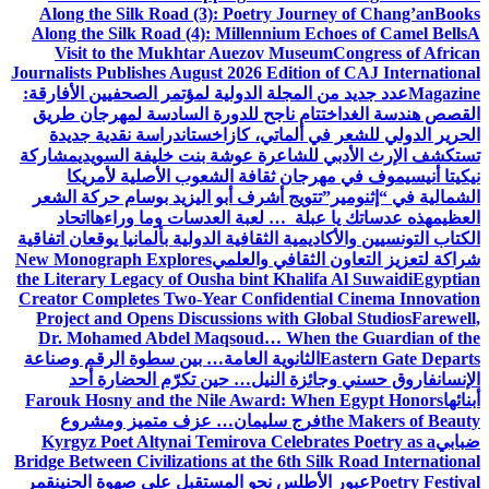
Along the Silk Road (3): Poetry Journey of Chang’an
Books
Along the Silk Road (4): Millennium Echoes of Camel Bells
A
Visit to the Mukhtar Auezov Museum
Congress of African
Journalists Publishes August 2026 Edition of CAJ International
Magazine
عدد جديد من المجلة الدولية لمؤتمر الصحفيين الأفارقة:
القصص هندسة الغد
اختتام ناجح للدورة السادسة لمهرجان طريق
الحرير الدولي للشعر في ألماتي، كازاخستان
دراسة نقدية جديدة
تستكشف الإرث الأدبي للشاعرة عوشة بنت خليفة السويدي
مشاركة
نيكيتا أنيسيموف في مهرجان ثقافة الشعوب الأصلية لأمريكا
الشمالية في “إثنومير”
تتويج أشرف أبو اليزيد بوسام حركة الشعر
العظيم
هذه عدساتك يا عبلة … لعبة العدسات وما وراءها
اتحاد
الكتاب التونسيين والأكاديمية الثقافية الدولية بألمانيا يوقعان اتفاقية
شراكة لتعزيز التعاون الثقافي والعلمي
New Monograph Explores
the Literary Legacy of Ousha bint Khalifa Al Suwaidi
Egyptian
Creator Completes Two-Year Confidential Cinema Innovation
Project and Opens Discussions with Global Studios
Farewell,
Dr. Mohamed Abdel Maqsoud… When the Guardian of the
Eastern Gate Departs
الثانوية العامة… بين سطوة الرقم وصناعة
الإنسان
فاروق حسني وجائزة النيل… حين تكرّم الحضارة أحد
أبنائها
Farouk Hosny and the Nile Award: When Egypt Honors
the Makers of Beauty
فرج سليمان… عزف متميز ومشروع
ضبابي
Kyrgyz Poet Altynai Temirova Celebrates Poetry as a
Bridge Between Civilizations at the 6th Silk Road International
Poetry Festival
عبور الأطلس نحو المستقبل على صهوة الحنين
قمر