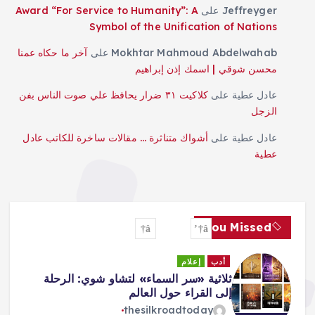
Jeffreyger
على
Award “For Service to Humanity”: A
Symbol of the Unification of Nations
Mokhtar Mahmoud Abdelwahab
على
آخر ما حكاه عمنا
محسن شوقي | اسمك إذن إبراهيم
عادل عطية
على
كلاكيت ٣١ ضرار يحافظ علي صوت الناس بفن
الزجل
عادل عطية
على
أشواك متناثرة … مقالات ساخرة للكاتب عادل
عطية
You Missed
أدب
إعلام
ثلاثية «سر السماء» لتشاو شوي: الرحلة
إلى القراء حول العالم
thesilkroadtoday