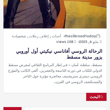
thesilkroadtoday
أحداث
,
إعلام
,
رحلات
,
شخصيات
مايو 6, 2025
108 views
الرحالة الروسي أفاناسي نيكيتي أول أوروبي
يزور مدينة مسقط
مسقط، سلطنة عُمان – في إطار البرنامج الثقافي لمعرض مسقط
الدولي للكتاب في دورته التاسعة والعشرين، ألقى الكاتب والمؤرخ
الروسي ديمتري ستريشنيف محاضرة مؤثرة حول التاجر
والمستكشف الروسي في القرن…
البحث