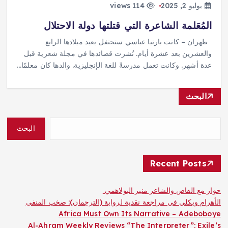
يوليو 2, 2025
114 views
المُعَلمة الشاعرة التي قتلتها دولة الاحتلال
طهران – كانت بارنيا عباسي ستحتفل بعيد ميلادها الرابع
والعشرين بعد عشرة أيام. نُشرت قصائدها في مجلة شعرية قبل
عدة أشهر. وكانت تعمل مدرسةً للغة الإنجليزية. والدها كان معلمًا…
البحث
البحث
Recent Posts
حوار مع القاص والشاعر منير البولاهمي
الأهرام ويكلي في مراجعة نقدية لرواية (الترجمان): صخب المنفى
Africa Must Own Its Narrative – Adeboboye
Al-Ahram Weekly Reviews “The Interpreter”: Exile’s