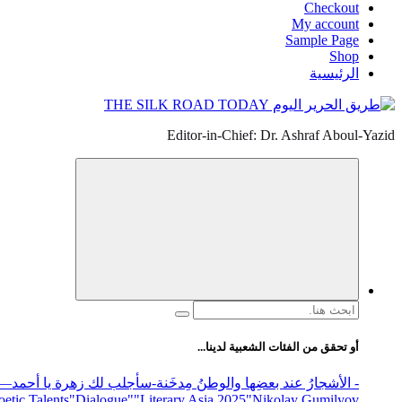
Checkout
My account
Sample Page
Shop
الرئيسية
Editor-in-Chief: Dr. Ashraf Aboul-Yazid
البحث
عن:
أو تحقق من الفئات الشعبية لدينا...
- الأشجارُ عند بعضِها والوطنُ مِدخَنة
-سأجلب لك زهرة يا أحمد
elease
"Nikolay Gumilyov و poet
"Literary Asia 2025
"Dialogue"
etic Talents