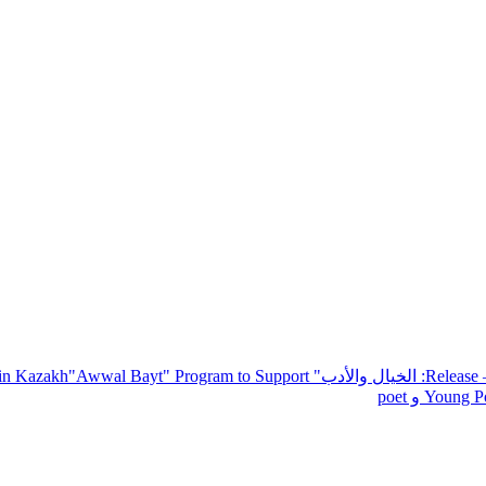
— R
: الخيال والأدب
" inviting poets and writers from around the world to participate in Kazakh
"Awwal Bayt" Program to Support
Young Po