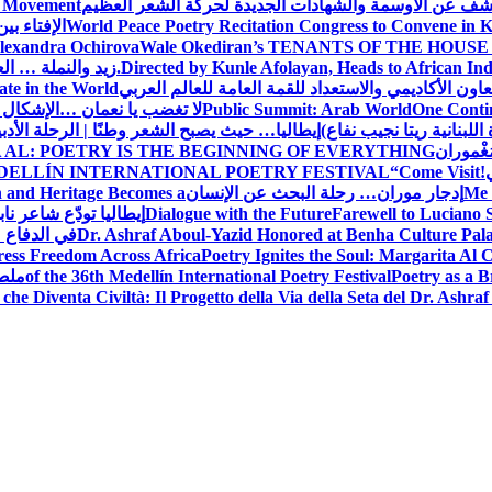
شف عن الأوسمة والشهادات الجديدة لحركة الشعر العظيم
ic Movement
World Peace Poetry Recitation Congress to Convene in 
الإفتاء بي
lexandra Ochirova
Wale Okediran’s TENANTS OF THE HOUSE
Directed by Kunle Afolayan, Heads to African In
زيد والنملة … ا
اون الأكاديمي والاستعداد للقمة العامة للعالم العربي
ate in the World
One Contin
Public Summit: Arab World
لا تغضب يا نعمان …الإشكال 
للبنانية ريتا نجيب نفاع)
إيطاليا… حيث يصبح الشعر وطنًا | الرحلة الأدب
مَغْموران
 AL: POETRY IS THE BEGINNING OF EVERYTHING
!
“Come Visit
DELLÍN INTERNATIONAL POETRY FESTIVAL
Me 
إدجار موران… رحلة البحث عن الإنسان
n and Heritage Becomes a
Farewell to Lucian
Dialogue with the Future
إيطاليا تودّع شاعر ناب
Dr. Ashraf Aboul-Yazid Honored at Benha Culture Palac
في الدفاع 
ress Freedom Across Africa
Poetry Ignites the Soul: Margarita Al C
Poetry as a B
of the 36th Medellín International Poetry Festival
ملصق
che Diventa Civiltà: Il Progetto della Via della Seta del Dr. Ashra