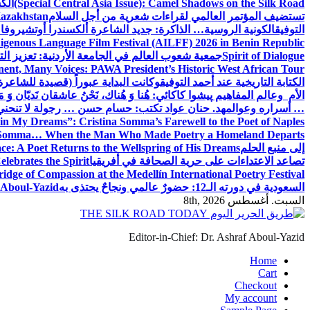
(Special Central Asia Issue): Camel Shadows on the Silk Road
الك
تستضيف المؤتمر العالمي لقراءات شعرية من أجل السلام
Kazakhstan
التوفيق
الكونية الروسية… الذاكرة: جديد الشاعرة ألكسندرا أوتشيروفا
digenous Language Film Festival (AILFF) 2026 in Benin Republic.
Spirit of Dialogue
جمعية شعوب العالم في الجامعة الأردنية: تعزيز التع
ent, Many Voices: PAWA President’s Historic West African Tour
الكتابة التاريخية عند أحمد التوفيق
وكانت البداية عبوراً (قصيدة للشاعرة ا
الأم وعالم المفاهيم
پیشوا کاکائي: هُنا وَ هُناك، نَحْنُ عاشقان نَديّان وَ 
… أسراره وعوالمه
د. حنان عواد تكتب: حسام حسن … رجولة لا تنحني
in My Dreams”: Cristina Somma’s Farewell to the Poet of Naples
o Somma… When the Man Who Made Poetry a Homeland Departs
إلى منبع الحلم
e: A Poet Returns to the Wellspring of His Dreams
تصاعد الاعتداءات على حرية الصحافة في أفريقيا
elebrates the Spirit
ridge of Compassion at the Medellín International Poetry Festival
السعودية في دورته الـ12: حضورٌ عالمي ونجاحٌ يحتذى به
f Aboul-Yazid
السبت. أغسطس 8th, 2026
Editor-in-Chief: Dr. Ashraf Aboul-Yazid
Home
Cart
Checkout
My account