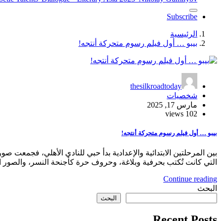
Subscribe
الرئيسية
بيبو … أول فيلم رسوم متحركة أنتجه!
thesilkroadtoday
شخصيات
مارس 17, 2025
102 views
بيبو … أول فيلم رسوم متحركة أنتجه!
بين المرحلتين الابتدائية والإعدادية بدأ حبي للنادي الأهلي، فجمعت ص
التي كانت تُكتب بحرفية وبلاغة، وحروف حرة كأجنحة النسر، والصور ا
Continue reading
البحث
البحث
Recent Posts