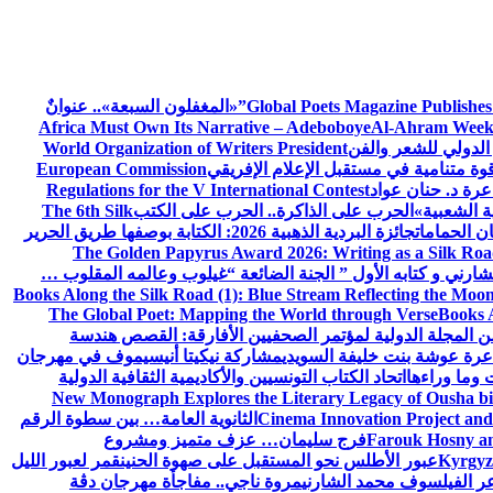
Global Poets Magazine Publishes
«المغفلون السبعة».. عنوانٌ
Africa Must Own Its Narrative – Adeboboye
Al-Ahram Week
الدولي للشعر والفن
World Organization of Writers President
European Commission
رة د. حنان عواد
Regulations for the V International Contest
ة الشعبية»
الحرب على الذاكرة.. الحرب على الكتب
The 6th Silk
ن الحمامات
جائزة البردية الذهبية 2026: الكتابة بوصفها طريق الحرير
The Golden Papyrus Award 2026: Writing as a Silk Road 
رني و كتابه الأول ” الجنة الضائعة “
غيلوب وعالمه المقلوب …
Books Along the Silk Road (1): Blue Stream Reflecting the Moon
The Global Poet: Mapping the World through Verse
Books A
ن المجلة الدولية لمؤتمر الصحفيين الأفارقة: القصص هندسة
عرة عوشة بنت خليفة السويدي
مشاركة نيكيتا أنيسيموف في مهرجان
 وما وراءها
اتحاد الكتاب التونسيين والأكاديمية الثقافية الدولية
New Monograph Explores the Literary Legacy of Ousha bi
Cinema Innovation Project and
الثانوية العامة… بين سطوة الرقم
Farouk Hosny an
فرج سليمان… عزف متميز ومشروع
Kyrgyz 
عبور الأطلس نحو المستقبل على صهوة الحنين
قمر لعبور الليل
ر الفيلسوف محمد الشارني
مروة ناجي.. مفاجأة مهرجان دڨة