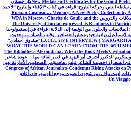
New Medals and Certificates for the Grand Poet
كازاخستان
ن سلطة النص وحركة التاريخ: قراءة في كتاب “الإفتاء والتاريخ” لأحمد
Russian Cosmism… Memory: A New Poetry Collection by A
لعلاقات والدروس
WPA in Moscow: Charles de Gaulle and the
The University of Jordan expressed its Readiness to Particip
: الملابسات والحلول
من الوثيقة إلى الدلالة: قراءة في إبستمولوجيا
ية لإسماعيل دياديه حيدرة
عش العصافير وقلب الصياد … وحديث
EXCLUSIVE INTERVIEW | MARGARITA
“صندوق أجدادي”
WHAT THE WORLD CAN LEARN FROM THE 36TH ME
The Bibliotheca Alexandrina: When the Book Meets Civilizatio
ولي
تكريم الدكتور أشرف أبو اليزيد في قصر ثقافة بنها… عودة شاعر
عن الشعراء | قصيدة للشاعر نيلس هاف
مؤتمر الصحفيين الأفارقة يدين
Congress of African Journalists Condemns Rising Attacks on P
ات إديث بياف بين شجون الصوت ووجع اللون
مهرجان أفلام
Un Viaggio 