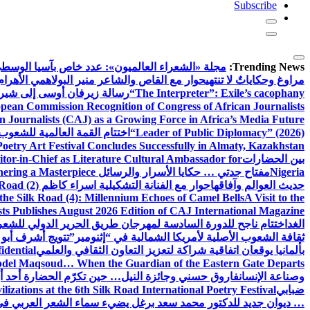
Subscribe
Trending News:
مجلة «الشعراء العالميون»: عدد خاص بآسيا الوسط
مراوغ وحكاياتٌ لا تنتهي
حوار مع القاص والشاعر منير البولاهمي
الأهرا
“The Interpreter”: Exile’s cacophany
رسالة زيرفان أوسى إلى شير
ean Commission Recognition of Congress of African Journalists
n Journalists (CAJ) as a Growing Force in Africa’s Media Future
“Leader of Public Diplomacy” (2026)
اختتام القمة العالمية للشعوب 
oetry Art Festival Concludes Successfully in Almaty, Kazakhstan
بين الحضارات
or-in-Chief as Literature Cultural Ambassador for
Nigeria
مفتاح جدتي … حكايا الأسرار والرسائل
hering a Masterpiece
حديث العوالم وآفاقها
حوار مع الفنانة التشكيلية اسراء كاظم
Road (2)
the Silk Road (4): Millennium Echoes of Camel Bells
A Visit to the
sts Publishes August 2026 Edition of CAJ International Magazine
الغد
اختتام ناجح للدورة السادسة لمهرجان طريق الحرير الدولي للشعر 
ثقافة الشعوب الأصلية لأمريكا الشمالية في “إثنومير”
تتويج أشرف أبو 
بألمانيا يوقعان اتفاقية شراكة لتعزيز التعاون الثقافي والعلمي
idential
del Maqsoud… When the Guardian of the Eastern Gate Departs
وصناعة الإنسان
فاروق حسني وجائزة النيل… حين تكرّم الحضارة أحد أبن
ضبابي
izations at the 6th Silk Road International Poetry Festival
… ديوان جديد للدكتور محمد سعد برغل يضيء سماء الشعر العربي في