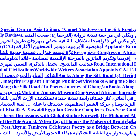
ى
 Special Central Asia Edition: “Camel Shadows on the Silk Road”
م ويكلي في مراجعة نقدية لرواية (الترجمان): صخب المنفى
ly Reviews
كو بيكس في ذكراه
مجلة سُلاف الثقافية تحتفي بمهرجان طريق الحرير 
Applauds Europ
المفوضية الأوروبية: مؤتمر الصحفيين الأفارقة (CAJ) قوة متنامية في مستقبل الإعلام الإفريقي
Recognizes Congress of Africa
غزّة ليست خبرًا … قصيدة جديدة للشاع
– إفريقيا وتكريم الفائزين بالمرحلة الإقليمية لمسابقة «قائد الدبلوماسي
Road International P
عندليب الماندينج.. يحتفل بالذكرى الستين لمهرجا
of Civilizations
Worldwide Writers Association Appoints CAJ Edit
Books Along the Silk Road (5): Decip
الشاعر الشاب المبدع محمد الشا
, Integrity Fragrant Through Public Service
Books Along the Silk 
long the Silk Road (3): Poetry Journey of Chang’an
Books Along 
Congress of African Journali
Mukhtar Auezov Museum
عدد جديد م
في ألماتي، كازاخستان
دراسة نقدية جديدة تستكشف الإرث الأدبي للشا
اليزيد بوسام حركة الشعر العظيم
هذه عدساتك يا عبلة … لعبة العدسات
nt Khalifa Al Suwaidi
Egyptian Creator Completes Two-Year Conf
 Opens Discussions with Global Studios
Farewell, Dr. Mohamed Ab
ائها
d the Nile Award: When Egypt Honors the Makers of Beauty
Poet Altynai Temirova Celebrates Poetry as a Bridge Between Civil
 باريس
حوار مع الفنانة التشكيلية هيفاء الجندوبي
الأبيض والأسود… للشاع