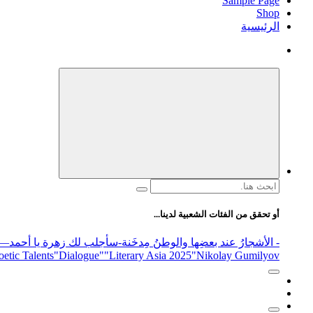
Sample Page
Shop
الرئيسية
البحث
عن:
أو تحقق من الفئات الشعبية لدينا...
- الأشجارُ عند بعضِها والوطنُ مِدخَنة
-سأجلب لك زهرة يا أحمد
elease
"Nikolay Gumilyov و poet
"Literary Asia 2025
"Dialogue"
etic Talents