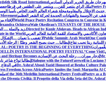
 مهرجان طريق الحرير الدولي السادس
6th Silk Road International
ards
Poetry F
ملك الراي ينتصر للفن… وينتصر على الطقس في قرطاج
عصف
حديث الاحتلال والمقاومة
مجلة شعراء العالم (العدد الخاص بآسيا الو
شف عن الأوسمة والشهادات الجديدة لحركة الشعر العظيم
ic Movement
World Peace Poetry Recitation Congress to Convene in 
الإفتاء بي
lexandra Ochirova
Wale Okediran’s TENANTS OF THE HOUSE
Directed by Kunle Afolayan, Heads to African In
زيد والنملة … ا
اون الأكاديمي والاستعداد للقمة العامة للعالم العربي
ate in the World
One Contin
Public Summit: Arab World
لا تغضب يا نعمان …الإشكال 
للبنانية ريتا نجيب نفاع)
إيطاليا… حيث يصبح الشعر وطنًا | الرحلة الأدب
مَغْموران
 AL: POETRY IS THE BEGINNING OF EVERYTHING
!
“Come Visit
DELLÍN INTERNATIONAL POETRY FESTIVAL
Me 
إدجار موران… رحلة البحث عن الإنسان
n and Heritage Becomes a
Farewell to Lucian
Dialogue with the Future
إيطاليا تودّع شاعر ناب
Dr. Ashraf Aboul-Yazid Honored at Benha Culture Palac
في الدفاع 
ress Freedom Across Africa
Poetry Ignites the Soul: Margarita Al C
Poetry as a B
of the 36th Medellín International Poetry Festival
ملصق
che Diventa Civiltà: Il Progetto della Via della Seta del Dr. Ashra