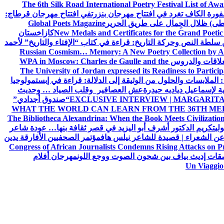
The 6th Silk Road International Poetry Festival List of Aw
ورة الكاف تغرد في افتتاح مهرجان بنزرت
في افتتاح مهرجان قرطاج:
سطى) ظلال الجِمال على طريق الحرير
Global Poets Magazine
New Medals and Certificates for the Grand Poet
كازاخستان
ن سلطة النص وحركة التاريخ: قراءة في كتاب “الإفتاء والتاريخ” لأحمد
Russian Cosmism… Memory: A New Poetry Collection by A
لعلاقات والدروس
WPA in Moscow: Charles de Gaulle and the
The University of Jordan expressed its Readiness to Particip
: الملابسات والحلول
من الوثيقة إلى الدلالة: قراءة في إبستمولوجيا
ية لإسماعيل دياديه حيدرة
عش العصافير وقلب الصياد … وحديث
EXCLUSIVE INTERVIEW | MARGARITA
“صندوق أجدادي”
WHAT THE WORLD CAN LEARN FROM THE 36TH ME
The Bibliotheca Alexandrina: When the Book Meets Civilizatio
ولي
تكريم الدكتور أشرف أبو اليزيد في قصر ثقافة بنها… عودة شاعر
عن الشعراء | قصيدة للشاعر نيلس هاف
مؤتمر الصحفيين الأفارقة يدين
Congress of African Journalists Condemns Rising Attacks on P
ات إديث بياف بين شجون الصوت ووجع اللون
مهرجان أفلام
Un Viaggio 