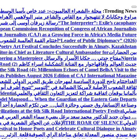
التجاوز
إلى
Trending News:
مجلة «الشعراء العالميون»: عدد خاص بآسيا الوسط
المحتوى
مراوغ وحكاياتٌ لا تنتهي
حوار مع القاص والشاعر منير البولاهمي
الأهرا
“The Interpreter”: Exile’s cacophany
رسالة زيرفان أوسى إلى شير
ean Commission Recognition of Congress of African Journalists
n Journalists (CAJ) as a Growing Force in Africa’s Media Future
“Leader of Public Diplomacy” (2026)
اختتام القمة العالمية للشعوب 
oetry Art Festival Concludes Successfully in Almaty, Kazakhstan
بين الحضارات
or-in-Chief as Literature Cultural Ambassador for
Nigeria
مفتاح جدتي … حكايا الأسرار والرسائل
hering a Masterpiece
حديث العوالم وآفاقها
حوار مع الفنانة التشكيلية اسراء كاظم
Road (2)
the Silk Road (4): Millennium Echoes of Camel Bells
A Visit to the
sts Publishes August 2026 Edition of CAJ International Magazine
الغد
اختتام ناجح للدورة السادسة لمهرجان طريق الحرير الدولي للشعر 
ثقافة الشعوب الأصلية لأمريكا الشمالية في “إثنومير”
تتويج أشرف أبو 
بألمانيا يوقعان اتفاقية شراكة لتعزيز التعاون الثقافي والعلمي
idential
del Maqsoud… When the Guardian of the Eastern Gate Departs
وصناعة الإنسان
فاروق حسني وجائزة النيل… حين تكرّم الحضارة أحد أبن
ضبابي
izations at the 6th Silk Road International Poetry Festival
… ديوان جديد للدكتور محمد سعد برغل يضيء سماء الشعر العربي في
الدولي
THE ROAR OF SILENCE
الإعلان عن الجوائز الشعرية في
estival to Honor Poets and Celebrate Cultural Dialogue in Almaty
نوبة سيدي منصور المعدلة تعانق مناجاة الراي الصوفية
قلعة الزئير … 