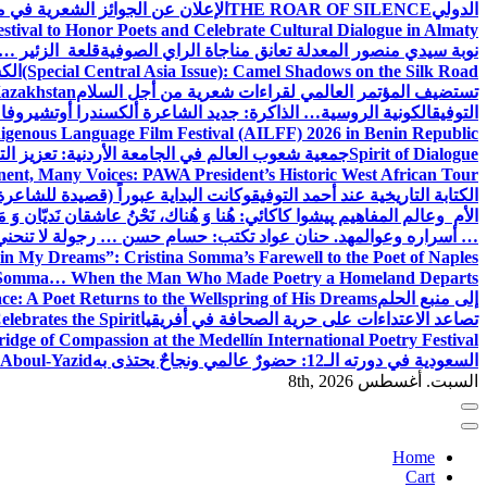
الدولي
THE ROAR OF SILENCE
الإعلان عن الجوائز الشعرية في
estival to Honor Poets and Celebrate Cultural Dialogue in Almaty
نوبة سيدي منصور المعدلة تعانق مناجاة الراي الصوفية
قلعة الزئير … 
(Special Central Asia Issue): Camel Shadows on the Silk Road
الك
تستضيف المؤتمر العالمي لقراءات شعرية من أجل السلام
Kazakhstan
التوفيق
الكونية الروسية… الذاكرة: جديد الشاعرة ألكسندرا أوتشيروفا
digenous Language Film Festival (AILFF) 2026 in Benin Republic.
Spirit of Dialogue
جمعية شعوب العالم في الجامعة الأردنية: تعزيز التع
ent, Many Voices: PAWA President’s Historic West African Tour
الكتابة التاريخية عند أحمد التوفيق
وكانت البداية عبوراً (قصيدة للشاعرة ا
الأم وعالم المفاهيم
پیشوا کاکائي: هُنا وَ هُناك، نَحْنُ عاشقان نَديّان وَ 
… أسراره وعوالمه
د. حنان عواد تكتب: حسام حسن … رجولة لا تنحني
in My Dreams”: Cristina Somma’s Farewell to the Poet of Naples
o Somma… When the Man Who Made Poetry a Homeland Departs
إلى منبع الحلم
e: A Poet Returns to the Wellspring of His Dreams
تصاعد الاعتداءات على حرية الصحافة في أفريقيا
elebrates the Spirit
ridge of Compassion at the Medellín International Poetry Festival
السعودية في دورته الـ12: حضورٌ عالمي ونجاحٌ يحتذى به
f Aboul-Yazid
السبت. أغسطس 8th, 2026
Home
Cart