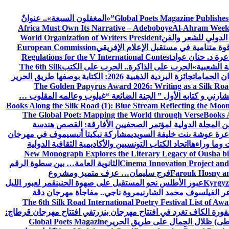
Global Poets Magazine Publishes
«المغفلون السبعة».. عنوانٌ
Africa Must Own Its Narrative – Adeboboye
Al-Ahram Week
الدولي للشعر والفن
World Organization of Writers President
European Commission
رة د. حنان عواد
Regulations for the V International Contest
ة الشعبية»
الحرب على الذاكرة.. الحرب على الكتب
The 6th Silk
ن الحمامات
جائزة البردية الذهبية 2026: الكتابة بوصفها طريق الحرير
The Golden Papyrus Award 2026: Writing as a Silk Road 
رني و كتابه الأول ” الجنة الضائعة “
غيلوب وعالمه المقلوب …
Books Along the Silk Road (1): Blue Stream Reflecting the Moon
The Global Poet: Mapping the World through Verse
Books A
ن المجلة الدولية لمؤتمر الصحفيين الأفارقة: القصص هندسة
عرة عوشة بنت خليفة السويدي
مشاركة نيكيتا أنيسيموف في مهرجان
 وما وراءها
اتحاد الكتاب التونسيين والأكاديمية الثقافية الدولية
New Monograph Explores the Literary Legacy of Ousha bi
Cinema Innovation Project and
الثانوية العامة… بين سطوة الرقم
Farouk Hosny an
فرج سليمان… عزف متميز ومشروع
Kyrgyz 
عبور الأطلس نحو المستقبل على صهوة الحنين
قمر لعبور الليل
ر الفيلسوف محمد الشارني
مروة ناجي.. مفاجأة مهرجان دڨة
The 6th Silk Road International Poetry Festival List of Aw
ورة الكاف تغرد في افتتاح مهرجان بنزرت
في افتتاح مهرجان قرطاج:
سطى) ظلال الجِمال على طريق الحرير
Global Poets Magazine