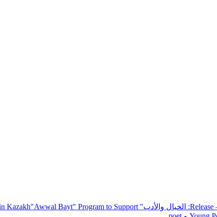
— R
: الخيال والأدب
" inviting poets and writers from around the world to participate in Kazakh
"Awwal Bayt" Program to Support
Young Po