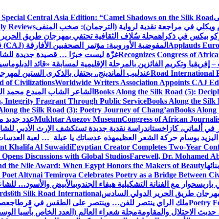
ى
 Special Central Asia Edition: “Camel Shadows on the Silk Road”
م ويكلي في مراجعة نقدية لرواية (الترجمان): صخب المنفى
ly Reviews
كو بيكس في ذكراه
مجلة سُلاف الثقافية تحتفي بمهرجان طريق الحرير 
Applauds Europ
المفوضية الأوروبية: مؤتمر الصحفيين الأفارقة (CAJ) قوة متنامية في مستقبل الإعلام الإفريقي
Recognizes Congress of Africa
غزّة ليست خبرًا … قصيدة جديدة للشاع
– إفريقيا وتكريم الفائزين بالمرحلة الإقليمية لمسابقة «قائد الدبلوماسي
Road International P
عندليب الماندينج.. يحتفل بالذكرى الستين لمهرجا
of Civilizations
Worldwide Writers Association Appoints CAJ Edit
Books Along the Silk Road (5): Decip
الشاعر الشاب المبدع محمد الشا
, Integrity Fragrant Through Public Service
Books Along the Silk 
long the Silk Road (3): Poetry Journey of Chang’an
Books Along 
Congress of African Journali
Mukhtar Auezov Museum
عدد جديد م
في ألماتي، كازاخستان
دراسة نقدية جديدة تستكشف الإرث الأدبي للشا
اليزيد بوسام حركة الشعر العظيم
هذه عدساتك يا عبلة … لعبة العدسات
nt Khalifa Al Suwaidi
Egyptian Creator Completes Two-Year Conf
 Opens Discussions with Global Studios
Farewell, Dr. Mohamed Ab
ائها
d the Nile Award: When Egypt Honors the Makers of Beauty
Poet Altynai Temirova Celebrates Poetry as a Bridge Between Civil
 باريس
حوار مع الفنانة التشكيلية هيفاء الجندوبي
الأبيض والأسود… للشاع
 مهرجان طريق الحرير الدولي السادس
6th Silk Road International
ards
Poetry F
ملك الراي ينتصر للفن… وينتصر على الطقس في قرطاج
عصف
حديث الاحتلال والمقاومة
مجلة شعراء العالم (العدد الخاص بآسيا الو