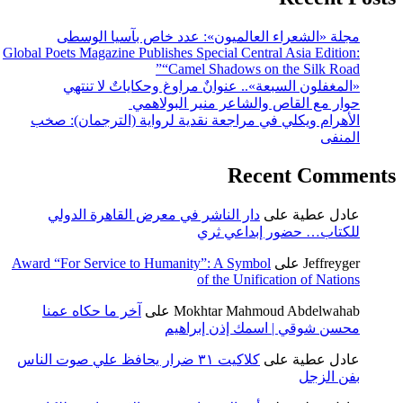
مجلة «الشعراء العالميون»: عدد خاص بآسيا الوسطى
Global Poets Magazine Publishes Special Central Asia Edition:
“Camel Shadows on the Silk Road”
«المغفلون السبعة».. عنوانٌ مراوغ وحكاياتٌ لا تنتهي
حوار مع القاص والشاعر منير البولاهمي
الأهرام ويكلي في مراجعة نقدية لرواية (الترجمان): صخب
المنفى
Recent Comments
عادل عطية
على
دار الناشر في معرض القاهرة الدولي
للكتاب… حضور إبداعي ثري
Jeffreyger
على
Award “For Service to Humanity”: A Symbol
of the Unification of Nations
Mokhtar Mahmoud Abdelwahab
على
آخر ما حكاه عمنا
محسن شوقي | اسمك إذن إبراهيم
عادل عطية
على
كلاكيت ٣١ ضرار يحافظ علي صوت الناس
بفن الزجل